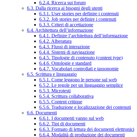
6.2.4. Ricerca sui forum
6.3. Dalla ricerca ai bisogni degli utenti
6.3.1. User stories per definire i contenuti
6.3.2. Job stories per definire i contenuti
6.3.3. Criteri di accettazione
6.4. Architettura dell’informazione
6.4.1. Definire l’architettura dell’informazione
6.4.2. Alberatura
6.4.3. Flussi di interazione
6.4.4. Sistemi di navigazione
6.4.5. Tipologie di contenuto (content type)
6.4.6. Ontologie e standard
6.4.7. Vocabolari controllati e tassonomie
6.5. Scrittura e linguaggio
6.5.1. Come leggono le persone sul web
6.5.2. Le regole per un linguaggio semplice
6.5.3. Microtesti
6.5.4. Scrittura collaborativa
6.5.5. Content critique
6.5.6. Traduzione e localizzazione dei contenuti
6.6. Documenti
6.6.1. I documenti vanno sul web
6.6.2. Tipi di documenti
6.6.3. Formato di lettura dei documenti elettronici
6.6.4. Modalità di produzione dei documenti