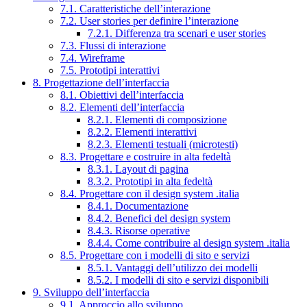
7.1. Caratteristiche dell’interazione
7.2. User stories per definire l’interazione
7.2.1. Differenza tra scenari e user stories
7.3. Flussi di interazione
7.4. Wireframe
7.5. Prototipi interattivi
8. Progettazione dell’interfaccia
8.1. Obiettivi dell’interfaccia
8.2. Elementi dell’interfaccia
8.2.1. Elementi di composizione
8.2.2. Elementi interattivi
8.2.3. Elementi testuali (microtesti)
8.3. Progettare e costruire in alta fedeltà
8.3.1. Layout di pagina
8.3.2. Prototipi in alta fedeltà
8.4. Progettare con il design system .italia
8.4.1. Documentazione
8.4.2. Benefici del design system
8.4.3. Risorse operative
8.4.4. Come contribuire al design system .italia
8.5. Progettare con i modelli di sito e servizi
8.5.1. Vantaggi dell’utilizzo dei modelli
8.5.2. I modelli di sito e servizi disponibili
9. Sviluppo dell’interfaccia
9.1. Approccio allo sviluppo