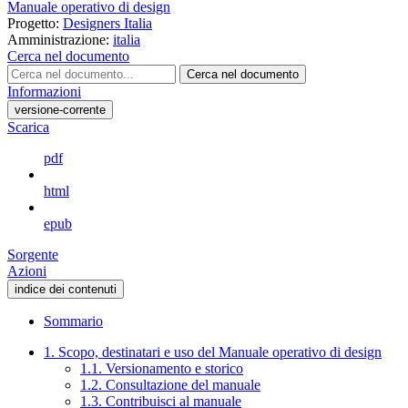
Manuale operativo di design
Progetto:
Designers Italia
Amministrazione:
italia
Cerca nel documento
Cerca nel documento
Informazioni
versione-corrente
Scarica
pdf
html
epub
Sorgente
Azioni
indice dei contenuti
Sommario
1. Scopo, destinatari e uso del Manuale operativo di design
1.1. Versionamento e storico
1.2. Consultazione del manuale
1.3. Contribuisci al manuale