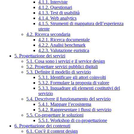
4.1.1. Interviste
4.1.2. Questionari
4.1.3. Test di usabilità
4.1.4. Web analytics
4.1.5. Strumenti di mappatura dell’esperienza
utente
4.2. Ricerca secondaria
4.2.1. Ricerca documentale
4.2.2. Analisi benchmark
4.2.3. Valutazione euristica
5. Progettazione dei servizi
5.1. Cosa sono i servizi e il service design
5.2. Progettare servizi pubblici digitali
5.3. Definire il modello di servizio
5.3.1. Identificare gli attori coinvolti
5.3.2. Formulare la proposta di valore
5.3.3. Inquadrare gli elementi costitutivi del
servizio
5.4. Descrivere il funzionamento del servizio
5.4.1. Mappare l’ecosistema
5.4.2. Rappresentare i flussi di servizio
5.5. Co-progettare le soluzioni
5.5.1. Workshop di co-progettazione
6. Progettazione dei contenuti
6.1. Cos’è il content design