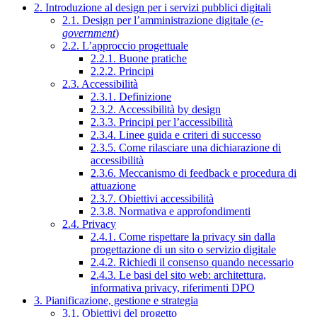
2. Introduzione al design per i servizi pubblici digitali
2.1. Design per l’amministrazione digitale (
e-
government
)
2.2. L’approccio progettuale
2.2.1. Buone pratiche
2.2.2. Principi
2.3. Accessibilità
2.3.1. Definizione
2.3.2. Accessibilità by design
2.3.3. Principi per l’accessibilità
2.3.4. Linee guida e criteri di successo
2.3.5. Come rilasciare una dichiarazione di
accessibilità
2.3.6. Meccanismo di feedback e procedura di
attuazione
2.3.7. Obiettivi accessibilità
2.3.8. Normativa e approfondimenti
2.4. Privacy
2.4.1. Come rispettare la privacy sin dalla
progettazione di un sito o servizio digitale
2.4.2. Richiedi il consenso quando necessario
2.4.3. Le basi del sito web: architettura,
informativa privacy, riferimenti DPO
3. Pianificazione, gestione e strategia
3.1. Obiettivi del progetto