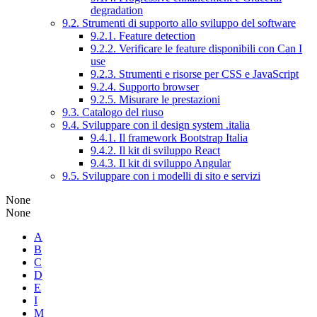
degradation
9.2. Strumenti di supporto allo sviluppo del software
9.2.1. Feature detection
9.2.2. Verificare le feature disponibili con Can I
use
9.2.3. Strumenti e risorse per CSS e JavaScript
9.2.4. Supporto browser
9.2.5. Misurare le prestazioni
9.3. Catalogo del riuso
9.4. Sviluppare con il design system .italia
9.4.1. Il framework Bootstrap Italia
9.4.2. Il kit di sviluppo React
9.4.3. Il kit di sviluppo Angular
9.5. Sviluppare con i modelli di sito e servizi
None
None
A
B
C
D
E
I
M