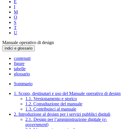
E
I
M
O
S
T
U
Manuale operativo di design
indici e glossario
contenuti
figure
tabelle
glossario
Sommario
1. Scopo, destinatari e uso del Manuale operativo di design
1.1. Versionamento e storico
1.2. Consultazione del manuale
1.3. Contribuisci al manuale
2. Introduzione al design per i servizi pubblici digitali
2.1. Design per l’amministrazione digitale (
e-
government
)