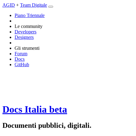
AGID
+
Team Digitale
Piano Triennale
Le community
Developers
Designers
Gli strumenti
Forum
Docs
GitHub
Docs Italia
beta
Documenti pubblici, digitali.