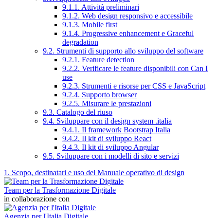
9.1.1. Attività preliminari
9.1.2. Web design responsivo e accessibile
9.1.3. Mobile first
9.1.4. Progressive enhancement e Graceful
degradation
9.2. Strumenti di supporto allo sviluppo del software
9.2.1. Feature detection
9.2.2. Verificare le feature disponibili con Can I
use
9.2.3. Strumenti e risorse per CSS e JavaScript
9.2.4. Supporto browser
9.2.5. Misurare le prestazioni
9.3. Catalogo del riuso
9.4. Sviluppare con il design system .italia
9.4.1. Il framework Bootstrap Italia
9.4.2. Il kit di sviluppo React
9.4.3. Il kit di sviluppo Angular
9.5. Sviluppare con i modelli di sito e servizi
1. Scopo, destinatari e uso del Manuale operativo di design
Team per la Trasformazione Digitale
in collaborazione con
Agenzia per l'Italia Digitale