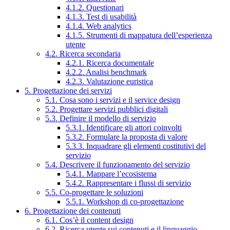
4.1.2. Questionari
4.1.3. Test di usabilità
4.1.4. Web analytics
4.1.5. Strumenti di mappatura dell’esperienza
utente
4.2. Ricerca secondaria
4.2.1. Ricerca documentale
4.2.2. Analisi benchmark
4.2.3. Valutazione euristica
5. Progettazione dei servizi
5.1. Cosa sono i servizi e il service design
5.2. Progettare servizi pubblici digitali
5.3. Definire il modello di servizio
5.3.1. Identificare gli attori coinvolti
5.3.2. Formulare la proposta di valore
5.3.3. Inquadrare gli elementi costitutivi del
servizio
5.4. Descrivere il funzionamento del servizio
5.4.1. Mappare l’ecosistema
5.4.2. Rappresentare i flussi di servizio
5.5. Co-progettare le soluzioni
5.5.1. Workshop di co-progettazione
6. Progettazione dei contenuti
6.1. Cos’è il content design
6.2. Ricerca utente sui contenuti e il linguaggio