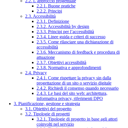
2.2. L’approccio progettuale
2.2.1. Buone pratiche
2.2.2. Principi
2.3. Accessibilità
2.3.1. Definizione
2.3.2. Accessibilità by design
2.3.3. Principi per l’accessibilità
2.3.4. Linee guida e criteri di successo
2.3.5. Come rilasciare una dichiarazione di
accessibilità
2.3.6. Meccanismo di feedback e procedura di
attuazione
2.3.7. Obiettivi accessibilità
2.3.8. Normativa e approfondimenti
2.4. Privacy
2.4.1. Come rispettare la privacy sin dalla
progettazione di un sito o servizio digitale
2.4.2. Richiedi il consenso quando necessario
2.4.3. Le basi del sito web: architettura,
informativa privacy, riferimenti DPO
3. Pianificazione, gestione e strategia
3.1. Obiettivi del progetto
3.2. Tipologie di progetti
3.2.1. Tipologie di progetto in base agli attori
coinvolti nel servizio