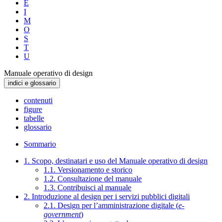
E
I
M
O
S
T
U
Manuale operativo di design
indici e glossario
contenuti
figure
tabelle
glossario
Sommario
1. Scopo, destinatari e uso del Manuale operativo di design
1.1. Versionamento e storico
1.2. Consultazione del manuale
1.3. Contribuisci al manuale
2. Introduzione al design per i servizi pubblici digitali
2.1. Design per l’amministrazione digitale (
e-
government
)