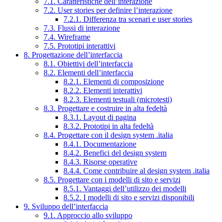
7.1. Caratteristiche dell’interazione
7.2. User stories per definire l’interazione
7.2.1. Differenza tra scenari e user stories
7.3. Flussi di interazione
7.4. Wireframe
7.5. Prototipi interattivi
8. Progettazione dell’interfaccia
8.1. Obiettivi dell’interfaccia
8.2. Elementi dell’interfaccia
8.2.1. Elementi di composizione
8.2.2. Elementi interattivi
8.2.3. Elementi testuali (microtesti)
8.3. Progettare e costruire in alta fedeltà
8.3.1. Layout di pagina
8.3.2. Prototipi in alta fedeltà
8.4. Progettare con il design system .italia
8.4.1. Documentazione
8.4.2. Benefici del design system
8.4.3. Risorse operative
8.4.4. Come contribuire al design system .italia
8.5. Progettare con i modelli di sito e servizi
8.5.1. Vantaggi dell’utilizzo dei modelli
8.5.2. I modelli di sito e servizi disponibili
9. Sviluppo dell’interfaccia
9.1. Approccio allo sviluppo