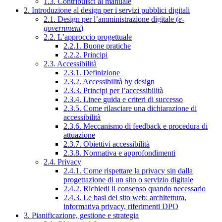
1.3. Contribuisci al manuale
2. Introduzione al design per i servizi pubblici digitali
2.1. Design per l’amministrazione digitale (
e-
government
)
2.2. L’approccio progettuale
2.2.1. Buone pratiche
2.2.2. Principi
2.3. Accessibilità
2.3.1. Definizione
2.3.2. Accessibilità by design
2.3.3. Principi per l’accessibilità
2.3.4. Linee guida e criteri di successo
2.3.5. Come rilasciare una dichiarazione di
accessibilità
2.3.6. Meccanismo di feedback e procedura di
attuazione
2.3.7. Obiettivi accessibilità
2.3.8. Normativa e approfondimenti
2.4. Privacy
2.4.1. Come rispettare la privacy sin dalla
progettazione di un sito o servizio digitale
2.4.2. Richiedi il consenso quando necessario
2.4.3. Le basi del sito web: architettura,
informativa privacy, riferimenti DPO
3. Pianificazione, gestione e strategia