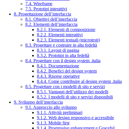
7.4. Wireframe
7.5. Prototipi interattivi
8. Progettazione dell’interfaccia
8.1. Obiettivi dell’interfaccia
8.2. Elementi dell’interfaccia
8.2.1. Elementi di composizione
8.2.2. Elementi interattivi
8.2.3. Elementi testuali (microtesti)
8.3. Progettare e costruire in alta fedeltà
8.3.1. Layout di pagina
8.3.2. Prototipi in alta fedeltà
8.4. Progettare con il design system .italia
8.4.1. Documentazione
8.4.2. Benefici del design system
8.4.3. Risorse operative
8.4.4. Come contribuire al design system .italia
8.5. Progettare con i modelli di sito e servizi
8.5.1. Vantaggi dell’utilizzo dei modelli
8.5.2. I modelli di sito e servizi disponibili
9. Sviluppo dell’interfaccia
9.1. Approccio allo sviluppo
9.1.1. Attività preliminari
9.1.2. Web design responsivo e accessibile
9.1.3. Mobile first
9.1.4. Progressive enhancement e Graceful