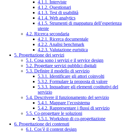
4.1.1. Interviste
4.1.2. Questionari
4.1.3. Test di usabilità
4.1.4. Web analytics
4.1.5. Strumenti di mappatura dell’esperienza
utente
4.2. Ricerca secondaria
4.2.1. Ricerca documentale
4.2.2. Analisi benchmark
4.2.3. Valutazione euristica
5. Progettazione dei servizi
5.1. Cosa sono i servizi e il service design
5.2. Progettare servizi pubblici digitali
5.3. Definire il modello di servizio
5.3.1. Identificare gli attori coinvolti
5.3.2. Formulare la proposta di valore
5.3.3. Inquadrare gli elementi costitutivi del
servizio
5.4. Descrivere il funzionamento del servizio
5.4.1. Mappare l’ecosistema
5.4.2. Rappresentare i flussi di servizio
5.5. Co-progettare le soluzioni
5.5.1. Workshop di co-progettazione
6. Progettazione dei contenuti
6.1. Cos’è il content design