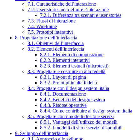
7.1. Caratteristiche dell’interazione
7.2. User stories per definire l’interazione
7.2.1. Differenza tra scenari e user stories
7.3. Flussi di interazione
7.4. Wireframe
7.5. Prototipi interattivi
8. Progettazione dell’interfaccia
8.1. Obiettivi dell’interfaccia
8.2. Elementi dell’interfaccia
8.2.1. Elementi di composizione
8.2.2. Elementi interattivi
8.2.3. Elementi testuali (microtesti)
8.3. Progettare e costruire in alta fedeltà
8.3.1. Layout di pagina
8.3.2. Prototipi in alta fedeltà
8.4. Progettare con il design system .italia
8.4.1. Documentazione
8.4.2. Benefici del design system
8.4.3. Risorse operative
8.4.4. Come contribuire al design system .italia
8.5. Progettare con i modelli di sito e servizi
8.5.1. Vantaggi dell’utilizzo dei modelli
8.5.2. I modelli di sito e servizi disponibili
9. Sviluppo dell’interfaccia
9.1. Approccio allo sviluppo