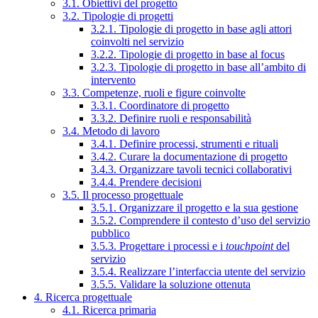
3.1. Obiettivi del progetto
3.2. Tipologie di progetti
3.2.1. Tipologie di progetto in base agli attori
coinvolti nel servizio
3.2.2. Tipologie di progetto in base al focus
3.2.3. Tipologie di progetto in base all’ambito di
intervento
3.3. Competenze, ruoli e figure coinvolte
3.3.1. Coordinatore di progetto
3.3.2. Definire ruoli e responsabilità
3.4. Metodo di lavoro
3.4.1. Definire processi, strumenti e rituali
3.4.2. Curare la documentazione di progetto
3.4.3. Organizzare tavoli tecnici collaborativi
3.4.4. Prendere decisioni
3.5. Il processo progettuale
3.5.1. Organizzare il progetto e la sua gestione
3.5.2. Comprendere il contesto d’uso del servizio
pubblico
3.5.3. Progettare i processi e i
touchpoint
del
servizio
3.5.4. Realizzare l’interfaccia utente del servizio
3.5.5. Validare la soluzione ottenuta
4. Ricerca progettuale
4.1. Ricerca primaria