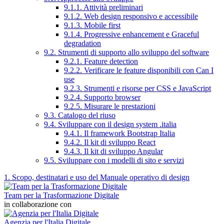
9.1.1. Attività preliminari
9.1.2. Web design responsivo e accessibile
9.1.3. Mobile first
9.1.4. Progressive enhancement e Graceful
degradation
9.2. Strumenti di supporto allo sviluppo del software
9.2.1. Feature detection
9.2.2. Verificare le feature disponibili con Can I
use
9.2.3. Strumenti e risorse per CSS e JavaScript
9.2.4. Supporto browser
9.2.5. Misurare le prestazioni
9.3. Catalogo del riuso
9.4. Sviluppare con il design system .italia
9.4.1. Il framework Bootstrap Italia
9.4.2. Il kit di sviluppo React
9.4.3. Il kit di sviluppo Angular
9.5. Sviluppare con i modelli di sito e servizi
1. Scopo, destinatari e uso del Manuale operativo di design
Team per la Trasformazione Digitale
in collaborazione con
Agenzia per l'Italia Digitale