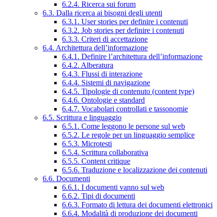
6.2.4. Ricerca sui forum
6.3. Dalla ricerca ai bisogni degli utenti
6.3.1. User stories per definire i contenuti
6.3.2. Job stories per definire i contenuti
6.3.3. Criteri di accettazione
6.4. Architettura dell’informazione
6.4.1. Definire l’architettura dell’informazione
6.4.2. Alberatura
6.4.3. Flussi di interazione
6.4.4. Sistemi di navigazione
6.4.5. Tipologie di contenuto (content type)
6.4.6. Ontologie e standard
6.4.7. Vocabolari controllati e tassonomie
6.5. Scrittura e linguaggio
6.5.1. Come leggono le persone sul web
6.5.2. Le regole per un linguaggio semplice
6.5.3. Microtesti
6.5.4. Scrittura collaborativa
6.5.5. Content critique
6.5.6. Traduzione e localizzazione dei contenuti
6.6. Documenti
6.6.1. I documenti vanno sul web
6.6.2. Tipi di documenti
6.6.3. Formato di lettura dei documenti elettronici
6.6.4. Modalità di produzione dei documenti