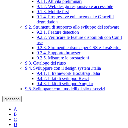
9.1.1. Attività preliminari
9.1.2. Web design responsivo e accessibile
9.1.3. Mobile first
9.1.4. Progressive enhancement e Graceful
degradation
9.2. Strumenti di supporto allo sviluppo del software
9.2.1. Feature detection
9.2.2. Verificare le feature disponibili con Can I
use
9.2.3. Strumenti e risorse per CSS e JavaScript
9.2.4. Supporto browser
9.2.5. Misurare le prestazioni
9.3. Catalogo del riuso
9.4. Sviluppare con il design system .italia
9.4.1. Il framework Bootstrap Italia
9.4.2. Il kit di sviluppo React
9.4.3. Il kit di sviluppo Angular
9.5. Sviluppare con i modelli di sito e servizi
glossario
A
B
C
D