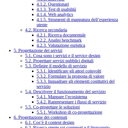
4.1.2. Questionari
4.1.3. Test di usabilità
4.1.4. Web analytics
4.1.5. Strumenti di mappatura dell’esperienza
utente
4.2. Ricerca secondaria
4.2.1. Ricerca documentale
4.2.2. Analisi benchmark
4.2.3. Valutazione euristica
5. Progettazione dei servizi
5.1. Cosa sono i servizi e il service design
5.2. Progettare servizi pubblici digitali
5.3. Definire il modello di servizio
5.3.1. Identificare gli attori coinvolti
5.3.2. Formulare la proposta di valore
5.3.3. Inquadrare gli elementi costitutivi del
servizio
5.4. Descrivere il funzionamento del servizio
5.4.1. Mappare l’ecosistema
5.4.2. Rappresentare i flussi di servizio
5.5. Co-progettare le soluzioni
5.5.1. Workshop di co-progettazione
6. Progettazione dei contenuti
6.1. Cos’è il content design
6.2. Ricerca utente sui contenuti e il linguaggio