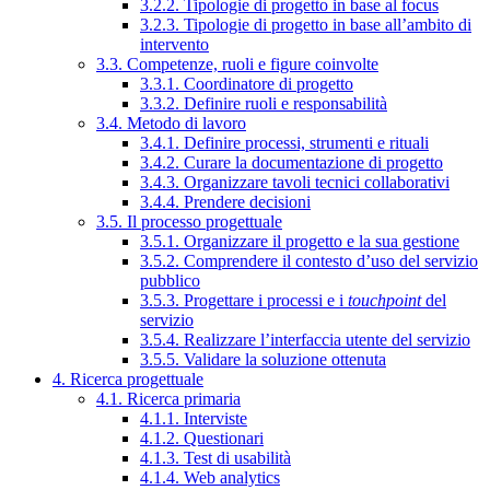
3.2.2. Tipologie di progetto in base al focus
3.2.3. Tipologie di progetto in base all’ambito di
intervento
3.3. Competenze, ruoli e figure coinvolte
3.3.1. Coordinatore di progetto
3.3.2. Definire ruoli e responsabilità
3.4. Metodo di lavoro
3.4.1. Definire processi, strumenti e rituali
3.4.2. Curare la documentazione di progetto
3.4.3. Organizzare tavoli tecnici collaborativi
3.4.4. Prendere decisioni
3.5. Il processo progettuale
3.5.1. Organizzare il progetto e la sua gestione
3.5.2. Comprendere il contesto d’uso del servizio
pubblico
3.5.3. Progettare i processi e i
touchpoint
del
servizio
3.5.4. Realizzare l’interfaccia utente del servizio
3.5.5. Validare la soluzione ottenuta
4. Ricerca progettuale
4.1. Ricerca primaria
4.1.1. Interviste
4.1.2. Questionari
4.1.3. Test di usabilità
4.1.4. Web analytics