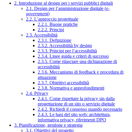
2. Introduzione al design per i servizi pubblici digitali
2.1. Design per l’amministrazione digitale (
e-
government
)
2.2. L’approccio progettuale
2.2.1. Buone pratiche
2.2.2. Principi
2.3. Accessibilità
2.3.1. Definizione
2.3.2. Accessibilità by design
2.3.3. Principi per l’accessibilità
2.3.4. Linee guida e criteri di successo
2.3.5. Come rilasciare una dichiarazione di
accessibilità
2.3.6. Meccanismo di feedback e procedura di
attuazione
2.3.7. Obiettivi accessibilità
2.3.8. Normativa e approfondimenti
2.4. Privacy
2.4.1. Come rispettare la privacy sin dalla
progettazione di un sito o servizio digitale
2.4.2. Richiedi il consenso quando necessario
2.4.3. Le basi del sito web: architettura,
informativa privacy, riferimenti DPO
3. Pianificazione, gestione e strategia
3.1. Obiettivi del progetto