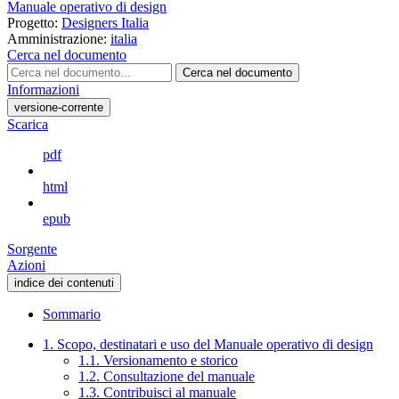
Manuale operativo di design
Progetto:
Designers Italia
Amministrazione:
italia
Cerca nel documento
Cerca nel documento
Informazioni
versione-corrente
Scarica
pdf
html
epub
Sorgente
Azioni
indice dei contenuti
Sommario
1. Scopo, destinatari e uso del Manuale operativo di design
1.1. Versionamento e storico
1.2. Consultazione del manuale
1.3. Contribuisci al manuale