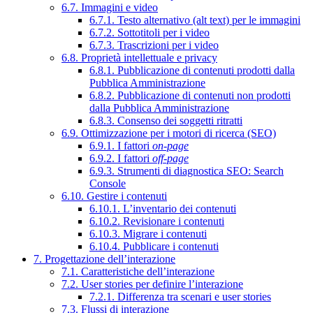
6.7. Immagini e video
6.7.1. Testo alternativo (alt text) per le immagini
6.7.2. Sottotitoli per i video
6.7.3. Trascrizioni per i video
6.8. Proprietà intellettuale e privacy
6.8.1. Pubblicazione di contenuti prodotti dalla
Pubblica Amministrazione
6.8.2. Pubblicazione di contenuti non prodotti
dalla Pubblica Amministrazione
6.8.3. Consenso dei soggetti ritratti
6.9. Ottimizzazione per i motori di ricerca (SEO)
6.9.1. I fattori
on-page
6.9.2. I fattori
off-page
6.9.3. Strumenti di diagnostica SEO: Search
Console
6.10. Gestire i contenuti
6.10.1. L’inventario dei contenuti
6.10.2. Revisionare i contenuti
6.10.3. Migrare i contenuti
6.10.4. Pubblicare i contenuti
7. Progettazione dell’interazione
7.1. Caratteristiche dell’interazione
7.2. User stories per definire l’interazione
7.2.1. Differenza tra scenari e user stories
7.3. Flussi di interazione