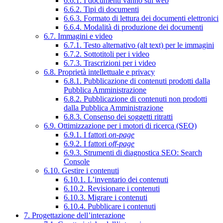
6.6.1. I documenti vanno sul web
6.6.2. Tipi di documenti
6.6.3. Formato di lettura dei documenti elettronici
6.6.4. Modalità di produzione dei documenti
6.7. Immagini e video
6.7.1. Testo alternativo (alt text) per le immagini
6.7.2. Sottotitoli per i video
6.7.3. Trascrizioni per i video
6.8. Proprietà intellettuale e privacy
6.8.1. Pubblicazione di contenuti prodotti dalla
Pubblica Amministrazione
6.8.2. Pubblicazione di contenuti non prodotti
dalla Pubblica Amministrazione
6.8.3. Consenso dei soggetti ritratti
6.9. Ottimizzazione per i motori di ricerca (SEO)
6.9.1. I fattori
on-page
6.9.2. I fattori
off-page
6.9.3. Strumenti di diagnostica SEO: Search
Console
6.10. Gestire i contenuti
6.10.1. L’inventario dei contenuti
6.10.2. Revisionare i contenuti
6.10.3. Migrare i contenuti
6.10.4. Pubblicare i contenuti
7. Progettazione dell’interazione