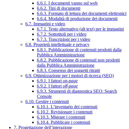
6.6.1. I documenti vanno sul web
6.6.2. Tipi di documenti
6.6.3. Formato di lettura dei documenti elettronici
6.6.4. Modalità di produzione dei documenti
6.7. Immagini e video
6.7.1. Testo alternativo (alt text) per le immagini
6.7.2. Sottotitoli per i video
6.7.3. Trascrizioni per i video
6.8. Proprietà intellettuale e privacy
6.8.1. Pubblicazione di contenuti prodotti dalla
Pubblica Amministrazione
6.8.2. Pubblicazione di contenuti non prodotti
dalla Pubblica Amministrazione
6.8.3. Consenso dei soggetti ritratti
6.9. Ottimizzazione per i motori di ricerca (SEO)
6.9.1. I fattori
on-page
6.9.2. I fattori
off-page
6.9.3. Strumenti di diagnostica SEO: Search
Console
6.10. Gestire i contenuti
6.10.1. L’inventario dei contenuti
6.10.2. Revisionare i contenuti
6.10.3. Migrare i contenuti
6.10.4. Pubblicare i contenuti
7. Progettazione dell’interazione