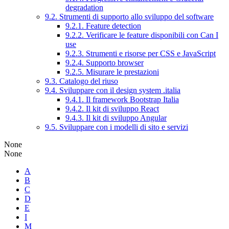
degradation
9.2. Strumenti di supporto allo sviluppo del software
9.2.1. Feature detection
9.2.2. Verificare le feature disponibili con Can I
use
9.2.3. Strumenti e risorse per CSS e JavaScript
9.2.4. Supporto browser
9.2.5. Misurare le prestazioni
9.3. Catalogo del riuso
9.4. Sviluppare con il design system .italia
9.4.1. Il framework Bootstrap Italia
9.4.2. Il kit di sviluppo React
9.4.3. Il kit di sviluppo Angular
9.5. Sviluppare con i modelli di sito e servizi
None
None
A
B
C
D
E
I
M