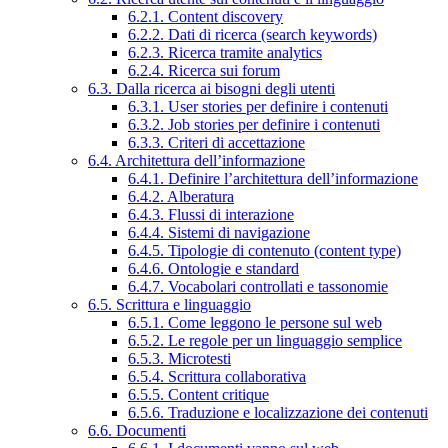
6.2.1. Content discovery
6.2.2. Dati di ricerca (search keywords)
6.2.3. Ricerca tramite analytics
6.2.4. Ricerca sui forum
6.3. Dalla ricerca ai bisogni degli utenti
6.3.1. User stories per definire i contenuti
6.3.2. Job stories per definire i contenuti
6.3.3. Criteri di accettazione
6.4. Architettura dell’informazione
6.4.1. Definire l’architettura dell’informazione
6.4.2. Alberatura
6.4.3. Flussi di interazione
6.4.4. Sistemi di navigazione
6.4.5. Tipologie di contenuto (content type)
6.4.6. Ontologie e standard
6.4.7. Vocabolari controllati e tassonomie
6.5. Scrittura e linguaggio
6.5.1. Come leggono le persone sul web
6.5.2. Le regole per un linguaggio semplice
6.5.3. Microtesti
6.5.4. Scrittura collaborativa
6.5.5. Content critique
6.5.6. Traduzione e localizzazione dei contenuti
6.6. Documenti