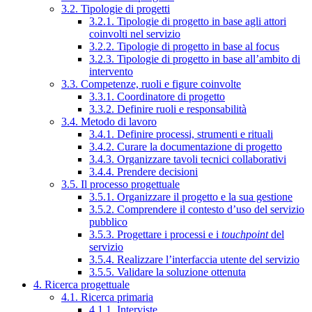
3.2. Tipologie di progetti
3.2.1. Tipologie di progetto in base agli attori
coinvolti nel servizio
3.2.2. Tipologie di progetto in base al focus
3.2.3. Tipologie di progetto in base all’ambito di
intervento
3.3. Competenze, ruoli e figure coinvolte
3.3.1. Coordinatore di progetto
3.3.2. Definire ruoli e responsabilità
3.4. Metodo di lavoro
3.4.1. Definire processi, strumenti e rituali
3.4.2. Curare la documentazione di progetto
3.4.3. Organizzare tavoli tecnici collaborativi
3.4.4. Prendere decisioni
3.5. Il processo progettuale
3.5.1. Organizzare il progetto e la sua gestione
3.5.2. Comprendere il contesto d’uso del servizio
pubblico
3.5.3. Progettare i processi e i
touchpoint
del
servizio
3.5.4. Realizzare l’interfaccia utente del servizio
3.5.5. Validare la soluzione ottenuta
4. Ricerca progettuale
4.1. Ricerca primaria
4.1.1. Interviste