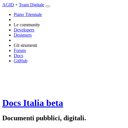
AGID
+
Team Digitale
Piano Triennale
Le community
Developers
Designers
Gli strumenti
Forum
Docs
GitHub
Docs Italia
beta
Documenti pubblici, digitali.