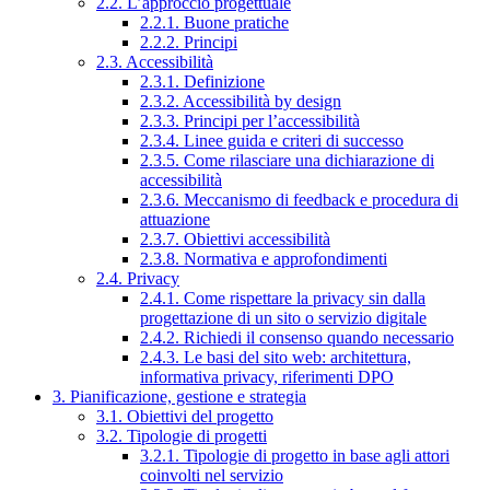
2.2. L’approccio progettuale
2.2.1. Buone pratiche
2.2.2. Principi
2.3. Accessibilità
2.3.1. Definizione
2.3.2. Accessibilità by design
2.3.3. Principi per l’accessibilità
2.3.4. Linee guida e criteri di successo
2.3.5. Come rilasciare una dichiarazione di
accessibilità
2.3.6. Meccanismo di feedback e procedura di
attuazione
2.3.7. Obiettivi accessibilità
2.3.8. Normativa e approfondimenti
2.4. Privacy
2.4.1. Come rispettare la privacy sin dalla
progettazione di un sito o servizio digitale
2.4.2. Richiedi il consenso quando necessario
2.4.3. Le basi del sito web: architettura,
informativa privacy, riferimenti DPO
3. Pianificazione, gestione e strategia
3.1. Obiettivi del progetto
3.2. Tipologie di progetti
3.2.1. Tipologie di progetto in base agli attori
coinvolti nel servizio