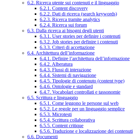
6.2. Ricerca utente sui contenuti e il linguaggio
6.2.1. Content discovery
6.2.2. Dati di ricerca (search keywords)
6.2.3. Ricerca tramite analytics
6.2.4. Ricerca sui forum
6.3. Dalla ricerca ai bisogni degli utenti
6.3.1. User stories per definire i contenuti
6.3.2. Job stories per definire i contenuti
6.3.3. Criteri di accettazione
6.4. Architettura dell’informazione
6.4.1. Definire l’architettura dell’informazione
6.4.2. Alberatura
6.4.3. Flussi di interazione
6.4.4. Sistemi di navigazione
6.4.5. Tipologie di contenuto (content type)
6.4.6. Ontologie e standard
6.4.7. Vocabolari controllati e tassonomie
6.5. Scrittura e linguaggio
6.5.1. Come leggono le persone sul web
6.5.2. Le regole per un linguaggio semplice
6.5.3. Microtesti
6.5.4. Scrittura collaborativa
6.5.5. Content critique
6.5.6. Traduzione e localizzazione dei contenuti
6.6. Documenti