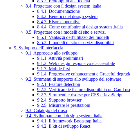
8.3.2. Prototipi in alta fedeltà
8.4. Progettare con il design system .italia
8.4.1. Documentazione
8.4.2. Benefici del design system
8.4.3. Risorse operative
8.4.4. Come contribuire al design system .italia
8.5. Progettare con i modelli di sito e servizi
8.5.1. Vantaggi dell’utilizzo dei modelli
8.5.2. I modelli di sito e servizi disponibili
9. Sviluppo dell’interfaccia
9.1. Approccio allo sviluppo
9.1.1. Attività preliminari
9.1.2. Web design responsivo e accessibile
9.1.3. Mobile first
9.1.4. Progressive enhancement e Graceful degrad
9.2. Strumenti di supporto allo sviluppo del software
9.2.1. Feature detection
9.2.2. Verificare le feature disponibili con Can I us
9.2.3. Strumenti e risorse per CSS e JavaScript
9.2.4. Supporto browser
9.2.5. Misurare le prestazioni
9.3. Catalogo del riuso
9.4. Sviluppare con il design system .italia
9.4.1. Il framework Bootstrap Italia
9.4.2. Il kit di sviluppo React