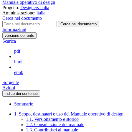
Manuale operativo di design
Progetto:
Designers Italia
Amministrazione:
italia
Cerca nel documento
Cerca nel documento
Informazioni
versione-corrente
Scarica
pdf
html
epub
Sorgente
Azioni
indice dei contenuti
Sommario
1. Scopo, destinatari e uso del Manuale operativo di design
1.1. Versionamento e storico
1.2. Consultazione del manuale
1.3. Contribuisci al manuale