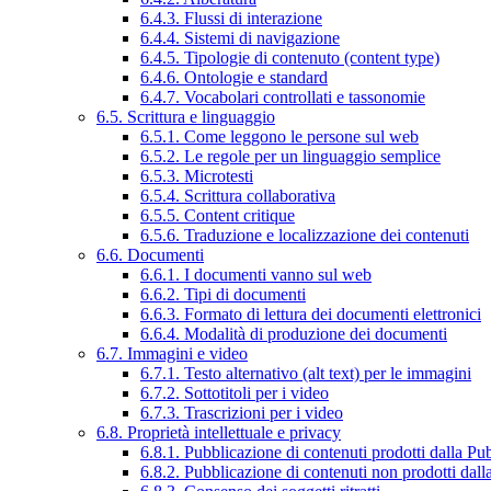
6.4.3. Flussi di interazione
6.4.4. Sistemi di navigazione
6.4.5. Tipologie di contenuto (content type)
6.4.6. Ontologie e standard
6.4.7. Vocabolari controllati e tassonomie
6.5. Scrittura e linguaggio
6.5.1. Come leggono le persone sul web
6.5.2. Le regole per un linguaggio semplice
6.5.3. Microtesti
6.5.4. Scrittura collaborativa
6.5.5. Content critique
6.5.6. Traduzione e localizzazione dei contenuti
6.6. Documenti
6.6.1. I documenti vanno sul web
6.6.2. Tipi di documenti
6.6.3. Formato di lettura dei documenti elettronici
6.6.4. Modalità di produzione dei documenti
6.7. Immagini e video
6.7.1. Testo alternativo (alt text) per le immagini
6.7.2. Sottotitoli per i video
6.7.3. Trascrizioni per i video
6.8. Proprietà intellettuale e privacy
6.8.1. Pubblicazione di contenuti prodotti dalla P
6.8.2. Pubblicazione di contenuti non prodotti dal