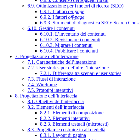
6.8.3. Consenso dei soggetti ritratti
6.9. Ottimizzazione per i motori di ricerca (SEO)
6.9.1. I fattori
on-page
6.9.2. I fattori
off-page
6.9.3. Strumenti di diagnostica SEO: Search Cons
6.10. Gestire i contenuti
6.10.1. L’inventario dei contenuti
6.10.2. Revisionare i contenuti
6.10.3. Migrare i contenuti
6.10.4. Pubblicare i contenuti
7. Progettazione dell’interazione
7.1. Caratteristiche dell’interazione
7.2. User stories per definire l’interazione
7.2.1. Differenza tra scenari e user stories
7.3. Flussi di interazione
7.4. Wireframe
7.5. Prototipi interattivi
8. Progettazione dell’interfaccia
8.1. Obiettivi dell’interfaccia
8.2. Elementi dell’interfaccia
8.2.1. Elementi di composizione
8.2.2. Elementi interattivi
8.2.3. Elementi testuali (microtesti)
8.3. Progettare e costruire in alta fedeltà
8.3.1. Layout di pagina