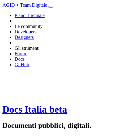
AGID
+
Team Digitale
Piano Triennale
Le community
Developers
Designers
Gli strumenti
Forum
Docs
GitHub
Docs Italia
beta
Documenti pubblici, digitali.