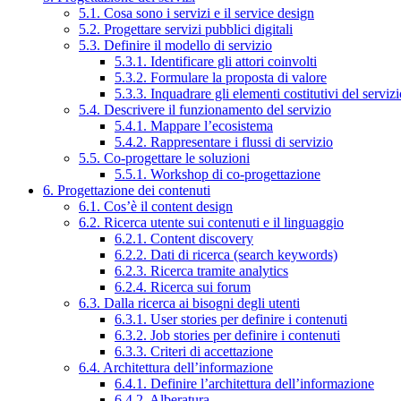
5.1. Cosa sono i servizi e il service design
5.2. Progettare servizi pubblici digitali
5.3. Definire il modello di servizio
5.3.1. Identificare gli attori coinvolti
5.3.2. Formulare la proposta di valore
5.3.3. Inquadrare gli elementi costitutivi del serviz
5.4. Descrivere il funzionamento del servizio
5.4.1. Mappare l’ecosistema
5.4.2. Rappresentare i flussi di servizio
5.5. Co-progettare le soluzioni
5.5.1. Workshop di co-progettazione
6. Progettazione dei contenuti
6.1. Cos’è il content design
6.2. Ricerca utente sui contenuti e il linguaggio
6.2.1. Content discovery
6.2.2. Dati di ricerca (search keywords)
6.2.3. Ricerca tramite analytics
6.2.4. Ricerca sui forum
6.3. Dalla ricerca ai bisogni degli utenti
6.3.1. User stories per definire i contenuti
6.3.2. Job stories per definire i contenuti
6.3.3. Criteri di accettazione
6.4. Architettura dell’informazione
6.4.1. Definire l’architettura dell’informazione
6.4.2. Alberatura