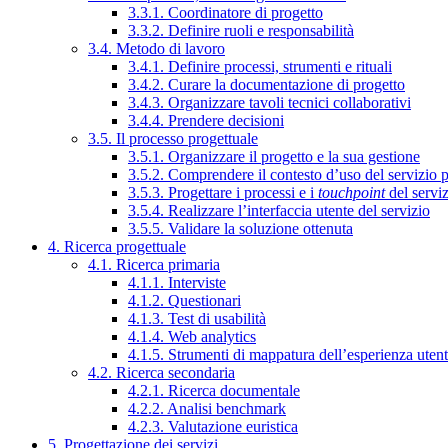
3.3.1. Coordinatore di progetto
3.3.2. Definire ruoli e responsabilità
3.4. Metodo di lavoro
3.4.1. Definire processi, strumenti e rituali
3.4.2. Curare la documentazione di progetto
3.4.3. Organizzare tavoli tecnici collaborativi
3.4.4. Prendere decisioni
3.5. Il processo progettuale
3.5.1. Organizzare il progetto e la sua gestione
3.5.2. Comprendere il contesto d’uso del servizio 
3.5.3. Progettare i processi e i
touchpoint
del servi
3.5.4. Realizzare l’interfaccia utente del servizio
3.5.5. Validare la soluzione ottenuta
4. Ricerca progettuale
4.1. Ricerca primaria
4.1.1. Interviste
4.1.2. Questionari
4.1.3. Test di usabilità
4.1.4. Web analytics
4.1.5. Strumenti di mappatura dell’esperienza uten
4.2. Ricerca secondaria
4.2.1. Ricerca documentale
4.2.2. Analisi benchmark
4.2.3. Valutazione euristica
5. Progettazione dei servizi