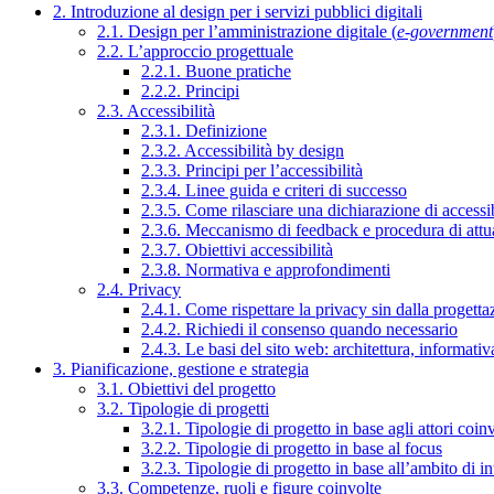
2. Introduzione al design per i servizi pubblici digitali
2.1. Design per l’amministrazione digitale (
e-government
2.2. L’approccio progettuale
2.2.1. Buone pratiche
2.2.2. Principi
2.3. Accessibilità
2.3.1. Definizione
2.3.2. Accessibilità by design
2.3.3. Principi per l’accessibilità
2.3.4. Linee guida e criteri di successo
2.3.5. Come rilasciare una dichiarazione di accessib
2.3.6. Meccanismo di feedback e procedura di attu
2.3.7. Obiettivi accessibilità
2.3.8. Normativa e approfondimenti
2.4. Privacy
2.4.1. Come rispettare la privacy sin dalla progettaz
2.4.2. Richiedi il consenso quando necessario
2.4.3. Le basi del sito web: architettura, informati
3. Pianificazione, gestione e strategia
3.1. Obiettivi del progetto
3.2. Tipologie di progetti
3.2.1. Tipologie di progetto in base agli attori coinv
3.2.2. Tipologie di progetto in base al focus
3.2.3. Tipologie di progetto in base all’ambito di i
3.3. Competenze, ruoli e figure coinvolte