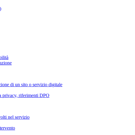
)
ilità
azione
ione di un sito o servizio digitale
va privacy, riferimenti DPO
olti nel servizio
ntervento