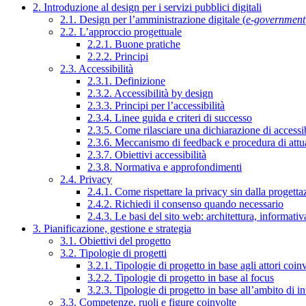
2. Introduzione al design per i servizi pubblici digitali
2.1. Design per l’amministrazione digitale (
e-government
2.2. L’approccio progettuale
2.2.1. Buone pratiche
2.2.2. Principi
2.3. Accessibilità
2.3.1. Definizione
2.3.2. Accessibilità by design
2.3.3. Principi per l’accessibilità
2.3.4. Linee guida e criteri di successo
2.3.5. Come rilasciare una dichiarazione di accessib
2.3.6. Meccanismo di feedback e procedura di attu
2.3.7. Obiettivi accessibilità
2.3.8. Normativa e approfondimenti
2.4. Privacy
2.4.1. Come rispettare la privacy sin dalla progettaz
2.4.2. Richiedi il consenso quando necessario
2.4.3. Le basi del sito web: architettura, informati
3. Pianificazione, gestione e strategia
3.1. Obiettivi del progetto
3.2. Tipologie di progetti
3.2.1. Tipologie di progetto in base agli attori coinv
3.2.2. Tipologie di progetto in base al focus
3.2.3. Tipologie di progetto in base all’ambito di i
3.3. Competenze, ruoli e figure coinvolte