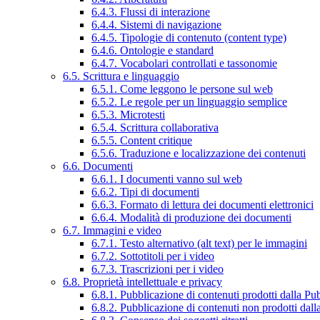
6.4.3. Flussi di interazione
6.4.4. Sistemi di navigazione
6.4.5. Tipologie di contenuto (content type)
6.4.6. Ontologie e standard
6.4.7. Vocabolari controllati e tassonomie
6.5. Scrittura e linguaggio
6.5.1. Come leggono le persone sul web
6.5.2. Le regole per un linguaggio semplice
6.5.3. Microtesti
6.5.4. Scrittura collaborativa
6.5.5. Content critique
6.5.6. Traduzione e localizzazione dei contenuti
6.6. Documenti
6.6.1. I documenti vanno sul web
6.6.2. Tipi di documenti
6.6.3. Formato di lettura dei documenti elettronici
6.6.4. Modalità di produzione dei documenti
6.7. Immagini e video
6.7.1. Testo alternativo (alt text) per le immagini
6.7.2. Sottotitoli per i video
6.7.3. Trascrizioni per i video
6.8. Proprietà intellettuale e privacy
6.8.1. Pubblicazione di contenuti prodotti dalla P
6.8.2. Pubblicazione di contenuti non prodotti dal