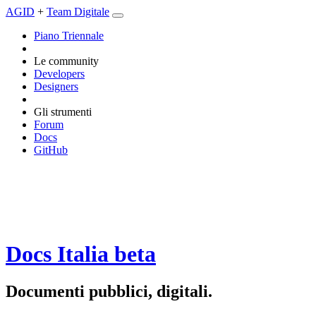
AGID
+
Team Digitale
Piano Triennale
Le community
Developers
Designers
Gli strumenti
Forum
Docs
GitHub
Docs Italia
beta
Documenti pubblici, digitali.