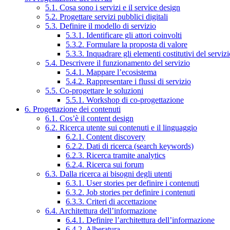
5.1. Cosa sono i servizi e il service design
5.2. Progettare servizi pubblici digitali
5.3. Definire il modello di servizio
5.3.1. Identificare gli attori coinvolti
5.3.2. Formulare la proposta di valore
5.3.3. Inquadrare gli elementi costitutivi del serviz
5.4. Descrivere il funzionamento del servizio
5.4.1. Mappare l’ecosistema
5.4.2. Rappresentare i flussi di servizio
5.5. Co-progettare le soluzioni
5.5.1. Workshop di co-progettazione
6. Progettazione dei contenuti
6.1. Cos’è il content design
6.2. Ricerca utente sui contenuti e il linguaggio
6.2.1. Content discovery
6.2.2. Dati di ricerca (search keywords)
6.2.3. Ricerca tramite analytics
6.2.4. Ricerca sui forum
6.3. Dalla ricerca ai bisogni degli utenti
6.3.1. User stories per definire i contenuti
6.3.2. Job stories per definire i contenuti
6.3.3. Criteri di accettazione
6.4. Architettura dell’informazione
6.4.1. Definire l’architettura dell’informazione
6.4.2. Alberatura