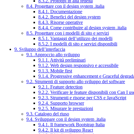
8.3.2. Prototipi in alta fedeltà
8.4. Progettare con il design system .italia
8.4.1. Documentazione
8.4.2. Benefici del design system
8.4.3. Risorse operative
8.4.4. Come contribuire al design system .italia
8.5. Progettare con i modelli di sito e servizi
8.5.1. Vantaggi dell’utilizzo dei modelli
8.5.2. I modelli di sito e servizi disponibili
9. Sviluppo dell’interfaccia
9.1. Approccio allo sviluppo
9.1.1. Attività preliminari
9.1.2. Web design responsivo e accessibile
9.1.3. Mobile first
9.1.4. Progressive enhancement e Graceful degrad
9.2. Strumenti di supporto allo sviluppo del software
9.2.1. Feature detection
9.2.2. Verificare le feature disponibili con Can I us
9.2.3. Strumenti e risorse per CSS e JavaScript
9.2.4. Supporto browser
9.2.5. Misurare le prestazioni
9.3. Catalogo del riuso
9.4. Sviluppare con il design system .italia
9.4.1. Il framework Bootstrap Italia
9.4.2. Il kit di sviluppo React