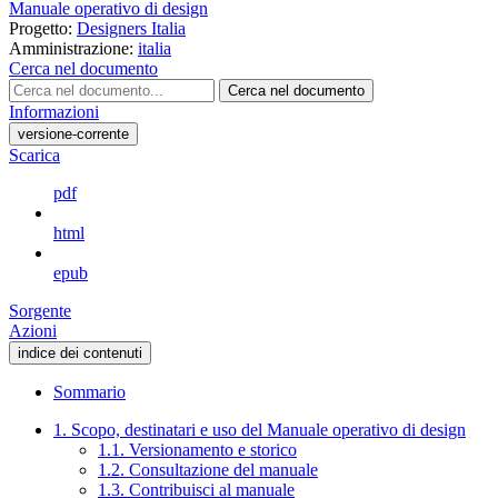
Manuale operativo di design
Progetto:
Designers Italia
Amministrazione:
italia
Cerca nel documento
Cerca nel documento
Informazioni
versione-corrente
Scarica
pdf
html
epub
Sorgente
Azioni
indice dei contenuti
Sommario
1. Scopo, destinatari e uso del Manuale operativo di design
1.1. Versionamento e storico
1.2. Consultazione del manuale
1.3. Contribuisci al manuale