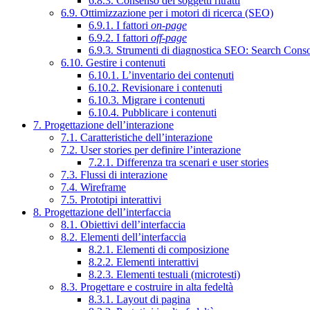
6.8.3. Consenso dei soggetti ritratti
6.9. Ottimizzazione per i motori di ricerca (SEO)
6.9.1. I fattori
on-page
6.9.2. I fattori
off-page
6.9.3. Strumenti di diagnostica SEO: Search Cons
6.10. Gestire i contenuti
6.10.1. L’inventario dei contenuti
6.10.2. Revisionare i contenuti
6.10.3. Migrare i contenuti
6.10.4. Pubblicare i contenuti
7. Progettazione dell’interazione
7.1. Caratteristiche dell’interazione
7.2. User stories per definire l’interazione
7.2.1. Differenza tra scenari e user stories
7.3. Flussi di interazione
7.4. Wireframe
7.5. Prototipi interattivi
8. Progettazione dell’interfaccia
8.1. Obiettivi dell’interfaccia
8.2. Elementi dell’interfaccia
8.2.1. Elementi di composizione
8.2.2. Elementi interattivi
8.2.3. Elementi testuali (microtesti)
8.3. Progettare e costruire in alta fedeltà
8.3.1. Layout di pagina