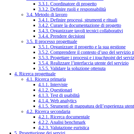
3.3.1. Coordinatore di progetto
3.3.2. Definire ruoli e responsabilità
3.4. Metodo di lavoro
3.4.1. Definire processi, strumenti e rituali
3.4.2. Curare la documentazione di progetto
3.4.3. Organizzare tavoli tecnici collaborativi
3.4.4. Prendere decisioni
3.5. Il processo progettuale
3.5.1. Organizzare il progetto e la sua gestione
3.5.2. Comprendere il contesto d’uso del servizio 
3.5.3. Progettare i processi e i
touchpoint
del servi
3.5.4. Realizzare l’interfaccia utente del servizio
3.5.5. Validare la soluzione ottenuta
4. Ricerca progettuale
4.1. Ricerca primaria
4.1.1. Interviste
4.1.2. Questionari
4.1.3. Test di usabilità
4.1.4. Web analytics
4.1.5. Strumenti di mappatura dell’esperienza uten
4.2. Ricerca secondaria
4.2.1. Ricerca documentale
4.2.2. Analisi benchmark
4.2.3. Valutazione euristica
5. Progettazione dei servizi