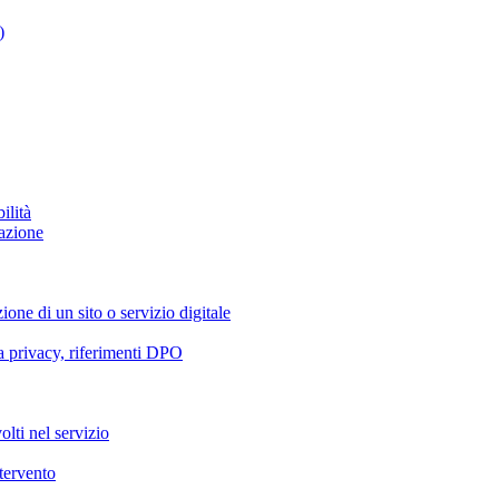
)
ilità
azione
ione di un sito o servizio digitale
va privacy, riferimenti DPO
olti nel servizio
ntervento