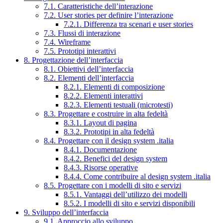
7.1. Caratteristiche dell’interazione
7.2. User stories per definire l’interazione
7.2.1. Differenza tra scenari e user stories
7.3. Flussi di interazione
7.4. Wireframe
7.5. Prototipi interattivi
8. Progettazione dell’interfaccia
8.1. Obiettivi dell’interfaccia
8.2. Elementi dell’interfaccia
8.2.1. Elementi di composizione
8.2.2. Elementi interattivi
8.2.3. Elementi testuali (microtesti)
8.3. Progettare e costruire in alta fedeltà
8.3.1. Layout di pagina
8.3.2. Prototipi in alta fedeltà
8.4. Progettare con il design system .italia
8.4.1. Documentazione
8.4.2. Benefici del design system
8.4.3. Risorse operative
8.4.4. Come contribuire al design system .italia
8.5. Progettare con i modelli di sito e servizi
8.5.1. Vantaggi dell’utilizzo dei modelli
8.5.2. I modelli di sito e servizi disponibili
9. Sviluppo dell’interfaccia
9.1. Approccio allo sviluppo