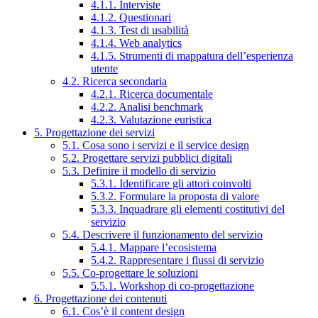
4.1.1. Interviste
4.1.2. Questionari
4.1.3. Test di usabilità
4.1.4. Web analytics
4.1.5. Strumenti di mappatura dell’esperienza
utente
4.2. Ricerca secondaria
4.2.1. Ricerca documentale
4.2.2. Analisi benchmark
4.2.3. Valutazione euristica
5. Progettazione dei servizi
5.1. Cosa sono i servizi e il service design
5.2. Progettare servizi pubblici digitali
5.3. Definire il modello di servizio
5.3.1. Identificare gli attori coinvolti
5.3.2. Formulare la proposta di valore
5.3.3. Inquadrare gli elementi costitutivi del
servizio
5.4. Descrivere il funzionamento del servizio
5.4.1. Mappare l’ecosistema
5.4.2. Rappresentare i flussi di servizio
5.5. Co-progettare le soluzioni
5.5.1. Workshop di co-progettazione
6. Progettazione dei contenuti
6.1. Cos’è il content design