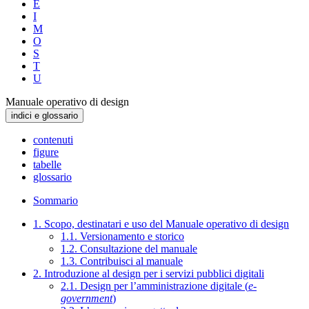
E
I
M
O
S
T
U
Manuale operativo di design
indici e glossario
contenuti
figure
tabelle
glossario
Sommario
1. Scopo, destinatari e uso del Manuale operativo di design
1.1. Versionamento e storico
1.2. Consultazione del manuale
1.3. Contribuisci al manuale
2. Introduzione al design per i servizi pubblici digitali
2.1. Design per l’amministrazione digitale (
e-
government
)