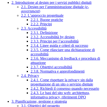
2. Introduzione al design per i servizi pubblici digitali
2.1. Design per l’amministrazione digitale (
e-
government
)
2.2. L’approccio progettuale
2.2.1. Buone pratiche
2.2.2. Principi
2.3. Accessibilità
2.3.1. Definizione
2.3.2. Accessibilità by design
2.3.3. Principi per l’accessibilità
2.3.4. Linee guida e criteri di successo
2.3.5. Come rilasciare una dichiarazione di
accessibilità
2.3.6. Meccanismo di feedback e procedura di
attuazione
2.3.7. Obiettivi accessibilità
2.3.8. Normativa e approfondimenti
2.4. Privacy
2.4.1. Come rispettare la privacy sin dalla
progettazione di un sito o servizio digitale
2.4.2. Richiedi il consenso quando necessario
2.4.3. Le basi del sito web: architettura,
informativa privacy, riferimenti DPO
3. Pianificazione, gestione e strategia
3.1. Obiettivi del progetto