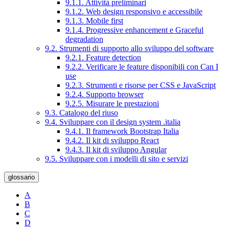
9.1.1. Attività preliminari
9.1.2. Web design responsivo e accessibile
9.1.3. Mobile first
9.1.4. Progressive enhancement e Graceful
degradation
9.2. Strumenti di supporto allo sviluppo del software
9.2.1. Feature detection
9.2.2. Verificare le feature disponibili con Can I
use
9.2.3. Strumenti e risorse per CSS e JavaScript
9.2.4. Supporto browser
9.2.5. Misurare le prestazioni
9.3. Catalogo del riuso
9.4. Sviluppare con il design system .italia
9.4.1. Il framework Bootstrap Italia
9.4.2. Il kit di sviluppo React
9.4.3. Il kit di sviluppo Angular
9.5. Sviluppare con i modelli di sito e servizi
glossario
A
B
C
D