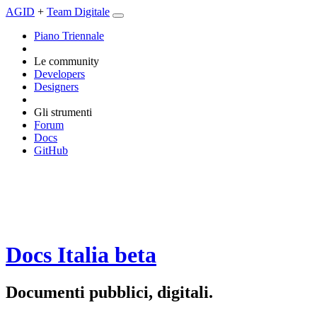
AGID
+
Team Digitale
Piano Triennale
Le community
Developers
Designers
Gli strumenti
Forum
Docs
GitHub
Docs Italia
beta
Documenti pubblici, digitali.