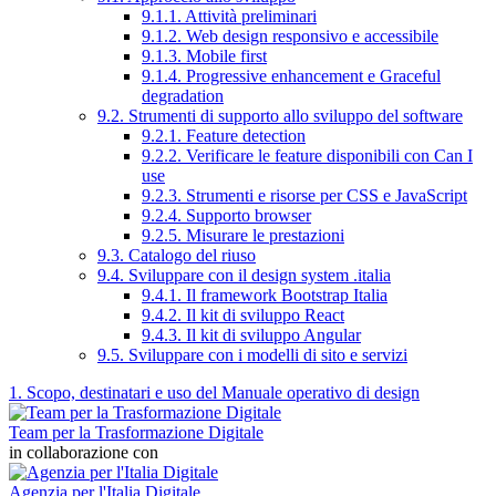
9.1.1. Attività preliminari
9.1.2. Web design responsivo e accessibile
9.1.3. Mobile first
9.1.4. Progressive enhancement e Graceful
degradation
9.2. Strumenti di supporto allo sviluppo del software
9.2.1. Feature detection
9.2.2. Verificare le feature disponibili con Can I
use
9.2.3. Strumenti e risorse per CSS e JavaScript
9.2.4. Supporto browser
9.2.5. Misurare le prestazioni
9.3. Catalogo del riuso
9.4. Sviluppare con il design system .italia
9.4.1. Il framework Bootstrap Italia
9.4.2. Il kit di sviluppo React
9.4.3. Il kit di sviluppo Angular
9.5. Sviluppare con i modelli di sito e servizi
1. Scopo, destinatari e uso del Manuale operativo di design
Team per la Trasformazione Digitale
in collaborazione con
Agenzia per l'Italia Digitale