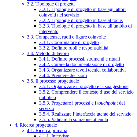
3.2. Tipologie di progetti
3.2.1. Tipologie di progetto in base agli attori
coinvolti nel servizio
3.2.2. Tipologie di progetto in base al focus
3.2.3. Tipologie di progetto in base all’ambito di
intervento
3.3. Competenze, ruoli e figure coinvolte
3.3.1. Coordinatore di progetto
3.3.2. Definire ruoli e responsabilità
3.4. Metodo di lavoro
3.4.1. Definire processi, strumenti e rituali
3.4.2. Curare la documentazione di progetto
3.4.3. Organizzare tavoli tecnici collaborativi
3.4.4. Prendere decisioni
3.5. Il processo progettuale
3.5.1. Organizzare il progetto e la sua gestione
3.5.2. Comprendere il contesto d’uso del servizio
pubblico
3.5.3. Progettare i processi e i
touchpoint
del
servizio
3.5.4. Realizzare l’interfaccia utente del servizio
3.5.5. Validare la soluzione ottenuta
4. Ricerca progettuale
4.1. Ricerca primaria
4.1.1. Interviste