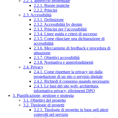
2.2. L’approccio progettuale
2.2.1. Buone pratiche
2.2.2. Principi
2.3. Accessibilità
2.3.1. Definizione
2.3.2. Accessibilità by design
2.3.3. Principi per l’accessibilità
2.3.4. Linee guida e criteri di successo
2.3.5. Come rilasciare una dichiarazione di
accessibilità
2.3.6. Meccanismo di feedback e procedura di
attuazione
2.3.7. Obiettivi accessibilità
2.3.8. Normativa e approfondimenti
2.4. Privacy
2.4.1. Come rispettare la privacy sin dalla
progettazione di un sito o servizio digitale
2.4.2. Richiedi il consenso quando necessario
2.4.3. Le basi del sito web: architettura,
informativa privacy, riferimenti DPO
3. Pianificazione, gestione e strategia
3.1. Obiettivi del progetto
3.2. Tipologie di progetti
3.2.1. Tipologie di progetto in base agli attori
coinvolti nel servizio