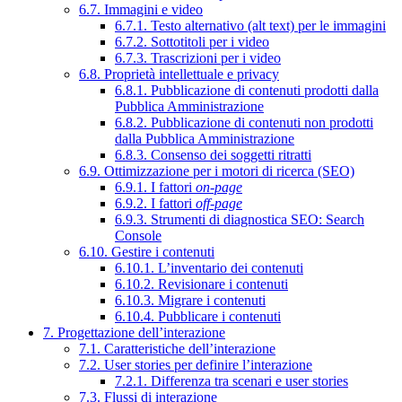
6.7. Immagini e video
6.7.1. Testo alternativo (alt text) per le immagini
6.7.2. Sottotitoli per i video
6.7.3. Trascrizioni per i video
6.8. Proprietà intellettuale e privacy
6.8.1. Pubblicazione di contenuti prodotti dalla
Pubblica Amministrazione
6.8.2. Pubblicazione di contenuti non prodotti
dalla Pubblica Amministrazione
6.8.3. Consenso dei soggetti ritratti
6.9. Ottimizzazione per i motori di ricerca (SEO)
6.9.1. I fattori
on-page
6.9.2. I fattori
off-page
6.9.3. Strumenti di diagnostica SEO: Search
Console
6.10. Gestire i contenuti
6.10.1. L’inventario dei contenuti
6.10.2. Revisionare i contenuti
6.10.3. Migrare i contenuti
6.10.4. Pubblicare i contenuti
7. Progettazione dell’interazione
7.1. Caratteristiche dell’interazione
7.2. User stories per definire l’interazione
7.2.1. Differenza tra scenari e user stories
7.3. Flussi di interazione