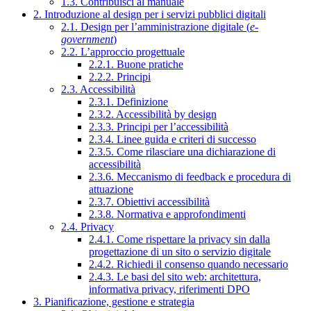
1.3. Contribuisci al manuale
2. Introduzione al design per i servizi pubblici digitali
2.1. Design per l’amministrazione digitale (
e-
government
)
2.2. L’approccio progettuale
2.2.1. Buone pratiche
2.2.2. Principi
2.3. Accessibilità
2.3.1. Definizione
2.3.2. Accessibilità by design
2.3.3. Principi per l’accessibilità
2.3.4. Linee guida e criteri di successo
2.3.5. Come rilasciare una dichiarazione di
accessibilità
2.3.6. Meccanismo di feedback e procedura di
attuazione
2.3.7. Obiettivi accessibilità
2.3.8. Normativa e approfondimenti
2.4. Privacy
2.4.1. Come rispettare la privacy sin dalla
progettazione di un sito o servizio digitale
2.4.2. Richiedi il consenso quando necessario
2.4.3. Le basi del sito web: architettura,
informativa privacy, riferimenti DPO
3. Pianificazione, gestione e strategia