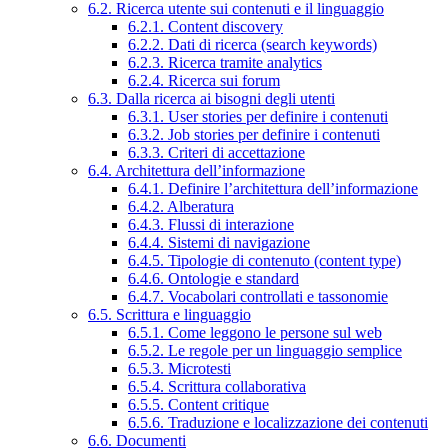
6.2. Ricerca utente sui contenuti e il linguaggio
6.2.1. Content discovery
6.2.2. Dati di ricerca (search keywords)
6.2.3. Ricerca tramite analytics
6.2.4. Ricerca sui forum
6.3. Dalla ricerca ai bisogni degli utenti
6.3.1. User stories per definire i contenuti
6.3.2. Job stories per definire i contenuti
6.3.3. Criteri di accettazione
6.4. Architettura dell’informazione
6.4.1. Definire l’architettura dell’informazione
6.4.2. Alberatura
6.4.3. Flussi di interazione
6.4.4. Sistemi di navigazione
6.4.5. Tipologie di contenuto (content type)
6.4.6. Ontologie e standard
6.4.7. Vocabolari controllati e tassonomie
6.5. Scrittura e linguaggio
6.5.1. Come leggono le persone sul web
6.5.2. Le regole per un linguaggio semplice
6.5.3. Microtesti
6.5.4. Scrittura collaborativa
6.5.5. Content critique
6.5.6. Traduzione e localizzazione dei contenuti
6.6. Documenti