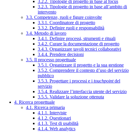
3.2.2. Tipologie di progetto in base al focus
3.2.3. Tipologie di progetto in base all’ambito di
intervento
3.3. Competenze, ruoli e figure coinvolte
3.3.1. Coordinatore di progetto
3.3.2. Definire ruoli e responsabilità
3.4. Metodo di lavoro
3.4.1. Definire processi, strumenti e rituali
3.4.2. Curare la documentazione di progetto
3.4.3. Organizzare tavoli tecnici collaborativi
3.4.4. Prendere decisioni
3.5. Il processo progettuale
3.5.1. Organizzare il progetto e la sua gestione
3.5.2. Comprendere il contesto d’uso del servizio
pubblico
3.5.3. Progettare i processi e i
touchpoint
del
servizio
3.5.4. Realizzare l’interfaccia utente del servizio
3.5.5. Validare la soluzione ottenuta
4. Ricerca progettuale
4.1. Ricerca primaria
4.1.1. Interviste
4.1.2. Questionari
4.1.3. Test di usabilità
4.1.4. Web analytics