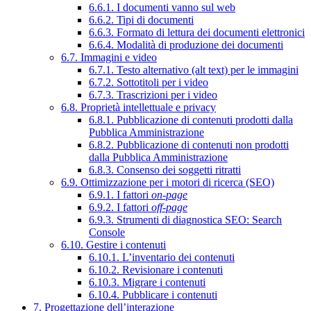
6.6.1. I documenti vanno sul web
6.6.2. Tipi di documenti
6.6.3. Formato di lettura dei documenti elettronici
6.6.4. Modalità di produzione dei documenti
6.7. Immagini e video
6.7.1. Testo alternativo (alt text) per le immagini
6.7.2. Sottotitoli per i video
6.7.3. Trascrizioni per i video
6.8. Proprietà intellettuale e privacy
6.8.1. Pubblicazione di contenuti prodotti dalla
Pubblica Amministrazione
6.8.2. Pubblicazione di contenuti non prodotti
dalla Pubblica Amministrazione
6.8.3. Consenso dei soggetti ritratti
6.9. Ottimizzazione per i motori di ricerca (SEO)
6.9.1. I fattori
on-page
6.9.2. I fattori
off-page
6.9.3. Strumenti di diagnostica SEO: Search
Console
6.10. Gestire i contenuti
6.10.1. L’inventario dei contenuti
6.10.2. Revisionare i contenuti
6.10.3. Migrare i contenuti
6.10.4. Pubblicare i contenuti
7. Progettazione dell’interazione