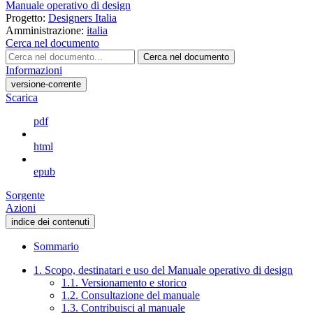
Manuale operativo di design
Progetto:
Designers Italia
Amministrazione:
italia
Cerca nel documento
Cerca nel documento
Informazioni
versione-corrente
Scarica
pdf
html
epub
Sorgente
Azioni
indice dei contenuti
Sommario
1. Scopo, destinatari e uso del Manuale operativo di design
1.1. Versionamento e storico
1.2. Consultazione del manuale
1.3. Contribuisci al manuale