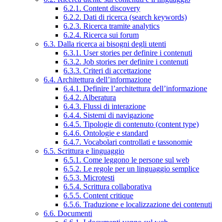
6.2.1. Content discovery
6.2.2. Dati di ricerca (search keywords)
6.2.3. Ricerca tramite analytics
6.2.4. Ricerca sui forum
6.3. Dalla ricerca ai bisogni degli utenti
6.3.1. User stories per definire i contenuti
6.3.2. Job stories per definire i contenuti
6.3.3. Criteri di accettazione
6.4. Architettura dell’informazione
6.4.1. Definire l’architettura dell’informazione
6.4.2. Alberatura
6.4.3. Flussi di interazione
6.4.4. Sistemi di navigazione
6.4.5. Tipologie di contenuto (content type)
6.4.6. Ontologie e standard
6.4.7. Vocabolari controllati e tassonomie
6.5. Scrittura e linguaggio
6.5.1. Come leggono le persone sul web
6.5.2. Le regole per un linguaggio semplice
6.5.3. Microtesti
6.5.4. Scrittura collaborativa
6.5.5. Content critique
6.5.6. Traduzione e localizzazione dei contenuti
6.6. Documenti