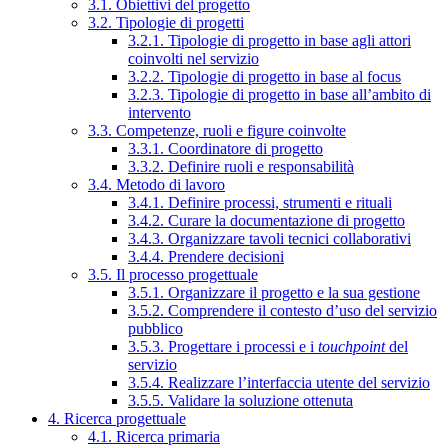
3.1. Obiettivi del progetto
3.2. Tipologie di progetti
3.2.1. Tipologie di progetto in base agli attori
coinvolti nel servizio
3.2.2. Tipologie di progetto in base al focus
3.2.3. Tipologie di progetto in base all’ambito di
intervento
3.3. Competenze, ruoli e figure coinvolte
3.3.1. Coordinatore di progetto
3.3.2. Definire ruoli e responsabilità
3.4. Metodo di lavoro
3.4.1. Definire processi, strumenti e rituali
3.4.2. Curare la documentazione di progetto
3.4.3. Organizzare tavoli tecnici collaborativi
3.4.4. Prendere decisioni
3.5. Il processo progettuale
3.5.1. Organizzare il progetto e la sua gestione
3.5.2. Comprendere il contesto d’uso del servizio
pubblico
3.5.3. Progettare i processi e i
touchpoint
del
servizio
3.5.4. Realizzare l’interfaccia utente del servizio
3.5.5. Validare la soluzione ottenuta
4. Ricerca progettuale
4.1. Ricerca primaria