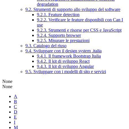
degradation
9.2. Strumenti di supporto allo sviluppo del software
9.2.1. Feature detection
9.2.2. Verificare le feature disponibili con Can I
use
9.2.3. Strumenti e risorse per CSS e JavaScript
9.2.4. Supporto browser
9.2.5. Misurare le prestazioni
9.3. Catalogo del riuso
9.4. Sviluppare con il design system .italia
9.4.1. Il framework Bootstrap Italia
9.4.2. Il kit di sviluppo React
9.4.3. Il kit di sviluppo Angular
9.5. Sviluppare con i modelli di sito e servizi
None
None
A
B
C
D
E
I
M