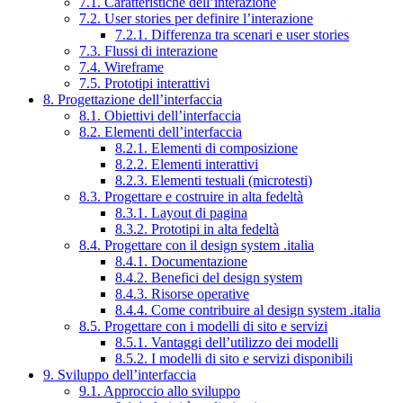
7.1. Caratteristiche dell’interazione
7.2. User stories per definire l’interazione
7.2.1. Differenza tra scenari e user stories
7.3. Flussi di interazione
7.4. Wireframe
7.5. Prototipi interattivi
8. Progettazione dell’interfaccia
8.1. Obiettivi dell’interfaccia
8.2. Elementi dell’interfaccia
8.2.1. Elementi di composizione
8.2.2. Elementi interattivi
8.2.3. Elementi testuali (microtesti)
8.3. Progettare e costruire in alta fedeltà
8.3.1. Layout di pagina
8.3.2. Prototipi in alta fedeltà
8.4. Progettare con il design system .italia
8.4.1. Documentazione
8.4.2. Benefici del design system
8.4.3. Risorse operative
8.4.4. Come contribuire al design system .italia
8.5. Progettare con i modelli di sito e servizi
8.5.1. Vantaggi dell’utilizzo dei modelli
8.5.2. I modelli di sito e servizi disponibili
9. Sviluppo dell’interfaccia
9.1. Approccio allo sviluppo