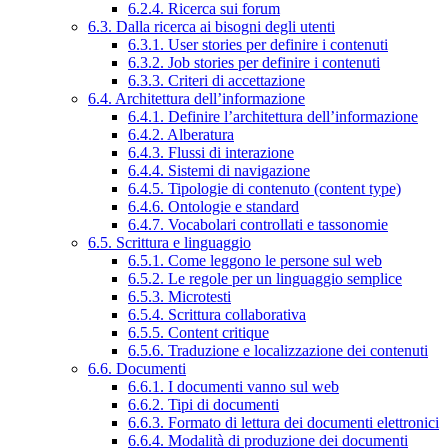
6.2.4. Ricerca sui forum
6.3. Dalla ricerca ai bisogni degli utenti
6.3.1. User stories per definire i contenuti
6.3.2. Job stories per definire i contenuti
6.3.3. Criteri di accettazione
6.4. Architettura dell’informazione
6.4.1. Definire l’architettura dell’informazione
6.4.2. Alberatura
6.4.3. Flussi di interazione
6.4.4. Sistemi di navigazione
6.4.5. Tipologie di contenuto (content type)
6.4.6. Ontologie e standard
6.4.7. Vocabolari controllati e tassonomie
6.5. Scrittura e linguaggio
6.5.1. Come leggono le persone sul web
6.5.2. Le regole per un linguaggio semplice
6.5.3. Microtesti
6.5.4. Scrittura collaborativa
6.5.5. Content critique
6.5.6. Traduzione e localizzazione dei contenuti
6.6. Documenti
6.6.1. I documenti vanno sul web
6.6.2. Tipi di documenti
6.6.3. Formato di lettura dei documenti elettronici
6.6.4. Modalità di produzione dei documenti