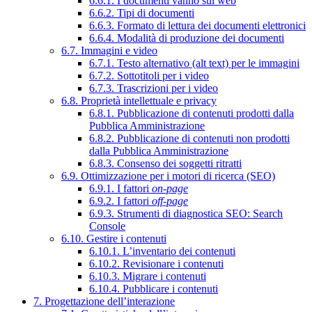
6.6.1. I documenti vanno sul web
6.6.2. Tipi di documenti
6.6.3. Formato di lettura dei documenti elettronici
6.6.4. Modalità di produzione dei documenti
6.7. Immagini e video
6.7.1. Testo alternativo (alt text) per le immagini
6.7.2. Sottotitoli per i video
6.7.3. Trascrizioni per i video
6.8. Proprietà intellettuale e privacy
6.8.1. Pubblicazione di contenuti prodotti dalla
Pubblica Amministrazione
6.8.2. Pubblicazione di contenuti non prodotti
dalla Pubblica Amministrazione
6.8.3. Consenso dei soggetti ritratti
6.9. Ottimizzazione per i motori di ricerca (SEO)
6.9.1. I fattori
on-page
6.9.2. I fattori
off-page
6.9.3. Strumenti di diagnostica SEO: Search
Console
6.10. Gestire i contenuti
6.10.1. L’inventario dei contenuti
6.10.2. Revisionare i contenuti
6.10.3. Migrare i contenuti
6.10.4. Pubblicare i contenuti
7. Progettazione dell’interazione