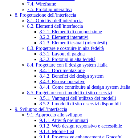
7.4. Wireframe
7.5. Prototipi interattivi
8. Progettazione dell’interfaccia
8.1. Obiettivi dell’interfaccia
8.2. Elementi dell’interfaccia
8.2.1. Elementi di composizione
8.2.2. Elementi interattivi
8.2.3. Elementi testuali (microtesti)
8.3. Progettare e costruire in alta fedeltà
8.3.1. Layout di pagina
8.3.2. Prototipi in alta fedeltà
8.4. Progettare con il design system .italia
8.4.1. Documentazione
8.4.2. Benefici del design system
8.4.3. Risorse operative
8.4.4. Come contribuire al design system .italia
8.5. Progettare con i modelli di sito e servizi
8.5.1. Vantaggi dell’utilizzo dei modelli
8.5.2. I modelli di sito e servizi disponibili
9. Sviluppo dell’interfaccia
9.1. Approccio allo sviluppo
9.1.1. Attività preliminari
9.1.2. Web design responsivo e accessibile
9.1.3. Mobile first
9.1.4. Progressive enhancement e Graceful