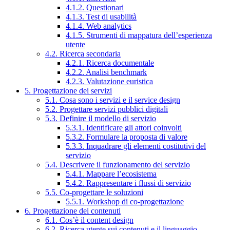
4.1.2. Questionari
4.1.3. Test di usabilità
4.1.4. Web analytics
4.1.5. Strumenti di mappatura dell’esperienza
utente
4.2. Ricerca secondaria
4.2.1. Ricerca documentale
4.2.2. Analisi benchmark
4.2.3. Valutazione euristica
5. Progettazione dei servizi
5.1. Cosa sono i servizi e il service design
5.2. Progettare servizi pubblici digitali
5.3. Definire il modello di servizio
5.3.1. Identificare gli attori coinvolti
5.3.2. Formulare la proposta di valore
5.3.3. Inquadrare gli elementi costitutivi del
servizio
5.4. Descrivere il funzionamento del servizio
5.4.1. Mappare l’ecosistema
5.4.2. Rappresentare i flussi di servizio
5.5. Co-progettare le soluzioni
5.5.1. Workshop di co-progettazione
6. Progettazione dei contenuti
6.1. Cos’è il content design
6.2. Ricerca utente sui contenuti e il linguaggio