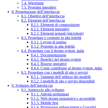
7.4. Wireframe
7.5. Prototipi interattivi
8. Progettazione dell’interfaccia
8.1. Obiettivi dell’interfaccia
8.2. Elementi dell’interfaccia
8.2.1. Elementi di composizione
8.2.2. Elementi interattivi
8.2.3. Elementi testuali (microtesti)
8.3. Progettare e costruire in alta fedeltà
8.3.1. Layout di pagina
8.3.2. Prototipi in alta fedeltà
8.4. Progettare con il design system .italia
8.4.1. Documentazione
8.4.2. Benefici del design system
8.4.3. Risorse operative
8.4.4. Come contribuire al design system .italia
8.5. Progettare con i modelli di sito e servizi
8.5.1. Vantaggi dell’utilizzo dei modelli
8.5.2. I modelli di sito e servizi disponibili
9. Sviluppo dell’interfaccia
9.1. Approccio allo sviluppo
9.1.1. Attività preliminari
9.1.2. Web design responsivo e accessibile
9.1.3. Mobile first
9.1.4. Progressive enhancement e Graceful