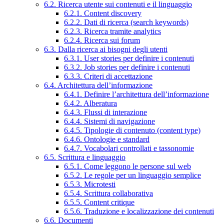
6.2. Ricerca utente sui contenuti e il linguaggio
6.2.1. Content discovery
6.2.2. Dati di ricerca (search keywords)
6.2.3. Ricerca tramite analytics
6.2.4. Ricerca sui forum
6.3. Dalla ricerca ai bisogni degli utenti
6.3.1. User stories per definire i contenuti
6.3.2. Job stories per definire i contenuti
6.3.3. Criteri di accettazione
6.4. Architettura dell’informazione
6.4.1. Definire l’architettura dell’informazione
6.4.2. Alberatura
6.4.3. Flussi di interazione
6.4.4. Sistemi di navigazione
6.4.5. Tipologie di contenuto (content type)
6.4.6. Ontologie e standard
6.4.7. Vocabolari controllati e tassonomie
6.5. Scrittura e linguaggio
6.5.1. Come leggono le persone sul web
6.5.2. Le regole per un linguaggio semplice
6.5.3. Microtesti
6.5.4. Scrittura collaborativa
6.5.5. Content critique
6.5.6. Traduzione e localizzazione dei contenuti
6.6. Documenti