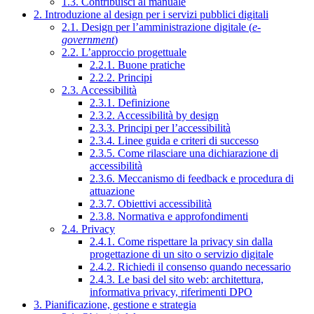
1.3. Contribuisci al manuale
2. Introduzione al design per i servizi pubblici digitali
2.1. Design per l’amministrazione digitale (
e-
government
)
2.2. L’approccio progettuale
2.2.1. Buone pratiche
2.2.2. Principi
2.3. Accessibilità
2.3.1. Definizione
2.3.2. Accessibilità by design
2.3.3. Principi per l’accessibilità
2.3.4. Linee guida e criteri di successo
2.3.5. Come rilasciare una dichiarazione di
accessibilità
2.3.6. Meccanismo di feedback e procedura di
attuazione
2.3.7. Obiettivi accessibilità
2.3.8. Normativa e approfondimenti
2.4. Privacy
2.4.1. Come rispettare la privacy sin dalla
progettazione di un sito o servizio digitale
2.4.2. Richiedi il consenso quando necessario
2.4.3. Le basi del sito web: architettura,
informativa privacy, riferimenti DPO
3. Pianificazione, gestione e strategia