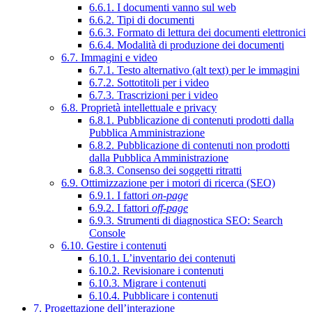
6.6.1. I documenti vanno sul web
6.6.2. Tipi di documenti
6.6.3. Formato di lettura dei documenti elettronici
6.6.4. Modalità di produzione dei documenti
6.7. Immagini e video
6.7.1. Testo alternativo (alt text) per le immagini
6.7.2. Sottotitoli per i video
6.7.3. Trascrizioni per i video
6.8. Proprietà intellettuale e privacy
6.8.1. Pubblicazione di contenuti prodotti dalla
Pubblica Amministrazione
6.8.2. Pubblicazione di contenuti non prodotti
dalla Pubblica Amministrazione
6.8.3. Consenso dei soggetti ritratti
6.9. Ottimizzazione per i motori di ricerca (SEO)
6.9.1. I fattori
on-page
6.9.2. I fattori
off-page
6.9.3. Strumenti di diagnostica SEO: Search
Console
6.10. Gestire i contenuti
6.10.1. L’inventario dei contenuti
6.10.2. Revisionare i contenuti
6.10.3. Migrare i contenuti
6.10.4. Pubblicare i contenuti
7. Progettazione dell’interazione