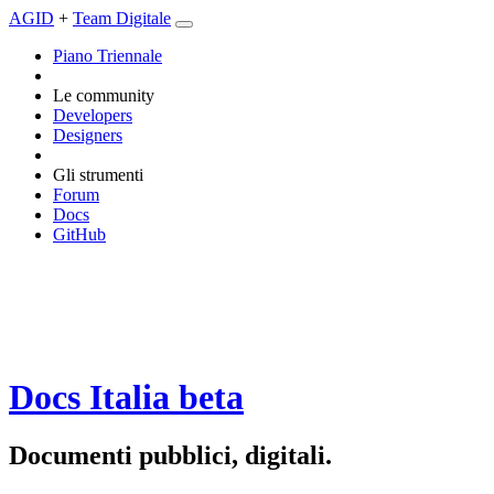
AGID
+
Team Digitale
Piano Triennale
Le community
Developers
Designers
Gli strumenti
Forum
Docs
GitHub
Docs Italia
beta
Documenti pubblici, digitali.