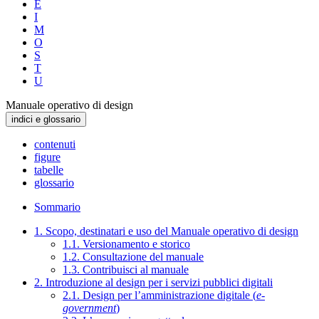
E
I
M
O
S
T
U
Manuale operativo di design
indici e glossario
contenuti
figure
tabelle
glossario
Sommario
1. Scopo, destinatari e uso del Manuale operativo di design
1.1. Versionamento e storico
1.2. Consultazione del manuale
1.3. Contribuisci al manuale
2. Introduzione al design per i servizi pubblici digitali
2.1. Design per l’amministrazione digitale (
e-
government
)