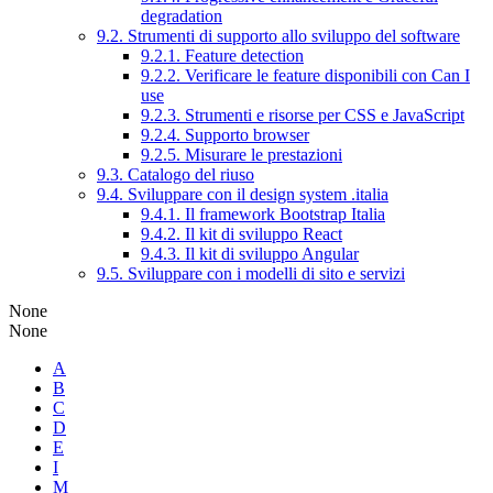
degradation
9.2. Strumenti di supporto allo sviluppo del software
9.2.1. Feature detection
9.2.2. Verificare le feature disponibili con Can I
use
9.2.3. Strumenti e risorse per CSS e JavaScript
9.2.4. Supporto browser
9.2.5. Misurare le prestazioni
9.3. Catalogo del riuso
9.4. Sviluppare con il design system .italia
9.4.1. Il framework Bootstrap Italia
9.4.2. Il kit di sviluppo React
9.4.3. Il kit di sviluppo Angular
9.5. Sviluppare con i modelli di sito e servizi
None
None
A
B
C
D
E
I
M