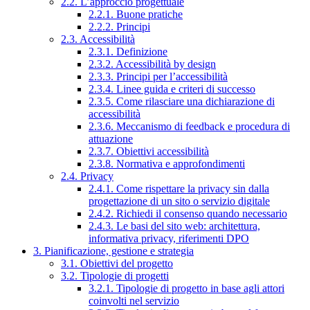
2.2. L’approccio progettuale
2.2.1. Buone pratiche
2.2.2. Principi
2.3. Accessibilità
2.3.1. Definizione
2.3.2. Accessibilità by design
2.3.3. Principi per l’accessibilità
2.3.4. Linee guida e criteri di successo
2.3.5. Come rilasciare una dichiarazione di
accessibilità
2.3.6. Meccanismo di feedback e procedura di
attuazione
2.3.7. Obiettivi accessibilità
2.3.8. Normativa e approfondimenti
2.4. Privacy
2.4.1. Come rispettare la privacy sin dalla
progettazione di un sito o servizio digitale
2.4.2. Richiedi il consenso quando necessario
2.4.3. Le basi del sito web: architettura,
informativa privacy, riferimenti DPO
3. Pianificazione, gestione e strategia
3.1. Obiettivi del progetto
3.2. Tipologie di progetti
3.2.1. Tipologie di progetto in base agli attori
coinvolti nel servizio