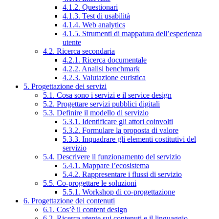
4.1.2. Questionari
4.1.3. Test di usabilità
4.1.4. Web analytics
4.1.5. Strumenti di mappatura dell’esperienza
utente
4.2. Ricerca secondaria
4.2.1. Ricerca documentale
4.2.2. Analisi benchmark
4.2.3. Valutazione euristica
5. Progettazione dei servizi
5.1. Cosa sono i servizi e il service design
5.2. Progettare servizi pubblici digitali
5.3. Definire il modello di servizio
5.3.1. Identificare gli attori coinvolti
5.3.2. Formulare la proposta di valore
5.3.3. Inquadrare gli elementi costitutivi del
servizio
5.4. Descrivere il funzionamento del servizio
5.4.1. Mappare l’ecosistema
5.4.2. Rappresentare i flussi di servizio
5.5. Co-progettare le soluzioni
5.5.1. Workshop di co-progettazione
6. Progettazione dei contenuti
6.1. Cos’è il content design
6.2. Ricerca utente sui contenuti e il linguaggio