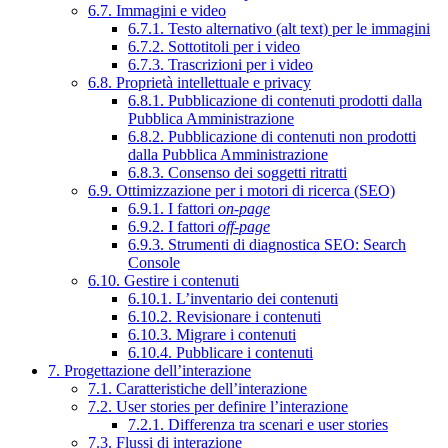
6.7. Immagini e video
6.7.1. Testo alternativo (alt text) per le immagini
6.7.2. Sottotitoli per i video
6.7.3. Trascrizioni per i video
6.8. Proprietà intellettuale e privacy
6.8.1. Pubblicazione di contenuti prodotti dalla
Pubblica Amministrazione
6.8.2. Pubblicazione di contenuti non prodotti
dalla Pubblica Amministrazione
6.8.3. Consenso dei soggetti ritratti
6.9. Ottimizzazione per i motori di ricerca (SEO)
6.9.1. I fattori
on-page
6.9.2. I fattori
off-page
6.9.3. Strumenti di diagnostica SEO: Search
Console
6.10. Gestire i contenuti
6.10.1. L’inventario dei contenuti
6.10.2. Revisionare i contenuti
6.10.3. Migrare i contenuti
6.10.4. Pubblicare i contenuti
7. Progettazione dell’interazione
7.1. Caratteristiche dell’interazione
7.2. User stories per definire l’interazione
7.2.1. Differenza tra scenari e user stories
7.3. Flussi di interazione