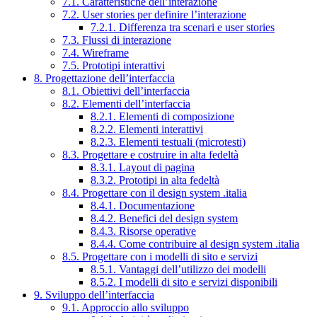
7.1. Caratteristiche dell’interazione
7.2. User stories per definire l’interazione
7.2.1. Differenza tra scenari e user stories
7.3. Flussi di interazione
7.4. Wireframe
7.5. Prototipi interattivi
8. Progettazione dell’interfaccia
8.1. Obiettivi dell’interfaccia
8.2. Elementi dell’interfaccia
8.2.1. Elementi di composizione
8.2.2. Elementi interattivi
8.2.3. Elementi testuali (microtesti)
8.3. Progettare e costruire in alta fedeltà
8.3.1. Layout di pagina
8.3.2. Prototipi in alta fedeltà
8.4. Progettare con il design system .italia
8.4.1. Documentazione
8.4.2. Benefici del design system
8.4.3. Risorse operative
8.4.4. Come contribuire al design system .italia
8.5. Progettare con i modelli di sito e servizi
8.5.1. Vantaggi dell’utilizzo dei modelli
8.5.2. I modelli di sito e servizi disponibili
9. Sviluppo dell’interfaccia
9.1. Approccio allo sviluppo