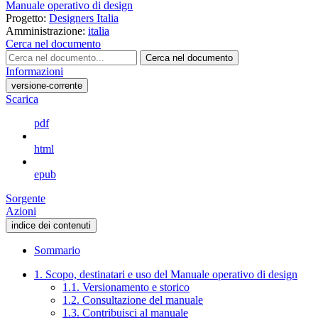
Manuale operativo di design
Progetto:
Designers Italia
Amministrazione:
italia
Cerca nel documento
Cerca nel documento
Informazioni
versione-corrente
Scarica
pdf
html
epub
Sorgente
Azioni
indice dei contenuti
Sommario
1. Scopo, destinatari e uso del Manuale operativo di design
1.1. Versionamento e storico
1.2. Consultazione del manuale
1.3. Contribuisci al manuale