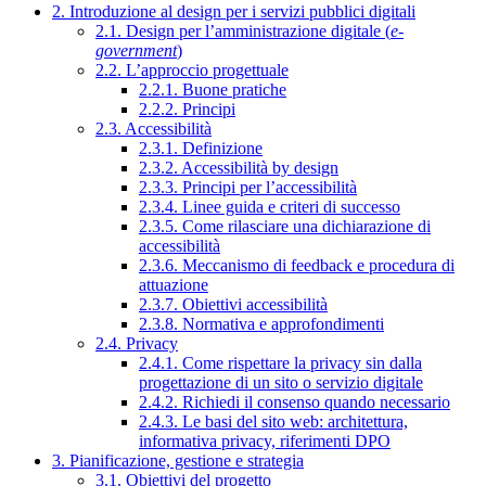
2. Introduzione al design per i servizi pubblici digitali
2.1. Design per l’amministrazione digitale (
e-
government
)
2.2. L’approccio progettuale
2.2.1. Buone pratiche
2.2.2. Principi
2.3. Accessibilità
2.3.1. Definizione
2.3.2. Accessibilità by design
2.3.3. Principi per l’accessibilità
2.3.4. Linee guida e criteri di successo
2.3.5. Come rilasciare una dichiarazione di
accessibilità
2.3.6. Meccanismo di feedback e procedura di
attuazione
2.3.7. Obiettivi accessibilità
2.3.8. Normativa e approfondimenti
2.4. Privacy
2.4.1. Come rispettare la privacy sin dalla
progettazione di un sito o servizio digitale
2.4.2. Richiedi il consenso quando necessario
2.4.3. Le basi del sito web: architettura,
informativa privacy, riferimenti DPO
3. Pianificazione, gestione e strategia
3.1. Obiettivi del progetto