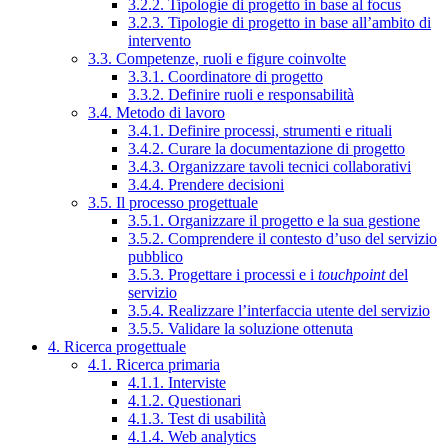
3.2.2. Tipologie di progetto in base al focus
3.2.3. Tipologie di progetto in base all’ambito di
intervento
3.3. Competenze, ruoli e figure coinvolte
3.3.1. Coordinatore di progetto
3.3.2. Definire ruoli e responsabilità
3.4. Metodo di lavoro
3.4.1. Definire processi, strumenti e rituali
3.4.2. Curare la documentazione di progetto
3.4.3. Organizzare tavoli tecnici collaborativi
3.4.4. Prendere decisioni
3.5. Il processo progettuale
3.5.1. Organizzare il progetto e la sua gestione
3.5.2. Comprendere il contesto d’uso del servizio
pubblico
3.5.3. Progettare i processi e i
touchpoint
del
servizio
3.5.4. Realizzare l’interfaccia utente del servizio
3.5.5. Validare la soluzione ottenuta
4. Ricerca progettuale
4.1. Ricerca primaria
4.1.1. Interviste
4.1.2. Questionari
4.1.3. Test di usabilità
4.1.4. Web analytics