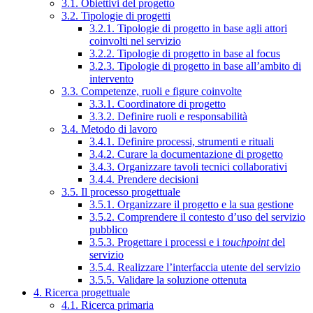
3.1. Obiettivi del progetto
3.2. Tipologie di progetti
3.2.1. Tipologie di progetto in base agli attori
coinvolti nel servizio
3.2.2. Tipologie di progetto in base al focus
3.2.3. Tipologie di progetto in base all’ambito di
intervento
3.3. Competenze, ruoli e figure coinvolte
3.3.1. Coordinatore di progetto
3.3.2. Definire ruoli e responsabilità
3.4. Metodo di lavoro
3.4.1. Definire processi, strumenti e rituali
3.4.2. Curare la documentazione di progetto
3.4.3. Organizzare tavoli tecnici collaborativi
3.4.4. Prendere decisioni
3.5. Il processo progettuale
3.5.1. Organizzare il progetto e la sua gestione
3.5.2. Comprendere il contesto d’uso del servizio
pubblico
3.5.3. Progettare i processi e i
touchpoint
del
servizio
3.5.4. Realizzare l’interfaccia utente del servizio
3.5.5. Validare la soluzione ottenuta
4. Ricerca progettuale
4.1. Ricerca primaria