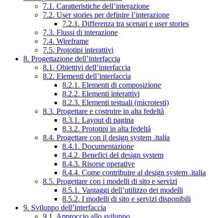
7.1. Caratteristiche dell’interazione
7.2. User stories per definire l’interazione
7.2.1. Differenza tra scenari e user stories
7.3. Flussi di interazione
7.4. Wireframe
7.5. Prototipi interattivi
8. Progettazione dell’interfaccia
8.1. Obiettivi dell’interfaccia
8.2. Elementi dell’interfaccia
8.2.1. Elementi di composizione
8.2.2. Elementi interattivi
8.2.3. Elementi testuali (microtesti)
8.3. Progettare e costruire in alta fedeltà
8.3.1. Layout di pagina
8.3.2. Prototipi in alta fedeltà
8.4. Progettare con il design system .italia
8.4.1. Documentazione
8.4.2. Benefici del design system
8.4.3. Risorse operative
8.4.4. Come contribuire al design system .italia
8.5. Progettare con i modelli di sito e servizi
8.5.1. Vantaggi dell’utilizzo dei modelli
8.5.2. I modelli di sito e servizi disponibili
9. Sviluppo dell’interfaccia
9.1. Approccio allo sviluppo