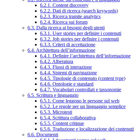
6.2.1. Content discovery
6.2.2. Dati di ricerca (search keywords)
6.2.3. Ricerca tramite analytics
6.2.4. Ricerca sui forum
6.3. Dalla ricerca ai bisogni degli utenti
6.3.1. User stories per definire i contenuti
6.3.2. Job stories per definire i contenuti
6.3.3. Criteri di accettazione
6.4. Architettura dell’informazione
6.4.1. Definire l’architettura dell’informazione
6.4.2. Alberatura
6.4.3. Flussi di interazione
6.4.4. Sistemi di navigazione
6.4.5. Tipologie di contenuto (content type)
6.4.6. Ontologie e standard
6.4.7. Vocabolari controllati e tassonomie
6.5. Scrittura e linguaggio
6.5.1. Come leggono le persone sul web
6.5.2. Le regole per un linguaggio semplice
6.5.3. Microtesti
6.5.4. Scrittura collaborativa
6.5.5. Content critique
6.5.6. Traduzione e localizzazione dei contenuti
6.6. Documenti