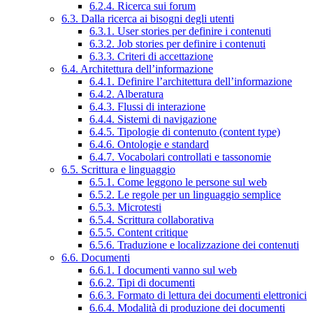
6.2.4. Ricerca sui forum
6.3. Dalla ricerca ai bisogni degli utenti
6.3.1. User stories per definire i contenuti
6.3.2. Job stories per definire i contenuti
6.3.3. Criteri di accettazione
6.4. Architettura dell’informazione
6.4.1. Definire l’architettura dell’informazione
6.4.2. Alberatura
6.4.3. Flussi di interazione
6.4.4. Sistemi di navigazione
6.4.5. Tipologie di contenuto (content type)
6.4.6. Ontologie e standard
6.4.7. Vocabolari controllati e tassonomie
6.5. Scrittura e linguaggio
6.5.1. Come leggono le persone sul web
6.5.2. Le regole per un linguaggio semplice
6.5.3. Microtesti
6.5.4. Scrittura collaborativa
6.5.5. Content critique
6.5.6. Traduzione e localizzazione dei contenuti
6.6. Documenti
6.6.1. I documenti vanno sul web
6.6.2. Tipi di documenti
6.6.3. Formato di lettura dei documenti elettronici
6.6.4. Modalità di produzione dei documenti