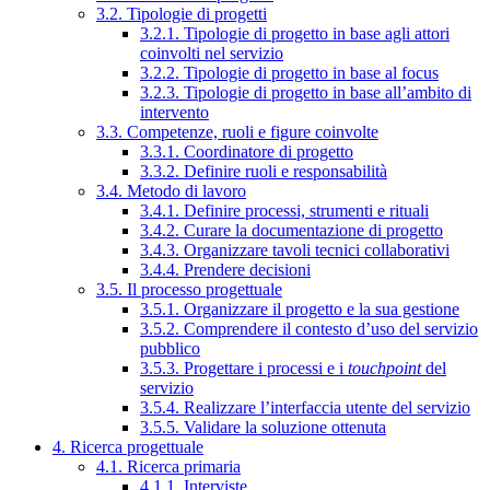
3.2. Tipologie di progetti
3.2.1. Tipologie di progetto in base agli attori
coinvolti nel servizio
3.2.2. Tipologie di progetto in base al focus
3.2.3. Tipologie di progetto in base all’ambito di
intervento
3.3. Competenze, ruoli e figure coinvolte
3.3.1. Coordinatore di progetto
3.3.2. Definire ruoli e responsabilità
3.4. Metodo di lavoro
3.4.1. Definire processi, strumenti e rituali
3.4.2. Curare la documentazione di progetto
3.4.3. Organizzare tavoli tecnici collaborativi
3.4.4. Prendere decisioni
3.5. Il processo progettuale
3.5.1. Organizzare il progetto e la sua gestione
3.5.2. Comprendere il contesto d’uso del servizio
pubblico
3.5.3. Progettare i processi e i
touchpoint
del
servizio
3.5.4. Realizzare l’interfaccia utente del servizio
3.5.5. Validare la soluzione ottenuta
4. Ricerca progettuale
4.1. Ricerca primaria
4.1.1. Interviste