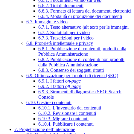
6.6.1. I documenti vanno sul web
6.6.2. Tipi di documenti
6.6.3. Formato di lettura dei documenti elettronici
6.6.4. Modalità di produzione dei documenti
6.7. Immagini e video
6.7.1. Testo alternativo (alt text) per le immagini
6.7.2. Sottotitoli per i video
6.7.3. Trascrizioni per i video
6.8. Proprietà intellettuale e privacy
6.8.1. Pubblicazione di contenuti prodotti dalla
Pubblica Amministrazione
6.8.2. Pubblicazione di contenuti non prodotti
dalla Pubblica Amministrazione
6.8.3. Consenso dei soggetti ritratti
6.9. Ottimizzazione per i motori di ricerca (SEO)
6.9.1. I fattori
on-page
6.9.2. I fattori
off-page
6.9.3. Strumenti di diagnostica SEO: Search
Console
6.10. Gestire i contenuti
6.10.1. L’inventario dei contenuti
6.10.2. Revisionare i contenuti
6.10.3. Migrare i contenuti
6.10.4. Pubblicare i contenuti
7. Progettazione dell’interazione