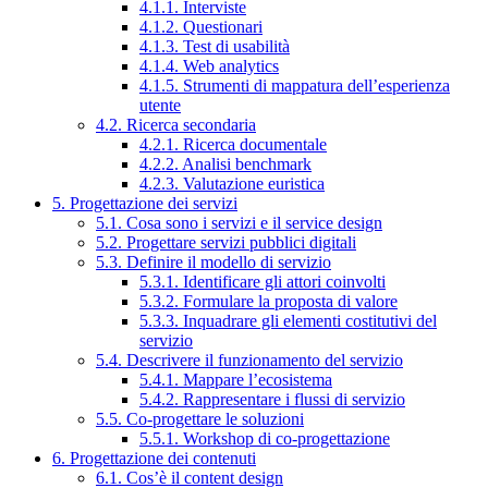
4.1.1. Interviste
4.1.2. Questionari
4.1.3. Test di usabilità
4.1.4. Web analytics
4.1.5. Strumenti di mappatura dell’esperienza
utente
4.2. Ricerca secondaria
4.2.1. Ricerca documentale
4.2.2. Analisi benchmark
4.2.3. Valutazione euristica
5. Progettazione dei servizi
5.1. Cosa sono i servizi e il service design
5.2. Progettare servizi pubblici digitali
5.3. Definire il modello di servizio
5.3.1. Identificare gli attori coinvolti
5.3.2. Formulare la proposta di valore
5.3.3. Inquadrare gli elementi costitutivi del
servizio
5.4. Descrivere il funzionamento del servizio
5.4.1. Mappare l’ecosistema
5.4.2. Rappresentare i flussi di servizio
5.5. Co-progettare le soluzioni
5.5.1. Workshop di co-progettazione
6. Progettazione dei contenuti
6.1. Cos’è il content design