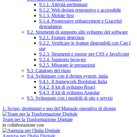
9.1.1. Attività preliminari
9.1.2. Web design responsivo e accessibile
9.1.3. Mobile first
9.1.4. Progressive enhancement e Graceful
degradation
9.2. Strumenti di supporto allo sviluppo del software
9.2.1. Feature detection
9.2.2. Verificare le feature disponibili con Can I
use
9.2.3. Strumenti e risorse per CSS e JavaScript
9.2.4. Supporto browser
9.2.5. Misurare le prestazioni
9.3. Catalogo del riuso
9.4. Sviluppare con il design system .italia
9.4.1. Il framework Bootstrap Italia
9.4.2. Il kit di sviluppo React
9.4.3. Il kit di sviluppo Angular
9.5. Sviluppare con i modelli di sito e servizi
1. Scopo, destinatari e uso del Manuale operativo di design
Team per la Trasformazione Digitale
in collaborazione con
Agenzia per l'Italia Digitale