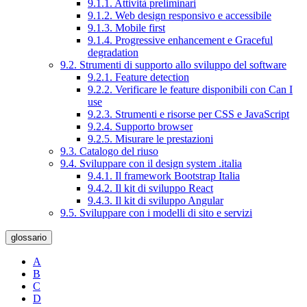
9.1.1. Attività preliminari
9.1.2. Web design responsivo e accessibile
9.1.3. Mobile first
9.1.4. Progressive enhancement e Graceful
degradation
9.2. Strumenti di supporto allo sviluppo del software
9.2.1. Feature detection
9.2.2. Verificare le feature disponibili con Can I
use
9.2.3. Strumenti e risorse per CSS e JavaScript
9.2.4. Supporto browser
9.2.5. Misurare le prestazioni
9.3. Catalogo del riuso
9.4. Sviluppare con il design system .italia
9.4.1. Il framework Bootstrap Italia
9.4.2. Il kit di sviluppo React
9.4.3. Il kit di sviluppo Angular
9.5. Sviluppare con i modelli di sito e servizi
glossario
A
B
C
D