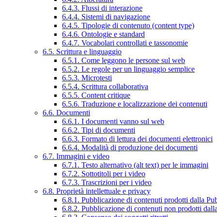
6.4.3. Flussi di interazione
6.4.4. Sistemi di navigazione
6.4.5. Tipologie di contenuto (content type)
6.4.6. Ontologie e standard
6.4.7. Vocabolari controllati e tassonomie
6.5. Scrittura e linguaggio
6.5.1. Come leggono le persone sul web
6.5.2. Le regole per un linguaggio semplice
6.5.3. Microtesti
6.5.4. Scrittura collaborativa
6.5.5. Content critique
6.5.6. Traduzione e localizzazione dei contenuti
6.6. Documenti
6.6.1. I documenti vanno sul web
6.6.2. Tipi di documenti
6.6.3. Formato di lettura dei documenti elettronici
6.6.4. Modalità di produzione dei documenti
6.7. Immagini e video
6.7.1. Testo alternativo (alt text) per le immagini
6.7.2. Sottotitoli per i video
6.7.3. Trascrizioni per i video
6.8. Proprietà intellettuale e privacy
6.8.1. Pubblicazione di contenuti prodotti dalla P
6.8.2. Pubblicazione di contenuti non prodotti dal