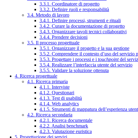
3.3.1. Coordinatore di progetto
3.3.2. Definire ruoli e responsabilità
3.4. Metodo di lavoro
3.4.1. Definire processi, strumenti e rituali
3.4.2. Curare la documentazione di progetto
3.4.3. Organizzare tavoli tecnici collaborativi
3.4.4. Prendere decisioni
3.5. Il processo progettuale
3.5.1. Organizzare il progetto e la sua gestione
3.5.2. Comprendere il contesto d’uso del servizio 
3.5.3. Progettare i processi e i
touchpoint
del servi
3.5.4. Realizzare l’interfaccia utente del servizio
3.5.5. Validare la soluzione ottenuta
4. Ricerca progettuale
4.1. Ricerca primaria
4.1.1. Interviste
4.1.2. Questionari
4.1.3. Test di usabilità
4.1.4. Web analytics
4.1.5. Strumenti di mappatura dell’esperienza uten
4.2. Ricerca secondaria
4.2.1. Ricerca documentale
4.2.2. Analisi benchmark
4.2.3. Valutazione euristica
5. Progettazione dei servizi