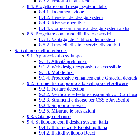
8.3.2. Prototipi in alta fedeltà
8.4. Progettare con il design system .italia
8.4.1. Documentazione
8.4.2. Benefici del design system
8.4.3. Risorse operative
8.4.4. Come contribuire al design system .italia
8.5. Progettare con i modelli di sito e servizi
8.5.1. Vantaggi dell’utilizzo dei modelli
8.5.2. I modelli di sito e servizi disponibili
9. Sviluppo dell’interfaccia
9.1. Approccio allo sviluppo
9.1.1. Attività preliminari
9.1.2. Web design responsivo e accessibile
9.1.3. Mobile first
9.1.4. Progressive enhancement e Graceful degrad
9.2. Strumenti di supporto allo sviluppo del software
9.2.1. Feature detection
9.2.2. Verificare le feature disponibili con Can I us
9.2.3. Strumenti e risorse per CSS e JavaScript
9.2.4. Supporto browser
9.2.5. Misurare le prestazioni
9.3. Catalogo del riuso
9.4. Sviluppare con il design system .italia
9.4.1. Il framework Bootstrap Italia
9.4.2. Il kit di sviluppo React