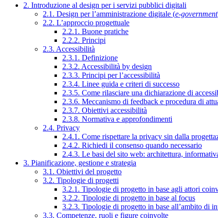
2. Introduzione al design per i servizi pubblici digitali
2.1. Design per l’amministrazione digitale (
e-government
2.2. L’approccio progettuale
2.2.1. Buone pratiche
2.2.2. Principi
2.3. Accessibilità
2.3.1. Definizione
2.3.2. Accessibilità by design
2.3.3. Principi per l’accessibilità
2.3.4. Linee guida e criteri di successo
2.3.5. Come rilasciare una dichiarazione di accessib
2.3.6. Meccanismo di feedback e procedura di attu
2.3.7. Obiettivi accessibilità
2.3.8. Normativa e approfondimenti
2.4. Privacy
2.4.1. Come rispettare la privacy sin dalla progettaz
2.4.2. Richiedi il consenso quando necessario
2.4.3. Le basi del sito web: architettura, informati
3. Pianificazione, gestione e strategia
3.1. Obiettivi del progetto
3.2. Tipologie di progetti
3.2.1. Tipologie di progetto in base agli attori coinv
3.2.2. Tipologie di progetto in base al focus
3.2.3. Tipologie di progetto in base all’ambito di i
3.3. Competenze, ruoli e figure coinvolte