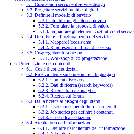
5.1. Cosa sono i servizi e il service design
5.2. Progettare servizi pubblici digitali
5.3. Definire il modello di servizio
5.3.1. Identificare gli attori coinvolti
5.3.2. Formulare la proposta di valore
5.3.3. Inquadrare gli elementi costitutivi del serviz
5.4. Descrivere il funzionamento del servizio
5.4.1. Mappare l’ecosistema
5.4.2. Rappresentare i flussi di servizio
5.5. Co-progettare le soluzioni
5.5.1. Workshop di co-progettazione
6. Progettazione dei contenuti
6.1. Cos’è il content design
6.2. Ricerca utente sui contenuti e il linguaggio
6.2.1. Content discovery
6.2.2. Dati di ricerca (search keywords)
6.2.3. Ricerca tramite analytics
6.2.4. Ricerca sui forum
6.3. Dalla ricerca ai bisogni degli utenti
6.3.1. User stories per definire i contenuti
6.3.2. Job stories per definire i contenuti
6.3.3. Criteri di accettazione
6.4. Architettura dell’informazione
6.4.1. Definire l’architettura dell’informazione
6.4.2. Alberatura