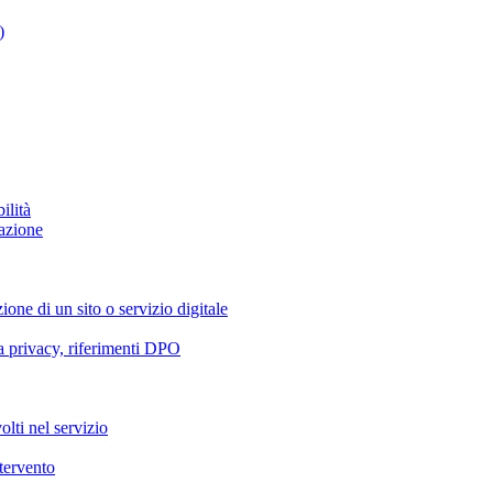
)
ilità
azione
ione di un sito o servizio digitale
va privacy, riferimenti DPO
olti nel servizio
ntervento