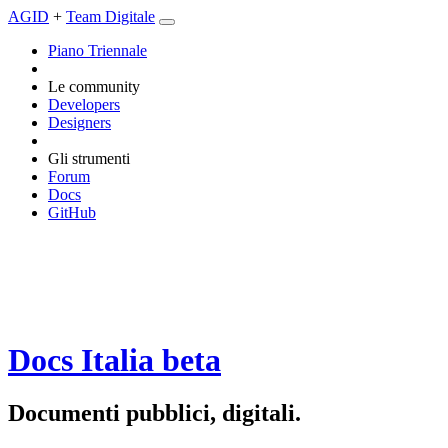
AGID
+
Team Digitale
Piano Triennale
Le community
Developers
Designers
Gli strumenti
Forum
Docs
GitHub
Docs Italia
beta
Documenti pubblici, digitali.