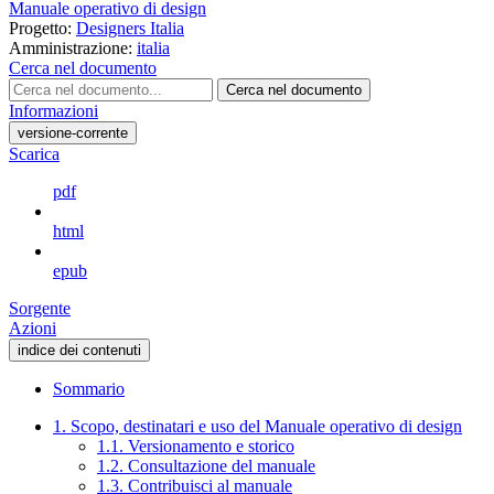
Manuale operativo di design
Progetto:
Designers Italia
Amministrazione:
italia
Cerca nel documento
Cerca nel documento
Informazioni
versione-corrente
Scarica
pdf
html
epub
Sorgente
Azioni
indice dei contenuti
Sommario
1. Scopo, destinatari e uso del Manuale operativo di design
1.1. Versionamento e storico
1.2. Consultazione del manuale
1.3. Contribuisci al manuale