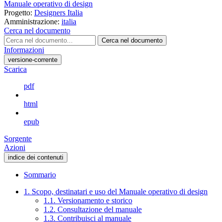
Manuale operativo di design
Progetto:
Designers Italia
Amministrazione:
italia
Cerca nel documento
Cerca nel documento
Informazioni
versione-corrente
Scarica
pdf
html
epub
Sorgente
Azioni
indice dei contenuti
Sommario
1. Scopo, destinatari e uso del Manuale operativo di design
1.1. Versionamento e storico
1.2. Consultazione del manuale
1.3. Contribuisci al manuale