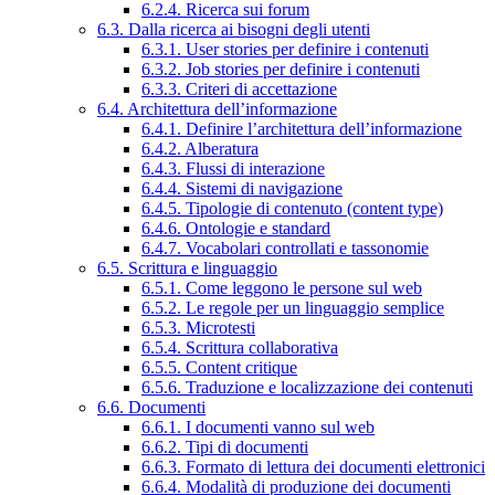
6.2.4. Ricerca sui forum
6.3. Dalla ricerca ai bisogni degli utenti
6.3.1. User stories per definire i contenuti
6.3.2. Job stories per definire i contenuti
6.3.3. Criteri di accettazione
6.4. Architettura dell’informazione
6.4.1. Definire l’architettura dell’informazione
6.4.2. Alberatura
6.4.3. Flussi di interazione
6.4.4. Sistemi di navigazione
6.4.5. Tipologie di contenuto (content type)
6.4.6. Ontologie e standard
6.4.7. Vocabolari controllati e tassonomie
6.5. Scrittura e linguaggio
6.5.1. Come leggono le persone sul web
6.5.2. Le regole per un linguaggio semplice
6.5.3. Microtesti
6.5.4. Scrittura collaborativa
6.5.5. Content critique
6.5.6. Traduzione e localizzazione dei contenuti
6.6. Documenti
6.6.1. I documenti vanno sul web
6.6.2. Tipi di documenti
6.6.3. Formato di lettura dei documenti elettronici
6.6.4. Modalità di produzione dei documenti