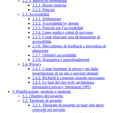
2.2. L’approccio progettuale
2.2.1. Buone pratiche
2.2.2. Principi
2.3. Accessibilità
2.3.1. Definizione
2.3.2. Accessibilità by design
2.3.3. Principi per l’accessibilità
2.3.4. Linee guida e criteri di successo
2.3.5. Come rilasciare una dichiarazione di
accessibilità
2.3.6. Meccanismo di feedback e procedura di
attuazione
2.3.7. Obiettivi accessibilità
2.3.8. Normativa e approfondimenti
2.4. Privacy
2.4.1. Come rispettare la privacy sin dalla
progettazione di un sito o servizio digitale
2.4.2. Richiedi il consenso quando necessario
2.4.3. Le basi del sito web: architettura,
informativa privacy, riferimenti DPO
3. Pianificazione, gestione e strategia
3.1. Obiettivi del progetto
3.2. Tipologie di progetti
3.2.1. Tipologie di progetto in base agli attori
coinvolti nel servizio