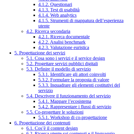
4.1.2. Questionari
4.1.3. Test di usabilità
4.1.4. Web analytics
4.1.5. Strumenti di mappatura dell’esperienza
utente
4.2. Ricerca secondaria
4.2.1. Ricerca documentale
4.2.2. Analisi benchmark
4.2.3. Valutazione euristica
5. Progettazione dei servizi
5.1. Cosa sono i servizi e il service design
5.2. Progettare servizi pubblici digitali
5.3. Definire il modello di servizio
5.3.1. Identificare gli attori coinvolti
5.3.2. Formulare la proposta di valore
5.3.3. Inquadrare gli elementi costitutivi del
servizio
5.4. Descrivere il funzionamento del servizio
5.4.1. Mappare l’ecosistema
5.4.2. Rappresentare i flussi di servizio
5.5. Co-progettare le soluzioni
5.5.1. Workshop di co-progettazione
6. Progettazione dei contenuti
6.1. Cos’è il content design
6.2. Ricerca utente sui contenuti e il linguaggio