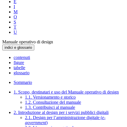
E
I
M
O
S
T
U
Manuale operativo di design
indici e glossario
contenuti
figure
tabelle
glossario
Sommario
1. Scopo, destinatari e uso del Manuale operativo di design
1.1. Versionamento e storico
1.2. Consultazione del manuale
1.3. Contribuisci al manuale
2. Introduzione al design per i servizi pubblici digitali
2.1. Design per l’amministrazione digitale (
e-
government
)