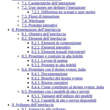
7.1. Caratteristiche dell’interazione
7.2. User stories per definire l’interazione
7.2.1. Differenza tra scenari e user stories
7.3. Flussi di interazione
7.4. Wireframe
7.5. Prototipi interattivi
8. Progettazione dell’interfaccia
8.1. Obiettivi dell’interfaccia
8.2. Elementi dell’interfaccia
8.2.1. Elementi di composizione
8.2.2. Elementi interattivi
8.2.3. Elementi testuali (microtesti)
8.3. Progettare e costruire in alta fedeltà
8.3.1. Layout di pagina
8.3.2. Prototipi in alta fedeltà
8.4. Progettare con il design system .italia
8.4.1. Documentazione
8.4.2. Benefici del design system
8.4.3. Risorse operative
8.4.4. Come contribuire al design system .italia
8.5. Progettare con i modelli di sito e servizi
8.5.1. Vantaggi dell’utilizzo dei modelli
8.5.2. I modelli di sito e servizi disponibili
9. Sviluppo dell’interfaccia
9.1. Approccio allo sviluppo