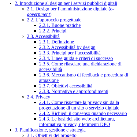
2. Introduzione al design per i servizi pubblici digitali
2.1. Design per l’amministrazione digitale (
e-
government
)
2.2. L’approccio progettuale
2.2.1. Buone pratiche
2.2.2. Principi
2.3. Accessibilità
2.3.1. Definizione
2.3.2. Accessibilità by design
2.3.3. Principi per l’accessibilità
2.3.4. Linee guida e criteri di successo
2.3.5. Come rilasciare una dichiarazione di
accessibilità
2.3.6. Meccanismo di feedback e procedura di
attuazione
2.3.7. Obiettivi accessibilità
2.3.8. Normativa e approfondimenti
2.4. Privacy
2.4.1. Come rispettare la privacy sin dalla
progettazione di un sito o servizio digitale
2.4.2. Richiedi il consenso quando necessario
2.4.3. Le basi del sito web: architettura,
informativa privacy, riferimenti DPO
3. Pianificazione, gestione e strategia
3.1. Obiettivi del progetto