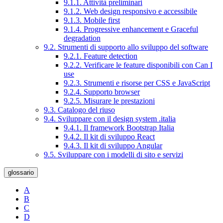
9.1.1. Attività preliminari
9.1.2. Web design responsivo e accessibile
9.1.3. Mobile first
9.1.4. Progressive enhancement e Graceful
degradation
9.2. Strumenti di supporto allo sviluppo del software
9.2.1. Feature detection
9.2.2. Verificare le feature disponibili con Can I
use
9.2.3. Strumenti e risorse per CSS e JavaScript
9.2.4. Supporto browser
9.2.5. Misurare le prestazioni
9.3. Catalogo del riuso
9.4. Sviluppare con il design system .italia
9.4.1. Il framework Bootstrap Italia
9.4.2. Il kit di sviluppo React
9.4.3. Il kit di sviluppo Angular
9.5. Sviluppare con i modelli di sito e servizi
glossario
A
B
C
D