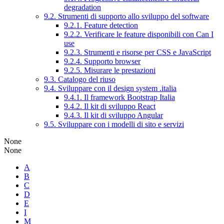
degradation
9.2. Strumenti di supporto allo sviluppo del software
9.2.1. Feature detection
9.2.2. Verificare le feature disponibili con Can I
use
9.2.3. Strumenti e risorse per CSS e JavaScript
9.2.4. Supporto browser
9.2.5. Misurare le prestazioni
9.3. Catalogo del riuso
9.4. Sviluppare con il design system .italia
9.4.1. Il framework Bootstrap Italia
9.4.2. Il kit di sviluppo React
9.4.3. Il kit di sviluppo Angular
9.5. Sviluppare con i modelli di sito e servizi
None
None
A
B
C
D
E
I
M