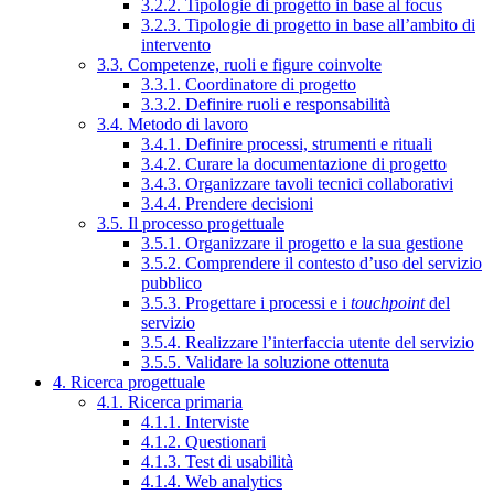
3.2.2. Tipologie di progetto in base al focus
3.2.3. Tipologie di progetto in base all’ambito di
intervento
3.3. Competenze, ruoli e figure coinvolte
3.3.1. Coordinatore di progetto
3.3.2. Definire ruoli e responsabilità
3.4. Metodo di lavoro
3.4.1. Definire processi, strumenti e rituali
3.4.2. Curare la documentazione di progetto
3.4.3. Organizzare tavoli tecnici collaborativi
3.4.4. Prendere decisioni
3.5. Il processo progettuale
3.5.1. Organizzare il progetto e la sua gestione
3.5.2. Comprendere il contesto d’uso del servizio
pubblico
3.5.3. Progettare i processi e i
touchpoint
del
servizio
3.5.4. Realizzare l’interfaccia utente del servizio
3.5.5. Validare la soluzione ottenuta
4. Ricerca progettuale
4.1. Ricerca primaria
4.1.1. Interviste
4.1.2. Questionari
4.1.3. Test di usabilità
4.1.4. Web analytics