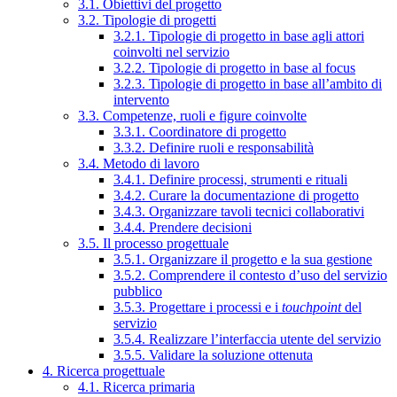
3.1. Obiettivi del progetto
3.2. Tipologie di progetti
3.2.1. Tipologie di progetto in base agli attori
coinvolti nel servizio
3.2.2. Tipologie di progetto in base al focus
3.2.3. Tipologie di progetto in base all’ambito di
intervento
3.3. Competenze, ruoli e figure coinvolte
3.3.1. Coordinatore di progetto
3.3.2. Definire ruoli e responsabilità
3.4. Metodo di lavoro
3.4.1. Definire processi, strumenti e rituali
3.4.2. Curare la documentazione di progetto
3.4.3. Organizzare tavoli tecnici collaborativi
3.4.4. Prendere decisioni
3.5. Il processo progettuale
3.5.1. Organizzare il progetto e la sua gestione
3.5.2. Comprendere il contesto d’uso del servizio
pubblico
3.5.3. Progettare i processi e i
touchpoint
del
servizio
3.5.4. Realizzare l’interfaccia utente del servizio
3.5.5. Validare la soluzione ottenuta
4. Ricerca progettuale
4.1. Ricerca primaria