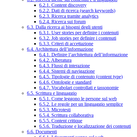
6.2.1. Content discovery
6.2.2. Dati di ricerca (search keywords)
6.2.3. Ricerca tramite analytics
6.2.4. Ricerca sui forum
6.3. Dalla ricerca ai bisogni degli utenti
6.3.1. User stories per definire i contenuti
6.3.2. Job stories per definire i contenuti
6.3.3. Criteri di accettazione
6.4. Architettura dell’informazione
6.4.1. Definire l’architettura dell’informazione
6.4.2. Alberatura
6.4.3. Flussi di interazione
6.4.4. Sistemi di navigazione
6.4.5. Tipologie di contenuto (content type)
6.4.6. Ontologie e standard
6.4.7. Vocabolari controllati e tassonomie
6.5. Scrittura e linguaggio
6.5.1. Come leggono le persone sul web
6.5.2. Le regole per un linguaggio semplice
6.5.3. Microtesti
6.5.4. Scrittura collaborativa
6.5.5. Content critique
6.5.6. Traduzione e localizzazione dei contenuti
6.6. Documenti