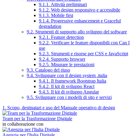
9.1.1. Attività preliminari
9.1.2. Web design responsivo e accessibile
9.1.3. Mobile first
9.1.4. Progressive enhancement e Graceful
degradation
9.2. Strumenti di supporto allo sviluppo del software
9.2.1. Feature detection
9.2.2. Verificare le feature disponibili con Can I
use
9.2.3. Strumenti e risorse per CSS e JavaScript
9.2.4. Supporto browser
9.2.5. Misurare le prestazioni
9.3. Catalogo del riuso
9.4. Sviluppare con il design system .italia
9.4.1. Il framework Bootstrap Italia
9.4.2. Il kit di sviluppo React
9.4.3. Il kit di sviluppo Angular
9.5. Sviluppare con i modelli di sito e servizi
1. Scopo, destinatari e uso del Manuale operativo di design
Team per la Trasformazione Digitale
in collaborazione con
Agenzia per l'Italia Digitale