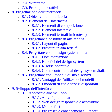
7.4. Wireframe
7.5. Prototipi interattivi
8. Progettazione dell’interfaccia
8.1. Obiettivi dell’interfaccia
8.2. Elementi dell’interfaccia
8.2.1. Elementi di composizione
8.2.2. Elementi interattivi
8.2.3. Elementi testuali (microtesti)
8.3. Progettare e costruire in alta fedeltà
8.3.1. Layout di pagina
8.3.2. Prototipi in alta fedeltà
8.4. Progettare con il design system .italia
8.4.1. Documentazione
8.4.2. Benefici del design system
8.4.3. Risorse operative
8.4.4. Come contribuire al design system .italia
8.5. Progettare con i modelli di sito e servizi
8.5.1. Vantaggi dell’utilizzo dei modelli
8.5.2. I modelli di sito e servizi disponibili
9. Sviluppo dell’interfaccia
9.1. Approccio allo sviluppo
9.1.1. Attività preliminari
9.1.2. Web design responsivo e accessibile
9.1.3. Mobile first
9.1.4. Progressive enhancement e Graceful