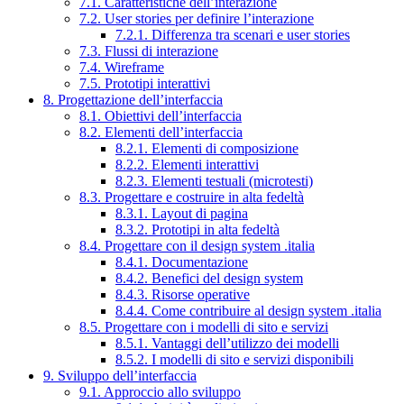
7.1. Caratteristiche dell’interazione
7.2. User stories per definire l’interazione
7.2.1. Differenza tra scenari e user stories
7.3. Flussi di interazione
7.4. Wireframe
7.5. Prototipi interattivi
8. Progettazione dell’interfaccia
8.1. Obiettivi dell’interfaccia
8.2. Elementi dell’interfaccia
8.2.1. Elementi di composizione
8.2.2. Elementi interattivi
8.2.3. Elementi testuali (microtesti)
8.3. Progettare e costruire in alta fedeltà
8.3.1. Layout di pagina
8.3.2. Prototipi in alta fedeltà
8.4. Progettare con il design system .italia
8.4.1. Documentazione
8.4.2. Benefici del design system
8.4.3. Risorse operative
8.4.4. Come contribuire al design system .italia
8.5. Progettare con i modelli di sito e servizi
8.5.1. Vantaggi dell’utilizzo dei modelli
8.5.2. I modelli di sito e servizi disponibili
9. Sviluppo dell’interfaccia
9.1. Approccio allo sviluppo