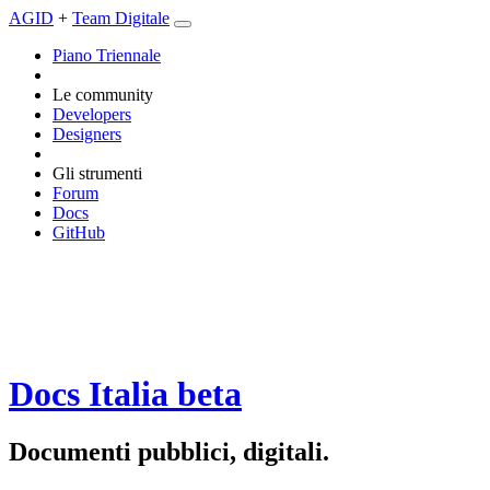
AGID
+
Team Digitale
Piano Triennale
Le community
Developers
Designers
Gli strumenti
Forum
Docs
GitHub
Docs Italia
beta
Documenti pubblici, digitali.