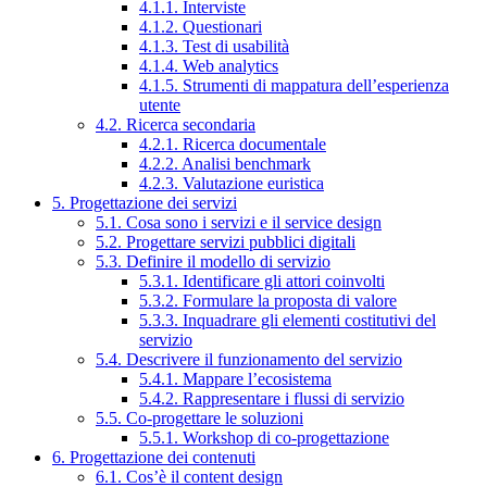
4.1.1. Interviste
4.1.2. Questionari
4.1.3. Test di usabilità
4.1.4. Web analytics
4.1.5. Strumenti di mappatura dell’esperienza
utente
4.2. Ricerca secondaria
4.2.1. Ricerca documentale
4.2.2. Analisi benchmark
4.2.3. Valutazione euristica
5. Progettazione dei servizi
5.1. Cosa sono i servizi e il service design
5.2. Progettare servizi pubblici digitali
5.3. Definire il modello di servizio
5.3.1. Identificare gli attori coinvolti
5.3.2. Formulare la proposta di valore
5.3.3. Inquadrare gli elementi costitutivi del
servizio
5.4. Descrivere il funzionamento del servizio
5.4.1. Mappare l’ecosistema
5.4.2. Rappresentare i flussi di servizio
5.5. Co-progettare le soluzioni
5.5.1. Workshop di co-progettazione
6. Progettazione dei contenuti
6.1. Cos’è il content design