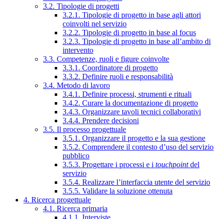
3.2. Tipologie di progetti
3.2.1. Tipologie di progetto in base agli attori
coinvolti nel servizio
3.2.2. Tipologie di progetto in base al focus
3.2.3. Tipologie di progetto in base all’ambito di
intervento
3.3. Competenze, ruoli e figure coinvolte
3.3.1. Coordinatore di progetto
3.3.2. Definire ruoli e responsabilità
3.4. Metodo di lavoro
3.4.1. Definire processi, strumenti e rituali
3.4.2. Curare la documentazione di progetto
3.4.3. Organizzare tavoli tecnici collaborativi
3.4.4. Prendere decisioni
3.5. Il processo progettuale
3.5.1. Organizzare il progetto e la sua gestione
3.5.2. Comprendere il contesto d’uso del servizio
pubblico
3.5.3. Progettare i processi e i
touchpoint
del
servizio
3.5.4. Realizzare l’interfaccia utente del servizio
3.5.5. Validare la soluzione ottenuta
4. Ricerca progettuale
4.1. Ricerca primaria
4.1.1. Interviste