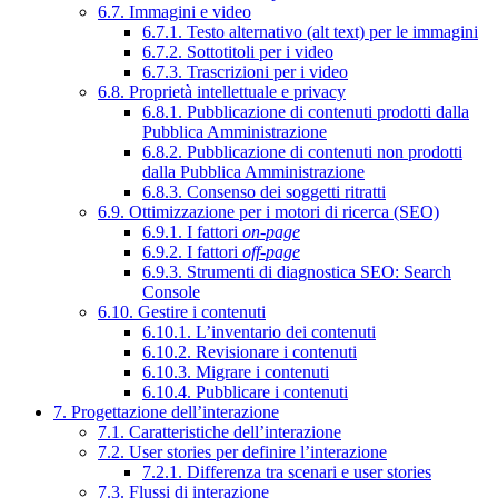
6.7. Immagini e video
6.7.1. Testo alternativo (alt text) per le immagini
6.7.2. Sottotitoli per i video
6.7.3. Trascrizioni per i video
6.8. Proprietà intellettuale e privacy
6.8.1. Pubblicazione di contenuti prodotti dalla
Pubblica Amministrazione
6.8.2. Pubblicazione di contenuti non prodotti
dalla Pubblica Amministrazione
6.8.3. Consenso dei soggetti ritratti
6.9. Ottimizzazione per i motori di ricerca (SEO)
6.9.1. I fattori
on-page
6.9.2. I fattori
off-page
6.9.3. Strumenti di diagnostica SEO: Search
Console
6.10. Gestire i contenuti
6.10.1. L’inventario dei contenuti
6.10.2. Revisionare i contenuti
6.10.3. Migrare i contenuti
6.10.4. Pubblicare i contenuti
7. Progettazione dell’interazione
7.1. Caratteristiche dell’interazione
7.2. User stories per definire l’interazione
7.2.1. Differenza tra scenari e user stories
7.3. Flussi di interazione