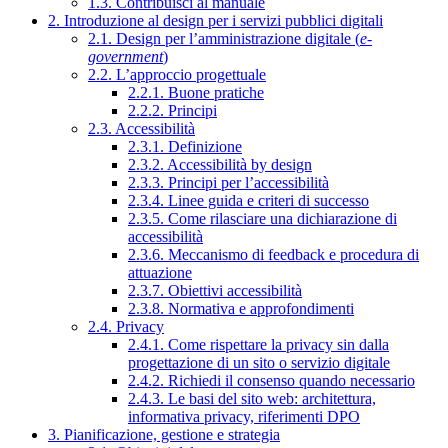
1.3. Contribuisci al manuale
2. Introduzione al design per i servizi pubblici digitali
2.1. Design per l’amministrazione digitale (
e-
government
)
2.2. L’approccio progettuale
2.2.1. Buone pratiche
2.2.2. Principi
2.3. Accessibilità
2.3.1. Definizione
2.3.2. Accessibilità by design
2.3.3. Principi per l’accessibilità
2.3.4. Linee guida e criteri di successo
2.3.5. Come rilasciare una dichiarazione di
accessibilità
2.3.6. Meccanismo di feedback e procedura di
attuazione
2.3.7. Obiettivi accessibilità
2.3.8. Normativa e approfondimenti
2.4. Privacy
2.4.1. Come rispettare la privacy sin dalla
progettazione di un sito o servizio digitale
2.4.2. Richiedi il consenso quando necessario
2.4.3. Le basi del sito web: architettura,
informativa privacy, riferimenti DPO
3. Pianificazione, gestione e strategia