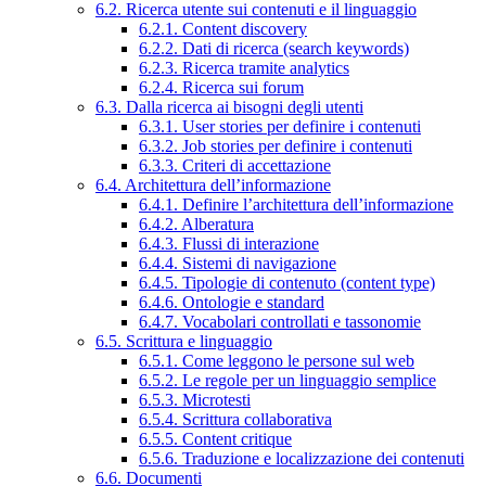
6.2. Ricerca utente sui contenuti e il linguaggio
6.2.1. Content discovery
6.2.2. Dati di ricerca (search keywords)
6.2.3. Ricerca tramite analytics
6.2.4. Ricerca sui forum
6.3. Dalla ricerca ai bisogni degli utenti
6.3.1. User stories per definire i contenuti
6.3.2. Job stories per definire i contenuti
6.3.3. Criteri di accettazione
6.4. Architettura dell’informazione
6.4.1. Definire l’architettura dell’informazione
6.4.2. Alberatura
6.4.3. Flussi di interazione
6.4.4. Sistemi di navigazione
6.4.5. Tipologie di contenuto (content type)
6.4.6. Ontologie e standard
6.4.7. Vocabolari controllati e tassonomie
6.5. Scrittura e linguaggio
6.5.1. Come leggono le persone sul web
6.5.2. Le regole per un linguaggio semplice
6.5.3. Microtesti
6.5.4. Scrittura collaborativa
6.5.5. Content critique
6.5.6. Traduzione e localizzazione dei contenuti
6.6. Documenti