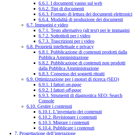
6.6.1. I documenti vanno sul web
6.6.2. Tipi di documenti
6.6.3. Formato di lettura dei documenti elettronici
6.6.4. Modalità di produzione dei documenti
6.7. Immagini e video
6.7.1. Testo alternativo (alt text) per le immagini
6.7.2. Sottotitoli per i video
6.7.3. Trascrizioni per i video
6.8. Proprietà intellettuale e privacy
6.8.1. Pubblicazione di contenuti prodotti dalla
Pubblica Amministrazione
6.8.2. Pubblicazione di contenuti non prodotti
dalla Pubblica Amministrazione
6.8.3. Consenso dei soggetti ritratti
6.9. Ottimizzazione per i motori di ricerca (SEO)
6.9.1. I fattori
on-page
6.9.2. I fattori
off-page
6.9.3. Strumenti di diagnostica SEO: Search
Console
6.10. Gestire i contenuti
6.10.1. L’inventario dei contenuti
6.10.2. Revisionare i contenuti
6.10.3. Migrare i contenuti
6.10.4. Pubblicare i contenuti
7. Progettazione dell’interazione