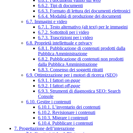
6.6.1. I documenti vanno sul web
6.6.2. Tipi di documenti
6.6.3. Formato di lettura dei documenti elettronici
6.6.4. Modalità di produzione dei documenti
6.7. Immagini e video
6.7.1. Testo alternativo (alt text) per le immagini
6.7.2. Sottotitoli per i video
6.7.3. Trascrizioni per i video
6.8. Proprietà intellettuale e privacy
6.8.1. Pubblicazione di contenuti prodotti dalla
Pubblica Amministrazione
6.8.2. Pubblicazione di contenuti non prodotti
dalla Pubblica Amministrazione
6.8.3. Consenso dei soggetti ritratti
6.9. Ottimizzazione per i motori di ricerca (SEO)
6.9.1. I fattori
on-page
6.9.2. I fattori
off-page
6.9.3. Strumenti di diagnostica SEO: Search
Console
6.10. Gestire i contenuti
6.10.1. L’inventario dei contenuti
6.10.2. Revisionare i contenuti
6.10.3. Migrare i contenuti
6.10.4. Pubblicare i contenuti
7. Progettazione dell’interazione