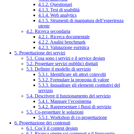
4.1.2. Questionari
4.1.3. Test di usabilità
4.1.4. Web analytics
4.1.5. Strumenti di mappatura dell’esperienza
utente
4.2. Ricerca secondaria
4.2.1. Ricerca documentale
4.2.2. Analisi benchmark
4.2.3. Valutazione euristica
5. Progettazione dei servizi
5.1. Cosa sono i servizi e il service design
5.2. Progettare servizi pubblici digitali
5.3. Definire il modello di servizio
5.3.1. Identificare gli attori coinvolti
5.3.2. Formulare la proposta di valore
5.3.3. Inquadrare gli elementi costitutivi del
servizio
5.4. Descrivere il funzionamento del servizio
5.4.1. Mappare l’ecosistema
5.4.2. Rappresentare i flussi di servizio
5.5. Co-progettare le soluzioni
5.5.1. Workshop di co-progettazione
6. Progettazione dei contenuti
6.1. Cos’è il content design
6.2. Ricerca utente sui contenuti e il linguaggio