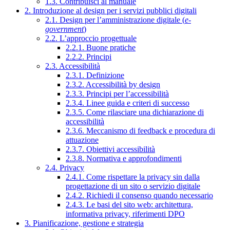
1.3. Contribuisci al manuale
2. Introduzione al design per i servizi pubblici digitali
2.1. Design per l’amministrazione digitale (
e-
government
)
2.2. L’approccio progettuale
2.2.1. Buone pratiche
2.2.2. Principi
2.3. Accessibilità
2.3.1. Definizione
2.3.2. Accessibilità by design
2.3.3. Principi per l’accessibilità
2.3.4. Linee guida e criteri di successo
2.3.5. Come rilasciare una dichiarazione di
accessibilità
2.3.6. Meccanismo di feedback e procedura di
attuazione
2.3.7. Obiettivi accessibilità
2.3.8. Normativa e approfondimenti
2.4. Privacy
2.4.1. Come rispettare la privacy sin dalla
progettazione di un sito o servizio digitale
2.4.2. Richiedi il consenso quando necessario
2.4.3. Le basi del sito web: architettura,
informativa privacy, riferimenti DPO
3. Pianificazione, gestione e strategia