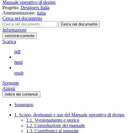
Manuale operativo di design
Progetto:
Designers Italia
Amministrazione:
italia
Cerca nel documento
Cerca nel documento
Informazioni
versione-corrente
Scarica
pdf
html
epub
Sorgente
Azioni
indice dei contenuti
Sommario
1. Scopo, destinatari e uso del Manuale operativo di design
1.1. Versionamento e storico
1.2. Consultazione del manuale
1.3. Contribuisci al manuale