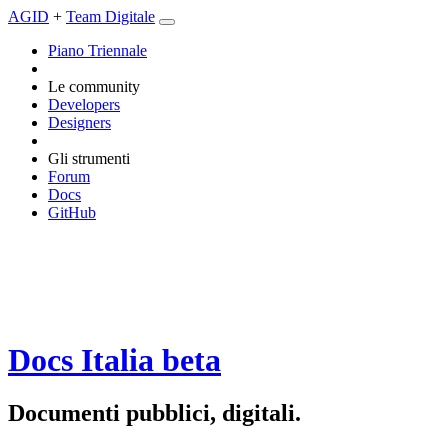
AGID
+
Team Digitale
Piano Triennale
Le community
Developers
Designers
Gli strumenti
Forum
Docs
GitHub
Docs Italia
beta
Documenti pubblici, digitali.