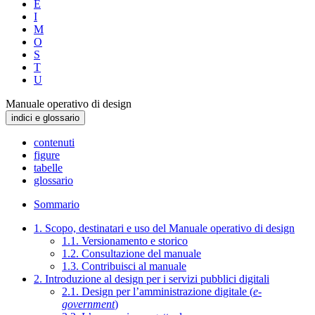
E
I
M
O
S
T
U
Manuale operativo di design
indici e glossario
contenuti
figure
tabelle
glossario
Sommario
1. Scopo, destinatari e uso del Manuale operativo di design
1.1. Versionamento e storico
1.2. Consultazione del manuale
1.3. Contribuisci al manuale
2. Introduzione al design per i servizi pubblici digitali
2.1. Design per l’amministrazione digitale (
e-
government
)