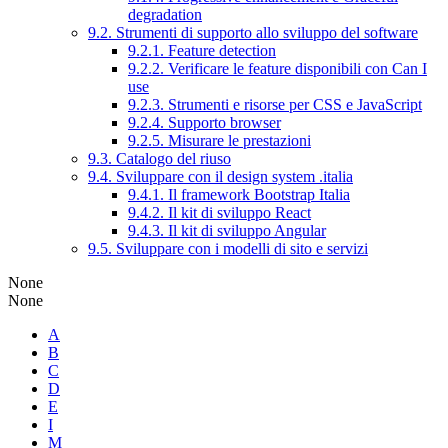
degradation
9.2. Strumenti di supporto allo sviluppo del software
9.2.1. Feature detection
9.2.2. Verificare le feature disponibili con Can I
use
9.2.3. Strumenti e risorse per CSS e JavaScript
9.2.4. Supporto browser
9.2.5. Misurare le prestazioni
9.3. Catalogo del riuso
9.4. Sviluppare con il design system .italia
9.4.1. Il framework Bootstrap Italia
9.4.2. Il kit di sviluppo React
9.4.3. Il kit di sviluppo Angular
9.5. Sviluppare con i modelli di sito e servizi
None
None
A
B
C
D
E
I
M