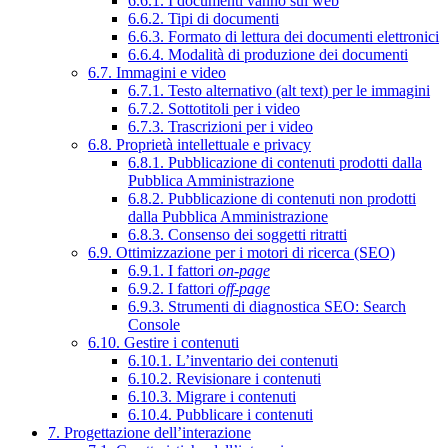
6.6.1. I documenti vanno sul web
6.6.2. Tipi di documenti
6.6.3. Formato di lettura dei documenti elettronici
6.6.4. Modalità di produzione dei documenti
6.7. Immagini e video
6.7.1. Testo alternativo (alt text) per le immagini
6.7.2. Sottotitoli per i video
6.7.3. Trascrizioni per i video
6.8. Proprietà intellettuale e privacy
6.8.1. Pubblicazione di contenuti prodotti dalla
Pubblica Amministrazione
6.8.2. Pubblicazione di contenuti non prodotti
dalla Pubblica Amministrazione
6.8.3. Consenso dei soggetti ritratti
6.9. Ottimizzazione per i motori di ricerca (SEO)
6.9.1. I fattori
on-page
6.9.2. I fattori
off-page
6.9.3. Strumenti di diagnostica SEO: Search
Console
6.10. Gestire i contenuti
6.10.1. L’inventario dei contenuti
6.10.2. Revisionare i contenuti
6.10.3. Migrare i contenuti
6.10.4. Pubblicare i contenuti
7. Progettazione dell’interazione