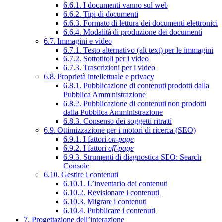
6.6.1. I documenti vanno sul web
6.6.2. Tipi di documenti
6.6.3. Formato di lettura dei documenti elettronici
6.6.4. Modalità di produzione dei documenti
6.7. Immagini e video
6.7.1. Testo alternativo (alt text) per le immagini
6.7.2. Sottotitoli per i video
6.7.3. Trascrizioni per i video
6.8. Proprietà intellettuale e privacy
6.8.1. Pubblicazione di contenuti prodotti dalla
Pubblica Amministrazione
6.8.2. Pubblicazione di contenuti non prodotti
dalla Pubblica Amministrazione
6.8.3. Consenso dei soggetti ritratti
6.9. Ottimizzazione per i motori di ricerca (SEO)
6.9.1. I fattori
on-page
6.9.2. I fattori
off-page
6.9.3. Strumenti di diagnostica SEO: Search
Console
6.10. Gestire i contenuti
6.10.1. L’inventario dei contenuti
6.10.2. Revisionare i contenuti
6.10.3. Migrare i contenuti
6.10.4. Pubblicare i contenuti
7. Progettazione dell’interazione