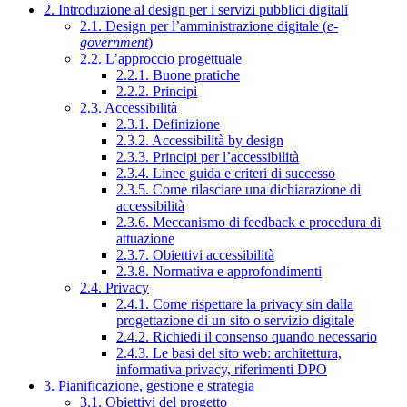
2. Introduzione al design per i servizi pubblici digitali
2.1. Design per l’amministrazione digitale (
e-
government
)
2.2. L’approccio progettuale
2.2.1. Buone pratiche
2.2.2. Principi
2.3. Accessibilità
2.3.1. Definizione
2.3.2. Accessibilità by design
2.3.3. Principi per l’accessibilità
2.3.4. Linee guida e criteri di successo
2.3.5. Come rilasciare una dichiarazione di
accessibilità
2.3.6. Meccanismo di feedback e procedura di
attuazione
2.3.7. Obiettivi accessibilità
2.3.8. Normativa e approfondimenti
2.4. Privacy
2.4.1. Come rispettare la privacy sin dalla
progettazione di un sito o servizio digitale
2.4.2. Richiedi il consenso quando necessario
2.4.3. Le basi del sito web: architettura,
informativa privacy, riferimenti DPO
3. Pianificazione, gestione e strategia
3.1. Obiettivi del progetto