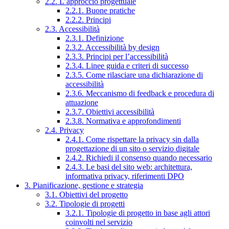
2.2. L’approccio progettuale
2.2.1. Buone pratiche
2.2.2. Principi
2.3. Accessibilità
2.3.1. Definizione
2.3.2. Accessibilità by design
2.3.3. Principi per l’accessibilità
2.3.4. Linee guida e criteri di successo
2.3.5. Come rilasciare una dichiarazione di
accessibilità
2.3.6. Meccanismo di feedback e procedura di
attuazione
2.3.7. Obiettivi accessibilità
2.3.8. Normativa e approfondimenti
2.4. Privacy
2.4.1. Come rispettare la privacy sin dalla
progettazione di un sito o servizio digitale
2.4.2. Richiedi il consenso quando necessario
2.4.3. Le basi del sito web: architettura,
informativa privacy, riferimenti DPO
3. Pianificazione, gestione e strategia
3.1. Obiettivi del progetto
3.2. Tipologie di progetti
3.2.1. Tipologie di progetto in base agli attori
coinvolti nel servizio