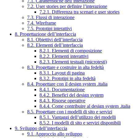
7.1. Caratteristiche dell’interazione
7.2. User stories per definire l’interazione
7.2.1. Differenza tra scenari e user stories
7.3. Flussi di interazione
7.4. Wireframe
7.5. Prototipi interattivi
8. Progettazione dell’interfaccia
8.1. Obiettivi dell’interfaccia
8.2. Elementi dell’interfaccia
8.2.1. Elementi di composizione
8.2.2. Elementi interattivi
8.2.3. Elementi testuali (microtesti)
8.3. Progettare e costruire in alta fedeltà
8.3.1. Layout di pagina
8.3.2. Prototipi in alta fedeltà
8.4. Progettare con il design system .italia
8.4.1. Documentazione
8.4.2. Benefici del design system
8.4.3. Risorse operative
8.4.4. Come contribuire al design system .italia
8.5. Progettare con i modelli di sito e servizi
8.5.1. Vantaggi dell’utilizzo dei modelli
8.5.2. I modelli di sito e servizi disponibili
9. Sviluppo dell’interfaccia
9.1. Approccio allo sviluppo