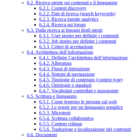
6.2. Ricerca utente sui contenuti e il linguaggio
6.2.1. Content discovery
6.2.2. Dati di ricerca (search keywords)
6.2.3. Ricerca tramite analytics
6.2.4. Ricerca sui forum
6.3. Dalla ricerca ai bisogni degli utenti
6.3.1. User stories per definire i contenuti
6.3.2. Job stories per definire i contenuti
6.3.3. Criteri di accettazione
6.4. Architettura dell’informazione
6.4.1. Definire l’architettura dell’informazione
6.4.2. Alberatura
6.4.3. Flussi di interazione
6.4.4. Sistemi di navigazione
6.4.5. Tipologie di contenuto (content type)
6.4.6. Ontologie e standard
6.4.7. Vocabolari controllati e tassonomie
6.5. Scrittura e linguaggio
6.5.1. Come leggono le persone sul web
6.5.2. Le regole per un linguaggio semplice
6.5.3. Microtesti
6.5.4. Scrittura collaborativa
6.5.5. Content critique
6.5.6. Traduzione e localizzazione dei contenuti
6.6. Documenti