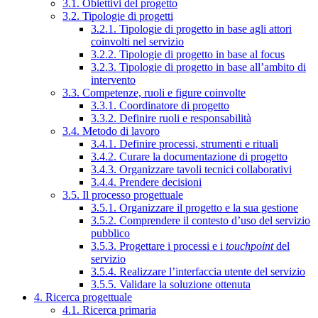
3.1. Obiettivi del progetto
3.2. Tipologie di progetti
3.2.1. Tipologie di progetto in base agli attori
coinvolti nel servizio
3.2.2. Tipologie di progetto in base al focus
3.2.3. Tipologie di progetto in base all’ambito di
intervento
3.3. Competenze, ruoli e figure coinvolte
3.3.1. Coordinatore di progetto
3.3.2. Definire ruoli e responsabilità
3.4. Metodo di lavoro
3.4.1. Definire processi, strumenti e rituali
3.4.2. Curare la documentazione di progetto
3.4.3. Organizzare tavoli tecnici collaborativi
3.4.4. Prendere decisioni
3.5. Il processo progettuale
3.5.1. Organizzare il progetto e la sua gestione
3.5.2. Comprendere il contesto d’uso del servizio
pubblico
3.5.3. Progettare i processi e i
touchpoint
del
servizio
3.5.4. Realizzare l’interfaccia utente del servizio
3.5.5. Validare la soluzione ottenuta
4. Ricerca progettuale
4.1. Ricerca primaria