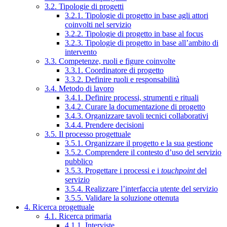
3.2. Tipologie di progetti
3.2.1. Tipologie di progetto in base agli attori
coinvolti nel servizio
3.2.2. Tipologie di progetto in base al focus
3.2.3. Tipologie di progetto in base all’ambito di
intervento
3.3. Competenze, ruoli e figure coinvolte
3.3.1. Coordinatore di progetto
3.3.2. Definire ruoli e responsabilità
3.4. Metodo di lavoro
3.4.1. Definire processi, strumenti e rituali
3.4.2. Curare la documentazione di progetto
3.4.3. Organizzare tavoli tecnici collaborativi
3.4.4. Prendere decisioni
3.5. Il processo progettuale
3.5.1. Organizzare il progetto e la sua gestione
3.5.2. Comprendere il contesto d’uso del servizio
pubblico
3.5.3. Progettare i processi e i
touchpoint
del
servizio
3.5.4. Realizzare l’interfaccia utente del servizio
3.5.5. Validare la soluzione ottenuta
4. Ricerca progettuale
4.1. Ricerca primaria
4.1.1. Interviste