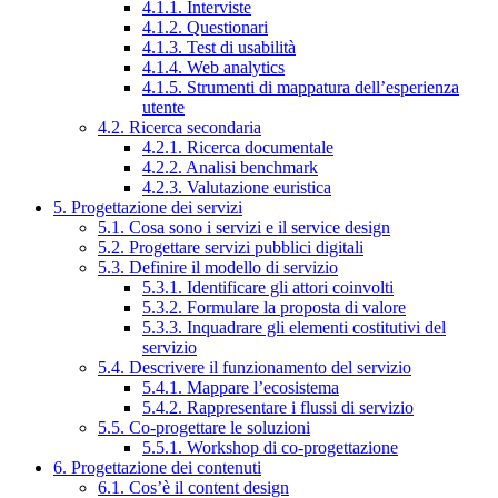
4.1.1. Interviste
4.1.2. Questionari
4.1.3. Test di usabilità
4.1.4. Web analytics
4.1.5. Strumenti di mappatura dell’esperienza
utente
4.2. Ricerca secondaria
4.2.1. Ricerca documentale
4.2.2. Analisi benchmark
4.2.3. Valutazione euristica
5. Progettazione dei servizi
5.1. Cosa sono i servizi e il service design
5.2. Progettare servizi pubblici digitali
5.3. Definire il modello di servizio
5.3.1. Identificare gli attori coinvolti
5.3.2. Formulare la proposta di valore
5.3.3. Inquadrare gli elementi costitutivi del
servizio
5.4. Descrivere il funzionamento del servizio
5.4.1. Mappare l’ecosistema
5.4.2. Rappresentare i flussi di servizio
5.5. Co-progettare le soluzioni
5.5.1. Workshop di co-progettazione
6. Progettazione dei contenuti
6.1. Cos’è il content design