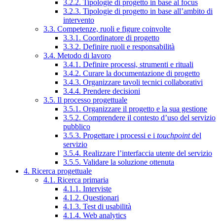
3.2.2. Tipologie di progetto in base al focus
3.2.3. Tipologie di progetto in base all’ambito di
intervento
3.3. Competenze, ruoli e figure coinvolte
3.3.1. Coordinatore di progetto
3.3.2. Definire ruoli e responsabilità
3.4. Metodo di lavoro
3.4.1. Definire processi, strumenti e rituali
3.4.2. Curare la documentazione di progetto
3.4.3. Organizzare tavoli tecnici collaborativi
3.4.4. Prendere decisioni
3.5. Il processo progettuale
3.5.1. Organizzare il progetto e la sua gestione
3.5.2. Comprendere il contesto d’uso del servizio
pubblico
3.5.3. Progettare i processi e i
touchpoint
del
servizio
3.5.4. Realizzare l’interfaccia utente del servizio
3.5.5. Validare la soluzione ottenuta
4. Ricerca progettuale
4.1. Ricerca primaria
4.1.1. Interviste
4.1.2. Questionari
4.1.3. Test di usabilità
4.1.4. Web analytics