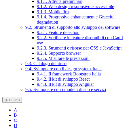
9.1.1. Attività preliminari
9.1.2. Web design responsivo e accessibile
9.1.3. Mobile first
9.1.4. Progressive enhancement e Graceful
degradation
9.2. Strumenti di supporto allo sviluppo del software
9.2.1. Feature detection
9.2.2. Verificare le feature disponibili con Can I
use
9.2.3. Strumenti e risorse per CSS e JavaScript
9.2.4. Supporto browser
9.2.5. Misurare le prestazioni
9.3. Catalogo del riuso
9.4. Sviluppare con il design system .italia
9.4.1. Il framework Bootstrap Italia
9.4.2. Il kit di sviluppo React
9.4.3. Il kit di sviluppo Angular
9.5. Sviluppare con i modelli di sito e servizi
glossario
A
B
C
D