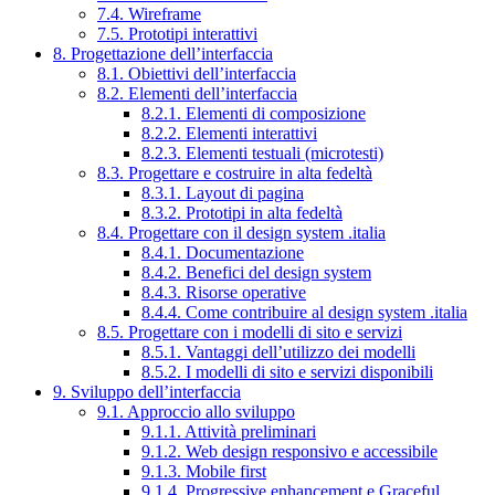
7.4. Wireframe
7.5. Prototipi interattivi
8. Progettazione dell’interfaccia
8.1. Obiettivi dell’interfaccia
8.2. Elementi dell’interfaccia
8.2.1. Elementi di composizione
8.2.2. Elementi interattivi
8.2.3. Elementi testuali (microtesti)
8.3. Progettare e costruire in alta fedeltà
8.3.1. Layout di pagina
8.3.2. Prototipi in alta fedeltà
8.4. Progettare con il design system .italia
8.4.1. Documentazione
8.4.2. Benefici del design system
8.4.3. Risorse operative
8.4.4. Come contribuire al design system .italia
8.5. Progettare con i modelli di sito e servizi
8.5.1. Vantaggi dell’utilizzo dei modelli
8.5.2. I modelli di sito e servizi disponibili
9. Sviluppo dell’interfaccia
9.1. Approccio allo sviluppo
9.1.1. Attività preliminari
9.1.2. Web design responsivo e accessibile
9.1.3. Mobile first
9.1.4. Progressive enhancement e Graceful