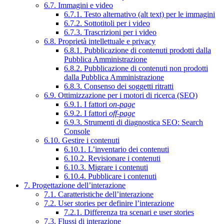
6.7. Immagini e video
6.7.1. Testo alternativo (alt text) per le immagini
6.7.2. Sottotitoli per i video
6.7.3. Trascrizioni per i video
6.8. Proprietà intellettuale e privacy
6.8.1. Pubblicazione di contenuti prodotti dalla
Pubblica Amministrazione
6.8.2. Pubblicazione di contenuti non prodotti
dalla Pubblica Amministrazione
6.8.3. Consenso dei soggetti ritratti
6.9. Ottimizzazione per i motori di ricerca (SEO)
6.9.1. I fattori
on-page
6.9.2. I fattori
off-page
6.9.3. Strumenti di diagnostica SEO: Search
Console
6.10. Gestire i contenuti
6.10.1. L’inventario dei contenuti
6.10.2. Revisionare i contenuti
6.10.3. Migrare i contenuti
6.10.4. Pubblicare i contenuti
7. Progettazione dell’interazione
7.1. Caratteristiche dell’interazione
7.2. User stories per definire l’interazione
7.2.1. Differenza tra scenari e user stories
7.3. Flussi di interazione