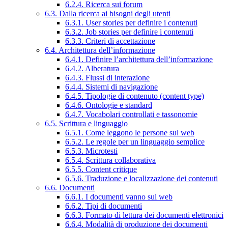
6.2.4. Ricerca sui forum
6.3. Dalla ricerca ai bisogni degli utenti
6.3.1. User stories per definire i contenuti
6.3.2. Job stories per definire i contenuti
6.3.3. Criteri di accettazione
6.4. Architettura dell’informazione
6.4.1. Definire l’architettura dell’informazione
6.4.2. Alberatura
6.4.3. Flussi di interazione
6.4.4. Sistemi di navigazione
6.4.5. Tipologie di contenuto (content type)
6.4.6. Ontologie e standard
6.4.7. Vocabolari controllati e tassonomie
6.5. Scrittura e linguaggio
6.5.1. Come leggono le persone sul web
6.5.2. Le regole per un linguaggio semplice
6.5.3. Microtesti
6.5.4. Scrittura collaborativa
6.5.5. Content critique
6.5.6. Traduzione e localizzazione dei contenuti
6.6. Documenti
6.6.1. I documenti vanno sul web
6.6.2. Tipi di documenti
6.6.3. Formato di lettura dei documenti elettronici
6.6.4. Modalità di produzione dei documenti