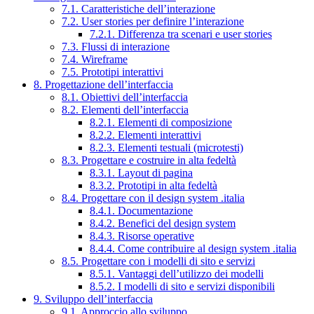
7.1. Caratteristiche dell’interazione
7.2. User stories per definire l’interazione
7.2.1. Differenza tra scenari e user stories
7.3. Flussi di interazione
7.4. Wireframe
7.5. Prototipi interattivi
8. Progettazione dell’interfaccia
8.1. Obiettivi dell’interfaccia
8.2. Elementi dell’interfaccia
8.2.1. Elementi di composizione
8.2.2. Elementi interattivi
8.2.3. Elementi testuali (microtesti)
8.3. Progettare e costruire in alta fedeltà
8.3.1. Layout di pagina
8.3.2. Prototipi in alta fedeltà
8.4. Progettare con il design system .italia
8.4.1. Documentazione
8.4.2. Benefici del design system
8.4.3. Risorse operative
8.4.4. Come contribuire al design system .italia
8.5. Progettare con i modelli di sito e servizi
8.5.1. Vantaggi dell’utilizzo dei modelli
8.5.2. I modelli di sito e servizi disponibili
9. Sviluppo dell’interfaccia
9.1. Approccio allo sviluppo