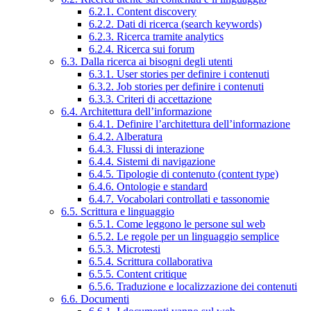
6.2.1. Content discovery
6.2.2. Dati di ricerca (search keywords)
6.2.3. Ricerca tramite analytics
6.2.4. Ricerca sui forum
6.3. Dalla ricerca ai bisogni degli utenti
6.3.1. User stories per definire i contenuti
6.3.2. Job stories per definire i contenuti
6.3.3. Criteri di accettazione
6.4. Architettura dell’informazione
6.4.1. Definire l’architettura dell’informazione
6.4.2. Alberatura
6.4.3. Flussi di interazione
6.4.4. Sistemi di navigazione
6.4.5. Tipologie di contenuto (content type)
6.4.6. Ontologie e standard
6.4.7. Vocabolari controllati e tassonomie
6.5. Scrittura e linguaggio
6.5.1. Come leggono le persone sul web
6.5.2. Le regole per un linguaggio semplice
6.5.3. Microtesti
6.5.4. Scrittura collaborativa
6.5.5. Content critique
6.5.6. Traduzione e localizzazione dei contenuti
6.6. Documenti