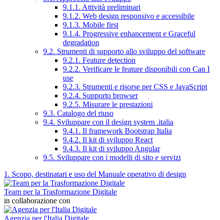
9.1.1. Attività preliminari
9.1.2. Web design responsivo e accessibile
9.1.3. Mobile first
9.1.4. Progressive enhancement e Graceful
degradation
9.2. Strumenti di supporto allo sviluppo del software
9.2.1. Feature detection
9.2.2. Verificare le feature disponibili con Can I
use
9.2.3. Strumenti e risorse per CSS e JavaScript
9.2.4. Supporto browser
9.2.5. Misurare le prestazioni
9.3. Catalogo del riuso
9.4. Sviluppare con il design system .italia
9.4.1. Il framework Bootstrap Italia
9.4.2. Il kit di sviluppo React
9.4.3. Il kit di sviluppo Angular
9.5. Sviluppare con i modelli di sito e servizi
1. Scopo, destinatari e uso del Manuale operativo di design
Team per la Trasformazione Digitale
in collaborazione con
Agenzia per l'Italia Digitale