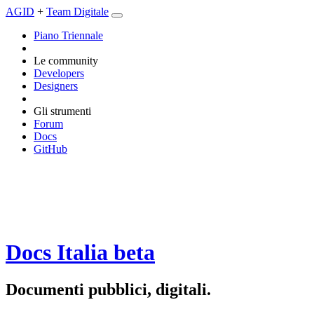
AGID
+
Team Digitale
Piano Triennale
Le community
Developers
Designers
Gli strumenti
Forum
Docs
GitHub
Docs Italia
beta
Documenti pubblici, digitali.