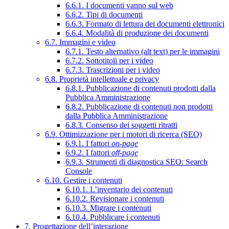
6.6.1. I documenti vanno sul web
6.6.2. Tipi di documenti
6.6.3. Formato di lettura dei documenti elettronici
6.6.4. Modalità di produzione dei documenti
6.7. Immagini e video
6.7.1. Testo alternativo (alt text) per le immagini
6.7.2. Sottotitoli per i video
6.7.3. Trascrizioni per i video
6.8. Proprietà intellettuale e privacy
6.8.1. Pubblicazione di contenuti prodotti dalla
Pubblica Amministrazione
6.8.2. Pubblicazione di contenuti non prodotti
dalla Pubblica Amministrazione
6.8.3. Consenso dei soggetti ritratti
6.9. Ottimizzazione per i motori di ricerca (SEO)
6.9.1. I fattori
on-page
6.9.2. I fattori
off-page
6.9.3. Strumenti di diagnostica SEO: Search
Console
6.10. Gestire i contenuti
6.10.1. L’inventario dei contenuti
6.10.2. Revisionare i contenuti
6.10.3. Migrare i contenuti
6.10.4. Pubblicare i contenuti
7. Progettazione dell’interazione