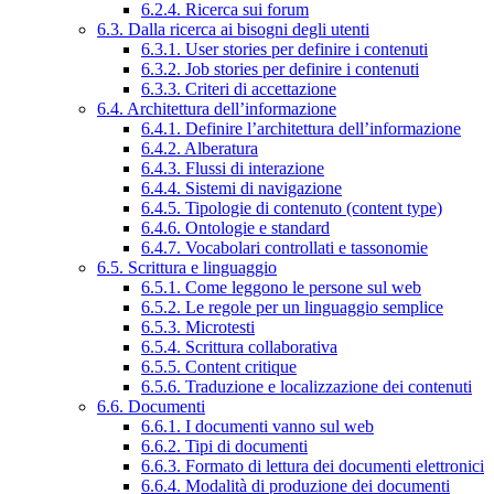
6.2.4. Ricerca sui forum
6.3. Dalla ricerca ai bisogni degli utenti
6.3.1. User stories per definire i contenuti
6.3.2. Job stories per definire i contenuti
6.3.3. Criteri di accettazione
6.4. Architettura dell’informazione
6.4.1. Definire l’architettura dell’informazione
6.4.2. Alberatura
6.4.3. Flussi di interazione
6.4.4. Sistemi di navigazione
6.4.5. Tipologie di contenuto (content type)
6.4.6. Ontologie e standard
6.4.7. Vocabolari controllati e tassonomie
6.5. Scrittura e linguaggio
6.5.1. Come leggono le persone sul web
6.5.2. Le regole per un linguaggio semplice
6.5.3. Microtesti
6.5.4. Scrittura collaborativa
6.5.5. Content critique
6.5.6. Traduzione e localizzazione dei contenuti
6.6. Documenti
6.6.1. I documenti vanno sul web
6.6.2. Tipi di documenti
6.6.3. Formato di lettura dei documenti elettronici
6.6.4. Modalità di produzione dei documenti