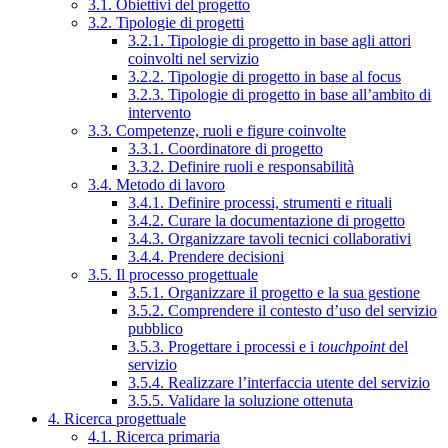
3.1. Obiettivi del progetto
3.2. Tipologie di progetti
3.2.1. Tipologie di progetto in base agli attori
coinvolti nel servizio
3.2.2. Tipologie di progetto in base al focus
3.2.3. Tipologie di progetto in base all’ambito di
intervento
3.3. Competenze, ruoli e figure coinvolte
3.3.1. Coordinatore di progetto
3.3.2. Definire ruoli e responsabilità
3.4. Metodo di lavoro
3.4.1. Definire processi, strumenti e rituali
3.4.2. Curare la documentazione di progetto
3.4.3. Organizzare tavoli tecnici collaborativi
3.4.4. Prendere decisioni
3.5. Il processo progettuale
3.5.1. Organizzare il progetto e la sua gestione
3.5.2. Comprendere il contesto d’uso del servizio
pubblico
3.5.3. Progettare i processi e i
touchpoint
del
servizio
3.5.4. Realizzare l’interfaccia utente del servizio
3.5.5. Validare la soluzione ottenuta
4. Ricerca progettuale
4.1. Ricerca primaria