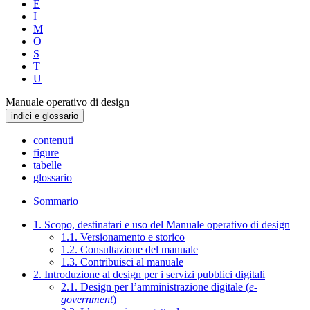
E
I
M
O
S
T
U
Manuale operativo di design
indici e glossario
contenuti
figure
tabelle
glossario
Sommario
1. Scopo, destinatari e uso del Manuale operativo di design
1.1. Versionamento e storico
1.2. Consultazione del manuale
1.3. Contribuisci al manuale
2. Introduzione al design per i servizi pubblici digitali
2.1. Design per l’amministrazione digitale (
e-
government
)