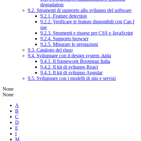
degradation
9.2. Strumenti di supporto allo sviluppo del software
9.2.1. Feature detection
9.2.2. Verificare le feature disponibili con Can I
use
9.2.3. Strumenti e risorse per CSS e JavaScript
9.2.4. Supporto browser
9.2.5. Misurare le prestazioni
9.3. Catalogo del riuso
9.4. Sviluppare con il design system .italia
9.4.1. Il framework Bootstrap Italia
9.4.2. Il kit di sviluppo React
9.4.3. Il kit di sviluppo Angular
9.5. Sviluppare con i modelli di sito e servizi
None
None
A
B
C
D
E
I
M