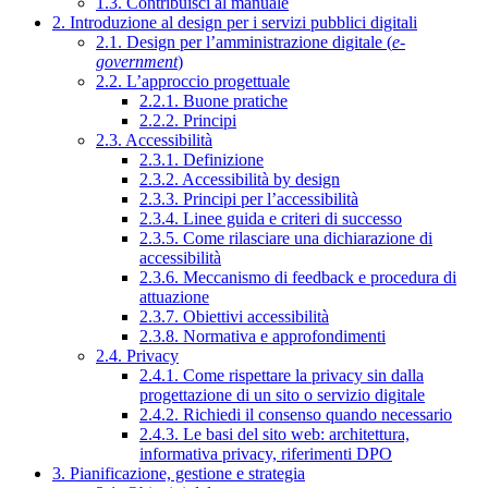
1.3. Contribuisci al manuale
2. Introduzione al design per i servizi pubblici digitali
2.1. Design per l’amministrazione digitale (
e-
government
)
2.2. L’approccio progettuale
2.2.1. Buone pratiche
2.2.2. Principi
2.3. Accessibilità
2.3.1. Definizione
2.3.2. Accessibilità by design
2.3.3. Principi per l’accessibilità
2.3.4. Linee guida e criteri di successo
2.3.5. Come rilasciare una dichiarazione di
accessibilità
2.3.6. Meccanismo di feedback e procedura di
attuazione
2.3.7. Obiettivi accessibilità
2.3.8. Normativa e approfondimenti
2.4. Privacy
2.4.1. Come rispettare la privacy sin dalla
progettazione di un sito o servizio digitale
2.4.2. Richiedi il consenso quando necessario
2.4.3. Le basi del sito web: architettura,
informativa privacy, riferimenti DPO
3. Pianificazione, gestione e strategia