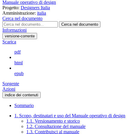
Manuale operativo di design
Progetto:
Designers Italia
Amministrazione:
italia
Cerca nel documento
Cerca nel documento
Informazioni
versione-corrente
Scarica
pdf
html
epub
Sorgente
Azioni
indice dei contenuti
Sommario
1. Scopo, destinatari e uso del Manuale operativo di design
1.1. Versionamento e storico
1.2. Consultazione del manuale
1.3. Contribuisci al manuale