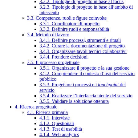
3.2.2. Tipologie di progetto in base al focus
3.2.3. Tipologie di progetto in base all’ambito di
intervento
3.3. Competenze, ruoli e figure coinvolte
3.3.1. Coordinatore di progetto
3.3.2. Definire ruoli e responsabilità
3.4. Metodo di lavoro
3.4.1. Definire processi, strumenti e rituali
3.4.2. Curare la documentazione di progetto
3.4.3. Organizzare tavoli tecnici collaborativi
3.4.4. Prendere decisioni
3.5. Il processo progettuale
3.5.1. Organizzare il progetto e la sua gestione
3.5.2. Comprendere il contesto d’uso del servizio
pubblico
3.5.3. Progettare i processi e i
touchpoint
del
servizio
3.5.4. Realizzare l’interfaccia utente del servizio
3.5.5. Validare la soluzione ottenuta
4. Ricerca progettuale
4.1. Ricerca primaria
4.1.1. Interviste
4.1.2. Questionari
4.1.3. Test di usabilità
4.1.4. Web analytics