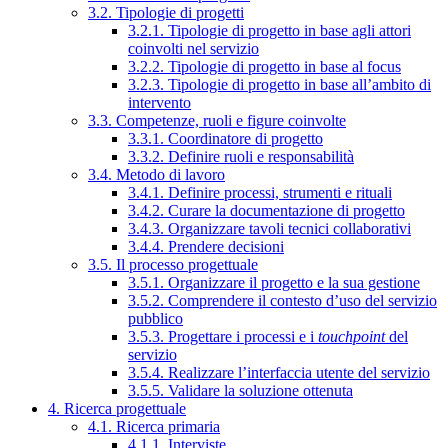
3.2. Tipologie di progetti
3.2.1. Tipologie di progetto in base agli attori
coinvolti nel servizio
3.2.2. Tipologie di progetto in base al focus
3.2.3. Tipologie di progetto in base all’ambito di
intervento
3.3. Competenze, ruoli e figure coinvolte
3.3.1. Coordinatore di progetto
3.3.2. Definire ruoli e responsabilità
3.4. Metodo di lavoro
3.4.1. Definire processi, strumenti e rituali
3.4.2. Curare la documentazione di progetto
3.4.3. Organizzare tavoli tecnici collaborativi
3.4.4. Prendere decisioni
3.5. Il processo progettuale
3.5.1. Organizzare il progetto e la sua gestione
3.5.2. Comprendere il contesto d’uso del servizio
pubblico
3.5.3. Progettare i processi e i
touchpoint
del
servizio
3.5.4. Realizzare l’interfaccia utente del servizio
3.5.5. Validare la soluzione ottenuta
4. Ricerca progettuale
4.1. Ricerca primaria
4.1.1. Interviste