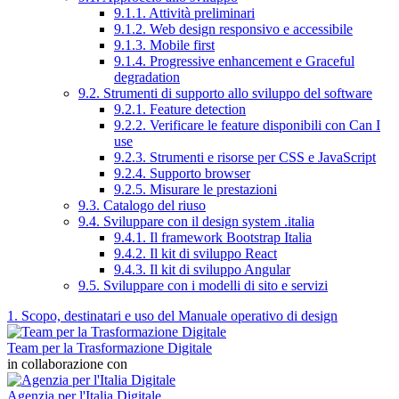
9.1.1. Attività preliminari
9.1.2. Web design responsivo e accessibile
9.1.3. Mobile first
9.1.4. Progressive enhancement e Graceful
degradation
9.2. Strumenti di supporto allo sviluppo del software
9.2.1. Feature detection
9.2.2. Verificare le feature disponibili con Can I
use
9.2.3. Strumenti e risorse per CSS e JavaScript
9.2.4. Supporto browser
9.2.5. Misurare le prestazioni
9.3. Catalogo del riuso
9.4. Sviluppare con il design system .italia
9.4.1. Il framework Bootstrap Italia
9.4.2. Il kit di sviluppo React
9.4.3. Il kit di sviluppo Angular
9.5. Sviluppare con i modelli di sito e servizi
1. Scopo, destinatari e uso del Manuale operativo di design
Team per la Trasformazione Digitale
in collaborazione con
Agenzia per l'Italia Digitale