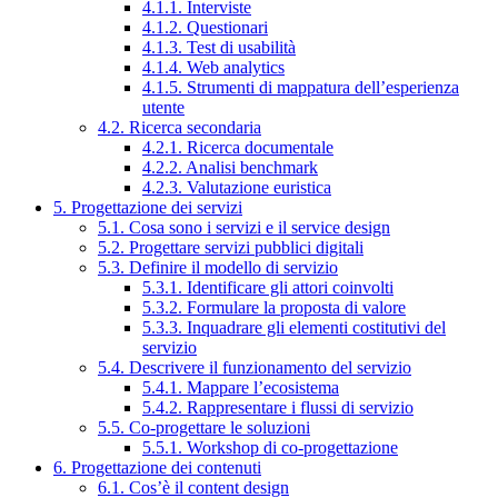
4.1.1. Interviste
4.1.2. Questionari
4.1.3. Test di usabilità
4.1.4. Web analytics
4.1.5. Strumenti di mappatura dell’esperienza
utente
4.2. Ricerca secondaria
4.2.1. Ricerca documentale
4.2.2. Analisi benchmark
4.2.3. Valutazione euristica
5. Progettazione dei servizi
5.1. Cosa sono i servizi e il service design
5.2. Progettare servizi pubblici digitali
5.3. Definire il modello di servizio
5.3.1. Identificare gli attori coinvolti
5.3.2. Formulare la proposta di valore
5.3.3. Inquadrare gli elementi costitutivi del
servizio
5.4. Descrivere il funzionamento del servizio
5.4.1. Mappare l’ecosistema
5.4.2. Rappresentare i flussi di servizio
5.5. Co-progettare le soluzioni
5.5.1. Workshop di co-progettazione
6. Progettazione dei contenuti
6.1. Cos’è il content design