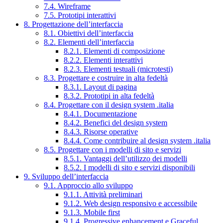
7.4. Wireframe
7.5. Prototipi interattivi
8. Progettazione dell’interfaccia
8.1. Obiettivi dell’interfaccia
8.2. Elementi dell’interfaccia
8.2.1. Elementi di composizione
8.2.2. Elementi interattivi
8.2.3. Elementi testuali (microtesti)
8.3. Progettare e costruire in alta fedeltà
8.3.1. Layout di pagina
8.3.2. Prototipi in alta fedeltà
8.4. Progettare con il design system .italia
8.4.1. Documentazione
8.4.2. Benefici del design system
8.4.3. Risorse operative
8.4.4. Come contribuire al design system .italia
8.5. Progettare con i modelli di sito e servizi
8.5.1. Vantaggi dell’utilizzo dei modelli
8.5.2. I modelli di sito e servizi disponibili
9. Sviluppo dell’interfaccia
9.1. Approccio allo sviluppo
9.1.1. Attività preliminari
9.1.2. Web design responsivo e accessibile
9.1.3. Mobile first
9.1.4. Progressive enhancement e Graceful