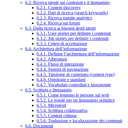
6.2. Ricerca utente sui contenuti e il linguaggio
6.2.1. Content discovery
6.2.2. Dati di ricerca (search keywords)
6.2.3. Ricerca tramite analytics
6.2.4. Ricerca sui forum
6.3. Dalla ricerca ai bisogni degli utenti
6.3.1. User stories per definire i contenuti
6.3.2. Job stories per definire i contenuti
6.3.3. Criteri di accettazione
6.4. Architettura dell’informazione
6.4.1. Definire l’architettura dell’informazione
6.4.2. Alberatura
6.4.3. Flussi di interazione
6.4.4. Sistemi di navigazione
6.4.5. Tipologie di contenuto (content type)
6.4.6. Ontologie e standard
6.4.7. Vocabolari controllati e tassonomie
6.5. Scrittura e linguaggio
6.5.1. Come leggono le persone sul web
6.5.2. Le regole per un linguaggio semplice
6.5.3. Microtesti
6.5.4. Scrittura collaborativa
6.5.5. Content critique
6.5.6. Traduzione e localizzazione dei contenuti
6.6. Documenti