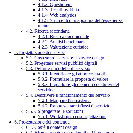
4.1.2. Questionari
4.1.3. Test di usabilità
4.1.4. Web analytics
4.1.5. Strumenti di mappatura dell’esperienza
utente
4.2. Ricerca secondaria
4.2.1. Ricerca documentale
4.2.2. Analisi benchmark
4.2.3. Valutazione euristica
5. Progettazione dei servizi
5.1. Cosa sono i servizi e il service design
5.2. Progettare servizi pubblici digitali
5.3. Definire il modello di servizio
5.3.1. Identificare gli attori coinvolti
5.3.2. Formulare la proposta di valore
5.3.3. Inquadrare gli elementi costitutivi del
servizio
5.4. Descrivere il funzionamento del servizio
5.4.1. Mappare l’ecosistema
5.4.2. Rappresentare i flussi di servizio
5.5. Co-progettare le soluzioni
5.5.1. Workshop di co-progettazione
6. Progettazione dei contenuti
6.1. Cos’è il content design
6.2. Ricerca utente sui contenuti e il linguaggio