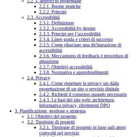
2.2. L’approccio progettuale
2.2.1. Buone pratiche
2.2.2. Principi
2.3. Accessibilità
2.3.1. Definizione
2.3.2. Accessibilità by design
2.3.3. Principi per l’accessibilità
2.3.4. Linee guida e criteri di successo
2.3.5. Come rilasciare una dichiarazione di
accessibilità
2.3.6. Meccanismo di feedback e procedura di
attuazione
2.3.7. Obiettivi accessibilità
2.3.8. Normativa e approfondimenti
2.4. Privacy
2.4.1. Come rispettare la privacy sin dalla
progettazione di un sito o servizio digitale
2.4.2. Richiedi il consenso quando necessario
2.4.3. Le basi del sito web: architettura,
informativa privacy, riferimenti DPO
3. Pianificazione, gestione e strategia
3.1. Obiettivi del progetto
3.2. Tipologie di progetti
3.2.1. Tipologie di progetto in base agli attori
coinvolti nel servizio