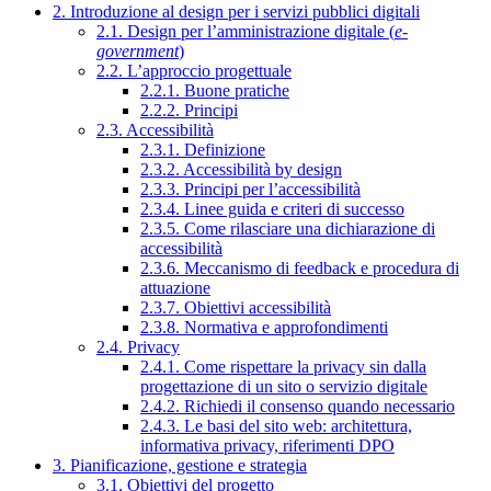
2. Introduzione al design per i servizi pubblici digitali
2.1. Design per l’amministrazione digitale (
e-
government
)
2.2. L’approccio progettuale
2.2.1. Buone pratiche
2.2.2. Principi
2.3. Accessibilità
2.3.1. Definizione
2.3.2. Accessibilità by design
2.3.3. Principi per l’accessibilità
2.3.4. Linee guida e criteri di successo
2.3.5. Come rilasciare una dichiarazione di
accessibilità
2.3.6. Meccanismo di feedback e procedura di
attuazione
2.3.7. Obiettivi accessibilità
2.3.8. Normativa e approfondimenti
2.4. Privacy
2.4.1. Come rispettare la privacy sin dalla
progettazione di un sito o servizio digitale
2.4.2. Richiedi il consenso quando necessario
2.4.3. Le basi del sito web: architettura,
informativa privacy, riferimenti DPO
3. Pianificazione, gestione e strategia
3.1. Obiettivi del progetto