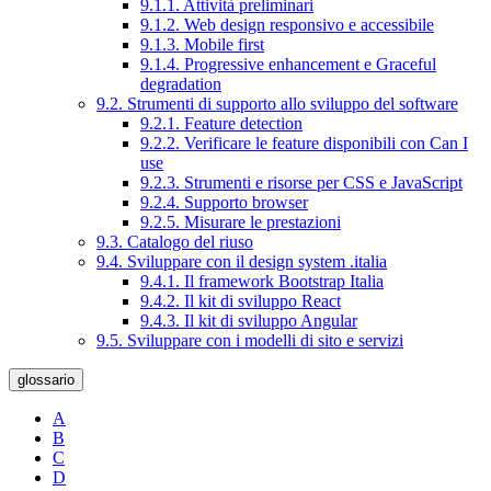
9.1.1. Attività preliminari
9.1.2. Web design responsivo e accessibile
9.1.3. Mobile first
9.1.4. Progressive enhancement e Graceful
degradation
9.2. Strumenti di supporto allo sviluppo del software
9.2.1. Feature detection
9.2.2. Verificare le feature disponibili con Can I
use
9.2.3. Strumenti e risorse per CSS e JavaScript
9.2.4. Supporto browser
9.2.5. Misurare le prestazioni
9.3. Catalogo del riuso
9.4. Sviluppare con il design system .italia
9.4.1. Il framework Bootstrap Italia
9.4.2. Il kit di sviluppo React
9.4.3. Il kit di sviluppo Angular
9.5. Sviluppare con i modelli di sito e servizi
glossario
A
B
C
D