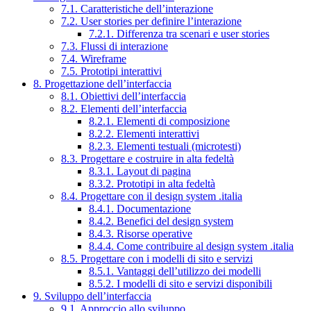
7.1. Caratteristiche dell’interazione
7.2. User stories per definire l’interazione
7.2.1. Differenza tra scenari e user stories
7.3. Flussi di interazione
7.4. Wireframe
7.5. Prototipi interattivi
8. Progettazione dell’interfaccia
8.1. Obiettivi dell’interfaccia
8.2. Elementi dell’interfaccia
8.2.1. Elementi di composizione
8.2.2. Elementi interattivi
8.2.3. Elementi testuali (microtesti)
8.3. Progettare e costruire in alta fedeltà
8.3.1. Layout di pagina
8.3.2. Prototipi in alta fedeltà
8.4. Progettare con il design system .italia
8.4.1. Documentazione
8.4.2. Benefici del design system
8.4.3. Risorse operative
8.4.4. Come contribuire al design system .italia
8.5. Progettare con i modelli di sito e servizi
8.5.1. Vantaggi dell’utilizzo dei modelli
8.5.2. I modelli di sito e servizi disponibili
9. Sviluppo dell’interfaccia
9.1. Approccio allo sviluppo