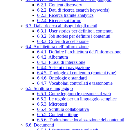
6.2.1. Content discovery
6.2.2. Dati di ricerca (search keywords)
6.2.3. Ricerca tramite analytics
6.2.4. Ricerca sui forum
6.3. Dalla ricerca ai bisogni degli utenti
6.3.1. User stories per definire i contenuti
6.3.2. Job stories per definire i contenuti
6.3.3. Criteri di accettazione
6.4. Architettura dell’informazione
6.4.1. Definire l’architettura dell’informazione
6.4.2. Alberatura
6.4.3. Flussi di interazione
6.4.4. Sistemi di navigazione
6.4.5. Tipologie di contenuto (content type)
6.4.6. Ontologie e standard
6.4.7. Vocabolari controllati e tassonomie
6.5. Scrittura e linguaggio
6.5.1. Come leggono le persone sul web
6.5.2. Le regole per un linguaggio semplice
6.5.3. Microtesti
6.5.4. Scrittura collaborativa
6.5.5. Content critique
6.5.6. Traduzione e localizzazione dei contenuti
6.6. Documenti