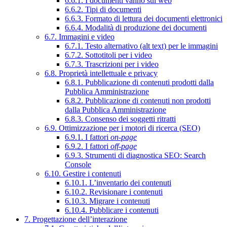
6.6.1. I documenti vanno sul web
6.6.2. Tipi di documenti
6.6.3. Formato di lettura dei documenti elettronici
6.6.4. Modalità di produzione dei documenti
6.7. Immagini e video
6.7.1. Testo alternativo (alt text) per le immagini
6.7.2. Sottotitoli per i video
6.7.3. Trascrizioni per i video
6.8. Proprietà intellettuale e privacy
6.8.1. Pubblicazione di contenuti prodotti dalla
Pubblica Amministrazione
6.8.2. Pubblicazione di contenuti non prodotti
dalla Pubblica Amministrazione
6.8.3. Consenso dei soggetti ritratti
6.9. Ottimizzazione per i motori di ricerca (SEO)
6.9.1. I fattori
on-page
6.9.2. I fattori
off-page
6.9.3. Strumenti di diagnostica SEO: Search
Console
6.10. Gestire i contenuti
6.10.1. L’inventario dei contenuti
6.10.2. Revisionare i contenuti
6.10.3. Migrare i contenuti
6.10.4. Pubblicare i contenuti
7. Progettazione dell’interazione