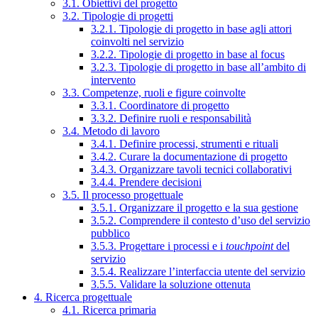
3.1. Obiettivi del progetto
3.2. Tipologie di progetti
3.2.1. Tipologie di progetto in base agli attori
coinvolti nel servizio
3.2.2. Tipologie di progetto in base al focus
3.2.3. Tipologie di progetto in base all’ambito di
intervento
3.3. Competenze, ruoli e figure coinvolte
3.3.1. Coordinatore di progetto
3.3.2. Definire ruoli e responsabilità
3.4. Metodo di lavoro
3.4.1. Definire processi, strumenti e rituali
3.4.2. Curare la documentazione di progetto
3.4.3. Organizzare tavoli tecnici collaborativi
3.4.4. Prendere decisioni
3.5. Il processo progettuale
3.5.1. Organizzare il progetto e la sua gestione
3.5.2. Comprendere il contesto d’uso del servizio
pubblico
3.5.3. Progettare i processi e i
touchpoint
del
servizio
3.5.4. Realizzare l’interfaccia utente del servizio
3.5.5. Validare la soluzione ottenuta
4. Ricerca progettuale
4.1. Ricerca primaria