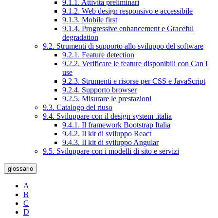
9.1.1. Attività preliminari
9.1.2. Web design responsivo e accessibile
9.1.3. Mobile first
9.1.4. Progressive enhancement e Graceful
degradation
9.2. Strumenti di supporto allo sviluppo del software
9.2.1. Feature detection
9.2.2. Verificare le feature disponibili con Can I
use
9.2.3. Strumenti e risorse per CSS e JavaScript
9.2.4. Supporto browser
9.2.5. Misurare le prestazioni
9.3. Catalogo del riuso
9.4. Sviluppare con il design system .italia
9.4.1. Il framework Bootstrap Italia
9.4.2. Il kit di sviluppo React
9.4.3. Il kit di sviluppo Angular
9.5. Sviluppare con i modelli di sito e servizi
glossario
A
B
C
D