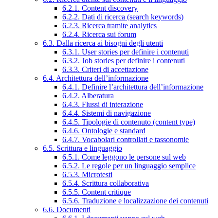
6.2.1. Content discovery
6.2.2. Dati di ricerca (search keywords)
6.2.3. Ricerca tramite analytics
6.2.4. Ricerca sui forum
6.3. Dalla ricerca ai bisogni degli utenti
6.3.1. User stories per definire i contenuti
6.3.2. Job stories per definire i contenuti
6.3.3. Criteri di accettazione
6.4. Architettura dell’informazione
6.4.1. Definire l’architettura dell’informazione
6.4.2. Alberatura
6.4.3. Flussi di interazione
6.4.4. Sistemi di navigazione
6.4.5. Tipologie di contenuto (content type)
6.4.6. Ontologie e standard
6.4.7. Vocabolari controllati e tassonomie
6.5. Scrittura e linguaggio
6.5.1. Come leggono le persone sul web
6.5.2. Le regole per un linguaggio semplice
6.5.3. Microtesti
6.5.4. Scrittura collaborativa
6.5.5. Content critique
6.5.6. Traduzione e localizzazione dei contenuti
6.6. Documenti