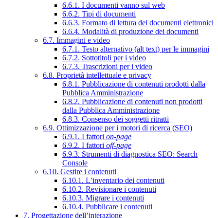
6.6.1. I documenti vanno sul web
6.6.2. Tipi di documenti
6.6.3. Formato di lettura dei documenti elettronici
6.6.4. Modalità di produzione dei documenti
6.7. Immagini e video
6.7.1. Testo alternativo (alt text) per le immagini
6.7.2. Sottotitoli per i video
6.7.3. Trascrizioni per i video
6.8. Proprietà intellettuale e privacy
6.8.1. Pubblicazione di contenuti prodotti dalla
Pubblica Amministrazione
6.8.2. Pubblicazione di contenuti non prodotti
dalla Pubblica Amministrazione
6.8.3. Consenso dei soggetti ritratti
6.9. Ottimizzazione per i motori di ricerca (SEO)
6.9.1. I fattori
on-page
6.9.2. I fattori
off-page
6.9.3. Strumenti di diagnostica SEO: Search
Console
6.10. Gestire i contenuti
6.10.1. L’inventario dei contenuti
6.10.2. Revisionare i contenuti
6.10.3. Migrare i contenuti
6.10.4. Pubblicare i contenuti
7. Progettazione dell’interazione