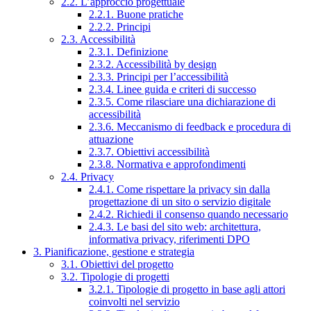
2.2. L’approccio progettuale
2.2.1. Buone pratiche
2.2.2. Principi
2.3. Accessibilità
2.3.1. Definizione
2.3.2. Accessibilità by design
2.3.3. Principi per l’accessibilità
2.3.4. Linee guida e criteri di successo
2.3.5. Come rilasciare una dichiarazione di
accessibilità
2.3.6. Meccanismo di feedback e procedura di
attuazione
2.3.7. Obiettivi accessibilità
2.3.8. Normativa e approfondimenti
2.4. Privacy
2.4.1. Come rispettare la privacy sin dalla
progettazione di un sito o servizio digitale
2.4.2. Richiedi il consenso quando necessario
2.4.3. Le basi del sito web: architettura,
informativa privacy, riferimenti DPO
3. Pianificazione, gestione e strategia
3.1. Obiettivi del progetto
3.2. Tipologie di progetti
3.2.1. Tipologie di progetto in base agli attori
coinvolti nel servizio