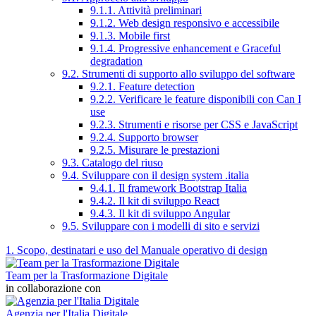
9.1.1. Attività preliminari
9.1.2. Web design responsivo e accessibile
9.1.3. Mobile first
9.1.4. Progressive enhancement e Graceful
degradation
9.2. Strumenti di supporto allo sviluppo del software
9.2.1. Feature detection
9.2.2. Verificare le feature disponibili con Can I
use
9.2.3. Strumenti e risorse per CSS e JavaScript
9.2.4. Supporto browser
9.2.5. Misurare le prestazioni
9.3. Catalogo del riuso
9.4. Sviluppare con il design system .italia
9.4.1. Il framework Bootstrap Italia
9.4.2. Il kit di sviluppo React
9.4.3. Il kit di sviluppo Angular
9.5. Sviluppare con i modelli di sito e servizi
1. Scopo, destinatari e uso del Manuale operativo di design
Team per la Trasformazione Digitale
in collaborazione con
Agenzia per l'Italia Digitale