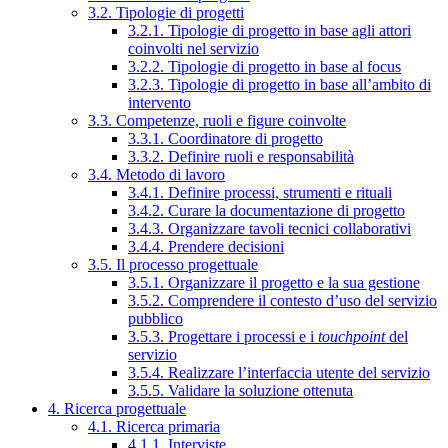
3.2. Tipologie di progetti
3.2.1. Tipologie di progetto in base agli attori
coinvolti nel servizio
3.2.2. Tipologie di progetto in base al focus
3.2.3. Tipologie di progetto in base all’ambito di
intervento
3.3. Competenze, ruoli e figure coinvolte
3.3.1. Coordinatore di progetto
3.3.2. Definire ruoli e responsabilità
3.4. Metodo di lavoro
3.4.1. Definire processi, strumenti e rituali
3.4.2. Curare la documentazione di progetto
3.4.3. Organizzare tavoli tecnici collaborativi
3.4.4. Prendere decisioni
3.5. Il processo progettuale
3.5.1. Organizzare il progetto e la sua gestione
3.5.2. Comprendere il contesto d’uso del servizio
pubblico
3.5.3. Progettare i processi e i
touchpoint
del
servizio
3.5.4. Realizzare l’interfaccia utente del servizio
3.5.5. Validare la soluzione ottenuta
4. Ricerca progettuale
4.1. Ricerca primaria
4.1.1. Interviste