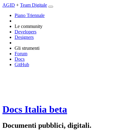
AGID
+
Team Digitale
Piano Triennale
Le community
Developers
Designers
Gli strumenti
Forum
Docs
GitHub
Docs Italia
beta
Documenti pubblici, digitali.