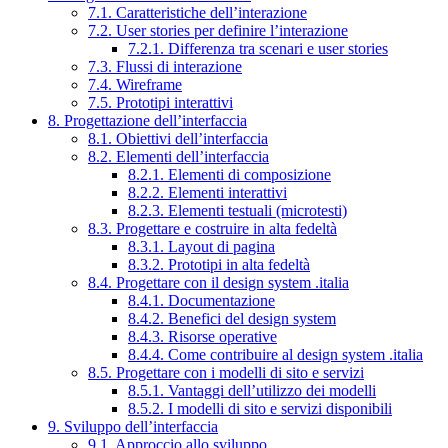
7.1. Caratteristiche dell’interazione
7.2. User stories per definire l’interazione
7.2.1. Differenza tra scenari e user stories
7.3. Flussi di interazione
7.4. Wireframe
7.5. Prototipi interattivi
8. Progettazione dell’interfaccia
8.1. Obiettivi dell’interfaccia
8.2. Elementi dell’interfaccia
8.2.1. Elementi di composizione
8.2.2. Elementi interattivi
8.2.3. Elementi testuali (microtesti)
8.3. Progettare e costruire in alta fedeltà
8.3.1. Layout di pagina
8.3.2. Prototipi in alta fedeltà
8.4. Progettare con il design system .italia
8.4.1. Documentazione
8.4.2. Benefici del design system
8.4.3. Risorse operative
8.4.4. Come contribuire al design system .italia
8.5. Progettare con i modelli di sito e servizi
8.5.1. Vantaggi dell’utilizzo dei modelli
8.5.2. I modelli di sito e servizi disponibili
9. Sviluppo dell’interfaccia
9.1. Approccio allo sviluppo