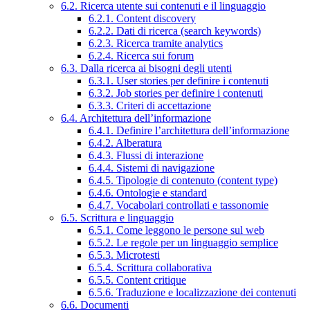
6.2. Ricerca utente sui contenuti e il linguaggio
6.2.1. Content discovery
6.2.2. Dati di ricerca (search keywords)
6.2.3. Ricerca tramite analytics
6.2.4. Ricerca sui forum
6.3. Dalla ricerca ai bisogni degli utenti
6.3.1. User stories per definire i contenuti
6.3.2. Job stories per definire i contenuti
6.3.3. Criteri di accettazione
6.4. Architettura dell’informazione
6.4.1. Definire l’architettura dell’informazione
6.4.2. Alberatura
6.4.3. Flussi di interazione
6.4.4. Sistemi di navigazione
6.4.5. Tipologie di contenuto (content type)
6.4.6. Ontologie e standard
6.4.7. Vocabolari controllati e tassonomie
6.5. Scrittura e linguaggio
6.5.1. Come leggono le persone sul web
6.5.2. Le regole per un linguaggio semplice
6.5.3. Microtesti
6.5.4. Scrittura collaborativa
6.5.5. Content critique
6.5.6. Traduzione e localizzazione dei contenuti
6.6. Documenti