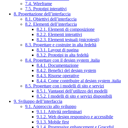
7.4. Wireframe
7.5. Prototipi interattivi
8. Progettazione dell’interfaccia
8.1. Obiettivi dell’interfaccia
8.2. Elementi dell’interfaccia
8.2.1. Elementi di composizione
8.2.2. Elementi interattivi
8.2.3. Elementi testuali (microtesti)
8.3. Progettare e costruire in alta fedeltà
8.3.1. Layout di pagina
8.3.2. Prototipi in alta fedeltà
8.4. Progettare con il design system .italia
8.4.1. Documentazione
8.4.2. Benefici del design system
8.4.3. Risorse operative
8.4.4. Come contribuire al design system .italia
8.5. Progettare con i modelli di sito e servizi
8.5.1. Vantaggi dell’utilizzo dei modelli
8.5.2. I modelli di sito e servizi disponibili
9. Sviluppo dell’interfaccia
9.1. Approccio allo sviluppo
9.1.1. Attività preliminari
9.1.2. Web design responsivo e accessibile
9.1.3. Mobile first
9.1.4. Progressive enhancement e Graceful