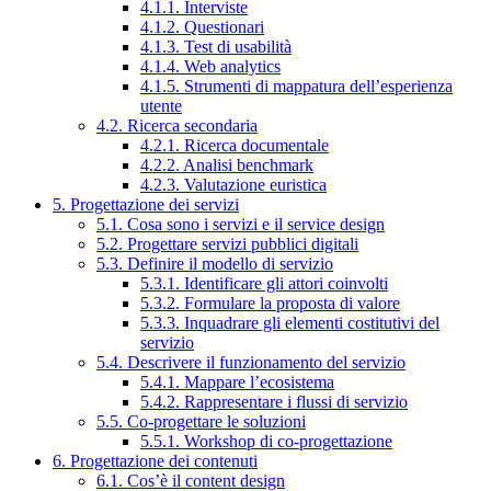
4.1.1. Interviste
4.1.2. Questionari
4.1.3. Test di usabilità
4.1.4. Web analytics
4.1.5. Strumenti di mappatura dell’esperienza
utente
4.2. Ricerca secondaria
4.2.1. Ricerca documentale
4.2.2. Analisi benchmark
4.2.3. Valutazione euristica
5. Progettazione dei servizi
5.1. Cosa sono i servizi e il service design
5.2. Progettare servizi pubblici digitali
5.3. Definire il modello di servizio
5.3.1. Identificare gli attori coinvolti
5.3.2. Formulare la proposta di valore
5.3.3. Inquadrare gli elementi costitutivi del
servizio
5.4. Descrivere il funzionamento del servizio
5.4.1. Mappare l’ecosistema
5.4.2. Rappresentare i flussi di servizio
5.5. Co-progettare le soluzioni
5.5.1. Workshop di co-progettazione
6. Progettazione dei contenuti
6.1. Cos’è il content design