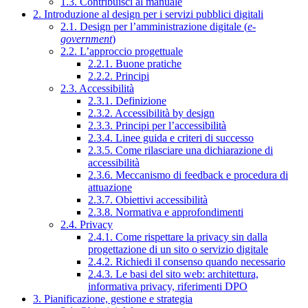
1.3. Contribuisci al manuale
2. Introduzione al design per i servizi pubblici digitali
2.1. Design per l’amministrazione digitale (
e-
government
)
2.2. L’approccio progettuale
2.2.1. Buone pratiche
2.2.2. Principi
2.3. Accessibilità
2.3.1. Definizione
2.3.2. Accessibilità by design
2.3.3. Principi per l’accessibilità
2.3.4. Linee guida e criteri di successo
2.3.5. Come rilasciare una dichiarazione di
accessibilità
2.3.6. Meccanismo di feedback e procedura di
attuazione
2.3.7. Obiettivi accessibilità
2.3.8. Normativa e approfondimenti
2.4. Privacy
2.4.1. Come rispettare la privacy sin dalla
progettazione di un sito o servizio digitale
2.4.2. Richiedi il consenso quando necessario
2.4.3. Le basi del sito web: architettura,
informativa privacy, riferimenti DPO
3. Pianificazione, gestione e strategia