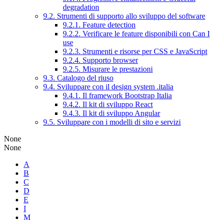
degradation
9.2. Strumenti di supporto allo sviluppo del software
9.2.1. Feature detection
9.2.2. Verificare le feature disponibili con Can I
use
9.2.3. Strumenti e risorse per CSS e JavaScript
9.2.4. Supporto browser
9.2.5. Misurare le prestazioni
9.3. Catalogo del riuso
9.4. Sviluppare con il design system .italia
9.4.1. Il framework Bootstrap Italia
9.4.2. Il kit di sviluppo React
9.4.3. Il kit di sviluppo Angular
9.5. Sviluppare con i modelli di sito e servizi
None
None
A
B
C
D
E
I
M