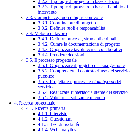
3.2.2. Tipologie di progetto in base al focus
3.2.3. Tipologie di progetto in base all’ambito di
intervento
3.3. Competenze, ruoli e figure coinvolte
3.3.1. Coordinatore di progetto
3.3.2. Definire ruoli e responsabilità
3.4. Metodo di lavoro
3.4.1. Definire processi, strumenti e rituali
3.4.2. Curare la documentazione di progetto
3.4.3. Organizzare tavoli tecnici collaborativi
3.4.4. Prendere decisioni
3.5. Il processo progettuale
3.5.1. Organizzare il progetto e la sua gestione
3.5.2. Comprendere il contesto d’uso del servizio
pubblico
3.5.3. Progettare i processi e i
touchpoint
del
servizio
3.5.4. Realizzare l’interfaccia utente del servizio
3.5.5. Validare la soluzione ottenuta
4. Ricerca progettuale
4.1. Ricerca primaria
4.1.1. Interviste
4.1.2. Questionari
4.1.3. Test di usabilità
4.1.4. Web analytics