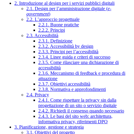
2. Introduzione al design per i servizi pubblici digitali
2.1. Design per l’amministrazione digitale (
e-
government
)
2.2. L’approccio progettuale
2.2.1. Buone pratiche
2.2.2. Principi
2.3. Accessibilità
2.3.1. Definizione
2.3.2. Accessibilità by design
2.3.3. Principi per l’accessibilità
2.3.4. Linee guida e criteri di successo
2.3.5. Come rilasciare una dichiarazione di
accessibilità
2.3.6. Meccanismo di feedback e procedura di
attuazione
2.3.7. Obiettivi accessibilità
2.3.8. Normativa e approfondimenti
2.4. Privacy
2.4.1. Come rispettare la privacy sin dalla
progettazione di un sito o servizio digitale
2.4.2. Richiedi il consenso quando necessario
2.4.3. Le basi del sito web: architettura,
informativa privacy, riferimenti DPO
3. Pianificazione, gestione e strategia
3.1. Obiettivi del progetto