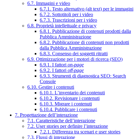
6.7. Immagini e video
6.7.1. Testo alternativo (alt text) per le immagini
6.7.2. Sottotitoli per i video
6.7.3. Trascrizioni per i video
6.8. Proprietà intellettuale e privacy
6.8.1. Pubblicazione di contenuti prodotti dalla
Pubblica Amministrazione
6.8.2. Pubblicazione di contenuti non prodotti
dalla Pubblica Amministrazione
6.8.3. Consenso dei soggetti ritratti
6.9. Ottimizzazione per i motori di ricerca (SEO)
6.9.1. I fattori
on-page
6.9.2. I fattori
off-page
6.9.3. Strumenti di diagnostica SEO: Search
Console
6.10. Gestire i contenuti
6.10.1. L’inventario dei contenuti
6.10.2. Revisionare i contenuti
6.10.3. Migrare i contenuti
6.10.4. Pubblicare i contenuti
7. Progettazione dell’interazione
7.1. Caratteristiche dell’interazione
7.2. User stories per definire l’interazione
7.2.1. Differenza tra scenari e user stories
7.3. Flussi di interazione