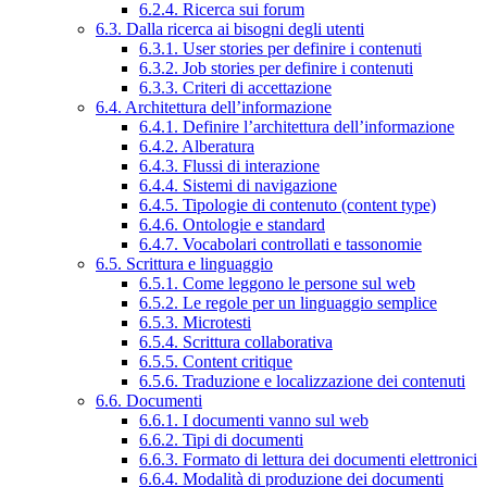
6.2.4. Ricerca sui forum
6.3. Dalla ricerca ai bisogni degli utenti
6.3.1. User stories per definire i contenuti
6.3.2. Job stories per definire i contenuti
6.3.3. Criteri di accettazione
6.4. Architettura dell’informazione
6.4.1. Definire l’architettura dell’informazione
6.4.2. Alberatura
6.4.3. Flussi di interazione
6.4.4. Sistemi di navigazione
6.4.5. Tipologie di contenuto (content type)
6.4.6. Ontologie e standard
6.4.7. Vocabolari controllati e tassonomie
6.5. Scrittura e linguaggio
6.5.1. Come leggono le persone sul web
6.5.2. Le regole per un linguaggio semplice
6.5.3. Microtesti
6.5.4. Scrittura collaborativa
6.5.5. Content critique
6.5.6. Traduzione e localizzazione dei contenuti
6.6. Documenti
6.6.1. I documenti vanno sul web
6.6.2. Tipi di documenti
6.6.3. Formato di lettura dei documenti elettronici
6.6.4. Modalità di produzione dei documenti