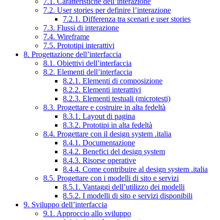
7.1. Caratteristiche dell’interazione
7.2. User stories per definire l’interazione
7.2.1. Differenza tra scenari e user stories
7.3. Flussi di interazione
7.4. Wireframe
7.5. Prototipi interattivi
8. Progettazione dell’interfaccia
8.1. Obiettivi dell’interfaccia
8.2. Elementi dell’interfaccia
8.2.1. Elementi di composizione
8.2.2. Elementi interattivi
8.2.3. Elementi testuali (microtesti)
8.3. Progettare e costruire in alta fedeltà
8.3.1. Layout di pagina
8.3.2. Prototipi in alta fedeltà
8.4. Progettare con il design system .italia
8.4.1. Documentazione
8.4.2. Benefici del design system
8.4.3. Risorse operative
8.4.4. Come contribuire al design system .italia
8.5. Progettare con i modelli di sito e servizi
8.5.1. Vantaggi dell’utilizzo dei modelli
8.5.2. I modelli di sito e servizi disponibili
9. Sviluppo dell’interfaccia
9.1. Approccio allo sviluppo