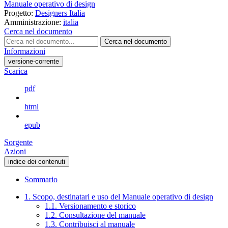
Manuale operativo di design
Progetto:
Designers Italia
Amministrazione:
italia
Cerca nel documento
Cerca nel documento
Informazioni
versione-corrente
Scarica
pdf
html
epub
Sorgente
Azioni
indice dei contenuti
Sommario
1. Scopo, destinatari e uso del Manuale operativo di design
1.1. Versionamento e storico
1.2. Consultazione del manuale
1.3. Contribuisci al manuale