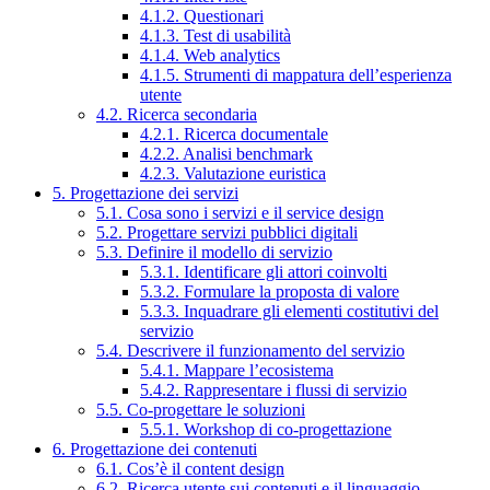
4.1.2. Questionari
4.1.3. Test di usabilità
4.1.4. Web analytics
4.1.5. Strumenti di mappatura dell’esperienza
utente
4.2. Ricerca secondaria
4.2.1. Ricerca documentale
4.2.2. Analisi benchmark
4.2.3. Valutazione euristica
5. Progettazione dei servizi
5.1. Cosa sono i servizi e il service design
5.2. Progettare servizi pubblici digitali
5.3. Definire il modello di servizio
5.3.1. Identificare gli attori coinvolti
5.3.2. Formulare la proposta di valore
5.3.3. Inquadrare gli elementi costitutivi del
servizio
5.4. Descrivere il funzionamento del servizio
5.4.1. Mappare l’ecosistema
5.4.2. Rappresentare i flussi di servizio
5.5. Co-progettare le soluzioni
5.5.1. Workshop di co-progettazione
6. Progettazione dei contenuti
6.1. Cos’è il content design
6.2. Ricerca utente sui contenuti e il linguaggio