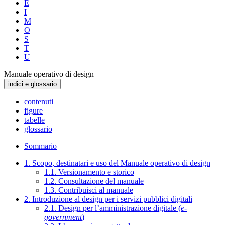
E
I
M
O
S
T
U
Manuale operativo di design
indici e glossario
contenuti
figure
tabelle
glossario
Sommario
1. Scopo, destinatari e uso del Manuale operativo di design
1.1. Versionamento e storico
1.2. Consultazione del manuale
1.3. Contribuisci al manuale
2. Introduzione al design per i servizi pubblici digitali
2.1. Design per l’amministrazione digitale (
e-
government
)