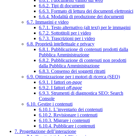
6.6.1. I documenti vanno sul web
6.6.2. Tipi di documenti
6.6.3. Formato di lettura dei documenti elettronici
6.6.4. Modalità di produzione dei documenti
6.7. Immagini e video
6.7.1. Testo alternativo (alt text) per le immagini
6.7.2. Sottotitoli per i video
6.7.3. Trascrizioni per i video
6.8. Proprietà intellettuale e privacy
6.8.1. Pubblicazione di contenuti prodotti dalla
Pubblica Amministrazione
6.8.2. Pubblicazione di contenuti non prodotti
dalla Pubblica Amministrazione
6.8.3. Consenso dei soggetti ritratti
6.9. Ottimizzazione per i motori di ricerca (SEO)
6.9.1. I fattori
on-page
6.9.2. I fattori
off-page
6.9.3. Strumenti di diagnostica SEO: Search
Console
6.10. Gestire i contenuti
6.10.1. L’inventario dei contenuti
6.10.2. Revisionare i contenuti
6.10.3. Migrare i contenuti
6.10.4. Pubblicare i contenuti
7. Progettazione dell’interazione