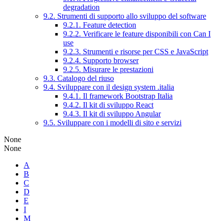
degradation
9.2. Strumenti di supporto allo sviluppo del software
9.2.1. Feature detection
9.2.2. Verificare le feature disponibili con Can I
use
9.2.3. Strumenti e risorse per CSS e JavaScript
9.2.4. Supporto browser
9.2.5. Misurare le prestazioni
9.3. Catalogo del riuso
9.4. Sviluppare con il design system .italia
9.4.1. Il framework Bootstrap Italia
9.4.2. Il kit di sviluppo React
9.4.3. Il kit di sviluppo Angular
9.5. Sviluppare con i modelli di sito e servizi
None
None
A
B
C
D
E
I
M