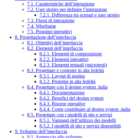
7.1. Caratteristiche dell’interazione
7.2. User stories per definire l’interazione
7.2.1. Differenza tra scenari e user stories
7.3. Flussi di interazione
7.4. Wireframe
7.5. Prototipi interattivi
8. Progettazione dell’interfaccia
8.1. Obiettivi dell’interfaccia
8.2. Elementi dell’interfaccia
8.2.1. Elementi di composizione
8.2.2. Elementi interattivi
8.2.3. Elementi testuali (microtesti)
8.3. Progettare e costruire in alta fedeltà
8.3.1. Layout di pagina
8.3.2. Prototipi in alta fedeltà
8.4. Progettare con il design system .italia
8.4.1. Documentazione
8.4.2. Benefici del design system
8.4.3. Risorse operative
8.4.4. Come contribuire al design system .italia
8.5. Progettare con i modelli di sito e servizi
8.5.1. Vantaggi dell’utilizzo dei modelli
8.5.2. I modelli di sito e servizi disponibili
9. Sviluppo dell’interfaccia
9.1. Approccio allo sviluppo