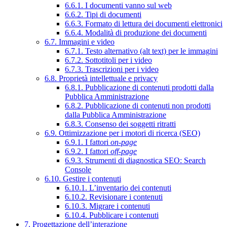
6.6.1. I documenti vanno sul web
6.6.2. Tipi di documenti
6.6.3. Formato di lettura dei documenti elettronici
6.6.4. Modalità di produzione dei documenti
6.7. Immagini e video
6.7.1. Testo alternativo (alt text) per le immagini
6.7.2. Sottotitoli per i video
6.7.3. Trascrizioni per i video
6.8. Proprietà intellettuale e privacy
6.8.1. Pubblicazione di contenuti prodotti dalla
Pubblica Amministrazione
6.8.2. Pubblicazione di contenuti non prodotti
dalla Pubblica Amministrazione
6.8.3. Consenso dei soggetti ritratti
6.9. Ottimizzazione per i motori di ricerca (SEO)
6.9.1. I fattori
on-page
6.9.2. I fattori
off-page
6.9.3. Strumenti di diagnostica SEO: Search
Console
6.10. Gestire i contenuti
6.10.1. L’inventario dei contenuti
6.10.2. Revisionare i contenuti
6.10.3. Migrare i contenuti
6.10.4. Pubblicare i contenuti
7. Progettazione dell’interazione