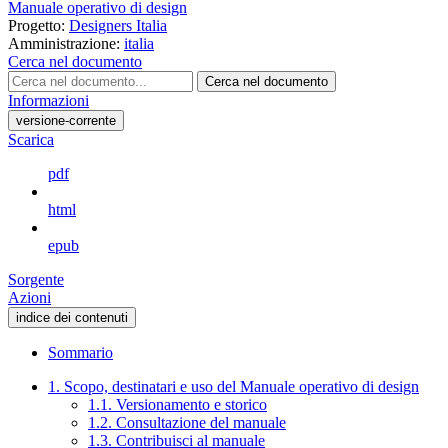
Manuale operativo di design
Progetto:
Designers Italia
Amministrazione:
italia
Cerca nel documento
Cerca nel documento
Informazioni
versione-corrente
Scarica
pdf
html
epub
Sorgente
Azioni
indice dei contenuti
Sommario
1. Scopo, destinatari e uso del Manuale operativo di design
1.1. Versionamento e storico
1.2. Consultazione del manuale
1.3. Contribuisci al manuale