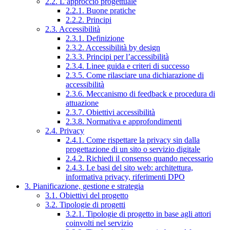
2.2. L’approccio progettuale
2.2.1. Buone pratiche
2.2.2. Principi
2.3. Accessibilità
2.3.1. Definizione
2.3.2. Accessibilità by design
2.3.3. Principi per l’accessibilità
2.3.4. Linee guida e criteri di successo
2.3.5. Come rilasciare una dichiarazione di
accessibilità
2.3.6. Meccanismo di feedback e procedura di
attuazione
2.3.7. Obiettivi accessibilità
2.3.8. Normativa e approfondimenti
2.4. Privacy
2.4.1. Come rispettare la privacy sin dalla
progettazione di un sito o servizio digitale
2.4.2. Richiedi il consenso quando necessario
2.4.3. Le basi del sito web: architettura,
informativa privacy, riferimenti DPO
3. Pianificazione, gestione e strategia
3.1. Obiettivi del progetto
3.2. Tipologie di progetti
3.2.1. Tipologie di progetto in base agli attori
coinvolti nel servizio