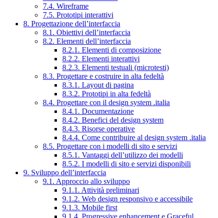
7.4. Wireframe
7.5. Prototipi interattivi
8. Progettazione dell’interfaccia
8.1. Obiettivi dell’interfaccia
8.2. Elementi dell’interfaccia
8.2.1. Elementi di composizione
8.2.2. Elementi interattivi
8.2.3. Elementi testuali (microtesti)
8.3. Progettare e costruire in alta fedeltà
8.3.1. Layout di pagina
8.3.2. Prototipi in alta fedeltà
8.4. Progettare con il design system .italia
8.4.1. Documentazione
8.4.2. Benefici del design system
8.4.3. Risorse operative
8.4.4. Come contribuire al design system .italia
8.5. Progettare con i modelli di sito e servizi
8.5.1. Vantaggi dell’utilizzo dei modelli
8.5.2. I modelli di sito e servizi disponibili
9. Sviluppo dell’interfaccia
9.1. Approccio allo sviluppo
9.1.1. Attività preliminari
9.1.2. Web design responsivo e accessibile
9.1.3. Mobile first
9.1.4. Progressive enhancement e Graceful