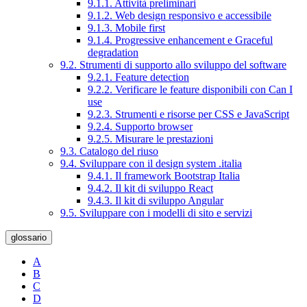
9.1.1. Attività preliminari
9.1.2. Web design responsivo e accessibile
9.1.3. Mobile first
9.1.4. Progressive enhancement e Graceful
degradation
9.2. Strumenti di supporto allo sviluppo del software
9.2.1. Feature detection
9.2.2. Verificare le feature disponibili con Can I
use
9.2.3. Strumenti e risorse per CSS e JavaScript
9.2.4. Supporto browser
9.2.5. Misurare le prestazioni
9.3. Catalogo del riuso
9.4. Sviluppare con il design system .italia
9.4.1. Il framework Bootstrap Italia
9.4.2. Il kit di sviluppo React
9.4.3. Il kit di sviluppo Angular
9.5. Sviluppare con i modelli di sito e servizi
glossario
A
B
C
D