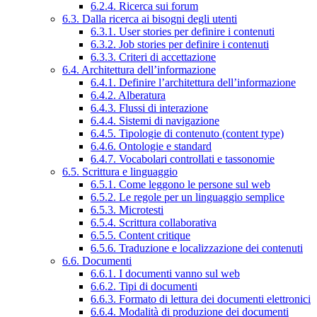
6.2.4. Ricerca sui forum
6.3. Dalla ricerca ai bisogni degli utenti
6.3.1. User stories per definire i contenuti
6.3.2. Job stories per definire i contenuti
6.3.3. Criteri di accettazione
6.4. Architettura dell’informazione
6.4.1. Definire l’architettura dell’informazione
6.4.2. Alberatura
6.4.3. Flussi di interazione
6.4.4. Sistemi di navigazione
6.4.5. Tipologie di contenuto (content type)
6.4.6. Ontologie e standard
6.4.7. Vocabolari controllati e tassonomie
6.5. Scrittura e linguaggio
6.5.1. Come leggono le persone sul web
6.5.2. Le regole per un linguaggio semplice
6.5.3. Microtesti
6.5.4. Scrittura collaborativa
6.5.5. Content critique
6.5.6. Traduzione e localizzazione dei contenuti
6.6. Documenti
6.6.1. I documenti vanno sul web
6.6.2. Tipi di documenti
6.6.3. Formato di lettura dei documenti elettronici
6.6.4. Modalità di produzione dei documenti