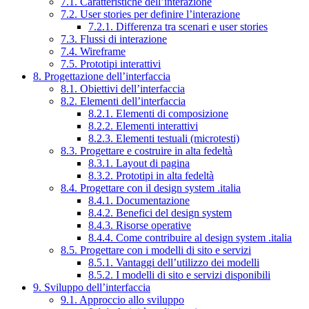
7.1. Caratteristiche dell’interazione
7.2. User stories per definire l’interazione
7.2.1. Differenza tra scenari e user stories
7.3. Flussi di interazione
7.4. Wireframe
7.5. Prototipi interattivi
8. Progettazione dell’interfaccia
8.1. Obiettivi dell’interfaccia
8.2. Elementi dell’interfaccia
8.2.1. Elementi di composizione
8.2.2. Elementi interattivi
8.2.3. Elementi testuali (microtesti)
8.3. Progettare e costruire in alta fedeltà
8.3.1. Layout di pagina
8.3.2. Prototipi in alta fedeltà
8.4. Progettare con il design system .italia
8.4.1. Documentazione
8.4.2. Benefici del design system
8.4.3. Risorse operative
8.4.4. Come contribuire al design system .italia
8.5. Progettare con i modelli di sito e servizi
8.5.1. Vantaggi dell’utilizzo dei modelli
8.5.2. I modelli di sito e servizi disponibili
9. Sviluppo dell’interfaccia
9.1. Approccio allo sviluppo