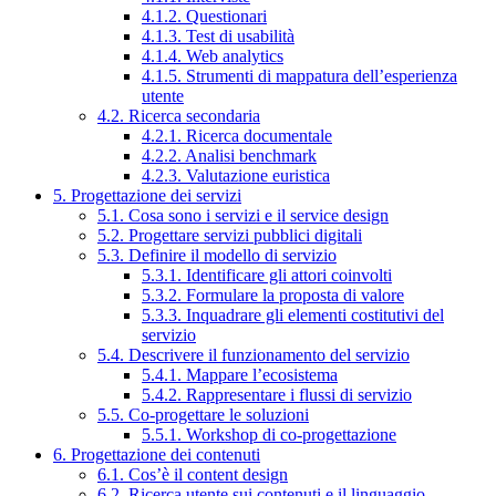
4.1.2. Questionari
4.1.3. Test di usabilità
4.1.4. Web analytics
4.1.5. Strumenti di mappatura dell’esperienza
utente
4.2. Ricerca secondaria
4.2.1. Ricerca documentale
4.2.2. Analisi benchmark
4.2.3. Valutazione euristica
5. Progettazione dei servizi
5.1. Cosa sono i servizi e il service design
5.2. Progettare servizi pubblici digitali
5.3. Definire il modello di servizio
5.3.1. Identificare gli attori coinvolti
5.3.2. Formulare la proposta di valore
5.3.3. Inquadrare gli elementi costitutivi del
servizio
5.4. Descrivere il funzionamento del servizio
5.4.1. Mappare l’ecosistema
5.4.2. Rappresentare i flussi di servizio
5.5. Co-progettare le soluzioni
5.5.1. Workshop di co-progettazione
6. Progettazione dei contenuti
6.1. Cos’è il content design
6.2. Ricerca utente sui contenuti e il linguaggio