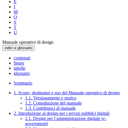
E
I
M
O
S
T
U
Manuale operativo di design
indici e glossario
contenuti
figure
tabelle
glossario
Sommario
1. Scopo, destinatari e uso del Manuale operativo di design
1.1. Versionamento e storico
1.2. Consultazione del manuale
1.3. Contribuisci al manuale
2. Introduzione al design per i servizi pubblici digitali
2.1. Design per l’amministrazione digitale (
e-
government
)