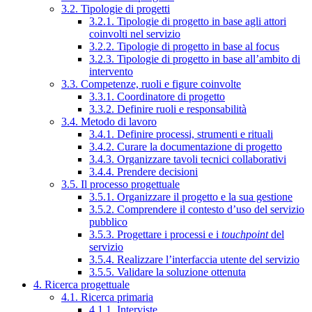
3.2. Tipologie di progetti
3.2.1. Tipologie di progetto in base agli attori
coinvolti nel servizio
3.2.2. Tipologie di progetto in base al focus
3.2.3. Tipologie di progetto in base all’ambito di
intervento
3.3. Competenze, ruoli e figure coinvolte
3.3.1. Coordinatore di progetto
3.3.2. Definire ruoli e responsabilità
3.4. Metodo di lavoro
3.4.1. Definire processi, strumenti e rituali
3.4.2. Curare la documentazione di progetto
3.4.3. Organizzare tavoli tecnici collaborativi
3.4.4. Prendere decisioni
3.5. Il processo progettuale
3.5.1. Organizzare il progetto e la sua gestione
3.5.2. Comprendere il contesto d’uso del servizio
pubblico
3.5.3. Progettare i processi e i
touchpoint
del
servizio
3.5.4. Realizzare l’interfaccia utente del servizio
3.5.5. Validare la soluzione ottenuta
4. Ricerca progettuale
4.1. Ricerca primaria
4.1.1. Interviste