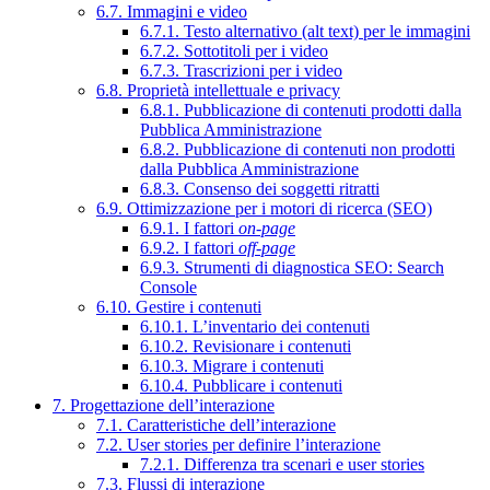
6.7. Immagini e video
6.7.1. Testo alternativo (alt text) per le immagini
6.7.2. Sottotitoli per i video
6.7.3. Trascrizioni per i video
6.8. Proprietà intellettuale e privacy
6.8.1. Pubblicazione di contenuti prodotti dalla
Pubblica Amministrazione
6.8.2. Pubblicazione di contenuti non prodotti
dalla Pubblica Amministrazione
6.8.3. Consenso dei soggetti ritratti
6.9. Ottimizzazione per i motori di ricerca (SEO)
6.9.1. I fattori
on-page
6.9.2. I fattori
off-page
6.9.3. Strumenti di diagnostica SEO: Search
Console
6.10. Gestire i contenuti
6.10.1. L’inventario dei contenuti
6.10.2. Revisionare i contenuti
6.10.3. Migrare i contenuti
6.10.4. Pubblicare i contenuti
7. Progettazione dell’interazione
7.1. Caratteristiche dell’interazione
7.2. User stories per definire l’interazione
7.2.1. Differenza tra scenari e user stories
7.3. Flussi di interazione