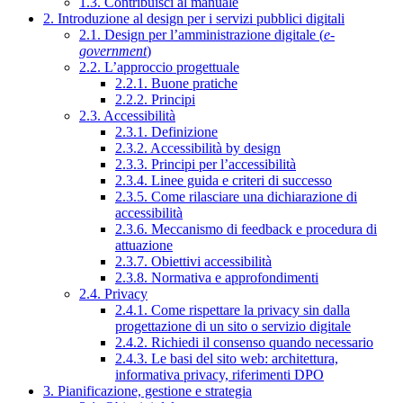
1.3. Contribuisci al manuale
2. Introduzione al design per i servizi pubblici digitali
2.1. Design per l’amministrazione digitale (
e-
government
)
2.2. L’approccio progettuale
2.2.1. Buone pratiche
2.2.2. Principi
2.3. Accessibilità
2.3.1. Definizione
2.3.2. Accessibilità by design
2.3.3. Principi per l’accessibilità
2.3.4. Linee guida e criteri di successo
2.3.5. Come rilasciare una dichiarazione di
accessibilità
2.3.6. Meccanismo di feedback e procedura di
attuazione
2.3.7. Obiettivi accessibilità
2.3.8. Normativa e approfondimenti
2.4. Privacy
2.4.1. Come rispettare la privacy sin dalla
progettazione di un sito o servizio digitale
2.4.2. Richiedi il consenso quando necessario
2.4.3. Le basi del sito web: architettura,
informativa privacy, riferimenti DPO
3. Pianificazione, gestione e strategia