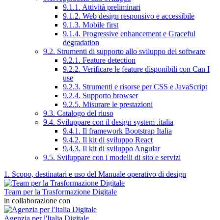
9.1.1. Attività preliminari
9.1.2. Web design responsivo e accessibile
9.1.3. Mobile first
9.1.4. Progressive enhancement e Graceful
degradation
9.2. Strumenti di supporto allo sviluppo del software
9.2.1. Feature detection
9.2.2. Verificare le feature disponibili con Can I
use
9.2.3. Strumenti e risorse per CSS e JavaScript
9.2.4. Supporto browser
9.2.5. Misurare le prestazioni
9.3. Catalogo del riuso
9.4. Sviluppare con il design system .italia
9.4.1. Il framework Bootstrap Italia
9.4.2. Il kit di sviluppo React
9.4.3. Il kit di sviluppo Angular
9.5. Sviluppare con i modelli di sito e servizi
1. Scopo, destinatari e uso del Manuale operativo di design
Team per la Trasformazione Digitale
in collaborazione con
Agenzia per l'Italia Digitale