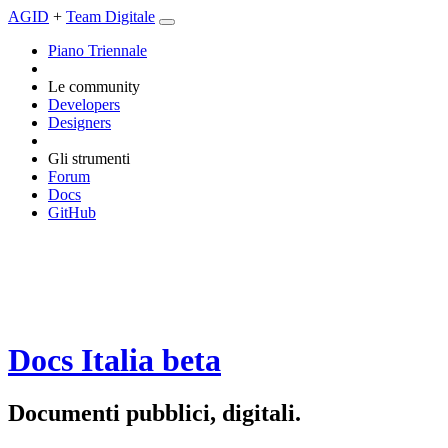
AGID
+
Team Digitale
Piano Triennale
Le community
Developers
Designers
Gli strumenti
Forum
Docs
GitHub
Docs Italia
beta
Documenti pubblici, digitali.