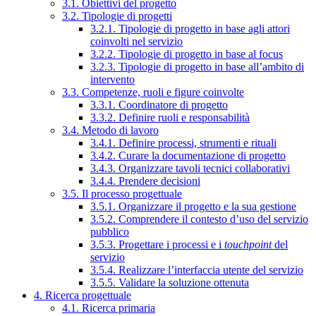
3.1. Obiettivi del progetto
3.2. Tipologie di progetti
3.2.1. Tipologie di progetto in base agli attori
coinvolti nel servizio
3.2.2. Tipologie di progetto in base al focus
3.2.3. Tipologie di progetto in base all’ambito di
intervento
3.3. Competenze, ruoli e figure coinvolte
3.3.1. Coordinatore di progetto
3.3.2. Definire ruoli e responsabilità
3.4. Metodo di lavoro
3.4.1. Definire processi, strumenti e rituali
3.4.2. Curare la documentazione di progetto
3.4.3. Organizzare tavoli tecnici collaborativi
3.4.4. Prendere decisioni
3.5. Il processo progettuale
3.5.1. Organizzare il progetto e la sua gestione
3.5.2. Comprendere il contesto d’uso del servizio
pubblico
3.5.3. Progettare i processi e i
touchpoint
del
servizio
3.5.4. Realizzare l’interfaccia utente del servizio
3.5.5. Validare la soluzione ottenuta
4. Ricerca progettuale
4.1. Ricerca primaria