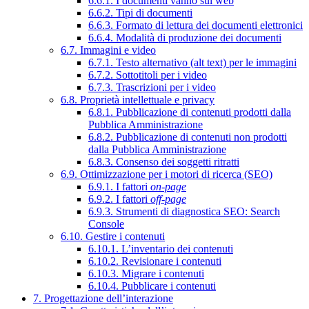
6.6.1. I documenti vanno sul web
6.6.2. Tipi di documenti
6.6.3. Formato di lettura dei documenti elettronici
6.6.4. Modalità di produzione dei documenti
6.7. Immagini e video
6.7.1. Testo alternativo (alt text) per le immagini
6.7.2. Sottotitoli per i video
6.7.3. Trascrizioni per i video
6.8. Proprietà intellettuale e privacy
6.8.1. Pubblicazione di contenuti prodotti dalla
Pubblica Amministrazione
6.8.2. Pubblicazione di contenuti non prodotti
dalla Pubblica Amministrazione
6.8.3. Consenso dei soggetti ritratti
6.9. Ottimizzazione per i motori di ricerca (SEO)
6.9.1. I fattori
on-page
6.9.2. I fattori
off-page
6.9.3. Strumenti di diagnostica SEO: Search
Console
6.10. Gestire i contenuti
6.10.1. L’inventario dei contenuti
6.10.2. Revisionare i contenuti
6.10.3. Migrare i contenuti
6.10.4. Pubblicare i contenuti
7. Progettazione dell’interazione