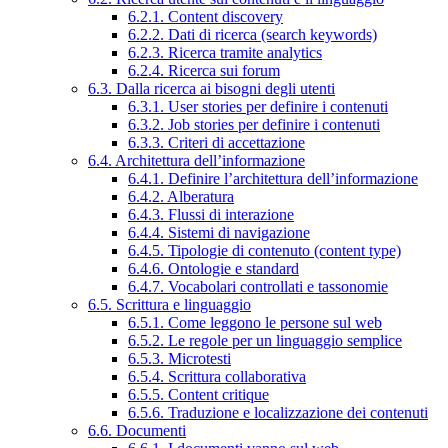
6.2.1. Content discovery
6.2.2. Dati di ricerca (search keywords)
6.2.3. Ricerca tramite analytics
6.2.4. Ricerca sui forum
6.3. Dalla ricerca ai bisogni degli utenti
6.3.1. User stories per definire i contenuti
6.3.2. Job stories per definire i contenuti
6.3.3. Criteri di accettazione
6.4. Architettura dell’informazione
6.4.1. Definire l’architettura dell’informazione
6.4.2. Alberatura
6.4.3. Flussi di interazione
6.4.4. Sistemi di navigazione
6.4.5. Tipologie di contenuto (content type)
6.4.6. Ontologie e standard
6.4.7. Vocabolari controllati e tassonomie
6.5. Scrittura e linguaggio
6.5.1. Come leggono le persone sul web
6.5.2. Le regole per un linguaggio semplice
6.5.3. Microtesti
6.5.4. Scrittura collaborativa
6.5.5. Content critique
6.5.6. Traduzione e localizzazione dei contenuti
6.6. Documenti