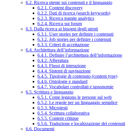
6.2. Ricerca utente sui contenuti e il linguaggio
6.2.1. Content discovery
6.2.2. Dati di ricerca (search keywords)
6.2.3. Ricerca tramite analytics
6.2.4. Ricerca sui forum
6.3. Dalla ricerca ai bisogni degli utenti
6.3.1. User stories per definire i contenuti
6.3.2. Job stories per definire i contenuti
6.3.3. Criteri di accettazione
6.4. Architettura dell’informazione
6.4.1. Definire l’architettura dell’informazione
6.4.2. Alberatura
6.4.3. Flussi di interazione
6.4.4. Sistemi di navigazione
6.4.5. Tipologie di contenuto (content type)
6.4.6. Ontologie e standard
6.4.7. Vocabolari controllati e tassonomie
6.5. Scrittura e linguaggio
6.5.1. Come leggono le persone sul web
6.5.2. Le regole per un linguaggio semplice
6.5.3. Microtesti
6.5.4. Scrittura collaborativa
6.5.5. Content critique
6.5.6. Traduzione e localizzazione dei contenuti
6.6. Documenti