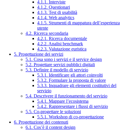
4.1.1. Interviste
4.1.2. Questionari
4.1.3. Test di usabilità
4.1.4. Web analytics
4.1.5. Strumenti di mappatura dell’esperienza
utente
4.2. Ricerca secondaria
4.2.1. Ricerca documentale
4.2.2. Analisi benchmark
4.2.3. Valutazione euristica
5. Progettazione dei servizi
5.1. Cosa sono i servizi e il service design
5.2. Progettare servizi pubblici digitali
5.3. Definire il modello di servizio
5.3.1. Identificare gli attori coinvolti
5.3.2. Formulare la proposta di valore
5.3.3. Inquadrare gli elementi costitutivi del
servizio
5.4. Descrivere il funzionamento del servizio
5.4.1. Mappare l’ecosistema
5.4.2. Rappresentare i flussi di servizio
5.5. Co-progettare le soluzioni
5.5.1. Workshop di co-progettazione
6. Progettazione dei contenuti
6.1. Cos’è il content design