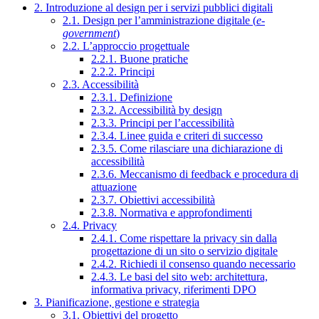
2. Introduzione al design per i servizi pubblici digitali
2.1. Design per l’amministrazione digitale (
e-
government
)
2.2. L’approccio progettuale
2.2.1. Buone pratiche
2.2.2. Principi
2.3. Accessibilità
2.3.1. Definizione
2.3.2. Accessibilità by design
2.3.3. Principi per l’accessibilità
2.3.4. Linee guida e criteri di successo
2.3.5. Come rilasciare una dichiarazione di
accessibilità
2.3.6. Meccanismo di feedback e procedura di
attuazione
2.3.7. Obiettivi accessibilità
2.3.8. Normativa e approfondimenti
2.4. Privacy
2.4.1. Come rispettare la privacy sin dalla
progettazione di un sito o servizio digitale
2.4.2. Richiedi il consenso quando necessario
2.4.3. Le basi del sito web: architettura,
informativa privacy, riferimenti DPO
3. Pianificazione, gestione e strategia
3.1. Obiettivi del progetto