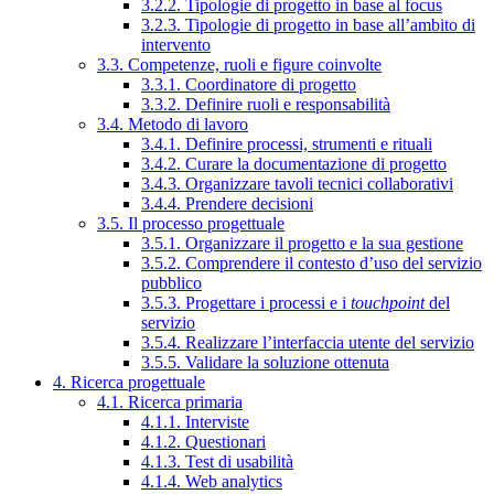
3.2.2. Tipologie di progetto in base al focus
3.2.3. Tipologie di progetto in base all’ambito di
intervento
3.3. Competenze, ruoli e figure coinvolte
3.3.1. Coordinatore di progetto
3.3.2. Definire ruoli e responsabilità
3.4. Metodo di lavoro
3.4.1. Definire processi, strumenti e rituali
3.4.2. Curare la documentazione di progetto
3.4.3. Organizzare tavoli tecnici collaborativi
3.4.4. Prendere decisioni
3.5. Il processo progettuale
3.5.1. Organizzare il progetto e la sua gestione
3.5.2. Comprendere il contesto d’uso del servizio
pubblico
3.5.3. Progettare i processi e i
touchpoint
del
servizio
3.5.4. Realizzare l’interfaccia utente del servizio
3.5.5. Validare la soluzione ottenuta
4. Ricerca progettuale
4.1. Ricerca primaria
4.1.1. Interviste
4.1.2. Questionari
4.1.3. Test di usabilità
4.1.4. Web analytics