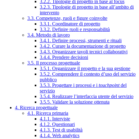
3.2.2. Tipologie di progetto in base al focus
3.2.3. Tipologie di progetto in base all’ambito di
intervento
3.3. Competenze, ruoli e figure coinvolte
3.3.1. Coordinatore di progetto
3.3.2. Definire ruoli e responsabilità
3.4. Metodo di lavoro
3.4.1. Definire processi, strumenti e rituali
3.4.2. Curare la documentazione di progetto
3.4.3. Organizzare tavoli tecnici collaborativi
3.4.4. Prendere decisioni
3.5. Il processo progettuale
3.5.1. Organizzare il progetto e la sua gestione
3.5.2. Comprendere il contesto d’uso del servizio
pubblico
3.5.3. Progettare i processi e i
touchpoint
del
servizio
3.5.4. Realizzare l’interfaccia utente del servizio
3.5.5. Validare la soluzione ottenuta
4. Ricerca progettuale
4.1. Ricerca primaria
4.1.1. Interviste
4.1.2. Questionari
4.1.3. Test di usabilità
4.1.4. Web analytics