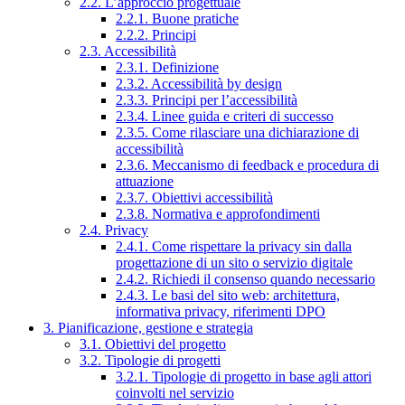
2.2. L’approccio progettuale
2.2.1. Buone pratiche
2.2.2. Principi
2.3. Accessibilità
2.3.1. Definizione
2.3.2. Accessibilità by design
2.3.3. Principi per l’accessibilità
2.3.4. Linee guida e criteri di successo
2.3.5. Come rilasciare una dichiarazione di
accessibilità
2.3.6. Meccanismo di feedback e procedura di
attuazione
2.3.7. Obiettivi accessibilità
2.3.8. Normativa e approfondimenti
2.4. Privacy
2.4.1. Come rispettare la privacy sin dalla
progettazione di un sito o servizio digitale
2.4.2. Richiedi il consenso quando necessario
2.4.3. Le basi del sito web: architettura,
informativa privacy, riferimenti DPO
3. Pianificazione, gestione e strategia
3.1. Obiettivi del progetto
3.2. Tipologie di progetti
3.2.1. Tipologie di progetto in base agli attori
coinvolti nel servizio