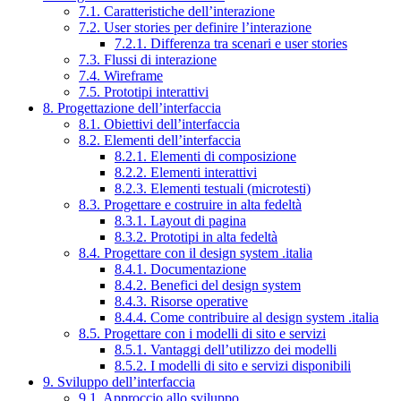
7.1. Caratteristiche dell’interazione
7.2. User stories per definire l’interazione
7.2.1. Differenza tra scenari e user stories
7.3. Flussi di interazione
7.4. Wireframe
7.5. Prototipi interattivi
8. Progettazione dell’interfaccia
8.1. Obiettivi dell’interfaccia
8.2. Elementi dell’interfaccia
8.2.1. Elementi di composizione
8.2.2. Elementi interattivi
8.2.3. Elementi testuali (microtesti)
8.3. Progettare e costruire in alta fedeltà
8.3.1. Layout di pagina
8.3.2. Prototipi in alta fedeltà
8.4. Progettare con il design system .italia
8.4.1. Documentazione
8.4.2. Benefici del design system
8.4.3. Risorse operative
8.4.4. Come contribuire al design system .italia
8.5. Progettare con i modelli di sito e servizi
8.5.1. Vantaggi dell’utilizzo dei modelli
8.5.2. I modelli di sito e servizi disponibili
9. Sviluppo dell’interfaccia
9.1. Approccio allo sviluppo