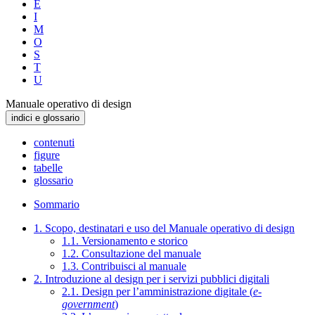
E
I
M
O
S
T
U
Manuale operativo di design
indici e glossario
contenuti
figure
tabelle
glossario
Sommario
1. Scopo, destinatari e uso del Manuale operativo di design
1.1. Versionamento e storico
1.2. Consultazione del manuale
1.3. Contribuisci al manuale
2. Introduzione al design per i servizi pubblici digitali
2.1. Design per l’amministrazione digitale (
e-
government
)