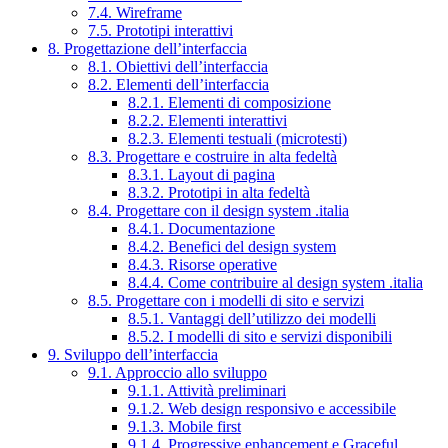
7.4. Wireframe
7.5. Prototipi interattivi
8. Progettazione dell’interfaccia
8.1. Obiettivi dell’interfaccia
8.2. Elementi dell’interfaccia
8.2.1. Elementi di composizione
8.2.2. Elementi interattivi
8.2.3. Elementi testuali (microtesti)
8.3. Progettare e costruire in alta fedeltà
8.3.1. Layout di pagina
8.3.2. Prototipi in alta fedeltà
8.4. Progettare con il design system .italia
8.4.1. Documentazione
8.4.2. Benefici del design system
8.4.3. Risorse operative
8.4.4. Come contribuire al design system .italia
8.5. Progettare con i modelli di sito e servizi
8.5.1. Vantaggi dell’utilizzo dei modelli
8.5.2. I modelli di sito e servizi disponibili
9. Sviluppo dell’interfaccia
9.1. Approccio allo sviluppo
9.1.1. Attività preliminari
9.1.2. Web design responsivo e accessibile
9.1.3. Mobile first
9.1.4. Progressive enhancement e Graceful