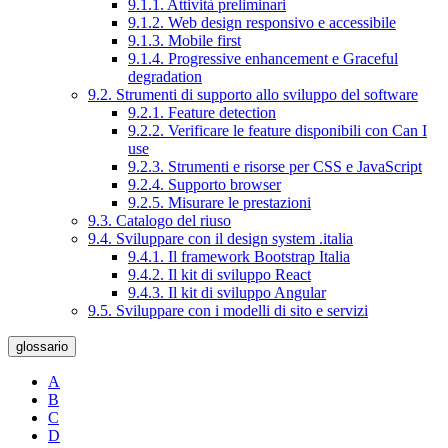
9.1.1. Attività preliminari
9.1.2. Web design responsivo e accessibile
9.1.3. Mobile first
9.1.4. Progressive enhancement e Graceful
degradation
9.2. Strumenti di supporto allo sviluppo del software
9.2.1. Feature detection
9.2.2. Verificare le feature disponibili con Can I
use
9.2.3. Strumenti e risorse per CSS e JavaScript
9.2.4. Supporto browser
9.2.5. Misurare le prestazioni
9.3. Catalogo del riuso
9.4. Sviluppare con il design system .italia
9.4.1. Il framework Bootstrap Italia
9.4.2. Il kit di sviluppo React
9.4.3. Il kit di sviluppo Angular
9.5. Sviluppare con i modelli di sito e servizi
glossario
A
B
C
D