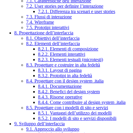
7.1. Caratteristiche dell’interazione
7.2. User stories per definire l’interazione
7.2.1. Differenza tra scenari e user stories
7.3. Flussi di interazione
7.4. Wireframe
7.5. Prototipi interattivi
8. Progettazione dell’interfaccia
8.1. Obiettivi dell’interfaccia
8.2. Elementi dell’interfaccia
8.2.1. Elementi di composizione
8.2.2. Elementi interattivi
8.2.3. Elementi testuali (microtesti)
8.3. Progettare e costruire in alta fedeltà
8.3.1. Layout di pagina
8.3.2. Prototipi in alta fedeltà
8.4. Progettare con il design system .italia
8.4.1. Documentazione
8.4.2. Benefici del design system
8.4.3. Risorse operative
8.4.4. Come contribuire al design system .italia
8.5. Progettare con i modelli di sito e servizi
8.5.1. Vantaggi dell’utilizzo dei modelli
8.5.2. I modelli di sito e servizi disponibili
9. Sviluppo dell’interfaccia
9.1. Approccio allo sviluppo