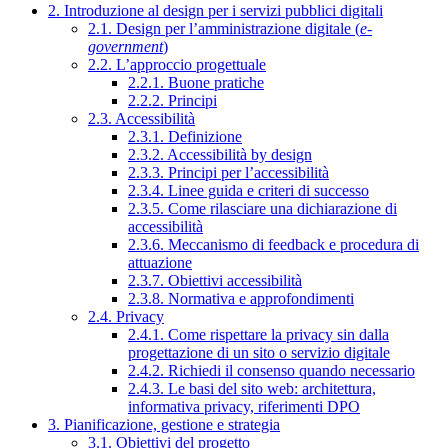
2. Introduzione al design per i servizi pubblici digitali
2.1. Design per l’amministrazione digitale (
e-
government
)
2.2. L’approccio progettuale
2.2.1. Buone pratiche
2.2.2. Principi
2.3. Accessibilità
2.3.1. Definizione
2.3.2. Accessibilità by design
2.3.3. Principi per l’accessibilità
2.3.4. Linee guida e criteri di successo
2.3.5. Come rilasciare una dichiarazione di
accessibilità
2.3.6. Meccanismo di feedback e procedura di
attuazione
2.3.7. Obiettivi accessibilità
2.3.8. Normativa e approfondimenti
2.4. Privacy
2.4.1. Come rispettare la privacy sin dalla
progettazione di un sito o servizio digitale
2.4.2. Richiedi il consenso quando necessario
2.4.3. Le basi del sito web: architettura,
informativa privacy, riferimenti DPO
3. Pianificazione, gestione e strategia
3.1. Obiettivi del progetto