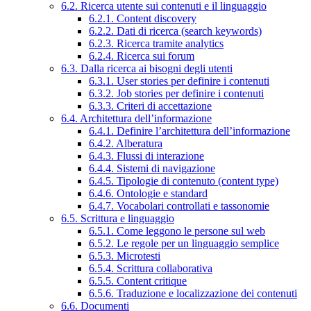
6.2. Ricerca utente sui contenuti e il linguaggio
6.2.1. Content discovery
6.2.2. Dati di ricerca (search keywords)
6.2.3. Ricerca tramite analytics
6.2.4. Ricerca sui forum
6.3. Dalla ricerca ai bisogni degli utenti
6.3.1. User stories per definire i contenuti
6.3.2. Job stories per definire i contenuti
6.3.3. Criteri di accettazione
6.4. Architettura dell’informazione
6.4.1. Definire l’architettura dell’informazione
6.4.2. Alberatura
6.4.3. Flussi di interazione
6.4.4. Sistemi di navigazione
6.4.5. Tipologie di contenuto (content type)
6.4.6. Ontologie e standard
6.4.7. Vocabolari controllati e tassonomie
6.5. Scrittura e linguaggio
6.5.1. Come leggono le persone sul web
6.5.2. Le regole per un linguaggio semplice
6.5.3. Microtesti
6.5.4. Scrittura collaborativa
6.5.5. Content critique
6.5.6. Traduzione e localizzazione dei contenuti
6.6. Documenti