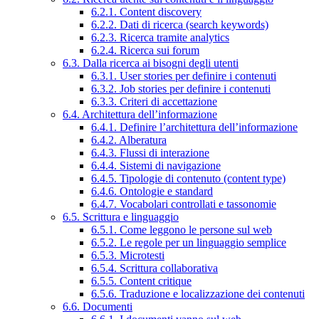
6.2.1. Content discovery
6.2.2. Dati di ricerca (search keywords)
6.2.3. Ricerca tramite analytics
6.2.4. Ricerca sui forum
6.3. Dalla ricerca ai bisogni degli utenti
6.3.1. User stories per definire i contenuti
6.3.2. Job stories per definire i contenuti
6.3.3. Criteri di accettazione
6.4. Architettura dell’informazione
6.4.1. Definire l’architettura dell’informazione
6.4.2. Alberatura
6.4.3. Flussi di interazione
6.4.4. Sistemi di navigazione
6.4.5. Tipologie di contenuto (content type)
6.4.6. Ontologie e standard
6.4.7. Vocabolari controllati e tassonomie
6.5. Scrittura e linguaggio
6.5.1. Come leggono le persone sul web
6.5.2. Le regole per un linguaggio semplice
6.5.3. Microtesti
6.5.4. Scrittura collaborativa
6.5.5. Content critique
6.5.6. Traduzione e localizzazione dei contenuti
6.6. Documenti