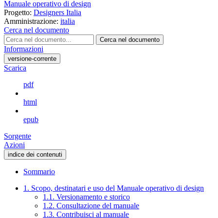
Manuale operativo di design
Progetto:
Designers Italia
Amministrazione:
italia
Cerca nel documento
Cerca nel documento
Informazioni
versione-corrente
Scarica
pdf
html
epub
Sorgente
Azioni
indice dei contenuti
Sommario
1. Scopo, destinatari e uso del Manuale operativo di design
1.1. Versionamento e storico
1.2. Consultazione del manuale
1.3. Contribuisci al manuale