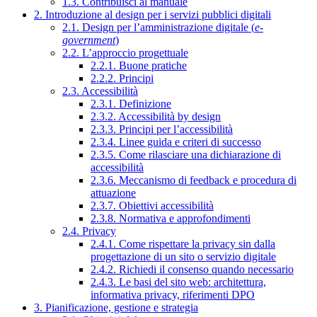
1.3. Contribuisci al manuale
2. Introduzione al design per i servizi pubblici digitali
2.1. Design per l’amministrazione digitale (
e-
government
)
2.2. L’approccio progettuale
2.2.1. Buone pratiche
2.2.2. Principi
2.3. Accessibilità
2.3.1. Definizione
2.3.2. Accessibilità by design
2.3.3. Principi per l’accessibilità
2.3.4. Linee guida e criteri di successo
2.3.5. Come rilasciare una dichiarazione di
accessibilità
2.3.6. Meccanismo di feedback e procedura di
attuazione
2.3.7. Obiettivi accessibilità
2.3.8. Normativa e approfondimenti
2.4. Privacy
2.4.1. Come rispettare la privacy sin dalla
progettazione di un sito o servizio digitale
2.4.2. Richiedi il consenso quando necessario
2.4.3. Le basi del sito web: architettura,
informativa privacy, riferimenti DPO
3. Pianificazione, gestione e strategia