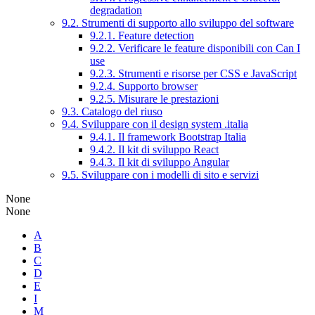
degradation
9.2. Strumenti di supporto allo sviluppo del software
9.2.1. Feature detection
9.2.2. Verificare le feature disponibili con Can I
use
9.2.3. Strumenti e risorse per CSS e JavaScript
9.2.4. Supporto browser
9.2.5. Misurare le prestazioni
9.3. Catalogo del riuso
9.4. Sviluppare con il design system .italia
9.4.1. Il framework Bootstrap Italia
9.4.2. Il kit di sviluppo React
9.4.3. Il kit di sviluppo Angular
9.5. Sviluppare con i modelli di sito e servizi
None
None
A
B
C
D
E
I
M