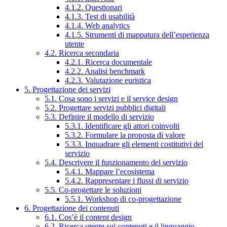
4.1.2. Questionari
4.1.3. Test di usabilità
4.1.4. Web analytics
4.1.5. Strumenti di mappatura dell’esperienza
utente
4.2. Ricerca secondaria
4.2.1. Ricerca documentale
4.2.2. Analisi benchmark
4.2.3. Valutazione euristica
5. Progettazione dei servizi
5.1. Cosa sono i servizi e il service design
5.2. Progettare servizi pubblici digitali
5.3. Definire il modello di servizio
5.3.1. Identificare gli attori coinvolti
5.3.2. Formulare la proposta di valore
5.3.3. Inquadrare gli elementi costitutivi del
servizio
5.4. Descrivere il funzionamento del servizio
5.4.1. Mappare l’ecosistema
5.4.2. Rappresentare i flussi di servizio
5.5. Co-progettare le soluzioni
5.5.1. Workshop di co-progettazione
6. Progettazione dei contenuti
6.1. Cos’è il content design
6.2. Ricerca utente sui contenuti e il linguaggio