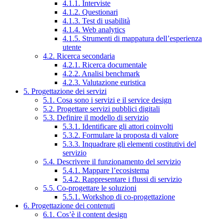
4.1.1. Interviste
4.1.2. Questionari
4.1.3. Test di usabilità
4.1.4. Web analytics
4.1.5. Strumenti di mappatura dell’esperienza
utente
4.2. Ricerca secondaria
4.2.1. Ricerca documentale
4.2.2. Analisi benchmark
4.2.3. Valutazione euristica
5. Progettazione dei servizi
5.1. Cosa sono i servizi e il service design
5.2. Progettare servizi pubblici digitali
5.3. Definire il modello di servizio
5.3.1. Identificare gli attori coinvolti
5.3.2. Formulare la proposta di valore
5.3.3. Inquadrare gli elementi costitutivi del
servizio
5.4. Descrivere il funzionamento del servizio
5.4.1. Mappare l’ecosistema
5.4.2. Rappresentare i flussi di servizio
5.5. Co-progettare le soluzioni
5.5.1. Workshop di co-progettazione
6. Progettazione dei contenuti
6.1. Cos’è il content design