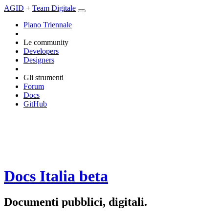
AGID
+
Team Digitale
Piano Triennale
Le community
Developers
Designers
Gli strumenti
Forum
Docs
GitHub
Docs Italia
beta
Documenti pubblici, digitali.