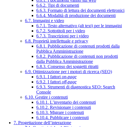
6.6.1. I documenti vanno sul web
6.6.2. Tipi di documenti
6.6.3. Formato di lettura dei documenti elettronici
6.6.4. Modalità di produzione dei documenti
6.7. Immagini e video
6.7.1. Testo alternativo (alt text) per le immagini
6.7.2. Sottotitoli per i video
6.7.3. Trascrizioni per i video
6.8. Proprietà intellettuale e privacy
6.8.1. Pubblicazione di contenuti prodotti dalla
Pubblica Amministrazione
6.8.2. Pubblicazione di contenuti non prodotti
dalla Pubblica Amministrazione
6.8.3. Consenso dei soggetti ritratti
6.9. Ottimizzazione per i motori di ricerca (SEO)
6.9.1. I fattori
on-page
6.9.2. I fattori
off-page
6.9.3. Strumenti di diagnostica SEO: Search
Console
6.10. Gestire i contenuti
6.10.1. L’inventario dei contenuti
6.10.2. Revisionare i contenuti
6.10.3. Migrare i contenuti
6.10.4. Pubblicare i contenuti
7. Progettazione dell’interazione