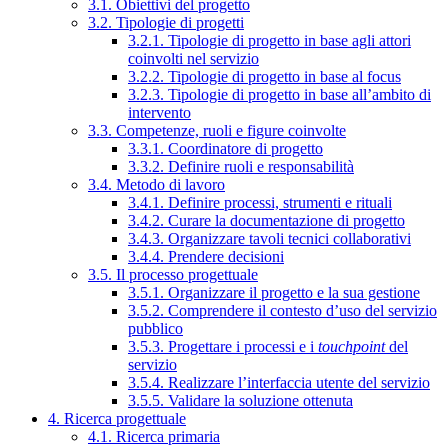
3.1. Obiettivi del progetto
3.2. Tipologie di progetti
3.2.1. Tipologie di progetto in base agli attori
coinvolti nel servizio
3.2.2. Tipologie di progetto in base al focus
3.2.3. Tipologie di progetto in base all’ambito di
intervento
3.3. Competenze, ruoli e figure coinvolte
3.3.1. Coordinatore di progetto
3.3.2. Definire ruoli e responsabilità
3.4. Metodo di lavoro
3.4.1. Definire processi, strumenti e rituali
3.4.2. Curare la documentazione di progetto
3.4.3. Organizzare tavoli tecnici collaborativi
3.4.4. Prendere decisioni
3.5. Il processo progettuale
3.5.1. Organizzare il progetto e la sua gestione
3.5.2. Comprendere il contesto d’uso del servizio
pubblico
3.5.3. Progettare i processi e i
touchpoint
del
servizio
3.5.4. Realizzare l’interfaccia utente del servizio
3.5.5. Validare la soluzione ottenuta
4. Ricerca progettuale
4.1. Ricerca primaria