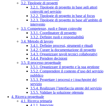
3.2. Tipologie di progetti
3.2.1. Tipologie di progetto in base agli attori
coinvolti nel servizio
3.2.2. Tipologie di progetto in base al focus
3.2.3. Tipologie di progetto in base all’ambito di
intervento
3.3. Competenze, ruoli e figure coinvolte
3.3.1. Coordinatore di progetto
3.3.2. Definire ruoli e responsabilità
3.4. Metodo di lavoro
3.4.1. Definire processi, strumenti e rituali
3.4.2. Curare la documentazione di progetto
3.4.3. Organizzare tavoli tecnici collaborativi
3.4.4. Prendere decisioni
3.5. Il processo progettuale
3.5.1. Organizzare il progetto e la sua gestione
3.5.2. Comprendere il contesto d’uso del servizio
pubblico
3.5.3. Progettare i processi e i
touchpoint
del
servizio
3.5.4. Realizzare l’interfaccia utente del servizio
3.5.5. Validare la soluzione ottenuta
4. Ricerca progettuale
4.1. Ricerca primaria
4.1.1. Interviste