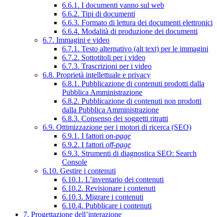
6.6.1. I documenti vanno sul web
6.6.2. Tipi di documenti
6.6.3. Formato di lettura dei documenti elettronici
6.6.4. Modalità di produzione dei documenti
6.7. Immagini e video
6.7.1. Testo alternativo (alt text) per le immagini
6.7.2. Sottotitoli per i video
6.7.3. Trascrizioni per i video
6.8. Proprietà intellettuale e privacy
6.8.1. Pubblicazione di contenuti prodotti dalla
Pubblica Amministrazione
6.8.2. Pubblicazione di contenuti non prodotti
dalla Pubblica Amministrazione
6.8.3. Consenso dei soggetti ritratti
6.9. Ottimizzazione per i motori di ricerca (SEO)
6.9.1. I fattori
on-page
6.9.2. I fattori
off-page
6.9.3. Strumenti di diagnostica SEO: Search
Console
6.10. Gestire i contenuti
6.10.1. L’inventario dei contenuti
6.10.2. Revisionare i contenuti
6.10.3. Migrare i contenuti
6.10.4. Pubblicare i contenuti
7. Progettazione dell’interazione