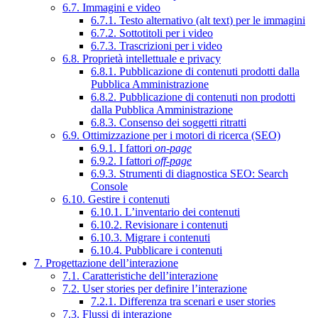
6.7. Immagini e video
6.7.1. Testo alternativo (alt text) per le immagini
6.7.2. Sottotitoli per i video
6.7.3. Trascrizioni per i video
6.8. Proprietà intellettuale e privacy
6.8.1. Pubblicazione di contenuti prodotti dalla
Pubblica Amministrazione
6.8.2. Pubblicazione di contenuti non prodotti
dalla Pubblica Amministrazione
6.8.3. Consenso dei soggetti ritratti
6.9. Ottimizzazione per i motori di ricerca (SEO)
6.9.1. I fattori
on-page
6.9.2. I fattori
off-page
6.9.3. Strumenti di diagnostica SEO: Search
Console
6.10. Gestire i contenuti
6.10.1. L’inventario dei contenuti
6.10.2. Revisionare i contenuti
6.10.3. Migrare i contenuti
6.10.4. Pubblicare i contenuti
7. Progettazione dell’interazione
7.1. Caratteristiche dell’interazione
7.2. User stories per definire l’interazione
7.2.1. Differenza tra scenari e user stories
7.3. Flussi di interazione