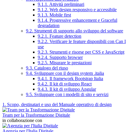
9.1.1. Attività preliminari
9.1.2. Web design responsivo e accessibile
9.1.3. Mobile first
9.1.4. Progressive enhancement e Graceful
degradation
9.2. Strumenti di supporto allo sviluppo del software
9.2.1. Feature detection
9.2.2. Verificare le feature disponibili con Can I
use
9.2.3. Strumenti e risorse per CSS e JavaScript
9.2.4. Supporto browser
9.2.5. Misurare le prestazioni
9.3. Catalogo del riuso
9.4. Sviluppare con il design system .italia
9.4.1. Il framework Bootstrap Italia
9.4.2. Il kit di sviluppo React
9.4.3. Il kit di sviluppo Angular
9.5. Sviluppare con i modelli di sito e servizi
1. Scopo, destinatari e uso del Manuale operativo di design
Team per la Trasformazione Digitale
in collaborazione con
Agenzia per l'Italia Digitale