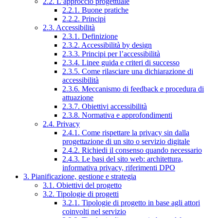
2.2. L’approccio progettuale
2.2.1. Buone pratiche
2.2.2. Principi
2.3. Accessibilità
2.3.1. Definizione
2.3.2. Accessibilità by design
2.3.3. Principi per l’accessibilità
2.3.4. Linee guida e criteri di successo
2.3.5. Come rilasciare una dichiarazione di
accessibilità
2.3.6. Meccanismo di feedback e procedura di
attuazione
2.3.7. Obiettivi accessibilità
2.3.8. Normativa e approfondimenti
2.4. Privacy
2.4.1. Come rispettare la privacy sin dalla
progettazione di un sito o servizio digitale
2.4.2. Richiedi il consenso quando necessario
2.4.3. Le basi del sito web: architettura,
informativa privacy, riferimenti DPO
3. Pianificazione, gestione e strategia
3.1. Obiettivi del progetto
3.2. Tipologie di progetti
3.2.1. Tipologie di progetto in base agli attori
coinvolti nel servizio