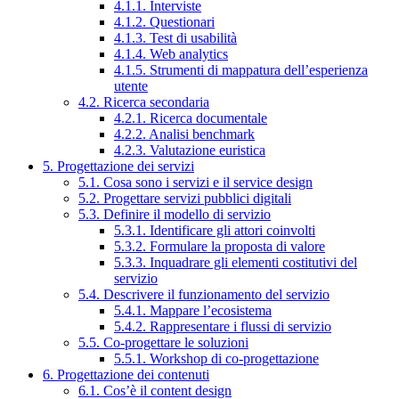
4.1.1. Interviste
4.1.2. Questionari
4.1.3. Test di usabilità
4.1.4. Web analytics
4.1.5. Strumenti di mappatura dell’esperienza
utente
4.2. Ricerca secondaria
4.2.1. Ricerca documentale
4.2.2. Analisi benchmark
4.2.3. Valutazione euristica
5. Progettazione dei servizi
5.1. Cosa sono i servizi e il service design
5.2. Progettare servizi pubblici digitali
5.3. Definire il modello di servizio
5.3.1. Identificare gli attori coinvolti
5.3.2. Formulare la proposta di valore
5.3.3. Inquadrare gli elementi costitutivi del
servizio
5.4. Descrivere il funzionamento del servizio
5.4.1. Mappare l’ecosistema
5.4.2. Rappresentare i flussi di servizio
5.5. Co-progettare le soluzioni
5.5.1. Workshop di co-progettazione
6. Progettazione dei contenuti
6.1. Cos’è il content design