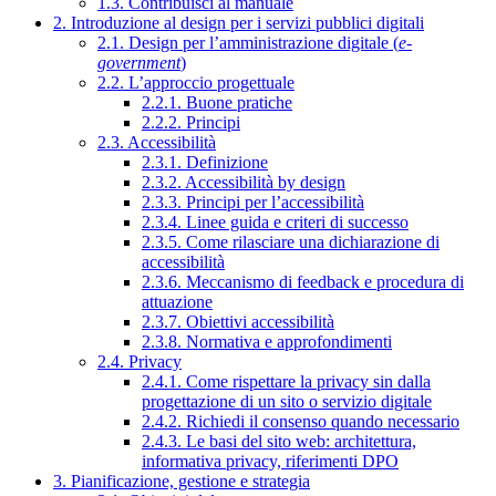
1.3. Contribuisci al manuale
2. Introduzione al design per i servizi pubblici digitali
2.1. Design per l’amministrazione digitale (
e-
government
)
2.2. L’approccio progettuale
2.2.1. Buone pratiche
2.2.2. Principi
2.3. Accessibilità
2.3.1. Definizione
2.3.2. Accessibilità by design
2.3.3. Principi per l’accessibilità
2.3.4. Linee guida e criteri di successo
2.3.5. Come rilasciare una dichiarazione di
accessibilità
2.3.6. Meccanismo di feedback e procedura di
attuazione
2.3.7. Obiettivi accessibilità
2.3.8. Normativa e approfondimenti
2.4. Privacy
2.4.1. Come rispettare la privacy sin dalla
progettazione di un sito o servizio digitale
2.4.2. Richiedi il consenso quando necessario
2.4.3. Le basi del sito web: architettura,
informativa privacy, riferimenti DPO
3. Pianificazione, gestione e strategia