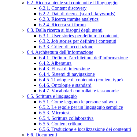
6.2. Ricerca utente sui contenuti e il linguaggio
6.2.1. Content discovery
6.2.2. Dati di ricerca (search keywords)
6.2.3. Ricerca tramite analytics
6.2.4. Ricerca sui forum
6.3. Dalla ricerca ai bisogni degli utenti
6.3.1. User stories per definire i contenuti
6.3.2. Job stories per definire i contenuti
6.3.3. Criteri di accettazione
6.4. Architettura dell’informazione
6.4.1. Definire l’architettura dell’informazione
6.4.2. Alberatura
6.4.3. Flussi di interazione
6.4.4. Sistemi di navigazione
6.4.5. Tipologie di contenuto (content type)
6.4.6. Ontologie e standard
6.4.7. Vocabolari controllati e tassonomie
6.5. Scrittura e linguaggio
6.5.1. Come leggono le persone sul web
6.5.2. Le regole per un linguaggio semplice
6.5.3. Microtesti
6.5.4. Scrittura collaborativa
6.5.5. Content critique
6.5.6. Traduzione e localizzazione dei contenuti
6.6. Documenti