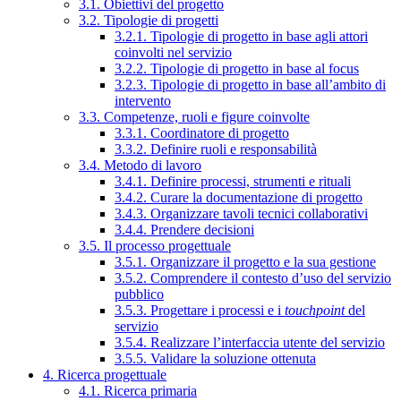
3.1. Obiettivi del progetto
3.2. Tipologie di progetti
3.2.1. Tipologie di progetto in base agli attori
coinvolti nel servizio
3.2.2. Tipologie di progetto in base al focus
3.2.3. Tipologie di progetto in base all’ambito di
intervento
3.3. Competenze, ruoli e figure coinvolte
3.3.1. Coordinatore di progetto
3.3.2. Definire ruoli e responsabilità
3.4. Metodo di lavoro
3.4.1. Definire processi, strumenti e rituali
3.4.2. Curare la documentazione di progetto
3.4.3. Organizzare tavoli tecnici collaborativi
3.4.4. Prendere decisioni
3.5. Il processo progettuale
3.5.1. Organizzare il progetto e la sua gestione
3.5.2. Comprendere il contesto d’uso del servizio
pubblico
3.5.3. Progettare i processi e i
touchpoint
del
servizio
3.5.4. Realizzare l’interfaccia utente del servizio
3.5.5. Validare la soluzione ottenuta
4. Ricerca progettuale
4.1. Ricerca primaria