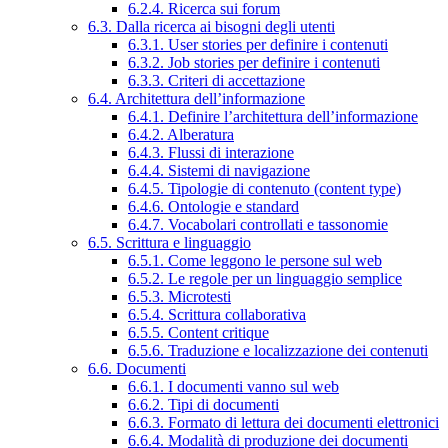
6.2.4. Ricerca sui forum
6.3. Dalla ricerca ai bisogni degli utenti
6.3.1. User stories per definire i contenuti
6.3.2. Job stories per definire i contenuti
6.3.3. Criteri di accettazione
6.4. Architettura dell’informazione
6.4.1. Definire l’architettura dell’informazione
6.4.2. Alberatura
6.4.3. Flussi di interazione
6.4.4. Sistemi di navigazione
6.4.5. Tipologie di contenuto (content type)
6.4.6. Ontologie e standard
6.4.7. Vocabolari controllati e tassonomie
6.5. Scrittura e linguaggio
6.5.1. Come leggono le persone sul web
6.5.2. Le regole per un linguaggio semplice
6.5.3. Microtesti
6.5.4. Scrittura collaborativa
6.5.5. Content critique
6.5.6. Traduzione e localizzazione dei contenuti
6.6. Documenti
6.6.1. I documenti vanno sul web
6.6.2. Tipi di documenti
6.6.3. Formato di lettura dei documenti elettronici
6.6.4. Modalità di produzione dei documenti