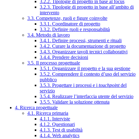
3.2.2. Tipologie di progetto in base al focus
3.2.3. Tipologie di progetto in base all’ambito di
intervento
3.3. Competenze, ruoli e figure coinvolte
3.3.1. Coordinatore di progetto
3.3.2. Definire ruoli e responsabilità
3.4. Metodo di lavoro
3.4.1. Definire processi, strumenti e rituali
3.4.2. Curare la documentazione di progetto
3.4.3. Organizzare tavoli tecnici collaborativi
3.4.4. Prendere decisioni
3.5. Il processo progettuale
3.5.1. Organizzare il progetto e la sua gestione
3.5.2. Comprendere il contesto d’uso del servizio
pubblico
3.5.3. Progettare i processi e i
touchpoint
del
servizio
3.5.4. Realizzare l’interfaccia utente del servizio
3.5.5. Validare la soluzione ottenuta
4. Ricerca progettuale
4.1. Ricerca primaria
4.1.1. Interviste
4.1.2. Questionari
4.1.3. Test di usabilità
4.1.4. Web analytics