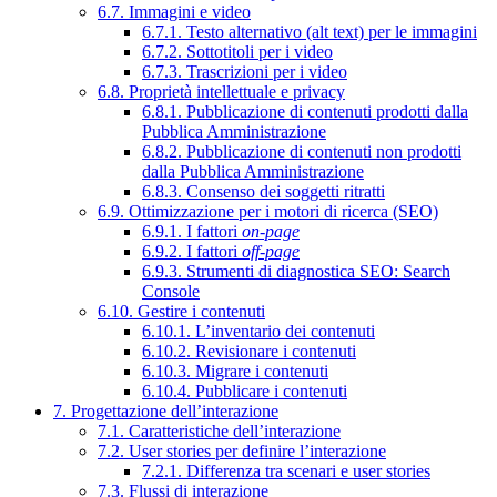
6.7. Immagini e video
6.7.1. Testo alternativo (alt text) per le immagini
6.7.2. Sottotitoli per i video
6.7.3. Trascrizioni per i video
6.8. Proprietà intellettuale e privacy
6.8.1. Pubblicazione di contenuti prodotti dalla
Pubblica Amministrazione
6.8.2. Pubblicazione di contenuti non prodotti
dalla Pubblica Amministrazione
6.8.3. Consenso dei soggetti ritratti
6.9. Ottimizzazione per i motori di ricerca (SEO)
6.9.1. I fattori
on-page
6.9.2. I fattori
off-page
6.9.3. Strumenti di diagnostica SEO: Search
Console
6.10. Gestire i contenuti
6.10.1. L’inventario dei contenuti
6.10.2. Revisionare i contenuti
6.10.3. Migrare i contenuti
6.10.4. Pubblicare i contenuti
7. Progettazione dell’interazione
7.1. Caratteristiche dell’interazione
7.2. User stories per definire l’interazione
7.2.1. Differenza tra scenari e user stories
7.3. Flussi di interazione