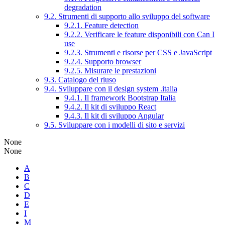
degradation
9.2. Strumenti di supporto allo sviluppo del software
9.2.1. Feature detection
9.2.2. Verificare le feature disponibili con Can I
use
9.2.3. Strumenti e risorse per CSS e JavaScript
9.2.4. Supporto browser
9.2.5. Misurare le prestazioni
9.3. Catalogo del riuso
9.4. Sviluppare con il design system .italia
9.4.1. Il framework Bootstrap Italia
9.4.2. Il kit di sviluppo React
9.4.3. Il kit di sviluppo Angular
9.5. Sviluppare con i modelli di sito e servizi
None
None
A
B
C
D
E
I
M