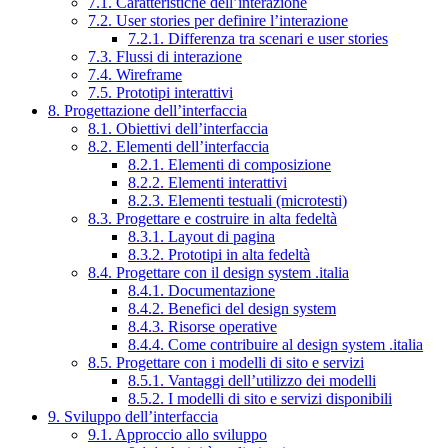
7.1. Caratteristiche dell’interazione
7.2. User stories per definire l’interazione
7.2.1. Differenza tra scenari e user stories
7.3. Flussi di interazione
7.4. Wireframe
7.5. Prototipi interattivi
8. Progettazione dell’interfaccia
8.1. Obiettivi dell’interfaccia
8.2. Elementi dell’interfaccia
8.2.1. Elementi di composizione
8.2.2. Elementi interattivi
8.2.3. Elementi testuali (microtesti)
8.3. Progettare e costruire in alta fedeltà
8.3.1. Layout di pagina
8.3.2. Prototipi in alta fedeltà
8.4. Progettare con il design system .italia
8.4.1. Documentazione
8.4.2. Benefici del design system
8.4.3. Risorse operative
8.4.4. Come contribuire al design system .italia
8.5. Progettare con i modelli di sito e servizi
8.5.1. Vantaggi dell’utilizzo dei modelli
8.5.2. I modelli di sito e servizi disponibili
9. Sviluppo dell’interfaccia
9.1. Approccio allo sviluppo