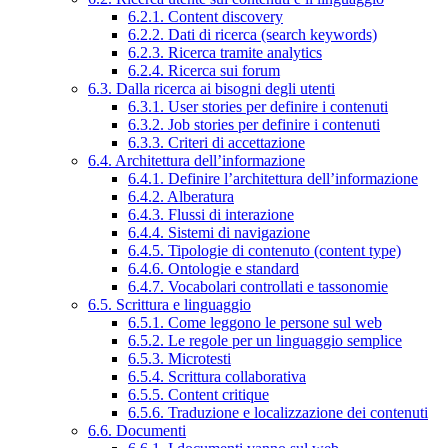
6.2.1. Content discovery
6.2.2. Dati di ricerca (search keywords)
6.2.3. Ricerca tramite analytics
6.2.4. Ricerca sui forum
6.3. Dalla ricerca ai bisogni degli utenti
6.3.1. User stories per definire i contenuti
6.3.2. Job stories per definire i contenuti
6.3.3. Criteri di accettazione
6.4. Architettura dell’informazione
6.4.1. Definire l’architettura dell’informazione
6.4.2. Alberatura
6.4.3. Flussi di interazione
6.4.4. Sistemi di navigazione
6.4.5. Tipologie di contenuto (content type)
6.4.6. Ontologie e standard
6.4.7. Vocabolari controllati e tassonomie
6.5. Scrittura e linguaggio
6.5.1. Come leggono le persone sul web
6.5.2. Le regole per un linguaggio semplice
6.5.3. Microtesti
6.5.4. Scrittura collaborativa
6.5.5. Content critique
6.5.6. Traduzione e localizzazione dei contenuti
6.6. Documenti