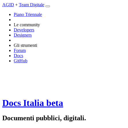
AGID
+
Team Digitale
Piano Triennale
Le community
Developers
Designers
Gli strumenti
Forum
Docs
GitHub
Docs Italia
beta
Documenti pubblici, digitali.