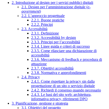
2. Introduzione al design per i servizi pubblici digitali
2.1. Design per l’amministrazione digitale (
e-
government
)
2.2. L’approccio progettuale
2.2.1. Buone pratiche
2.2.2. Principi
2.3. Accessibilità
2.3.1. Definizione
2.3.2. Accessibilità by design
2.3.3. Principi per l’accessibilità
2.3.4. Linee guida e criteri di successo
2.3.5. Come rilasciare una dichiarazione di
accessibilità
2.3.6. Meccanismo di feedback e procedura di
attuazione
2.3.7. Obiettivi accessibilità
2.3.8. Normativa e approfondimenti
2.4. Privacy
2.4.1. Come rispettare la privacy sin dalla
progettazione di un sito o servizio digitale
2.4.2. Richiedi il consenso quando necessario
2.4.3. Le basi del sito web: architettura,
informativa privacy, riferimenti DPO
3. Pianificazione, gestione e strategia
3.1. Obiettivi del progetto