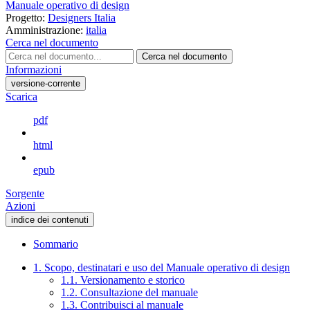
Manuale operativo di design
Progetto:
Designers Italia
Amministrazione:
italia
Cerca nel documento
Cerca nel documento
Informazioni
versione-corrente
Scarica
pdf
html
epub
Sorgente
Azioni
indice dei contenuti
Sommario
1. Scopo, destinatari e uso del Manuale operativo di design
1.1. Versionamento e storico
1.2. Consultazione del manuale
1.3. Contribuisci al manuale