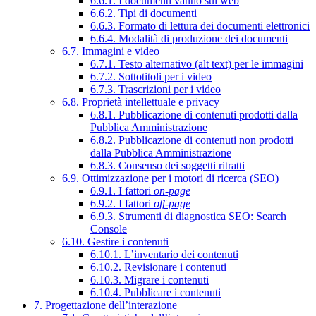
6.6.1. I documenti vanno sul web
6.6.2. Tipi di documenti
6.6.3. Formato di lettura dei documenti elettronici
6.6.4. Modalità di produzione dei documenti
6.7. Immagini e video
6.7.1. Testo alternativo (alt text) per le immagini
6.7.2. Sottotitoli per i video
6.7.3. Trascrizioni per i video
6.8. Proprietà intellettuale e privacy
6.8.1. Pubblicazione di contenuti prodotti dalla
Pubblica Amministrazione
6.8.2. Pubblicazione di contenuti non prodotti
dalla Pubblica Amministrazione
6.8.3. Consenso dei soggetti ritratti
6.9. Ottimizzazione per i motori di ricerca (SEO)
6.9.1. I fattori
on-page
6.9.2. I fattori
off-page
6.9.3. Strumenti di diagnostica SEO: Search
Console
6.10. Gestire i contenuti
6.10.1. L’inventario dei contenuti
6.10.2. Revisionare i contenuti
6.10.3. Migrare i contenuti
6.10.4. Pubblicare i contenuti
7. Progettazione dell’interazione