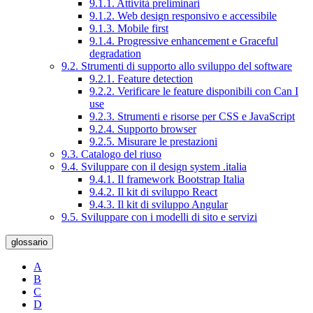
9.1.1. Attività preliminari
9.1.2. Web design responsivo e accessibile
9.1.3. Mobile first
9.1.4. Progressive enhancement e Graceful
degradation
9.2. Strumenti di supporto allo sviluppo del software
9.2.1. Feature detection
9.2.2. Verificare le feature disponibili con Can I
use
9.2.3. Strumenti e risorse per CSS e JavaScript
9.2.4. Supporto browser
9.2.5. Misurare le prestazioni
9.3. Catalogo del riuso
9.4. Sviluppare con il design system .italia
9.4.1. Il framework Bootstrap Italia
9.4.2. Il kit di sviluppo React
9.4.3. Il kit di sviluppo Angular
9.5. Sviluppare con i modelli di sito e servizi
glossario
A
B
C
D