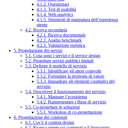
4.1.2. Questionari
4.1.3. Test di usabilità
4.1.4. Web analytics
4.1.5. Strumenti di mappatura dell’esperienza
utente
4.2. Ricerca secondaria
4.2.1. Ricerca documentale
4.2.2. Analisi benchmark
4.2.3. Valutazione euristica
5. Progettazione dei servizi
5.1. Cosa sono i servizi e il service design
5.2. Progettare servizi pubblici digitali
5.3. Definire il modello di servizio
5.3.1. Identificare gli attori coinvolti
5.3.2. Formulare la proposta di valore
5.3.3. Inquadrare gli elementi costitutivi del
servizio
5.4. Descrivere il funzionamento del servizio
5.4.1. Mappare l’ecosistema
5.4.2. Rappresentare i flussi di servizio
5.5. Co-progettare le soluzioni
5.5.1. Workshop di co-progettazione
6. Progettazione dei contenuti
6.1. Cos’è il content design
6.2. Ricerca utente sui contenuti e il linguaggio