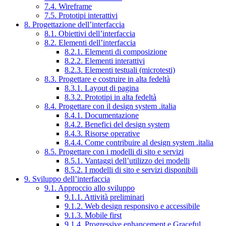
7.4. Wireframe
7.5. Prototipi interattivi
8. Progettazione dell’interfaccia
8.1. Obiettivi dell’interfaccia
8.2. Elementi dell’interfaccia
8.2.1. Elementi di composizione
8.2.2. Elementi interattivi
8.2.3. Elementi testuali (microtesti)
8.3. Progettare e costruire in alta fedeltà
8.3.1. Layout di pagina
8.3.2. Prototipi in alta fedeltà
8.4. Progettare con il design system .italia
8.4.1. Documentazione
8.4.2. Benefici del design system
8.4.3. Risorse operative
8.4.4. Come contribuire al design system .italia
8.5. Progettare con i modelli di sito e servizi
8.5.1. Vantaggi dell’utilizzo dei modelli
8.5.2. I modelli di sito e servizi disponibili
9. Sviluppo dell’interfaccia
9.1. Approccio allo sviluppo
9.1.1. Attività preliminari
9.1.2. Web design responsivo e accessibile
9.1.3. Mobile first
9.1.4. Progressive enhancement e Graceful