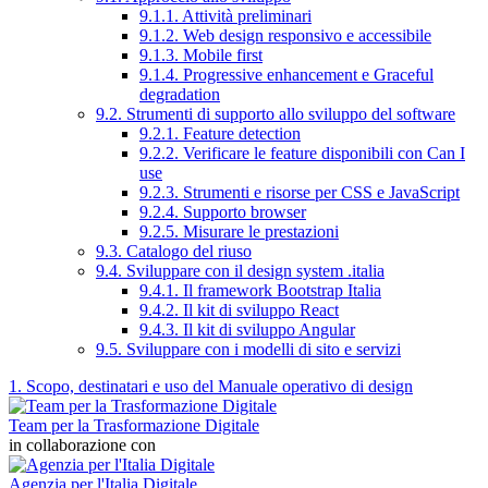
9.1.1. Attività preliminari
9.1.2. Web design responsivo e accessibile
9.1.3. Mobile first
9.1.4. Progressive enhancement e Graceful
degradation
9.2. Strumenti di supporto allo sviluppo del software
9.2.1. Feature detection
9.2.2. Verificare le feature disponibili con Can I
use
9.2.3. Strumenti e risorse per CSS e JavaScript
9.2.4. Supporto browser
9.2.5. Misurare le prestazioni
9.3. Catalogo del riuso
9.4. Sviluppare con il design system .italia
9.4.1. Il framework Bootstrap Italia
9.4.2. Il kit di sviluppo React
9.4.3. Il kit di sviluppo Angular
9.5. Sviluppare con i modelli di sito e servizi
1. Scopo, destinatari e uso del Manuale operativo di design
Team per la Trasformazione Digitale
in collaborazione con
Agenzia per l'Italia Digitale