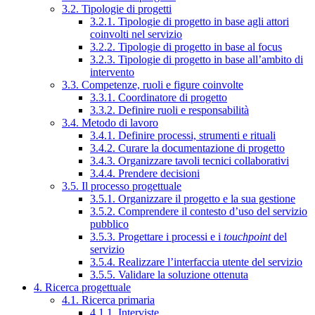
3.2. Tipologie di progetti
3.2.1. Tipologie di progetto in base agli attori
coinvolti nel servizio
3.2.2. Tipologie di progetto in base al focus
3.2.3. Tipologie di progetto in base all’ambito di
intervento
3.3. Competenze, ruoli e figure coinvolte
3.3.1. Coordinatore di progetto
3.3.2. Definire ruoli e responsabilità
3.4. Metodo di lavoro
3.4.1. Definire processi, strumenti e rituali
3.4.2. Curare la documentazione di progetto
3.4.3. Organizzare tavoli tecnici collaborativi
3.4.4. Prendere decisioni
3.5. Il processo progettuale
3.5.1. Organizzare il progetto e la sua gestione
3.5.2. Comprendere il contesto d’uso del servizio
pubblico
3.5.3. Progettare i processi e i
touchpoint
del
servizio
3.5.4. Realizzare l’interfaccia utente del servizio
3.5.5. Validare la soluzione ottenuta
4. Ricerca progettuale
4.1. Ricerca primaria
4.1.1. Interviste