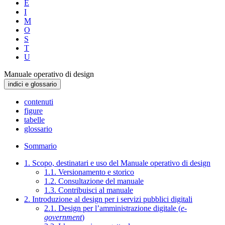
E
I
M
O
S
T
U
Manuale operativo di design
indici e glossario
contenuti
figure
tabelle
glossario
Sommario
1. Scopo, destinatari e uso del Manuale operativo di design
1.1. Versionamento e storico
1.2. Consultazione del manuale
1.3. Contribuisci al manuale
2. Introduzione al design per i servizi pubblici digitali
2.1. Design per l’amministrazione digitale (
e-
government
)