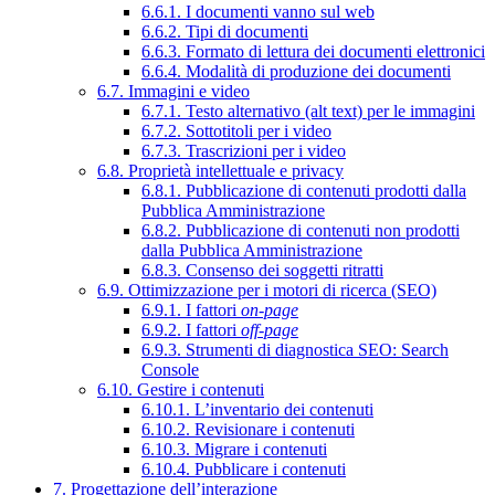
6.6.1. I documenti vanno sul web
6.6.2. Tipi di documenti
6.6.3. Formato di lettura dei documenti elettronici
6.6.4. Modalità di produzione dei documenti
6.7. Immagini e video
6.7.1. Testo alternativo (alt text) per le immagini
6.7.2. Sottotitoli per i video
6.7.3. Trascrizioni per i video
6.8. Proprietà intellettuale e privacy
6.8.1. Pubblicazione di contenuti prodotti dalla
Pubblica Amministrazione
6.8.2. Pubblicazione di contenuti non prodotti
dalla Pubblica Amministrazione
6.8.3. Consenso dei soggetti ritratti
6.9. Ottimizzazione per i motori di ricerca (SEO)
6.9.1. I fattori
on-page
6.9.2. I fattori
off-page
6.9.3. Strumenti di diagnostica SEO: Search
Console
6.10. Gestire i contenuti
6.10.1. L’inventario dei contenuti
6.10.2. Revisionare i contenuti
6.10.3. Migrare i contenuti
6.10.4. Pubblicare i contenuti
7. Progettazione dell’interazione