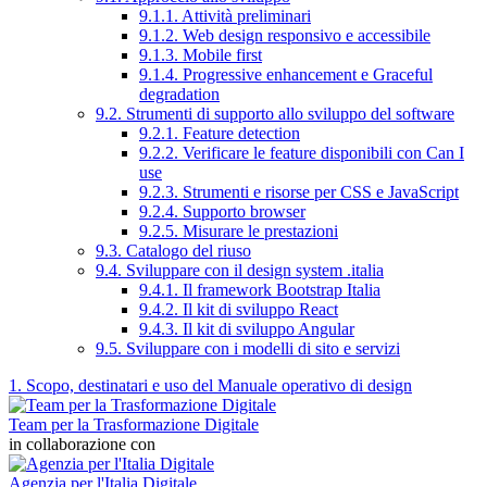
9.1.1. Attività preliminari
9.1.2. Web design responsivo e accessibile
9.1.3. Mobile first
9.1.4. Progressive enhancement e Graceful
degradation
9.2. Strumenti di supporto allo sviluppo del software
9.2.1. Feature detection
9.2.2. Verificare le feature disponibili con Can I
use
9.2.3. Strumenti e risorse per CSS e JavaScript
9.2.4. Supporto browser
9.2.5. Misurare le prestazioni
9.3. Catalogo del riuso
9.4. Sviluppare con il design system .italia
9.4.1. Il framework Bootstrap Italia
9.4.2. Il kit di sviluppo React
9.4.3. Il kit di sviluppo Angular
9.5. Sviluppare con i modelli di sito e servizi
1. Scopo, destinatari e uso del Manuale operativo di design
Team per la Trasformazione Digitale
in collaborazione con
Agenzia per l'Italia Digitale