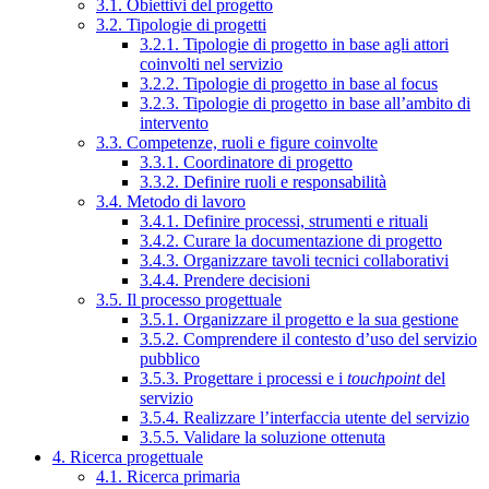
3.1. Obiettivi del progetto
3.2. Tipologie di progetti
3.2.1. Tipologie di progetto in base agli attori
coinvolti nel servizio
3.2.2. Tipologie di progetto in base al focus
3.2.3. Tipologie di progetto in base all’ambito di
intervento
3.3. Competenze, ruoli e figure coinvolte
3.3.1. Coordinatore di progetto
3.3.2. Definire ruoli e responsabilità
3.4. Metodo di lavoro
3.4.1. Definire processi, strumenti e rituali
3.4.2. Curare la documentazione di progetto
3.4.3. Organizzare tavoli tecnici collaborativi
3.4.4. Prendere decisioni
3.5. Il processo progettuale
3.5.1. Organizzare il progetto e la sua gestione
3.5.2. Comprendere il contesto d’uso del servizio
pubblico
3.5.3. Progettare i processi e i
touchpoint
del
servizio
3.5.4. Realizzare l’interfaccia utente del servizio
3.5.5. Validare la soluzione ottenuta
4. Ricerca progettuale
4.1. Ricerca primaria