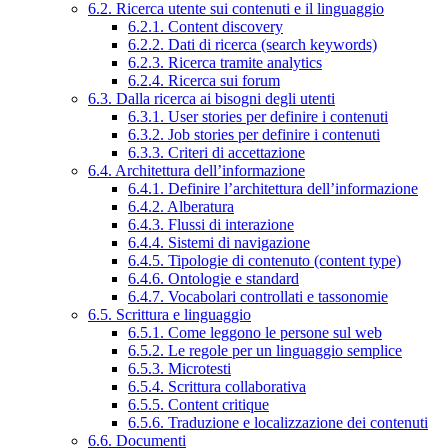
6.2. Ricerca utente sui contenuti e il linguaggio
6.2.1. Content discovery
6.2.2. Dati di ricerca (search keywords)
6.2.3. Ricerca tramite analytics
6.2.4. Ricerca sui forum
6.3. Dalla ricerca ai bisogni degli utenti
6.3.1. User stories per definire i contenuti
6.3.2. Job stories per definire i contenuti
6.3.3. Criteri di accettazione
6.4. Architettura dell’informazione
6.4.1. Definire l’architettura dell’informazione
6.4.2. Alberatura
6.4.3. Flussi di interazione
6.4.4. Sistemi di navigazione
6.4.5. Tipologie di contenuto (content type)
6.4.6. Ontologie e standard
6.4.7. Vocabolari controllati e tassonomie
6.5. Scrittura e linguaggio
6.5.1. Come leggono le persone sul web
6.5.2. Le regole per un linguaggio semplice
6.5.3. Microtesti
6.5.4. Scrittura collaborativa
6.5.5. Content critique
6.5.6. Traduzione e localizzazione dei contenuti
6.6. Documenti