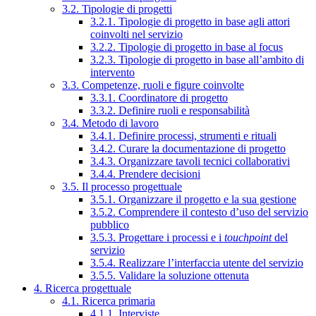
3.2. Tipologie di progetti
3.2.1. Tipologie di progetto in base agli attori
coinvolti nel servizio
3.2.2. Tipologie di progetto in base al focus
3.2.3. Tipologie di progetto in base all’ambito di
intervento
3.3. Competenze, ruoli e figure coinvolte
3.3.1. Coordinatore di progetto
3.3.2. Definire ruoli e responsabilità
3.4. Metodo di lavoro
3.4.1. Definire processi, strumenti e rituali
3.4.2. Curare la documentazione di progetto
3.4.3. Organizzare tavoli tecnici collaborativi
3.4.4. Prendere decisioni
3.5. Il processo progettuale
3.5.1. Organizzare il progetto e la sua gestione
3.5.2. Comprendere il contesto d’uso del servizio
pubblico
3.5.3. Progettare i processi e i
touchpoint
del
servizio
3.5.4. Realizzare l’interfaccia utente del servizio
3.5.5. Validare la soluzione ottenuta
4. Ricerca progettuale
4.1. Ricerca primaria
4.1.1. Interviste