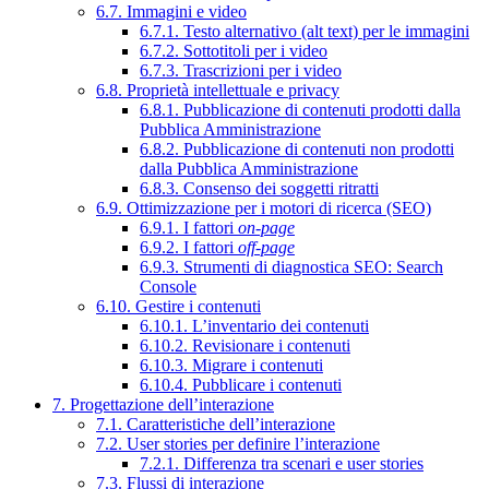
6.7. Immagini e video
6.7.1. Testo alternativo (alt text) per le immagini
6.7.2. Sottotitoli per i video
6.7.3. Trascrizioni per i video
6.8. Proprietà intellettuale e privacy
6.8.1. Pubblicazione di contenuti prodotti dalla
Pubblica Amministrazione
6.8.2. Pubblicazione di contenuti non prodotti
dalla Pubblica Amministrazione
6.8.3. Consenso dei soggetti ritratti
6.9. Ottimizzazione per i motori di ricerca (SEO)
6.9.1. I fattori
on-page
6.9.2. I fattori
off-page
6.9.3. Strumenti di diagnostica SEO: Search
Console
6.10. Gestire i contenuti
6.10.1. L’inventario dei contenuti
6.10.2. Revisionare i contenuti
6.10.3. Migrare i contenuti
6.10.4. Pubblicare i contenuti
7. Progettazione dell’interazione
7.1. Caratteristiche dell’interazione
7.2. User stories per definire l’interazione
7.2.1. Differenza tra scenari e user stories
7.3. Flussi di interazione