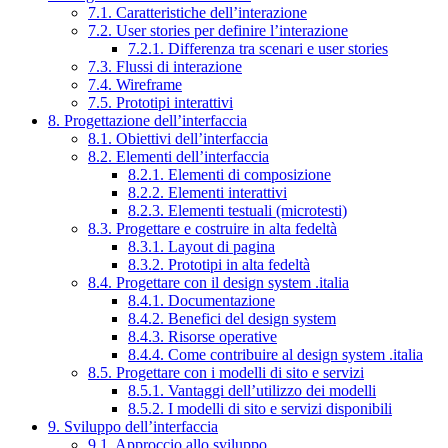
7.1. Caratteristiche dell’interazione
7.2. User stories per definire l’interazione
7.2.1. Differenza tra scenari e user stories
7.3. Flussi di interazione
7.4. Wireframe
7.5. Prototipi interattivi
8. Progettazione dell’interfaccia
8.1. Obiettivi dell’interfaccia
8.2. Elementi dell’interfaccia
8.2.1. Elementi di composizione
8.2.2. Elementi interattivi
8.2.3. Elementi testuali (microtesti)
8.3. Progettare e costruire in alta fedeltà
8.3.1. Layout di pagina
8.3.2. Prototipi in alta fedeltà
8.4. Progettare con il design system .italia
8.4.1. Documentazione
8.4.2. Benefici del design system
8.4.3. Risorse operative
8.4.4. Come contribuire al design system .italia
8.5. Progettare con i modelli di sito e servizi
8.5.1. Vantaggi dell’utilizzo dei modelli
8.5.2. I modelli di sito e servizi disponibili
9. Sviluppo dell’interfaccia
9.1. Approccio allo sviluppo