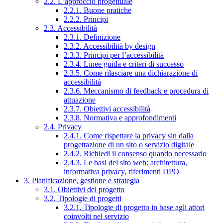
2.2. L’approccio progettuale
2.2.1. Buone pratiche
2.2.2. Principi
2.3. Accessibilità
2.3.1. Definizione
2.3.2. Accessibilità by design
2.3.3. Principi per l’accessibilità
2.3.4. Linee guida e criteri di successo
2.3.5. Come rilasciare una dichiarazione di
accessibilità
2.3.6. Meccanismo di feedback e procedura di
attuazione
2.3.7. Obiettivi accessibilità
2.3.8. Normativa e approfondimenti
2.4. Privacy
2.4.1. Come rispettare la privacy sin dalla
progettazione di un sito o servizio digitale
2.4.2. Richiedi il consenso quando necessario
2.4.3. Le basi del sito web: architettura,
informativa privacy, riferimenti DPO
3. Pianificazione, gestione e strategia
3.1. Obiettivi del progetto
3.2. Tipologie di progetti
3.2.1. Tipologie di progetto in base agli attori
coinvolti nel servizio