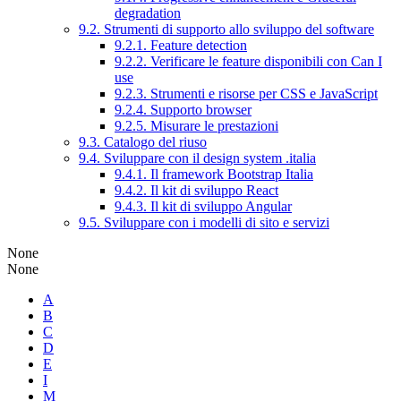
degradation
9.2. Strumenti di supporto allo sviluppo del software
9.2.1. Feature detection
9.2.2. Verificare le feature disponibili con Can I
use
9.2.3. Strumenti e risorse per CSS e JavaScript
9.2.4. Supporto browser
9.2.5. Misurare le prestazioni
9.3. Catalogo del riuso
9.4. Sviluppare con il design system .italia
9.4.1. Il framework Bootstrap Italia
9.4.2. Il kit di sviluppo React
9.4.3. Il kit di sviluppo Angular
9.5. Sviluppare con i modelli di sito e servizi
None
None
A
B
C
D
E
I
M