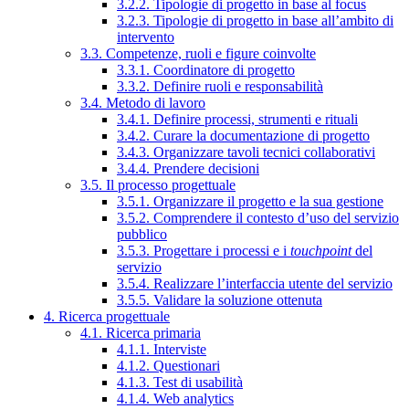
3.2.2. Tipologie di progetto in base al focus
3.2.3. Tipologie di progetto in base all’ambito di
intervento
3.3. Competenze, ruoli e figure coinvolte
3.3.1. Coordinatore di progetto
3.3.2. Definire ruoli e responsabilità
3.4. Metodo di lavoro
3.4.1. Definire processi, strumenti e rituali
3.4.2. Curare la documentazione di progetto
3.4.3. Organizzare tavoli tecnici collaborativi
3.4.4. Prendere decisioni
3.5. Il processo progettuale
3.5.1. Organizzare il progetto e la sua gestione
3.5.2. Comprendere il contesto d’uso del servizio
pubblico
3.5.3. Progettare i processi e i
touchpoint
del
servizio
3.5.4. Realizzare l’interfaccia utente del servizio
3.5.5. Validare la soluzione ottenuta
4. Ricerca progettuale
4.1. Ricerca primaria
4.1.1. Interviste
4.1.2. Questionari
4.1.3. Test di usabilità
4.1.4. Web analytics