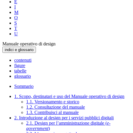
E
I
M
O
S
T
U
Manuale operativo di design
indici e glossario
contenuti
figure
tabelle
glossario
Sommario
1. Scopo, destinatari e uso del Manuale operativo di design
1.1. Versionamento e storico
1.2. Consultazione del manuale
1.3. Contribuisci al manuale
2. Introduzione al design per i servizi pubblici digitali
2.1. Design per l’amministrazione digitale (
e-
government
)