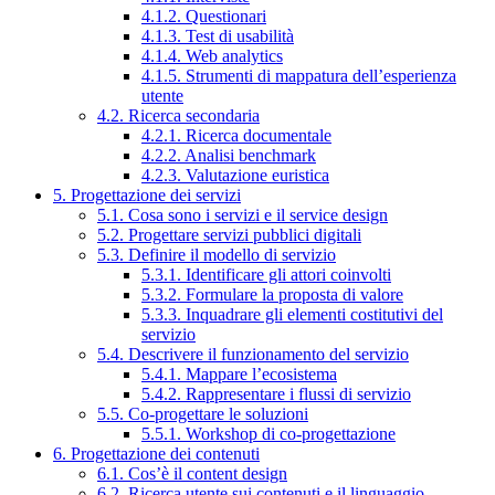
4.1.2. Questionari
4.1.3. Test di usabilità
4.1.4. Web analytics
4.1.5. Strumenti di mappatura dell’esperienza
utente
4.2. Ricerca secondaria
4.2.1. Ricerca documentale
4.2.2. Analisi benchmark
4.2.3. Valutazione euristica
5. Progettazione dei servizi
5.1. Cosa sono i servizi e il service design
5.2. Progettare servizi pubblici digitali
5.3. Definire il modello di servizio
5.3.1. Identificare gli attori coinvolti
5.3.2. Formulare la proposta di valore
5.3.3. Inquadrare gli elementi costitutivi del
servizio
5.4. Descrivere il funzionamento del servizio
5.4.1. Mappare l’ecosistema
5.4.2. Rappresentare i flussi di servizio
5.5. Co-progettare le soluzioni
5.5.1. Workshop di co-progettazione
6. Progettazione dei contenuti
6.1. Cos’è il content design
6.2. Ricerca utente sui contenuti e il linguaggio