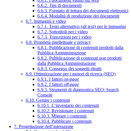
6.6.1. I documenti vanno sul web
6.6.2. Tipi di documenti
6.6.3. Formato di lettura dei documenti elettronici
6.6.4. Modalità di produzione dei documenti
6.7. Immagini e video
6.7.1. Testo alternativo (alt text) per le immagini
6.7.2. Sottotitoli per i video
6.7.3. Trascrizioni per i video
6.8. Proprietà intellettuale e privacy
6.8.1. Pubblicazione di contenuti prodotti dalla
Pubblica Amministrazione
6.8.2. Pubblicazione di contenuti non prodotti
dalla Pubblica Amministrazione
6.8.3. Consenso dei soggetti ritratti
6.9. Ottimizzazione per i motori di ricerca (SEO)
6.9.1. I fattori
on-page
6.9.2. I fattori
off-page
6.9.3. Strumenti di diagnostica SEO: Search
Console
6.10. Gestire i contenuti
6.10.1. L’inventario dei contenuti
6.10.2. Revisionare i contenuti
6.10.3. Migrare i contenuti
6.10.4. Pubblicare i contenuti
7. Progettazione dell’interazione