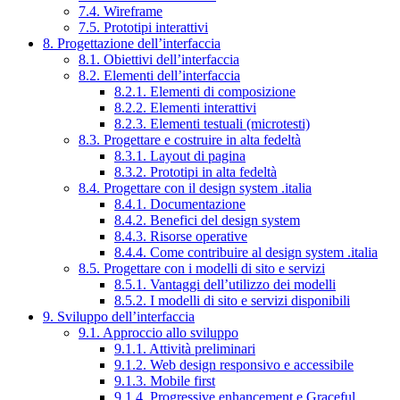
7.4. Wireframe
7.5. Prototipi interattivi
8. Progettazione dell’interfaccia
8.1. Obiettivi dell’interfaccia
8.2. Elementi dell’interfaccia
8.2.1. Elementi di composizione
8.2.2. Elementi interattivi
8.2.3. Elementi testuali (microtesti)
8.3. Progettare e costruire in alta fedeltà
8.3.1. Layout di pagina
8.3.2. Prototipi in alta fedeltà
8.4. Progettare con il design system .italia
8.4.1. Documentazione
8.4.2. Benefici del design system
8.4.3. Risorse operative
8.4.4. Come contribuire al design system .italia
8.5. Progettare con i modelli di sito e servizi
8.5.1. Vantaggi dell’utilizzo dei modelli
8.5.2. I modelli di sito e servizi disponibili
9. Sviluppo dell’interfaccia
9.1. Approccio allo sviluppo
9.1.1. Attività preliminari
9.1.2. Web design responsivo e accessibile
9.1.3. Mobile first
9.1.4. Progressive enhancement e Graceful