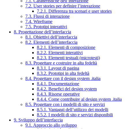
7.1. Caratteristiche dell’interazione
7.2. User stories per definire l’interazione
7.2.1. Differenza tra scenari e user stories
7.3. Flussi di interazione
7.4. Wireframe
7.5. Prototipi interattivi
8. Progettazione dell’interfaccia
8.1. Obiettivi dell’interfaccia
8.2. Elementi dell’interfaccia
8.2.1. Elementi di composizione
8.2.2. Elementi interattivi
8.2.3. Elementi testuali (microtesti)
8.3. Progettare e costruire in alta fedeltà
8.3.1. Layout di pagina
8.3.2. Prototipi in alta fedeltà
8.4. Progettare con il design system .italia
8.4.1. Documentazione
8.4.2. Benefici del design system
8.4.3. Risorse operative
8.4.4. Come contribuire al design system .italia
8.5. Progettare con i modelli di sito e servizi
8.5.1. Vantaggi dell’utilizzo dei modelli
8.5.2. I modelli di sito e servizi disponibili
9. Sviluppo dell’interfaccia
9.1. Approccio allo sviluppo