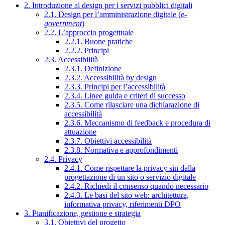
2. Introduzione al design per i servizi pubblici digitali
2.1. Design per l’amministrazione digitale (
e-
government
)
2.2. L’approccio progettuale
2.2.1. Buone pratiche
2.2.2. Principi
2.3. Accessibilità
2.3.1. Definizione
2.3.2. Accessibilità by design
2.3.3. Principi per l’accessibilità
2.3.4. Linee guida e criteri di successo
2.3.5. Come rilasciare una dichiarazione di
accessibilità
2.3.6. Meccanismo di feedback e procedura di
attuazione
2.3.7. Obiettivi accessibilità
2.3.8. Normativa e approfondimenti
2.4. Privacy
2.4.1. Come rispettare la privacy sin dalla
progettazione di un sito o servizio digitale
2.4.2. Richiedi il consenso quando necessario
2.4.3. Le basi del sito web: architettura,
informativa privacy, riferimenti DPO
3. Pianificazione, gestione e strategia
3.1. Obiettivi del progetto