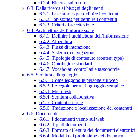
6.2.4. Ricerca sui forum
6.3. Dalla ricerca ai bisogni degli utenti
6.3.1. User stories per definire i contenuti
6.3.2. Job stories per definire i contenuti
6.3.3. Criteri di accettazione
6.4. Architettura dell’informazione
6.4.1. Definire l’architettura dell’informazione
6.4.2. Alberatura
6.4.3. Flussi di interazione
6.4.4. Sistemi di navigazione
6.4.5. Tipologie di contenuto (content type)
6.4.6. Ontologie e standard
6.4.7. Vocabolari controllati e tassonomie
6.5. Scrittura e linguaggio
6.5.1. Come leggono le persone sul web
6.5.2. Le regole per un linguaggio semplice
6.5.3. Microtesti
6.5.4. Scrittura collaborativa
6.5.5. Content critique
6.5.6. Traduzione e localizzazione dei contenuti
6.6. Documenti
6.6.1. I documenti vanno sul web
6.6.2. Tipi di documenti
6.6.3. Formato di lettura dei documenti elettronici
6.6.4. Modalità di produzione dei documenti