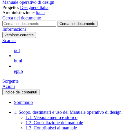
Manuale operativo di design
Progetto:
Designers Italia
Amministrazione:
italia
Cerca nel documento
Cerca nel documento
Informazioni
versione-corrente
Scarica
pdf
html
epub
Sorgente
Azioni
indice dei contenuti
Sommario
1. Scopo, destinatari e uso del Manuale operativo di design
1.1. Versionamento e storico
1.2. Consultazione del manuale
1.3. Contribuisci al manuale