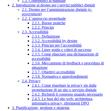
1.3. Contribuisci al manuale
2. Introduzione al design per i servizi pubblici digitali
2.1. Design per l’amministrazione digitale (
e-
government
)
2.2. L’approccio progettuale
2.2.1. Buone pratiche
2.2.2. Principi
2.3. Accessibilità
2.3.1. Definizione
2.3.2. Accessibilità by design
2.3.3. Principi per l’accessibilità
2.3.4. Linee guida e criteri di successo
2.3.5. Come rilasciare una dichiarazione di
accessibilità
2.3.6. Meccanismo di feedback e procedura di
attuazione
2.3.7. Obiettivi accessibilità
2.3.8. Normativa e approfondimenti
2.4. Privacy
2.4.1. Come rispettare la privacy sin dalla
progettazione di un sito o servizio digitale
2.4.2. Richiedi il consenso quando necessario
2.4.3. Le basi del sito web: architettura,
informativa privacy, riferimenti DPO
3. Pianificazione, gestione e strategia