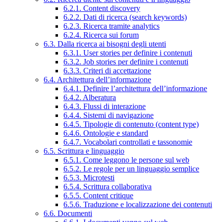
6.2.1. Content discovery
6.2.2. Dati di ricerca (search keywords)
6.2.3. Ricerca tramite analytics
6.2.4. Ricerca sui forum
6.3. Dalla ricerca ai bisogni degli utenti
6.3.1. User stories per definire i contenuti
6.3.2. Job stories per definire i contenuti
6.3.3. Criteri di accettazione
6.4. Architettura dell’informazione
6.4.1. Definire l’architettura dell’informazione
6.4.2. Alberatura
6.4.3. Flussi di interazione
6.4.4. Sistemi di navigazione
6.4.5. Tipologie di contenuto (content type)
6.4.6. Ontologie e standard
6.4.7. Vocabolari controllati e tassonomie
6.5. Scrittura e linguaggio
6.5.1. Come leggono le persone sul web
6.5.2. Le regole per un linguaggio semplice
6.5.3. Microtesti
6.5.4. Scrittura collaborativa
6.5.5. Content critique
6.5.6. Traduzione e localizzazione dei contenuti
6.6. Documenti