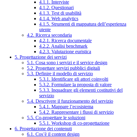
4.1.1. Interviste
4.1.2. Questionari
4.1.3. Test di usabilità
4.1.4. Web analytics
4.1.5. Strumenti di mappatura dell’esperienza
utente
4.2. Ricerca secondaria
4.2.1. Ricerca documentale
4.2.2. Analisi benchmark
4.2.3. Valutazione euristica
5. Progettazione dei servizi
5.1. Cosa sono i servizi e il service design
5.2. Progettare servizi pubblici digitali
5.3. Definire il modello di servizio
5.3.1. Identificare gli attori coinvolti
5.3.2. Formulare la proposta di valore
5.3.3. Inquadrare gli elementi costitutivi del
servizio
5.4. Descrivere il funzionamento del servizio
5.4.1. Mappare l’ecosistema
5.4.2. Rappresentare i flussi di servizio
5.5. Co-progettare le soluzioni
5.5.1. Workshop di co-progettazione
6. Progettazione dei contenuti
6.1. Cos’è il content design