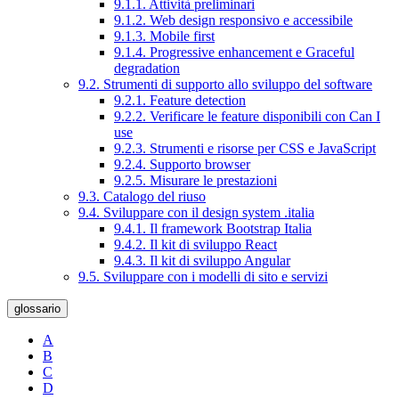
9.1.1. Attività preliminari
9.1.2. Web design responsivo e accessibile
9.1.3. Mobile first
9.1.4. Progressive enhancement e Graceful
degradation
9.2. Strumenti di supporto allo sviluppo del software
9.2.1. Feature detection
9.2.2. Verificare le feature disponibili con Can I
use
9.2.3. Strumenti e risorse per CSS e JavaScript
9.2.4. Supporto browser
9.2.5. Misurare le prestazioni
9.3. Catalogo del riuso
9.4. Sviluppare con il design system .italia
9.4.1. Il framework Bootstrap Italia
9.4.2. Il kit di sviluppo React
9.4.3. Il kit di sviluppo Angular
9.5. Sviluppare con i modelli di sito e servizi
glossario
A
B
C
D