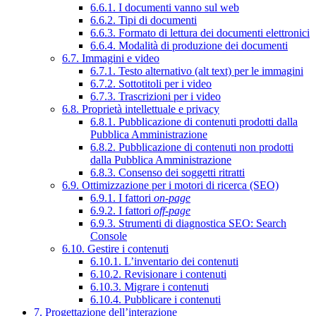
6.6.1. I documenti vanno sul web
6.6.2. Tipi di documenti
6.6.3. Formato di lettura dei documenti elettronici
6.6.4. Modalità di produzione dei documenti
6.7. Immagini e video
6.7.1. Testo alternativo (alt text) per le immagini
6.7.2. Sottotitoli per i video
6.7.3. Trascrizioni per i video
6.8. Proprietà intellettuale e privacy
6.8.1. Pubblicazione di contenuti prodotti dalla
Pubblica Amministrazione
6.8.2. Pubblicazione di contenuti non prodotti
dalla Pubblica Amministrazione
6.8.3. Consenso dei soggetti ritratti
6.9. Ottimizzazione per i motori di ricerca (SEO)
6.9.1. I fattori
on-page
6.9.2. I fattori
off-page
6.9.3. Strumenti di diagnostica SEO: Search
Console
6.10. Gestire i contenuti
6.10.1. L’inventario dei contenuti
6.10.2. Revisionare i contenuti
6.10.3. Migrare i contenuti
6.10.4. Pubblicare i contenuti
7. Progettazione dell’interazione