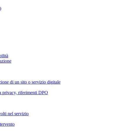
)
ilità
azione
ione di un sito o servizio digitale
va privacy, riferimenti DPO
olti nel servizio
ntervento