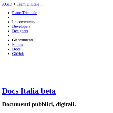
AGID
+
Team Digitale
Piano Triennale
Le community
Developers
Designers
Gli strumenti
Forum
Docs
GitHub
Docs Italia
beta
Documenti pubblici, digitali.