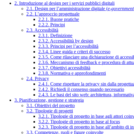
2. Introduzione al design per i servizi pubblici digitali
2.1. Design per l’amministrazione digitale (
e-government
2.2. L’approccio progettuale
2.2.1. Buone pratiche
2.2.2. Principi
2.3. Accessibilità
2.3.1. Definizione
2.3.2. Accessibilità by design
2.3.3. Principi per l’accessibilità
2.3.4. Linee guida e criteri di successo
2.3.5. Come rilasciare una dichiarazione di accessib
2.3.6. Meccanismo di feedback e procedura di attu
2.3.7. Obiettivi accessibilità
2.3.8. Normativa e approfondimenti
2.4. Privacy
2.4.1. Come rispettare la privacy sin dalla progettaz
2.4.2. Richiedi il consenso quando necessario
2.4.3. Le basi del sito web: architettura, informati
3. Pianificazione, gestione e strategia
3.1. Obiettivi del progetto
3.2. Tipologie di progetti
3.2.1. Tipologie di progetto in base agli attori coinv
3.2.2. Tipologie di progetto in base al focus
3.2.3. Tipologie di progetto in base all’ambito di i
3.3. Competenze, ruoli e figure coinvolte