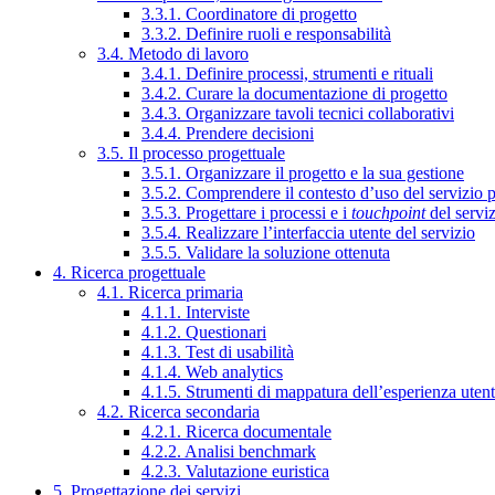
3.3.1. Coordinatore di progetto
3.3.2. Definire ruoli e responsabilità
3.4. Metodo di lavoro
3.4.1. Definire processi, strumenti e rituali
3.4.2. Curare la documentazione di progetto
3.4.3. Organizzare tavoli tecnici collaborativi
3.4.4. Prendere decisioni
3.5. Il processo progettuale
3.5.1. Organizzare il progetto e la sua gestione
3.5.2. Comprendere il contesto d’uso del servizio 
3.5.3. Progettare i processi e i
touchpoint
del servi
3.5.4. Realizzare l’interfaccia utente del servizio
3.5.5. Validare la soluzione ottenuta
4. Ricerca progettuale
4.1. Ricerca primaria
4.1.1. Interviste
4.1.2. Questionari
4.1.3. Test di usabilità
4.1.4. Web analytics
4.1.5. Strumenti di mappatura dell’esperienza uten
4.2. Ricerca secondaria
4.2.1. Ricerca documentale
4.2.2. Analisi benchmark
4.2.3. Valutazione euristica
5. Progettazione dei servizi