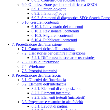
6.8.3. Consenso dei soggetti ritratti
6.9. Ottimizzazione per i motori di ricerca (SEO)
6.9.1. I fattori
on-page
6.9.2. I fattori
off-page
6.9.3. Strumenti di diagnostica SEO: Search Cons
6.10. Gestire i contenuti
6.10.1. L’inventario dei contenuti
6.10.2. Revisionare i contenuti
6.10.3. Migrare i contenuti
6.10.4. Pubblicare i contenuti
7. Progettazione dell’interazione
7.1. Caratteristiche dell’interazione
7.2. User stories per definire l’interazione
7.2.1. Differenza tra scenari e user stories
7.3. Flussi di interazione
7.4. Wireframe
7.5. Prototipi interattivi
8. Progettazione dell’interfaccia
8.1. Obiettivi dell’interfaccia
8.2. Elementi dell’interfaccia
8.2.1. Elementi di composizione
8.2.2. Elementi interattivi
8.2.3. Elementi testuali (microtesti)
8.3. Progettare e costruire in alta fedeltà
8.3.1. Layout di pagina