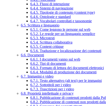
6.4.3. Flussi di interazione
6.4.4. Sistemi di navigazione
6.4.5. Tipologie di contenuto (content type)
6.4.6. Ontologie e standard
6.4.7. Vocabolari controllati e tassonomie
6.5. Scrittura e linguaggio
6.5.1. Come leggono le persone sul web
6.5.2. Le regole per un linguaggio semplice
6.5.3. Microtesti
6.5.4. Scrittura collaborativa
6.5.5. Content critique
6.5.6. Traduzione e localizzazione dei contenuti
6.6. Documenti
6.6.1. I documenti vanno sul web
6.6.2. Tipi di documenti
6.6.3. Formato di lettura dei documenti elettronici
6.6.4. Modalità di produzione dei documenti
6.7. Immagini e video
6.7.1. Testo alternativo (alt text) per le immagini
6.7.2. Sottotitoli per i video
6.7.3. Trascrizioni per i video
6.8. Proprietà intellettuale e privacy
6.8.1. Pubblicazione di contenuti prodotti dalla P
6.8.2. Pubblicazione di contenuti non prodotti dal