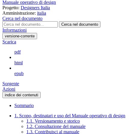
Manuale operativo di design
Progetto:
Designers Italia
Amministrazione:
italia
Cerca nel documento
Cerca nel documento
Informazioni
versione-corrente
Scarica
pdf
html
epub
Sorgente
Azioni
indice dei contenuti
Sommario
1. Scopo, destinatari e uso del Manuale operativo di design
1.1. Versionamento e storico
1.2. Consultazione del manuale
1.3. Contribuisci al manuale