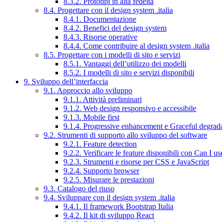
8.3.2. Prototipi in alta fedeltà
8.4. Progettare con il design system .italia
8.4.1. Documentazione
8.4.2. Benefici del design system
8.4.3. Risorse operative
8.4.4. Come contribuire al design system .italia
8.5. Progettare con i modelli di sito e servizi
8.5.1. Vantaggi dell’utilizzo dei modelli
8.5.2. I modelli di sito e servizi disponibili
9. Sviluppo dell’interfaccia
9.1. Approccio allo sviluppo
9.1.1. Attività preliminari
9.1.2. Web design responsivo e accessibile
9.1.3. Mobile first
9.1.4. Progressive enhancement e Graceful degrad
9.2. Strumenti di supporto allo sviluppo del software
9.2.1. Feature detection
9.2.2. Verificare le feature disponibili con Can I us
9.2.3. Strumenti e risorse per CSS e JavaScript
9.2.4. Supporto browser
9.2.5. Misurare le prestazioni
9.3. Catalogo del riuso
9.4. Sviluppare con il design system .italia
9.4.1. Il framework Bootstrap Italia
9.4.2. Il kit di sviluppo React