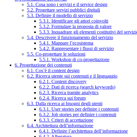
5.1. Cosa sono i servizi e il service design
5.2. Progettare servizi pubblici digitali
5.3. Definire il modello di servizio
5.3.1. Identificare gli attori coinvolti
5.3.2. Formulare la proposta di valore
5.3.3. Inquadrare gli elementi costitutivi del serviz
5.4. Descrivere il funzionamento del servizio
5.4.1. Mappare l’ecosistema
5.4.2. Rappresentare i flussi di servizio
5.5. Co-progettare le soluzioni
5.5.1. Workshop di co-progettazione
6. Progettazione dei contenuti
6.1. Cos’è il content design
6.2. Ricerca utente sui contenuti e il linguaggio
6.2.1. Content discovery
6.2.2. Dati di ricerca (search keywords)
6.2.3. Ricerca tramite analytics
6.2.4. Ricerca sui forum
6.3. Dalla ricerca ai bisogni degli utenti
6.3.1. User stories per definire i contenuti
6.3.2. Job stories per definire i contenuti
6.3.3. Criteri di accettazione
6.4. Architettura dell’informazione
6.4.1. Definire l’architettura dell’informazione
6.4.2. Alberatura