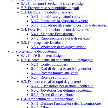
5.1. Cosa sono i servizi e il service design
5.2. Progettare servizi pubblici digitali
5.3. Definire il modello di servizio
5.3.1. Identificare gli attori coinvolti
5.3.2. Formulare la proposta di valore
5.3.3. Inquadrare gli elementi costitutivi del serviz
5.4. Descrivere il funzionamento del servizio
5.4.1. Mappare l’ecosistema
5.4.2. Rappresentare i flussi di servizio
5.5. Co-progettare le soluzioni
5.5.1. Workshop di co-progettazione
6. Progettazione dei contenuti
6.1. Cos’è il content design
6.2. Ricerca utente sui contenuti e il linguaggio
6.2.1. Content discovery
6.2.2. Dati di ricerca (search keywords)
6.2.3. Ricerca tramite analytics
6.2.4. Ricerca sui forum
6.3. Dalla ricerca ai bisogni degli utenti
6.3.1. User stories per definire i contenuti
6.3.2. Job stories per definire i contenuti
6.3.3. Criteri di accettazione
6.4. Architettura dell’informazione
6.4.1. Definire l’architettura dell’informazione
6.4.2. Alberatura