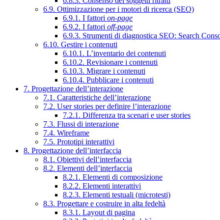
6.8.3. Consenso dei soggetti ritratti
6.9. Ottimizzazione per i motori di ricerca (SEO)
6.9.1. I fattori
on-page
6.9.2. I fattori
off-page
6.9.3. Strumenti di diagnostica SEO: Search Cons
6.10. Gestire i contenuti
6.10.1. L’inventario dei contenuti
6.10.2. Revisionare i contenuti
6.10.3. Migrare i contenuti
6.10.4. Pubblicare i contenuti
7. Progettazione dell’interazione
7.1. Caratteristiche dell’interazione
7.2. User stories per definire l’interazione
7.2.1. Differenza tra scenari e user stories
7.3. Flussi di interazione
7.4. Wireframe
7.5. Prototipi interattivi
8. Progettazione dell’interfaccia
8.1. Obiettivi dell’interfaccia
8.2. Elementi dell’interfaccia
8.2.1. Elementi di composizione
8.2.2. Elementi interattivi
8.2.3. Elementi testuali (microtesti)
8.3. Progettare e costruire in alta fedeltà
8.3.1. Layout di pagina