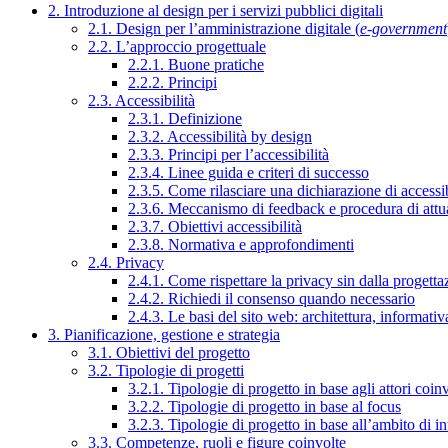
2. Introduzione al design per i servizi pubblici digitali
2.1. Design per l’amministrazione digitale (
e-government
2.2. L’approccio progettuale
2.2.1. Buone pratiche
2.2.2. Principi
2.3. Accessibilità
2.3.1. Definizione
2.3.2. Accessibilità by design
2.3.3. Principi per l’accessibilità
2.3.4. Linee guida e criteri di successo
2.3.5. Come rilasciare una dichiarazione di accessib
2.3.6. Meccanismo di feedback e procedura di attu
2.3.7. Obiettivi accessibilità
2.3.8. Normativa e approfondimenti
2.4. Privacy
2.4.1. Come rispettare la privacy sin dalla progettaz
2.4.2. Richiedi il consenso quando necessario
2.4.3. Le basi del sito web: architettura, informati
3. Pianificazione, gestione e strategia
3.1. Obiettivi del progetto
3.2. Tipologie di progetti
3.2.1. Tipologie di progetto in base agli attori coinv
3.2.2. Tipologie di progetto in base al focus
3.2.3. Tipologie di progetto in base all’ambito di i
3.3. Competenze, ruoli e figure coinvolte