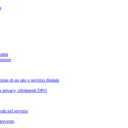
)
ilità
azione
ione di un sito o servizio digitale
va privacy, riferimenti DPO
olti nel servizio
ntervento