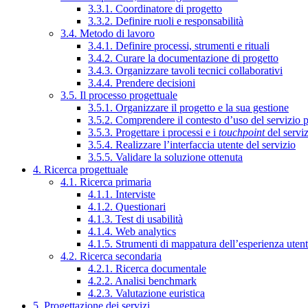
3.3.1. Coordinatore di progetto
3.3.2. Definire ruoli e responsabilità
3.4. Metodo di lavoro
3.4.1. Definire processi, strumenti e rituali
3.4.2. Curare la documentazione di progetto
3.4.3. Organizzare tavoli tecnici collaborativi
3.4.4. Prendere decisioni
3.5. Il processo progettuale
3.5.1. Organizzare il progetto e la sua gestione
3.5.2. Comprendere il contesto d’uso del servizio 
3.5.3. Progettare i processi e i
touchpoint
del servi
3.5.4. Realizzare l’interfaccia utente del servizio
3.5.5. Validare la soluzione ottenuta
4. Ricerca progettuale
4.1. Ricerca primaria
4.1.1. Interviste
4.1.2. Questionari
4.1.3. Test di usabilità
4.1.4. Web analytics
4.1.5. Strumenti di mappatura dell’esperienza uten
4.2. Ricerca secondaria
4.2.1. Ricerca documentale
4.2.2. Analisi benchmark
4.2.3. Valutazione euristica
5. Progettazione dei servizi