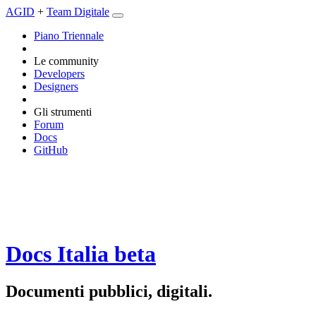
AGID
+
Team Digitale
Piano Triennale
Le community
Developers
Designers
Gli strumenti
Forum
Docs
GitHub
Docs Italia
beta
Documenti pubblici, digitali.