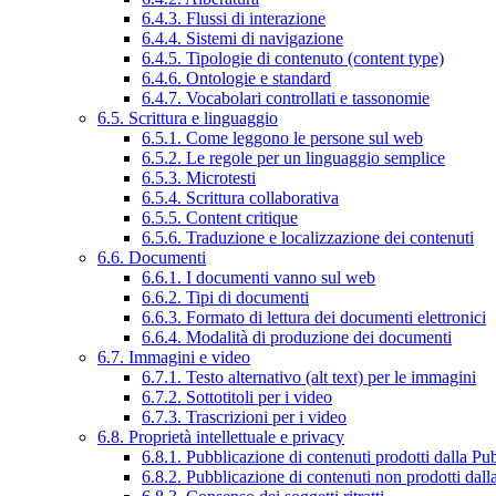
6.4.3. Flussi di interazione
6.4.4. Sistemi di navigazione
6.4.5. Tipologie di contenuto (content type)
6.4.6. Ontologie e standard
6.4.7. Vocabolari controllati e tassonomie
6.5. Scrittura e linguaggio
6.5.1. Come leggono le persone sul web
6.5.2. Le regole per un linguaggio semplice
6.5.3. Microtesti
6.5.4. Scrittura collaborativa
6.5.5. Content critique
6.5.6. Traduzione e localizzazione dei contenuti
6.6. Documenti
6.6.1. I documenti vanno sul web
6.6.2. Tipi di documenti
6.6.3. Formato di lettura dei documenti elettronici
6.6.4. Modalità di produzione dei documenti
6.7. Immagini e video
6.7.1. Testo alternativo (alt text) per le immagini
6.7.2. Sottotitoli per i video
6.7.3. Trascrizioni per i video
6.8. Proprietà intellettuale e privacy
6.8.1. Pubblicazione di contenuti prodotti dalla P
6.8.2. Pubblicazione di contenuti non prodotti dal