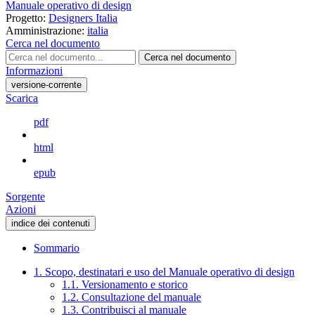
Manuale operativo di design
Progetto:
Designers Italia
Amministrazione:
italia
Cerca nel documento
Cerca nel documento
Informazioni
versione-corrente
Scarica
pdf
html
epub
Sorgente
Azioni
indice dei contenuti
Sommario
1. Scopo, destinatari e uso del Manuale operativo di design
1.1. Versionamento e storico
1.2. Consultazione del manuale
1.3. Contribuisci al manuale