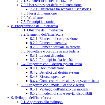
7.1. Caratteristiche dell’interazione
7.2. User stories per definire l’interazione
7.2.1. Differenza tra scenari e user stories
7.3. Flussi di interazione
7.4. Wireframe
7.5. Prototipi interattivi
8. Progettazione dell’interfaccia
8.1. Obiettivi dell’interfaccia
8.2. Elementi dell’interfaccia
8.2.1. Elementi di composizione
8.2.2. Elementi interattivi
8.2.3. Elementi testuali (microtesti)
8.3. Progettare e costruire in alta fedeltà
8.3.1. Layout di pagina
8.3.2. Prototipi in alta fedeltà
8.4. Progettare con il design system .italia
8.4.1. Documentazione
8.4.2. Benefici del design system
8.4.3. Risorse operative
8.4.4. Come contribuire al design system .italia
8.5. Progettare con i modelli di sito e servizi
8.5.1. Vantaggi dell’utilizzo dei modelli
8.5.2. I modelli di sito e servizi disponibili
9. Sviluppo dell’interfaccia
9.1. Approccio allo sviluppo