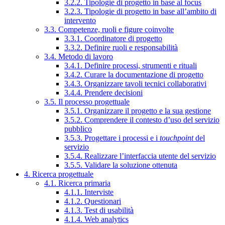
3.2.2. Tipologie di progetto in base al focus
3.2.3. Tipologie di progetto in base all’ambito di
intervento
3.3. Competenze, ruoli e figure coinvolte
3.3.1. Coordinatore di progetto
3.3.2. Definire ruoli e responsabilità
3.4. Metodo di lavoro
3.4.1. Definire processi, strumenti e rituali
3.4.2. Curare la documentazione di progetto
3.4.3. Organizzare tavoli tecnici collaborativi
3.4.4. Prendere decisioni
3.5. Il processo progettuale
3.5.1. Organizzare il progetto e la sua gestione
3.5.2. Comprendere il contesto d’uso del servizio
pubblico
3.5.3. Progettare i processi e i
touchpoint
del
servizio
3.5.4. Realizzare l’interfaccia utente del servizio
3.5.5. Validare la soluzione ottenuta
4. Ricerca progettuale
4.1. Ricerca primaria
4.1.1. Interviste
4.1.2. Questionari
4.1.3. Test di usabilità
4.1.4. Web analytics