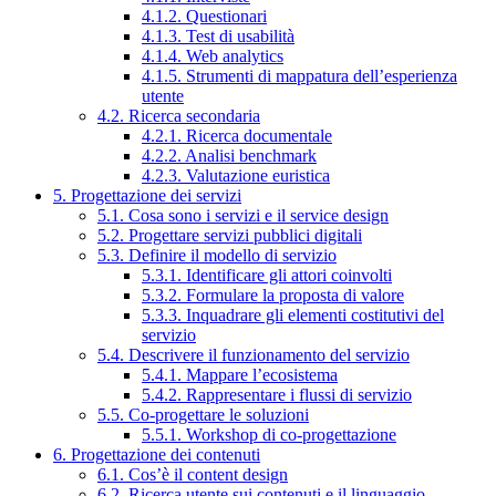
4.1.2. Questionari
4.1.3. Test di usabilità
4.1.4. Web analytics
4.1.5. Strumenti di mappatura dell’esperienza
utente
4.2. Ricerca secondaria
4.2.1. Ricerca documentale
4.2.2. Analisi benchmark
4.2.3. Valutazione euristica
5. Progettazione dei servizi
5.1. Cosa sono i servizi e il service design
5.2. Progettare servizi pubblici digitali
5.3. Definire il modello di servizio
5.3.1. Identificare gli attori coinvolti
5.3.2. Formulare la proposta di valore
5.3.3. Inquadrare gli elementi costitutivi del
servizio
5.4. Descrivere il funzionamento del servizio
5.4.1. Mappare l’ecosistema
5.4.2. Rappresentare i flussi di servizio
5.5. Co-progettare le soluzioni
5.5.1. Workshop di co-progettazione
6. Progettazione dei contenuti
6.1. Cos’è il content design
6.2. Ricerca utente sui contenuti e il linguaggio