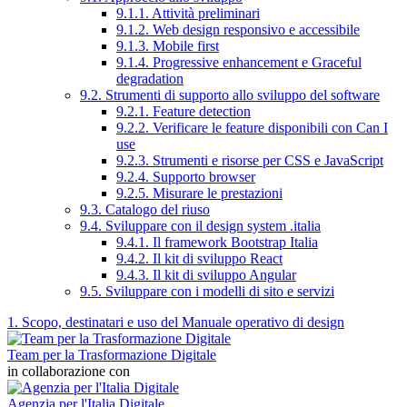
9.1.1. Attività preliminari
9.1.2. Web design responsivo e accessibile
9.1.3. Mobile first
9.1.4. Progressive enhancement e Graceful
degradation
9.2. Strumenti di supporto allo sviluppo del software
9.2.1. Feature detection
9.2.2. Verificare le feature disponibili con Can I
use
9.2.3. Strumenti e risorse per CSS e JavaScript
9.2.4. Supporto browser
9.2.5. Misurare le prestazioni
9.3. Catalogo del riuso
9.4. Sviluppare con il design system .italia
9.4.1. Il framework Bootstrap Italia
9.4.2. Il kit di sviluppo React
9.4.3. Il kit di sviluppo Angular
9.5. Sviluppare con i modelli di sito e servizi
1. Scopo, destinatari e uso del Manuale operativo di design
Team per la Trasformazione Digitale
in collaborazione con
Agenzia per l'Italia Digitale