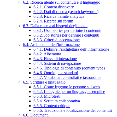
6.2. Ricerca utente sui contenuti e il linguaggio
6.2.1. Content discovery
6.2.2. Dati di ricerca (search keywords)
6.2.3. Ricerca tramite analytics
6.2.4. Ricerca sui forum
6.3. Dalla ricerca ai bisogni degli utenti
6.3.1. User stories per definire i contenuti
6.3.2. Job stories per definire i contenuti
6.3.3. Criteri di accettazione
6.4. Architettura dell’informazione
6.4.1. Definire l’architettura dell’informazione
6.4.2. Alberatura
6.4.3. Flussi di interazione
6.4.4. Sistemi di navigazione
6.4.5. Tipologie di contenuto (content type)
6.4.6. Ontologie e standard
6.4.7. Vocabolari controllati e tassonomie
6.5. Scrittura e linguaggio
6.5.1. Come leggono le persone sul web
6.5.2. Le regole per un linguaggio semplice
6.5.3. Microtesti
6.5.4. Scrittura collaborativa
6.5.5. Content critique
6.5.6. Traduzione e localizzazione dei contenuti
6.6. Documenti