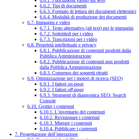
6.6.1. I documenti vanno sul web
6.6.2. Tipi di documenti
6.6.3. Formato di lettura dei documenti elettronici
6.6.4. Modalità di produzione dei documenti
6.7. Immagini e video
6.7.1. Testo alternativo (alt text) per le immagini
6.7.2. Sottotitoli per i video
6.7.3. Trascrizioni per i video
6.8. Proprietà intellettuale e privacy
6.8.1. Pubblicazione di contenuti prodotti dalla
Pubblica Amministrazione
6.8.2. Pubblicazione di contenuti non prodotti
dalla Pubblica Amministrazione
6.8.3. Consenso dei soggetti ritratti
6.9. Ottimizzazione per i motori di ricerca (SEO)
6.9.1. I fattori
on-page
6.9.2. I fattori
off-page
6.9.3. Strumenti di diagnostica SEO: Search
Console
6.10. Gestire i contenuti
6.10.1. L’inventario dei contenuti
6.10.2. Revisionare i contenuti
6.10.3. Migrare i contenuti
6.10.4. Pubblicare i contenuti
7. Progettazione dell’interazione