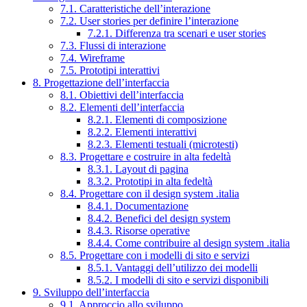
7.1. Caratteristiche dell’interazione
7.2. User stories per definire l’interazione
7.2.1. Differenza tra scenari e user stories
7.3. Flussi di interazione
7.4. Wireframe
7.5. Prototipi interattivi
8. Progettazione dell’interfaccia
8.1. Obiettivi dell’interfaccia
8.2. Elementi dell’interfaccia
8.2.1. Elementi di composizione
8.2.2. Elementi interattivi
8.2.3. Elementi testuali (microtesti)
8.3. Progettare e costruire in alta fedeltà
8.3.1. Layout di pagina
8.3.2. Prototipi in alta fedeltà
8.4. Progettare con il design system .italia
8.4.1. Documentazione
8.4.2. Benefici del design system
8.4.3. Risorse operative
8.4.4. Come contribuire al design system .italia
8.5. Progettare con i modelli di sito e servizi
8.5.1. Vantaggi dell’utilizzo dei modelli
8.5.2. I modelli di sito e servizi disponibili
9. Sviluppo dell’interfaccia
9.1. Approccio allo sviluppo