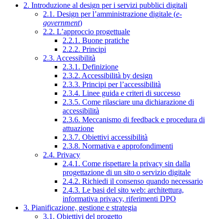
2. Introduzione al design per i servizi pubblici digitali
2.1. Design per l’amministrazione digitale (
e-
government
)
2.2. L’approccio progettuale
2.2.1. Buone pratiche
2.2.2. Principi
2.3. Accessibilità
2.3.1. Definizione
2.3.2. Accessibilità by design
2.3.3. Principi per l’accessibilità
2.3.4. Linee guida e criteri di successo
2.3.5. Come rilasciare una dichiarazione di
accessibilità
2.3.6. Meccanismo di feedback e procedura di
attuazione
2.3.7. Obiettivi accessibilità
2.3.8. Normativa e approfondimenti
2.4. Privacy
2.4.1. Come rispettare la privacy sin dalla
progettazione di un sito o servizio digitale
2.4.2. Richiedi il consenso quando necessario
2.4.3. Le basi del sito web: architettura,
informativa privacy, riferimenti DPO
3. Pianificazione, gestione e strategia
3.1. Obiettivi del progetto