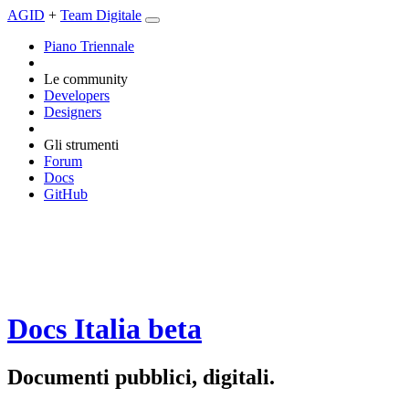
AGID
+
Team Digitale
Piano Triennale
Le community
Developers
Designers
Gli strumenti
Forum
Docs
GitHub
Docs Italia
beta
Documenti pubblici, digitali.