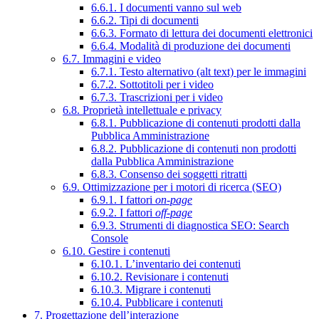
6.6.1. I documenti vanno sul web
6.6.2. Tipi di documenti
6.6.3. Formato di lettura dei documenti elettronici
6.6.4. Modalità di produzione dei documenti
6.7. Immagini e video
6.7.1. Testo alternativo (alt text) per le immagini
6.7.2. Sottotitoli per i video
6.7.3. Trascrizioni per i video
6.8. Proprietà intellettuale e privacy
6.8.1. Pubblicazione di contenuti prodotti dalla
Pubblica Amministrazione
6.8.2. Pubblicazione di contenuti non prodotti
dalla Pubblica Amministrazione
6.8.3. Consenso dei soggetti ritratti
6.9. Ottimizzazione per i motori di ricerca (SEO)
6.9.1. I fattori
on-page
6.9.2. I fattori
off-page
6.9.3. Strumenti di diagnostica SEO: Search
Console
6.10. Gestire i contenuti
6.10.1. L’inventario dei contenuti
6.10.2. Revisionare i contenuti
6.10.3. Migrare i contenuti
6.10.4. Pubblicare i contenuti
7. Progettazione dell’interazione