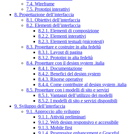
7.4. Wireframe
7.5. Prototipi interattivi
8. Progettazione dell’interfaccia
8.1. Obiettivi dell’interfaccia
8.2. Elementi dell’interfaccia
8.2.1. Elementi di composizione
8.2.2. Elementi interattivi
8.2.3. Elementi testuali (microtesti)
8.3. Progettare e costruire in alta fedeltà
8.3.1. Layout di pagina
8.3.2. Prototipi in alta fedeltà
8.4. Progettare con il design system .italia
8.4.1. Documentazione
8.4.2. Benefici del design system
8.4.3. Risorse operative
8.4.4. Come contribuire al design system .italia
8.5. Progettare con i modelli di sito e servizi
8.5.1. Vantaggi dell’utilizzo dei modelli
8.5.2. I modelli di sito e servizi disponibili
9. Sviluppo dell’interfaccia
9.1. Approccio allo sviluppo
9.1.1. Attività preliminari
9.1.2. Web design responsivo e accessibile
9.1.3. Mobile first
9.1.4. Progressive enhancement e Graceful