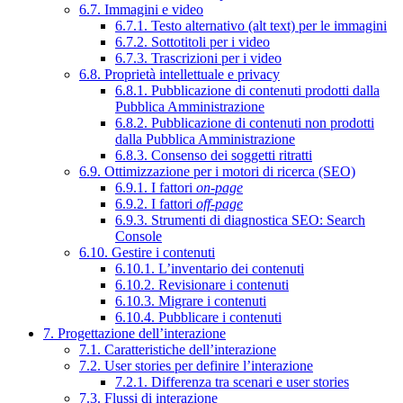
6.7. Immagini e video
6.7.1. Testo alternativo (alt text) per le immagini
6.7.2. Sottotitoli per i video
6.7.3. Trascrizioni per i video
6.8. Proprietà intellettuale e privacy
6.8.1. Pubblicazione di contenuti prodotti dalla
Pubblica Amministrazione
6.8.2. Pubblicazione di contenuti non prodotti
dalla Pubblica Amministrazione
6.8.3. Consenso dei soggetti ritratti
6.9. Ottimizzazione per i motori di ricerca (SEO)
6.9.1. I fattori
on-page
6.9.2. I fattori
off-page
6.9.3. Strumenti di diagnostica SEO: Search
Console
6.10. Gestire i contenuti
6.10.1. L’inventario dei contenuti
6.10.2. Revisionare i contenuti
6.10.3. Migrare i contenuti
6.10.4. Pubblicare i contenuti
7. Progettazione dell’interazione
7.1. Caratteristiche dell’interazione
7.2. User stories per definire l’interazione
7.2.1. Differenza tra scenari e user stories
7.3. Flussi di interazione