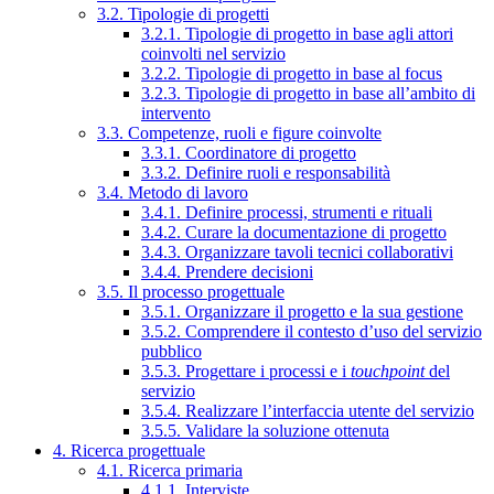
3.2. Tipologie di progetti
3.2.1. Tipologie di progetto in base agli attori
coinvolti nel servizio
3.2.2. Tipologie di progetto in base al focus
3.2.3. Tipologie di progetto in base all’ambito di
intervento
3.3. Competenze, ruoli e figure coinvolte
3.3.1. Coordinatore di progetto
3.3.2. Definire ruoli e responsabilità
3.4. Metodo di lavoro
3.4.1. Definire processi, strumenti e rituali
3.4.2. Curare la documentazione di progetto
3.4.3. Organizzare tavoli tecnici collaborativi
3.4.4. Prendere decisioni
3.5. Il processo progettuale
3.5.1. Organizzare il progetto e la sua gestione
3.5.2. Comprendere il contesto d’uso del servizio
pubblico
3.5.3. Progettare i processi e i
touchpoint
del
servizio
3.5.4. Realizzare l’interfaccia utente del servizio
3.5.5. Validare la soluzione ottenuta
4. Ricerca progettuale
4.1. Ricerca primaria
4.1.1. Interviste