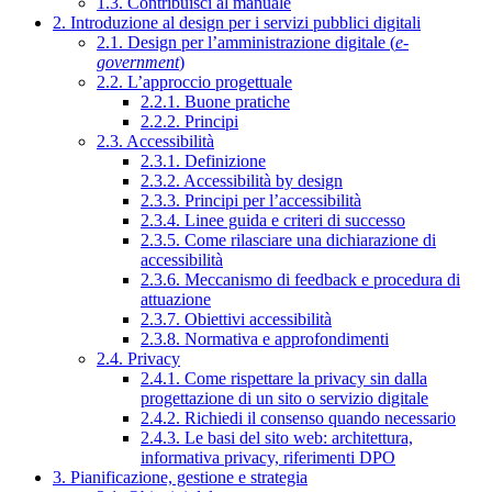
1.3. Contribuisci al manuale
2. Introduzione al design per i servizi pubblici digitali
2.1. Design per l’amministrazione digitale (
e-
government
)
2.2. L’approccio progettuale
2.2.1. Buone pratiche
2.2.2. Principi
2.3. Accessibilità
2.3.1. Definizione
2.3.2. Accessibilità by design
2.3.3. Principi per l’accessibilità
2.3.4. Linee guida e criteri di successo
2.3.5. Come rilasciare una dichiarazione di
accessibilità
2.3.6. Meccanismo di feedback e procedura di
attuazione
2.3.7. Obiettivi accessibilità
2.3.8. Normativa e approfondimenti
2.4. Privacy
2.4.1. Come rispettare la privacy sin dalla
progettazione di un sito o servizio digitale
2.4.2. Richiedi il consenso quando necessario
2.4.3. Le basi del sito web: architettura,
informativa privacy, riferimenti DPO
3. Pianificazione, gestione e strategia