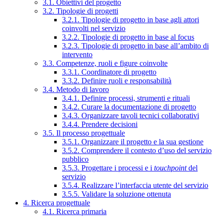
3.1. Obiettivi del progetto
3.2. Tipologie di progetti
3.2.1. Tipologie di progetto in base agli attori
coinvolti nel servizio
3.2.2. Tipologie di progetto in base al focus
3.2.3. Tipologie di progetto in base all’ambito di
intervento
3.3. Competenze, ruoli e figure coinvolte
3.3.1. Coordinatore di progetto
3.3.2. Definire ruoli e responsabilità
3.4. Metodo di lavoro
3.4.1. Definire processi, strumenti e rituali
3.4.2. Curare la documentazione di progetto
3.4.3. Organizzare tavoli tecnici collaborativi
3.4.4. Prendere decisioni
3.5. Il processo progettuale
3.5.1. Organizzare il progetto e la sua gestione
3.5.2. Comprendere il contesto d’uso del servizio
pubblico
3.5.3. Progettare i processi e i
touchpoint
del
servizio
3.5.4. Realizzare l’interfaccia utente del servizio
3.5.5. Validare la soluzione ottenuta
4. Ricerca progettuale
4.1. Ricerca primaria