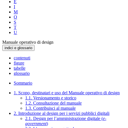
E
I
M
O
S
T
U
Manuale operativo di design
indici e glossario
contenuti
figure
tabelle
glossario
Sommario
1. Scopo, destinatari e uso del Manuale operativo di design
1.1. Versionamento e storico
1.2. Consultazione del manuale
1.3. Contribuisci al manuale
2. Introduzione al design per i servizi pubblici digitali
2.1. Design per l’amministrazione digitale (
e-
government
)