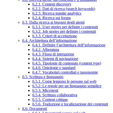
6.2.1. Content discovery
6.2.2. Dati di ricerca (search keywords)
6.2.3. Ricerca tramite analytics
6.2.4. Ricerca sui forum
6.3. Dalla ricerca ai bisogni degli utenti
6.3.1. User stories per definire i contenuti
6.3.2. Job stories per definire i contenuti
6.3.3. Criteri di accettazione
6.4. Architettura dell’informazione
6.4.1. Definire l’architettura dell’informazione
6.4.2. Alberatura
6.4.3. Flussi di interazione
6.4.4. Sistemi di navigazione
6.4.5. Tipologie di contenuto (content type)
6.4.6. Ontologie e standard
6.4.7. Vocabolari controllati e tassonomie
6.5. Scrittura e linguaggio
6.5.1. Come leggono le persone sul web
6.5.2. Le regole per un linguaggio semplice
6.5.3. Microtesti
6.5.4. Scrittura collaborativa
6.5.5. Content critique
6.5.6. Traduzione e localizzazione dei contenuti
6.6. Documenti