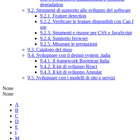
degradation
9.2. Strumenti di supporto allo sviluppo del software
9.2.1. Feature detection
9.2.2. Verificare le feature disponibili con Can I
use
9.2.3. Strumenti e risorse per CSS e JavaScript
9.2.4. Supporto browser
9.2.5. Misurare le prestazioni
9.3. Catalogo del riuso
9.4. Sviluppare con il design system .italia
9.4.1. Il framework Bootstrap Italia
9.4.2. Il kit di sviluppo React
9.4.3. Il kit di sviluppo Angular
9.5. Sviluppare con i modelli di sito e servizi
None
None
A
B
C
D
E
I
M