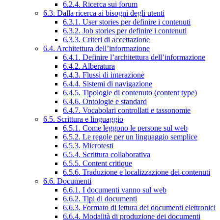
6.2.4. Ricerca sui forum
6.3. Dalla ricerca ai bisogni degli utenti
6.3.1. User stories per definire i contenuti
6.3.2. Job stories per definire i contenuti
6.3.3. Criteri di accettazione
6.4. Architettura dell’informazione
6.4.1. Definire l’architettura dell’informazione
6.4.2. Alberatura
6.4.3. Flussi di interazione
6.4.4. Sistemi di navigazione
6.4.5. Tipologie di contenuto (content type)
6.4.6. Ontologie e standard
6.4.7. Vocabolari controllati e tassonomie
6.5. Scrittura e linguaggio
6.5.1. Come leggono le persone sul web
6.5.2. Le regole per un linguaggio semplice
6.5.3. Microtesti
6.5.4. Scrittura collaborativa
6.5.5. Content critique
6.5.6. Traduzione e localizzazione dei contenuti
6.6. Documenti
6.6.1. I documenti vanno sul web
6.6.2. Tipi di documenti
6.6.3. Formato di lettura dei documenti elettronici
6.6.4. Modalità di produzione dei documenti