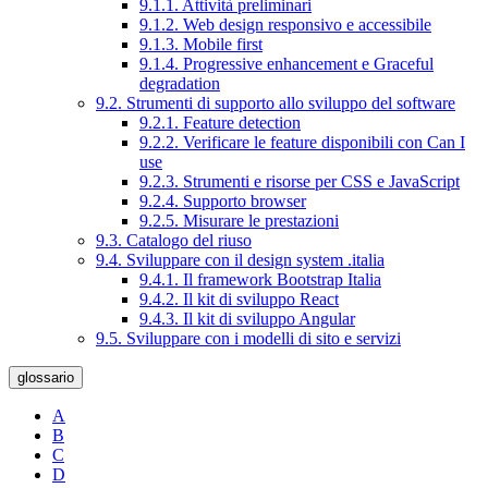
9.1.1. Attività preliminari
9.1.2. Web design responsivo e accessibile
9.1.3. Mobile first
9.1.4. Progressive enhancement e Graceful
degradation
9.2. Strumenti di supporto allo sviluppo del software
9.2.1. Feature detection
9.2.2. Verificare le feature disponibili con Can I
use
9.2.3. Strumenti e risorse per CSS e JavaScript
9.2.4. Supporto browser
9.2.5. Misurare le prestazioni
9.3. Catalogo del riuso
9.4. Sviluppare con il design system .italia
9.4.1. Il framework Bootstrap Italia
9.4.2. Il kit di sviluppo React
9.4.3. Il kit di sviluppo Angular
9.5. Sviluppare con i modelli di sito e servizi
glossario
A
B
C
D