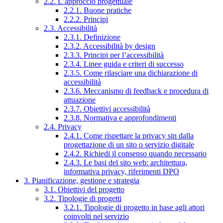
2.2. L’approccio progettuale
2.2.1. Buone pratiche
2.2.2. Principi
2.3. Accessibilità
2.3.1. Definizione
2.3.2. Accessibilità by design
2.3.3. Principi per l’accessibilità
2.3.4. Linee guida e criteri di successo
2.3.5. Come rilasciare una dichiarazione di
accessibilità
2.3.6. Meccanismo di feedback e procedura di
attuazione
2.3.7. Obiettivi accessibilità
2.3.8. Normativa e approfondimenti
2.4. Privacy
2.4.1. Come rispettare la privacy sin dalla
progettazione di un sito o servizio digitale
2.4.2. Richiedi il consenso quando necessario
2.4.3. Le basi del sito web: architettura,
informativa privacy, riferimenti DPO
3. Pianificazione, gestione e strategia
3.1. Obiettivi del progetto
3.2. Tipologie di progetti
3.2.1. Tipologie di progetto in base agli attori
coinvolti nel servizio