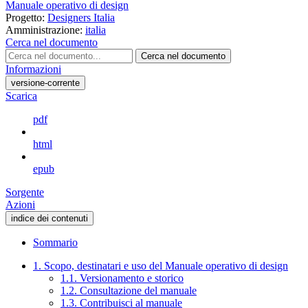
Manuale operativo di design
Progetto:
Designers Italia
Amministrazione:
italia
Cerca nel documento
Cerca nel documento
Informazioni
versione-corrente
Scarica
pdf
html
epub
Sorgente
Azioni
indice dei contenuti
Sommario
1. Scopo, destinatari e uso del Manuale operativo di design
1.1. Versionamento e storico
1.2. Consultazione del manuale
1.3. Contribuisci al manuale