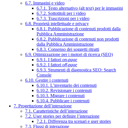
6.7. Immagini e video
6.7.1. Testo alternativo (alt text) per le immagini
6.7.2. Sottotitoli per i video
6.7.3. Trascrizioni per i video
6.8. Proprietà intellettuale e privacy
6.8.1. Pubblicazione di contenuti prodotti dalla
Pubblica Amministrazione
6.8.2. Pubblicazione di contenuti non prodotti
dalla Pubblica Amministrazione
6.8.3. Consenso dei soggetti ritratti
6.9. Ottimizzazione per i motori di ricerca (SEO)
6.9.1. I fattori
on-page
6.9.2. I fattori
off-page
6.9.3. Strumenti di diagnostica SEO: Search
Console
6.10. Gestire i contenuti
6.10.1. L’inventario dei contenuti
6.10.2. Revisionare i contenuti
6.10.3. Migrare i contenuti
6.10.4. Pubblicare i contenuti
7. Progettazione dell’interazione
7.1. Caratteristiche dell’interazione
7.2. User stories per definire l’interazione
7.2.1. Differenza tra scenari e user stories
7.3. Flussi di interazione