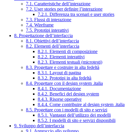
7.1. Caratteristiche dell’interazione
7.2. User stories per definire l’interazione
7.2.1. Differenza tra scenari e user stories
7.3. Flussi di interazione
7.4. Wireframe
7.5. Prototipi interattivi
8. Progettazione dell’interfaccia
8.1. Obiettivi dell’interfaccia
8.2. Elementi dell’interfaccia
8.2.1. Elementi di composizione
8.2.2. Elementi interattivi
8.2.3. Elementi testuali (microtesti)
8.3. Progettare e costruire in alta fedeltà
8.3.1. Layout di pagina
8.3.2. Prototipi in alta fedeltà
8.4. Progettare con il design system .italia
8.4.1. Documentazione
8.4.2. Benefici del design system
8.4.3. Risorse operative
8.4.4. Come contribuire al design system .italia
8.5. Progettare con i modelli di sito e servizi
8.5.1. Vantaggi dell’utilizzo dei modelli
8.5.2. I modelli di sito e servizi disponibili
9. Sviluppo dell’interfaccia
9.1. Approccio allo sviluppo