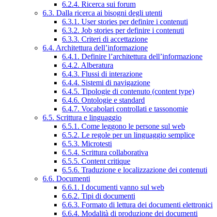
6.2.4. Ricerca sui forum
6.3. Dalla ricerca ai bisogni degli utenti
6.3.1. User stories per definire i contenuti
6.3.2. Job stories per definire i contenuti
6.3.3. Criteri di accettazione
6.4. Architettura dell’informazione
6.4.1. Definire l’architettura dell’informazione
6.4.2. Alberatura
6.4.3. Flussi di interazione
6.4.4. Sistemi di navigazione
6.4.5. Tipologie di contenuto (content type)
6.4.6. Ontologie e standard
6.4.7. Vocabolari controllati e tassonomie
6.5. Scrittura e linguaggio
6.5.1. Come leggono le persone sul web
6.5.2. Le regole per un linguaggio semplice
6.5.3. Microtesti
6.5.4. Scrittura collaborativa
6.5.5. Content critique
6.5.6. Traduzione e localizzazione dei contenuti
6.6. Documenti
6.6.1. I documenti vanno sul web
6.6.2. Tipi di documenti
6.6.3. Formato di lettura dei documenti elettronici
6.6.4. Modalità di produzione dei documenti