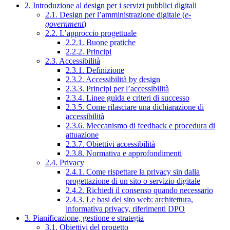
2. Introduzione al design per i servizi pubblici digitali
2.1. Design per l’amministrazione digitale (
e-
government
)
2.2. L’approccio progettuale
2.2.1. Buone pratiche
2.2.2. Principi
2.3. Accessibilità
2.3.1. Definizione
2.3.2. Accessibilità by design
2.3.3. Principi per l’accessibilità
2.3.4. Linee guida e criteri di successo
2.3.5. Come rilasciare una dichiarazione di
accessibilità
2.3.6. Meccanismo di feedback e procedura di
attuazione
2.3.7. Obiettivi accessibilità
2.3.8. Normativa e approfondimenti
2.4. Privacy
2.4.1. Come rispettare la privacy sin dalla
progettazione di un sito o servizio digitale
2.4.2. Richiedi il consenso quando necessario
2.4.3. Le basi del sito web: architettura,
informativa privacy, riferimenti DPO
3. Pianificazione, gestione e strategia
3.1. Obiettivi del progetto