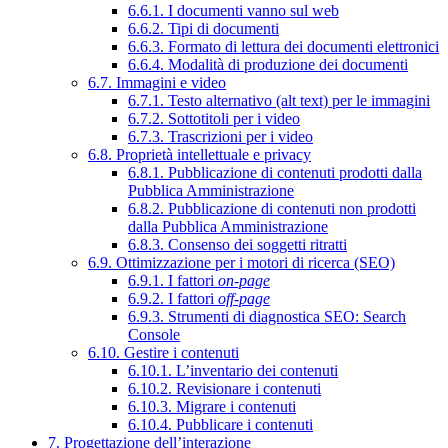
6.6.1. I documenti vanno sul web
6.6.2. Tipi di documenti
6.6.3. Formato di lettura dei documenti elettronici
6.6.4. Modalità di produzione dei documenti
6.7. Immagini e video
6.7.1. Testo alternativo (alt text) per le immagini
6.7.2. Sottotitoli per i video
6.7.3. Trascrizioni per i video
6.8. Proprietà intellettuale e privacy
6.8.1. Pubblicazione di contenuti prodotti dalla
Pubblica Amministrazione
6.8.2. Pubblicazione di contenuti non prodotti
dalla Pubblica Amministrazione
6.8.3. Consenso dei soggetti ritratti
6.9. Ottimizzazione per i motori di ricerca (SEO)
6.9.1. I fattori
on-page
6.9.2. I fattori
off-page
6.9.3. Strumenti di diagnostica SEO: Search
Console
6.10. Gestire i contenuti
6.10.1. L’inventario dei contenuti
6.10.2. Revisionare i contenuti
6.10.3. Migrare i contenuti
6.10.4. Pubblicare i contenuti
7. Progettazione dell’interazione