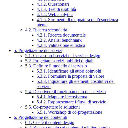
4.1.2. Questionari
4.1.3. Test di usabilità
4.1.4. Web analytics
4.1.5. Strumenti di mappatura dell’esperienza
utente
4.2. Ricerca secondaria
4.2.1. Ricerca documentale
4.2.2. Analisi benchmark
4.2.3. Valutazione euristica
5. Progettazione dei servizi
5.1. Cosa sono i servizi e il service design
5.2. Progettare servizi pubblici digitali
5.3. Definire il modello di servizio
5.3.1. Identificare gli attori coinvolti
5.3.2. Formulare la proposta di valore
5.3.3. Inquadrare gli elementi costitutivi del
servizio
5.4. Descrivere il funzionamento del servizio
5.4.1. Mappare l’ecosistema
5.4.2. Rappresentare i flussi di servizio
5.5. Co-progettare le soluzioni
5.5.1. Workshop di co-progettazione
6. Progettazione dei contenuti
6.1. Cos’è il content design
6.2. Ricerca utente sui contenuti e il linguaggio