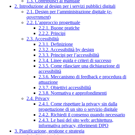
1.3. Contribuisci al manuale
2. Introduzione al design per i servizi pubblici digitali
2.1. Design per l’amministrazione digitale (
e-
government
)
2.2. L’approccio progettuale
2.2.1. Buone pratiche
2.2.2. Principi
2.3. Accessibilità
2.3.1. Definizione
2.3.2. Accessibilità by design
2.3.3. Principi per l’accessibilità
2.3.4. Linee guida e criteri di successo
2.3.5. Come rilasciare una dichiarazione di
accessibilità
2.3.6. Meccanismo di feedback e procedura di
attuazione
2.3.7. Obiettivi accessibilità
2.3.8. Normativa e approfondimenti
2.4. Privacy
2.4.1. Come rispettare la privacy sin dalla
progettazione di un sito o servizio digitale
2.4.2. Richiedi il consenso quando necessario
2.4.3. Le basi del sito web: architettura,
informativa privacy, riferimenti DPO
3. Pianificazione, gestione e strategia