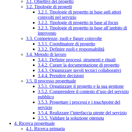
3.1. Obiettivi del progetto
3.2. Tipologie di progetti
3.2.1. Tipologie di progetto in base agli attori
coinvolti nel servizio
3.2.2. Tipologie di progetto in base al focus
3.2.3. Tipologie di progetto in base all’ambito di
intervento
3.3. Competenze, ruoli e figure coinvolte
3.3.1. Coordinatore di progetto
3.3.2. Definire ruoli e responsabilità
3.4. Metodo di lavoro
3.4.1. Definire processi, strumenti e rituali
3.4.2. Curare la documentazione di progetto
3.4.3. Organizzare tavoli tecnici collaborativi
3.4.4. Prendere decisioni
3.5. Il processo progettuale
3.5.1. Organizzare il progetto e la sua gestione
3.5.2. Comprendere il contesto d’uso del servizio
pubblico
3.5.3. Progettare i processi e i
touchpoint
del
servizio
3.5.4. Realizzare l’interfaccia utente del servizio
3.5.5. Validare la soluzione ottenuta
4. Ricerca progettuale
4.1. Ricerca primaria