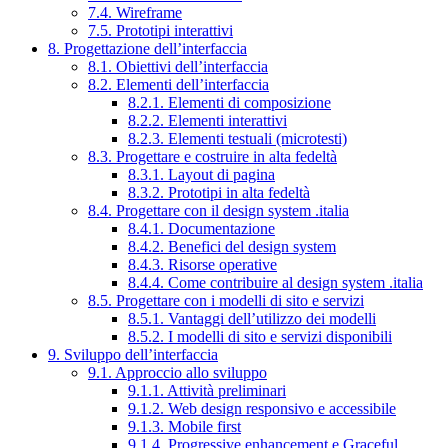
7.4. Wireframe
7.5. Prototipi interattivi
8. Progettazione dell’interfaccia
8.1. Obiettivi dell’interfaccia
8.2. Elementi dell’interfaccia
8.2.1. Elementi di composizione
8.2.2. Elementi interattivi
8.2.3. Elementi testuali (microtesti)
8.3. Progettare e costruire in alta fedeltà
8.3.1. Layout di pagina
8.3.2. Prototipi in alta fedeltà
8.4. Progettare con il design system .italia
8.4.1. Documentazione
8.4.2. Benefici del design system
8.4.3. Risorse operative
8.4.4. Come contribuire al design system .italia
8.5. Progettare con i modelli di sito e servizi
8.5.1. Vantaggi dell’utilizzo dei modelli
8.5.2. I modelli di sito e servizi disponibili
9. Sviluppo dell’interfaccia
9.1. Approccio allo sviluppo
9.1.1. Attività preliminari
9.1.2. Web design responsivo e accessibile
9.1.3. Mobile first
9.1.4. Progressive enhancement e Graceful