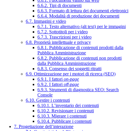
6.6.1. I documenti vanno sul web
6.6.2. Tipi di documenti
6.6.3. Formato di lettura dei documenti elettronici
6.6.4. Modalità di produzione dei documenti
6.7. Immagini e video
6.7.1. Testo alternativo (alt text) per le immagini
6.7.2. Sottotitoli per i video
6.7.3. Trascrizioni per i video
6.8. Proprietà intellettuale e privacy
6.8.1. Pubblicazione di contenuti prodotti dalla
Pubblica Amministrazione
6.8.2. Pubblicazione di contenuti non prodotti
dalla Pubblica Amministrazione
6.8.3. Consenso dei soggetti ritratti
6.9. Ottimizzazione per i motori di ricerca (SEO)
6.9.1. I fattori
on-page
6.9.2. I fattori
off-page
6.9.3. Strumenti di diagnostica SEO: Search
Console
6.10. Gestire i contenuti
6.10.1. L’inventario dei contenuti
6.10.2. Revisionare i contenuti
6.10.3. Migrare i contenuti
6.10.4. Pubblicare i contenuti
7. Progettazione dell’interazione