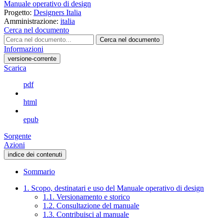
Manuale operativo di design
Progetto:
Designers Italia
Amministrazione:
italia
Cerca nel documento
Cerca nel documento
Informazioni
versione-corrente
Scarica
pdf
html
epub
Sorgente
Azioni
indice dei contenuti
Sommario
1. Scopo, destinatari e uso del Manuale operativo di design
1.1. Versionamento e storico
1.2. Consultazione del manuale
1.3. Contribuisci al manuale