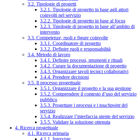
3.2. Tipologie di progetti
3.2.1. Tipologie di progetto in base agli attori
coinvolti nel servizio
3.2.2. Tipologie di progetto in base al focus
3.2.3. Tipologie di progetto in base all’ambito di
intervento
3.3. Competenze, ruoli e figure coinvolte
3.3.1. Coordinatore di progetto
3.3.2. Definire ruoli e responsabilità
3.4. Metodo di lavoro
3.4.1. Definire processi, strumenti e rituali
3.4.2. Curare la documentazione di progetto
3.4.3. Organizzare tavoli tecnici collaborativi
3.4.4. Prendere decisioni
3.5. Il processo progettuale
3.5.1. Organizzare il progetto e la sua gestione
3.5.2. Comprendere il contesto d’uso del servizio
pubblico
3.5.3. Progettare i processi e i
touchpoint
del
servizio
3.5.4. Realizzare l’interfaccia utente del servizio
3.5.5. Validare la soluzione ottenuta
4. Ricerca progettuale
4.1. Ricerca primaria
4.1.1. Interviste