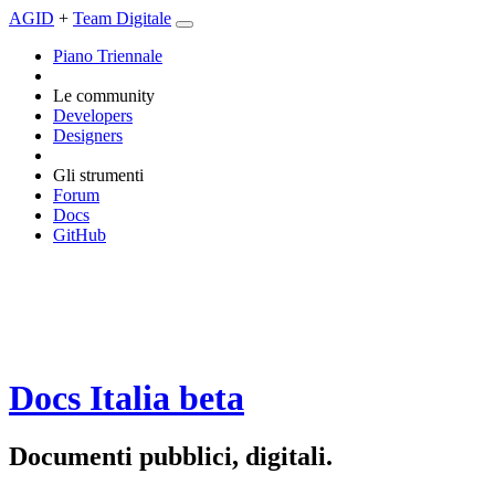
AGID
+
Team Digitale
Piano Triennale
Le community
Developers
Designers
Gli strumenti
Forum
Docs
GitHub
Docs Italia
beta
Documenti pubblici, digitali.