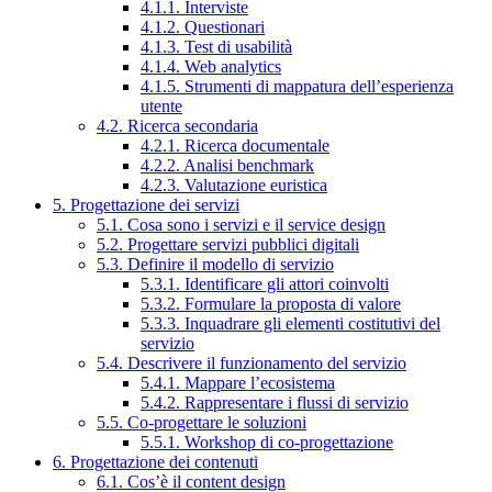
4.1.1. Interviste
4.1.2. Questionari
4.1.3. Test di usabilità
4.1.4. Web analytics
4.1.5. Strumenti di mappatura dell’esperienza
utente
4.2. Ricerca secondaria
4.2.1. Ricerca documentale
4.2.2. Analisi benchmark
4.2.3. Valutazione euristica
5. Progettazione dei servizi
5.1. Cosa sono i servizi e il service design
5.2. Progettare servizi pubblici digitali
5.3. Definire il modello di servizio
5.3.1. Identificare gli attori coinvolti
5.3.2. Formulare la proposta di valore
5.3.3. Inquadrare gli elementi costitutivi del
servizio
5.4. Descrivere il funzionamento del servizio
5.4.1. Mappare l’ecosistema
5.4.2. Rappresentare i flussi di servizio
5.5. Co-progettare le soluzioni
5.5.1. Workshop di co-progettazione
6. Progettazione dei contenuti
6.1. Cos’è il content design