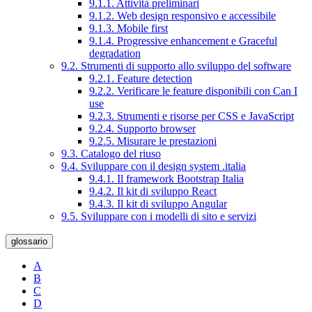
9.1.1. Attività preliminari
9.1.2. Web design responsivo e accessibile
9.1.3. Mobile first
9.1.4. Progressive enhancement e Graceful
degradation
9.2. Strumenti di supporto allo sviluppo del software
9.2.1. Feature detection
9.2.2. Verificare le feature disponibili con Can I
use
9.2.3. Strumenti e risorse per CSS e JavaScript
9.2.4. Supporto browser
9.2.5. Misurare le prestazioni
9.3. Catalogo del riuso
9.4. Sviluppare con il design system .italia
9.4.1. Il framework Bootstrap Italia
9.4.2. Il kit di sviluppo React
9.4.3. Il kit di sviluppo Angular
9.5. Sviluppare con i modelli di sito e servizi
glossario
A
B
C
D