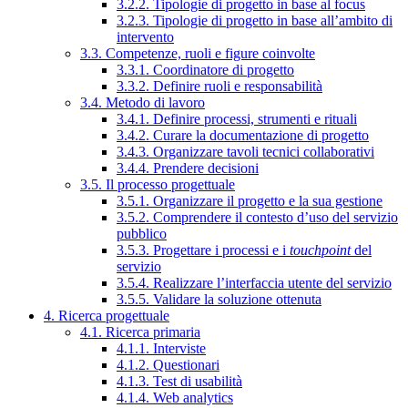
3.2.2. Tipologie di progetto in base al focus
3.2.3. Tipologie di progetto in base all’ambito di
intervento
3.3. Competenze, ruoli e figure coinvolte
3.3.1. Coordinatore di progetto
3.3.2. Definire ruoli e responsabilità
3.4. Metodo di lavoro
3.4.1. Definire processi, strumenti e rituali
3.4.2. Curare la documentazione di progetto
3.4.3. Organizzare tavoli tecnici collaborativi
3.4.4. Prendere decisioni
3.5. Il processo progettuale
3.5.1. Organizzare il progetto e la sua gestione
3.5.2. Comprendere il contesto d’uso del servizio
pubblico
3.5.3. Progettare i processi e i
touchpoint
del
servizio
3.5.4. Realizzare l’interfaccia utente del servizio
3.5.5. Validare la soluzione ottenuta
4. Ricerca progettuale
4.1. Ricerca primaria
4.1.1. Interviste
4.1.2. Questionari
4.1.3. Test di usabilità
4.1.4. Web analytics