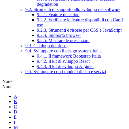
degradation
9.2. Strumenti di supporto allo sviluppo del software
9.2.1. Feature detection
9.2.2. Verificare le feature disponibili con Can I
use
9.2.3. Strumenti e risorse per CSS e JavaScript
9.2.4. Supporto browser
9.2.5. Misurare le prestazioni
9.3. Catalogo del riuso
9.4. Sviluppare con il design system .italia
9.4.1. Il framework Bootstrap Italia
9.4.2. Il kit di sviluppo React
9.4.3. Il kit di sviluppo Angular
9.5. Sviluppare con i modelli di sito e servizi
None
None
A
B
C
D
E
I
M