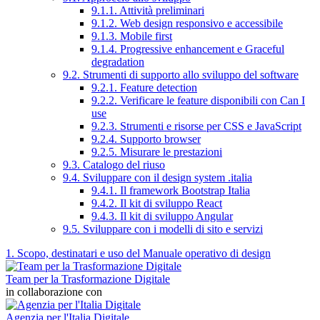
9.1.1. Attività preliminari
9.1.2. Web design responsivo e accessibile
9.1.3. Mobile first
9.1.4. Progressive enhancement e Graceful
degradation
9.2. Strumenti di supporto allo sviluppo del software
9.2.1. Feature detection
9.2.2. Verificare le feature disponibili con Can I
use
9.2.3. Strumenti e risorse per CSS e JavaScript
9.2.4. Supporto browser
9.2.5. Misurare le prestazioni
9.3. Catalogo del riuso
9.4. Sviluppare con il design system .italia
9.4.1. Il framework Bootstrap Italia
9.4.2. Il kit di sviluppo React
9.4.3. Il kit di sviluppo Angular
9.5. Sviluppare con i modelli di sito e servizi
1. Scopo, destinatari e uso del Manuale operativo di design
Team per la Trasformazione Digitale
in collaborazione con
Agenzia per l'Italia Digitale