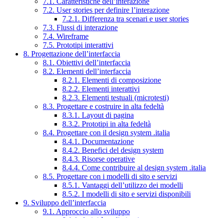
7.1. Caratteristiche dell’interazione
7.2. User stories per definire l’interazione
7.2.1. Differenza tra scenari e user stories
7.3. Flussi di interazione
7.4. Wireframe
7.5. Prototipi interattivi
8. Progettazione dell’interfaccia
8.1. Obiettivi dell’interfaccia
8.2. Elementi dell’interfaccia
8.2.1. Elementi di composizione
8.2.2. Elementi interattivi
8.2.3. Elementi testuali (microtesti)
8.3. Progettare e costruire in alta fedeltà
8.3.1. Layout di pagina
8.3.2. Prototipi in alta fedeltà
8.4. Progettare con il design system .italia
8.4.1. Documentazione
8.4.2. Benefici del design system
8.4.3. Risorse operative
8.4.4. Come contribuire al design system .italia
8.5. Progettare con i modelli di sito e servizi
8.5.1. Vantaggi dell’utilizzo dei modelli
8.5.2. I modelli di sito e servizi disponibili
9. Sviluppo dell’interfaccia
9.1. Approccio allo sviluppo