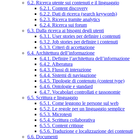
6.2. Ricerca utente sui contenuti e il linguaggio
6.2.1. Content discovery
6.2.2. Dati di ricerca (search keywords)
6.2.3. Ricerca tramite analytics
6.2.4. Ricerca sui forum
6.3. Dalla ricerca ai bisogni degli utenti
6.3.1. User stories per definire i contenuti
6.3.2. Job stories per definire i contenuti
6.3.3. Criteri di accettazione
6.4. Architettura dell’informazione
6.4.1. Definire l’architettura dell’informazione
6.4.2. Alberatura
6.4.3. Flussi di interazione
6.4.4. Sistemi di navigazione
6.4.5. Tipologie di contenuto (content type)
6.4.6. Ontologie e standard
6.4.7. Vocabolari controllati e tassonomie
6.5. Scrittura e linguaggio
6.5.1. Come leggono le persone sul web
6.5.2. Le regole per un linguaggio semplice
6.5.3. Microtesti
6.5.4. Scrittura collaborativa
6.5.5. Content critique
6.5.6. Traduzione e localizzazione dei contenuti
6.6. Documenti