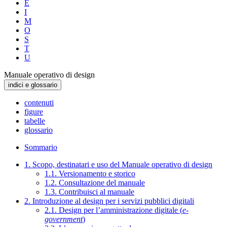
E
I
M
O
S
T
U
Manuale operativo di design
indici e glossario
contenuti
figure
tabelle
glossario
Sommario
1. Scopo, destinatari e uso del Manuale operativo di design
1.1. Versionamento e storico
1.2. Consultazione del manuale
1.3. Contribuisci al manuale
2. Introduzione al design per i servizi pubblici digitali
2.1. Design per l’amministrazione digitale (
e-
government
)