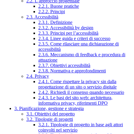
2.2. L’approccio progettuale
2.2.1. Buone pratiche
2.2.2. Principi
2.3. Accessibilità
2.3.1. Definizione
2.3.2. Accessibilità by design
2.3.3. Principi per l’accessibilità
2.3.4. Linee guida e criteri di successo
2.3.5. Come rilasciare una dichiarazione di
accessibilità
2.3.6. Meccanismo di feedback e procedura di
attuazione
2.3.7. Obiettivi accessibilità
2.3.8. Normativa e approfondimenti
2.4. Privacy
2.4.1. Come rispettare la privacy sin dalla
progettazione di un sito o servizio digitale
2.4.2. Richiedi il consenso quando necessario
2.4.3. Le basi del sito web: architettura,
informativa privacy, riferimenti DPO
3. Pianificazione, gestione e strategia
3.1. Obiettivi del progetto
3.2. Tipologie di progetti
3.2.1. Tipologie di progetto in base agli attori
coinvolti nel servizio