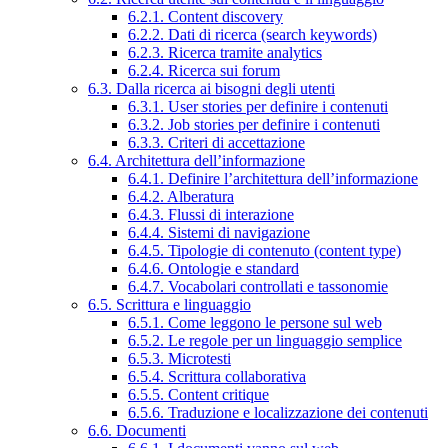
6.2.1. Content discovery
6.2.2. Dati di ricerca (search keywords)
6.2.3. Ricerca tramite analytics
6.2.4. Ricerca sui forum
6.3. Dalla ricerca ai bisogni degli utenti
6.3.1. User stories per definire i contenuti
6.3.2. Job stories per definire i contenuti
6.3.3. Criteri di accettazione
6.4. Architettura dell’informazione
6.4.1. Definire l’architettura dell’informazione
6.4.2. Alberatura
6.4.3. Flussi di interazione
6.4.4. Sistemi di navigazione
6.4.5. Tipologie di contenuto (content type)
6.4.6. Ontologie e standard
6.4.7. Vocabolari controllati e tassonomie
6.5. Scrittura e linguaggio
6.5.1. Come leggono le persone sul web
6.5.2. Le regole per un linguaggio semplice
6.5.3. Microtesti
6.5.4. Scrittura collaborativa
6.5.5. Content critique
6.5.6. Traduzione e localizzazione dei contenuti
6.6. Documenti