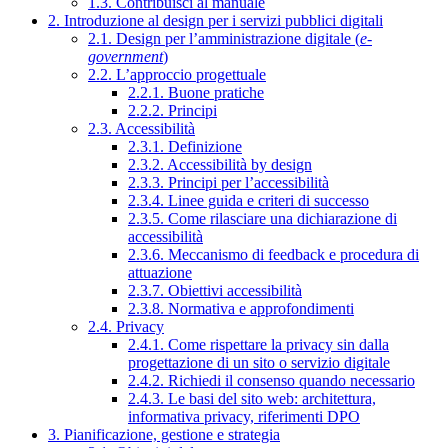
1.3. Contribuisci al manuale
2. Introduzione al design per i servizi pubblici digitali
2.1. Design per l’amministrazione digitale (
e-
government
)
2.2. L’approccio progettuale
2.2.1. Buone pratiche
2.2.2. Principi
2.3. Accessibilità
2.3.1. Definizione
2.3.2. Accessibilità by design
2.3.3. Principi per l’accessibilità
2.3.4. Linee guida e criteri di successo
2.3.5. Come rilasciare una dichiarazione di
accessibilità
2.3.6. Meccanismo di feedback e procedura di
attuazione
2.3.7. Obiettivi accessibilità
2.3.8. Normativa e approfondimenti
2.4. Privacy
2.4.1. Come rispettare la privacy sin dalla
progettazione di un sito o servizio digitale
2.4.2. Richiedi il consenso quando necessario
2.4.3. Le basi del sito web: architettura,
informativa privacy, riferimenti DPO
3. Pianificazione, gestione e strategia