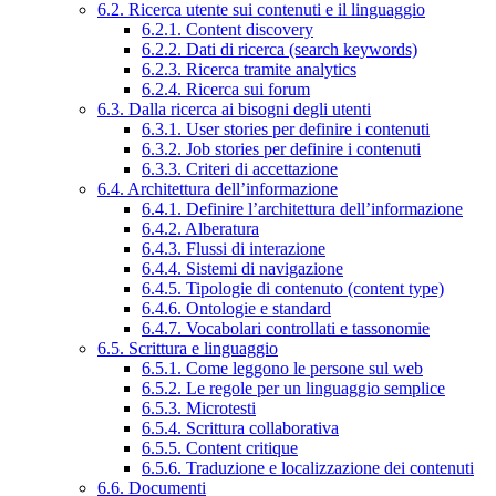
6.2. Ricerca utente sui contenuti e il linguaggio
6.2.1. Content discovery
6.2.2. Dati di ricerca (search keywords)
6.2.3. Ricerca tramite analytics
6.2.4. Ricerca sui forum
6.3. Dalla ricerca ai bisogni degli utenti
6.3.1. User stories per definire i contenuti
6.3.2. Job stories per definire i contenuti
6.3.3. Criteri di accettazione
6.4. Architettura dell’informazione
6.4.1. Definire l’architettura dell’informazione
6.4.2. Alberatura
6.4.3. Flussi di interazione
6.4.4. Sistemi di navigazione
6.4.5. Tipologie di contenuto (content type)
6.4.6. Ontologie e standard
6.4.7. Vocabolari controllati e tassonomie
6.5. Scrittura e linguaggio
6.5.1. Come leggono le persone sul web
6.5.2. Le regole per un linguaggio semplice
6.5.3. Microtesti
6.5.4. Scrittura collaborativa
6.5.5. Content critique
6.5.6. Traduzione e localizzazione dei contenuti
6.6. Documenti