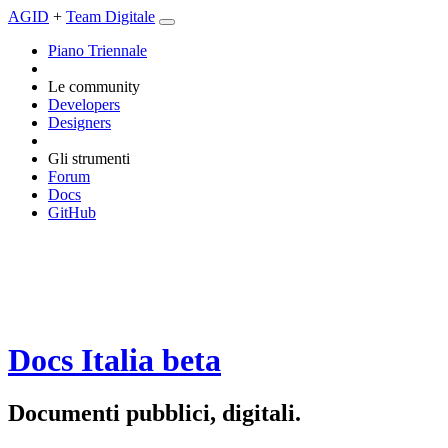
AGID
+
Team Digitale
Piano Triennale
Le community
Developers
Designers
Gli strumenti
Forum
Docs
GitHub
Docs Italia
beta
Documenti pubblici, digitali.