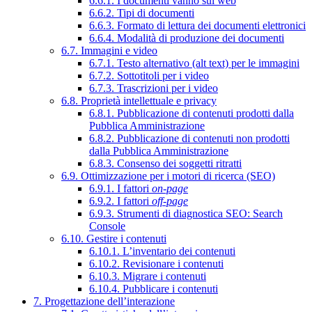
6.6.1. I documenti vanno sul web
6.6.2. Tipi di documenti
6.6.3. Formato di lettura dei documenti elettronici
6.6.4. Modalità di produzione dei documenti
6.7. Immagini e video
6.7.1. Testo alternativo (alt text) per le immagini
6.7.2. Sottotitoli per i video
6.7.3. Trascrizioni per i video
6.8. Proprietà intellettuale e privacy
6.8.1. Pubblicazione di contenuti prodotti dalla
Pubblica Amministrazione
6.8.2. Pubblicazione di contenuti non prodotti
dalla Pubblica Amministrazione
6.8.3. Consenso dei soggetti ritratti
6.9. Ottimizzazione per i motori di ricerca (SEO)
6.9.1. I fattori
on-page
6.9.2. I fattori
off-page
6.9.3. Strumenti di diagnostica SEO: Search
Console
6.10. Gestire i contenuti
6.10.1. L’inventario dei contenuti
6.10.2. Revisionare i contenuti
6.10.3. Migrare i contenuti
6.10.4. Pubblicare i contenuti
7. Progettazione dell’interazione