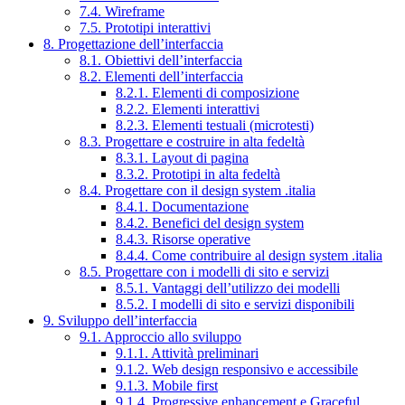
7.4. Wireframe
7.5. Prototipi interattivi
8. Progettazione dell’interfaccia
8.1. Obiettivi dell’interfaccia
8.2. Elementi dell’interfaccia
8.2.1. Elementi di composizione
8.2.2. Elementi interattivi
8.2.3. Elementi testuali (microtesti)
8.3. Progettare e costruire in alta fedeltà
8.3.1. Layout di pagina
8.3.2. Prototipi in alta fedeltà
8.4. Progettare con il design system .italia
8.4.1. Documentazione
8.4.2. Benefici del design system
8.4.3. Risorse operative
8.4.4. Come contribuire al design system .italia
8.5. Progettare con i modelli di sito e servizi
8.5.1. Vantaggi dell’utilizzo dei modelli
8.5.2. I modelli di sito e servizi disponibili
9. Sviluppo dell’interfaccia
9.1. Approccio allo sviluppo
9.1.1. Attività preliminari
9.1.2. Web design responsivo e accessibile
9.1.3. Mobile first
9.1.4. Progressive enhancement e Graceful