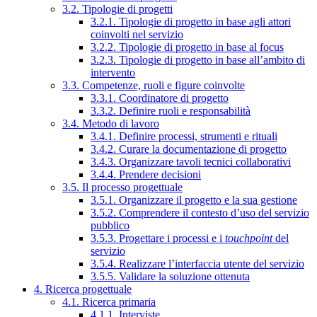
3.2. Tipologie di progetti
3.2.1. Tipologie di progetto in base agli attori
coinvolti nel servizio
3.2.2. Tipologie di progetto in base al focus
3.2.3. Tipologie di progetto in base all’ambito di
intervento
3.3. Competenze, ruoli e figure coinvolte
3.3.1. Coordinatore di progetto
3.3.2. Definire ruoli e responsabilità
3.4. Metodo di lavoro
3.4.1. Definire processi, strumenti e rituali
3.4.2. Curare la documentazione di progetto
3.4.3. Organizzare tavoli tecnici collaborativi
3.4.4. Prendere decisioni
3.5. Il processo progettuale
3.5.1. Organizzare il progetto e la sua gestione
3.5.2. Comprendere il contesto d’uso del servizio
pubblico
3.5.3. Progettare i processi e i
touchpoint
del
servizio
3.5.4. Realizzare l’interfaccia utente del servizio
3.5.5. Validare la soluzione ottenuta
4. Ricerca progettuale
4.1. Ricerca primaria
4.1.1. Interviste