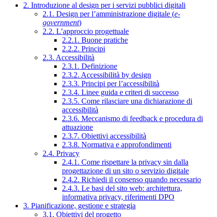
2. Introduzione al design per i servizi pubblici digitali
2.1. Design per l’amministrazione digitale (
e-
government
)
2.2. L’approccio progettuale
2.2.1. Buone pratiche
2.2.2. Principi
2.3. Accessibilità
2.3.1. Definizione
2.3.2. Accessibilità by design
2.3.3. Principi per l’accessibilità
2.3.4. Linee guida e criteri di successo
2.3.5. Come rilasciare una dichiarazione di
accessibilità
2.3.6. Meccanismo di feedback e procedura di
attuazione
2.3.7. Obiettivi accessibilità
2.3.8. Normativa e approfondimenti
2.4. Privacy
2.4.1. Come rispettare la privacy sin dalla
progettazione di un sito o servizio digitale
2.4.2. Richiedi il consenso quando necessario
2.4.3. Le basi del sito web: architettura,
informativa privacy, riferimenti DPO
3. Pianificazione, gestione e strategia
3.1. Obiettivi del progetto