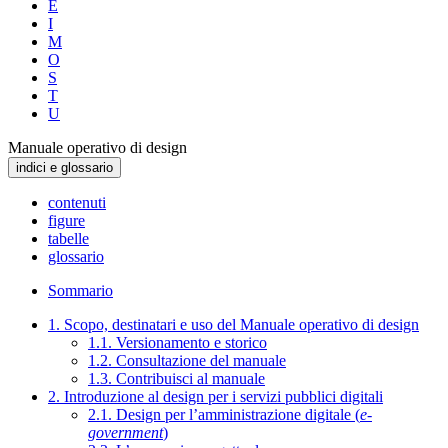
E
I
M
O
S
T
U
Manuale operativo di design
indici e glossario
contenuti
figure
tabelle
glossario
Sommario
1. Scopo, destinatari e uso del Manuale operativo di design
1.1. Versionamento e storico
1.2. Consultazione del manuale
1.3. Contribuisci al manuale
2. Introduzione al design per i servizi pubblici digitali
2.1. Design per l’amministrazione digitale (
e-
government
)