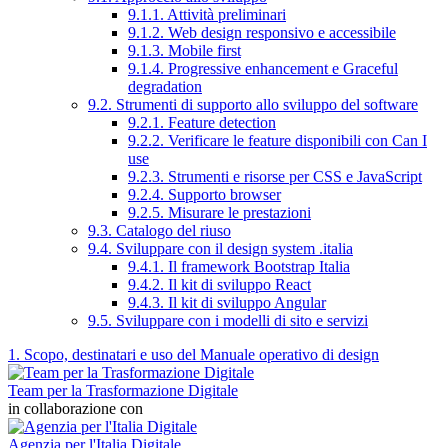
9.1.1. Attività preliminari
9.1.2. Web design responsivo e accessibile
9.1.3. Mobile first
9.1.4. Progressive enhancement e Graceful
degradation
9.2. Strumenti di supporto allo sviluppo del software
9.2.1. Feature detection
9.2.2. Verificare le feature disponibili con Can I
use
9.2.3. Strumenti e risorse per CSS e JavaScript
9.2.4. Supporto browser
9.2.5. Misurare le prestazioni
9.3. Catalogo del riuso
9.4. Sviluppare con il design system .italia
9.4.1. Il framework Bootstrap Italia
9.4.2. Il kit di sviluppo React
9.4.3. Il kit di sviluppo Angular
9.5. Sviluppare con i modelli di sito e servizi
1. Scopo, destinatari e uso del Manuale operativo di design
Team per la Trasformazione Digitale
in collaborazione con
Agenzia per l'Italia Digitale