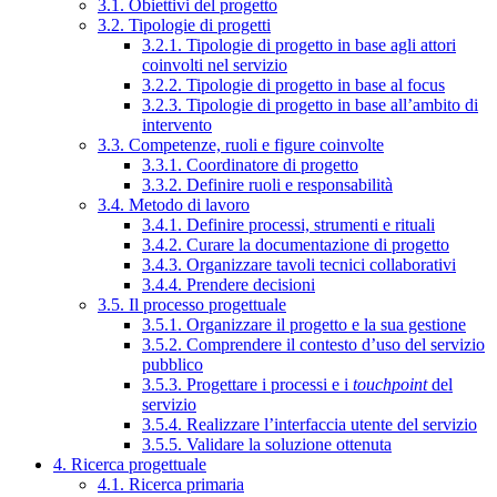
3.1. Obiettivi del progetto
3.2. Tipologie di progetti
3.2.1. Tipologie di progetto in base agli attori
coinvolti nel servizio
3.2.2. Tipologie di progetto in base al focus
3.2.3. Tipologie di progetto in base all’ambito di
intervento
3.3. Competenze, ruoli e figure coinvolte
3.3.1. Coordinatore di progetto
3.3.2. Definire ruoli e responsabilità
3.4. Metodo di lavoro
3.4.1. Definire processi, strumenti e rituali
3.4.2. Curare la documentazione di progetto
3.4.3. Organizzare tavoli tecnici collaborativi
3.4.4. Prendere decisioni
3.5. Il processo progettuale
3.5.1. Organizzare il progetto e la sua gestione
3.5.2. Comprendere il contesto d’uso del servizio
pubblico
3.5.3. Progettare i processi e i
touchpoint
del
servizio
3.5.4. Realizzare l’interfaccia utente del servizio
3.5.5. Validare la soluzione ottenuta
4. Ricerca progettuale
4.1. Ricerca primaria