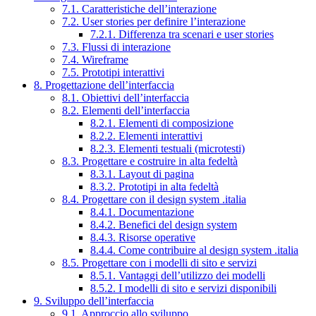
7.1. Caratteristiche dell’interazione
7.2. User stories per definire l’interazione
7.2.1. Differenza tra scenari e user stories
7.3. Flussi di interazione
7.4. Wireframe
7.5. Prototipi interattivi
8. Progettazione dell’interfaccia
8.1. Obiettivi dell’interfaccia
8.2. Elementi dell’interfaccia
8.2.1. Elementi di composizione
8.2.2. Elementi interattivi
8.2.3. Elementi testuali (microtesti)
8.3. Progettare e costruire in alta fedeltà
8.3.1. Layout di pagina
8.3.2. Prototipi in alta fedeltà
8.4. Progettare con il design system .italia
8.4.1. Documentazione
8.4.2. Benefici del design system
8.4.3. Risorse operative
8.4.4. Come contribuire al design system .italia
8.5. Progettare con i modelli di sito e servizi
8.5.1. Vantaggi dell’utilizzo dei modelli
8.5.2. I modelli di sito e servizi disponibili
9. Sviluppo dell’interfaccia
9.1. Approccio allo sviluppo