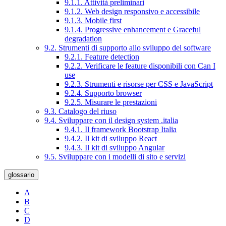
9.1.1. Attività preliminari
9.1.2. Web design responsivo e accessibile
9.1.3. Mobile first
9.1.4. Progressive enhancement e Graceful
degradation
9.2. Strumenti di supporto allo sviluppo del software
9.2.1. Feature detection
9.2.2. Verificare le feature disponibili con Can I
use
9.2.3. Strumenti e risorse per CSS e JavaScript
9.2.4. Supporto browser
9.2.5. Misurare le prestazioni
9.3. Catalogo del riuso
9.4. Sviluppare con il design system .italia
9.4.1. Il framework Bootstrap Italia
9.4.2. Il kit di sviluppo React
9.4.3. Il kit di sviluppo Angular
9.5. Sviluppare con i modelli di sito e servizi
glossario
A
B
C
D