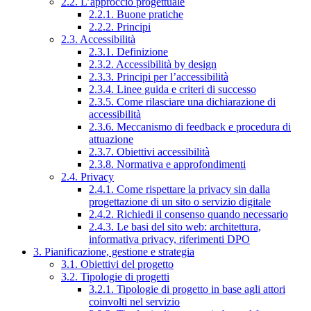
2.2. L’approccio progettuale
2.2.1. Buone pratiche
2.2.2. Principi
2.3. Accessibilità
2.3.1. Definizione
2.3.2. Accessibilità by design
2.3.3. Principi per l’accessibilità
2.3.4. Linee guida e criteri di successo
2.3.5. Come rilasciare una dichiarazione di
accessibilità
2.3.6. Meccanismo di feedback e procedura di
attuazione
2.3.7. Obiettivi accessibilità
2.3.8. Normativa e approfondimenti
2.4. Privacy
2.4.1. Come rispettare la privacy sin dalla
progettazione di un sito o servizio digitale
2.4.2. Richiedi il consenso quando necessario
2.4.3. Le basi del sito web: architettura,
informativa privacy, riferimenti DPO
3. Pianificazione, gestione e strategia
3.1. Obiettivi del progetto
3.2. Tipologie di progetti
3.2.1. Tipologie di progetto in base agli attori
coinvolti nel servizio