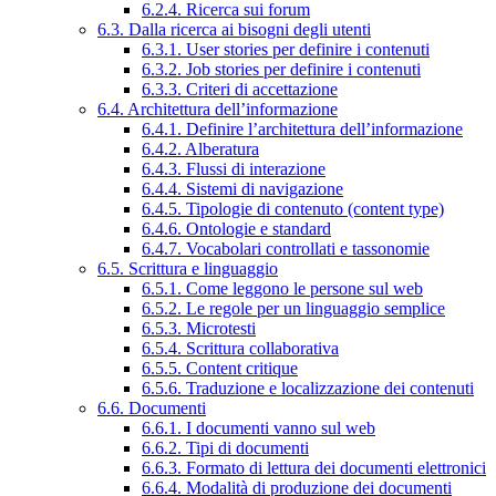
6.2.4. Ricerca sui forum
6.3. Dalla ricerca ai bisogni degli utenti
6.3.1. User stories per definire i contenuti
6.3.2. Job stories per definire i contenuti
6.3.3. Criteri di accettazione
6.4. Architettura dell’informazione
6.4.1. Definire l’architettura dell’informazione
6.4.2. Alberatura
6.4.3. Flussi di interazione
6.4.4. Sistemi di navigazione
6.4.5. Tipologie di contenuto (content type)
6.4.6. Ontologie e standard
6.4.7. Vocabolari controllati e tassonomie
6.5. Scrittura e linguaggio
6.5.1. Come leggono le persone sul web
6.5.2. Le regole per un linguaggio semplice
6.5.3. Microtesti
6.5.4. Scrittura collaborativa
6.5.5. Content critique
6.5.6. Traduzione e localizzazione dei contenuti
6.6. Documenti
6.6.1. I documenti vanno sul web
6.6.2. Tipi di documenti
6.6.3. Formato di lettura dei documenti elettronici
6.6.4. Modalità di produzione dei documenti