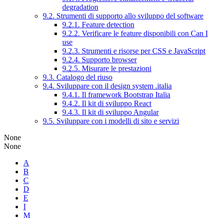
degradation
9.2. Strumenti di supporto allo sviluppo del software
9.2.1. Feature detection
9.2.2. Verificare le feature disponibili con Can I
use
9.2.3. Strumenti e risorse per CSS e JavaScript
9.2.4. Supporto browser
9.2.5. Misurare le prestazioni
9.3. Catalogo del riuso
9.4. Sviluppare con il design system .italia
9.4.1. Il framework Bootstrap Italia
9.4.2. Il kit di sviluppo React
9.4.3. Il kit di sviluppo Angular
9.5. Sviluppare con i modelli di sito e servizi
None
None
A
B
C
D
E
I
M