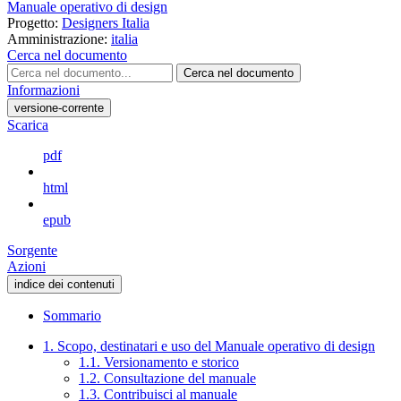
Manuale operativo di design
Progetto:
Designers Italia
Amministrazione:
italia
Cerca nel documento
Cerca nel documento
Informazioni
versione-corrente
Scarica
pdf
html
epub
Sorgente
Azioni
indice dei contenuti
Sommario
1. Scopo, destinatari e uso del Manuale operativo di design
1.1. Versionamento e storico
1.2. Consultazione del manuale
1.3. Contribuisci al manuale