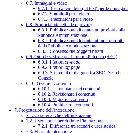
6.7. Immagini e video
6.7.1. Testo alternativo (alt text) per le immagini
6.7.2. Sottotitoli per i video
6.7.3. Trascrizioni per i video
6.8. Proprietà intellettuale e privacy
6.8.1. Pubblicazione di contenuti prodotti dalla
Pubblica Amministrazione
6.8.2. Pubblicazione di contenuti non prodotti
dalla Pubblica Amministrazione
6.8.3. Consenso dei soggetti ritratti
6.9. Ottimizzazione per i motori di ricerca (SEO)
6.9.1. I fattori
on-page
6.9.2. I fattori
off-page
6.9.3. Strumenti di diagnostica SEO: Search
Console
6.10. Gestire i contenuti
6.10.1. L’inventario dei contenuti
6.10.2. Revisionare i contenuti
6.10.3. Migrare i contenuti
6.10.4. Pubblicare i contenuti
7. Progettazione dell’interazione
7.1. Caratteristiche dell’interazione
7.2. User stories per definire l’interazione
7.2.1. Differenza tra scenari e user stories
7.3. Flussi di interazione