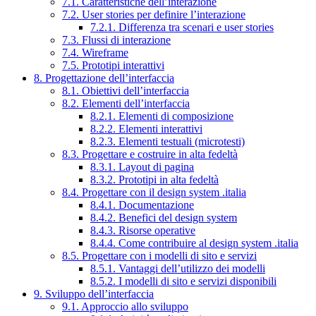
7.1. Caratteristiche dell’interazione
7.2. User stories per definire l’interazione
7.2.1. Differenza tra scenari e user stories
7.3. Flussi di interazione
7.4. Wireframe
7.5. Prototipi interattivi
8. Progettazione dell’interfaccia
8.1. Obiettivi dell’interfaccia
8.2. Elementi dell’interfaccia
8.2.1. Elementi di composizione
8.2.2. Elementi interattivi
8.2.3. Elementi testuali (microtesti)
8.3. Progettare e costruire in alta fedeltà
8.3.1. Layout di pagina
8.3.2. Prototipi in alta fedeltà
8.4. Progettare con il design system .italia
8.4.1. Documentazione
8.4.2. Benefici del design system
8.4.3. Risorse operative
8.4.4. Come contribuire al design system .italia
8.5. Progettare con i modelli di sito e servizi
8.5.1. Vantaggi dell’utilizzo dei modelli
8.5.2. I modelli di sito e servizi disponibili
9. Sviluppo dell’interfaccia
9.1. Approccio allo sviluppo