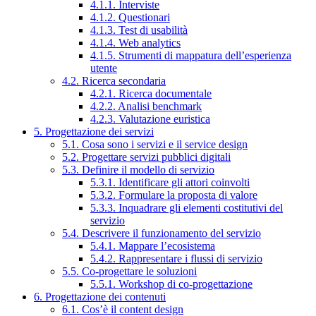
4.1.1. Interviste
4.1.2. Questionari
4.1.3. Test di usabilità
4.1.4. Web analytics
4.1.5. Strumenti di mappatura dell’esperienza
utente
4.2. Ricerca secondaria
4.2.1. Ricerca documentale
4.2.2. Analisi benchmark
4.2.3. Valutazione euristica
5. Progettazione dei servizi
5.1. Cosa sono i servizi e il service design
5.2. Progettare servizi pubblici digitali
5.3. Definire il modello di servizio
5.3.1. Identificare gli attori coinvolti
5.3.2. Formulare la proposta di valore
5.3.3. Inquadrare gli elementi costitutivi del
servizio
5.4. Descrivere il funzionamento del servizio
5.4.1. Mappare l’ecosistema
5.4.2. Rappresentare i flussi di servizio
5.5. Co-progettare le soluzioni
5.5.1. Workshop di co-progettazione
6. Progettazione dei contenuti
6.1. Cos’è il content design