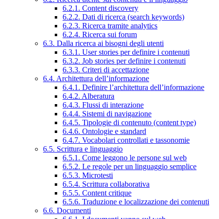
6.2.1. Content discovery
6.2.2. Dati di ricerca (search keywords)
6.2.3. Ricerca tramite analytics
6.2.4. Ricerca sui forum
6.3. Dalla ricerca ai bisogni degli utenti
6.3.1. User stories per definire i contenuti
6.3.2. Job stories per definire i contenuti
6.3.3. Criteri di accettazione
6.4. Architettura dell’informazione
6.4.1. Definire l’architettura dell’informazione
6.4.2. Alberatura
6.4.3. Flussi di interazione
6.4.4. Sistemi di navigazione
6.4.5. Tipologie di contenuto (content type)
6.4.6. Ontologie e standard
6.4.7. Vocabolari controllati e tassonomie
6.5. Scrittura e linguaggio
6.5.1. Come leggono le persone sul web
6.5.2. Le regole per un linguaggio semplice
6.5.3. Microtesti
6.5.4. Scrittura collaborativa
6.5.5. Content critique
6.5.6. Traduzione e localizzazione dei contenuti
6.6. Documenti