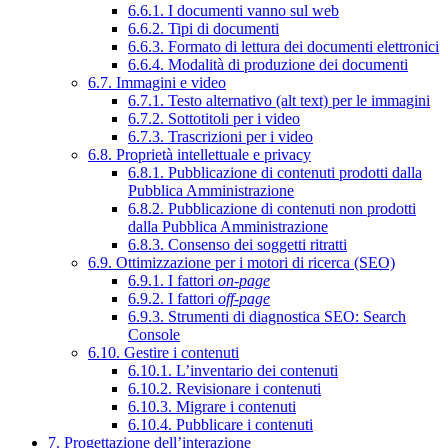
6.6.1. I documenti vanno sul web
6.6.2. Tipi di documenti
6.6.3. Formato di lettura dei documenti elettronici
6.6.4. Modalità di produzione dei documenti
6.7. Immagini e video
6.7.1. Testo alternativo (alt text) per le immagini
6.7.2. Sottotitoli per i video
6.7.3. Trascrizioni per i video
6.8. Proprietà intellettuale e privacy
6.8.1. Pubblicazione di contenuti prodotti dalla
Pubblica Amministrazione
6.8.2. Pubblicazione di contenuti non prodotti
dalla Pubblica Amministrazione
6.8.3. Consenso dei soggetti ritratti
6.9. Ottimizzazione per i motori di ricerca (SEO)
6.9.1. I fattori
on-page
6.9.2. I fattori
off-page
6.9.3. Strumenti di diagnostica SEO: Search
Console
6.10. Gestire i contenuti
6.10.1. L’inventario dei contenuti
6.10.2. Revisionare i contenuti
6.10.3. Migrare i contenuti
6.10.4. Pubblicare i contenuti
7. Progettazione dell’interazione