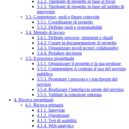
3.2.2. Tipologie di progetto in base al focus
3.2.3. Tipologie di progetto in base all’ambito di
intervento
3.3. Competenze, ruoli e figure coinvolte
3.3.1. Coordinatore di progetto
3.3.2. Definire ruoli e responsabilità
3.4. Metodo di lavoro
3.4.1. Definire processi, strumenti e rituali
3.4.2. Curare la documentazione di progetto
3.4.3. Organizzare tavoli tecnici collaborativi
3.4.4. Prendere decisioni
3.5. Il processo progettuale
3.5.1. Organizzare il progetto e la sua gestione
3.5.2. Comprendere il contesto d’uso del servizio
pubblico
3.5.3. Progettare i processi e i
touchpoint
del
servizio
3.5.4. Realizzare l’interfaccia utente del servizio
3.5.5. Validare la soluzione ottenuta
4. Ricerca progettuale
4.1. Ricerca primaria
4.1.1. Interviste
4.1.2. Questionari
4.1.3. Test di usabilità
4.1.4. Web analytics