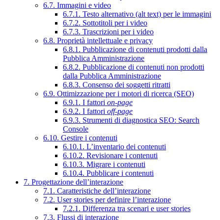
6.7. Immagini e video
6.7.1. Testo alternativo (alt text) per le immagini
6.7.2. Sottotitoli per i video
6.7.3. Trascrizioni per i video
6.8. Proprietà intellettuale e privacy
6.8.1. Pubblicazione di contenuti prodotti dalla
Pubblica Amministrazione
6.8.2. Pubblicazione di contenuti non prodotti
dalla Pubblica Amministrazione
6.8.3. Consenso dei soggetti ritratti
6.9. Ottimizzazione per i motori di ricerca (SEO)
6.9.1. I fattori
on-page
6.9.2. I fattori
off-page
6.9.3. Strumenti di diagnostica SEO: Search
Console
6.10. Gestire i contenuti
6.10.1. L’inventario dei contenuti
6.10.2. Revisionare i contenuti
6.10.3. Migrare i contenuti
6.10.4. Pubblicare i contenuti
7. Progettazione dell’interazione
7.1. Caratteristiche dell’interazione
7.2. User stories per definire l’interazione
7.2.1. Differenza tra scenari e user stories
7.3. Flussi di interazione