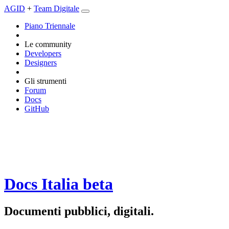
AGID
+
Team Digitale
Piano Triennale
Le community
Developers
Designers
Gli strumenti
Forum
Docs
GitHub
Docs Italia
beta
Documenti pubblici, digitali.