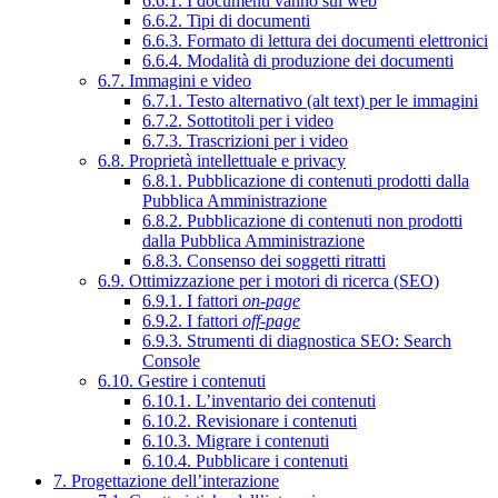
6.6.1. I documenti vanno sul web
6.6.2. Tipi di documenti
6.6.3. Formato di lettura dei documenti elettronici
6.6.4. Modalità di produzione dei documenti
6.7. Immagini e video
6.7.1. Testo alternativo (alt text) per le immagini
6.7.2. Sottotitoli per i video
6.7.3. Trascrizioni per i video
6.8. Proprietà intellettuale e privacy
6.8.1. Pubblicazione di contenuti prodotti dalla
Pubblica Amministrazione
6.8.2. Pubblicazione di contenuti non prodotti
dalla Pubblica Amministrazione
6.8.3. Consenso dei soggetti ritratti
6.9. Ottimizzazione per i motori di ricerca (SEO)
6.9.1. I fattori
on-page
6.9.2. I fattori
off-page
6.9.3. Strumenti di diagnostica SEO: Search
Console
6.10. Gestire i contenuti
6.10.1. L’inventario dei contenuti
6.10.2. Revisionare i contenuti
6.10.3. Migrare i contenuti
6.10.4. Pubblicare i contenuti
7. Progettazione dell’interazione