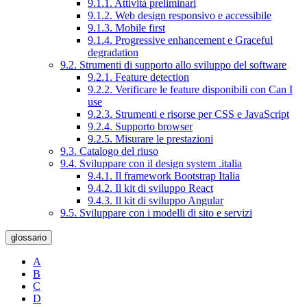
9.1.1. Attività preliminari
9.1.2. Web design responsivo e accessibile
9.1.3. Mobile first
9.1.4. Progressive enhancement e Graceful
degradation
9.2. Strumenti di supporto allo sviluppo del software
9.2.1. Feature detection
9.2.2. Verificare le feature disponibili con Can I
use
9.2.3. Strumenti e risorse per CSS e JavaScript
9.2.4. Supporto browser
9.2.5. Misurare le prestazioni
9.3. Catalogo del riuso
9.4. Sviluppare con il design system .italia
9.4.1. Il framework Bootstrap Italia
9.4.2. Il kit di sviluppo React
9.4.3. Il kit di sviluppo Angular
9.5. Sviluppare con i modelli di sito e servizi
glossario
A
B
C
D