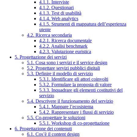
4.1.1. Interviste
4.1.2. Questionari
4.1.3. Test di usabilità
4.1.4. Web analytics
4.1.5. Strumenti di mappatura dell’esperienza
utente
4.2. Ricerca secondaria
4.2.1. Ricerca documentale
4.2.2. Analisi benchmark
4.2.3. Valutazione euristica
5. Progettazione dei servizi
5.1. Cosa sono i servizi e il service design
5.2. Progettare servizi pubblici digitali
5.3. Definire il modello di servizio
5.3.1. Identificare gli attori coinvolti
5.3.2. Formulare la proposta di valore
5.3.3. Inquadrare gli elementi costitutivi del
servizio
5.4. Descrivere il funzionamento del servizio
5.4.1. Mappare l’ecosistema
5.4.2. Rappresentare i flussi di servizio
5.5. Co-progettare le soluzioni
5.5.1. Workshop di co-progettazione
6. Progettazione dei contenuti
6.1. Cos’è il content design