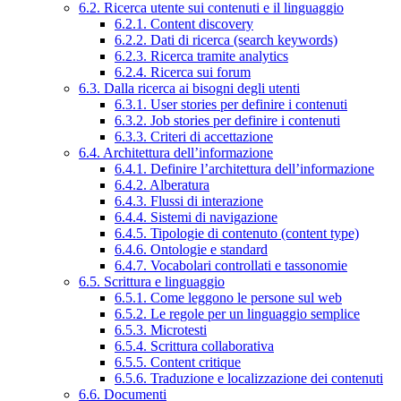
6.2. Ricerca utente sui contenuti e il linguaggio
6.2.1. Content discovery
6.2.2. Dati di ricerca (search keywords)
6.2.3. Ricerca tramite analytics
6.2.4. Ricerca sui forum
6.3. Dalla ricerca ai bisogni degli utenti
6.3.1. User stories per definire i contenuti
6.3.2. Job stories per definire i contenuti
6.3.3. Criteri di accettazione
6.4. Architettura dell’informazione
6.4.1. Definire l’architettura dell’informazione
6.4.2. Alberatura
6.4.3. Flussi di interazione
6.4.4. Sistemi di navigazione
6.4.5. Tipologie di contenuto (content type)
6.4.6. Ontologie e standard
6.4.7. Vocabolari controllati e tassonomie
6.5. Scrittura e linguaggio
6.5.1. Come leggono le persone sul web
6.5.2. Le regole per un linguaggio semplice
6.5.3. Microtesti
6.5.4. Scrittura collaborativa
6.5.5. Content critique
6.5.6. Traduzione e localizzazione dei contenuti
6.6. Documenti