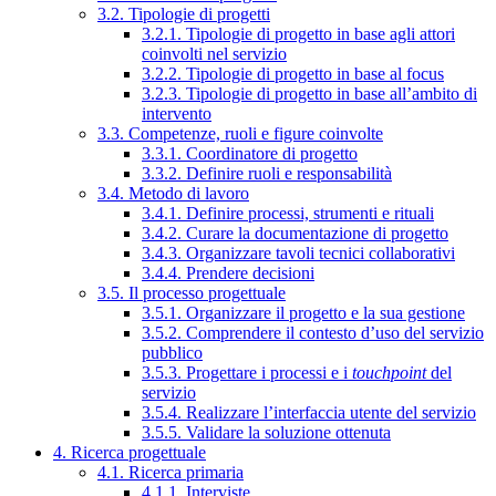
3.2. Tipologie di progetti
3.2.1. Tipologie di progetto in base agli attori
coinvolti nel servizio
3.2.2. Tipologie di progetto in base al focus
3.2.3. Tipologie di progetto in base all’ambito di
intervento
3.3. Competenze, ruoli e figure coinvolte
3.3.1. Coordinatore di progetto
3.3.2. Definire ruoli e responsabilità
3.4. Metodo di lavoro
3.4.1. Definire processi, strumenti e rituali
3.4.2. Curare la documentazione di progetto
3.4.3. Organizzare tavoli tecnici collaborativi
3.4.4. Prendere decisioni
3.5. Il processo progettuale
3.5.1. Organizzare il progetto e la sua gestione
3.5.2. Comprendere il contesto d’uso del servizio
pubblico
3.5.3. Progettare i processi e i
touchpoint
del
servizio
3.5.4. Realizzare l’interfaccia utente del servizio
3.5.5. Validare la soluzione ottenuta
4. Ricerca progettuale
4.1. Ricerca primaria
4.1.1. Interviste