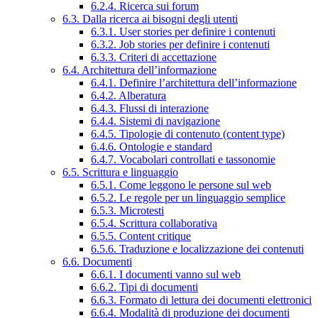
6.2.4. Ricerca sui forum
6.3. Dalla ricerca ai bisogni degli utenti
6.3.1. User stories per definire i contenuti
6.3.2. Job stories per definire i contenuti
6.3.3. Criteri di accettazione
6.4. Architettura dell’informazione
6.4.1. Definire l’architettura dell’informazione
6.4.2. Alberatura
6.4.3. Flussi di interazione
6.4.4. Sistemi di navigazione
6.4.5. Tipologie di contenuto (content type)
6.4.6. Ontologie e standard
6.4.7. Vocabolari controllati e tassonomie
6.5. Scrittura e linguaggio
6.5.1. Come leggono le persone sul web
6.5.2. Le regole per un linguaggio semplice
6.5.3. Microtesti
6.5.4. Scrittura collaborativa
6.5.5. Content critique
6.5.6. Traduzione e localizzazione dei contenuti
6.6. Documenti
6.6.1. I documenti vanno sul web
6.6.2. Tipi di documenti
6.6.3. Formato di lettura dei documenti elettronici
6.6.4. Modalità di produzione dei documenti