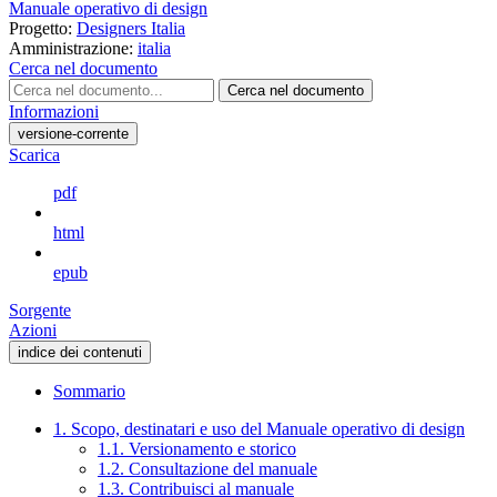
Manuale operativo di design
Progetto:
Designers Italia
Amministrazione:
italia
Cerca nel documento
Cerca nel documento
Informazioni
versione-corrente
Scarica
pdf
html
epub
Sorgente
Azioni
indice dei contenuti
Sommario
1. Scopo, destinatari e uso del Manuale operativo di design
1.1. Versionamento e storico
1.2. Consultazione del manuale
1.3. Contribuisci al manuale