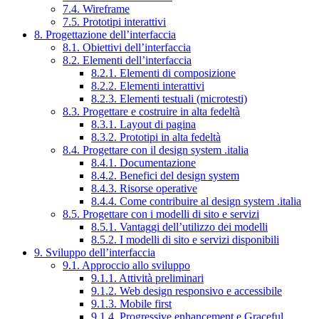
7.4. Wireframe
7.5. Prototipi interattivi
8. Progettazione dell’interfaccia
8.1. Obiettivi dell’interfaccia
8.2. Elementi dell’interfaccia
8.2.1. Elementi di composizione
8.2.2. Elementi interattivi
8.2.3. Elementi testuali (microtesti)
8.3. Progettare e costruire in alta fedeltà
8.3.1. Layout di pagina
8.3.2. Prototipi in alta fedeltà
8.4. Progettare con il design system .italia
8.4.1. Documentazione
8.4.2. Benefici del design system
8.4.3. Risorse operative
8.4.4. Come contribuire al design system .italia
8.5. Progettare con i modelli di sito e servizi
8.5.1. Vantaggi dell’utilizzo dei modelli
8.5.2. I modelli di sito e servizi disponibili
9. Sviluppo dell’interfaccia
9.1. Approccio allo sviluppo
9.1.1. Attività preliminari
9.1.2. Web design responsivo e accessibile
9.1.3. Mobile first
9.1.4. Progressive enhancement e Graceful