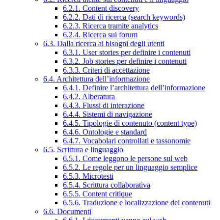
6.2.1. Content discovery
6.2.2. Dati di ricerca (search keywords)
6.2.3. Ricerca tramite analytics
6.2.4. Ricerca sui forum
6.3. Dalla ricerca ai bisogni degli utenti
6.3.1. User stories per definire i contenuti
6.3.2. Job stories per definire i contenuti
6.3.3. Criteri di accettazione
6.4. Architettura dell’informazione
6.4.1. Definire l’architettura dell’informazione
6.4.2. Alberatura
6.4.3. Flussi di interazione
6.4.4. Sistemi di navigazione
6.4.5. Tipologie di contenuto (content type)
6.4.6. Ontologie e standard
6.4.7. Vocabolari controllati e tassonomie
6.5. Scrittura e linguaggio
6.5.1. Come leggono le persone sul web
6.5.2. Le regole per un linguaggio semplice
6.5.3. Microtesti
6.5.4. Scrittura collaborativa
6.5.5. Content critique
6.5.6. Traduzione e localizzazione dei contenuti
6.6. Documenti