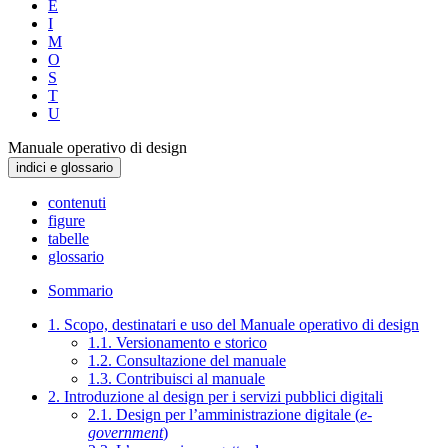
E
I
M
O
S
T
U
Manuale operativo di design
indici e glossario
contenuti
figure
tabelle
glossario
Sommario
1. Scopo, destinatari e uso del Manuale operativo di design
1.1. Versionamento e storico
1.2. Consultazione del manuale
1.3. Contribuisci al manuale
2. Introduzione al design per i servizi pubblici digitali
2.1. Design per l’amministrazione digitale (
e-
government
)