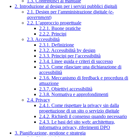
1.3. Contribuisci al manuale
2. Introduzione al design per i servizi pubblici digitali
2.1. Design per l’amministrazione digitale (
e-
government
)
2.2. L’approccio progettuale
2.2.1. Buone pratiche
2.2.2. Principi
2.3. Accessibilità
2.3.1. Definizione
2.3.2. Accessibilità by design
2.3.3. Principi per l’accessibilità
2.3.4. Linee guida e criteri di successo
2.3.5. Come rilasciare una dichiarazione di
accessibilità
2.3.6. Meccanismo di feedback e procedura di
attuazione
2.3.7. Obiettivi accessibilità
2.3.8. Normativa e approfondimenti
2.4. Privacy
2.4.1. Come rispettare la privacy sin dalla
progettazione di un sito o servizio digitale
2.4.2. Richiedi il consenso quando necessario
2.4.3. Le basi del sito web: architettura,
informativa privacy, riferimenti DPO
3. Pianificazione, gestione e strategia