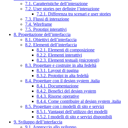
7.1. Caratteristiche dell’interazione
7.2. User stories per definire l’interazione
7.2.1. Differenza tra scenari e user stories
7.3. Flussi di interazione
7.4. Wireframe
7.5. Prototipi interattivi
8. Progettazione dell’interfaccia
8.1. Obiettivi dell’interfaccia
8.2. Elementi dell’interfaccia
8.2.1. Elementi di composizione
8.2.2. Elementi interattivi
8.2.3. Elementi testuali (microtesti)
8.3. Progettare e costruire in alta fedeltà
8.3.1. Layout di pagina
8.3.2. Prototipi in alta fedeltà
8.4. Progettare con il design system .italia
8.4.1. Documentazione
8.4.2. Benefici del design system
8.4.3. Risorse operative
8.4.4. Come contribuire al design system .italia
8.5. Progettare con i modelli di sito e servizi
8.5.1. Vantaggi dell’utilizzo dei modelli
8.5.2. I modelli di sito e servizi disponibili
9. Sviluppo dell’interfaccia
9.1. Approccio allo sviluppo