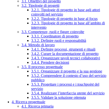
3.1. Obiettivi del progetto
3.2. Tipologie di progetti
3.2.1. Tipologie di progetto in base agli attori
coinvolti nel servizio
3.2.2. Tipologie di progetto in base al focus
3.2.3. Tipologie di progetto in base all’ambito di
intervento
3.3. Competenze, ruoli e figure coinvolte
3.3.1. Coordinatore di progetto
3.3.2. Definire ruoli e responsabilità
3.4. Metodo di lavoro
3.4.1. Definire processi, strumenti e rituali
3.4.2. Curare la documentazione di progetto
3.4.3. Organizzare tavoli tecnici collaborativi
3.4.4. Prendere decisioni
3.5. Il processo progettuale
3.5.1. Organizzare il progetto e la sua gestione
3.5.2. Comprendere il contesto d’uso del servizio
pubblico
3.5.3. Progettare i processi e i
touchpoint
del
servizio
3.5.4. Realizzare l’interfaccia utente del servizio
3.5.5. Validare la soluzione ottenuta
4. Ricerca progettuale
4.1. Ricerca primaria