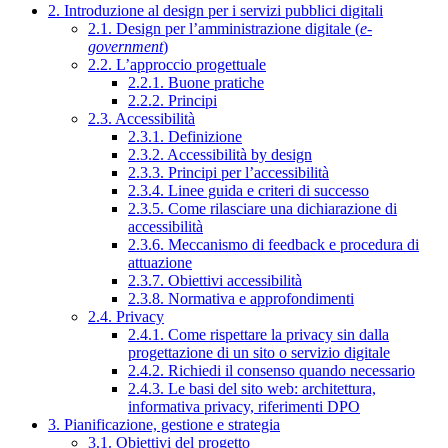
2. Introduzione al design per i servizi pubblici digitali
2.1. Design per l’amministrazione digitale (
e-
government
)
2.2. L’approccio progettuale
2.2.1. Buone pratiche
2.2.2. Principi
2.3. Accessibilità
2.3.1. Definizione
2.3.2. Accessibilità by design
2.3.3. Principi per l’accessibilità
2.3.4. Linee guida e criteri di successo
2.3.5. Come rilasciare una dichiarazione di
accessibilità
2.3.6. Meccanismo di feedback e procedura di
attuazione
2.3.7. Obiettivi accessibilità
2.3.8. Normativa e approfondimenti
2.4. Privacy
2.4.1. Come rispettare la privacy sin dalla
progettazione di un sito o servizio digitale
2.4.2. Richiedi il consenso quando necessario
2.4.3. Le basi del sito web: architettura,
informativa privacy, riferimenti DPO
3. Pianificazione, gestione e strategia
3.1. Obiettivi del progetto