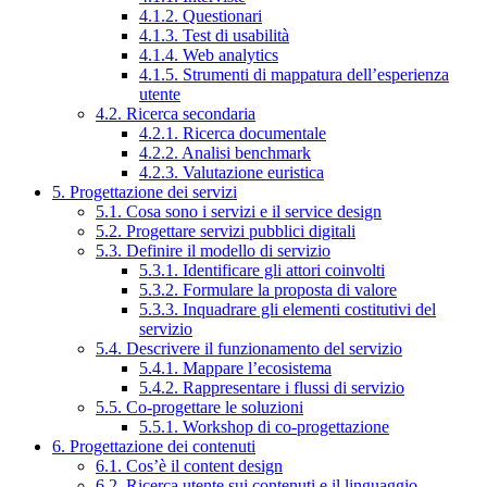
4.1.2. Questionari
4.1.3. Test di usabilità
4.1.4. Web analytics
4.1.5. Strumenti di mappatura dell’esperienza
utente
4.2. Ricerca secondaria
4.2.1. Ricerca documentale
4.2.2. Analisi benchmark
4.2.3. Valutazione euristica
5. Progettazione dei servizi
5.1. Cosa sono i servizi e il service design
5.2. Progettare servizi pubblici digitali
5.3. Definire il modello di servizio
5.3.1. Identificare gli attori coinvolti
5.3.2. Formulare la proposta di valore
5.3.3. Inquadrare gli elementi costitutivi del
servizio
5.4. Descrivere il funzionamento del servizio
5.4.1. Mappare l’ecosistema
5.4.2. Rappresentare i flussi di servizio
5.5. Co-progettare le soluzioni
5.5.1. Workshop di co-progettazione
6. Progettazione dei contenuti
6.1. Cos’è il content design
6.2. Ricerca utente sui contenuti e il linguaggio