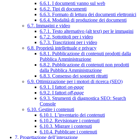
6.6.1. I documenti vanno sul web
6.6.2. Tipi di documenti
6.6.3. Formato di lettura dei documenti elettronici
6.6.4. Modalità di produzione dei documenti
6.7. Immagini e video
6.7.1. Testo alternativo (alt text) per le immagini
6.7.2. Sottotitoli per i video
6.7.3. Trascrizioni per i video
6.8. Proprietà intellettuale e privacy
6.8.1. Pubblicazione di contenuti prodotti dalla
Pubblica Amministrazione
6.8.2. Pubblicazione di contenuti non prodotti
dalla Pubblica Amministrazione
6.8.3. Consenso dei soggetti ritratti
6.9. Ottimizzazione per i motori di ricerca (SEO)
6.9.1. I fattori
on-page
6.9.2. I fattori
off-page
6.9.3. Strumenti di diagnostica SEO: Search
Console
6.10. Gestire i contenuti
6.10.1. L’inventario dei contenuti
6.10.2. Revisionare i contenuti
6.10.3. Migrare i contenuti
6.10.4. Pubblicare i contenuti
7. Progettazione dell’interazione