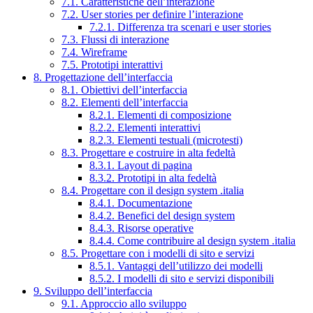
7.1. Caratteristiche dell’interazione
7.2. User stories per definire l’interazione
7.2.1. Differenza tra scenari e user stories
7.3. Flussi di interazione
7.4. Wireframe
7.5. Prototipi interattivi
8. Progettazione dell’interfaccia
8.1. Obiettivi dell’interfaccia
8.2. Elementi dell’interfaccia
8.2.1. Elementi di composizione
8.2.2. Elementi interattivi
8.2.3. Elementi testuali (microtesti)
8.3. Progettare e costruire in alta fedeltà
8.3.1. Layout di pagina
8.3.2. Prototipi in alta fedeltà
8.4. Progettare con il design system .italia
8.4.1. Documentazione
8.4.2. Benefici del design system
8.4.3. Risorse operative
8.4.4. Come contribuire al design system .italia
8.5. Progettare con i modelli di sito e servizi
8.5.1. Vantaggi dell’utilizzo dei modelli
8.5.2. I modelli di sito e servizi disponibili
9. Sviluppo dell’interfaccia
9.1. Approccio allo sviluppo