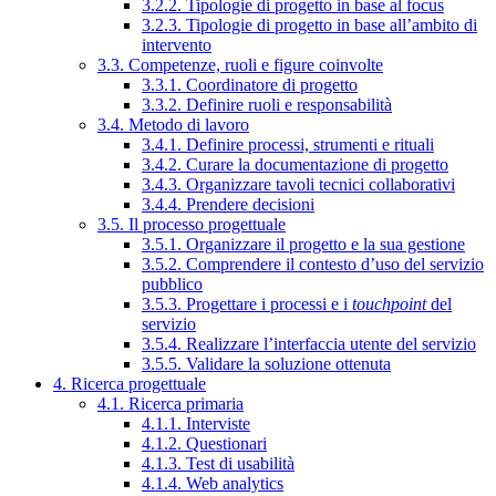
3.2.2. Tipologie di progetto in base al focus
3.2.3. Tipologie di progetto in base all’ambito di
intervento
3.3. Competenze, ruoli e figure coinvolte
3.3.1. Coordinatore di progetto
3.3.2. Definire ruoli e responsabilità
3.4. Metodo di lavoro
3.4.1. Definire processi, strumenti e rituali
3.4.2. Curare la documentazione di progetto
3.4.3. Organizzare tavoli tecnici collaborativi
3.4.4. Prendere decisioni
3.5. Il processo progettuale
3.5.1. Organizzare il progetto e la sua gestione
3.5.2. Comprendere il contesto d’uso del servizio
pubblico
3.5.3. Progettare i processi e i
touchpoint
del
servizio
3.5.4. Realizzare l’interfaccia utente del servizio
3.5.5. Validare la soluzione ottenuta
4. Ricerca progettuale
4.1. Ricerca primaria
4.1.1. Interviste
4.1.2. Questionari
4.1.3. Test di usabilità
4.1.4. Web analytics