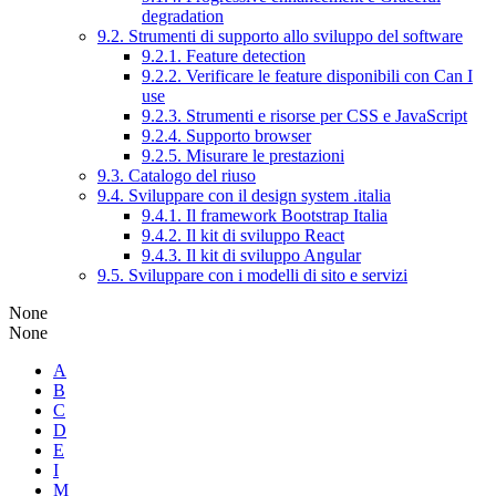
degradation
9.2. Strumenti di supporto allo sviluppo del software
9.2.1. Feature detection
9.2.2. Verificare le feature disponibili con Can I
use
9.2.3. Strumenti e risorse per CSS e JavaScript
9.2.4. Supporto browser
9.2.5. Misurare le prestazioni
9.3. Catalogo del riuso
9.4. Sviluppare con il design system .italia
9.4.1. Il framework Bootstrap Italia
9.4.2. Il kit di sviluppo React
9.4.3. Il kit di sviluppo Angular
9.5. Sviluppare con i modelli di sito e servizi
None
None
A
B
C
D
E
I
M