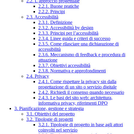
2.2. L’approccio progettuale
2.2.1. Buone pratiche
2.2.2. Principi
2.3. Accessibilità
2.3.1. Definizione
2.3.2. Accessibilità by design
2.3.3. Principi per l’accessibilità
2.3.4. Linee guida e criteri di successo
2.3.5. Come rilasciare una dichiarazione di
accessibilità
2.3.6. Meccanismo di feedback e procedura di
attuazione
2.3.7. Obiettivi accessibilità
2.3.8. Normativa e approfondimenti
2.4. Privacy
2.4.1. Come rispettare la privacy sin dalla
progettazione di un sito o servizio digitale
2.4.2. Richiedi il consenso quando necessario
2.4.3. Le basi del sito web: architettura,
informativa privacy, riferimenti DPO
3. Pianificazione, gestione e strategia
3.1. Obiettivi del progetto
3.2. Tipologie di progetti
3.2.1. Tipologie di progetto in base agli attori
coinvolti nel servizio