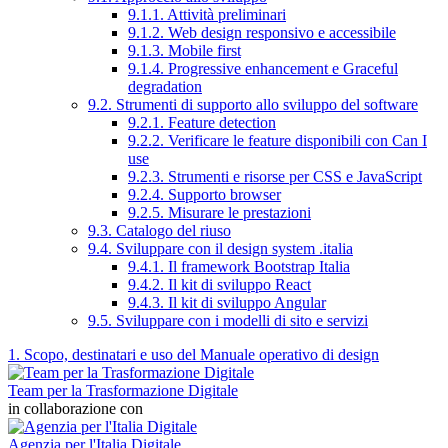
9.1.1. Attività preliminari
9.1.2. Web design responsivo e accessibile
9.1.3. Mobile first
9.1.4. Progressive enhancement e Graceful
degradation
9.2. Strumenti di supporto allo sviluppo del software
9.2.1. Feature detection
9.2.2. Verificare le feature disponibili con Can I
use
9.2.3. Strumenti e risorse per CSS e JavaScript
9.2.4. Supporto browser
9.2.5. Misurare le prestazioni
9.3. Catalogo del riuso
9.4. Sviluppare con il design system .italia
9.4.1. Il framework Bootstrap Italia
9.4.2. Il kit di sviluppo React
9.4.3. Il kit di sviluppo Angular
9.5. Sviluppare con i modelli di sito e servizi
1. Scopo, destinatari e uso del Manuale operativo di design
Team per la Trasformazione Digitale
in collaborazione con
Agenzia per l'Italia Digitale