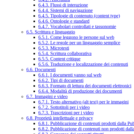
6.4.3. Flussi di interazione
6.4.4. Sistemi di navigazione
6.4.5. Tipologie di contenuto (content type)
6.4.6. Ontologie e standard
6.4.7. Vocabolari controllati e tassonomie
6.5. Scrittura e linguaggio
6.5.1. Come leggono le persone sul web
6.5.2. Le regole per un linguaggio semplice
6.5.3. Microtesti
6.5.4. Scrittura collaborativa
6.5.5. Content critique
6.5.6. Traduzione e localizzazione dei contenuti
6.6. Documenti
6.6.1. I documenti vanno sul web
6.6.2. Tipi di documenti
6.6.3. Formato di lettura dei documenti elettronici
6.6.4. Modalità di produzione dei documenti
6.7. Immagini e video
6.7.1. Testo alternativo (alt text) per le immagini
6.7.2. Sottotitoli per i video
6.7.3. Trascrizioni per i video
6.8. Proprietà intellettuale e privacy
6.8.1. Pubblicazione di contenuti prodotti dalla P
6.8.2. Pubblicazione di contenuti non prodotti dal