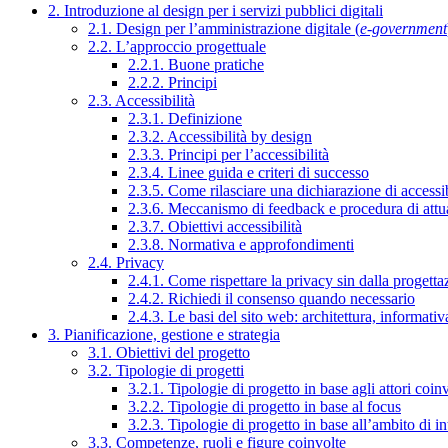
2. Introduzione al design per i servizi pubblici digitali
2.1. Design per l’amministrazione digitale (
e-government
2.2. L’approccio progettuale
2.2.1. Buone pratiche
2.2.2. Principi
2.3. Accessibilità
2.3.1. Definizione
2.3.2. Accessibilità by design
2.3.3. Principi per l’accessibilità
2.3.4. Linee guida e criteri di successo
2.3.5. Come rilasciare una dichiarazione di accessib
2.3.6. Meccanismo di feedback e procedura di attu
2.3.7. Obiettivi accessibilità
2.3.8. Normativa e approfondimenti
2.4. Privacy
2.4.1. Come rispettare la privacy sin dalla progettaz
2.4.2. Richiedi il consenso quando necessario
2.4.3. Le basi del sito web: architettura, informati
3. Pianificazione, gestione e strategia
3.1. Obiettivi del progetto
3.2. Tipologie di progetti
3.2.1. Tipologie di progetto in base agli attori coinv
3.2.2. Tipologie di progetto in base al focus
3.2.3. Tipologie di progetto in base all’ambito di i
3.3. Competenze, ruoli e figure coinvolte