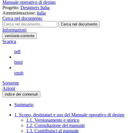
Manuale operativo di design
Progetto:
Designers Italia
Amministrazione:
italia
Cerca nel documento
Cerca nel documento
Informazioni
versione-corrente
Scarica
pdf
html
epub
Sorgente
Azioni
indice dei contenuti
Sommario
1. Scopo, destinatari e uso del Manuale operativo di design
1.1. Versionamento e storico
1.2. Consultazione del manuale
1.3. Contribuisci al manuale