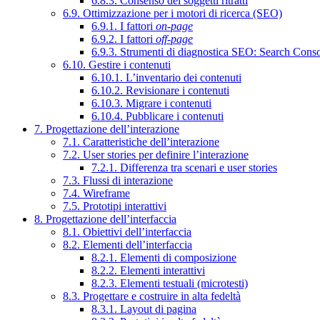
6.8.3. Consenso dei soggetti ritratti
6.9. Ottimizzazione per i motori di ricerca (SEO)
6.9.1. I fattori
on-page
6.9.2. I fattori
off-page
6.9.3. Strumenti di diagnostica SEO: Search Cons
6.10. Gestire i contenuti
6.10.1. L’inventario dei contenuti
6.10.2. Revisionare i contenuti
6.10.3. Migrare i contenuti
6.10.4. Pubblicare i contenuti
7. Progettazione dell’interazione
7.1. Caratteristiche dell’interazione
7.2. User stories per definire l’interazione
7.2.1. Differenza tra scenari e user stories
7.3. Flussi di interazione
7.4. Wireframe
7.5. Prototipi interattivi
8. Progettazione dell’interfaccia
8.1. Obiettivi dell’interfaccia
8.2. Elementi dell’interfaccia
8.2.1. Elementi di composizione
8.2.2. Elementi interattivi
8.2.3. Elementi testuali (microtesti)
8.3. Progettare e costruire in alta fedeltà
8.3.1. Layout di pagina