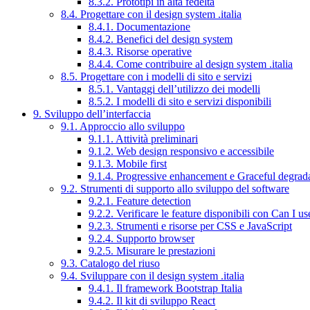
8.3.2. Prototipi in alta fedeltà
8.4. Progettare con il design system .italia
8.4.1. Documentazione
8.4.2. Benefici del design system
8.4.3. Risorse operative
8.4.4. Come contribuire al design system .italia
8.5. Progettare con i modelli di sito e servizi
8.5.1. Vantaggi dell’utilizzo dei modelli
8.5.2. I modelli di sito e servizi disponibili
9. Sviluppo dell’interfaccia
9.1. Approccio allo sviluppo
9.1.1. Attività preliminari
9.1.2. Web design responsivo e accessibile
9.1.3. Mobile first
9.1.4. Progressive enhancement e Graceful degrad
9.2. Strumenti di supporto allo sviluppo del software
9.2.1. Feature detection
9.2.2. Verificare le feature disponibili con Can I us
9.2.3. Strumenti e risorse per CSS e JavaScript
9.2.4. Supporto browser
9.2.5. Misurare le prestazioni
9.3. Catalogo del riuso
9.4. Sviluppare con il design system .italia
9.4.1. Il framework Bootstrap Italia
9.4.2. Il kit di sviluppo React