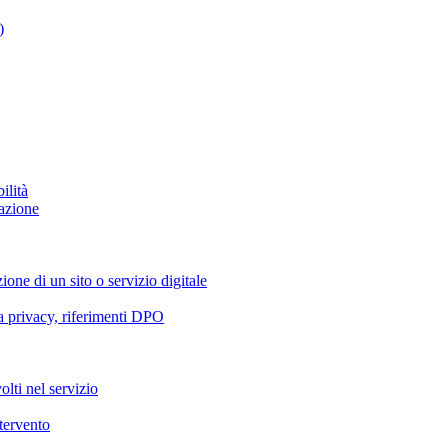
)
ilità
azione
ione di un sito o servizio digitale
va privacy, riferimenti DPO
olti nel servizio
ntervento