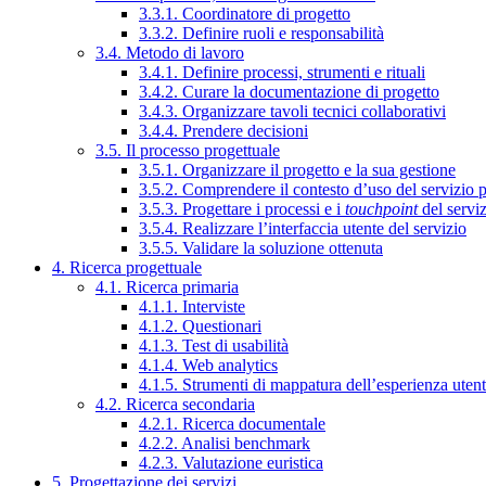
3.3.1. Coordinatore di progetto
3.3.2. Definire ruoli e responsabilità
3.4. Metodo di lavoro
3.4.1. Definire processi, strumenti e rituali
3.4.2. Curare la documentazione di progetto
3.4.3. Organizzare tavoli tecnici collaborativi
3.4.4. Prendere decisioni
3.5. Il processo progettuale
3.5.1. Organizzare il progetto e la sua gestione
3.5.2. Comprendere il contesto d’uso del servizio 
3.5.3. Progettare i processi e i
touchpoint
del servi
3.5.4. Realizzare l’interfaccia utente del servizio
3.5.5. Validare la soluzione ottenuta
4. Ricerca progettuale
4.1. Ricerca primaria
4.1.1. Interviste
4.1.2. Questionari
4.1.3. Test di usabilità
4.1.4. Web analytics
4.1.5. Strumenti di mappatura dell’esperienza uten
4.2. Ricerca secondaria
4.2.1. Ricerca documentale
4.2.2. Analisi benchmark
4.2.3. Valutazione euristica
5. Progettazione dei servizi