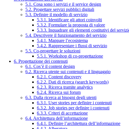
5.1. Cosa sono i servizi e il service design
5.2. Progettare servizi pubblici digitali
5.3. Definire il modello di servizio
5.3.1. Identificare gli attori coinvolti
5.3.2. Formulare la proposta di valore
5.3.3. Inquadrare gli elementi costitutivi del serviz
5.4. Descrivere il funzionamento del servizio
5.4.1. Mappare l’ecosistema
5.4.2. Rappresentare i flussi di servizio
5.5. Co-progettare le soluzioni
5.5.1. Workshop di co-progettazione
6. Progettazione dei contenuti
6.1. Cos’è il content design
6.2. Ricerca utente sui contenuti e il linguaggio
6.2.1. Content discovery
6.2.2. Dati di ricerca (search keywords)
6.2.3. Ricerca tramite analytics
6.2.4. Ricerca sui forum
6.3. Dalla ricerca ai bisogni degli utenti
6.3.1. User stories per definire i contenuti
6.3.2. Job stories per definire i contenuti
6.3.3. Criteri di accettazione
6.4. Architettura dell’informazione
6.4.1. Definire l’architettura dell’informazione
6.4.2. Alberatura