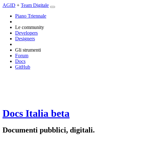
AGID
+
Team Digitale
Piano Triennale
Le community
Developers
Designers
Gli strumenti
Forum
Docs
GitHub
Docs Italia
beta
Documenti pubblici, digitali.