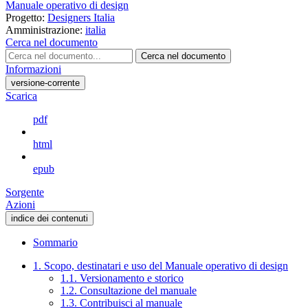
Manuale operativo di design
Progetto:
Designers Italia
Amministrazione:
italia
Cerca nel documento
Cerca nel documento
Informazioni
versione-corrente
Scarica
pdf
html
epub
Sorgente
Azioni
indice dei contenuti
Sommario
1. Scopo, destinatari e uso del Manuale operativo di design
1.1. Versionamento e storico
1.2. Consultazione del manuale
1.3. Contribuisci al manuale