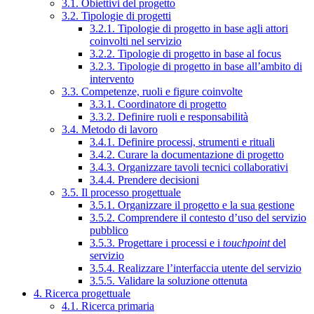
3.1. Obiettivi del progetto
3.2. Tipologie di progetti
3.2.1. Tipologie di progetto in base agli attori
coinvolti nel servizio
3.2.2. Tipologie di progetto in base al focus
3.2.3. Tipologie di progetto in base all’ambito di
intervento
3.3. Competenze, ruoli e figure coinvolte
3.3.1. Coordinatore di progetto
3.3.2. Definire ruoli e responsabilità
3.4. Metodo di lavoro
3.4.1. Definire processi, strumenti e rituali
3.4.2. Curare la documentazione di progetto
3.4.3. Organizzare tavoli tecnici collaborativi
3.4.4. Prendere decisioni
3.5. Il processo progettuale
3.5.1. Organizzare il progetto e la sua gestione
3.5.2. Comprendere il contesto d’uso del servizio
pubblico
3.5.3. Progettare i processi e i
touchpoint
del
servizio
3.5.4. Realizzare l’interfaccia utente del servizio
3.5.5. Validare la soluzione ottenuta
4. Ricerca progettuale
4.1. Ricerca primaria