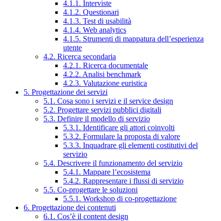
4.1.1. Interviste
4.1.2. Questionari
4.1.3. Test di usabilità
4.1.4. Web analytics
4.1.5. Strumenti di mappatura dell’esperienza
utente
4.2. Ricerca secondaria
4.2.1. Ricerca documentale
4.2.2. Analisi benchmark
4.2.3. Valutazione euristica
5. Progettazione dei servizi
5.1. Cosa sono i servizi e il service design
5.2. Progettare servizi pubblici digitali
5.3. Definire il modello di servizio
5.3.1. Identificare gli attori coinvolti
5.3.2. Formulare la proposta di valore
5.3.3. Inquadrare gli elementi costitutivi del
servizio
5.4. Descrivere il funzionamento del servizio
5.4.1. Mappare l’ecosistema
5.4.2. Rappresentare i flussi di servizio
5.5. Co-progettare le soluzioni
5.5.1. Workshop di co-progettazione
6. Progettazione dei contenuti
6.1. Cos’è il content design