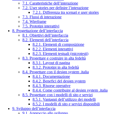
7.1. Caratteristiche dell’interazione
7.2. User stories per definire l’interazione
7.2.1. Differenza tra scenari e user stories
7.3. Flussi di interazione
7.4. Wireframe
7.5. Prototipi interattivi
8. Progettazione dell’interfaccia
8.1. Obiettivi dell’interfaccia
8.2. Elementi dell’interfaccia
8.2.1. Elementi di composizione
8.2.2. Elementi interattivi
8.2.3. Elementi testuali (microtesti)
8.3. Progettare e costruire in alta fedeltà
8.3.1. Layout di pagina
8.3.2. Prototipi in alta fedeltà
8.4. Progettare con il design system .italia
8.4.1. Documentazione
8.4.2. Benefici del design system
8.4.3. Risorse operative
8.4.4. Come contribuire al design system .italia
8.5. Progettare con i modelli di sito e servizi
8.5.1. Vantaggi dell’utilizzo dei modelli
8.5.2. I modelli di sito e servizi disponibili
9. Sviluppo dell’interfaccia
9.1. Approccio allo sviluppo