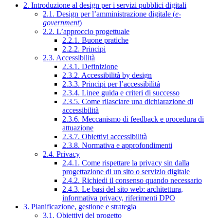
2. Introduzione al design per i servizi pubblici digitali
2.1. Design per l’amministrazione digitale (
e-
government
)
2.2. L’approccio progettuale
2.2.1. Buone pratiche
2.2.2. Principi
2.3. Accessibilità
2.3.1. Definizione
2.3.2. Accessibilità by design
2.3.3. Principi per l’accessibilità
2.3.4. Linee guida e criteri di successo
2.3.5. Come rilasciare una dichiarazione di
accessibilità
2.3.6. Meccanismo di feedback e procedura di
attuazione
2.3.7. Obiettivi accessibilità
2.3.8. Normativa e approfondimenti
2.4. Privacy
2.4.1. Come rispettare la privacy sin dalla
progettazione di un sito o servizio digitale
2.4.2. Richiedi il consenso quando necessario
2.4.3. Le basi del sito web: architettura,
informativa privacy, riferimenti DPO
3. Pianificazione, gestione e strategia
3.1. Obiettivi del progetto