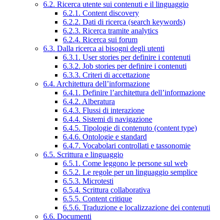
6.2. Ricerca utente sui contenuti e il linguaggio
6.2.1. Content discovery
6.2.2. Dati di ricerca (search keywords)
6.2.3. Ricerca tramite analytics
6.2.4. Ricerca sui forum
6.3. Dalla ricerca ai bisogni degli utenti
6.3.1. User stories per definire i contenuti
6.3.2. Job stories per definire i contenuti
6.3.3. Criteri di accettazione
6.4. Architettura dell’informazione
6.4.1. Definire l’architettura dell’informazione
6.4.2. Alberatura
6.4.3. Flussi di interazione
6.4.4. Sistemi di navigazione
6.4.5. Tipologie di contenuto (content type)
6.4.6. Ontologie e standard
6.4.7. Vocabolari controllati e tassonomie
6.5. Scrittura e linguaggio
6.5.1. Come leggono le persone sul web
6.5.2. Le regole per un linguaggio semplice
6.5.3. Microtesti
6.5.4. Scrittura collaborativa
6.5.5. Content critique
6.5.6. Traduzione e localizzazione dei contenuti
6.6. Documenti