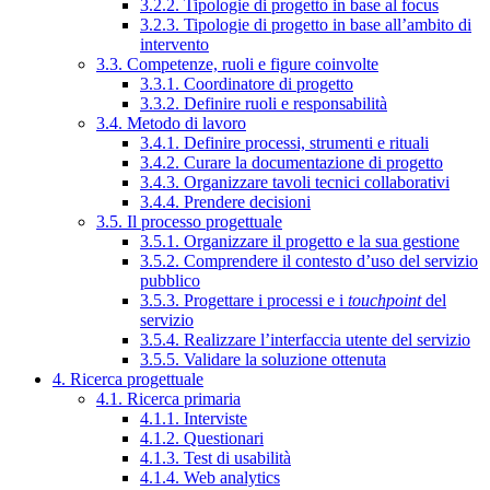
3.2.2. Tipologie di progetto in base al focus
3.2.3. Tipologie di progetto in base all’ambito di
intervento
3.3. Competenze, ruoli e figure coinvolte
3.3.1. Coordinatore di progetto
3.3.2. Definire ruoli e responsabilità
3.4. Metodo di lavoro
3.4.1. Definire processi, strumenti e rituali
3.4.2. Curare la documentazione di progetto
3.4.3. Organizzare tavoli tecnici collaborativi
3.4.4. Prendere decisioni
3.5. Il processo progettuale
3.5.1. Organizzare il progetto e la sua gestione
3.5.2. Comprendere il contesto d’uso del servizio
pubblico
3.5.3. Progettare i processi e i
touchpoint
del
servizio
3.5.4. Realizzare l’interfaccia utente del servizio
3.5.5. Validare la soluzione ottenuta
4. Ricerca progettuale
4.1. Ricerca primaria
4.1.1. Interviste
4.1.2. Questionari
4.1.3. Test di usabilità
4.1.4. Web analytics