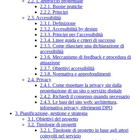
2.2. L’approccio progettuale
2.2.1. Buone pratiche
2.2.2. Principi
2.3. Accessibilità
2.3.1. Definizione
2.3.2. Accessibilità by design
2.3.3. Principi per l’accessibilità
2.3.4. Linee guida e criteri di successo
2.3.5. Come rilasciare una dichiarazione di
accessibilità
2.3.6. Meccanismo di feedback e procedura di
attuazione
2.3.7. Obiettivi accessibilità
2.3.8. Normativa e approfondimenti
2.4. Privacy
2.4.1. Come rispettare la privacy sin dalla
progettazione di un sito o servizio digitale
2.4.2. Richiedi il consenso quando necessario
2.4.3. Le basi del sito web: architettura,
informativa privacy, riferimenti DPO
3. Pianificazione, gestione e strategia
3.1. Obiettivi del progetto
3.2. Tipologie di progetti
3.2.1. Tipologie di progetto in base agli attori
coinvolti nel servizio