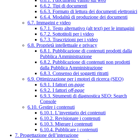
6.6.1. I documenti vanno sul web
6.6.2. Tipi di documenti
6.6.3. Formato di lettura dei documenti elettronici
6.6.4. Modalità di produzione dei documenti
6.7. Immagini e video
6.7.1. Testo alternativo (alt text) per le immagini
6.7.2. Sottotitoli per i video
6.7.3. Trascrizioni per i video
6.8. Proprietà intellettuale e privacy
6.8.1. Pubblicazione di contenuti prodotti dalla
Pubblica Amministrazione
6.8.2. Pubblicazione di contenuti non prodotti
dalla Pubblica Amministrazione
6.8.3. Consenso dei soggetti ritratti
6.9. Ottimizzazione per i motori di ricerca (SEO)
6.9.1. I fattori
on-page
6.9.2. I fattori
off-page
6.9.3. Strumenti di diagnostica SEO: Search
Console
6.10. Gestire i contenuti
6.10.1. L’inventario dei contenuti
6.10.2. Revisionare i contenuti
6.10.3. Migrare i contenuti
6.10.4. Pubblicare i contenuti
7. Progettazione dell’interazione