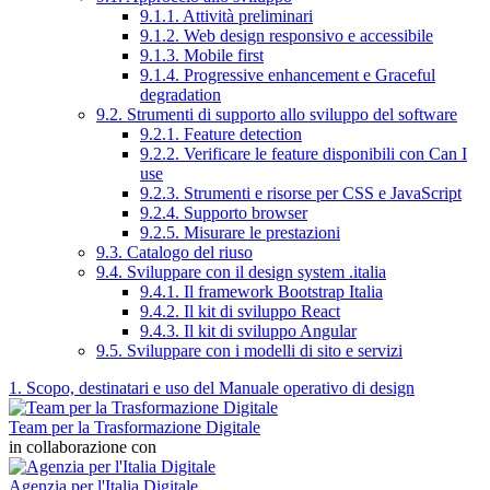
9.1.1. Attività preliminari
9.1.2. Web design responsivo e accessibile
9.1.3. Mobile first
9.1.4. Progressive enhancement e Graceful
degradation
9.2. Strumenti di supporto allo sviluppo del software
9.2.1. Feature detection
9.2.2. Verificare le feature disponibili con Can I
use
9.2.3. Strumenti e risorse per CSS e JavaScript
9.2.4. Supporto browser
9.2.5. Misurare le prestazioni
9.3. Catalogo del riuso
9.4. Sviluppare con il design system .italia
9.4.1. Il framework Bootstrap Italia
9.4.2. Il kit di sviluppo React
9.4.3. Il kit di sviluppo Angular
9.5. Sviluppare con i modelli di sito e servizi
1. Scopo, destinatari e uso del Manuale operativo di design
Team per la Trasformazione Digitale
in collaborazione con
Agenzia per l'Italia Digitale