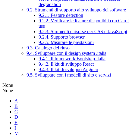
degradation
9.2. Strumenti di supporto allo sviluppo del software
9.2.1. Feature detection
9.2.2. Verificare le feature disponibili con Can I
use
9.2.3. Strumenti e risorse per CSS e JavaScript
9.2.4. Supporto browser
9.2.5. Misurare le prestazioni
9.3. Catalogo del riuso
9.4. Sviluppare con il design system .italia
9.4.1. Il framework Bootstrap Italia
9.4.2. Il kit di sviluppo React
9.4.3. Il kit di sviluppo Angular
9.5. Sviluppare con i modelli di sito e servizi
None
None
A
B
C
D
E
I
M