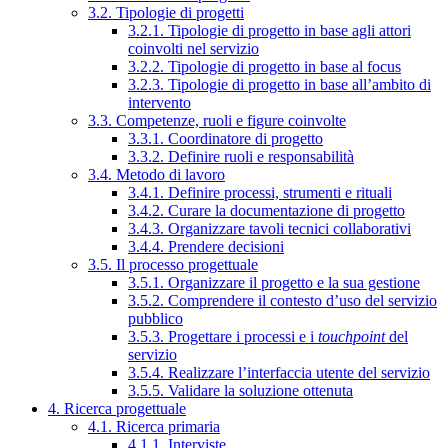
3.2. Tipologie di progetti
3.2.1. Tipologie di progetto in base agli attori
coinvolti nel servizio
3.2.2. Tipologie di progetto in base al focus
3.2.3. Tipologie di progetto in base all’ambito di
intervento
3.3. Competenze, ruoli e figure coinvolte
3.3.1. Coordinatore di progetto
3.3.2. Definire ruoli e responsabilità
3.4. Metodo di lavoro
3.4.1. Definire processi, strumenti e rituali
3.4.2. Curare la documentazione di progetto
3.4.3. Organizzare tavoli tecnici collaborativi
3.4.4. Prendere decisioni
3.5. Il processo progettuale
3.5.1. Organizzare il progetto e la sua gestione
3.5.2. Comprendere il contesto d’uso del servizio
pubblico
3.5.3. Progettare i processi e i
touchpoint
del
servizio
3.5.4. Realizzare l’interfaccia utente del servizio
3.5.5. Validare la soluzione ottenuta
4. Ricerca progettuale
4.1. Ricerca primaria
4.1.1. Interviste