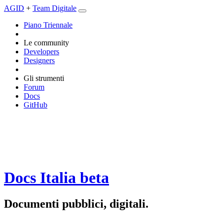
AGID
+
Team Digitale
Piano Triennale
Le community
Developers
Designers
Gli strumenti
Forum
Docs
GitHub
Docs Italia
beta
Documenti pubblici, digitali.