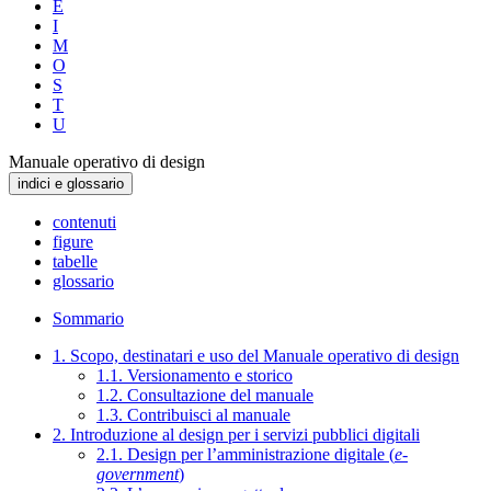
E
I
M
O
S
T
U
Manuale operativo di design
indici e glossario
contenuti
figure
tabelle
glossario
Sommario
1. Scopo, destinatari e uso del Manuale operativo di design
1.1. Versionamento e storico
1.2. Consultazione del manuale
1.3. Contribuisci al manuale
2. Introduzione al design per i servizi pubblici digitali
2.1. Design per l’amministrazione digitale (
e-
government
)