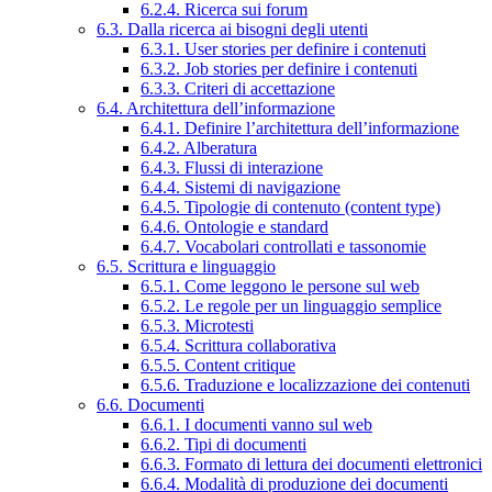
6.2.4. Ricerca sui forum
6.3. Dalla ricerca ai bisogni degli utenti
6.3.1. User stories per definire i contenuti
6.3.2. Job stories per definire i contenuti
6.3.3. Criteri di accettazione
6.4. Architettura dell’informazione
6.4.1. Definire l’architettura dell’informazione
6.4.2. Alberatura
6.4.3. Flussi di interazione
6.4.4. Sistemi di navigazione
6.4.5. Tipologie di contenuto (content type)
6.4.6. Ontologie e standard
6.4.7. Vocabolari controllati e tassonomie
6.5. Scrittura e linguaggio
6.5.1. Come leggono le persone sul web
6.5.2. Le regole per un linguaggio semplice
6.5.3. Microtesti
6.5.4. Scrittura collaborativa
6.5.5. Content critique
6.5.6. Traduzione e localizzazione dei contenuti
6.6. Documenti
6.6.1. I documenti vanno sul web
6.6.2. Tipi di documenti
6.6.3. Formato di lettura dei documenti elettronici
6.6.4. Modalità di produzione dei documenti