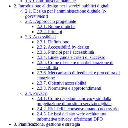
1.3. Contribuisci al manuale
2. Introduzione al design per i servizi pubblici digitali
2.1. Design per l’amministrazione digitale (
e-
government
)
2.2. L’approccio progettuale
2.2.1. Buone pratiche
2.2.2. Principi
2.3. Accessibilità
2.3.1. Definizione
2.3.2. Accessibilità by design
2.3.3. Principi per l’accessibilità
2.3.4. Linee guida e criteri di successo
2.3.5. Come rilasciare una dichiarazione di
accessibilità
2.3.6. Meccanismo di feedback e procedura di
attuazione
2.3.7. Obiettivi accessibilità
2.3.8. Normativa e approfondimenti
2.4. Privacy
2.4.1. Come rispettare la privacy sin dalla
progettazione di un sito o servizio digitale
2.4.2. Richiedi il consenso quando necessario
2.4.3. Le basi del sito web: architettura,
informativa privacy, riferimenti DPO
3. Pianificazione, gestione e strategia