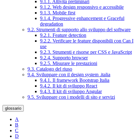
9.1.1. Attività preliminari
9.1.2. Web design responsivo e accessibile
9.1.3. Mobile first
9.1.4. Progressive enhancement e Graceful
degradation
9.2. Strumenti di supporto allo sviluppo del software
9.2.1. Feature detection
9.2.2. Verificare le feature disponibili con Can I
use
9.2.3. Strumenti e risorse per CSS e JavaScript
9.2.4. Supporto browser
9.2.5. Misurare le prestazioni
9.3. Catalogo del riuso
9.4. Sviluppare con il design system .italia
9.4.1. Il framework Bootstrap Italia
9.4.2. Il kit di sviluppo React
9.4.3. Il kit di sviluppo Angular
9.5. Sviluppare con i modelli di sito e servizi
glossario
A
B
C
D