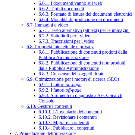
6.6.1. I documenti vanno sul web
6.6.2. Tipi di documenti
6.6.3. Formato di lettura dei documenti elettronici
6.6.4. Modalità di produzione dei documenti
6.7. Immagini e video
6.7.1. Testo alternativo (alt text) per le immagini
6.7.2. Sottotitoli per i video
6.7.3. Trascrizioni per i video
6.8. Proprietà intellettuale e privacy
6.8.1. Pubblicazione di contenuti prodotti dalla
Pubblica Amministrazione
6.8.2. Pubblicazione di contenuti non prodotti
dalla Pubblica Amministrazione
6.8.3. Consenso dei soggetti ritratti
6.9. Ottimizzazione per i motori di ricerca (SEO)
6.9.1. I fattori
on-page
6.9.2. I fattori
off-page
6.9.3. Strumenti di diagnostica SEO: Search
Console
6.10. Gestire i contenuti
6.10.1. L’inventario dei contenuti
6.10.2. Revisionare i contenuti
6.10.3. Migrare i contenuti
6.10.4. Pubblicare i contenuti
7. Progettazione dell’interazione