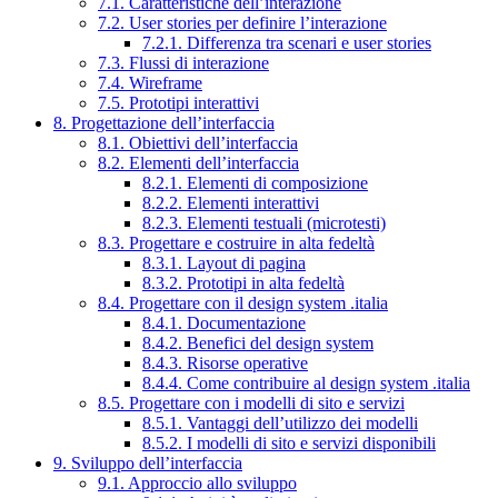
7.1. Caratteristiche dell’interazione
7.2. User stories per definire l’interazione
7.2.1. Differenza tra scenari e user stories
7.3. Flussi di interazione
7.4. Wireframe
7.5. Prototipi interattivi
8. Progettazione dell’interfaccia
8.1. Obiettivi dell’interfaccia
8.2. Elementi dell’interfaccia
8.2.1. Elementi di composizione
8.2.2. Elementi interattivi
8.2.3. Elementi testuali (microtesti)
8.3. Progettare e costruire in alta fedeltà
8.3.1. Layout di pagina
8.3.2. Prototipi in alta fedeltà
8.4. Progettare con il design system .italia
8.4.1. Documentazione
8.4.2. Benefici del design system
8.4.3. Risorse operative
8.4.4. Come contribuire al design system .italia
8.5. Progettare con i modelli di sito e servizi
8.5.1. Vantaggi dell’utilizzo dei modelli
8.5.2. I modelli di sito e servizi disponibili
9. Sviluppo dell’interfaccia
9.1. Approccio allo sviluppo