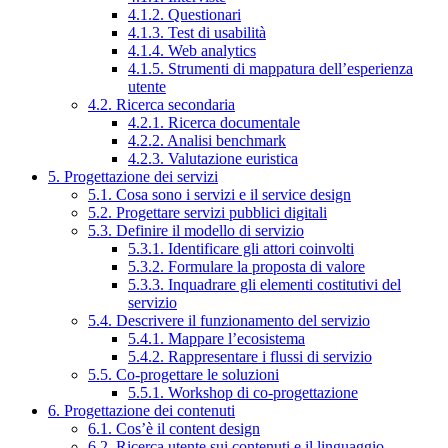
4.1.2. Questionari
4.1.3. Test di usabilità
4.1.4. Web analytics
4.1.5. Strumenti di mappatura dell’esperienza
utente
4.2. Ricerca secondaria
4.2.1. Ricerca documentale
4.2.2. Analisi benchmark
4.2.3. Valutazione euristica
5. Progettazione dei servizi
5.1. Cosa sono i servizi e il service design
5.2. Progettare servizi pubblici digitali
5.3. Definire il modello di servizio
5.3.1. Identificare gli attori coinvolti
5.3.2. Formulare la proposta di valore
5.3.3. Inquadrare gli elementi costitutivi del
servizio
5.4. Descrivere il funzionamento del servizio
5.4.1. Mappare l’ecosistema
5.4.2. Rappresentare i flussi di servizio
5.5. Co-progettare le soluzioni
5.5.1. Workshop di co-progettazione
6. Progettazione dei contenuti
6.1. Cos’è il content design
6.2. Ricerca utente sui contenuti e il linguaggio