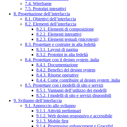
7.4. Wireframe
7.5. Prototipi interattivi
8. Progettazione dell’interfaccia
8.1. Obiettivi dell’interfaccia
8.2. Elementi dell’interfaccia
8.2.1. Elementi di composizione
8.2.2. Elementi interattivi
8.2.3. Elementi testuali (microtesti)
8.3. Progettare e costruire in alta fedeltà
8.3.1. Layout di pagina
8.3.2. Prototipi in alta fedeltà
8.4. Progettare con il design system .italia
8.4.1. Documentazione
8.4.2. Benefici del design system
8.4.3. Risorse operative
8.4.4. Come contribuire al design system .italia
8.5. Progettare con i modelli di sito e servizi
8.5.1. Vantaggi dell’utilizzo dei modelli
8.5.2. I modelli di sito e servizi disponibili
9. Sviluppo dell’interfaccia
9.1. Approccio allo sviluppo
9.1.1. Attività preliminari
9.1.2. Web design responsivo e accessibile
9.1.3. Mobile first
9.1.4. Progressive enhancement e Graceful