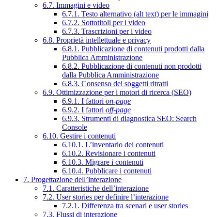
6.7. Immagini e video
6.7.1. Testo alternativo (alt text) per le immagini
6.7.2. Sottotitoli per i video
6.7.3. Trascrizioni per i video
6.8. Proprietà intellettuale e privacy
6.8.1. Pubblicazione di contenuti prodotti dalla
Pubblica Amministrazione
6.8.2. Pubblicazione di contenuti non prodotti
dalla Pubblica Amministrazione
6.8.3. Consenso dei soggetti ritratti
6.9. Ottimizzazione per i motori di ricerca (SEO)
6.9.1. I fattori
on-page
6.9.2. I fattori
off-page
6.9.3. Strumenti di diagnostica SEO: Search
Console
6.10. Gestire i contenuti
6.10.1. L’inventario dei contenuti
6.10.2. Revisionare i contenuti
6.10.3. Migrare i contenuti
6.10.4. Pubblicare i contenuti
7. Progettazione dell’interazione
7.1. Caratteristiche dell’interazione
7.2. User stories per definire l’interazione
7.2.1. Differenza tra scenari e user stories
7.3. Flussi di interazione