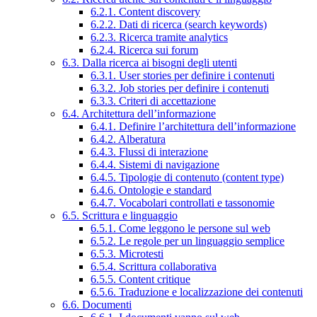
6.2.1. Content discovery
6.2.2. Dati di ricerca (search keywords)
6.2.3. Ricerca tramite analytics
6.2.4. Ricerca sui forum
6.3. Dalla ricerca ai bisogni degli utenti
6.3.1. User stories per definire i contenuti
6.3.2. Job stories per definire i contenuti
6.3.3. Criteri di accettazione
6.4. Architettura dell’informazione
6.4.1. Definire l’architettura dell’informazione
6.4.2. Alberatura
6.4.3. Flussi di interazione
6.4.4. Sistemi di navigazione
6.4.5. Tipologie di contenuto (content type)
6.4.6. Ontologie e standard
6.4.7. Vocabolari controllati e tassonomie
6.5. Scrittura e linguaggio
6.5.1. Come leggono le persone sul web
6.5.2. Le regole per un linguaggio semplice
6.5.3. Microtesti
6.5.4. Scrittura collaborativa
6.5.5. Content critique
6.5.6. Traduzione e localizzazione dei contenuti
6.6. Documenti