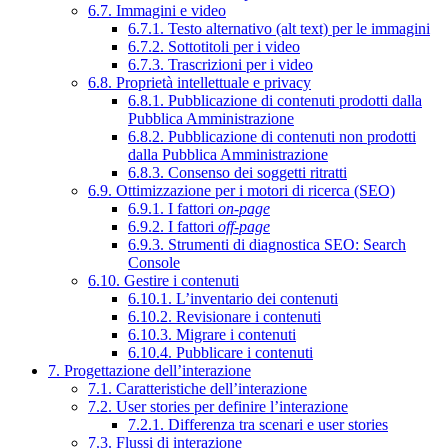
6.7. Immagini e video
6.7.1. Testo alternativo (alt text) per le immagini
6.7.2. Sottotitoli per i video
6.7.3. Trascrizioni per i video
6.8. Proprietà intellettuale e privacy
6.8.1. Pubblicazione di contenuti prodotti dalla
Pubblica Amministrazione
6.8.2. Pubblicazione di contenuti non prodotti
dalla Pubblica Amministrazione
6.8.3. Consenso dei soggetti ritratti
6.9. Ottimizzazione per i motori di ricerca (SEO)
6.9.1. I fattori
on-page
6.9.2. I fattori
off-page
6.9.3. Strumenti di diagnostica SEO: Search
Console
6.10. Gestire i contenuti
6.10.1. L’inventario dei contenuti
6.10.2. Revisionare i contenuti
6.10.3. Migrare i contenuti
6.10.4. Pubblicare i contenuti
7. Progettazione dell’interazione
7.1. Caratteristiche dell’interazione
7.2. User stories per definire l’interazione
7.2.1. Differenza tra scenari e user stories
7.3. Flussi di interazione