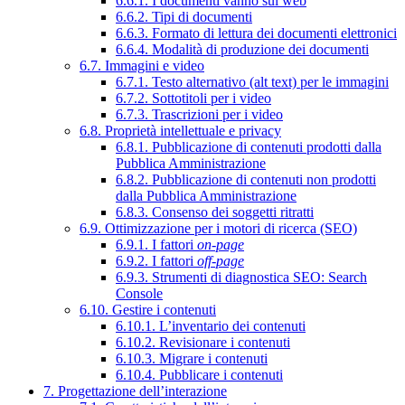
6.6.1. I documenti vanno sul web
6.6.2. Tipi di documenti
6.6.3. Formato di lettura dei documenti elettronici
6.6.4. Modalità di produzione dei documenti
6.7. Immagini e video
6.7.1. Testo alternativo (alt text) per le immagini
6.7.2. Sottotitoli per i video
6.7.3. Trascrizioni per i video
6.8. Proprietà intellettuale e privacy
6.8.1. Pubblicazione di contenuti prodotti dalla
Pubblica Amministrazione
6.8.2. Pubblicazione di contenuti non prodotti
dalla Pubblica Amministrazione
6.8.3. Consenso dei soggetti ritratti
6.9. Ottimizzazione per i motori di ricerca (SEO)
6.9.1. I fattori
on-page
6.9.2. I fattori
off-page
6.9.3. Strumenti di diagnostica SEO: Search
Console
6.10. Gestire i contenuti
6.10.1. L’inventario dei contenuti
6.10.2. Revisionare i contenuti
6.10.3. Migrare i contenuti
6.10.4. Pubblicare i contenuti
7. Progettazione dell’interazione