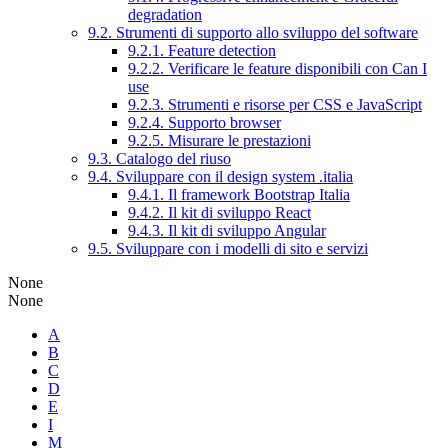
degradation
9.2. Strumenti di supporto allo sviluppo del software
9.2.1. Feature detection
9.2.2. Verificare le feature disponibili con Can I
use
9.2.3. Strumenti e risorse per CSS e JavaScript
9.2.4. Supporto browser
9.2.5. Misurare le prestazioni
9.3. Catalogo del riuso
9.4. Sviluppare con il design system .italia
9.4.1. Il framework Bootstrap Italia
9.4.2. Il kit di sviluppo React
9.4.3. Il kit di sviluppo Angular
9.5. Sviluppare con i modelli di sito e servizi
None
None
A
B
C
D
E
I
M