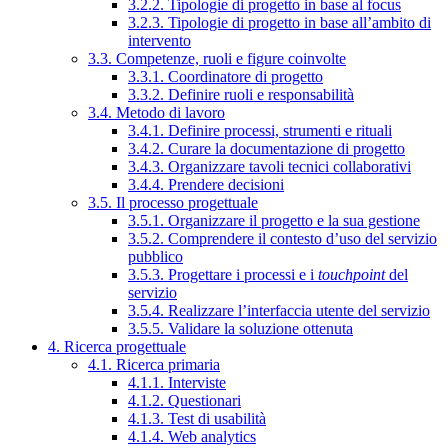
3.2.2. Tipologie di progetto in base al focus
3.2.3. Tipologie di progetto in base all’ambito di
intervento
3.3. Competenze, ruoli e figure coinvolte
3.3.1. Coordinatore di progetto
3.3.2. Definire ruoli e responsabilità
3.4. Metodo di lavoro
3.4.1. Definire processi, strumenti e rituali
3.4.2. Curare la documentazione di progetto
3.4.3. Organizzare tavoli tecnici collaborativi
3.4.4. Prendere decisioni
3.5. Il processo progettuale
3.5.1. Organizzare il progetto e la sua gestione
3.5.2. Comprendere il contesto d’uso del servizio
pubblico
3.5.3. Progettare i processi e i
touchpoint
del
servizio
3.5.4. Realizzare l’interfaccia utente del servizio
3.5.5. Validare la soluzione ottenuta
4. Ricerca progettuale
4.1. Ricerca primaria
4.1.1. Interviste
4.1.2. Questionari
4.1.3. Test di usabilità
4.1.4. Web analytics