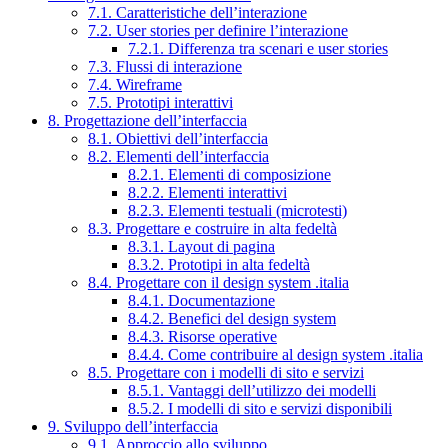
7.1. Caratteristiche dell’interazione
7.2. User stories per definire l’interazione
7.2.1. Differenza tra scenari e user stories
7.3. Flussi di interazione
7.4. Wireframe
7.5. Prototipi interattivi
8. Progettazione dell’interfaccia
8.1. Obiettivi dell’interfaccia
8.2. Elementi dell’interfaccia
8.2.1. Elementi di composizione
8.2.2. Elementi interattivi
8.2.3. Elementi testuali (microtesti)
8.3. Progettare e costruire in alta fedeltà
8.3.1. Layout di pagina
8.3.2. Prototipi in alta fedeltà
8.4. Progettare con il design system .italia
8.4.1. Documentazione
8.4.2. Benefici del design system
8.4.3. Risorse operative
8.4.4. Come contribuire al design system .italia
8.5. Progettare con i modelli di sito e servizi
8.5.1. Vantaggi dell’utilizzo dei modelli
8.5.2. I modelli di sito e servizi disponibili
9. Sviluppo dell’interfaccia
9.1. Approccio allo sviluppo