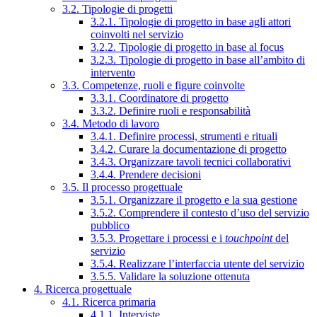
3.2. Tipologie di progetti
3.2.1. Tipologie di progetto in base agli attori
coinvolti nel servizio
3.2.2. Tipologie di progetto in base al focus
3.2.3. Tipologie di progetto in base all’ambito di
intervento
3.3. Competenze, ruoli e figure coinvolte
3.3.1. Coordinatore di progetto
3.3.2. Definire ruoli e responsabilità
3.4. Metodo di lavoro
3.4.1. Definire processi, strumenti e rituali
3.4.2. Curare la documentazione di progetto
3.4.3. Organizzare tavoli tecnici collaborativi
3.4.4. Prendere decisioni
3.5. Il processo progettuale
3.5.1. Organizzare il progetto e la sua gestione
3.5.2. Comprendere il contesto d’uso del servizio
pubblico
3.5.3. Progettare i processi e i
touchpoint
del
servizio
3.5.4. Realizzare l’interfaccia utente del servizio
3.5.5. Validare la soluzione ottenuta
4. Ricerca progettuale
4.1. Ricerca primaria
4.1.1. Interviste