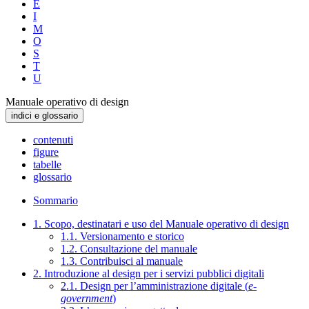
E
I
M
O
S
T
U
Manuale operativo di design
indici e glossario
contenuti
figure
tabelle
glossario
Sommario
1. Scopo, destinatari e uso del Manuale operativo di design
1.1. Versionamento e storico
1.2. Consultazione del manuale
1.3. Contribuisci al manuale
2. Introduzione al design per i servizi pubblici digitali
2.1. Design per l’amministrazione digitale (
e-
government
)