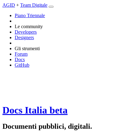
AGID
+
Team Digitale
Piano Triennale
Le community
Developers
Designers
Gli strumenti
Forum
Docs
GitHub
Docs Italia
beta
Documenti pubblici, digitali.