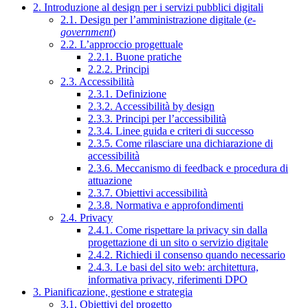
2. Introduzione al design per i servizi pubblici digitali
2.1. Design per l’amministrazione digitale (
e-
government
)
2.2. L’approccio progettuale
2.2.1. Buone pratiche
2.2.2. Principi
2.3. Accessibilità
2.3.1. Definizione
2.3.2. Accessibilità by design
2.3.3. Principi per l’accessibilità
2.3.4. Linee guida e criteri di successo
2.3.5. Come rilasciare una dichiarazione di
accessibilità
2.3.6. Meccanismo di feedback e procedura di
attuazione
2.3.7. Obiettivi accessibilità
2.3.8. Normativa e approfondimenti
2.4. Privacy
2.4.1. Come rispettare la privacy sin dalla
progettazione di un sito o servizio digitale
2.4.2. Richiedi il consenso quando necessario
2.4.3. Le basi del sito web: architettura,
informativa privacy, riferimenti DPO
3. Pianificazione, gestione e strategia
3.1. Obiettivi del progetto