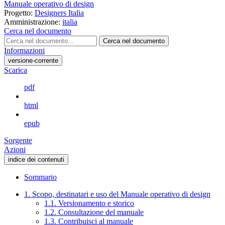
Manuale operativo di design
Progetto:
Designers Italia
Amministrazione:
italia
Cerca nel documento
Cerca nel documento
Informazioni
versione-corrente
Scarica
pdf
html
epub
Sorgente
Azioni
indice dei contenuti
Sommario
1. Scopo, destinatari e uso del Manuale operativo di design
1.1. Versionamento e storico
1.2. Consultazione del manuale
1.3. Contribuisci al manuale