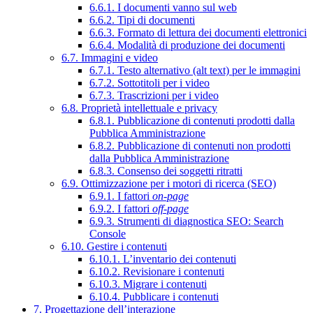
6.6.1. I documenti vanno sul web
6.6.2. Tipi di documenti
6.6.3. Formato di lettura dei documenti elettronici
6.6.4. Modalità di produzione dei documenti
6.7. Immagini e video
6.7.1. Testo alternativo (alt text) per le immagini
6.7.2. Sottotitoli per i video
6.7.3. Trascrizioni per i video
6.8. Proprietà intellettuale e privacy
6.8.1. Pubblicazione di contenuti prodotti dalla
Pubblica Amministrazione
6.8.2. Pubblicazione di contenuti non prodotti
dalla Pubblica Amministrazione
6.8.3. Consenso dei soggetti ritratti
6.9. Ottimizzazione per i motori di ricerca (SEO)
6.9.1. I fattori
on-page
6.9.2. I fattori
off-page
6.9.3. Strumenti di diagnostica SEO: Search
Console
6.10. Gestire i contenuti
6.10.1. L’inventario dei contenuti
6.10.2. Revisionare i contenuti
6.10.3. Migrare i contenuti
6.10.4. Pubblicare i contenuti
7. Progettazione dell’interazione