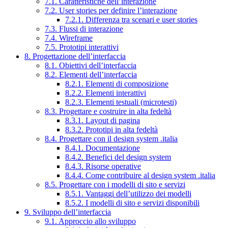
7.1. Caratteristiche dell’interazione
7.2. User stories per definire l’interazione
7.2.1. Differenza tra scenari e user stories
7.3. Flussi di interazione
7.4. Wireframe
7.5. Prototipi interattivi
8. Progettazione dell’interfaccia
8.1. Obiettivi dell’interfaccia
8.2. Elementi dell’interfaccia
8.2.1. Elementi di composizione
8.2.2. Elementi interattivi
8.2.3. Elementi testuali (microtesti)
8.3. Progettare e costruire in alta fedeltà
8.3.1. Layout di pagina
8.3.2. Prototipi in alta fedeltà
8.4. Progettare con il design system .italia
8.4.1. Documentazione
8.4.2. Benefici del design system
8.4.3. Risorse operative
8.4.4. Come contribuire al design system .italia
8.5. Progettare con i modelli di sito e servizi
8.5.1. Vantaggi dell’utilizzo dei modelli
8.5.2. I modelli di sito e servizi disponibili
9. Sviluppo dell’interfaccia
9.1. Approccio allo sviluppo