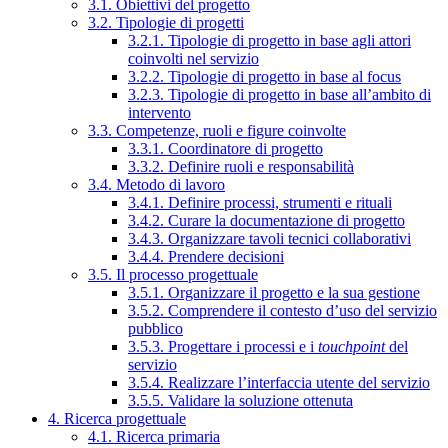
3.1. Obiettivi del progetto
3.2. Tipologie di progetti
3.2.1. Tipologie di progetto in base agli attori
coinvolti nel servizio
3.2.2. Tipologie di progetto in base al focus
3.2.3. Tipologie di progetto in base all’ambito di
intervento
3.3. Competenze, ruoli e figure coinvolte
3.3.1. Coordinatore di progetto
3.3.2. Definire ruoli e responsabilità
3.4. Metodo di lavoro
3.4.1. Definire processi, strumenti e rituali
3.4.2. Curare la documentazione di progetto
3.4.3. Organizzare tavoli tecnici collaborativi
3.4.4. Prendere decisioni
3.5. Il processo progettuale
3.5.1. Organizzare il progetto e la sua gestione
3.5.2. Comprendere il contesto d’uso del servizio
pubblico
3.5.3. Progettare i processi e i
touchpoint
del
servizio
3.5.4. Realizzare l’interfaccia utente del servizio
3.5.5. Validare la soluzione ottenuta
4. Ricerca progettuale
4.1. Ricerca primaria