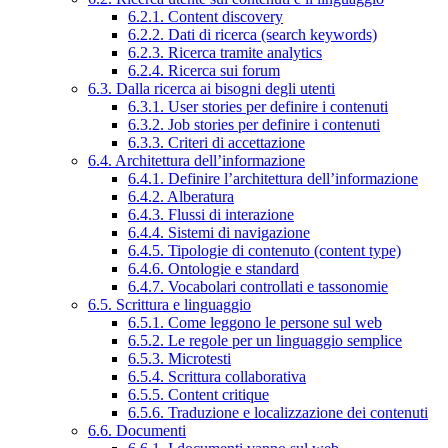
6.2.1. Content discovery
6.2.2. Dati di ricerca (search keywords)
6.2.3. Ricerca tramite analytics
6.2.4. Ricerca sui forum
6.3. Dalla ricerca ai bisogni degli utenti
6.3.1. User stories per definire i contenuti
6.3.2. Job stories per definire i contenuti
6.3.3. Criteri di accettazione
6.4. Architettura dell’informazione
6.4.1. Definire l’architettura dell’informazione
6.4.2. Alberatura
6.4.3. Flussi di interazione
6.4.4. Sistemi di navigazione
6.4.5. Tipologie di contenuto (content type)
6.4.6. Ontologie e standard
6.4.7. Vocabolari controllati e tassonomie
6.5. Scrittura e linguaggio
6.5.1. Come leggono le persone sul web
6.5.2. Le regole per un linguaggio semplice
6.5.3. Microtesti
6.5.4. Scrittura collaborativa
6.5.5. Content critique
6.5.6. Traduzione e localizzazione dei contenuti
6.6. Documenti