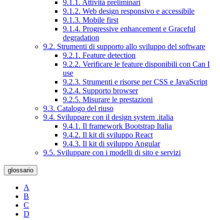
9.1.1. Attività preliminari
9.1.2. Web design responsivo e accessibile
9.1.3. Mobile first
9.1.4. Progressive enhancement e Graceful
degradation
9.2. Strumenti di supporto allo sviluppo del software
9.2.1. Feature detection
9.2.2. Verificare le feature disponibili con Can I
use
9.2.3. Strumenti e risorse per CSS e JavaScript
9.2.4. Supporto browser
9.2.5. Misurare le prestazioni
9.3. Catalogo del riuso
9.4. Sviluppare con il design system .italia
9.4.1. Il framework Bootstrap Italia
9.4.2. Il kit di sviluppo React
9.4.3. Il kit di sviluppo Angular
9.5. Sviluppare con i modelli di sito e servizi
glossario
A
B
C
D