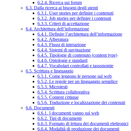
6.2.4. Ricerca sui forum
6.3. Dalla ricerca ai bisogni degli utenti
6.3.1. User stories per definire i contenuti
6.3.2. Job stories per definire i contenuti
6.3.3. Criteri di accettazione
6.4. Architettura dell’informazione
6.4.1. Definire l’architettura dell’informazione
6.4.2. Alberatura
6.4.3. Flussi di interazione
6.4.4. Sistemi di navigazione
6.4.5. Tipologie di contenuto (content type)
6.4.6. Ontologie e standard
6.4.7. Vocabolari controllati e tassonomie
6.5. Scrittura e linguaggio
6.5.1. Come leggono le persone sul web
6.5.2. Le regole per un linguaggio semplice
6.5.3. Microtesti
6.5.4. Scrittura collaborativa
6.5.5. Content critique
6.5.6. Traduzione e localizzazione dei contenuti
6.6. Documenti
6.6.1. I documenti vanno sul web
6.6.2. Tipi di documenti
6.6.3. Formato di lettura dei documenti elettronici
6.6.4. Modalità di produzione dei documenti