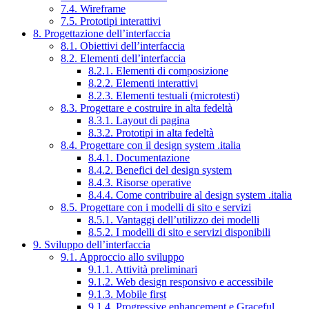
7.4. Wireframe
7.5. Prototipi interattivi
8. Progettazione dell’interfaccia
8.1. Obiettivi dell’interfaccia
8.2. Elementi dell’interfaccia
8.2.1. Elementi di composizione
8.2.2. Elementi interattivi
8.2.3. Elementi testuali (microtesti)
8.3. Progettare e costruire in alta fedeltà
8.3.1. Layout di pagina
8.3.2. Prototipi in alta fedeltà
8.4. Progettare con il design system .italia
8.4.1. Documentazione
8.4.2. Benefici del design system
8.4.3. Risorse operative
8.4.4. Come contribuire al design system .italia
8.5. Progettare con i modelli di sito e servizi
8.5.1. Vantaggi dell’utilizzo dei modelli
8.5.2. I modelli di sito e servizi disponibili
9. Sviluppo dell’interfaccia
9.1. Approccio allo sviluppo
9.1.1. Attività preliminari
9.1.2. Web design responsivo e accessibile
9.1.3. Mobile first
9.1.4. Progressive enhancement e Graceful