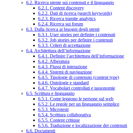
6.2. Ricerca utente sui contenuti e il linguaggio
6.2.1. Content discovery
6.2.2. Dati di ricerca (search keywords)
6.2.3. Ricerca tramite analytics
6.2.4. Ricerca sui forum
6.3. Dalla ricerca ai bisogni degli utenti
6.3.1. User stories per definire i contenuti
6.3.2. Job stories per definire i contenuti
6.3.3. Criteri di accettazione
6.4. Architettura dell’informazione
6.4.1. Definire l’architettura dell’informazione
6.4.2. Alberatura
6.4.3. Flussi di interazione
6.4.4. Sistemi di navigazione
6.4.5. Tipologie di contenuto (content type)
6.4.6. Ontologie e standard
6.4.7. Vocabolari controllati e tassonomie
6.5. Scrittura e linguaggio
6.5.1. Come leggono le persone sul web
6.5.2. Le regole per un linguaggio semplice
6.5.3. Microtesti
6.5.4. Scrittura collaborativa
6.5.5. Content critique
6.5.6. Traduzione e localizzazione dei contenuti
6.6. Documenti