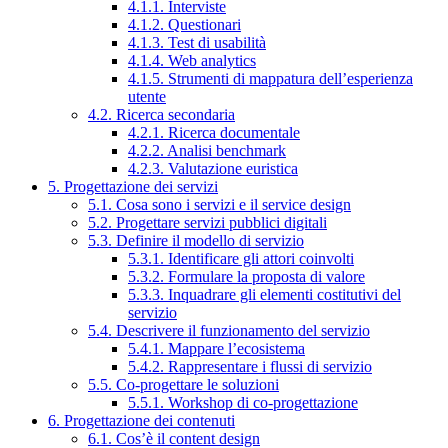
4.1.1. Interviste
4.1.2. Questionari
4.1.3. Test di usabilità
4.1.4. Web analytics
4.1.5. Strumenti di mappatura dell’esperienza
utente
4.2. Ricerca secondaria
4.2.1. Ricerca documentale
4.2.2. Analisi benchmark
4.2.3. Valutazione euristica
5. Progettazione dei servizi
5.1. Cosa sono i servizi e il service design
5.2. Progettare servizi pubblici digitali
5.3. Definire il modello di servizio
5.3.1. Identificare gli attori coinvolti
5.3.2. Formulare la proposta di valore
5.3.3. Inquadrare gli elementi costitutivi del
servizio
5.4. Descrivere il funzionamento del servizio
5.4.1. Mappare l’ecosistema
5.4.2. Rappresentare i flussi di servizio
5.5. Co-progettare le soluzioni
5.5.1. Workshop di co-progettazione
6. Progettazione dei contenuti
6.1. Cos’è il content design