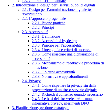
1.3. Contribuisci al manuale
2. Introduzione al design per i servizi pubblici digitali
2.1. Design per l’amministrazione digitale (
e-
government
)
2.2. L’approccio progettuale
2.2.1. Buone pratiche
2.2.2. Principi
2.3. Accessibilità
2.3.1. Definizione
2.3.2. Accessibilità by design
2.3.3. Principi per l’accessibilità
2.3.4. Linee guida e criteri di successo
2.3.5. Come rilasciare una dichiarazione di
accessibilità
2.3.6. Meccanismo di feedback e procedura di
attuazione
2.3.7. Obiettivi accessibilità
2.3.8. Normativa e approfondimenti
2.4. Privacy
2.4.1. Come rispettare la privacy sin dalla
progettazione di un sito o servizio digitale
2.4.2. Richiedi il consenso quando necessario
2.4.3. Le basi del sito web: architettura,
informativa privacy, riferimenti DPO
3. Pianificazione, gestione e strategia