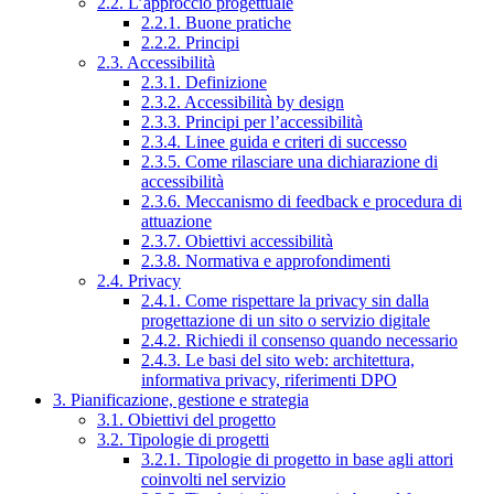
2.2. L’approccio progettuale
2.2.1. Buone pratiche
2.2.2. Principi
2.3. Accessibilità
2.3.1. Definizione
2.3.2. Accessibilità by design
2.3.3. Principi per l’accessibilità
2.3.4. Linee guida e criteri di successo
2.3.5. Come rilasciare una dichiarazione di
accessibilità
2.3.6. Meccanismo di feedback e procedura di
attuazione
2.3.7. Obiettivi accessibilità
2.3.8. Normativa e approfondimenti
2.4. Privacy
2.4.1. Come rispettare la privacy sin dalla
progettazione di un sito o servizio digitale
2.4.2. Richiedi il consenso quando necessario
2.4.3. Le basi del sito web: architettura,
informativa privacy, riferimenti DPO
3. Pianificazione, gestione e strategia
3.1. Obiettivi del progetto
3.2. Tipologie di progetti
3.2.1. Tipologie di progetto in base agli attori
coinvolti nel servizio