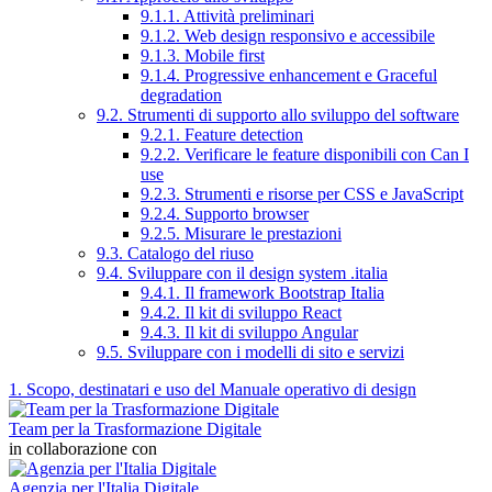
9.1.1. Attività preliminari
9.1.2. Web design responsivo e accessibile
9.1.3. Mobile first
9.1.4. Progressive enhancement e Graceful
degradation
9.2. Strumenti di supporto allo sviluppo del software
9.2.1. Feature detection
9.2.2. Verificare le feature disponibili con Can I
use
9.2.3. Strumenti e risorse per CSS e JavaScript
9.2.4. Supporto browser
9.2.5. Misurare le prestazioni
9.3. Catalogo del riuso
9.4. Sviluppare con il design system .italia
9.4.1. Il framework Bootstrap Italia
9.4.2. Il kit di sviluppo React
9.4.3. Il kit di sviluppo Angular
9.5. Sviluppare con i modelli di sito e servizi
1. Scopo, destinatari e uso del Manuale operativo di design
Team per la Trasformazione Digitale
in collaborazione con
Agenzia per l'Italia Digitale