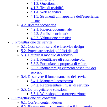
4.1.2. Questionari
4.1.3. Test di usabilità
4.1.4. Web analytics
4.1.5. Strumenti di mappatura dell’esperienza
utente
4.2. Ricerca secondaria
4.2.1. Ricerca documentale
4.2.2. Analisi benchmark
4.2.3. Valutazione euristica
5. Progettazione dei servizi
5.1. Cosa sono i servizi e il service design
5.2. Progettare servizi pubblici digitali
5.3. Definire il modello di servizio
5.3.1. Identificare gli attori coinvolti
5.3.2. Formulare la proposta di valore
5.3.3. Inquadrare gli elementi costitutivi del
servizio
5.4. Descrivere il funzionamento del servizio
5.4.1. Mappare l’ecosistema
5.4.2. Rappresentare i flussi di servizio
5.5. Co-progettare le soluzioni
5.5.1. Workshop di co-progettazione
6. Progettazione dei contenuti
6.1. Cos’è il content design
6.2. Ricerca utente sui contenuti e il linguaggio