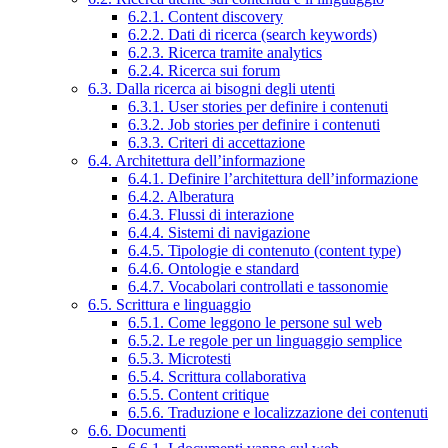
6.2.1. Content discovery
6.2.2. Dati di ricerca (search keywords)
6.2.3. Ricerca tramite analytics
6.2.4. Ricerca sui forum
6.3. Dalla ricerca ai bisogni degli utenti
6.3.1. User stories per definire i contenuti
6.3.2. Job stories per definire i contenuti
6.3.3. Criteri di accettazione
6.4. Architettura dell’informazione
6.4.1. Definire l’architettura dell’informazione
6.4.2. Alberatura
6.4.3. Flussi di interazione
6.4.4. Sistemi di navigazione
6.4.5. Tipologie di contenuto (content type)
6.4.6. Ontologie e standard
6.4.7. Vocabolari controllati e tassonomie
6.5. Scrittura e linguaggio
6.5.1. Come leggono le persone sul web
6.5.2. Le regole per un linguaggio semplice
6.5.3. Microtesti
6.5.4. Scrittura collaborativa
6.5.5. Content critique
6.5.6. Traduzione e localizzazione dei contenuti
6.6. Documenti