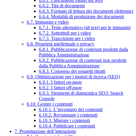
6.6.1. I documenti vanno sul web
6.6.2. Tipi di documenti
6.6.3. Formato di lettura dei documenti elettronici
6.6.4. Modalità di produzione dei documenti
6.7. Immagini e video
6.7.1. Testo alternativo (alt text) per le immagini
6.7.2. Sottotitoli per i video
6.7.3. Trascrizioni per i video
6.8. Proprietà intellettuale e privacy
6.8.1. Pubblicazione di contenuti prodotti dalla
Pubblica Amministrazione
6.8.2. Pubblicazione di contenuti non prodotti
dalla Pubblica Amministrazione
6.8.3. Consenso dei soggetti ritratti
6.9. Ottimizzazione per i motori di ricerca (SEO)
6.9.1. I fattori
on-page
6.9.2. I fattori
off-page
6.9.3. Strumenti di diagnostica SEO: Search
Console
6.10. Gestire i contenuti
6.10.1. L’inventario dei contenuti
6.10.2. Revisionare i contenuti
6.10.3. Migrare i contenuti
6.10.4. Pubblicare i contenuti
7. Progettazione dell’interazione