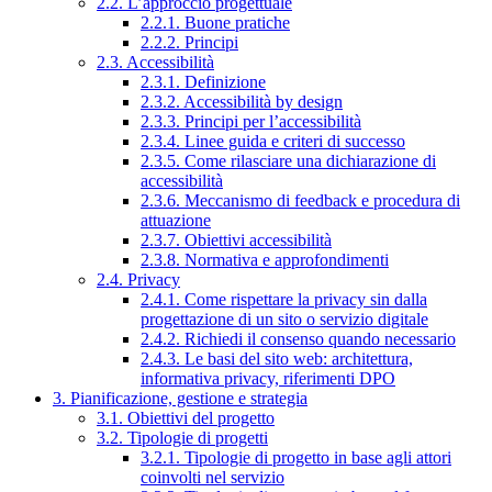
2.2. L’approccio progettuale
2.2.1. Buone pratiche
2.2.2. Principi
2.3. Accessibilità
2.3.1. Definizione
2.3.2. Accessibilità by design
2.3.3. Principi per l’accessibilità
2.3.4. Linee guida e criteri di successo
2.3.5. Come rilasciare una dichiarazione di
accessibilità
2.3.6. Meccanismo di feedback e procedura di
attuazione
2.3.7. Obiettivi accessibilità
2.3.8. Normativa e approfondimenti
2.4. Privacy
2.4.1. Come rispettare la privacy sin dalla
progettazione di un sito o servizio digitale
2.4.2. Richiedi il consenso quando necessario
2.4.3. Le basi del sito web: architettura,
informativa privacy, riferimenti DPO
3. Pianificazione, gestione e strategia
3.1. Obiettivi del progetto
3.2. Tipologie di progetti
3.2.1. Tipologie di progetto in base agli attori
coinvolti nel servizio