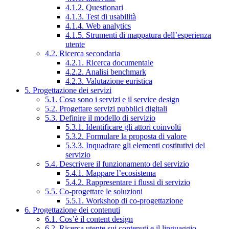
4.1.2. Questionari
4.1.3. Test di usabilità
4.1.4. Web analytics
4.1.5. Strumenti di mappatura dell’esperienza
utente
4.2. Ricerca secondaria
4.2.1. Ricerca documentale
4.2.2. Analisi benchmark
4.2.3. Valutazione euristica
5. Progettazione dei servizi
5.1. Cosa sono i servizi e il service design
5.2. Progettare servizi pubblici digitali
5.3. Definire il modello di servizio
5.3.1. Identificare gli attori coinvolti
5.3.2. Formulare la proposta di valore
5.3.3. Inquadrare gli elementi costitutivi del
servizio
5.4. Descrivere il funzionamento del servizio
5.4.1. Mappare l’ecosistema
5.4.2. Rappresentare i flussi di servizio
5.5. Co-progettare le soluzioni
5.5.1. Workshop di co-progettazione
6. Progettazione dei contenuti
6.1. Cos’è il content design
6.2. Ricerca utente sui contenuti e il linguaggio