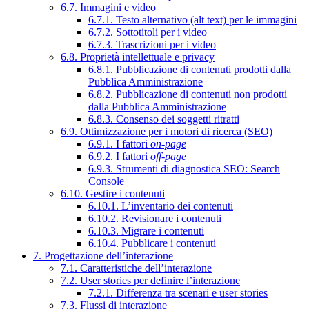
6.7. Immagini e video
6.7.1. Testo alternativo (alt text) per le immagini
6.7.2. Sottotitoli per i video
6.7.3. Trascrizioni per i video
6.8. Proprietà intellettuale e privacy
6.8.1. Pubblicazione di contenuti prodotti dalla
Pubblica Amministrazione
6.8.2. Pubblicazione di contenuti non prodotti
dalla Pubblica Amministrazione
6.8.3. Consenso dei soggetti ritratti
6.9. Ottimizzazione per i motori di ricerca (SEO)
6.9.1. I fattori
on-page
6.9.2. I fattori
off-page
6.9.3. Strumenti di diagnostica SEO: Search
Console
6.10. Gestire i contenuti
6.10.1. L’inventario dei contenuti
6.10.2. Revisionare i contenuti
6.10.3. Migrare i contenuti
6.10.4. Pubblicare i contenuti
7. Progettazione dell’interazione
7.1. Caratteristiche dell’interazione
7.2. User stories per definire l’interazione
7.2.1. Differenza tra scenari e user stories
7.3. Flussi di interazione