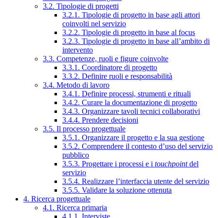
3.2. Tipologie di progetti
3.2.1. Tipologie di progetto in base agli attori
coinvolti nel servizio
3.2.2. Tipologie di progetto in base al focus
3.2.3. Tipologie di progetto in base all’ambito di
intervento
3.3. Competenze, ruoli e figure coinvolte
3.3.1. Coordinatore di progetto
3.3.2. Definire ruoli e responsabilità
3.4. Metodo di lavoro
3.4.1. Definire processi, strumenti e rituali
3.4.2. Curare la documentazione di progetto
3.4.3. Organizzare tavoli tecnici collaborativi
3.4.4. Prendere decisioni
3.5. Il processo progettuale
3.5.1. Organizzare il progetto e la sua gestione
3.5.2. Comprendere il contesto d’uso del servizio
pubblico
3.5.3. Progettare i processi e i
touchpoint
del
servizio
3.5.4. Realizzare l’interfaccia utente del servizio
3.5.5. Validare la soluzione ottenuta
4. Ricerca progettuale
4.1. Ricerca primaria
4.1.1. Interviste