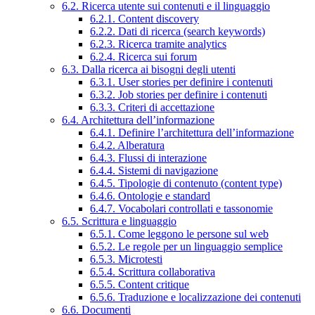
6.2. Ricerca utente sui contenuti e il linguaggio
6.2.1. Content discovery
6.2.2. Dati di ricerca (search keywords)
6.2.3. Ricerca tramite analytics
6.2.4. Ricerca sui forum
6.3. Dalla ricerca ai bisogni degli utenti
6.3.1. User stories per definire i contenuti
6.3.2. Job stories per definire i contenuti
6.3.3. Criteri di accettazione
6.4. Architettura dell’informazione
6.4.1. Definire l’architettura dell’informazione
6.4.2. Alberatura
6.4.3. Flussi di interazione
6.4.4. Sistemi di navigazione
6.4.5. Tipologie di contenuto (content type)
6.4.6. Ontologie e standard
6.4.7. Vocabolari controllati e tassonomie
6.5. Scrittura e linguaggio
6.5.1. Come leggono le persone sul web
6.5.2. Le regole per un linguaggio semplice
6.5.3. Microtesti
6.5.4. Scrittura collaborativa
6.5.5. Content critique
6.5.6. Traduzione e localizzazione dei contenuti
6.6. Documenti