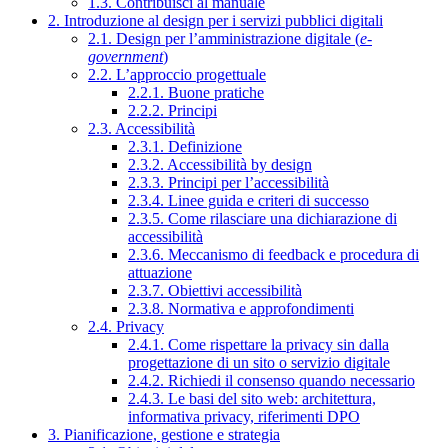
1.3. Contribuisci al manuale
2. Introduzione al design per i servizi pubblici digitali
2.1. Design per l’amministrazione digitale (
e-
government
)
2.2. L’approccio progettuale
2.2.1. Buone pratiche
2.2.2. Principi
2.3. Accessibilità
2.3.1. Definizione
2.3.2. Accessibilità by design
2.3.3. Principi per l’accessibilità
2.3.4. Linee guida e criteri di successo
2.3.5. Come rilasciare una dichiarazione di
accessibilità
2.3.6. Meccanismo di feedback e procedura di
attuazione
2.3.7. Obiettivi accessibilità
2.3.8. Normativa e approfondimenti
2.4. Privacy
2.4.1. Come rispettare la privacy sin dalla
progettazione di un sito o servizio digitale
2.4.2. Richiedi il consenso quando necessario
2.4.3. Le basi del sito web: architettura,
informativa privacy, riferimenti DPO
3. Pianificazione, gestione e strategia