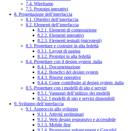
7.4. Wireframe
7.5. Prototipi interattivi
8. Progettazione dell’interfaccia
8.1. Obiettivi dell’interfaccia
8.2. Elementi dell’interfaccia
8.2.1. Elementi di composizione
8.2.2. Elementi interattivi
8.2.3. Elementi testuali (microtesti)
8.3. Progettare e costruire in alta fedeltà
8.3.1. Layout di pagina
8.3.2. Prototipi in alta fedeltà
8.4. Progettare con il design system .italia
8.4.1. Documentazione
8.4.2. Benefici del design system
8.4.3. Risorse operative
8.4.4. Come contribuire al design system .italia
8.5. Progettare con i modelli di sito e servizi
8.5.1. Vantaggi dell’utilizzo dei modelli
8.5.2. I modelli di sito e servizi disponibili
9. Sviluppo dell’interfaccia
9.1. Approccio allo sviluppo
9.1.1. Attività preliminari
9.1.2. Web design responsivo e accessibile
9.1.3. Mobile first
9.1.4. Progressive enhancement e Graceful