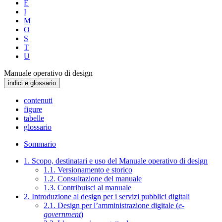
E
I
M
O
S
T
U
Manuale operativo di design
indici e glossario
contenuti
figure
tabelle
glossario
Sommario
1. Scopo, destinatari e uso del Manuale operativo di design
1.1. Versionamento e storico
1.2. Consultazione del manuale
1.3. Contribuisci al manuale
2. Introduzione al design per i servizi pubblici digitali
2.1. Design per l’amministrazione digitale (
e-
government
)