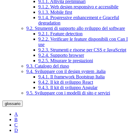
9.1.1. Attività preliminari
9.1.2. Web design responsivo e accessibile
9.1.3. Mobile first
9.1.4. Progressive enhancement e Graceful
degradation
9.2. Strumenti di supporto allo sviluppo del software
9.2.1. Feature detection
9.2.2. Verificare le feature disponibili con Can I
use
9.2.3. Strumenti e risorse per CSS e JavaScript
9.2.4. Supporto browser
9.2.5. Misurare le prestazioni
9.3. Catalogo del riuso
9.4. Sviluppare con il design system .italia
9.4.1. Il framework Bootstrap Italia
9.4.2. Il kit di sviluppo React
9.4.3. Il kit di sviluppo Angular
9.5. Sviluppare con i modelli di sito e servizi
glossario
A
B
C
D