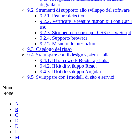
degradation
9.2. Strumenti di supporto allo sviluppo del software
9.2.1. Feature detection
9.2.2. Verificare le feature disponibili con Can I
use
9.2.3. Strumenti e risorse per CSS e JavaScript
9.2.4. Supporto browser
9.2.5. Misurare le prestazioni
9.3. Catalogo del riuso
9.4. Sviluppare con il design system .italia
9.4.1. Il framework Bootstrap Italia
9.4.2. Il kit di sviluppo React
9.4.3. Il kit di sviluppo Angular
9.5. Sviluppare con i modelli di sito e servizi
None
None
A
B
C
D
E
I
M