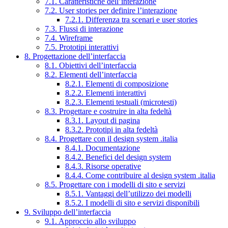
7.1. Caratteristiche dell’interazione
7.2. User stories per definire l’interazione
7.2.1. Differenza tra scenari e user stories
7.3. Flussi di interazione
7.4. Wireframe
7.5. Prototipi interattivi
8. Progettazione dell’interfaccia
8.1. Obiettivi dell’interfaccia
8.2. Elementi dell’interfaccia
8.2.1. Elementi di composizione
8.2.2. Elementi interattivi
8.2.3. Elementi testuali (microtesti)
8.3. Progettare e costruire in alta fedeltà
8.3.1. Layout di pagina
8.3.2. Prototipi in alta fedeltà
8.4. Progettare con il design system .italia
8.4.1. Documentazione
8.4.2. Benefici del design system
8.4.3. Risorse operative
8.4.4. Come contribuire al design system .italia
8.5. Progettare con i modelli di sito e servizi
8.5.1. Vantaggi dell’utilizzo dei modelli
8.5.2. I modelli di sito e servizi disponibili
9. Sviluppo dell’interfaccia
9.1. Approccio allo sviluppo