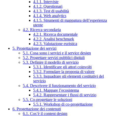
4.1.1. Interviste
4.1.2. Questionari
4.1.3. Test di usabilità
4.1.4. Web analytics
4.1.5. Strumenti di mappatura dell’esperienza
utente
4.2. Ricerca secondaria
4.2.1. Ricerca documentale
4.2.2. Analisi benchmark
4.2.3. Valutazione euristica
5. Progettazione dei servizi
5.1. Cosa sono i servizi e il service design
5.2. Progettare servizi pubblici digitali
5.3. Definire il modello di servizio
5.3.1. Identificare gli attori coinvolti
5.3.2. Formulare la proposta di valore
5.3.3. Inquadrare gli elementi costitutivi del
servizio
5.4. Descrivere il funzionamento del servizio
5.4.1. Mappare l’ecosistema
5.4.2. Rappresentare i flussi di servizio
5.5. Co-progettare le soluzioni
5.5.1. Workshop di co-progettazione
6. Progettazione dei contenuti
6.1. Cos’è il content design