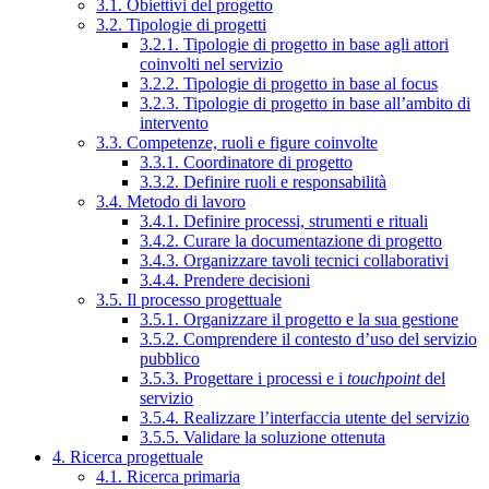
3.1. Obiettivi del progetto
3.2. Tipologie di progetti
3.2.1. Tipologie di progetto in base agli attori
coinvolti nel servizio
3.2.2. Tipologie di progetto in base al focus
3.2.3. Tipologie di progetto in base all’ambito di
intervento
3.3. Competenze, ruoli e figure coinvolte
3.3.1. Coordinatore di progetto
3.3.2. Definire ruoli e responsabilità
3.4. Metodo di lavoro
3.4.1. Definire processi, strumenti e rituali
3.4.2. Curare la documentazione di progetto
3.4.3. Organizzare tavoli tecnici collaborativi
3.4.4. Prendere decisioni
3.5. Il processo progettuale
3.5.1. Organizzare il progetto e la sua gestione
3.5.2. Comprendere il contesto d’uso del servizio
pubblico
3.5.3. Progettare i processi e i
touchpoint
del
servizio
3.5.4. Realizzare l’interfaccia utente del servizio
3.5.5. Validare la soluzione ottenuta
4. Ricerca progettuale
4.1. Ricerca primaria