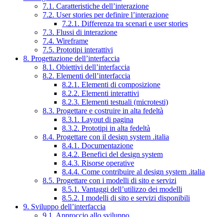
7.1. Caratteristiche dell’interazione
7.2. User stories per definire l’interazione
7.2.1. Differenza tra scenari e user stories
7.3. Flussi di interazione
7.4. Wireframe
7.5. Prototipi interattivi
8. Progettazione dell’interfaccia
8.1. Obiettivi dell’interfaccia
8.2. Elementi dell’interfaccia
8.2.1. Elementi di composizione
8.2.2. Elementi interattivi
8.2.3. Elementi testuali (microtesti)
8.3. Progettare e costruire in alta fedeltà
8.3.1. Layout di pagina
8.3.2. Prototipi in alta fedeltà
8.4. Progettare con il design system .italia
8.4.1. Documentazione
8.4.2. Benefici del design system
8.4.3. Risorse operative
8.4.4. Come contribuire al design system .italia
8.5. Progettare con i modelli di sito e servizi
8.5.1. Vantaggi dell’utilizzo dei modelli
8.5.2. I modelli di sito e servizi disponibili
9. Sviluppo dell’interfaccia
9.1. Approccio allo sviluppo