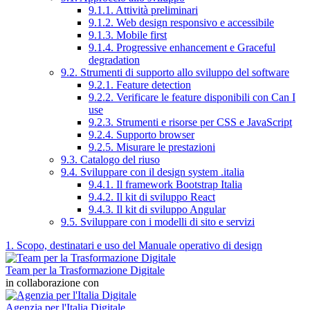
9.1.1. Attività preliminari
9.1.2. Web design responsivo e accessibile
9.1.3. Mobile first
9.1.4. Progressive enhancement e Graceful
degradation
9.2. Strumenti di supporto allo sviluppo del software
9.2.1. Feature detection
9.2.2. Verificare le feature disponibili con Can I
use
9.2.3. Strumenti e risorse per CSS e JavaScript
9.2.4. Supporto browser
9.2.5. Misurare le prestazioni
9.3. Catalogo del riuso
9.4. Sviluppare con il design system .italia
9.4.1. Il framework Bootstrap Italia
9.4.2. Il kit di sviluppo React
9.4.3. Il kit di sviluppo Angular
9.5. Sviluppare con i modelli di sito e servizi
1. Scopo, destinatari e uso del Manuale operativo di design
Team per la Trasformazione Digitale
in collaborazione con
Agenzia per l'Italia Digitale