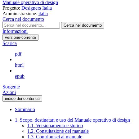
Manuale operativo di design
Progetto:
Designers Italia
Amministrazione:
italia
Cerca nel documento
Cerca nel documento
Informazioni
versione-corrente
Scarica
pdf
html
epub
Sorgente
Azioni
indice dei contenuti
Sommario
1. Scopo, destinatari e uso del Manuale operativo di design
1.1. Versionamento e storico
1.2. Consultazione del manuale
1.3. Contribuisci al manuale