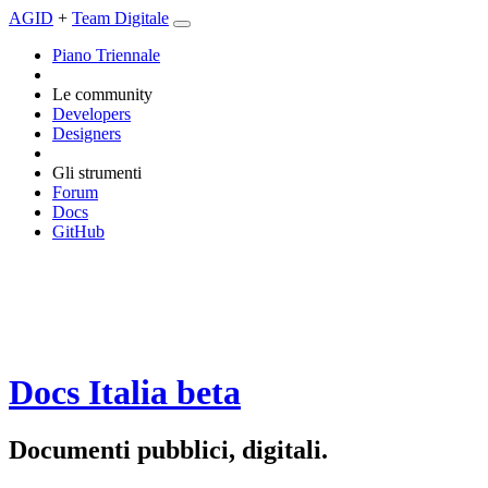
AGID
+
Team Digitale
Piano Triennale
Le community
Developers
Designers
Gli strumenti
Forum
Docs
GitHub
Docs Italia
beta
Documenti pubblici, digitali.