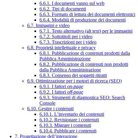
6.6.1. I documenti vanno sul web
6.6.2. Tipi di documenti
6.6.3. Formato di lettura dei documenti elettronici
6.6.4. Modalità di produzione dei documenti
6.7. Immagini e video
6.7.1. Testo alternativo (alt text) per le immagini
6.7.2. Sottotitoli per i video
6.7.3. Trascrizioni per i video
6.8. Proprietà intellettuale e privacy
6.8.1. Pubblicazione di contenuti prodotti dalla
Pubblica Amministrazione
6.8.2. Pubblicazione di contenuti non prodotti
dalla Pubblica Amministrazione
6.8.3. Consenso dei soggetti ritratti
6.9. Ottimizzazione per i motori di ricerca (SEO)
6.9.1. I fattori
on-page
6.9.2. I fattori
off-page
6.9.3. Strumenti di diagnostica SEO: Search
Console
6.10. Gestire i contenuti
6.10.1. L’inventario dei contenuti
6.10.2. Revisionare i contenuti
6.10.3. Migrare i contenuti
6.10.4. Pubblicare i contenuti
7. Progettazione dell’interazione