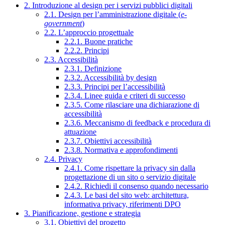
2. Introduzione al design per i servizi pubblici digitali
2.1. Design per l’amministrazione digitale (
e-
government
)
2.2. L’approccio progettuale
2.2.1. Buone pratiche
2.2.2. Principi
2.3. Accessibilità
2.3.1. Definizione
2.3.2. Accessibilità by design
2.3.3. Principi per l’accessibilità
2.3.4. Linee guida e criteri di successo
2.3.5. Come rilasciare una dichiarazione di
accessibilità
2.3.6. Meccanismo di feedback e procedura di
attuazione
2.3.7. Obiettivi accessibilità
2.3.8. Normativa e approfondimenti
2.4. Privacy
2.4.1. Come rispettare la privacy sin dalla
progettazione di un sito o servizio digitale
2.4.2. Richiedi il consenso quando necessario
2.4.3. Le basi del sito web: architettura,
informativa privacy, riferimenti DPO
3. Pianificazione, gestione e strategia
3.1. Obiettivi del progetto