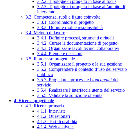
3.2.2. Tipologie di progetto in base al focus
3.2.3. Tipologie di progetto in base all’ambito di
intervento
3.3. Competenze, ruoli e figure coinvolte
3.3.1. Coordinatore di progetto
3.3.2. Definire ruoli e responsabilità
3.4. Metodo di lavoro
3.4.1. Definire processi, strumenti e rituali
3.4.2. Curare la documentazione di progetto
3.4.3. Organizzare tavoli tecnici collaborativi
3.4.4. Prendere decisioni
3.5. Il processo progettuale
3.5.1. Organizzare il progetto e la sua gestione
3.5.2. Comprendere il contesto d’uso del servizio
pubblico
3.5.3. Progettare i processi e i
touchpoint
del
servizio
3.5.4. Realizzare l’interfaccia utente del servizio
3.5.5. Validare la soluzione ottenuta
4. Ricerca progettuale
4.1. Ricerca primaria
4.1.1. Interviste
4.1.2. Questionari
4.1.3. Test di usabilità
4.1.4. Web analytics