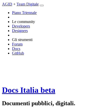
AGID
+
Team Digitale
Piano Triennale
Le community
Developers
Designers
Gli strumenti
Forum
Docs
GitHub
Docs Italia
beta
Documenti pubblici, digitali.