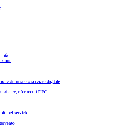
)
ilità
azione
ione di un sito o servizio digitale
va privacy, riferimenti DPO
olti nel servizio
ntervento