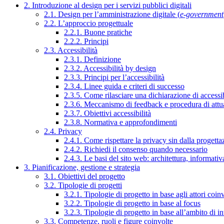
2. Introduzione al design per i servizi pubblici digitali
2.1. Design per l’amministrazione digitale (
e-government
2.2. L’approccio progettuale
2.2.1. Buone pratiche
2.2.2. Principi
2.3. Accessibilità
2.3.1. Definizione
2.3.2. Accessibilità by design
2.3.3. Principi per l’accessibilità
2.3.4. Linee guida e criteri di successo
2.3.5. Come rilasciare una dichiarazione di accessib
2.3.6. Meccanismo di feedback e procedura di attu
2.3.7. Obiettivi accessibilità
2.3.8. Normativa e approfondimenti
2.4. Privacy
2.4.1. Come rispettare la privacy sin dalla progettaz
2.4.2. Richiedi il consenso quando necessario
2.4.3. Le basi del sito web: architettura, informati
3. Pianificazione, gestione e strategia
3.1. Obiettivi del progetto
3.2. Tipologie di progetti
3.2.1. Tipologie di progetto in base agli attori coinv
3.2.2. Tipologie di progetto in base al focus
3.2.3. Tipologie di progetto in base all’ambito di i
3.3. Competenze, ruoli e figure coinvolte