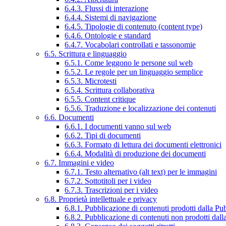
6.4.3. Flussi di interazione
6.4.4. Sistemi di navigazione
6.4.5. Tipologie di contenuto (content type)
6.4.6. Ontologie e standard
6.4.7. Vocabolari controllati e tassonomie
6.5. Scrittura e linguaggio
6.5.1. Come leggono le persone sul web
6.5.2. Le regole per un linguaggio semplice
6.5.3. Microtesti
6.5.4. Scrittura collaborativa
6.5.5. Content critique
6.5.6. Traduzione e localizzazione dei contenuti
6.6. Documenti
6.6.1. I documenti vanno sul web
6.6.2. Tipi di documenti
6.6.3. Formato di lettura dei documenti elettronici
6.6.4. Modalità di produzione dei documenti
6.7. Immagini e video
6.7.1. Testo alternativo (alt text) per le immagini
6.7.2. Sottotitoli per i video
6.7.3. Trascrizioni per i video
6.8. Proprietà intellettuale e privacy
6.8.1. Pubblicazione di contenuti prodotti dalla P
6.8.2. Pubblicazione di contenuti non prodotti dal