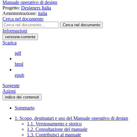
Manuale operativo di design
Progetto:
Designers Italia
Amministrazione:
italia
Cerca nel documento
Cerca nel documento
Informazioni
versione-corrente
Scarica
pdf
html
epub
Sorgente
Azioni
indice dei contenuti
Sommario
1. Scopo, destinatari e uso del Manuale operativo di design
1.1. Versionamento e storico
1.2. Consultazione del manuale
1.3. Contribuisci al manuale