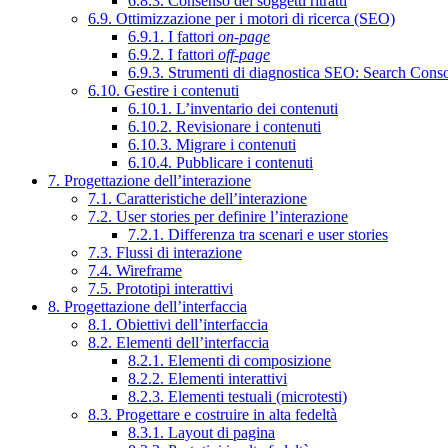
6.8.3. Consenso dei soggetti ritratti
6.9. Ottimizzazione per i motori di ricerca (SEO)
6.9.1. I fattori
on-page
6.9.2. I fattori
off-page
6.9.3. Strumenti di diagnostica SEO: Search Cons
6.10. Gestire i contenuti
6.10.1. L’inventario dei contenuti
6.10.2. Revisionare i contenuti
6.10.3. Migrare i contenuti
6.10.4. Pubblicare i contenuti
7. Progettazione dell’interazione
7.1. Caratteristiche dell’interazione
7.2. User stories per definire l’interazione
7.2.1. Differenza tra scenari e user stories
7.3. Flussi di interazione
7.4. Wireframe
7.5. Prototipi interattivi
8. Progettazione dell’interfaccia
8.1. Obiettivi dell’interfaccia
8.2. Elementi dell’interfaccia
8.2.1. Elementi di composizione
8.2.2. Elementi interattivi
8.2.3. Elementi testuali (microtesti)
8.3. Progettare e costruire in alta fedeltà
8.3.1. Layout di pagina