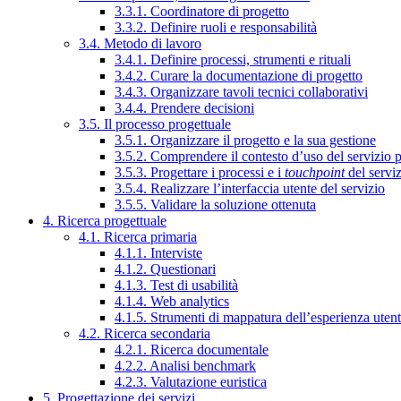
3.3.1. Coordinatore di progetto
3.3.2. Definire ruoli e responsabilità
3.4. Metodo di lavoro
3.4.1. Definire processi, strumenti e rituali
3.4.2. Curare la documentazione di progetto
3.4.3. Organizzare tavoli tecnici collaborativi
3.4.4. Prendere decisioni
3.5. Il processo progettuale
3.5.1. Organizzare il progetto e la sua gestione
3.5.2. Comprendere il contesto d’uso del servizio 
3.5.3. Progettare i processi e i
touchpoint
del servi
3.5.4. Realizzare l’interfaccia utente del servizio
3.5.5. Validare la soluzione ottenuta
4. Ricerca progettuale
4.1. Ricerca primaria
4.1.1. Interviste
4.1.2. Questionari
4.1.3. Test di usabilità
4.1.4. Web analytics
4.1.5. Strumenti di mappatura dell’esperienza uten
4.2. Ricerca secondaria
4.2.1. Ricerca documentale
4.2.2. Analisi benchmark
4.2.3. Valutazione euristica
5. Progettazione dei servizi