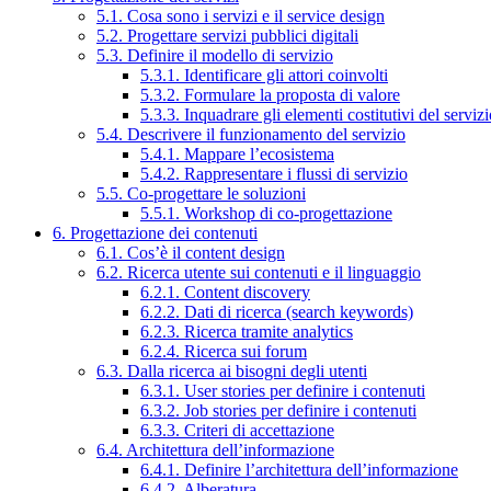
5.1. Cosa sono i servizi e il service design
5.2. Progettare servizi pubblici digitali
5.3. Definire il modello di servizio
5.3.1. Identificare gli attori coinvolti
5.3.2. Formulare la proposta di valore
5.3.3. Inquadrare gli elementi costitutivi del serviz
5.4. Descrivere il funzionamento del servizio
5.4.1. Mappare l’ecosistema
5.4.2. Rappresentare i flussi di servizio
5.5. Co-progettare le soluzioni
5.5.1. Workshop di co-progettazione
6. Progettazione dei contenuti
6.1. Cos’è il content design
6.2. Ricerca utente sui contenuti e il linguaggio
6.2.1. Content discovery
6.2.2. Dati di ricerca (search keywords)
6.2.3. Ricerca tramite analytics
6.2.4. Ricerca sui forum
6.3. Dalla ricerca ai bisogni degli utenti
6.3.1. User stories per definire i contenuti
6.3.2. Job stories per definire i contenuti
6.3.3. Criteri di accettazione
6.4. Architettura dell’informazione
6.4.1. Definire l’architettura dell’informazione
6.4.2. Alberatura