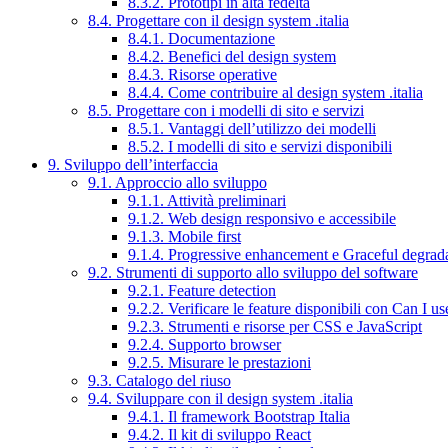
8.3.2. Prototipi in alta fedeltà
8.4. Progettare con il design system .italia
8.4.1. Documentazione
8.4.2. Benefici del design system
8.4.3. Risorse operative
8.4.4. Come contribuire al design system .italia
8.5. Progettare con i modelli di sito e servizi
8.5.1. Vantaggi dell’utilizzo dei modelli
8.5.2. I modelli di sito e servizi disponibili
9. Sviluppo dell’interfaccia
9.1. Approccio allo sviluppo
9.1.1. Attività preliminari
9.1.2. Web design responsivo e accessibile
9.1.3. Mobile first
9.1.4. Progressive enhancement e Graceful degrad
9.2. Strumenti di supporto allo sviluppo del software
9.2.1. Feature detection
9.2.2. Verificare le feature disponibili con Can I us
9.2.3. Strumenti e risorse per CSS e JavaScript
9.2.4. Supporto browser
9.2.5. Misurare le prestazioni
9.3. Catalogo del riuso
9.4. Sviluppare con il design system .italia
9.4.1. Il framework Bootstrap Italia
9.4.2. Il kit di sviluppo React