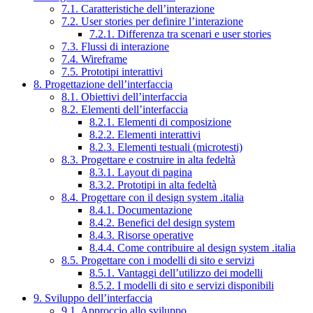
7.1. Caratteristiche dell’interazione
7.2. User stories per definire l’interazione
7.2.1. Differenza tra scenari e user stories
7.3. Flussi di interazione
7.4. Wireframe
7.5. Prototipi interattivi
8. Progettazione dell’interfaccia
8.1. Obiettivi dell’interfaccia
8.2. Elementi dell’interfaccia
8.2.1. Elementi di composizione
8.2.2. Elementi interattivi
8.2.3. Elementi testuali (microtesti)
8.3. Progettare e costruire in alta fedeltà
8.3.1. Layout di pagina
8.3.2. Prototipi in alta fedeltà
8.4. Progettare con il design system .italia
8.4.1. Documentazione
8.4.2. Benefici del design system
8.4.3. Risorse operative
8.4.4. Come contribuire al design system .italia
8.5. Progettare con i modelli di sito e servizi
8.5.1. Vantaggi dell’utilizzo dei modelli
8.5.2. I modelli di sito e servizi disponibili
9. Sviluppo dell’interfaccia
9.1. Approccio allo sviluppo