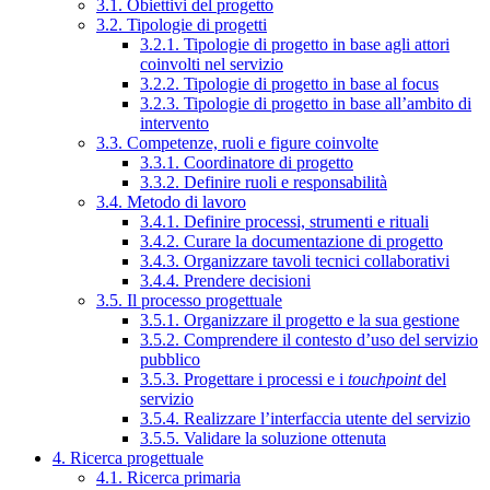
3.1. Obiettivi del progetto
3.2. Tipologie di progetti
3.2.1. Tipologie di progetto in base agli attori
coinvolti nel servizio
3.2.2. Tipologie di progetto in base al focus
3.2.3. Tipologie di progetto in base all’ambito di
intervento
3.3. Competenze, ruoli e figure coinvolte
3.3.1. Coordinatore di progetto
3.3.2. Definire ruoli e responsabilità
3.4. Metodo di lavoro
3.4.1. Definire processi, strumenti e rituali
3.4.2. Curare la documentazione di progetto
3.4.3. Organizzare tavoli tecnici collaborativi
3.4.4. Prendere decisioni
3.5. Il processo progettuale
3.5.1. Organizzare il progetto e la sua gestione
3.5.2. Comprendere il contesto d’uso del servizio
pubblico
3.5.3. Progettare i processi e i
touchpoint
del
servizio
3.5.4. Realizzare l’interfaccia utente del servizio
3.5.5. Validare la soluzione ottenuta
4. Ricerca progettuale
4.1. Ricerca primaria