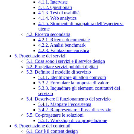
4.1.1. Interviste
4.1.2. Questionari
4.1.3. Test di usabilità
4.1.4. Web analytics
4.1.5. Strumenti di mappatura dell’esperienza
utente
4.2. Ricerca secondaria
4.2.1. Ricerca documentale
4.2.2. Analisi benchmark
4.2.3. Valutazione euristica
5. Progettazione dei servizi
5.1. Cosa sono i servizi e il service design
5.2. Progettare servizi pubblici digitali
5.3. Definire il modello di servizio
5.3.1. Identificare gli attori coinvolti
5.3.2. Formulare la proposta di valore
5.3.3. Inquadrare gli elementi costitutivi del
servizio
5.4. Descrivere il funzionamento del servizio
5.4.1. Mappare l’ecosistema
5.4.2. Rappresentare i flussi di servizio
5.5. Co-progettare le soluzioni
5.5.1. Workshop di co-progettazione
6. Progettazione dei contenuti
6.1. Cos’è il content design