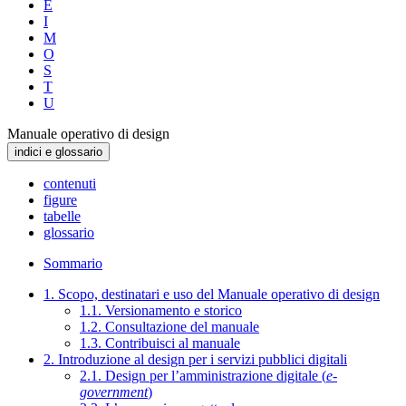
E
I
M
O
S
T
U
Manuale operativo di design
indici e glossario
contenuti
figure
tabelle
glossario
Sommario
1. Scopo, destinatari e uso del Manuale operativo di design
1.1. Versionamento e storico
1.2. Consultazione del manuale
1.3. Contribuisci al manuale
2. Introduzione al design per i servizi pubblici digitali
2.1. Design per l’amministrazione digitale (
e-
government
)