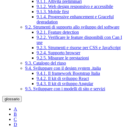
9.1.1. Attività preliminari
9.1.2. Web design responsivo e accessibile
9.1.3. Mobile first
9.1.4. Progressive enhancement e Graceful
degradation
9.2. Strumenti di supporto allo sviluppo del software
9.2.1. Feature detection
9.2.2. Verificare le feature disponibili con Can I
use
9.2.3. Strumenti e risorse per CSS e JavaScript
9.2.4. Supporto browser
9.2.5. Misurare le prestazioni
9.3. Catalogo del riuso
9.4. Sviluppare con il design system .italia
9.4.1. Il framework Bootstrap Italia
9.4.2. Il kit di sviluppo React
9.4.3. Il kit di sviluppo Angular
9.5. Sviluppare con i modelli di sito e servizi
glossario
A
B
C
D