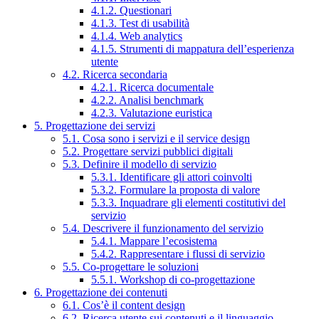
4.1.2. Questionari
4.1.3. Test di usabilità
4.1.4. Web analytics
4.1.5. Strumenti di mappatura dell’esperienza
utente
4.2. Ricerca secondaria
4.2.1. Ricerca documentale
4.2.2. Analisi benchmark
4.2.3. Valutazione euristica
5. Progettazione dei servizi
5.1. Cosa sono i servizi e il service design
5.2. Progettare servizi pubblici digitali
5.3. Definire il modello di servizio
5.3.1. Identificare gli attori coinvolti
5.3.2. Formulare la proposta di valore
5.3.3. Inquadrare gli elementi costitutivi del
servizio
5.4. Descrivere il funzionamento del servizio
5.4.1. Mappare l’ecosistema
5.4.2. Rappresentare i flussi di servizio
5.5. Co-progettare le soluzioni
5.5.1. Workshop di co-progettazione
6. Progettazione dei contenuti
6.1. Cos’è il content design
6.2. Ricerca utente sui contenuti e il linguaggio