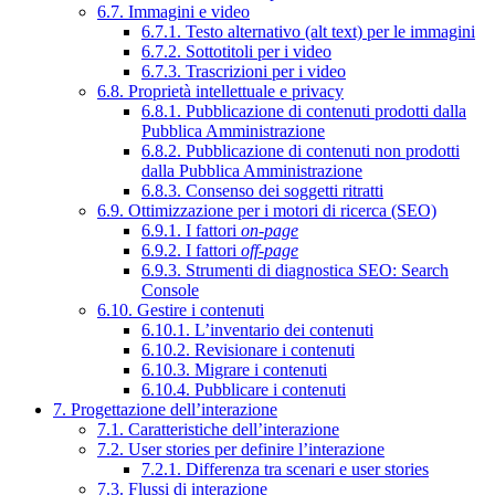
6.7. Immagini e video
6.7.1. Testo alternativo (alt text) per le immagini
6.7.2. Sottotitoli per i video
6.7.3. Trascrizioni per i video
6.8. Proprietà intellettuale e privacy
6.8.1. Pubblicazione di contenuti prodotti dalla
Pubblica Amministrazione
6.8.2. Pubblicazione di contenuti non prodotti
dalla Pubblica Amministrazione
6.8.3. Consenso dei soggetti ritratti
6.9. Ottimizzazione per i motori di ricerca (SEO)
6.9.1. I fattori
on-page
6.9.2. I fattori
off-page
6.9.3. Strumenti di diagnostica SEO: Search
Console
6.10. Gestire i contenuti
6.10.1. L’inventario dei contenuti
6.10.2. Revisionare i contenuti
6.10.3. Migrare i contenuti
6.10.4. Pubblicare i contenuti
7. Progettazione dell’interazione
7.1. Caratteristiche dell’interazione
7.2. User stories per definire l’interazione
7.2.1. Differenza tra scenari e user stories
7.3. Flussi di interazione