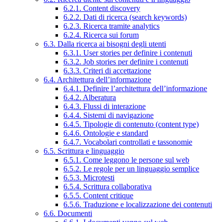
6.2.1. Content discovery
6.2.2. Dati di ricerca (search keywords)
6.2.3. Ricerca tramite analytics
6.2.4. Ricerca sui forum
6.3. Dalla ricerca ai bisogni degli utenti
6.3.1. User stories per definire i contenuti
6.3.2. Job stories per definire i contenuti
6.3.3. Criteri di accettazione
6.4. Architettura dell’informazione
6.4.1. Definire l’architettura dell’informazione
6.4.2. Alberatura
6.4.3. Flussi di interazione
6.4.4. Sistemi di navigazione
6.4.5. Tipologie di contenuto (content type)
6.4.6. Ontologie e standard
6.4.7. Vocabolari controllati e tassonomie
6.5. Scrittura e linguaggio
6.5.1. Come leggono le persone sul web
6.5.2. Le regole per un linguaggio semplice
6.5.3. Microtesti
6.5.4. Scrittura collaborativa
6.5.5. Content critique
6.5.6. Traduzione e localizzazione dei contenuti
6.6. Documenti