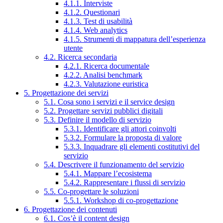
4.1.1. Interviste
4.1.2. Questionari
4.1.3. Test di usabilità
4.1.4. Web analytics
4.1.5. Strumenti di mappatura dell’esperienza
utente
4.2. Ricerca secondaria
4.2.1. Ricerca documentale
4.2.2. Analisi benchmark
4.2.3. Valutazione euristica
5. Progettazione dei servizi
5.1. Cosa sono i servizi e il service design
5.2. Progettare servizi pubblici digitali
5.3. Definire il modello di servizio
5.3.1. Identificare gli attori coinvolti
5.3.2. Formulare la proposta di valore
5.3.3. Inquadrare gli elementi costitutivi del
servizio
5.4. Descrivere il funzionamento del servizio
5.4.1. Mappare l’ecosistema
5.4.2. Rappresentare i flussi di servizio
5.5. Co-progettare le soluzioni
5.5.1. Workshop di co-progettazione
6. Progettazione dei contenuti
6.1. Cos’è il content design