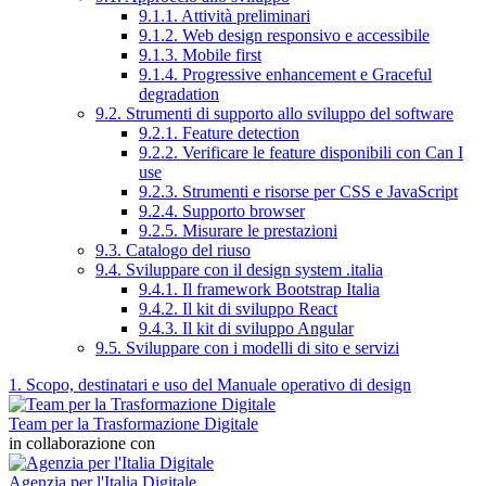
9.1.1. Attività preliminari
9.1.2. Web design responsivo e accessibile
9.1.3. Mobile first
9.1.4. Progressive enhancement e Graceful
degradation
9.2. Strumenti di supporto allo sviluppo del software
9.2.1. Feature detection
9.2.2. Verificare le feature disponibili con Can I
use
9.2.3. Strumenti e risorse per CSS e JavaScript
9.2.4. Supporto browser
9.2.5. Misurare le prestazioni
9.3. Catalogo del riuso
9.4. Sviluppare con il design system .italia
9.4.1. Il framework Bootstrap Italia
9.4.2. Il kit di sviluppo React
9.4.3. Il kit di sviluppo Angular
9.5. Sviluppare con i modelli di sito e servizi
1. Scopo, destinatari e uso del Manuale operativo di design
Team per la Trasformazione Digitale
in collaborazione con
Agenzia per l'Italia Digitale