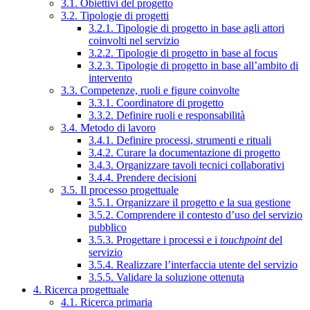
3.1. Obiettivi del progetto
3.2. Tipologie di progetti
3.2.1. Tipologie di progetto in base agli attori
coinvolti nel servizio
3.2.2. Tipologie di progetto in base al focus
3.2.3. Tipologie di progetto in base all’ambito di
intervento
3.3. Competenze, ruoli e figure coinvolte
3.3.1. Coordinatore di progetto
3.3.2. Definire ruoli e responsabilità
3.4. Metodo di lavoro
3.4.1. Definire processi, strumenti e rituali
3.4.2. Curare la documentazione di progetto
3.4.3. Organizzare tavoli tecnici collaborativi
3.4.4. Prendere decisioni
3.5. Il processo progettuale
3.5.1. Organizzare il progetto e la sua gestione
3.5.2. Comprendere il contesto d’uso del servizio
pubblico
3.5.3. Progettare i processi e i
touchpoint
del
servizio
3.5.4. Realizzare l’interfaccia utente del servizio
3.5.5. Validare la soluzione ottenuta
4. Ricerca progettuale
4.1. Ricerca primaria