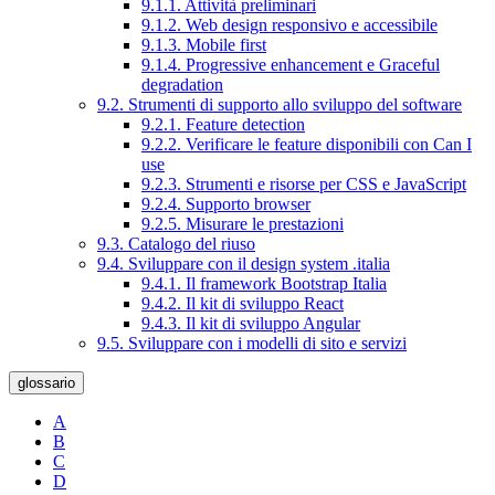
9.1.1. Attività preliminari
9.1.2. Web design responsivo e accessibile
9.1.3. Mobile first
9.1.4. Progressive enhancement e Graceful
degradation
9.2. Strumenti di supporto allo sviluppo del software
9.2.1. Feature detection
9.2.2. Verificare le feature disponibili con Can I
use
9.2.3. Strumenti e risorse per CSS e JavaScript
9.2.4. Supporto browser
9.2.5. Misurare le prestazioni
9.3. Catalogo del riuso
9.4. Sviluppare con il design system .italia
9.4.1. Il framework Bootstrap Italia
9.4.2. Il kit di sviluppo React
9.4.3. Il kit di sviluppo Angular
9.5. Sviluppare con i modelli di sito e servizi
glossario
A
B
C
D