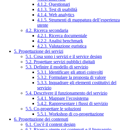
4.1.2. Questionari
4.1.3. Test di usabilità
4.1.4. Web analytics
4.1.5. Strumenti di mappatura dell’esperienza
utente
4.2. Ricerca secondaria
4.2.1. Ricerca documentale
4.2.2. Analisi benchmark
4.2.3. Valutazione euristica
5. Progettazione dei servizi
5.1. Cosa sono i servizi e il service design
5.2. Progettare servizi pubblici digitali
5.3. Definire il modello di servizio
5.3.1. Identificare gli attori coinvolti
5.3.2. Formulare la proposta di valore
5.3.3. Inquadrare gli elementi costitutivi del
servizio
5.4. Descrivere il funzionamento del servizio
5.4.1. Mappare l’ecosistema
5.4.2. Rappresentare i flussi di servizio
5.5. Co-progettare le soluzioni
5.5.1. Workshop di co-progettazione
6. Progettazione dei contenuti
6.1. Cos’è il content design
6.2. Ricerca utente sui contenuti e il linguaggio