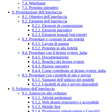
7.4. Wireframe
7.5. Prototipi interattivi
8. Progettazione dell’interfaccia
8.1. Obiettivi dell’interfaccia
8.2. Elementi dell’interfaccia
8.2.1. Elementi di composizione
8.2.2. Elementi interattivi
8.2.3. Elementi testuali (microtesti)
8.3. Progettare e costruire in alta fedeltà
8.3.1. Layout di pagina
8.3.2. Prototipi in alta fedeltà
8.4. Progettare con il design system .italia
8.4.1. Documentazione
8.4.2. Benefici del design system
8.4.3. Risorse operative
8.4.4. Come contribuire al design system .italia
8.5. Progettare con i modelli di sito e servizi
8.5.1. Vantaggi dell’utilizzo dei modelli
8.5.2. I modelli di sito e servizi disponibili
9. Sviluppo dell’interfaccia
9.1. Approccio allo sviluppo
9.1.1. Attività preliminari
9.1.2. Web design responsivo e accessibile
9.1.3. Mobile first
9.1.4. Progressive enhancement e Graceful