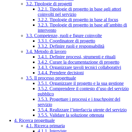
3.2. Tipologie di progetti
3.2.1. Tipologie di progetto in base agli attori
coinvolti nel servizio
3.2.2. Tipologie di progetto in base al focus
3.2.3. Tipologie di progetto in base all’ambito di
intervento
3.3. Competenze, ruoli e figure coinvolte
3.3.1. Coordinatore di progetto
3.3.2. Definire ruoli e responsabilità
3.4. Metodo di lavoro
3.4.1. Definire processi, strumenti e rituali
3.4.2. Curare la documentazione di progetto
3.4.3. Organizzare tavoli tecnici collaborativi
3.4.4. Prendere decisioni
3.5. Il processo progettuale
3.5.1. Organizzare il progetto e la sua gestione
3.5.2. Comprendere il contesto d’uso del servizio
pubblico
3.5.3. Progettare i processi e i
touchpoint
del
servizio
3.5.4. Realizzare l’interfaccia utente del servizio
3.5.5. Validare la soluzione ottenuta
4. Ricerca progettuale
4.1. Ricerca primaria
4.1.1. Interviste