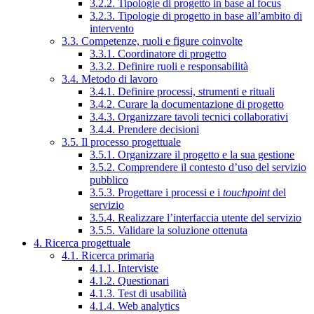
3.2.2. Tipologie di progetto in base al focus
3.2.3. Tipologie di progetto in base all’ambito di
intervento
3.3. Competenze, ruoli e figure coinvolte
3.3.1. Coordinatore di progetto
3.3.2. Definire ruoli e responsabilità
3.4. Metodo di lavoro
3.4.1. Definire processi, strumenti e rituali
3.4.2. Curare la documentazione di progetto
3.4.3. Organizzare tavoli tecnici collaborativi
3.4.4. Prendere decisioni
3.5. Il processo progettuale
3.5.1. Organizzare il progetto e la sua gestione
3.5.2. Comprendere il contesto d’uso del servizio
pubblico
3.5.3. Progettare i processi e i
touchpoint
del
servizio
3.5.4. Realizzare l’interfaccia utente del servizio
3.5.5. Validare la soluzione ottenuta
4. Ricerca progettuale
4.1. Ricerca primaria
4.1.1. Interviste
4.1.2. Questionari
4.1.3. Test di usabilità
4.1.4. Web analytics