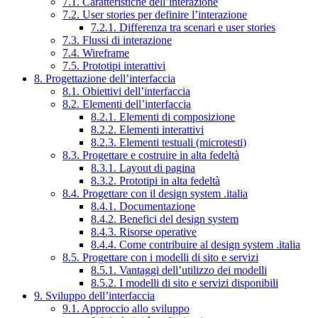
7.1. Caratteristiche dell’interazione
7.2. User stories per definire l’interazione
7.2.1. Differenza tra scenari e user stories
7.3. Flussi di interazione
7.4. Wireframe
7.5. Prototipi interattivi
8. Progettazione dell’interfaccia
8.1. Obiettivi dell’interfaccia
8.2. Elementi dell’interfaccia
8.2.1. Elementi di composizione
8.2.2. Elementi interattivi
8.2.3. Elementi testuali (microtesti)
8.3. Progettare e costruire in alta fedeltà
8.3.1. Layout di pagina
8.3.2. Prototipi in alta fedeltà
8.4. Progettare con il design system .italia
8.4.1. Documentazione
8.4.2. Benefici del design system
8.4.3. Risorse operative
8.4.4. Come contribuire al design system .italia
8.5. Progettare con i modelli di sito e servizi
8.5.1. Vantaggi dell’utilizzo dei modelli
8.5.2. I modelli di sito e servizi disponibili
9. Sviluppo dell’interfaccia
9.1. Approccio allo sviluppo