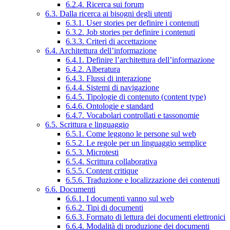
6.2.4. Ricerca sui forum
6.3. Dalla ricerca ai bisogni degli utenti
6.3.1. User stories per definire i contenuti
6.3.2. Job stories per definire i contenuti
6.3.3. Criteri di accettazione
6.4. Architettura dell’informazione
6.4.1. Definire l’architettura dell’informazione
6.4.2. Alberatura
6.4.3. Flussi di interazione
6.4.4. Sistemi di navigazione
6.4.5. Tipologie di contenuto (content type)
6.4.6. Ontologie e standard
6.4.7. Vocabolari controllati e tassonomie
6.5. Scrittura e linguaggio
6.5.1. Come leggono le persone sul web
6.5.2. Le regole per un linguaggio semplice
6.5.3. Microtesti
6.5.4. Scrittura collaborativa
6.5.5. Content critique
6.5.6. Traduzione e localizzazione dei contenuti
6.6. Documenti
6.6.1. I documenti vanno sul web
6.6.2. Tipi di documenti
6.6.3. Formato di lettura dei documenti elettronici
6.6.4. Modalità di produzione dei documenti