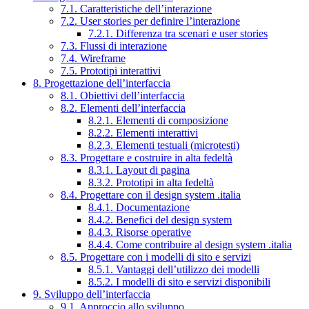
7.1. Caratteristiche dell’interazione
7.2. User stories per definire l’interazione
7.2.1. Differenza tra scenari e user stories
7.3. Flussi di interazione
7.4. Wireframe
7.5. Prototipi interattivi
8. Progettazione dell’interfaccia
8.1. Obiettivi dell’interfaccia
8.2. Elementi dell’interfaccia
8.2.1. Elementi di composizione
8.2.2. Elementi interattivi
8.2.3. Elementi testuali (microtesti)
8.3. Progettare e costruire in alta fedeltà
8.3.1. Layout di pagina
8.3.2. Prototipi in alta fedeltà
8.4. Progettare con il design system .italia
8.4.1. Documentazione
8.4.2. Benefici del design system
8.4.3. Risorse operative
8.4.4. Come contribuire al design system .italia
8.5. Progettare con i modelli di sito e servizi
8.5.1. Vantaggi dell’utilizzo dei modelli
8.5.2. I modelli di sito e servizi disponibili
9. Sviluppo dell’interfaccia
9.1. Approccio allo sviluppo