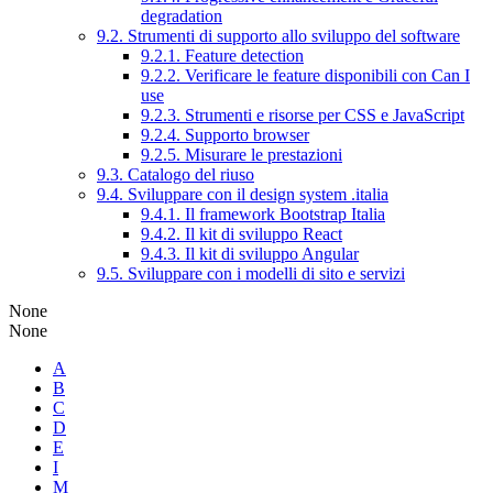
degradation
9.2. Strumenti di supporto allo sviluppo del software
9.2.1. Feature detection
9.2.2. Verificare le feature disponibili con Can I
use
9.2.3. Strumenti e risorse per CSS e JavaScript
9.2.4. Supporto browser
9.2.5. Misurare le prestazioni
9.3. Catalogo del riuso
9.4. Sviluppare con il design system .italia
9.4.1. Il framework Bootstrap Italia
9.4.2. Il kit di sviluppo React
9.4.3. Il kit di sviluppo Angular
9.5. Sviluppare con i modelli di sito e servizi
None
None
A
B
C
D
E
I
M