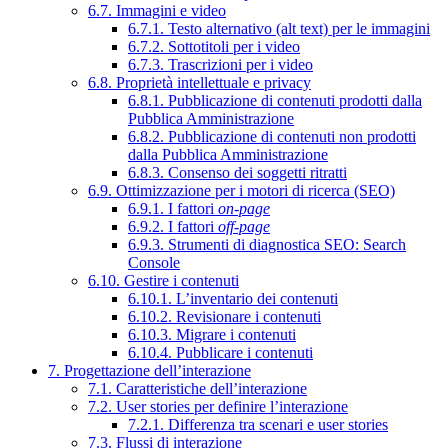
6.7. Immagini e video
6.7.1. Testo alternativo (alt text) per le immagini
6.7.2. Sottotitoli per i video
6.7.3. Trascrizioni per i video
6.8. Proprietà intellettuale e privacy
6.8.1. Pubblicazione di contenuti prodotti dalla
Pubblica Amministrazione
6.8.2. Pubblicazione di contenuti non prodotti
dalla Pubblica Amministrazione
6.8.3. Consenso dei soggetti ritratti
6.9. Ottimizzazione per i motori di ricerca (SEO)
6.9.1. I fattori
on-page
6.9.2. I fattori
off-page
6.9.3. Strumenti di diagnostica SEO: Search
Console
6.10. Gestire i contenuti
6.10.1. L’inventario dei contenuti
6.10.2. Revisionare i contenuti
6.10.3. Migrare i contenuti
6.10.4. Pubblicare i contenuti
7. Progettazione dell’interazione
7.1. Caratteristiche dell’interazione
7.2. User stories per definire l’interazione
7.2.1. Differenza tra scenari e user stories
7.3. Flussi di interazione