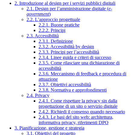
2. Introduzione al design per i servizi pubblici digitali
2.1. Design per l’amministrazione digitale (
e-
government
)
2.2. L’approccio progettuale
2.2.1. Buone pratiche
2.2.2. Principi
2.3. Accessibilità
2.3.1. Definizione
2.3.2. Accessibilità by design
2.3.3. Principi per l’accessibilità
2.3.4. Linee guida e criteri di successo
2.3.5. Come rilasciare una dichiarazione di
accessibilità
2.3.6. Meccanismo di feedback e procedura di
attuazione
2.3.7. Obiettivi accessibilità
2.3.8. Normativa e approfondimenti
2.4. Privacy
2.4.1. Come rispettare la privacy sin dalla
progettazione di un sito o servizio digitale
2.4.2. Richiedi il consenso quando necessario
2.4.3. Le basi del sito web: architettura,
informativa privacy, riferimenti DPO
3. Pianificazione, gestione e strategia
3.1. Obiettivi del progetto