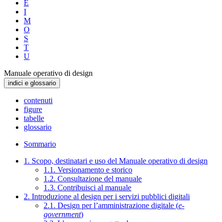
E
I
M
O
S
T
U
Manuale operativo di design
indici e glossario
contenuti
figure
tabelle
glossario
Sommario
1. Scopo, destinatari e uso del Manuale operativo di design
1.1. Versionamento e storico
1.2. Consultazione del manuale
1.3. Contribuisci al manuale
2. Introduzione al design per i servizi pubblici digitali
2.1. Design per l’amministrazione digitale (
e-
government
)