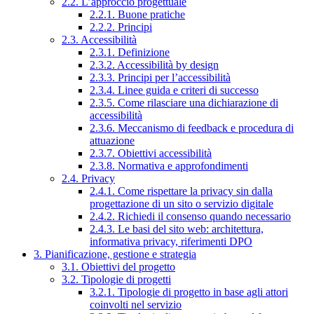
2.2. L’approccio progettuale
2.2.1. Buone pratiche
2.2.2. Principi
2.3. Accessibilità
2.3.1. Definizione
2.3.2. Accessibilità by design
2.3.3. Principi per l’accessibilità
2.3.4. Linee guida e criteri di successo
2.3.5. Come rilasciare una dichiarazione di
accessibilità
2.3.6. Meccanismo di feedback e procedura di
attuazione
2.3.7. Obiettivi accessibilità
2.3.8. Normativa e approfondimenti
2.4. Privacy
2.4.1. Come rispettare la privacy sin dalla
progettazione di un sito o servizio digitale
2.4.2. Richiedi il consenso quando necessario
2.4.3. Le basi del sito web: architettura,
informativa privacy, riferimenti DPO
3. Pianificazione, gestione e strategia
3.1. Obiettivi del progetto
3.2. Tipologie di progetti
3.2.1. Tipologie di progetto in base agli attori
coinvolti nel servizio