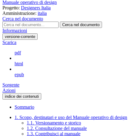
Manuale operativo di design
Progetto:
Designers Italia
Amministrazione:
italia
Cerca nel documento
Cerca nel documento
Informazioni
versione-corrente
Scarica
pdf
html
epub
Sorgente
Azioni
indice dei contenuti
Sommario
1. Scopo, destinatari e uso del Manuale operativo di design
1.1. Versionamento e storico
1.2. Consultazione del manuale
1.3. Contribuisci al manuale