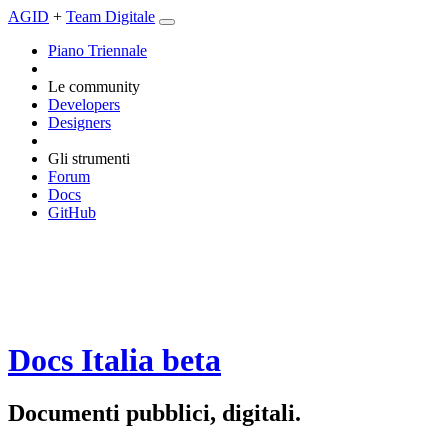
AGID
+
Team Digitale
Piano Triennale
Le community
Developers
Designers
Gli strumenti
Forum
Docs
GitHub
Docs Italia
beta
Documenti pubblici, digitali.