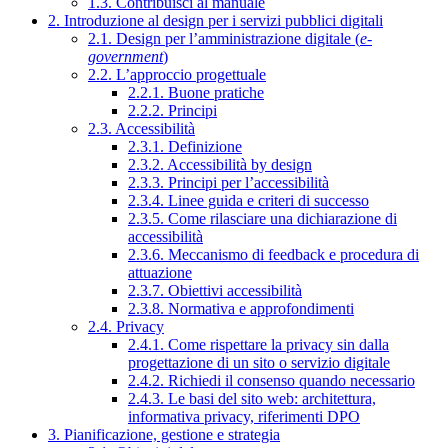
1.3. Contribuisci al manuale
2. Introduzione al design per i servizi pubblici digitali
2.1. Design per l’amministrazione digitale (
e-
government
)
2.2. L’approccio progettuale
2.2.1. Buone pratiche
2.2.2. Principi
2.3. Accessibilità
2.3.1. Definizione
2.3.2. Accessibilità by design
2.3.3. Principi per l’accessibilità
2.3.4. Linee guida e criteri di successo
2.3.5. Come rilasciare una dichiarazione di
accessibilità
2.3.6. Meccanismo di feedback e procedura di
attuazione
2.3.7. Obiettivi accessibilità
2.3.8. Normativa e approfondimenti
2.4. Privacy
2.4.1. Come rispettare la privacy sin dalla
progettazione di un sito o servizio digitale
2.4.2. Richiedi il consenso quando necessario
2.4.3. Le basi del sito web: architettura,
informativa privacy, riferimenti DPO
3. Pianificazione, gestione e strategia