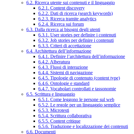
6.2. Ricerca utente sui contenuti e il linguaggio
6.2.1. Content discovery
6.2.2. Dati di ricerca (search keywords)
6.2.3. Ricerca tramite analytics
6.2.4. Ricerca sui forum
6.3. Dalla ricerca ai bisogni degli utenti
6.3.1. User stories per definire i contenuti
6.3.2. Job stories per definire i contenuti
6.3.3. Criteri di accettazione
6.4. Architettura dell’informazione
6.4.1. Definire l’architettura dell’informazione
6.4.2. Alberatura
6.4.3. Flussi di interazione
6.4.4. Sistemi di navigazione
6.4.5. Tipologie di contenuto (content type)
6.4.6. Ontologie e standard
6.4.7. Vocabolari controllati e tassonomie
6.5. Scrittura e linguaggio
6.5.1. Come leggono le persone sul web
6.5.2. Le regole per un linguaggio semplice
6.5.3. Microtesti
6.5.4. Scrittura collaborativa
6.5.5. Content critique
6.5.6. Traduzione e localizzazione dei contenuti
6.6. Documenti