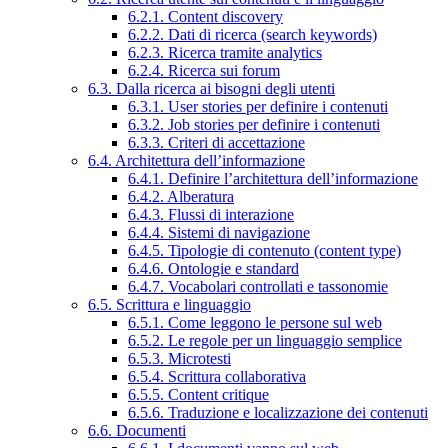
6.2.1. Content discovery
6.2.2. Dati di ricerca (search keywords)
6.2.3. Ricerca tramite analytics
6.2.4. Ricerca sui forum
6.3. Dalla ricerca ai bisogni degli utenti
6.3.1. User stories per definire i contenuti
6.3.2. Job stories per definire i contenuti
6.3.3. Criteri di accettazione
6.4. Architettura dell’informazione
6.4.1. Definire l’architettura dell’informazione
6.4.2. Alberatura
6.4.3. Flussi di interazione
6.4.4. Sistemi di navigazione
6.4.5. Tipologie di contenuto (content type)
6.4.6. Ontologie e standard
6.4.7. Vocabolari controllati e tassonomie
6.5. Scrittura e linguaggio
6.5.1. Come leggono le persone sul web
6.5.2. Le regole per un linguaggio semplice
6.5.3. Microtesti
6.5.4. Scrittura collaborativa
6.5.5. Content critique
6.5.6. Traduzione e localizzazione dei contenuti
6.6. Documenti