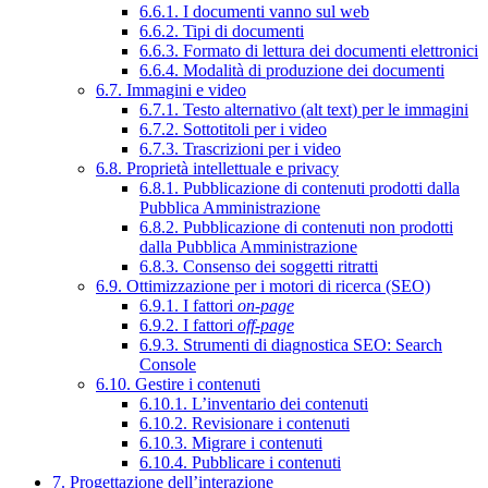
6.6.1. I documenti vanno sul web
6.6.2. Tipi di documenti
6.6.3. Formato di lettura dei documenti elettronici
6.6.4. Modalità di produzione dei documenti
6.7. Immagini e video
6.7.1. Testo alternativo (alt text) per le immagini
6.7.2. Sottotitoli per i video
6.7.3. Trascrizioni per i video
6.8. Proprietà intellettuale e privacy
6.8.1. Pubblicazione di contenuti prodotti dalla
Pubblica Amministrazione
6.8.2. Pubblicazione di contenuti non prodotti
dalla Pubblica Amministrazione
6.8.3. Consenso dei soggetti ritratti
6.9. Ottimizzazione per i motori di ricerca (SEO)
6.9.1. I fattori
on-page
6.9.2. I fattori
off-page
6.9.3. Strumenti di diagnostica SEO: Search
Console
6.10. Gestire i contenuti
6.10.1. L’inventario dei contenuti
6.10.2. Revisionare i contenuti
6.10.3. Migrare i contenuti
6.10.4. Pubblicare i contenuti
7. Progettazione dell’interazione