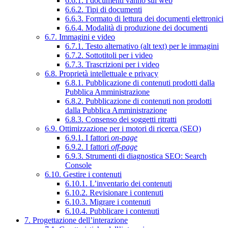
6.6.1. I documenti vanno sul web
6.6.2. Tipi di documenti
6.6.3. Formato di lettura dei documenti elettronici
6.6.4. Modalità di produzione dei documenti
6.7. Immagini e video
6.7.1. Testo alternativo (alt text) per le immagini
6.7.2. Sottotitoli per i video
6.7.3. Trascrizioni per i video
6.8. Proprietà intellettuale e privacy
6.8.1. Pubblicazione di contenuti prodotti dalla
Pubblica Amministrazione
6.8.2. Pubblicazione di contenuti non prodotti
dalla Pubblica Amministrazione
6.8.3. Consenso dei soggetti ritratti
6.9. Ottimizzazione per i motori di ricerca (SEO)
6.9.1. I fattori
on-page
6.9.2. I fattori
off-page
6.9.3. Strumenti di diagnostica SEO: Search
Console
6.10. Gestire i contenuti
6.10.1. L’inventario dei contenuti
6.10.2. Revisionare i contenuti
6.10.3. Migrare i contenuti
6.10.4. Pubblicare i contenuti
7. Progettazione dell’interazione