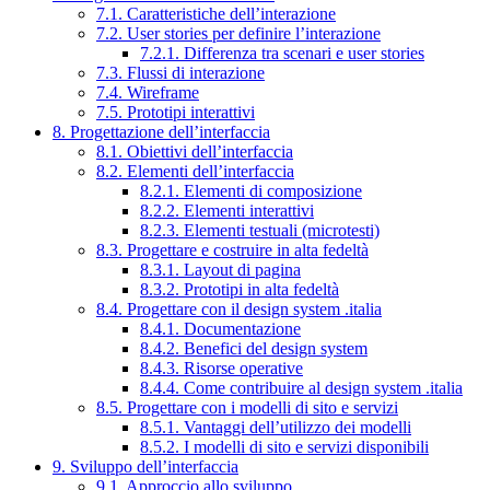
7.1. Caratteristiche dell’interazione
7.2. User stories per definire l’interazione
7.2.1. Differenza tra scenari e user stories
7.3. Flussi di interazione
7.4. Wireframe
7.5. Prototipi interattivi
8. Progettazione dell’interfaccia
8.1. Obiettivi dell’interfaccia
8.2. Elementi dell’interfaccia
8.2.1. Elementi di composizione
8.2.2. Elementi interattivi
8.2.3. Elementi testuali (microtesti)
8.3. Progettare e costruire in alta fedeltà
8.3.1. Layout di pagina
8.3.2. Prototipi in alta fedeltà
8.4. Progettare con il design system .italia
8.4.1. Documentazione
8.4.2. Benefici del design system
8.4.3. Risorse operative
8.4.4. Come contribuire al design system .italia
8.5. Progettare con i modelli di sito e servizi
8.5.1. Vantaggi dell’utilizzo dei modelli
8.5.2. I modelli di sito e servizi disponibili
9. Sviluppo dell’interfaccia
9.1. Approccio allo sviluppo