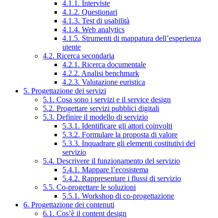
4.1.1. Interviste
4.1.2. Questionari
4.1.3. Test di usabilità
4.1.4. Web analytics
4.1.5. Strumenti di mappatura dell’esperienza
utente
4.2. Ricerca secondaria
4.2.1. Ricerca documentale
4.2.2. Analisi benchmark
4.2.3. Valutazione euristica
5. Progettazione dei servizi
5.1. Cosa sono i servizi e il service design
5.2. Progettare servizi pubblici digitali
5.3. Definire il modello di servizio
5.3.1. Identificare gli attori coinvolti
5.3.2. Formulare la proposta di valore
5.3.3. Inquadrare gli elementi costitutivi del
servizio
5.4. Descrivere il funzionamento del servizio
5.4.1. Mappare l’ecosistema
5.4.2. Rappresentare i flussi di servizio
5.5. Co-progettare le soluzioni
5.5.1. Workshop di co-progettazione
6. Progettazione dei contenuti
6.1. Cos’è il content design