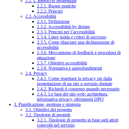
2.2. L’approccio progettuale
2.2.1. Buone pratiche
2.2.2. Principi
2.3. Accessibilità
2.3.1. Definizione
2.3.2. Accessibilità by design
2.3.3. Principi per l’accessibilità
2.3.4. Linee guida e criteri di successo
2.3.5. Come rilasciare una dichiarazione di
accessibilità
2.3.6. Meccanismo di feedback e procedura di
attuazione
2.3.7. Obiettivi accessibilità
2.3.8. Normativa e approfondimenti
2.4. Privacy
2.4.1. Come rispettare la privacy sin dalla
progettazione di un sito o servizio digitale
2.4.2. Richiedi il consenso quando necessario
2.4.3. Le basi del sito web: architettura,
informativa privacy, riferimenti DPO
3. Pianificazione, gestione e strategia
3.1. Obiettivi del progetto
3.2. Tipologie di progetti
3.2.1. Tipologie di progetto in base agli attori
coinvolti nel servizio