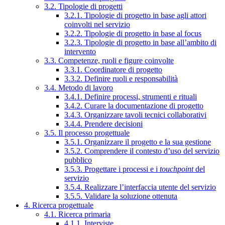
3.2. Tipologie di progetti
3.2.1. Tipologie di progetto in base agli attori
coinvolti nel servizio
3.2.2. Tipologie di progetto in base al focus
3.2.3. Tipologie di progetto in base all’ambito di
intervento
3.3. Competenze, ruoli e figure coinvolte
3.3.1. Coordinatore di progetto
3.3.2. Definire ruoli e responsabilità
3.4. Metodo di lavoro
3.4.1. Definire processi, strumenti e rituali
3.4.2. Curare la documentazione di progetto
3.4.3. Organizzare tavoli tecnici collaborativi
3.4.4. Prendere decisioni
3.5. Il processo progettuale
3.5.1. Organizzare il progetto e la sua gestione
3.5.2. Comprendere il contesto d’uso del servizio
pubblico
3.5.3. Progettare i processi e i
touchpoint
del
servizio
3.5.4. Realizzare l’interfaccia utente del servizio
3.5.5. Validare la soluzione ottenuta
4. Ricerca progettuale
4.1. Ricerca primaria
4.1.1. Interviste