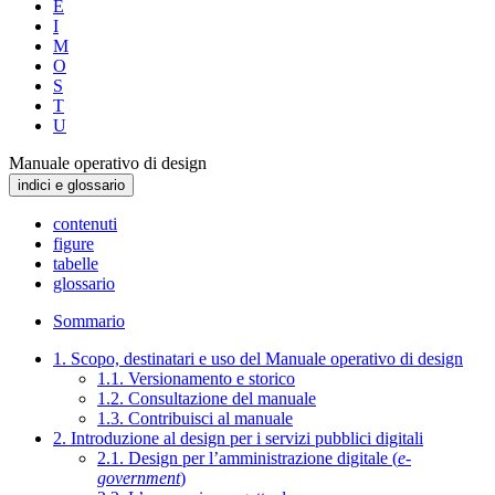
E
I
M
O
S
T
U
Manuale operativo di design
indici e glossario
contenuti
figure
tabelle
glossario
Sommario
1. Scopo, destinatari e uso del Manuale operativo di design
1.1. Versionamento e storico
1.2. Consultazione del manuale
1.3. Contribuisci al manuale
2. Introduzione al design per i servizi pubblici digitali
2.1. Design per l’amministrazione digitale (
e-
government
)