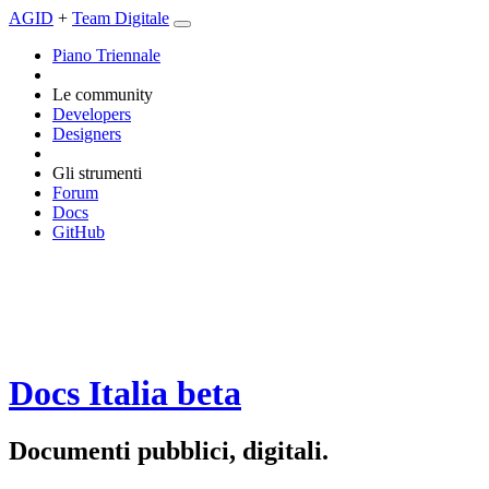
AGID
+
Team Digitale
Piano Triennale
Le community
Developers
Designers
Gli strumenti
Forum
Docs
GitHub
Docs Italia
beta
Documenti pubblici, digitali.