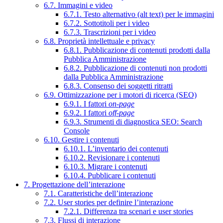
6.7. Immagini e video
6.7.1. Testo alternativo (alt text) per le immagini
6.7.2. Sottotitoli per i video
6.7.3. Trascrizioni per i video
6.8. Proprietà intellettuale e privacy
6.8.1. Pubblicazione di contenuti prodotti dalla
Pubblica Amministrazione
6.8.2. Pubblicazione di contenuti non prodotti
dalla Pubblica Amministrazione
6.8.3. Consenso dei soggetti ritratti
6.9. Ottimizzazione per i motori di ricerca (SEO)
6.9.1. I fattori
on-page
6.9.2. I fattori
off-page
6.9.3. Strumenti di diagnostica SEO: Search
Console
6.10. Gestire i contenuti
6.10.1. L’inventario dei contenuti
6.10.2. Revisionare i contenuti
6.10.3. Migrare i contenuti
6.10.4. Pubblicare i contenuti
7. Progettazione dell’interazione
7.1. Caratteristiche dell’interazione
7.2. User stories per definire l’interazione
7.2.1. Differenza tra scenari e user stories
7.3. Flussi di interazione