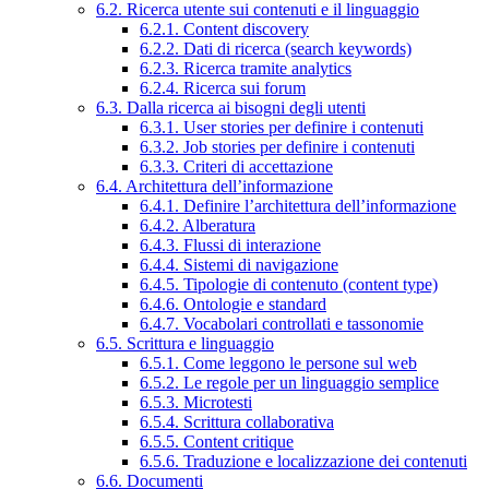
6.2. Ricerca utente sui contenuti e il linguaggio
6.2.1. Content discovery
6.2.2. Dati di ricerca (search keywords)
6.2.3. Ricerca tramite analytics
6.2.4. Ricerca sui forum
6.3. Dalla ricerca ai bisogni degli utenti
6.3.1. User stories per definire i contenuti
6.3.2. Job stories per definire i contenuti
6.3.3. Criteri di accettazione
6.4. Architettura dell’informazione
6.4.1. Definire l’architettura dell’informazione
6.4.2. Alberatura
6.4.3. Flussi di interazione
6.4.4. Sistemi di navigazione
6.4.5. Tipologie di contenuto (content type)
6.4.6. Ontologie e standard
6.4.7. Vocabolari controllati e tassonomie
6.5. Scrittura e linguaggio
6.5.1. Come leggono le persone sul web
6.5.2. Le regole per un linguaggio semplice
6.5.3. Microtesti
6.5.4. Scrittura collaborativa
6.5.5. Content critique
6.5.6. Traduzione e localizzazione dei contenuti
6.6. Documenti