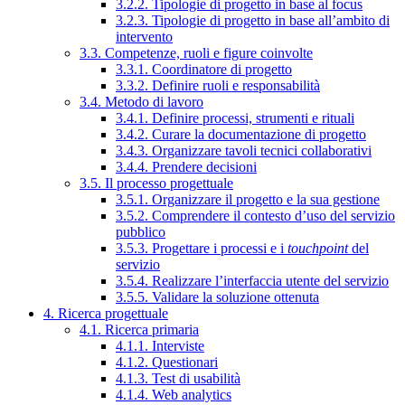
3.2.2. Tipologie di progetto in base al focus
3.2.3. Tipologie di progetto in base all’ambito di
intervento
3.3. Competenze, ruoli e figure coinvolte
3.3.1. Coordinatore di progetto
3.3.2. Definire ruoli e responsabilità
3.4. Metodo di lavoro
3.4.1. Definire processi, strumenti e rituali
3.4.2. Curare la documentazione di progetto
3.4.3. Organizzare tavoli tecnici collaborativi
3.4.4. Prendere decisioni
3.5. Il processo progettuale
3.5.1. Organizzare il progetto e la sua gestione
3.5.2. Comprendere il contesto d’uso del servizio
pubblico
3.5.3. Progettare i processi e i
touchpoint
del
servizio
3.5.4. Realizzare l’interfaccia utente del servizio
3.5.5. Validare la soluzione ottenuta
4. Ricerca progettuale
4.1. Ricerca primaria
4.1.1. Interviste
4.1.2. Questionari
4.1.3. Test di usabilità
4.1.4. Web analytics