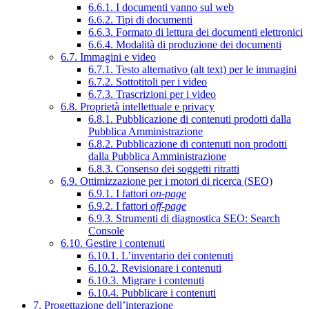
6.6.1. I documenti vanno sul web
6.6.2. Tipi di documenti
6.6.3. Formato di lettura dei documenti elettronici
6.6.4. Modalità di produzione dei documenti
6.7. Immagini e video
6.7.1. Testo alternativo (alt text) per le immagini
6.7.2. Sottotitoli per i video
6.7.3. Trascrizioni per i video
6.8. Proprietà intellettuale e privacy
6.8.1. Pubblicazione di contenuti prodotti dalla
Pubblica Amministrazione
6.8.2. Pubblicazione di contenuti non prodotti
dalla Pubblica Amministrazione
6.8.3. Consenso dei soggetti ritratti
6.9. Ottimizzazione per i motori di ricerca (SEO)
6.9.1. I fattori
on-page
6.9.2. I fattori
off-page
6.9.3. Strumenti di diagnostica SEO: Search
Console
6.10. Gestire i contenuti
6.10.1. L’inventario dei contenuti
6.10.2. Revisionare i contenuti
6.10.3. Migrare i contenuti
6.10.4. Pubblicare i contenuti
7. Progettazione dell’interazione