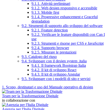
9.1.1. Attività preliminari
9.1.2. Web design responsivo e accessibile
9.1.3. Mobile first
9.1.4. Progressive enhancement e Graceful
degradation
9.2. Strumenti di supporto allo sviluppo del software
9.2.1. Feature detection
9.2.2. Verificare le feature disponibili con Can I
use
9.2.3. Strumenti e risorse per CSS e JavaScript
9.2.4. Supporto browser
9.2.5. Misurare le prestazioni
9.3. Catalogo del riuso
9.4. Sviluppare con il design system .italia
9.4.1. Il framework Bootstrap Italia
9.4.2. Il kit di sviluppo React
9.4.3. Il kit di sviluppo Angular
9.5. Sviluppare con i modelli di sito e servizi
1. Scopo, destinatari e uso del Manuale operativo di design
Team per la Trasformazione Digitale
in collaborazione con
Agenzia per l'Italia Digitale