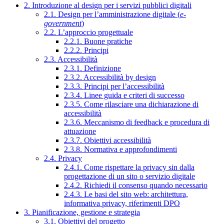
2. Introduzione al design per i servizi pubblici digitali
2.1. Design per l’amministrazione digitale (
e-
government
)
2.2. L’approccio progettuale
2.2.1. Buone pratiche
2.2.2. Principi
2.3. Accessibilità
2.3.1. Definizione
2.3.2. Accessibilità by design
2.3.3. Principi per l’accessibilità
2.3.4. Linee guida e criteri di successo
2.3.5. Come rilasciare una dichiarazione di
accessibilità
2.3.6. Meccanismo di feedback e procedura di
attuazione
2.3.7. Obiettivi accessibilità
2.3.8. Normativa e approfondimenti
2.4. Privacy
2.4.1. Come rispettare la privacy sin dalla
progettazione di un sito o servizio digitale
2.4.2. Richiedi il consenso quando necessario
2.4.3. Le basi del sito web: architettura,
informativa privacy, riferimenti DPO
3. Pianificazione, gestione e strategia
3.1. Obiettivi del progetto