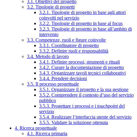
3.1. Obiettivi del progetto
3.2. Tipologie di progetti
3.2.1. Tipologie di progetto in base agli attori
coinvolti nel servizio
3.2.2. Tipologie di progetto in base al focus
3.2.3. Tipologie di progetto in base all’ambito di
intervento
3.3. Competenze, ruoli e figure coinvolte
3.3.1. Coordinatore di progetto
3.3.2. Definire ruoli e responsabilità
3.4. Metodo di lavoro
3.4.1. Definire processi, strumenti e rituali
3.4.2. Curare la documentazione di progetto
3.4.3. Organizzare tavoli tecnici collaborativi
3.4.4. Prendere decisioni
3.5. Il processo progettuale
3.5.1. Organizzare il progetto e la sua gestione
3.5.2. Comprendere il contesto d’uso del servizio
pubblico
3.5.3. Progettare i processi e i
touchpoint
del
servizio
3.5.4. Realizzare l’interfaccia utente del servizio
3.5.5. Validare la soluzione ottenuta
4. Ricerca progettuale
4.1. Ricerca primaria