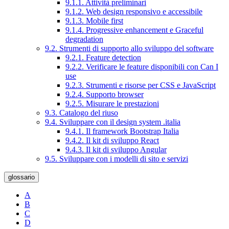
9.1.1. Attività preliminari
9.1.2. Web design responsivo e accessibile
9.1.3. Mobile first
9.1.4. Progressive enhancement e Graceful
degradation
9.2. Strumenti di supporto allo sviluppo del software
9.2.1. Feature detection
9.2.2. Verificare le feature disponibili con Can I
use
9.2.3. Strumenti e risorse per CSS e JavaScript
9.2.4. Supporto browser
9.2.5. Misurare le prestazioni
9.3. Catalogo del riuso
9.4. Sviluppare con il design system .italia
9.4.1. Il framework Bootstrap Italia
9.4.2. Il kit di sviluppo React
9.4.3. Il kit di sviluppo Angular
9.5. Sviluppare con i modelli di sito e servizi
glossario
A
B
C
D