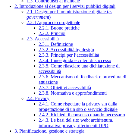
1.3. Contribuisci al manuale
2. Introduzione al design per i servizi pubblici digitali
2.1. Design per l’amministrazione digitale (
e-
government
)
2.2. L’approccio progettuale
2.2.1. Buone pratiche
2.2.2. Principi
2.3. Accessibilità
2.3.1. Definizione
2.3.2. Accessibilità by design
2.3.3. Principi per l’accessibilità
2.3.4. Linee guida e criteri di successo
2.3.5. Come rilasciare una dichiarazione di
accessibilità
2.3.6. Meccanismo di feedback e procedura di
attuazione
2.3.7. Obiettivi accessibilità
2.3.8. Normativa e approfondimenti
2.4. Privacy
2.4.1. Come rispettare la privacy sin dalla
progettazione di un sito o servizio digitale
2.4.2. Richiedi il consenso quando necessario
2.4.3. Le basi del sito web: architettura,
informativa privacy, riferimenti DPO
3. Pianificazione, gestione e strategia