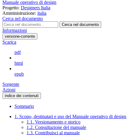
Manuale operativo di design
Progetto:
Designers Italia
Amministrazione:
italia
Cerca nel documento
Cerca nel documento
Informazioni
versione-corrente
Scarica
pdf
html
epub
Sorgente
Azioni
indice dei contenuti
Sommario
1. Scopo, destinatari e uso del Manuale operativo di design
1.1. Versionamento e storico
1.2. Consultazione del manuale
1.3. Contribuisci al manuale