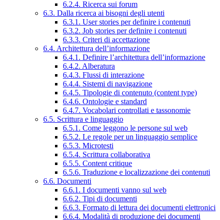
6.2.4. Ricerca sui forum
6.3. Dalla ricerca ai bisogni degli utenti
6.3.1. User stories per definire i contenuti
6.3.2. Job stories per definire i contenuti
6.3.3. Criteri di accettazione
6.4. Architettura dell’informazione
6.4.1. Definire l’architettura dell’informazione
6.4.2. Alberatura
6.4.3. Flussi di interazione
6.4.4. Sistemi di navigazione
6.4.5. Tipologie di contenuto (content type)
6.4.6. Ontologie e standard
6.4.7. Vocabolari controllati e tassonomie
6.5. Scrittura e linguaggio
6.5.1. Come leggono le persone sul web
6.5.2. Le regole per un linguaggio semplice
6.5.3. Microtesti
6.5.4. Scrittura collaborativa
6.5.5. Content critique
6.5.6. Traduzione e localizzazione dei contenuti
6.6. Documenti
6.6.1. I documenti vanno sul web
6.6.2. Tipi di documenti
6.6.3. Formato di lettura dei documenti elettronici
6.6.4. Modalità di produzione dei documenti