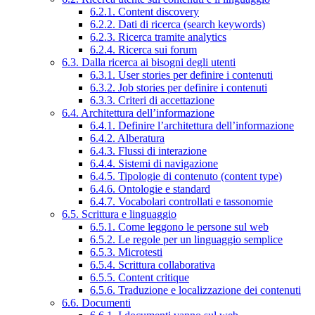
6.2.1. Content discovery
6.2.2. Dati di ricerca (search keywords)
6.2.3. Ricerca tramite analytics
6.2.4. Ricerca sui forum
6.3. Dalla ricerca ai bisogni degli utenti
6.3.1. User stories per definire i contenuti
6.3.2. Job stories per definire i contenuti
6.3.3. Criteri di accettazione
6.4. Architettura dell’informazione
6.4.1. Definire l’architettura dell’informazione
6.4.2. Alberatura
6.4.3. Flussi di interazione
6.4.4. Sistemi di navigazione
6.4.5. Tipologie di contenuto (content type)
6.4.6. Ontologie e standard
6.4.7. Vocabolari controllati e tassonomie
6.5. Scrittura e linguaggio
6.5.1. Come leggono le persone sul web
6.5.2. Le regole per un linguaggio semplice
6.5.3. Microtesti
6.5.4. Scrittura collaborativa
6.5.5. Content critique
6.5.6. Traduzione e localizzazione dei contenuti
6.6. Documenti