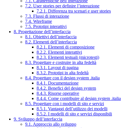
7.1. Caratteristiche dell’interazione
7.2. User stories per definire l’interazione
7.2.1. Differenza tra scenari e user stories
7.3. Flussi di interazione
7.4. Wireframe
7.5. Prototipi interattivi
8. Progettazione dell’interfaccia
8.1. Obiettivi dell’interfaccia
8.2. Elementi dell’interfaccia
8.2.1. Elementi di composizione
8.2.2. Elementi interattivi
8.2.3. Elementi testuali (microtesti)
8.3. Progettare e costruire in alta fedeltà
8.3.1. Layout di pagina
8.3.2. Prototipi in alta fedeltà
8.4. Progettare con il design system .italia
8.4.1. Documentazione
8.4.2. Benefici del design system
8.4.3. Risorse operative
8.4.4. Come contribuire al design system .italia
8.5. Progettare con i modelli di sito e servizi
8.5.1. Vantaggi dell’utilizzo dei modelli
8.5.2. I modelli di sito e servizi disponibili
9. Sviluppo dell’interfaccia
9.1. Approccio allo sviluppo