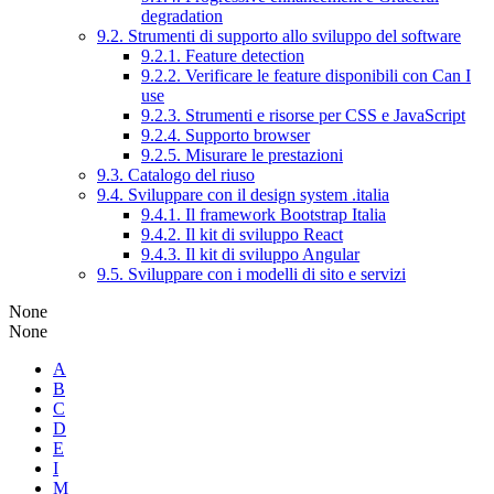
degradation
9.2. Strumenti di supporto allo sviluppo del software
9.2.1. Feature detection
9.2.2. Verificare le feature disponibili con Can I
use
9.2.3. Strumenti e risorse per CSS e JavaScript
9.2.4. Supporto browser
9.2.5. Misurare le prestazioni
9.3. Catalogo del riuso
9.4. Sviluppare con il design system .italia
9.4.1. Il framework Bootstrap Italia
9.4.2. Il kit di sviluppo React
9.4.3. Il kit di sviluppo Angular
9.5. Sviluppare con i modelli di sito e servizi
None
None
A
B
C
D
E
I
M