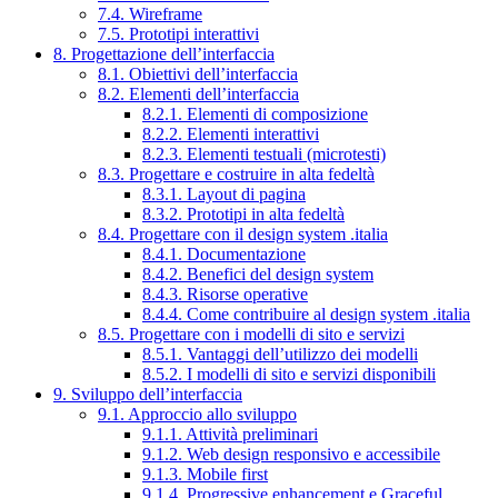
7.4. Wireframe
7.5. Prototipi interattivi
8. Progettazione dell’interfaccia
8.1. Obiettivi dell’interfaccia
8.2. Elementi dell’interfaccia
8.2.1. Elementi di composizione
8.2.2. Elementi interattivi
8.2.3. Elementi testuali (microtesti)
8.3. Progettare e costruire in alta fedeltà
8.3.1. Layout di pagina
8.3.2. Prototipi in alta fedeltà
8.4. Progettare con il design system .italia
8.4.1. Documentazione
8.4.2. Benefici del design system
8.4.3. Risorse operative
8.4.4. Come contribuire al design system .italia
8.5. Progettare con i modelli di sito e servizi
8.5.1. Vantaggi dell’utilizzo dei modelli
8.5.2. I modelli di sito e servizi disponibili
9. Sviluppo dell’interfaccia
9.1. Approccio allo sviluppo
9.1.1. Attività preliminari
9.1.2. Web design responsivo e accessibile
9.1.3. Mobile first
9.1.4. Progressive enhancement e Graceful