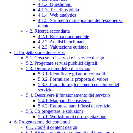
4.1.2. Questionari
4.1.3. Test di usabilità
4.1.4. Web analytics
4.1.5. Strumenti di mappatura dell’esperienza
utente
4.2. Ricerca secondaria
4.2.1. Ricerca documentale
4.2.2. Analisi benchmark
4.2.3. Valutazione euristica
5. Progettazione dei servizi
5.1. Cosa sono i servizi e il service design
5.2. Progettare servizi pubblici digitali
5.3. Definire il modello di servizio
5.3.1. Identificare gli attori coinvolti
5.3.2. Formulare la proposta di valore
5.3.3. Inquadrare gli elementi costitutivi del
servizio
5.4. Descrivere il funzionamento del servizio
5.4.1. Mappare l’ecosistema
5.4.2. Rappresentare i flussi di servizio
5.5. Co-progettare le soluzioni
5.5.1. Workshop di co-progettazione
6. Progettazione dei contenuti
6.1. Cos’è il content design
6.2. Ricerca utente sui contenuti e il linguaggio