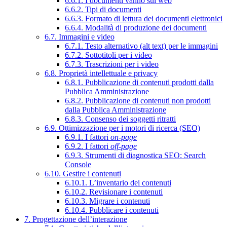
6.6.1. I documenti vanno sul web
6.6.2. Tipi di documenti
6.6.3. Formato di lettura dei documenti elettronici
6.6.4. Modalità di produzione dei documenti
6.7. Immagini e video
6.7.1. Testo alternativo (alt text) per le immagini
6.7.2. Sottotitoli per i video
6.7.3. Trascrizioni per i video
6.8. Proprietà intellettuale e privacy
6.8.1. Pubblicazione di contenuti prodotti dalla
Pubblica Amministrazione
6.8.2. Pubblicazione di contenuti non prodotti
dalla Pubblica Amministrazione
6.8.3. Consenso dei soggetti ritratti
6.9. Ottimizzazione per i motori di ricerca (SEO)
6.9.1. I fattori
on-page
6.9.2. I fattori
off-page
6.9.3. Strumenti di diagnostica SEO: Search
Console
6.10. Gestire i contenuti
6.10.1. L’inventario dei contenuti
6.10.2. Revisionare i contenuti
6.10.3. Migrare i contenuti
6.10.4. Pubblicare i contenuti
7. Progettazione dell’interazione