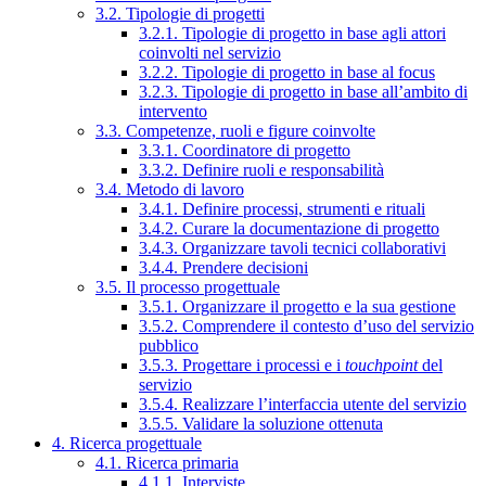
3.2. Tipologie di progetti
3.2.1. Tipologie di progetto in base agli attori
coinvolti nel servizio
3.2.2. Tipologie di progetto in base al focus
3.2.3. Tipologie di progetto in base all’ambito di
intervento
3.3. Competenze, ruoli e figure coinvolte
3.3.1. Coordinatore di progetto
3.3.2. Definire ruoli e responsabilità
3.4. Metodo di lavoro
3.4.1. Definire processi, strumenti e rituali
3.4.2. Curare la documentazione di progetto
3.4.3. Organizzare tavoli tecnici collaborativi
3.4.4. Prendere decisioni
3.5. Il processo progettuale
3.5.1. Organizzare il progetto e la sua gestione
3.5.2. Comprendere il contesto d’uso del servizio
pubblico
3.5.3. Progettare i processi e i
touchpoint
del
servizio
3.5.4. Realizzare l’interfaccia utente del servizio
3.5.5. Validare la soluzione ottenuta
4. Ricerca progettuale
4.1. Ricerca primaria
4.1.1. Interviste