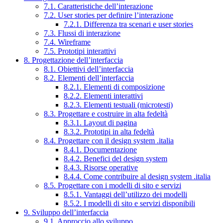
7.1. Caratteristiche dell’interazione
7.2. User stories per definire l’interazione
7.2.1. Differenza tra scenari e user stories
7.3. Flussi di interazione
7.4. Wireframe
7.5. Prototipi interattivi
8. Progettazione dell’interfaccia
8.1. Obiettivi dell’interfaccia
8.2. Elementi dell’interfaccia
8.2.1. Elementi di composizione
8.2.2. Elementi interattivi
8.2.3. Elementi testuali (microtesti)
8.3. Progettare e costruire in alta fedeltà
8.3.1. Layout di pagina
8.3.2. Prototipi in alta fedeltà
8.4. Progettare con il design system .italia
8.4.1. Documentazione
8.4.2. Benefici del design system
8.4.3. Risorse operative
8.4.4. Come contribuire al design system .italia
8.5. Progettare con i modelli di sito e servizi
8.5.1. Vantaggi dell’utilizzo dei modelli
8.5.2. I modelli di sito e servizi disponibili
9. Sviluppo dell’interfaccia
9.1. Approccio allo sviluppo