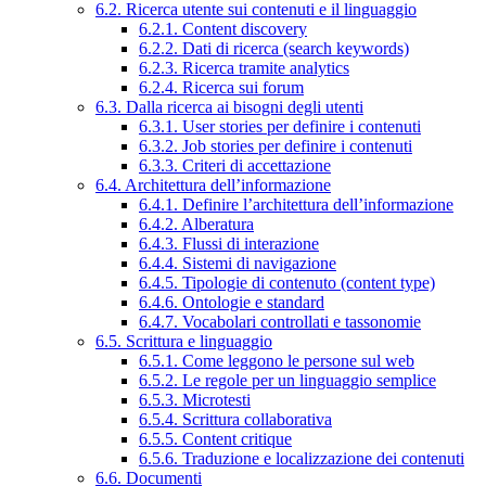
6.2. Ricerca utente sui contenuti e il linguaggio
6.2.1. Content discovery
6.2.2. Dati di ricerca (search keywords)
6.2.3. Ricerca tramite analytics
6.2.4. Ricerca sui forum
6.3. Dalla ricerca ai bisogni degli utenti
6.3.1. User stories per definire i contenuti
6.3.2. Job stories per definire i contenuti
6.3.3. Criteri di accettazione
6.4. Architettura dell’informazione
6.4.1. Definire l’architettura dell’informazione
6.4.2. Alberatura
6.4.3. Flussi di interazione
6.4.4. Sistemi di navigazione
6.4.5. Tipologie di contenuto (content type)
6.4.6. Ontologie e standard
6.4.7. Vocabolari controllati e tassonomie
6.5. Scrittura e linguaggio
6.5.1. Come leggono le persone sul web
6.5.2. Le regole per un linguaggio semplice
6.5.3. Microtesti
6.5.4. Scrittura collaborativa
6.5.5. Content critique
6.5.6. Traduzione e localizzazione dei contenuti
6.6. Documenti