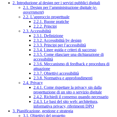
2. Introduzione al design per i servizi pubblici digitali
2.1. Design per l’amministrazione digitale (
e-
government
)
2.2. L’approccio progettuale
2.2.1. Buone pratiche
2.2.2. Principi
2.3. Accessibilità
2.3.1. Definizione
2.3.2. Accessibilità by design
2.3.3. Principi per l’accessibilità
2.3.4. Linee guida e criteri di successo
2.3.5. Come rilasciare una dichiarazione di
accessibilità
2.3.6. Meccanismo di feedback e procedura di
attuazione
2.3.7. Obiettivi accessibilità
2.3.8. Normativa e approfondimenti
2.4. Privacy
2.4.1. Come rispettare la privacy sin dalla
progettazione di un sito o servizio digitale
2.4.2. Richiedi il consenso quando necessario
2.4.3. Le basi del sito web: architettura,
informativa privacy, riferimenti DPO
3. Pianificazione, gestione e strategia
3.1. Obiettivi del progetto