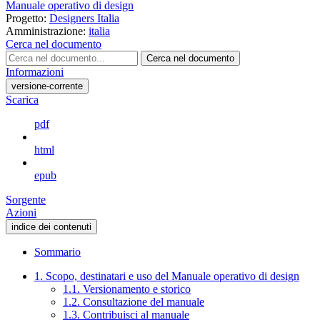
Manuale operativo di design
Progetto:
Designers Italia
Amministrazione:
italia
Cerca nel documento
Cerca nel documento
Informazioni
versione-corrente
Scarica
pdf
html
epub
Sorgente
Azioni
indice dei contenuti
Sommario
1. Scopo, destinatari e uso del Manuale operativo di design
1.1. Versionamento e storico
1.2. Consultazione del manuale
1.3. Contribuisci al manuale