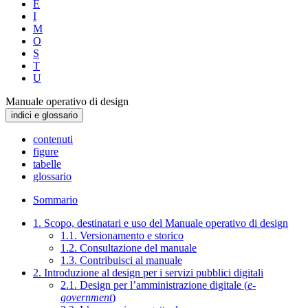
E
I
M
O
S
T
U
Manuale operativo di design
indici e glossario
contenuti
figure
tabelle
glossario
Sommario
1. Scopo, destinatari e uso del Manuale operativo di design
1.1. Versionamento e storico
1.2. Consultazione del manuale
1.3. Contribuisci al manuale
2. Introduzione al design per i servizi pubblici digitali
2.1. Design per l’amministrazione digitale (
e-
government
)