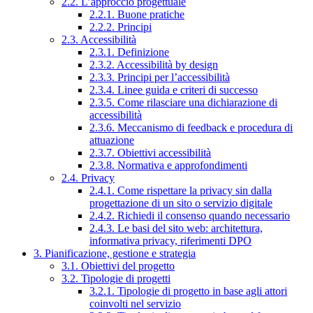
2.2. L’approccio progettuale
2.2.1. Buone pratiche
2.2.2. Principi
2.3. Accessibilità
2.3.1. Definizione
2.3.2. Accessibilità by design
2.3.3. Principi per l’accessibilità
2.3.4. Linee guida e criteri di successo
2.3.5. Come rilasciare una dichiarazione di
accessibilità
2.3.6. Meccanismo di feedback e procedura di
attuazione
2.3.7. Obiettivi accessibilità
2.3.8. Normativa e approfondimenti
2.4. Privacy
2.4.1. Come rispettare la privacy sin dalla
progettazione di un sito o servizio digitale
2.4.2. Richiedi il consenso quando necessario
2.4.3. Le basi del sito web: architettura,
informativa privacy, riferimenti DPO
3. Pianificazione, gestione e strategia
3.1. Obiettivi del progetto
3.2. Tipologie di progetti
3.2.1. Tipologie di progetto in base agli attori
coinvolti nel servizio