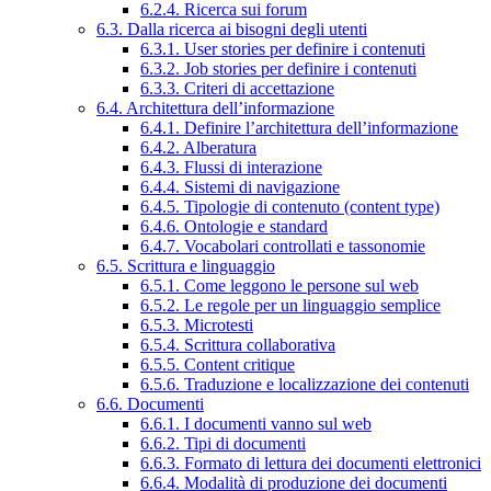
6.2.4. Ricerca sui forum
6.3. Dalla ricerca ai bisogni degli utenti
6.3.1. User stories per definire i contenuti
6.3.2. Job stories per definire i contenuti
6.3.3. Criteri di accettazione
6.4. Architettura dell’informazione
6.4.1. Definire l’architettura dell’informazione
6.4.2. Alberatura
6.4.3. Flussi di interazione
6.4.4. Sistemi di navigazione
6.4.5. Tipologie di contenuto (content type)
6.4.6. Ontologie e standard
6.4.7. Vocabolari controllati e tassonomie
6.5. Scrittura e linguaggio
6.5.1. Come leggono le persone sul web
6.5.2. Le regole per un linguaggio semplice
6.5.3. Microtesti
6.5.4. Scrittura collaborativa
6.5.5. Content critique
6.5.6. Traduzione e localizzazione dei contenuti
6.6. Documenti
6.6.1. I documenti vanno sul web
6.6.2. Tipi di documenti
6.6.3. Formato di lettura dei documenti elettronici
6.6.4. Modalità di produzione dei documenti