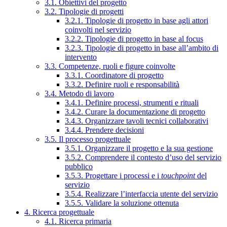
3.1. Obiettivi del progetto
3.2. Tipologie di progetti
3.2.1. Tipologie di progetto in base agli attori
coinvolti nel servizio
3.2.2. Tipologie di progetto in base al focus
3.2.3. Tipologie di progetto in base all’ambito di
intervento
3.3. Competenze, ruoli e figure coinvolte
3.3.1. Coordinatore di progetto
3.3.2. Definire ruoli e responsabilità
3.4. Metodo di lavoro
3.4.1. Definire processi, strumenti e rituali
3.4.2. Curare la documentazione di progetto
3.4.3. Organizzare tavoli tecnici collaborativi
3.4.4. Prendere decisioni
3.5. Il processo progettuale
3.5.1. Organizzare il progetto e la sua gestione
3.5.2. Comprendere il contesto d’uso del servizio
pubblico
3.5.3. Progettare i processi e i
touchpoint
del
servizio
3.5.4. Realizzare l’interfaccia utente del servizio
3.5.5. Validare la soluzione ottenuta
4. Ricerca progettuale
4.1. Ricerca primaria