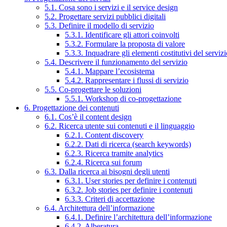
5.1. Cosa sono i servizi e il service design
5.2. Progettare servizi pubblici digitali
5.3. Definire il modello di servizio
5.3.1. Identificare gli attori coinvolti
5.3.2. Formulare la proposta di valore
5.3.3. Inquadrare gli elementi costitutivi del serviz
5.4. Descrivere il funzionamento del servizio
5.4.1. Mappare l’ecosistema
5.4.2. Rappresentare i flussi di servizio
5.5. Co-progettare le soluzioni
5.5.1. Workshop di co-progettazione
6. Progettazione dei contenuti
6.1. Cos’è il content design
6.2. Ricerca utente sui contenuti e il linguaggio
6.2.1. Content discovery
6.2.2. Dati di ricerca (search keywords)
6.2.3. Ricerca tramite analytics
6.2.4. Ricerca sui forum
6.3. Dalla ricerca ai bisogni degli utenti
6.3.1. User stories per definire i contenuti
6.3.2. Job stories per definire i contenuti
6.3.3. Criteri di accettazione
6.4. Architettura dell’informazione
6.4.1. Definire l’architettura dell’informazione
6.4.2. Alberatura