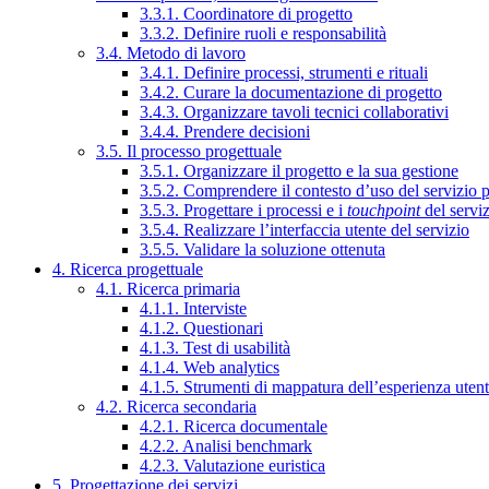
3.3.1. Coordinatore di progetto
3.3.2. Definire ruoli e responsabilità
3.4. Metodo di lavoro
3.4.1. Definire processi, strumenti e rituali
3.4.2. Curare la documentazione di progetto
3.4.3. Organizzare tavoli tecnici collaborativi
3.4.4. Prendere decisioni
3.5. Il processo progettuale
3.5.1. Organizzare il progetto e la sua gestione
3.5.2. Comprendere il contesto d’uso del servizio 
3.5.3. Progettare i processi e i
touchpoint
del servi
3.5.4. Realizzare l’interfaccia utente del servizio
3.5.5. Validare la soluzione ottenuta
4. Ricerca progettuale
4.1. Ricerca primaria
4.1.1. Interviste
4.1.2. Questionari
4.1.3. Test di usabilità
4.1.4. Web analytics
4.1.5. Strumenti di mappatura dell’esperienza uten
4.2. Ricerca secondaria
4.2.1. Ricerca documentale
4.2.2. Analisi benchmark
4.2.3. Valutazione euristica
5. Progettazione dei servizi