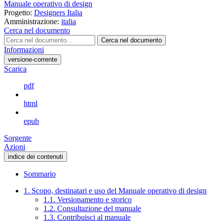
Manuale operativo di design
Progetto:
Designers Italia
Amministrazione:
italia
Cerca nel documento
Cerca nel documento
Informazioni
versione-corrente
Scarica
pdf
html
epub
Sorgente
Azioni
indice dei contenuti
Sommario
1. Scopo, destinatari e uso del Manuale operativo di design
1.1. Versionamento e storico
1.2. Consultazione del manuale
1.3. Contribuisci al manuale