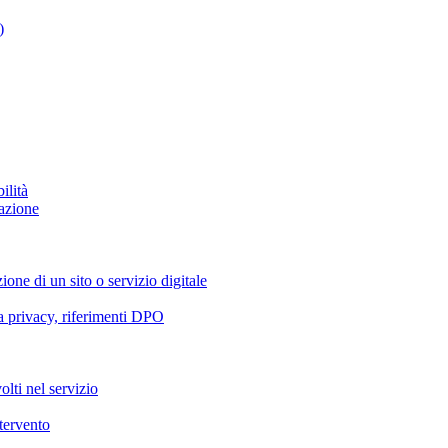
)
ilità
azione
ione di un sito o servizio digitale
va privacy, riferimenti DPO
olti nel servizio
ntervento