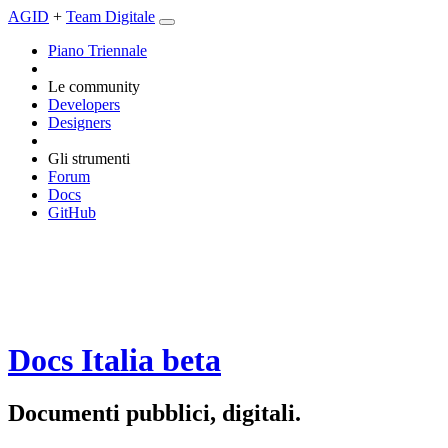
AGID
+
Team Digitale
Piano Triennale
Le community
Developers
Designers
Gli strumenti
Forum
Docs
GitHub
Docs Italia
beta
Documenti pubblici, digitali.