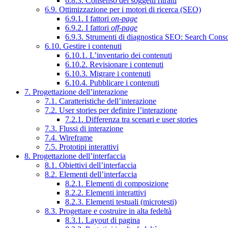
6.8.3. Consenso dei soggetti ritratti
6.9. Ottimizzazione per i motori di ricerca (SEO)
6.9.1. I fattori
on-page
6.9.2. I fattori
off-page
6.9.3. Strumenti di diagnostica SEO: Search Cons
6.10. Gestire i contenuti
6.10.1. L’inventario dei contenuti
6.10.2. Revisionare i contenuti
6.10.3. Migrare i contenuti
6.10.4. Pubblicare i contenuti
7. Progettazione dell’interazione
7.1. Caratteristiche dell’interazione
7.2. User stories per definire l’interazione
7.2.1. Differenza tra scenari e user stories
7.3. Flussi di interazione
7.4. Wireframe
7.5. Prototipi interattivi
8. Progettazione dell’interfaccia
8.1. Obiettivi dell’interfaccia
8.2. Elementi dell’interfaccia
8.2.1. Elementi di composizione
8.2.2. Elementi interattivi
8.2.3. Elementi testuali (microtesti)
8.3. Progettare e costruire in alta fedeltà
8.3.1. Layout di pagina