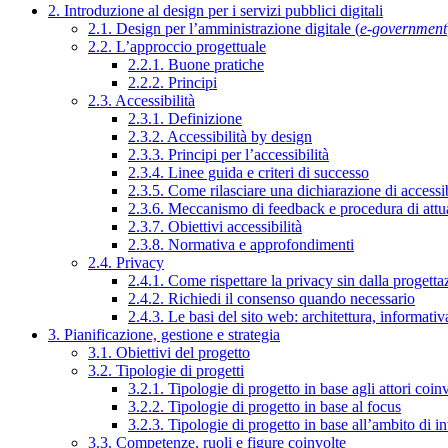
2. Introduzione al design per i servizi pubblici digitali
2.1. Design per l’amministrazione digitale (
e-government
2.2. L’approccio progettuale
2.2.1. Buone pratiche
2.2.2. Principi
2.3. Accessibilità
2.3.1. Definizione
2.3.2. Accessibilità by design
2.3.3. Principi per l’accessibilità
2.3.4. Linee guida e criteri di successo
2.3.5. Come rilasciare una dichiarazione di accessib
2.3.6. Meccanismo di feedback e procedura di attu
2.3.7. Obiettivi accessibilità
2.3.8. Normativa e approfondimenti
2.4. Privacy
2.4.1. Come rispettare la privacy sin dalla progettaz
2.4.2. Richiedi il consenso quando necessario
2.4.3. Le basi del sito web: architettura, informati
3. Pianificazione, gestione e strategia
3.1. Obiettivi del progetto
3.2. Tipologie di progetti
3.2.1. Tipologie di progetto in base agli attori coinv
3.2.2. Tipologie di progetto in base al focus
3.2.3. Tipologie di progetto in base all’ambito di i
3.3. Competenze, ruoli e figure coinvolte