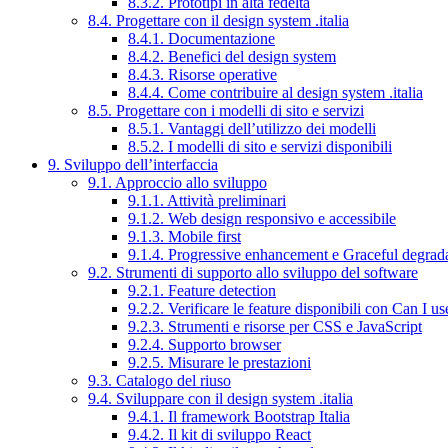
8.3.2. Prototipi in alta fedeltà
8.4. Progettare con il design system .italia
8.4.1. Documentazione
8.4.2. Benefici del design system
8.4.3. Risorse operative
8.4.4. Come contribuire al design system .italia
8.5. Progettare con i modelli di sito e servizi
8.5.1. Vantaggi dell’utilizzo dei modelli
8.5.2. I modelli di sito e servizi disponibili
9. Sviluppo dell’interfaccia
9.1. Approccio allo sviluppo
9.1.1. Attività preliminari
9.1.2. Web design responsivo e accessibile
9.1.3. Mobile first
9.1.4. Progressive enhancement e Graceful degrad
9.2. Strumenti di supporto allo sviluppo del software
9.2.1. Feature detection
9.2.2. Verificare le feature disponibili con Can I us
9.2.3. Strumenti e risorse per CSS e JavaScript
9.2.4. Supporto browser
9.2.5. Misurare le prestazioni
9.3. Catalogo del riuso
9.4. Sviluppare con il design system .italia
9.4.1. Il framework Bootstrap Italia
9.4.2. Il kit di sviluppo React