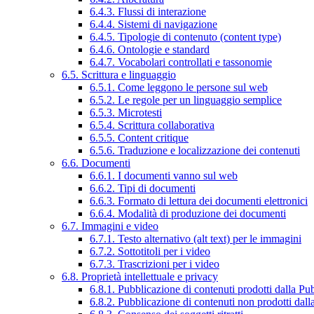
6.4.3. Flussi di interazione
6.4.4. Sistemi di navigazione
6.4.5. Tipologie di contenuto (content type)
6.4.6. Ontologie e standard
6.4.7. Vocabolari controllati e tassonomie
6.5. Scrittura e linguaggio
6.5.1. Come leggono le persone sul web
6.5.2. Le regole per un linguaggio semplice
6.5.3. Microtesti
6.5.4. Scrittura collaborativa
6.5.5. Content critique
6.5.6. Traduzione e localizzazione dei contenuti
6.6. Documenti
6.6.1. I documenti vanno sul web
6.6.2. Tipi di documenti
6.6.3. Formato di lettura dei documenti elettronici
6.6.4. Modalità di produzione dei documenti
6.7. Immagini e video
6.7.1. Testo alternativo (alt text) per le immagini
6.7.2. Sottotitoli per i video
6.7.3. Trascrizioni per i video
6.8. Proprietà intellettuale e privacy
6.8.1. Pubblicazione di contenuti prodotti dalla P
6.8.2. Pubblicazione di contenuti non prodotti dal