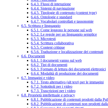
6.4.3. Flussi di interazione
6.4.4. Sistemi di navigazione
6.4.5. Tipologie di contenuto (content type)
6.4.6. Ontologie e standard
6.4.7. Vocabolari controllati e tassonomie
6.5. Scrittura e linguaggio
6.5.1. Come leggono le persone sul web
6.5.2. Le regole per un linguaggio semplice
6.5.3. Microtesti
6.5.4. Scrittura collaborativa
6.5.5. Content critique
6.5.6. Traduzione e localizzazione dei contenuti
6.6. Documenti
6.6.1. I documenti vanno sul web
6.6.2. Tipi di documenti
6.6.3. Formato di lettura dei documenti elettronici
6.6.4. Modalità di produzione dei documenti
6.7. Immagini e video
6.7.1. Testo alternativo (alt text) per le immagini
6.7.2. Sottotitoli per i video
6.7.3. Trascrizioni per i video
6.8. Proprietà intellettuale e privacy
6.8.1. Pubblicazione di contenuti prodotti dalla P
6.8.2. Pubblicazione di contenuti non prodotti dal