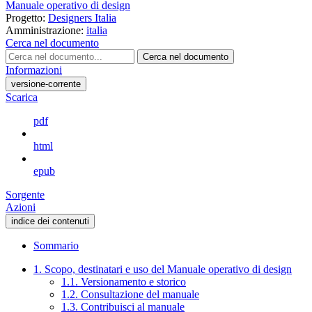
Manuale operativo di design
Progetto:
Designers Italia
Amministrazione:
italia
Cerca nel documento
Cerca nel documento
Informazioni
versione-corrente
Scarica
pdf
html
epub
Sorgente
Azioni
indice dei contenuti
Sommario
1. Scopo, destinatari e uso del Manuale operativo di design
1.1. Versionamento e storico
1.2. Consultazione del manuale
1.3. Contribuisci al manuale