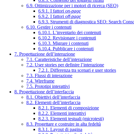
6.8.3. Consenso dei soggetti ritratti
6.9. Ottimizzazione per i motori di ricerca (SEO)
6.9.1. I fattori
on-page
6.9.2. I fattori
off-page
6.9.3. Strumenti di diagnostica SEO: Search Cons
6.10. Gestire i contenuti
6.10.1. L’inventario dei contenuti
6.10.2. Revisionare i contenuti
6.10.3. Migrare i contenuti
6.10.4. Pubblicare i contenuti
7. Progettazione dell’interazione
7.1. Caratteristiche dell’interazione
7.2. User stories per definire l’interazione
7.2.1. Differenza tra scenari e user stories
7.3. Flussi di interazione
7.4. Wireframe
7.5. Prototipi interattivi
8. Progettazione dell’interfaccia
8.1. Obiettivi dell’interfaccia
8.2. Elementi dell’interfaccia
8.2.1. Elementi di composizione
8.2.2. Elementi interattivi
8.2.3. Elementi testuali (microtesti)
8.3. Progettare e costruire in alta fedeltà
8.3.1. Layout di pagina