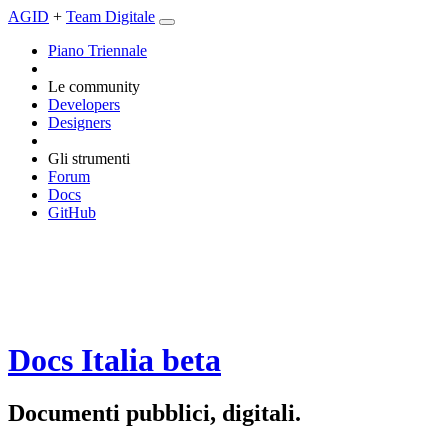
AGID
+
Team Digitale
Piano Triennale
Le community
Developers
Designers
Gli strumenti
Forum
Docs
GitHub
Docs Italia
beta
Documenti pubblici, digitali.