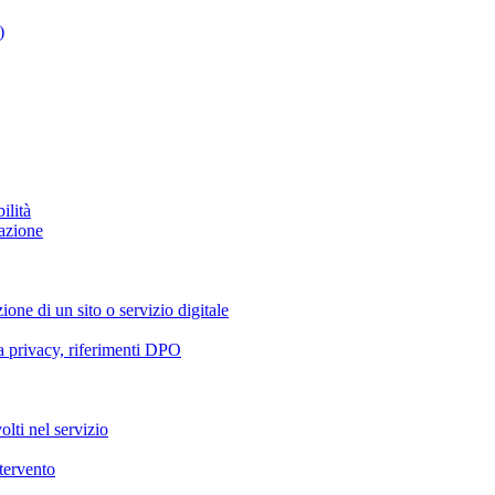
)
ilità
azione
ione di un sito o servizio digitale
va privacy, riferimenti DPO
olti nel servizio
ntervento