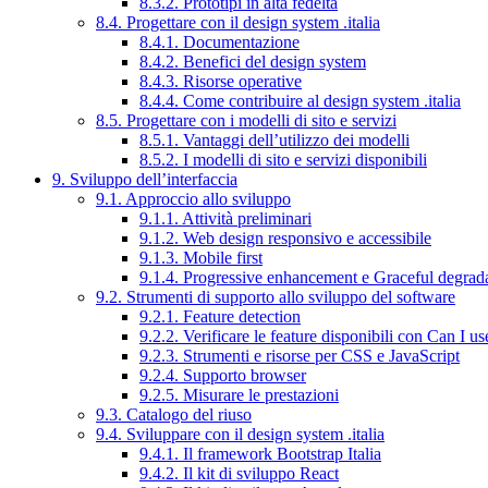
8.3.2. Prototipi in alta fedeltà
8.4. Progettare con il design system .italia
8.4.1. Documentazione
8.4.2. Benefici del design system
8.4.3. Risorse operative
8.4.4. Come contribuire al design system .italia
8.5. Progettare con i modelli di sito e servizi
8.5.1. Vantaggi dell’utilizzo dei modelli
8.5.2. I modelli di sito e servizi disponibili
9. Sviluppo dell’interfaccia
9.1. Approccio allo sviluppo
9.1.1. Attività preliminari
9.1.2. Web design responsivo e accessibile
9.1.3. Mobile first
9.1.4. Progressive enhancement e Graceful degrad
9.2. Strumenti di supporto allo sviluppo del software
9.2.1. Feature detection
9.2.2. Verificare le feature disponibili con Can I us
9.2.3. Strumenti e risorse per CSS e JavaScript
9.2.4. Supporto browser
9.2.5. Misurare le prestazioni
9.3. Catalogo del riuso
9.4. Sviluppare con il design system .italia
9.4.1. Il framework Bootstrap Italia
9.4.2. Il kit di sviluppo React