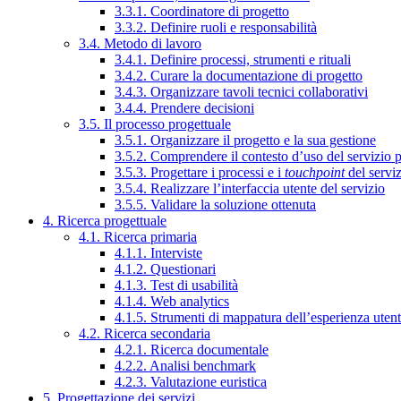
3.3.1. Coordinatore di progetto
3.3.2. Definire ruoli e responsabilità
3.4. Metodo di lavoro
3.4.1. Definire processi, strumenti e rituali
3.4.2. Curare la documentazione di progetto
3.4.3. Organizzare tavoli tecnici collaborativi
3.4.4. Prendere decisioni
3.5. Il processo progettuale
3.5.1. Organizzare il progetto e la sua gestione
3.5.2. Comprendere il contesto d’uso del servizio 
3.5.3. Progettare i processi e i
touchpoint
del servi
3.5.4. Realizzare l’interfaccia utente del servizio
3.5.5. Validare la soluzione ottenuta
4. Ricerca progettuale
4.1. Ricerca primaria
4.1.1. Interviste
4.1.2. Questionari
4.1.3. Test di usabilità
4.1.4. Web analytics
4.1.5. Strumenti di mappatura dell’esperienza uten
4.2. Ricerca secondaria
4.2.1. Ricerca documentale
4.2.2. Analisi benchmark
4.2.3. Valutazione euristica
5. Progettazione dei servizi