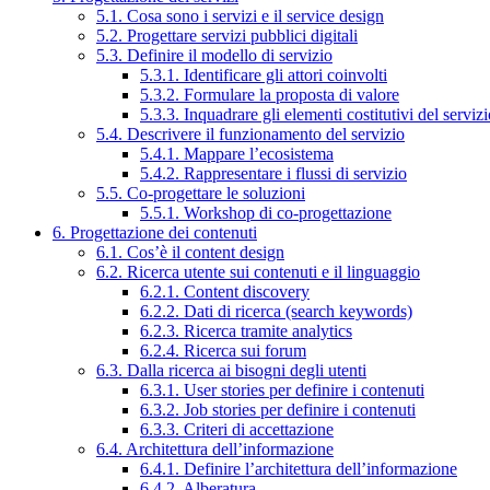
5.1. Cosa sono i servizi e il service design
5.2. Progettare servizi pubblici digitali
5.3. Definire il modello di servizio
5.3.1. Identificare gli attori coinvolti
5.3.2. Formulare la proposta di valore
5.3.3. Inquadrare gli elementi costitutivi del serviz
5.4. Descrivere il funzionamento del servizio
5.4.1. Mappare l’ecosistema
5.4.2. Rappresentare i flussi di servizio
5.5. Co-progettare le soluzioni
5.5.1. Workshop di co-progettazione
6. Progettazione dei contenuti
6.1. Cos’è il content design
6.2. Ricerca utente sui contenuti e il linguaggio
6.2.1. Content discovery
6.2.2. Dati di ricerca (search keywords)
6.2.3. Ricerca tramite analytics
6.2.4. Ricerca sui forum
6.3. Dalla ricerca ai bisogni degli utenti
6.3.1. User stories per definire i contenuti
6.3.2. Job stories per definire i contenuti
6.3.3. Criteri di accettazione
6.4. Architettura dell’informazione
6.4.1. Definire l’architettura dell’informazione
6.4.2. Alberatura