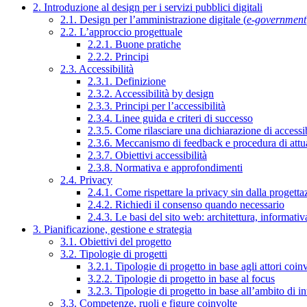
2. Introduzione al design per i servizi pubblici digitali
2.1. Design per l’amministrazione digitale (
e-government
2.2. L’approccio progettuale
2.2.1. Buone pratiche
2.2.2. Principi
2.3. Accessibilità
2.3.1. Definizione
2.3.2. Accessibilità by design
2.3.3. Principi per l’accessibilità
2.3.4. Linee guida e criteri di successo
2.3.5. Come rilasciare una dichiarazione di accessib
2.3.6. Meccanismo di feedback e procedura di attu
2.3.7. Obiettivi accessibilità
2.3.8. Normativa e approfondimenti
2.4. Privacy
2.4.1. Come rispettare la privacy sin dalla progettaz
2.4.2. Richiedi il consenso quando necessario
2.4.3. Le basi del sito web: architettura, informati
3. Pianificazione, gestione e strategia
3.1. Obiettivi del progetto
3.2. Tipologie di progetti
3.2.1. Tipologie di progetto in base agli attori coinv
3.2.2. Tipologie di progetto in base al focus
3.2.3. Tipologie di progetto in base all’ambito di i
3.3. Competenze, ruoli e figure coinvolte