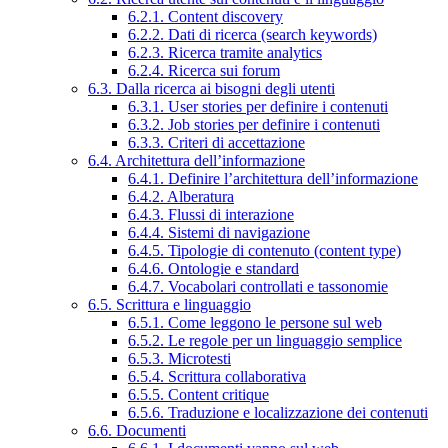
6.2.1. Content discovery
6.2.2. Dati di ricerca (search keywords)
6.2.3. Ricerca tramite analytics
6.2.4. Ricerca sui forum
6.3. Dalla ricerca ai bisogni degli utenti
6.3.1. User stories per definire i contenuti
6.3.2. Job stories per definire i contenuti
6.3.3. Criteri di accettazione
6.4. Architettura dell’informazione
6.4.1. Definire l’architettura dell’informazione
6.4.2. Alberatura
6.4.3. Flussi di interazione
6.4.4. Sistemi di navigazione
6.4.5. Tipologie di contenuto (content type)
6.4.6. Ontologie e standard
6.4.7. Vocabolari controllati e tassonomie
6.5. Scrittura e linguaggio
6.5.1. Come leggono le persone sul web
6.5.2. Le regole per un linguaggio semplice
6.5.3. Microtesti
6.5.4. Scrittura collaborativa
6.5.5. Content critique
6.5.6. Traduzione e localizzazione dei contenuti
6.6. Documenti