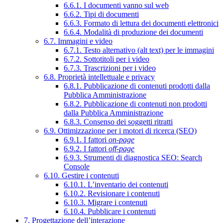
6.6.1. I documenti vanno sul web
6.6.2. Tipi di documenti
6.6.3. Formato di lettura dei documenti elettronici
6.6.4. Modalità di produzione dei documenti
6.7. Immagini e video
6.7.1. Testo alternativo (alt text) per le immagini
6.7.2. Sottotitoli per i video
6.7.3. Trascrizioni per i video
6.8. Proprietà intellettuale e privacy
6.8.1. Pubblicazione di contenuti prodotti dalla
Pubblica Amministrazione
6.8.2. Pubblicazione di contenuti non prodotti
dalla Pubblica Amministrazione
6.8.3. Consenso dei soggetti ritratti
6.9. Ottimizzazione per i motori di ricerca (SEO)
6.9.1. I fattori
on-page
6.9.2. I fattori
off-page
6.9.3. Strumenti di diagnostica SEO: Search
Console
6.10. Gestire i contenuti
6.10.1. L’inventario dei contenuti
6.10.2. Revisionare i contenuti
6.10.3. Migrare i contenuti
6.10.4. Pubblicare i contenuti
7. Progettazione dell’interazione