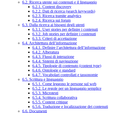
6.2. Ricerca utente sui contenuti e il linguaggio
6.2.1. Content discovery
6.2.2. Dati di ricerca (search keywords)
6.2.3. Ricerca tramite analytics
6.2.4. Ricerca sui forum
6.3. Dalla ricerca ai bisogni degli utenti
6.3.1. User stories per definire i contenuti
6.3.2. Job stories per definire i contenuti
6.3.3. Criteri di accettazione
6.4. Architettura dell’informazione
6.4.1. Definire l’architettura dell’informazione
6.4.2. Alberatura
6.4.3. Flussi di interazione
6.4.4. Sistemi di navigazione
6.4.5. Tipologie di contenuto (content type)
6.4.6. Ontologie e standard
6.4.7. Vocabolari controllati e tassonomie
6.5. Scrittura e linguaggio
6.5.1. Come leggono le persone sul web
6.5.2. Le regole per un linguaggio semplice
6.5.3. Microtesti
6.5.4. Scrittura collaborativa
6.5.5. Content critique
6.5.6. Traduzione e localizzazione dei contenuti
6.6. Documenti