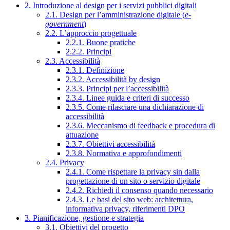
2. Introduzione al design per i servizi pubblici digitali
2.1. Design per l’amministrazione digitale (
e-
government
)
2.2. L’approccio progettuale
2.2.1. Buone pratiche
2.2.2. Principi
2.3. Accessibilità
2.3.1. Definizione
2.3.2. Accessibilità by design
2.3.3. Principi per l’accessibilità
2.3.4. Linee guida e criteri di successo
2.3.5. Come rilasciare una dichiarazione di
accessibilità
2.3.6. Meccanismo di feedback e procedura di
attuazione
2.3.7. Obiettivi accessibilità
2.3.8. Normativa e approfondimenti
2.4. Privacy
2.4.1. Come rispettare la privacy sin dalla
progettazione di un sito o servizio digitale
2.4.2. Richiedi il consenso quando necessario
2.4.3. Le basi del sito web: architettura,
informativa privacy, riferimenti DPO
3. Pianificazione, gestione e strategia
3.1. Obiettivi del progetto