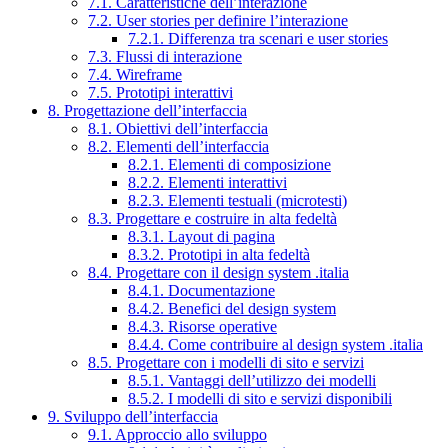
7.1. Caratteristiche dell’interazione
7.2. User stories per definire l’interazione
7.2.1. Differenza tra scenari e user stories
7.3. Flussi di interazione
7.4. Wireframe
7.5. Prototipi interattivi
8. Progettazione dell’interfaccia
8.1. Obiettivi dell’interfaccia
8.2. Elementi dell’interfaccia
8.2.1. Elementi di composizione
8.2.2. Elementi interattivi
8.2.3. Elementi testuali (microtesti)
8.3. Progettare e costruire in alta fedeltà
8.3.1. Layout di pagina
8.3.2. Prototipi in alta fedeltà
8.4. Progettare con il design system .italia
8.4.1. Documentazione
8.4.2. Benefici del design system
8.4.3. Risorse operative
8.4.4. Come contribuire al design system .italia
8.5. Progettare con i modelli di sito e servizi
8.5.1. Vantaggi dell’utilizzo dei modelli
8.5.2. I modelli di sito e servizi disponibili
9. Sviluppo dell’interfaccia
9.1. Approccio allo sviluppo