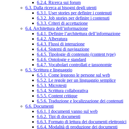
6.2.4. Ricerca sui forum
6.3. Dalla ricerca ai bisogni degli utenti
6.3.1. User stories per definire i contenuti
6.3.2. Job stories per definire i contenuti
6.3.3. Criteri di accettazione
6.4. Architettura dell’informazione
6.4.1. Definire l’architettura dell’informazione
6.4.2. Alberatura
6.4.3. Flussi di interazione
6.4.4. Sistemi di navigazione
6.4.5. Tipologie di contenuto (content type)
6.4.6. Ontologie e standard
6.4.7. Vocabolari controllati e tassonomie
6.5. Scrittura e linguaggio
6.5.1. Come leggono le persone sul web
6.5.2. Le regole per un linguaggio semplice
6.5.3. Microtesti
6.5.4. Scrittura collaborativa
6.5.5. Content critique
6.5.6. Traduzione e localizzazione dei contenuti
6.6. Documenti
6.6.1. I documenti vanno sul web
6.6.2. Tipi di documenti
6.6.3. Formato di lettura dei documenti elettronici
6.6.4. Modalità di produzione dei documenti