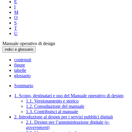
E
I
M
O
S
T
U
Manuale operativo di design
indici e glossario
contenuti
figure
tabelle
glossario
Sommario
1. Scopo, destinatari e uso del Manuale operativo di design
1.1. Versionamento e storico
1.2. Consultazione del manuale
1.3. Contribuisci al manuale
2. Introduzione al design per i servizi pubblici digitali
2.1. Design per l’amministrazione digitale (
e-
government
)