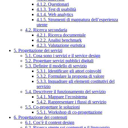
4.1.2. Questionari
4.1.3. Test di usabilità
4.1.4. Web analytics
4.1.5. Strumenti di mappatura dell’esperienza
utente
4.2. Ricerca secondaria
4.2.1. Ricerca documentale
4.2.2. Analisi benchmark
4.2.3. Valutazione euristica
5. Progettazione dei servizi
5.1. Cosa sono i servizi e il service design
5.2. Progettare servizi pubblici digitali
5.3. Definire il modello di servizio
5.3.1. Identificare gli attori coinvolti
5.3.2. Formulare la proposta di valore
5.3.3. Inquadrare gli elementi costitutivi del
servizio
5.4. Descrivere il funzionamento del servizio
5.4.1. Mappare l’ecosistema
5.4.2. Rappresentare i flussi di servizio
5.5. Co-progettare le soluzioni
5.5.1. Workshop di co-progettazione
6. Progettazione dei contenuti
6.1. Cos’è il content design
6.2. Ricerca utente sui contenuti e il linguaggio