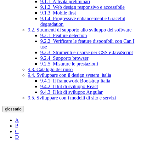
9.1.1. Attività preliminari
9.1.2. Web design responsivo e accessibile
9.1.3. Mobile first
9.1.4. Progressive enhancement e Graceful
degradation
9.2. Strumenti di supporto allo sviluppo del software
9.2.1. Feature detection
9.2.2. Verificare le feature disponibili con Can I
use
9.2.3. Strumenti e risorse per CSS e JavaScript
9.2.4. Supporto browser
9.2.5. Misurare le prestazioni
9.3. Catalogo del riuso
9.4. Sviluppare con il design system .italia
9.4.1. Il framework Bootstrap Italia
9.4.2. Il kit di sviluppo React
9.4.3. Il kit di sviluppo Angular
9.5. Sviluppare con i modelli di sito e servizi
glossario
A
B
C
D