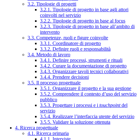
3.2. Tipologie di progetti
3.2.1. Tipologie di progetto in base agli attori
coinvolti nel servizio
3.2.2. Tipologie di progetto in base al focus
3.2.3. Tipologie di progetto in base all’ambito di
intervento
3.3. Competenze, ruoli e figure coinvolte
3.3.1. Coordinatore di progetto
3.3.2. Definire ruoli e responsabilità
3.4. Metodo di lavoro
3.4.1. Definire processi, strumenti e rituali
3.4.2. Curare la documentazione di progetto
3.4.3. Organizzare tavoli tecnici collaborativi
3.4.4. Prendere decisioni
3.5. Il processo progettuale
3.5.1. Organizzare il progetto e la sua gestione
3.5.2. Comprendere il contesto d’uso del servizio
pubblico
3.5.3. Progettare i processi e i
touchpoint
del
servizio
3.5.4. Realizzare l’interfaccia utente del servizio
3.5.5. Validare la soluzione ottenuta
4. Ricerca progettuale
4.1. Ricerca primaria
4.1.1. Interviste