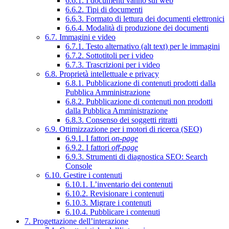
6.6.1. I documenti vanno sul web
6.6.2. Tipi di documenti
6.6.3. Formato di lettura dei documenti elettronici
6.6.4. Modalità di produzione dei documenti
6.7. Immagini e video
6.7.1. Testo alternativo (alt text) per le immagini
6.7.2. Sottotitoli per i video
6.7.3. Trascrizioni per i video
6.8. Proprietà intellettuale e privacy
6.8.1. Pubblicazione di contenuti prodotti dalla
Pubblica Amministrazione
6.8.2. Pubblicazione di contenuti non prodotti
dalla Pubblica Amministrazione
6.8.3. Consenso dei soggetti ritratti
6.9. Ottimizzazione per i motori di ricerca (SEO)
6.9.1. I fattori
on-page
6.9.2. I fattori
off-page
6.9.3. Strumenti di diagnostica SEO: Search
Console
6.10. Gestire i contenuti
6.10.1. L’inventario dei contenuti
6.10.2. Revisionare i contenuti
6.10.3. Migrare i contenuti
6.10.4. Pubblicare i contenuti
7. Progettazione dell’interazione