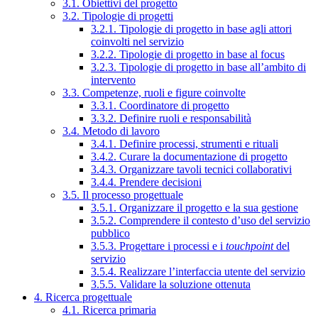
3.1. Obiettivi del progetto
3.2. Tipologie di progetti
3.2.1. Tipologie di progetto in base agli attori
coinvolti nel servizio
3.2.2. Tipologie di progetto in base al focus
3.2.3. Tipologie di progetto in base all’ambito di
intervento
3.3. Competenze, ruoli e figure coinvolte
3.3.1. Coordinatore di progetto
3.3.2. Definire ruoli e responsabilità
3.4. Metodo di lavoro
3.4.1. Definire processi, strumenti e rituali
3.4.2. Curare la documentazione di progetto
3.4.3. Organizzare tavoli tecnici collaborativi
3.4.4. Prendere decisioni
3.5. Il processo progettuale
3.5.1. Organizzare il progetto e la sua gestione
3.5.2. Comprendere il contesto d’uso del servizio
pubblico
3.5.3. Progettare i processi e i
touchpoint
del
servizio
3.5.4. Realizzare l’interfaccia utente del servizio
3.5.5. Validare la soluzione ottenuta
4. Ricerca progettuale
4.1. Ricerca primaria