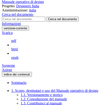
Manuale operativo di design
Progetto:
Designers Italia
Amministrazione:
italia
Cerca nel documento
Cerca nel documento
Informazioni
versione-corrente
Scarica
pdf
html
epub
Sorgente
Azioni
indice dei contenuti
Sommario
1. Scopo, destinatari e uso del Manuale operativo di design
1.1. Versionamento e storico
1.2. Consultazione del manuale
1.3. Contribuisci al manuale