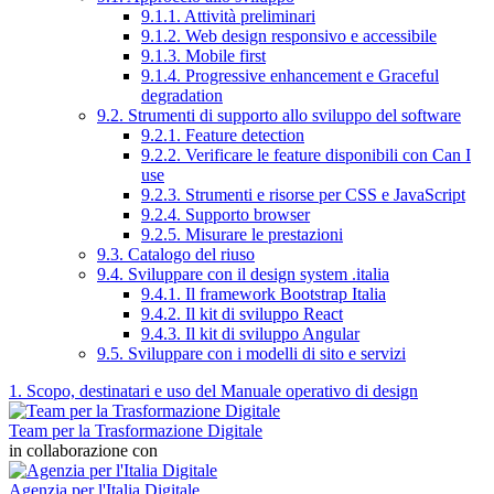
9.1.1. Attività preliminari
9.1.2. Web design responsivo e accessibile
9.1.3. Mobile first
9.1.4. Progressive enhancement e Graceful
degradation
9.2. Strumenti di supporto allo sviluppo del software
9.2.1. Feature detection
9.2.2. Verificare le feature disponibili con Can I
use
9.2.3. Strumenti e risorse per CSS e JavaScript
9.2.4. Supporto browser
9.2.5. Misurare le prestazioni
9.3. Catalogo del riuso
9.4. Sviluppare con il design system .italia
9.4.1. Il framework Bootstrap Italia
9.4.2. Il kit di sviluppo React
9.4.3. Il kit di sviluppo Angular
9.5. Sviluppare con i modelli di sito e servizi
1. Scopo, destinatari e uso del Manuale operativo di design
Team per la Trasformazione Digitale
in collaborazione con
Agenzia per l'Italia Digitale