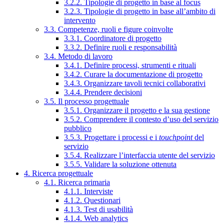
3.2.2. Tipologie di progetto in base al focus
3.2.3. Tipologie di progetto in base all’ambito di
intervento
3.3. Competenze, ruoli e figure coinvolte
3.3.1. Coordinatore di progetto
3.3.2. Definire ruoli e responsabilità
3.4. Metodo di lavoro
3.4.1. Definire processi, strumenti e rituali
3.4.2. Curare la documentazione di progetto
3.4.3. Organizzare tavoli tecnici collaborativi
3.4.4. Prendere decisioni
3.5. Il processo progettuale
3.5.1. Organizzare il progetto e la sua gestione
3.5.2. Comprendere il contesto d’uso del servizio
pubblico
3.5.3. Progettare i processi e i
touchpoint
del
servizio
3.5.4. Realizzare l’interfaccia utente del servizio
3.5.5. Validare la soluzione ottenuta
4. Ricerca progettuale
4.1. Ricerca primaria
4.1.1. Interviste
4.1.2. Questionari
4.1.3. Test di usabilità
4.1.4. Web analytics