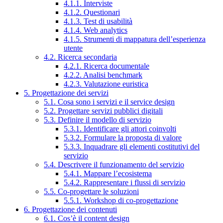
4.1.1. Interviste
4.1.2. Questionari
4.1.3. Test di usabilità
4.1.4. Web analytics
4.1.5. Strumenti di mappatura dell’esperienza
utente
4.2. Ricerca secondaria
4.2.1. Ricerca documentale
4.2.2. Analisi benchmark
4.2.3. Valutazione euristica
5. Progettazione dei servizi
5.1. Cosa sono i servizi e il service design
5.2. Progettare servizi pubblici digitali
5.3. Definire il modello di servizio
5.3.1. Identificare gli attori coinvolti
5.3.2. Formulare la proposta di valore
5.3.3. Inquadrare gli elementi costitutivi del
servizio
5.4. Descrivere il funzionamento del servizio
5.4.1. Mappare l’ecosistema
5.4.2. Rappresentare i flussi di servizio
5.5. Co-progettare le soluzioni
5.5.1. Workshop di co-progettazione
6. Progettazione dei contenuti
6.1. Cos’è il content design