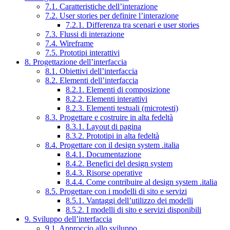
7.1. Caratteristiche dell’interazione
7.2. User stories per definire l’interazione
7.2.1. Differenza tra scenari e user stories
7.3. Flussi di interazione
7.4. Wireframe
7.5. Prototipi interattivi
8. Progettazione dell’interfaccia
8.1. Obiettivi dell’interfaccia
8.2. Elementi dell’interfaccia
8.2.1. Elementi di composizione
8.2.2. Elementi interattivi
8.2.3. Elementi testuali (microtesti)
8.3. Progettare e costruire in alta fedeltà
8.3.1. Layout di pagina
8.3.2. Prototipi in alta fedeltà
8.4. Progettare con il design system .italia
8.4.1. Documentazione
8.4.2. Benefici del design system
8.4.3. Risorse operative
8.4.4. Come contribuire al design system .italia
8.5. Progettare con i modelli di sito e servizi
8.5.1. Vantaggi dell’utilizzo dei modelli
8.5.2. I modelli di sito e servizi disponibili
9. Sviluppo dell’interfaccia
9.1. Approccio allo sviluppo