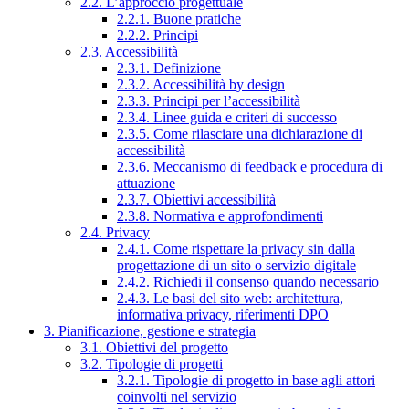
2.2. L’approccio progettuale
2.2.1. Buone pratiche
2.2.2. Principi
2.3. Accessibilità
2.3.1. Definizione
2.3.2. Accessibilità by design
2.3.3. Principi per l’accessibilità
2.3.4. Linee guida e criteri di successo
2.3.5. Come rilasciare una dichiarazione di
accessibilità
2.3.6. Meccanismo di feedback e procedura di
attuazione
2.3.7. Obiettivi accessibilità
2.3.8. Normativa e approfondimenti
2.4. Privacy
2.4.1. Come rispettare la privacy sin dalla
progettazione di un sito o servizio digitale
2.4.2. Richiedi il consenso quando necessario
2.4.3. Le basi del sito web: architettura,
informativa privacy, riferimenti DPO
3. Pianificazione, gestione e strategia
3.1. Obiettivi del progetto
3.2. Tipologie di progetti
3.2.1. Tipologie di progetto in base agli attori
coinvolti nel servizio