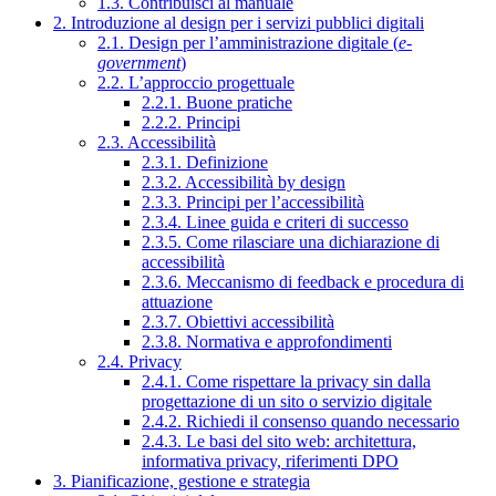
1.3. Contribuisci al manuale
2. Introduzione al design per i servizi pubblici digitali
2.1. Design per l’amministrazione digitale (
e-
government
)
2.2. L’approccio progettuale
2.2.1. Buone pratiche
2.2.2. Principi
2.3. Accessibilità
2.3.1. Definizione
2.3.2. Accessibilità by design
2.3.3. Principi per l’accessibilità
2.3.4. Linee guida e criteri di successo
2.3.5. Come rilasciare una dichiarazione di
accessibilità
2.3.6. Meccanismo di feedback e procedura di
attuazione
2.3.7. Obiettivi accessibilità
2.3.8. Normativa e approfondimenti
2.4. Privacy
2.4.1. Come rispettare la privacy sin dalla
progettazione di un sito o servizio digitale
2.4.2. Richiedi il consenso quando necessario
2.4.3. Le basi del sito web: architettura,
informativa privacy, riferimenti DPO
3. Pianificazione, gestione e strategia