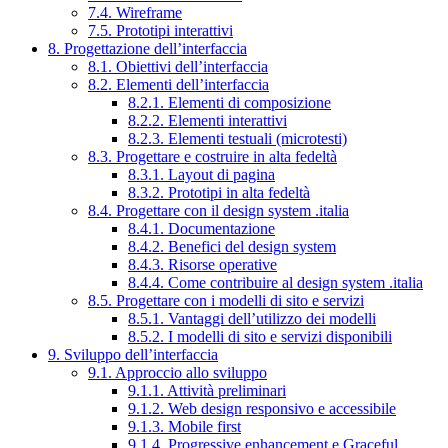
7.4. Wireframe
7.5. Prototipi interattivi
8. Progettazione dell’interfaccia
8.1. Obiettivi dell’interfaccia
8.2. Elementi dell’interfaccia
8.2.1. Elementi di composizione
8.2.2. Elementi interattivi
8.2.3. Elementi testuali (microtesti)
8.3. Progettare e costruire in alta fedeltà
8.3.1. Layout di pagina
8.3.2. Prototipi in alta fedeltà
8.4. Progettare con il design system .italia
8.4.1. Documentazione
8.4.2. Benefici del design system
8.4.3. Risorse operative
8.4.4. Come contribuire al design system .italia
8.5. Progettare con i modelli di sito e servizi
8.5.1. Vantaggi dell’utilizzo dei modelli
8.5.2. I modelli di sito e servizi disponibili
9. Sviluppo dell’interfaccia
9.1. Approccio allo sviluppo
9.1.1. Attività preliminari
9.1.2. Web design responsivo e accessibile
9.1.3. Mobile first
9.1.4. Progressive enhancement e Graceful