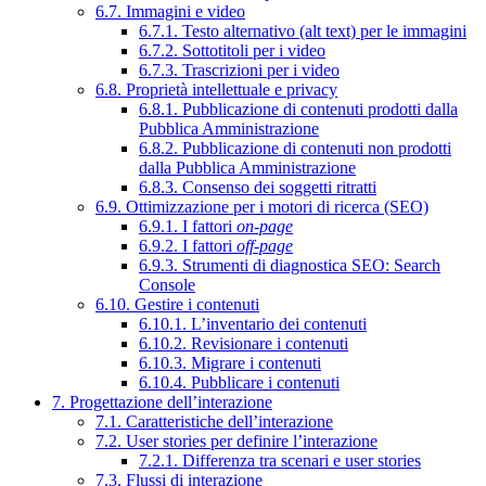
6.7. Immagini e video
6.7.1. Testo alternativo (alt text) per le immagini
6.7.2. Sottotitoli per i video
6.7.3. Trascrizioni per i video
6.8. Proprietà intellettuale e privacy
6.8.1. Pubblicazione di contenuti prodotti dalla
Pubblica Amministrazione
6.8.2. Pubblicazione di contenuti non prodotti
dalla Pubblica Amministrazione
6.8.3. Consenso dei soggetti ritratti
6.9. Ottimizzazione per i motori di ricerca (SEO)
6.9.1. I fattori
on-page
6.9.2. I fattori
off-page
6.9.3. Strumenti di diagnostica SEO: Search
Console
6.10. Gestire i contenuti
6.10.1. L’inventario dei contenuti
6.10.2. Revisionare i contenuti
6.10.3. Migrare i contenuti
6.10.4. Pubblicare i contenuti
7. Progettazione dell’interazione
7.1. Caratteristiche dell’interazione
7.2. User stories per definire l’interazione
7.2.1. Differenza tra scenari e user stories
7.3. Flussi di interazione