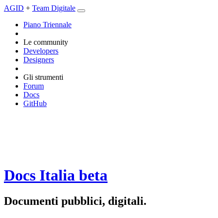
AGID
+
Team Digitale
Piano Triennale
Le community
Developers
Designers
Gli strumenti
Forum
Docs
GitHub
Docs Italia
beta
Documenti pubblici, digitali.