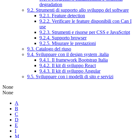
degradation
9.2. Strumenti di supporto allo sviluppo del software
9.2.1. Feature detection
9.2.2. Verificare le feature disponibili con Can I
use
9.2.3. Strumenti e risorse per CSS e JavaScript
9.2.4. Supporto browser
9.2.5. Misurare le prestazioni
9.3. Catalogo del riuso
9.4. Sviluppare con il design system .italia
9.4.1. Il framework Bootstrap Italia
9.4.2. Il kit di sviluppo React
9.4.3. Il kit di sviluppo Angular
9.5. Sviluppare con i modelli di sito e servizi
None
None
A
B
C
D
E
I
M