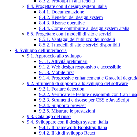
8.3.2. Prototipi in alta fedeltà
8.4. Progettare con il design system .italia
8.4.1. Documentazione
8.4.2. Benefici del design system
8.4.3. Risorse operative
8.4.4. Come contribuire al design system .italia
8.5. Progettare con i modelli di sito e servizi
8.5.1. Vantaggi dell’utilizzo dei modelli
8.5.2. I modelli di sito e servizi disponibili
9. Sviluppo dell’interfaccia
9.1. Approccio allo sviluppo
9.1.1. Attività preliminari
9.1.2. Web design responsivo e accessibile
9.1.3. Mobile first
9.1.4. Progressive enhancement e Graceful degrad
9.2. Strumenti di supporto allo sviluppo del software
9.2.1. Feature detection
9.2.2. Verificare le feature disponibili con Can I us
9.2.3. Strumenti e risorse per CSS e JavaScript
9.2.4. Supporto browser
9.2.5. Misurare le prestazioni
9.3. Catalogo del riuso
9.4. Sviluppare con il design system .italia
9.4.1. Il framework Bootstrap Italia
9.4.2. Il kit di sviluppo React