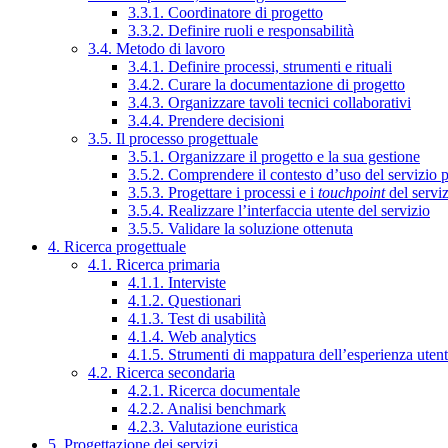
3.3.1. Coordinatore di progetto
3.3.2. Definire ruoli e responsabilità
3.4. Metodo di lavoro
3.4.1. Definire processi, strumenti e rituali
3.4.2. Curare la documentazione di progetto
3.4.3. Organizzare tavoli tecnici collaborativi
3.4.4. Prendere decisioni
3.5. Il processo progettuale
3.5.1. Organizzare il progetto e la sua gestione
3.5.2. Comprendere il contesto d’uso del servizio 
3.5.3. Progettare i processi e i
touchpoint
del servi
3.5.4. Realizzare l’interfaccia utente del servizio
3.5.5. Validare la soluzione ottenuta
4. Ricerca progettuale
4.1. Ricerca primaria
4.1.1. Interviste
4.1.2. Questionari
4.1.3. Test di usabilità
4.1.4. Web analytics
4.1.5. Strumenti di mappatura dell’esperienza uten
4.2. Ricerca secondaria
4.2.1. Ricerca documentale
4.2.2. Analisi benchmark
4.2.3. Valutazione euristica
5. Progettazione dei servizi