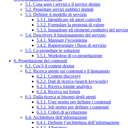
5.1. Cosa sono i servizi e il service design
5.2. Progettare servizi pubblici digitali
5.3. Definire il modello di servizio
5.3.1. Identificare gli attori coinvolti
5.3.2. Formulare la proposta di valore
5.3.3. Inquadrare gli elementi costitutivi del serviz
5.4. Descrivere il funzionamento del servizio
5.4.1. Mappare l’ecosistema
5.4.2. Rappresentare i flussi di servizio
5.5. Co-progettare le soluzioni
5.5.1. Workshop di co-progettazione
6. Progettazione dei contenuti
6.1. Cos’è il content design
6.2. Ricerca utente sui contenuti e il linguaggio
6.2.1. Content discovery
6.2.2. Dati di ricerca (search keywords)
6.2.3. Ricerca tramite analytics
6.2.4. Ricerca sui forum
6.3. Dalla ricerca ai bisogni degli utenti
6.3.1. User stories per definire i contenuti
6.3.2. Job stories per definire i contenuti
6.3.3. Criteri di accettazione
6.4. Architettura dell’informazione
6.4.1. Definire l’architettura dell’informazione
6.4.2. Alberatura