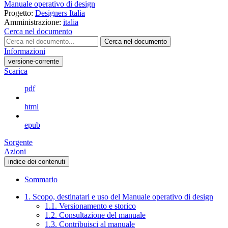
Manuale operativo di design
Progetto:
Designers Italia
Amministrazione:
italia
Cerca nel documento
Cerca nel documento
Informazioni
versione-corrente
Scarica
pdf
html
epub
Sorgente
Azioni
indice dei contenuti
Sommario
1. Scopo, destinatari e uso del Manuale operativo di design
1.1. Versionamento e storico
1.2. Consultazione del manuale
1.3. Contribuisci al manuale