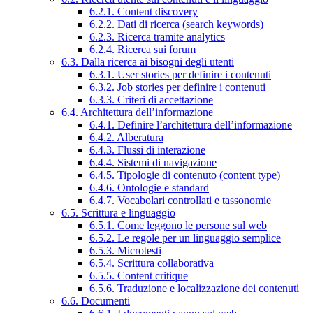
6.2.1. Content discovery
6.2.2. Dati di ricerca (search keywords)
6.2.3. Ricerca tramite analytics
6.2.4. Ricerca sui forum
6.3. Dalla ricerca ai bisogni degli utenti
6.3.1. User stories per definire i contenuti
6.3.2. Job stories per definire i contenuti
6.3.3. Criteri di accettazione
6.4. Architettura dell’informazione
6.4.1. Definire l’architettura dell’informazione
6.4.2. Alberatura
6.4.3. Flussi di interazione
6.4.4. Sistemi di navigazione
6.4.5. Tipologie di contenuto (content type)
6.4.6. Ontologie e standard
6.4.7. Vocabolari controllati e tassonomie
6.5. Scrittura e linguaggio
6.5.1. Come leggono le persone sul web
6.5.2. Le regole per un linguaggio semplice
6.5.3. Microtesti
6.5.4. Scrittura collaborativa
6.5.5. Content critique
6.5.6. Traduzione e localizzazione dei contenuti
6.6. Documenti