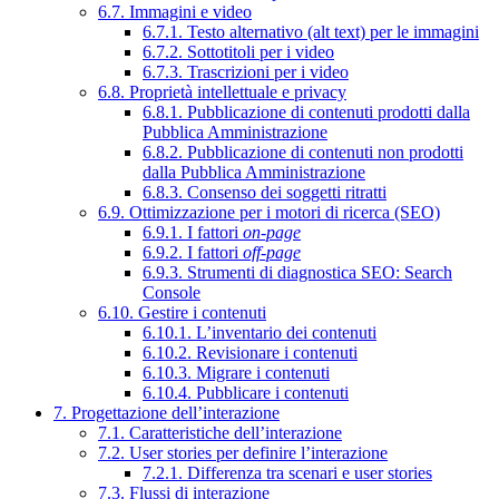
6.7. Immagini e video
6.7.1. Testo alternativo (alt text) per le immagini
6.7.2. Sottotitoli per i video
6.7.3. Trascrizioni per i video
6.8. Proprietà intellettuale e privacy
6.8.1. Pubblicazione di contenuti prodotti dalla
Pubblica Amministrazione
6.8.2. Pubblicazione di contenuti non prodotti
dalla Pubblica Amministrazione
6.8.3. Consenso dei soggetti ritratti
6.9. Ottimizzazione per i motori di ricerca (SEO)
6.9.1. I fattori
on-page
6.9.2. I fattori
off-page
6.9.3. Strumenti di diagnostica SEO: Search
Console
6.10. Gestire i contenuti
6.10.1. L’inventario dei contenuti
6.10.2. Revisionare i contenuti
6.10.3. Migrare i contenuti
6.10.4. Pubblicare i contenuti
7. Progettazione dell’interazione
7.1. Caratteristiche dell’interazione
7.2. User stories per definire l’interazione
7.2.1. Differenza tra scenari e user stories
7.3. Flussi di interazione