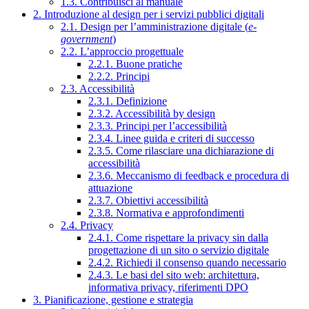
1.3. Contribuisci al manuale
2. Introduzione al design per i servizi pubblici digitali
2.1. Design per l’amministrazione digitale (
e-
government
)
2.2. L’approccio progettuale
2.2.1. Buone pratiche
2.2.2. Principi
2.3. Accessibilità
2.3.1. Definizione
2.3.2. Accessibilità by design
2.3.3. Principi per l’accessibilità
2.3.4. Linee guida e criteri di successo
2.3.5. Come rilasciare una dichiarazione di
accessibilità
2.3.6. Meccanismo di feedback e procedura di
attuazione
2.3.7. Obiettivi accessibilità
2.3.8. Normativa e approfondimenti
2.4. Privacy
2.4.1. Come rispettare la privacy sin dalla
progettazione di un sito o servizio digitale
2.4.2. Richiedi il consenso quando necessario
2.4.3. Le basi del sito web: architettura,
informativa privacy, riferimenti DPO
3. Pianificazione, gestione e strategia