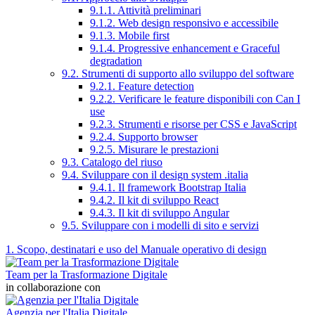
9.1.1. Attività preliminari
9.1.2. Web design responsivo e accessibile
9.1.3. Mobile first
9.1.4. Progressive enhancement e Graceful
degradation
9.2. Strumenti di supporto allo sviluppo del software
9.2.1. Feature detection
9.2.2. Verificare le feature disponibili con Can I
use
9.2.3. Strumenti e risorse per CSS e JavaScript
9.2.4. Supporto browser
9.2.5. Misurare le prestazioni
9.3. Catalogo del riuso
9.4. Sviluppare con il design system .italia
9.4.1. Il framework Bootstrap Italia
9.4.2. Il kit di sviluppo React
9.4.3. Il kit di sviluppo Angular
9.5. Sviluppare con i modelli di sito e servizi
1. Scopo, destinatari e uso del Manuale operativo di design
Team per la Trasformazione Digitale
in collaborazione con
Agenzia per l'Italia Digitale