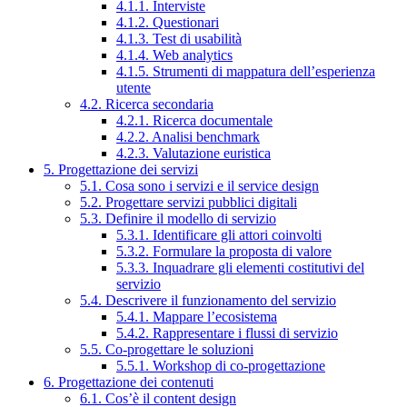
4.1.1. Interviste
4.1.2. Questionari
4.1.3. Test di usabilità
4.1.4. Web analytics
4.1.5. Strumenti di mappatura dell’esperienza
utente
4.2. Ricerca secondaria
4.2.1. Ricerca documentale
4.2.2. Analisi benchmark
4.2.3. Valutazione euristica
5. Progettazione dei servizi
5.1. Cosa sono i servizi e il service design
5.2. Progettare servizi pubblici digitali
5.3. Definire il modello di servizio
5.3.1. Identificare gli attori coinvolti
5.3.2. Formulare la proposta di valore
5.3.3. Inquadrare gli elementi costitutivi del
servizio
5.4. Descrivere il funzionamento del servizio
5.4.1. Mappare l’ecosistema
5.4.2. Rappresentare i flussi di servizio
5.5. Co-progettare le soluzioni
5.5.1. Workshop di co-progettazione
6. Progettazione dei contenuti
6.1. Cos’è il content design