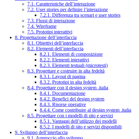
7.1. Caratteristiche dell’interazione
7.2. User stories per definire l’interazione
7.2.1. Differenza tra scenari e user stories
7.3. Flussi di interazione
7.4. Wireframe
7.5. Prototipi interattivi
8. Progettazione dell’interfaccia
8.1. Obiettivi dell’interfaccia
8.2. Elementi dell’interfaccia
8.2.1. Elementi di composizione
8.2.2. Elementi interattivi
8.2.3. Elementi testuali (microtesti)
8.3. Progettare e costruire in alta fedeltà
8.3.1. Layout di pagina
8.3.2. Prototipi in alta fedeltà
8.4. Progettare con il design system .italia
8.4.1. Documentazione
8.4.2. Benefici del design system
8.4.3. Risorse operative
8.4.4. Come contribuire al design system .italia
8.5. Progettare con i modelli di sito e servizi
8.5.1. Vantaggi dell’utilizzo dei modelli
8.5.2. I modelli di sito e servizi disponibili
9. Sviluppo dell’interfaccia
9.1. Approccio allo sviluppo