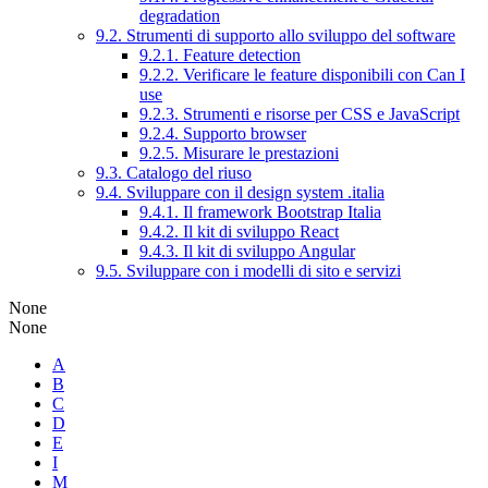
degradation
9.2. Strumenti di supporto allo sviluppo del software
9.2.1. Feature detection
9.2.2. Verificare le feature disponibili con Can I
use
9.2.3. Strumenti e risorse per CSS e JavaScript
9.2.4. Supporto browser
9.2.5. Misurare le prestazioni
9.3. Catalogo del riuso
9.4. Sviluppare con il design system .italia
9.4.1. Il framework Bootstrap Italia
9.4.2. Il kit di sviluppo React
9.4.3. Il kit di sviluppo Angular
9.5. Sviluppare con i modelli di sito e servizi
None
None
A
B
C
D
E
I
M