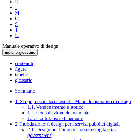
E
I
M
O
S
T
U
Manuale operativo di design
indici e glossario
contenuti
figure
tabelle
glossario
Sommario
1. Scopo, destinatari e uso del Manuale operativo di design
1.1. Versionamento e storico
1.2. Consultazione del manuale
1.3. Contribuisci al manuale
2. Introduzione al design per i servizi pubblici digitali
2.1. Design per l’amministrazione digitale (
e-
government
)