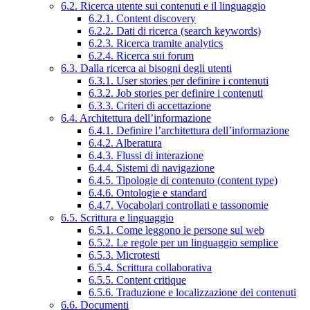
6.2. Ricerca utente sui contenuti e il linguaggio
6.2.1. Content discovery
6.2.2. Dati di ricerca (search keywords)
6.2.3. Ricerca tramite analytics
6.2.4. Ricerca sui forum
6.3. Dalla ricerca ai bisogni degli utenti
6.3.1. User stories per definire i contenuti
6.3.2. Job stories per definire i contenuti
6.3.3. Criteri di accettazione
6.4. Architettura dell’informazione
6.4.1. Definire l’architettura dell’informazione
6.4.2. Alberatura
6.4.3. Flussi di interazione
6.4.4. Sistemi di navigazione
6.4.5. Tipologie di contenuto (content type)
6.4.6. Ontologie e standard
6.4.7. Vocabolari controllati e tassonomie
6.5. Scrittura e linguaggio
6.5.1. Come leggono le persone sul web
6.5.2. Le regole per un linguaggio semplice
6.5.3. Microtesti
6.5.4. Scrittura collaborativa
6.5.5. Content critique
6.5.6. Traduzione e localizzazione dei contenuti
6.6. Documenti