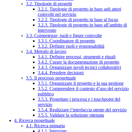
3.2. Tipologie di progetti
3.2.1. Tipologie di progetto in base agli attori
coinvolti nel servizio
3.2.2. Tipologie di progetto in base al focus
3.2.3. Tipologie di progetto in base all’ambito di
intervento
3.3. Competenze, ruoli e figure coinvolte
3.3.1. Coordinatore di progetto
3.3.2. Definire ruoli e responsabilità
3.4. Metodo di lavoro
3.4.1. Definire processi, strumenti e rituali
3.4.2. Curare la documentazione di progetto
3.4.3. Organizzare tavoli tecnici collaborativi
3.4.4. Prendere decisioni
3.5. Il processo progettuale
3.5.1. Organizzare il progetto e la sua gestione
3.5.2. Comprendere il contesto d’uso del servizio
pubblico
3.5.3. Progettare i processi e i
touchpoint
del
servizio
3.5.4. Realizzare l’interfaccia utente del servizio
3.5.5. Validare la soluzione ottenuta
4. Ricerca progettuale
4.1. Ricerca primaria
4.1.1. Interviste