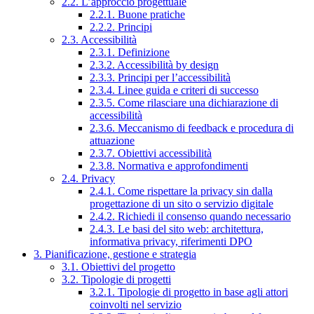
2.2. L’approccio progettuale
2.2.1. Buone pratiche
2.2.2. Principi
2.3. Accessibilità
2.3.1. Definizione
2.3.2. Accessibilità by design
2.3.3. Principi per l’accessibilità
2.3.4. Linee guida e criteri di successo
2.3.5. Come rilasciare una dichiarazione di
accessibilità
2.3.6. Meccanismo di feedback e procedura di
attuazione
2.3.7. Obiettivi accessibilità
2.3.8. Normativa e approfondimenti
2.4. Privacy
2.4.1. Come rispettare la privacy sin dalla
progettazione di un sito o servizio digitale
2.4.2. Richiedi il consenso quando necessario
2.4.3. Le basi del sito web: architettura,
informativa privacy, riferimenti DPO
3. Pianificazione, gestione e strategia
3.1. Obiettivi del progetto
3.2. Tipologie di progetti
3.2.1. Tipologie di progetto in base agli attori
coinvolti nel servizio