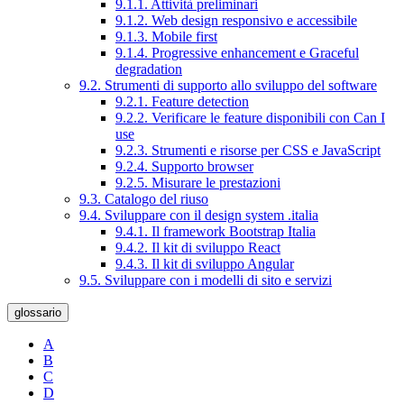
9.1.1. Attività preliminari
9.1.2. Web design responsivo e accessibile
9.1.3. Mobile first
9.1.4. Progressive enhancement e Graceful
degradation
9.2. Strumenti di supporto allo sviluppo del software
9.2.1. Feature detection
9.2.2. Verificare le feature disponibili con Can I
use
9.2.3. Strumenti e risorse per CSS e JavaScript
9.2.4. Supporto browser
9.2.5. Misurare le prestazioni
9.3. Catalogo del riuso
9.4. Sviluppare con il design system .italia
9.4.1. Il framework Bootstrap Italia
9.4.2. Il kit di sviluppo React
9.4.3. Il kit di sviluppo Angular
9.5. Sviluppare con i modelli di sito e servizi
glossario
A
B
C
D