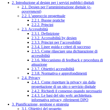
2. Introduzione al design per i servizi pubblici digitali
2.1. Design per l’amministrazione digitale (
e-
government
)
2.2. L’approccio progettuale
2.2.1. Buone pratiche
2.2.2. Principi
2.3. Accessibilità
2.3.1. Definizione
2.3.2. Accessibilità by design
2.3.3. Principi per l’accessibilità
2.3.4. Linee guida e criteri di successo
2.3.5. Come rilasciare una dichiarazione di
accessibilità
2.3.6. Meccanismo di feedback e procedura di
attuazione
2.3.7. Obiettivi accessibilità
2.3.8. Normativa e approfondimenti
2.4. Privacy
2.4.1. Come rispettare la privacy sin dalla
progettazione di un sito o servizio digitale
2.4.2. Richiedi il consenso quando necessario
2.4.3. Le basi del sito web: architettura,
informativa privacy, riferimenti DPO
3. Pianificazione, gestione e strategia
3.1. Obiettivi del progetto