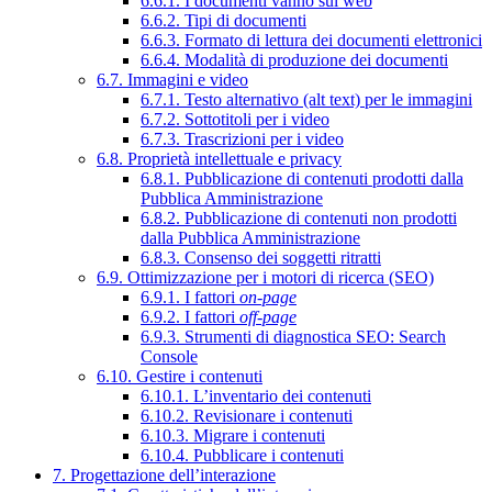
6.6.1. I documenti vanno sul web
6.6.2. Tipi di documenti
6.6.3. Formato di lettura dei documenti elettronici
6.6.4. Modalità di produzione dei documenti
6.7. Immagini e video
6.7.1. Testo alternativo (alt text) per le immagini
6.7.2. Sottotitoli per i video
6.7.3. Trascrizioni per i video
6.8. Proprietà intellettuale e privacy
6.8.1. Pubblicazione di contenuti prodotti dalla
Pubblica Amministrazione
6.8.2. Pubblicazione di contenuti non prodotti
dalla Pubblica Amministrazione
6.8.3. Consenso dei soggetti ritratti
6.9. Ottimizzazione per i motori di ricerca (SEO)
6.9.1. I fattori
on-page
6.9.2. I fattori
off-page
6.9.3. Strumenti di diagnostica SEO: Search
Console
6.10. Gestire i contenuti
6.10.1. L’inventario dei contenuti
6.10.2. Revisionare i contenuti
6.10.3. Migrare i contenuti
6.10.4. Pubblicare i contenuti
7. Progettazione dell’interazione