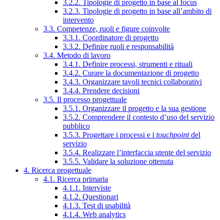
3.2.2. Tipologie di progetto in base al focus
3.2.3. Tipologie di progetto in base all’ambito di
intervento
3.3. Competenze, ruoli e figure coinvolte
3.3.1. Coordinatore di progetto
3.3.2. Definire ruoli e responsabilità
3.4. Metodo di lavoro
3.4.1. Definire processi, strumenti e rituali
3.4.2. Curare la documentazione di progetto
3.4.3. Organizzare tavoli tecnici collaborativi
3.4.4. Prendere decisioni
3.5. Il processo progettuale
3.5.1. Organizzare il progetto e la sua gestione
3.5.2. Comprendere il contesto d’uso del servizio
pubblico
3.5.3. Progettare i processi e i
touchpoint
del
servizio
3.5.4. Realizzare l’interfaccia utente del servizio
3.5.5. Validare la soluzione ottenuta
4. Ricerca progettuale
4.1. Ricerca primaria
4.1.1. Interviste
4.1.2. Questionari
4.1.3. Test di usabilità
4.1.4. Web analytics