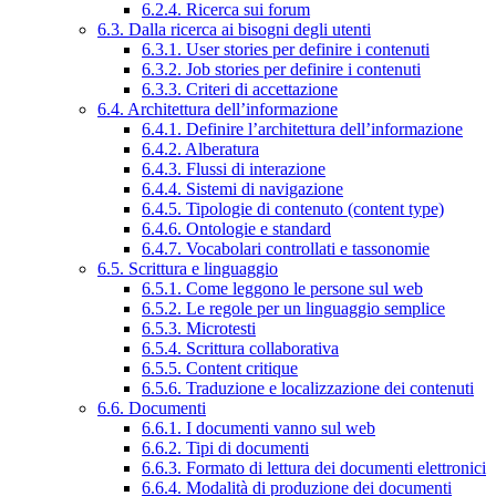
6.2.4. Ricerca sui forum
6.3. Dalla ricerca ai bisogni degli utenti
6.3.1. User stories per definire i contenuti
6.3.2. Job stories per definire i contenuti
6.3.3. Criteri di accettazione
6.4. Architettura dell’informazione
6.4.1. Definire l’architettura dell’informazione
6.4.2. Alberatura
6.4.3. Flussi di interazione
6.4.4. Sistemi di navigazione
6.4.5. Tipologie di contenuto (content type)
6.4.6. Ontologie e standard
6.4.7. Vocabolari controllati e tassonomie
6.5. Scrittura e linguaggio
6.5.1. Come leggono le persone sul web
6.5.2. Le regole per un linguaggio semplice
6.5.3. Microtesti
6.5.4. Scrittura collaborativa
6.5.5. Content critique
6.5.6. Traduzione e localizzazione dei contenuti
6.6. Documenti
6.6.1. I documenti vanno sul web
6.6.2. Tipi di documenti
6.6.3. Formato di lettura dei documenti elettronici
6.6.4. Modalità di produzione dei documenti