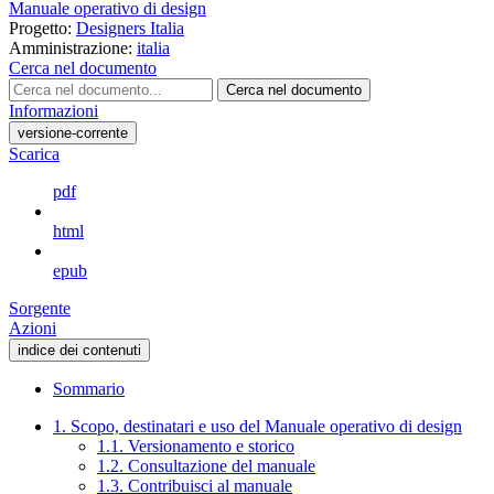
Manuale operativo di design
Progetto:
Designers Italia
Amministrazione:
italia
Cerca nel documento
Cerca nel documento
Informazioni
versione-corrente
Scarica
pdf
html
epub
Sorgente
Azioni
indice dei contenuti
Sommario
1. Scopo, destinatari e uso del Manuale operativo di design
1.1. Versionamento e storico
1.2. Consultazione del manuale
1.3. Contribuisci al manuale