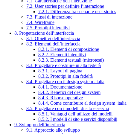
7.1. Caratteristiche dell’interazione
7.2. User stories per definire l’interazione
7.2.1. Differenza tra scenari e user stories
7.3. Flussi di interazione
7.4. Wireframe
7.5. Prototipi interattivi
8. Progettazione dell’interfaccia
8.1. Obiettivi dell’interfaccia
8.2. Elementi dell’interfaccia
8.2.1. Elementi di composizione
8.2.2. Elementi interattivi
8.2.3. Elementi testuali (microtesti)
8.3. Progettare e costruire in alta fedeltà
8.3.1. Layout di pagina
8.3.2. Prototipi in alta fedeltà
8.4. Progettare con il design system .italia
8.4.1. Documentazione
8.4.2. Benefici del design system
8.4.3. Risorse operative
8.4.4. Come contribuire al design system .italia
8.5. Progettare con i modelli di sito e servizi
8.5.1. Vantaggi dell’utilizzo dei modelli
8.5.2. I modelli di sito e servizi disponibili
9. Sviluppo dell’interfaccia
9.1. Approccio allo sviluppo