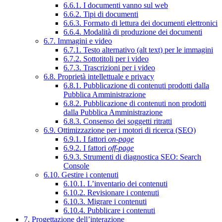
6.6.1. I documenti vanno sul web
6.6.2. Tipi di documenti
6.6.3. Formato di lettura dei documenti elettronici
6.6.4. Modalità di produzione dei documenti
6.7. Immagini e video
6.7.1. Testo alternativo (alt text) per le immagini
6.7.2. Sottotitoli per i video
6.7.3. Trascrizioni per i video
6.8. Proprietà intellettuale e privacy
6.8.1. Pubblicazione di contenuti prodotti dalla
Pubblica Amministrazione
6.8.2. Pubblicazione di contenuti non prodotti
dalla Pubblica Amministrazione
6.8.3. Consenso dei soggetti ritratti
6.9. Ottimizzazione per i motori di ricerca (SEO)
6.9.1. I fattori
on-page
6.9.2. I fattori
off-page
6.9.3. Strumenti di diagnostica SEO: Search
Console
6.10. Gestire i contenuti
6.10.1. L’inventario dei contenuti
6.10.2. Revisionare i contenuti
6.10.3. Migrare i contenuti
6.10.4. Pubblicare i contenuti
7. Progettazione dell’interazione