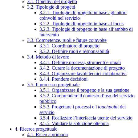
3.1. Obiettivi del progetto
3.2. Tipologie di progetti
3.2.1. Tipologie di progetto in base agli attori
coinvolti nel servizio
3.2.2. Tipologie di progetto in base al focus
3.2.3. Tipologie di progetto in base all’ambito di
intervento
3.3. Competenze, ruoli e figure coinvolte
3.3.1. Coordinatore di progetto
3.3.2. Definire ruoli e responsabilità
3.4. Metodo di lavoro
3.4.1. Definire processi, strumenti e rituali
3.4.2. Curare la documentazione di progetto
3.4.3. Organizzare tavoli tecnici collaborativi
3.4.4. Prendere decisioni
3.5. Il processo progettuale
3.5.1. Organizzare il progetto e la sua gestione
3.5.2. Comprendere il contesto d’uso del servizio
pubblico
3.5.3. Progettare i processi e i
touchpoint
del
servizio
3.5.4. Realizzare l’interfaccia utente del servizio
3.5.5. Validare la soluzione ottenuta
4. Ricerca progettuale
4.1. Ricerca primaria