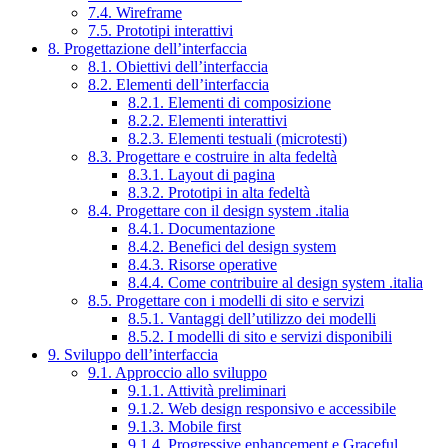
7.4. Wireframe
7.5. Prototipi interattivi
8. Progettazione dell’interfaccia
8.1. Obiettivi dell’interfaccia
8.2. Elementi dell’interfaccia
8.2.1. Elementi di composizione
8.2.2. Elementi interattivi
8.2.3. Elementi testuali (microtesti)
8.3. Progettare e costruire in alta fedeltà
8.3.1. Layout di pagina
8.3.2. Prototipi in alta fedeltà
8.4. Progettare con il design system .italia
8.4.1. Documentazione
8.4.2. Benefici del design system
8.4.3. Risorse operative
8.4.4. Come contribuire al design system .italia
8.5. Progettare con i modelli di sito e servizi
8.5.1. Vantaggi dell’utilizzo dei modelli
8.5.2. I modelli di sito e servizi disponibili
9. Sviluppo dell’interfaccia
9.1. Approccio allo sviluppo
9.1.1. Attività preliminari
9.1.2. Web design responsivo e accessibile
9.1.3. Mobile first
9.1.4. Progressive enhancement e Graceful