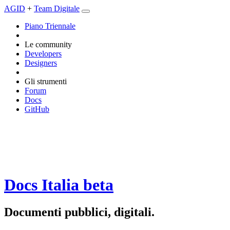
AGID
+
Team Digitale
Piano Triennale
Le community
Developers
Designers
Gli strumenti
Forum
Docs
GitHub
Docs Italia
beta
Documenti pubblici, digitali.