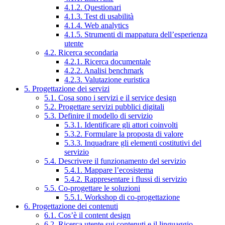
4.1.2. Questionari
4.1.3. Test di usabilità
4.1.4. Web analytics
4.1.5. Strumenti di mappatura dell’esperienza
utente
4.2. Ricerca secondaria
4.2.1. Ricerca documentale
4.2.2. Analisi benchmark
4.2.3. Valutazione euristica
5. Progettazione dei servizi
5.1. Cosa sono i servizi e il service design
5.2. Progettare servizi pubblici digitali
5.3. Definire il modello di servizio
5.3.1. Identificare gli attori coinvolti
5.3.2. Formulare la proposta di valore
5.3.3. Inquadrare gli elementi costitutivi del
servizio
5.4. Descrivere il funzionamento del servizio
5.4.1. Mappare l’ecosistema
5.4.2. Rappresentare i flussi di servizio
5.5. Co-progettare le soluzioni
5.5.1. Workshop di co-progettazione
6. Progettazione dei contenuti
6.1. Cos’è il content design
6.2. Ricerca utente sui contenuti e il linguaggio