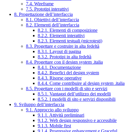
7.4. Wireframe
7.5. Prototipi interattivi
8. Progettazione dell’interfaccia
8.1. Obiettivi dell’interfaccia
8.2. Elementi dell’interfaccia
8.2.1. Elementi di composizione
8.2.2. Elementi interattivi
8.2.3. Elementi testuali (microtesti)
8.3. Progettare e costruire in alta fedeltà
8.3.1. Layout di pagina
8.3.2. Prototipi in alta fedeltà
8.4. Progettare con il design system .italia
8.4.1. Documentazione
8.4.2. Benefici del design system
8.4.3. Risorse operative
8.4.4. Come contribuire al design system .italia
8.5. Progettare con i modelli di sito e servizi
8.5.1. Vantaggi dell’utilizzo dei modelli
8.5.2. I modelli di sito e servizi disponibili
9. Sviluppo dell’interfaccia
9.1. Approccio allo sviluppo
9.1.1. Attività preliminari
9.1.2. Web design responsivo e accessibile
9.1.3. Mobile first
9.1.4. Progressive enhancement e Graceful