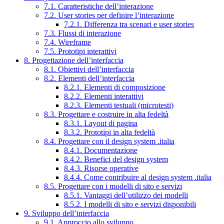
7.1. Caratteristiche dell’interazione
7.2. User stories per definire l’interazione
7.2.1. Differenza tra scenari e user stories
7.3. Flussi di interazione
7.4. Wireframe
7.5. Prototipi interattivi
8. Progettazione dell’interfaccia
8.1. Obiettivi dell’interfaccia
8.2. Elementi dell’interfaccia
8.2.1. Elementi di composizione
8.2.2. Elementi interattivi
8.2.3. Elementi testuali (microtesti)
8.3. Progettare e costruire in alta fedeltà
8.3.1. Layout di pagina
8.3.2. Prototipi in alta fedeltà
8.4. Progettare con il design system .italia
8.4.1. Documentazione
8.4.2. Benefici del design system
8.4.3. Risorse operative
8.4.4. Come contribuire al design system .italia
8.5. Progettare con i modelli di sito e servizi
8.5.1. Vantaggi dell’utilizzo dei modelli
8.5.2. I modelli di sito e servizi disponibili
9. Sviluppo dell’interfaccia
9.1. Approccio allo sviluppo