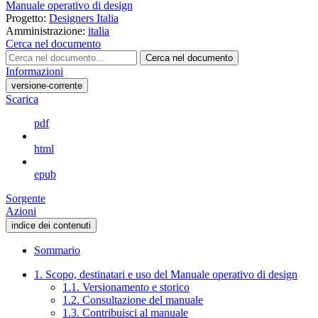
Manuale operativo di design
Progetto:
Designers Italia
Amministrazione:
italia
Cerca nel documento
Cerca nel documento
Informazioni
versione-corrente
Scarica
pdf
html
epub
Sorgente
Azioni
indice dei contenuti
Sommario
1. Scopo, destinatari e uso del Manuale operativo di design
1.1. Versionamento e storico
1.2. Consultazione del manuale
1.3. Contribuisci al manuale