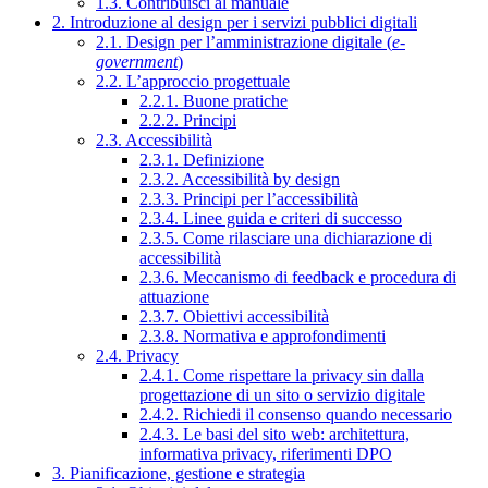
1.3. Contribuisci al manuale
2. Introduzione al design per i servizi pubblici digitali
2.1. Design per l’amministrazione digitale (
e-
government
)
2.2. L’approccio progettuale
2.2.1. Buone pratiche
2.2.2. Principi
2.3. Accessibilità
2.3.1. Definizione
2.3.2. Accessibilità by design
2.3.3. Principi per l’accessibilità
2.3.4. Linee guida e criteri di successo
2.3.5. Come rilasciare una dichiarazione di
accessibilità
2.3.6. Meccanismo di feedback e procedura di
attuazione
2.3.7. Obiettivi accessibilità
2.3.8. Normativa e approfondimenti
2.4. Privacy
2.4.1. Come rispettare la privacy sin dalla
progettazione di un sito o servizio digitale
2.4.2. Richiedi il consenso quando necessario
2.4.3. Le basi del sito web: architettura,
informativa privacy, riferimenti DPO
3. Pianificazione, gestione e strategia