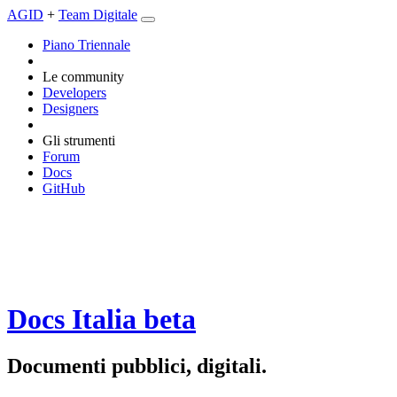
AGID
+
Team Digitale
Piano Triennale
Le community
Developers
Designers
Gli strumenti
Forum
Docs
GitHub
Docs Italia
beta
Documenti pubblici, digitali.