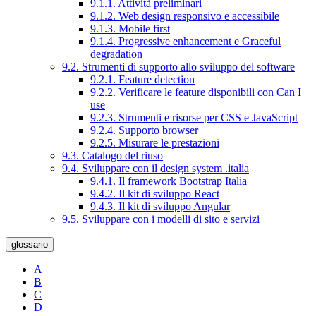
9.1.1. Attività preliminari
9.1.2. Web design responsivo e accessibile
9.1.3. Mobile first
9.1.4. Progressive enhancement e Graceful
degradation
9.2. Strumenti di supporto allo sviluppo del software
9.2.1. Feature detection
9.2.2. Verificare le feature disponibili con Can I
use
9.2.3. Strumenti e risorse per CSS e JavaScript
9.2.4. Supporto browser
9.2.5. Misurare le prestazioni
9.3. Catalogo del riuso
9.4. Sviluppare con il design system .italia
9.4.1. Il framework Bootstrap Italia
9.4.2. Il kit di sviluppo React
9.4.3. Il kit di sviluppo Angular
9.5. Sviluppare con i modelli di sito e servizi
glossario
A
B
C
D