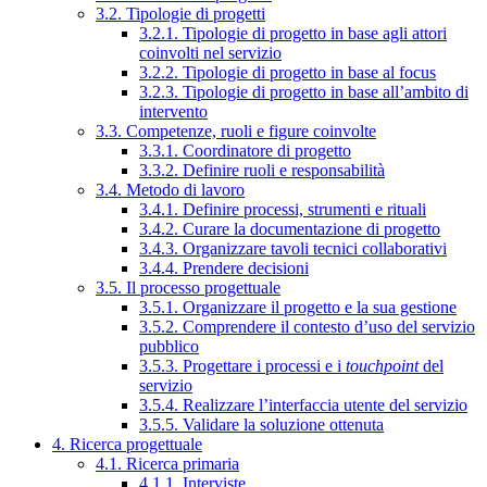
3.2. Tipologie di progetti
3.2.1. Tipologie di progetto in base agli attori
coinvolti nel servizio
3.2.2. Tipologie di progetto in base al focus
3.2.3. Tipologie di progetto in base all’ambito di
intervento
3.3. Competenze, ruoli e figure coinvolte
3.3.1. Coordinatore di progetto
3.3.2. Definire ruoli e responsabilità
3.4. Metodo di lavoro
3.4.1. Definire processi, strumenti e rituali
3.4.2. Curare la documentazione di progetto
3.4.3. Organizzare tavoli tecnici collaborativi
3.4.4. Prendere decisioni
3.5. Il processo progettuale
3.5.1. Organizzare il progetto e la sua gestione
3.5.2. Comprendere il contesto d’uso del servizio
pubblico
3.5.3. Progettare i processi e i
touchpoint
del
servizio
3.5.4. Realizzare l’interfaccia utente del servizio
3.5.5. Validare la soluzione ottenuta
4. Ricerca progettuale
4.1. Ricerca primaria
4.1.1. Interviste