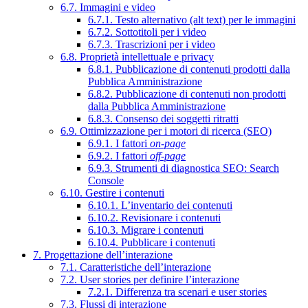
6.7. Immagini e video
6.7.1. Testo alternativo (alt text) per le immagini
6.7.2. Sottotitoli per i video
6.7.3. Trascrizioni per i video
6.8. Proprietà intellettuale e privacy
6.8.1. Pubblicazione di contenuti prodotti dalla
Pubblica Amministrazione
6.8.2. Pubblicazione di contenuti non prodotti
dalla Pubblica Amministrazione
6.8.3. Consenso dei soggetti ritratti
6.9. Ottimizzazione per i motori di ricerca (SEO)
6.9.1. I fattori
on-page
6.9.2. I fattori
off-page
6.9.3. Strumenti di diagnostica SEO: Search
Console
6.10. Gestire i contenuti
6.10.1. L’inventario dei contenuti
6.10.2. Revisionare i contenuti
6.10.3. Migrare i contenuti
6.10.4. Pubblicare i contenuti
7. Progettazione dell’interazione
7.1. Caratteristiche dell’interazione
7.2. User stories per definire l’interazione
7.2.1. Differenza tra scenari e user stories
7.3. Flussi di interazione