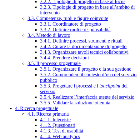
3.2.2. Tipologie di progetto in base al focus
3.2.3. Tipologie di progetto in base all’ambito di
intervento
3.3. Competenze, ruoli e figure coinvolte
3.3.1. Coordinatore di progetto
3.3.2. Definire ruoli e responsabilità
3.4. Metodo di lavoro
3.4.1. Definire processi, strumenti e rituali
3.4.2. Curare la documentazione di progetto
3.4.3. Organizzare tavoli tecnici collaborativi
3.4.4. Prendere decisioni
3.5. Il processo progettuale
3.5.1. Organizzare il progetto e la sua gestione
3.5.2. Comprendere il contesto d’uso del servizio
pubblico
3.5.3. Progettare i processi e i
touchpoint
del
servizio
3.5.4. Realizzare l’interfaccia utente del servizio
3.5.5. Validare la soluzione ottenuta
4. Ricerca progettuale
4.1. Ricerca primaria
4.1.1. Interviste
4.1.2. Questionari
4.1.3. Test di usabilità
4.1.4. Web analytics