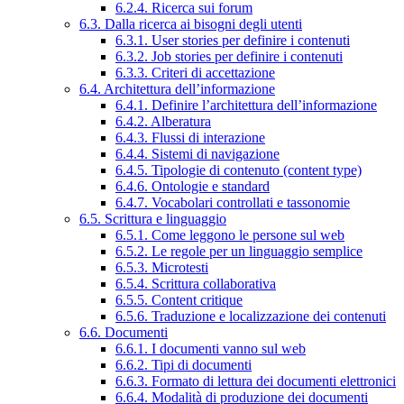
6.2.4. Ricerca sui forum
6.3. Dalla ricerca ai bisogni degli utenti
6.3.1. User stories per definire i contenuti
6.3.2. Job stories per definire i contenuti
6.3.3. Criteri di accettazione
6.4. Architettura dell’informazione
6.4.1. Definire l’architettura dell’informazione
6.4.2. Alberatura
6.4.3. Flussi di interazione
6.4.4. Sistemi di navigazione
6.4.5. Tipologie di contenuto (content type)
6.4.6. Ontologie e standard
6.4.7. Vocabolari controllati e tassonomie
6.5. Scrittura e linguaggio
6.5.1. Come leggono le persone sul web
6.5.2. Le regole per un linguaggio semplice
6.5.3. Microtesti
6.5.4. Scrittura collaborativa
6.5.5. Content critique
6.5.6. Traduzione e localizzazione dei contenuti
6.6. Documenti
6.6.1. I documenti vanno sul web
6.6.2. Tipi di documenti
6.6.3. Formato di lettura dei documenti elettronici
6.6.4. Modalità di produzione dei documenti