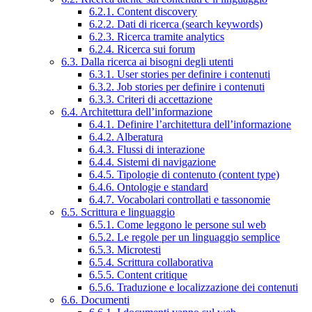
6.2.1. Content discovery
6.2.2. Dati di ricerca (search keywords)
6.2.3. Ricerca tramite analytics
6.2.4. Ricerca sui forum
6.3. Dalla ricerca ai bisogni degli utenti
6.3.1. User stories per definire i contenuti
6.3.2. Job stories per definire i contenuti
6.3.3. Criteri di accettazione
6.4. Architettura dell’informazione
6.4.1. Definire l’architettura dell’informazione
6.4.2. Alberatura
6.4.3. Flussi di interazione
6.4.4. Sistemi di navigazione
6.4.5. Tipologie di contenuto (content type)
6.4.6. Ontologie e standard
6.4.7. Vocabolari controllati e tassonomie
6.5. Scrittura e linguaggio
6.5.1. Come leggono le persone sul web
6.5.2. Le regole per un linguaggio semplice
6.5.3. Microtesti
6.5.4. Scrittura collaborativa
6.5.5. Content critique
6.5.6. Traduzione e localizzazione dei contenuti
6.6. Documenti