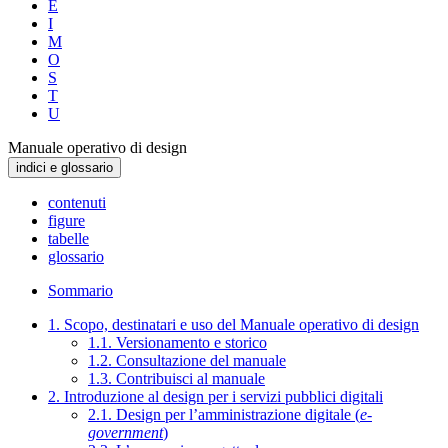
E
I
M
O
S
T
U
Manuale operativo di design
indici e glossario
contenuti
figure
tabelle
glossario
Sommario
1. Scopo, destinatari e uso del Manuale operativo di design
1.1. Versionamento e storico
1.2. Consultazione del manuale
1.3. Contribuisci al manuale
2. Introduzione al design per i servizi pubblici digitali
2.1. Design per l’amministrazione digitale (
e-
government
)