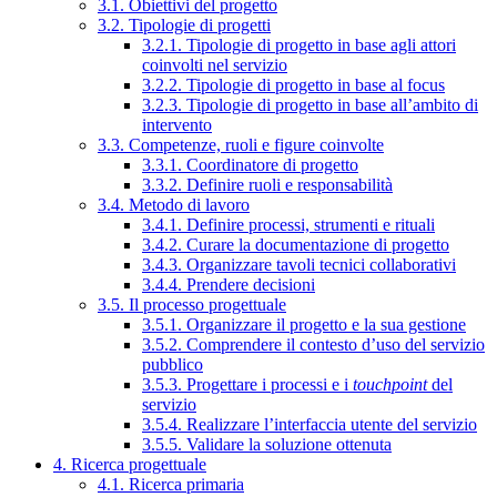
3.1. Obiettivi del progetto
3.2. Tipologie di progetti
3.2.1. Tipologie di progetto in base agli attori
coinvolti nel servizio
3.2.2. Tipologie di progetto in base al focus
3.2.3. Tipologie di progetto in base all’ambito di
intervento
3.3. Competenze, ruoli e figure coinvolte
3.3.1. Coordinatore di progetto
3.3.2. Definire ruoli e responsabilità
3.4. Metodo di lavoro
3.4.1. Definire processi, strumenti e rituali
3.4.2. Curare la documentazione di progetto
3.4.3. Organizzare tavoli tecnici collaborativi
3.4.4. Prendere decisioni
3.5. Il processo progettuale
3.5.1. Organizzare il progetto e la sua gestione
3.5.2. Comprendere il contesto d’uso del servizio
pubblico
3.5.3. Progettare i processi e i
touchpoint
del
servizio
3.5.4. Realizzare l’interfaccia utente del servizio
3.5.5. Validare la soluzione ottenuta
4. Ricerca progettuale
4.1. Ricerca primaria