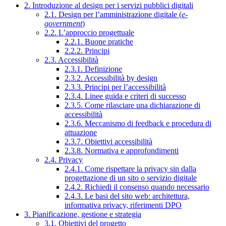
2. Introduzione al design per i servizi pubblici digitali
2.1. Design per l’amministrazione digitale (
e-
government
)
2.2. L’approccio progettuale
2.2.1. Buone pratiche
2.2.2. Principi
2.3. Accessibilità
2.3.1. Definizione
2.3.2. Accessibilità by design
2.3.3. Principi per l’accessibilità
2.3.4. Linee guida e criteri di successo
2.3.5. Come rilasciare una dichiarazione di
accessibilità
2.3.6. Meccanismo di feedback e procedura di
attuazione
2.3.7. Obiettivi accessibilità
2.3.8. Normativa e approfondimenti
2.4. Privacy
2.4.1. Come rispettare la privacy sin dalla
progettazione di un sito o servizio digitale
2.4.2. Richiedi il consenso quando necessario
2.4.3. Le basi del sito web: architettura,
informativa privacy, riferimenti DPO
3. Pianificazione, gestione e strategia
3.1. Obiettivi del progetto