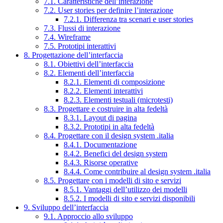
7.1. Caratteristiche dell’interazione
7.2. User stories per definire l’interazione
7.2.1. Differenza tra scenari e user stories
7.3. Flussi di interazione
7.4. Wireframe
7.5. Prototipi interattivi
8. Progettazione dell’interfaccia
8.1. Obiettivi dell’interfaccia
8.2. Elementi dell’interfaccia
8.2.1. Elementi di composizione
8.2.2. Elementi interattivi
8.2.3. Elementi testuali (microtesti)
8.3. Progettare e costruire in alta fedeltà
8.3.1. Layout di pagina
8.3.2. Prototipi in alta fedeltà
8.4. Progettare con il design system .italia
8.4.1. Documentazione
8.4.2. Benefici del design system
8.4.3. Risorse operative
8.4.4. Come contribuire al design system .italia
8.5. Progettare con i modelli di sito e servizi
8.5.1. Vantaggi dell’utilizzo dei modelli
8.5.2. I modelli di sito e servizi disponibili
9. Sviluppo dell’interfaccia
9.1. Approccio allo sviluppo