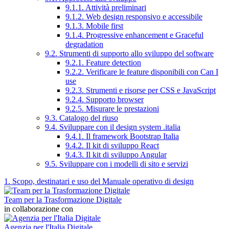
9.1.1. Attività preliminari
9.1.2. Web design responsivo e accessibile
9.1.3. Mobile first
9.1.4. Progressive enhancement e Graceful
degradation
9.2. Strumenti di supporto allo sviluppo del software
9.2.1. Feature detection
9.2.2. Verificare le feature disponibili con Can I
use
9.2.3. Strumenti e risorse per CSS e JavaScript
9.2.4. Supporto browser
9.2.5. Misurare le prestazioni
9.3. Catalogo del riuso
9.4. Sviluppare con il design system .italia
9.4.1. Il framework Bootstrap Italia
9.4.2. Il kit di sviluppo React
9.4.3. Il kit di sviluppo Angular
9.5. Sviluppare con i modelli di sito e servizi
1. Scopo, destinatari e uso del Manuale operativo di design
Team per la Trasformazione Digitale
in collaborazione con
Agenzia per l'Italia Digitale