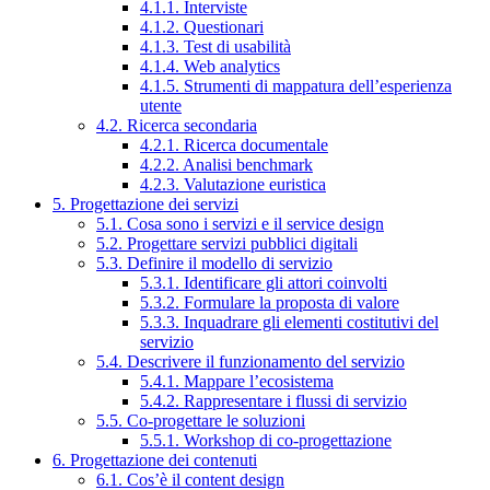
4.1.1. Interviste
4.1.2. Questionari
4.1.3. Test di usabilità
4.1.4. Web analytics
4.1.5. Strumenti di mappatura dell’esperienza
utente
4.2. Ricerca secondaria
4.2.1. Ricerca documentale
4.2.2. Analisi benchmark
4.2.3. Valutazione euristica
5. Progettazione dei servizi
5.1. Cosa sono i servizi e il service design
5.2. Progettare servizi pubblici digitali
5.3. Definire il modello di servizio
5.3.1. Identificare gli attori coinvolti
5.3.2. Formulare la proposta di valore
5.3.3. Inquadrare gli elementi costitutivi del
servizio
5.4. Descrivere il funzionamento del servizio
5.4.1. Mappare l’ecosistema
5.4.2. Rappresentare i flussi di servizio
5.5. Co-progettare le soluzioni
5.5.1. Workshop di co-progettazione
6. Progettazione dei contenuti
6.1. Cos’è il content design