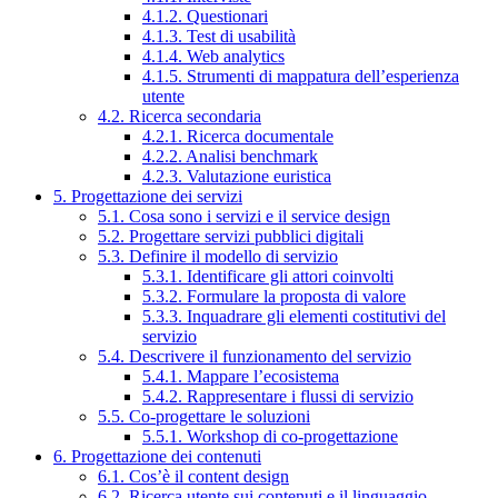
4.1.2. Questionari
4.1.3. Test di usabilità
4.1.4. Web analytics
4.1.5. Strumenti di mappatura dell’esperienza
utente
4.2. Ricerca secondaria
4.2.1. Ricerca documentale
4.2.2. Analisi benchmark
4.2.3. Valutazione euristica
5. Progettazione dei servizi
5.1. Cosa sono i servizi e il service design
5.2. Progettare servizi pubblici digitali
5.3. Definire il modello di servizio
5.3.1. Identificare gli attori coinvolti
5.3.2. Formulare la proposta di valore
5.3.3. Inquadrare gli elementi costitutivi del
servizio
5.4. Descrivere il funzionamento del servizio
5.4.1. Mappare l’ecosistema
5.4.2. Rappresentare i flussi di servizio
5.5. Co-progettare le soluzioni
5.5.1. Workshop di co-progettazione
6. Progettazione dei contenuti
6.1. Cos’è il content design
6.2. Ricerca utente sui contenuti e il linguaggio