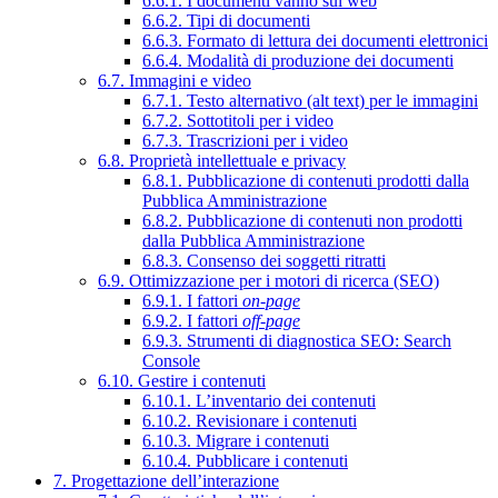
6.6.1. I documenti vanno sul web
6.6.2. Tipi di documenti
6.6.3. Formato di lettura dei documenti elettronici
6.6.4. Modalità di produzione dei documenti
6.7. Immagini e video
6.7.1. Testo alternativo (alt text) per le immagini
6.7.2. Sottotitoli per i video
6.7.3. Trascrizioni per i video
6.8. Proprietà intellettuale e privacy
6.8.1. Pubblicazione di contenuti prodotti dalla
Pubblica Amministrazione
6.8.2. Pubblicazione di contenuti non prodotti
dalla Pubblica Amministrazione
6.8.3. Consenso dei soggetti ritratti
6.9. Ottimizzazione per i motori di ricerca (SEO)
6.9.1. I fattori
on-page
6.9.2. I fattori
off-page
6.9.3. Strumenti di diagnostica SEO: Search
Console
6.10. Gestire i contenuti
6.10.1. L’inventario dei contenuti
6.10.2. Revisionare i contenuti
6.10.3. Migrare i contenuti
6.10.4. Pubblicare i contenuti
7. Progettazione dell’interazione