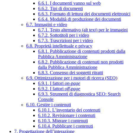
6.6.1. I documenti vanno sul web
6.6.2. Tipi di documenti
6.6.3. Formato di lettura dei documenti elettronici
6.6.4. Modalità di produzione dei documenti
6.7. Immagini e video
6.7.1. Testo alternativo (alt text) per le immagini
6.7.2. Sottotitoli per i video
6.7.3. Trascrizioni per i video
6.8. Proprietà intellettuale e privacy
6.8.1. Pubblicazione di contenuti prodotti dalla
Pubblica Amministrazione
6.8.2. Pubblicazione di contenuti non prodotti
dalla Pubblica Amministrazione
6.8.3. Consenso dei soggetti ritratti
6.9. Ottimizzazione per i motori di ricerca (SEO)
6.9.1. I fattori
on-page
6.9.2. I fattori
off-page
6.9.3. Strumenti di diagnostica SEO: Search
Console
6.10. Gestire i contenuti
6.10.1. L’inventario dei contenuti
6.10.2. Revisionare i contenuti
6.10.3. Migrare i contenuti
6.10.4. Pubblicare i contenuti
7. Progettazione dell’interazione