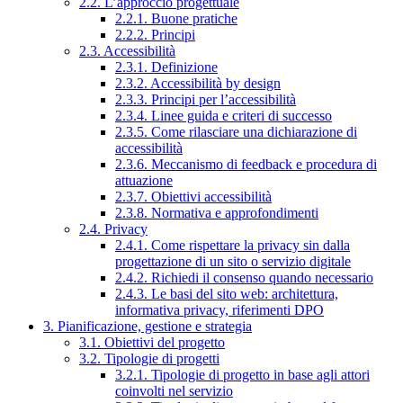
2.2. L’approccio progettuale
2.2.1. Buone pratiche
2.2.2. Principi
2.3. Accessibilità
2.3.1. Definizione
2.3.2. Accessibilità by design
2.3.3. Principi per l’accessibilità
2.3.4. Linee guida e criteri di successo
2.3.5. Come rilasciare una dichiarazione di
accessibilità
2.3.6. Meccanismo di feedback e procedura di
attuazione
2.3.7. Obiettivi accessibilità
2.3.8. Normativa e approfondimenti
2.4. Privacy
2.4.1. Come rispettare la privacy sin dalla
progettazione di un sito o servizio digitale
2.4.2. Richiedi il consenso quando necessario
2.4.3. Le basi del sito web: architettura,
informativa privacy, riferimenti DPO
3. Pianificazione, gestione e strategia
3.1. Obiettivi del progetto
3.2. Tipologie di progetti
3.2.1. Tipologie di progetto in base agli attori
coinvolti nel servizio