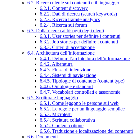
6.2. Ricerca utente sui contenuti e il linguaggio
6.2.1. Content discovery
6.2.2. Dati di ricerca (search keywords)
6.2.3. Ricerca tramite analytics
6.2.4. Ricerca sui forum
6.3. Dalla ricerca ai bisogni degli utenti
6.3.1. User stories per definire i contenuti
6.3.2. Job stories per definire i contenuti
6.3.3. Criteri di accettazione
6.4. Architettura dell’informazione
6.4.1. Definire l’architettura dell’informazione
6.4.2. Alberatura
6.4.3. Flussi di interazione
6.4.4. Sistemi di navigazione
6.4.5. Tipologie di contenuto (content type)
6.4.6. Ontologie e standard
6.4.7. Vocabolari controllati e tassonomie
6.5. Scrittura e linguaggio
6.5.1. Come leggono le persone sul web
6.5.2. Le regole per un linguaggio semplice
6.5.3. Microtesti
6.5.4. Scrittura collaborativa
6.5.5. Content critique
6.5.6. Traduzione e localizzazione dei contenuti
6.6. Documenti