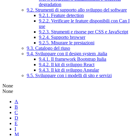
degradation
9.2. Strumenti di supporto allo sviluppo del software
9.2.1. Feature detection
9.2.2. Verificare le feature disponibili con Can I
use
9.2.3. Strumenti e risorse per CSS e JavaScript
9.2.4. Supporto browser
9.2.5. Misurare le prestazioni
9.3. Catalogo del riuso
9.4. Sviluppare con il design system .italia
9.4.1. Il framework Bootstrap Italia
9.4.2. Il kit di sviluppo React
9.4.3. Il kit di sviluppo Angular
9.5. Sviluppare con i modelli di sito e servizi
None
None
A
B
C
D
E
I
M