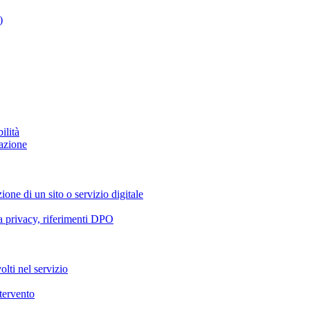
)
ilità
azione
ione di un sito o servizio digitale
va privacy, riferimenti DPO
olti nel servizio
ntervento