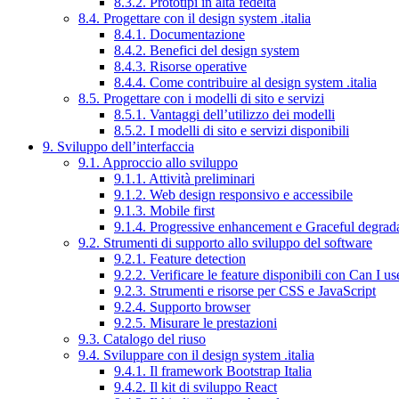
8.3.2. Prototipi in alta fedeltà
8.4. Progettare con il design system .italia
8.4.1. Documentazione
8.4.2. Benefici del design system
8.4.3. Risorse operative
8.4.4. Come contribuire al design system .italia
8.5. Progettare con i modelli di sito e servizi
8.5.1. Vantaggi dell’utilizzo dei modelli
8.5.2. I modelli di sito e servizi disponibili
9. Sviluppo dell’interfaccia
9.1. Approccio allo sviluppo
9.1.1. Attività preliminari
9.1.2. Web design responsivo e accessibile
9.1.3. Mobile first
9.1.4. Progressive enhancement e Graceful degrad
9.2. Strumenti di supporto allo sviluppo del software
9.2.1. Feature detection
9.2.2. Verificare le feature disponibili con Can I us
9.2.3. Strumenti e risorse per CSS e JavaScript
9.2.4. Supporto browser
9.2.5. Misurare le prestazioni
9.3. Catalogo del riuso
9.4. Sviluppare con il design system .italia
9.4.1. Il framework Bootstrap Italia
9.4.2. Il kit di sviluppo React