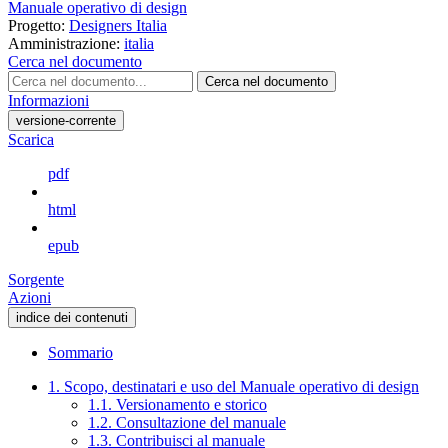
Manuale operativo di design
Progetto:
Designers Italia
Amministrazione:
italia
Cerca nel documento
Cerca nel documento
Informazioni
versione-corrente
Scarica
pdf
html
epub
Sorgente
Azioni
indice dei contenuti
Sommario
1. Scopo, destinatari e uso del Manuale operativo di design
1.1. Versionamento e storico
1.2. Consultazione del manuale
1.3. Contribuisci al manuale