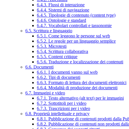
6.4.3. Flussi di interazione
6.4.4. Sistemi di navigazione
6.4.5. Tipologie di contenuto (content type)
6.4.6. Ontologie e standard
6.4.7. Vocabolari controllati e tassonomie
6.5. Scrittura e linguaggio
6.5.1. Come leggono le persone sul web
6.5.2. Le regole per un linguaggio semplice
6.5.3. Microtesti
6.5.4. Scrittura collaborativa
6.5.5. Content critique
6.5.6. Traduzione e localizzazione dei contenuti
6.6. Documenti
6.6.1. I documenti vanno sul web
6.6.2. Tipi di documenti
6.6.3. Formato di lettura dei documenti elettronici
6.6.4. Modalità di produzione dei documenti
6.7. Immagini e video
6.7.1. Testo alternativo (alt text) per le immagini
6.7.2. Sottotitoli per i video
6.7.3. Trascrizioni per i video
6.8. Proprietà intellettuale e privacy
6.8.1. Pubblicazione di contenuti prodotti dalla P
6.8.2. Pubblicazione di contenuti non prodotti dal