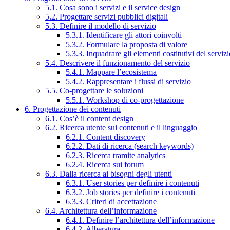
5.1. Cosa sono i servizi e il service design
5.2. Progettare servizi pubblici digitali
5.3. Definire il modello di servizio
5.3.1. Identificare gli attori coinvolti
5.3.2. Formulare la proposta di valore
5.3.3. Inquadrare gli elementi costitutivi del serviz
5.4. Descrivere il funzionamento del servizio
5.4.1. Mappare l’ecosistema
5.4.2. Rappresentare i flussi di servizio
5.5. Co-progettare le soluzioni
5.5.1. Workshop di co-progettazione
6. Progettazione dei contenuti
6.1. Cos’è il content design
6.2. Ricerca utente sui contenuti e il linguaggio
6.2.1. Content discovery
6.2.2. Dati di ricerca (search keywords)
6.2.3. Ricerca tramite analytics
6.2.4. Ricerca sui forum
6.3. Dalla ricerca ai bisogni degli utenti
6.3.1. User stories per definire i contenuti
6.3.2. Job stories per definire i contenuti
6.3.3. Criteri di accettazione
6.4. Architettura dell’informazione
6.4.1. Definire l’architettura dell’informazione
6.4.2. Alberatura