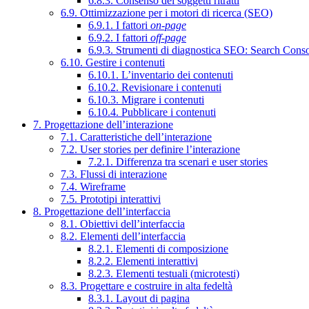
6.8.3. Consenso dei soggetti ritratti
6.9. Ottimizzazione per i motori di ricerca (SEO)
6.9.1. I fattori
on-page
6.9.2. I fattori
off-page
6.9.3. Strumenti di diagnostica SEO: Search Cons
6.10. Gestire i contenuti
6.10.1. L’inventario dei contenuti
6.10.2. Revisionare i contenuti
6.10.3. Migrare i contenuti
6.10.4. Pubblicare i contenuti
7. Progettazione dell’interazione
7.1. Caratteristiche dell’interazione
7.2. User stories per definire l’interazione
7.2.1. Differenza tra scenari e user stories
7.3. Flussi di interazione
7.4. Wireframe
7.5. Prototipi interattivi
8. Progettazione dell’interfaccia
8.1. Obiettivi dell’interfaccia
8.2. Elementi dell’interfaccia
8.2.1. Elementi di composizione
8.2.2. Elementi interattivi
8.2.3. Elementi testuali (microtesti)
8.3. Progettare e costruire in alta fedeltà
8.3.1. Layout di pagina