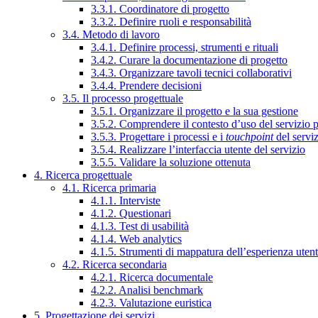
3.3.1. Coordinatore di progetto
3.3.2. Definire ruoli e responsabilità
3.4. Metodo di lavoro
3.4.1. Definire processi, strumenti e rituali
3.4.2. Curare la documentazione di progetto
3.4.3. Organizzare tavoli tecnici collaborativi
3.4.4. Prendere decisioni
3.5. Il processo progettuale
3.5.1. Organizzare il progetto e la sua gestione
3.5.2. Comprendere il contesto d’uso del servizio 
3.5.3. Progettare i processi e i
touchpoint
del servi
3.5.4. Realizzare l’interfaccia utente del servizio
3.5.5. Validare la soluzione ottenuta
4. Ricerca progettuale
4.1. Ricerca primaria
4.1.1. Interviste
4.1.2. Questionari
4.1.3. Test di usabilità
4.1.4. Web analytics
4.1.5. Strumenti di mappatura dell’esperienza uten
4.2. Ricerca secondaria
4.2.1. Ricerca documentale
4.2.2. Analisi benchmark
4.2.3. Valutazione euristica
5. Progettazione dei servizi