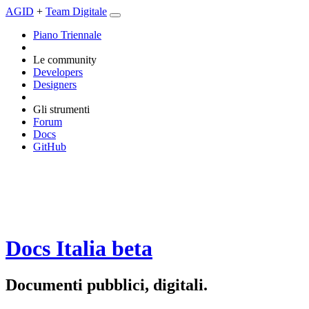
AGID
+
Team Digitale
Piano Triennale
Le community
Developers
Designers
Gli strumenti
Forum
Docs
GitHub
Docs Italia
beta
Documenti pubblici, digitali.