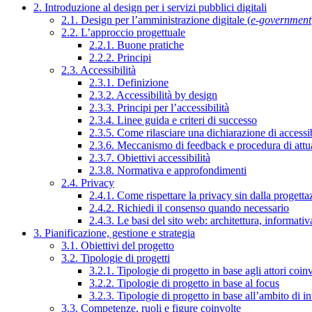
2. Introduzione al design per i servizi pubblici digitali
2.1. Design per l’amministrazione digitale (
e-government
2.2. L’approccio progettuale
2.2.1. Buone pratiche
2.2.2. Principi
2.3. Accessibilità
2.3.1. Definizione
2.3.2. Accessibilità by design
2.3.3. Principi per l’accessibilità
2.3.4. Linee guida e criteri di successo
2.3.5. Come rilasciare una dichiarazione di accessib
2.3.6. Meccanismo di feedback e procedura di attu
2.3.7. Obiettivi accessibilità
2.3.8. Normativa e approfondimenti
2.4. Privacy
2.4.1. Come rispettare la privacy sin dalla progettaz
2.4.2. Richiedi il consenso quando necessario
2.4.3. Le basi del sito web: architettura, informati
3. Pianificazione, gestione e strategia
3.1. Obiettivi del progetto
3.2. Tipologie di progetti
3.2.1. Tipologie di progetto in base agli attori coinv
3.2.2. Tipologie di progetto in base al focus
3.2.3. Tipologie di progetto in base all’ambito di i
3.3. Competenze, ruoli e figure coinvolte