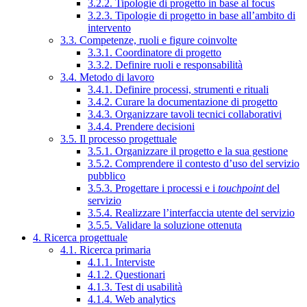
3.2.2. Tipologie di progetto in base al focus
3.2.3. Tipologie di progetto in base all’ambito di
intervento
3.3. Competenze, ruoli e figure coinvolte
3.3.1. Coordinatore di progetto
3.3.2. Definire ruoli e responsabilità
3.4. Metodo di lavoro
3.4.1. Definire processi, strumenti e rituali
3.4.2. Curare la documentazione di progetto
3.4.3. Organizzare tavoli tecnici collaborativi
3.4.4. Prendere decisioni
3.5. Il processo progettuale
3.5.1. Organizzare il progetto e la sua gestione
3.5.2. Comprendere il contesto d’uso del servizio
pubblico
3.5.3. Progettare i processi e i
touchpoint
del
servizio
3.5.4. Realizzare l’interfaccia utente del servizio
3.5.5. Validare la soluzione ottenuta
4. Ricerca progettuale
4.1. Ricerca primaria
4.1.1. Interviste
4.1.2. Questionari
4.1.3. Test di usabilità
4.1.4. Web analytics