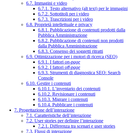
6.7. Immagini e video
6.7.1. Testo alternativo (alt text) per le immagini
6.7.2. Sottotitoli per i video
6.7.3. Trascrizioni per i video
6.8. Proprietà intellettuale e privacy
6.8.1. Pubblicazione di contenuti prodotti dalla
Pubblica Amministrazione
6.8.2. Pubblicazione di contenuti non prodotti
dalla Pubblica Amministrazione
6.8.3. Consenso dei soggetti ritratti
6.9. Ottimizzazione per i motori di ricerca (SEO)
6.9.1. I fattori
on-page
6.9.2. I fattori
off-page
6.9.3. Strumenti di diagnostica SEO: Search
Console
6.10. Gestire i contenuti
6.10.1. L’inventario dei contenuti
6.10.2. Revisionare i contenuti
6.10.3. Migrare i contenuti
6.10.4. Pubblicare i contenuti
7. Progettazione dell’interazione
7.1. Caratteristiche dell’interazione
7.2. User stories per definire l’interazione
7.2.1. Differenza tra scenari e user stories
7.3. Flussi di interazione