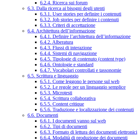
6.2.4. Ricerca sui forum
6.3. Dalla ricerca ai bisogni degli utenti
6.3.1. User stories per definire i contenuti
6.3.2. Job stories per definire i contenuti
6.3.3. Criteri di accettazione
6.4. Architettura dell’informazione
6.4.1. Definire l’architettura dell’informazione
6.4.2. Alberatura
6.4.3. Flussi di interazione
6.4.4. Sistemi di navigazione
6.4.5. Tipologie di contenuto (content type)
6.4.6. Ontologie e standard
6.4.7. Vocabolari controllati e tassonomie
6.5. Scrittura e linguaggio
6.5.1. Come leggono le persone sul web
6.5.2. Le regole per un linguaggio semplice
6.5.3. Microtesti
6.5.4. Scrittura collaborativa
6.5.5. Content critique
6.5.6. Traduzione e localizzazione dei contenuti
6.6. Documenti
6.6.1. I documenti vanno sul web
6.6.2. Tipi di documenti
6.6.3. Formato di lettura dei documenti elettronici
6.6.4. Modalità di produzione dei documenti