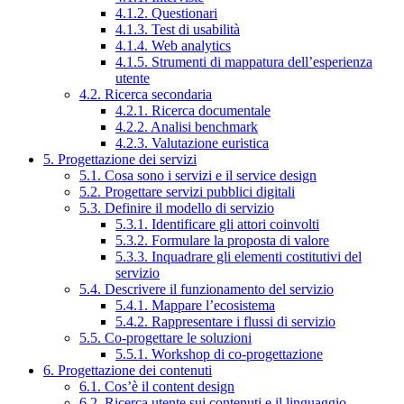
4.1.2. Questionari
4.1.3. Test di usabilità
4.1.4. Web analytics
4.1.5. Strumenti di mappatura dell’esperienza
utente
4.2. Ricerca secondaria
4.2.1. Ricerca documentale
4.2.2. Analisi benchmark
4.2.3. Valutazione euristica
5. Progettazione dei servizi
5.1. Cosa sono i servizi e il service design
5.2. Progettare servizi pubblici digitali
5.3. Definire il modello di servizio
5.3.1. Identificare gli attori coinvolti
5.3.2. Formulare la proposta di valore
5.3.3. Inquadrare gli elementi costitutivi del
servizio
5.4. Descrivere il funzionamento del servizio
5.4.1. Mappare l’ecosistema
5.4.2. Rappresentare i flussi di servizio
5.5. Co-progettare le soluzioni
5.5.1. Workshop di co-progettazione
6. Progettazione dei contenuti
6.1. Cos’è il content design
6.2. Ricerca utente sui contenuti e il linguaggio