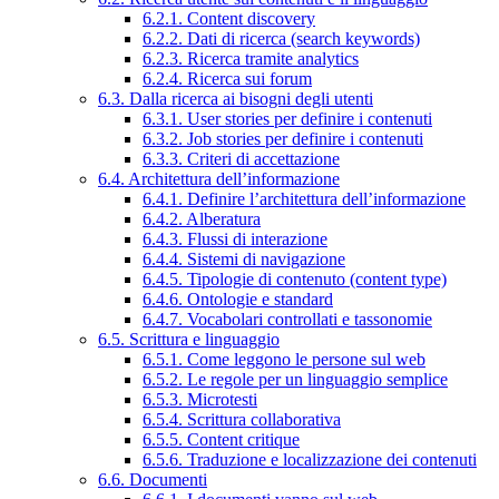
6.2.1. Content discovery
6.2.2. Dati di ricerca (search keywords)
6.2.3. Ricerca tramite analytics
6.2.4. Ricerca sui forum
6.3. Dalla ricerca ai bisogni degli utenti
6.3.1. User stories per definire i contenuti
6.3.2. Job stories per definire i contenuti
6.3.3. Criteri di accettazione
6.4. Architettura dell’informazione
6.4.1. Definire l’architettura dell’informazione
6.4.2. Alberatura
6.4.3. Flussi di interazione
6.4.4. Sistemi di navigazione
6.4.5. Tipologie di contenuto (content type)
6.4.6. Ontologie e standard
6.4.7. Vocabolari controllati e tassonomie
6.5. Scrittura e linguaggio
6.5.1. Come leggono le persone sul web
6.5.2. Le regole per un linguaggio semplice
6.5.3. Microtesti
6.5.4. Scrittura collaborativa
6.5.5. Content critique
6.5.6. Traduzione e localizzazione dei contenuti
6.6. Documenti