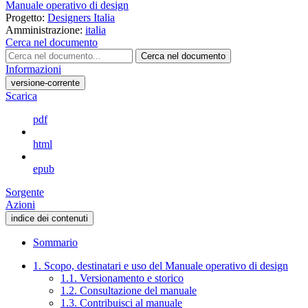
Manuale operativo di design
Progetto:
Designers Italia
Amministrazione:
italia
Cerca nel documento
Cerca nel documento
Informazioni
versione-corrente
Scarica
pdf
html
epub
Sorgente
Azioni
indice dei contenuti
Sommario
1. Scopo, destinatari e uso del Manuale operativo di design
1.1. Versionamento e storico
1.2. Consultazione del manuale
1.3. Contribuisci al manuale