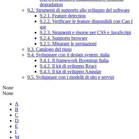
degradation
9.2. Strumenti di supporto allo sviluppo del software
9.2.1. Feature detection
9.2.2. Verificare le feature disponibili con Can I
use
9.2.3. Strumenti e risorse per CSS e JavaScript
9.2.4. Supporto browser
9.2.5. Misurare le prestazioni
9.3. Catalogo del riuso
9.4. Sviluppare con il design system .italia
9.4.1. Il framework Bootstrap Italia
9.4.2. Il kit di sviluppo React
9.4.3. Il kit di sviluppo Angular
9.5. Sviluppare con i modelli di sito e servizi
None
None
A
B
C
D
E
I
M