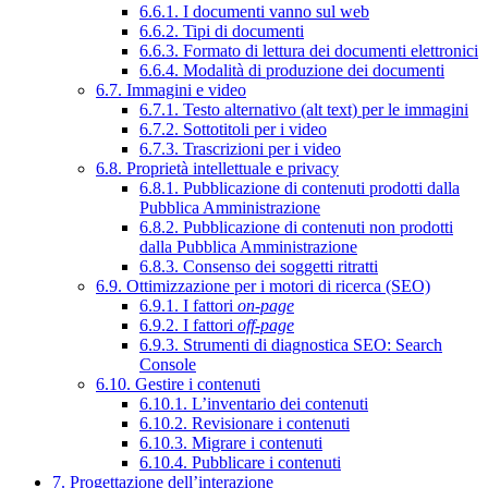
6.6.1. I documenti vanno sul web
6.6.2. Tipi di documenti
6.6.3. Formato di lettura dei documenti elettronici
6.6.4. Modalità di produzione dei documenti
6.7. Immagini e video
6.7.1. Testo alternativo (alt text) per le immagini
6.7.2. Sottotitoli per i video
6.7.3. Trascrizioni per i video
6.8. Proprietà intellettuale e privacy
6.8.1. Pubblicazione di contenuti prodotti dalla
Pubblica Amministrazione
6.8.2. Pubblicazione di contenuti non prodotti
dalla Pubblica Amministrazione
6.8.3. Consenso dei soggetti ritratti
6.9. Ottimizzazione per i motori di ricerca (SEO)
6.9.1. I fattori
on-page
6.9.2. I fattori
off-page
6.9.3. Strumenti di diagnostica SEO: Search
Console
6.10. Gestire i contenuti
6.10.1. L’inventario dei contenuti
6.10.2. Revisionare i contenuti
6.10.3. Migrare i contenuti
6.10.4. Pubblicare i contenuti
7. Progettazione dell’interazione