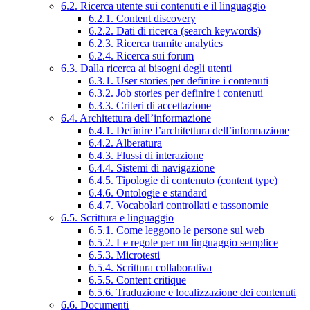
6.2. Ricerca utente sui contenuti e il linguaggio
6.2.1. Content discovery
6.2.2. Dati di ricerca (search keywords)
6.2.3. Ricerca tramite analytics
6.2.4. Ricerca sui forum
6.3. Dalla ricerca ai bisogni degli utenti
6.3.1. User stories per definire i contenuti
6.3.2. Job stories per definire i contenuti
6.3.3. Criteri di accettazione
6.4. Architettura dell’informazione
6.4.1. Definire l’architettura dell’informazione
6.4.2. Alberatura
6.4.3. Flussi di interazione
6.4.4. Sistemi di navigazione
6.4.5. Tipologie di contenuto (content type)
6.4.6. Ontologie e standard
6.4.7. Vocabolari controllati e tassonomie
6.5. Scrittura e linguaggio
6.5.1. Come leggono le persone sul web
6.5.2. Le regole per un linguaggio semplice
6.5.3. Microtesti
6.5.4. Scrittura collaborativa
6.5.5. Content critique
6.5.6. Traduzione e localizzazione dei contenuti
6.6. Documenti