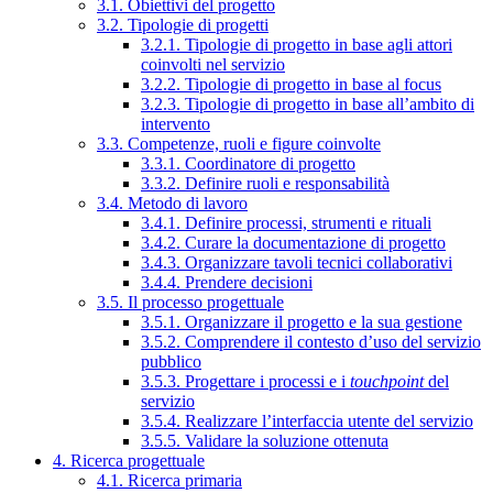
3.1. Obiettivi del progetto
3.2. Tipologie di progetti
3.2.1. Tipologie di progetto in base agli attori
coinvolti nel servizio
3.2.2. Tipologie di progetto in base al focus
3.2.3. Tipologie di progetto in base all’ambito di
intervento
3.3. Competenze, ruoli e figure coinvolte
3.3.1. Coordinatore di progetto
3.3.2. Definire ruoli e responsabilità
3.4. Metodo di lavoro
3.4.1. Definire processi, strumenti e rituali
3.4.2. Curare la documentazione di progetto
3.4.3. Organizzare tavoli tecnici collaborativi
3.4.4. Prendere decisioni
3.5. Il processo progettuale
3.5.1. Organizzare il progetto e la sua gestione
3.5.2. Comprendere il contesto d’uso del servizio
pubblico
3.5.3. Progettare i processi e i
touchpoint
del
servizio
3.5.4. Realizzare l’interfaccia utente del servizio
3.5.5. Validare la soluzione ottenuta
4. Ricerca progettuale
4.1. Ricerca primaria