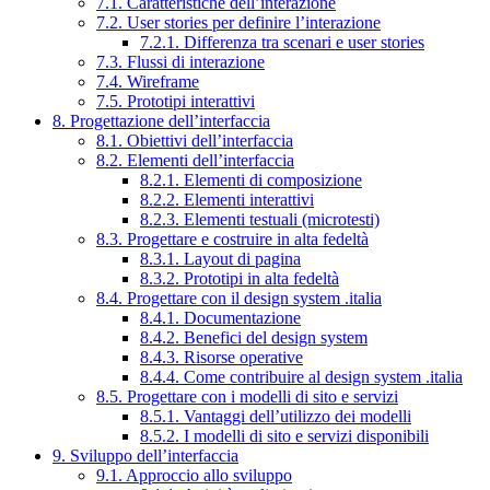
7.1. Caratteristiche dell’interazione
7.2. User stories per definire l’interazione
7.2.1. Differenza tra scenari e user stories
7.3. Flussi di interazione
7.4. Wireframe
7.5. Prototipi interattivi
8. Progettazione dell’interfaccia
8.1. Obiettivi dell’interfaccia
8.2. Elementi dell’interfaccia
8.2.1. Elementi di composizione
8.2.2. Elementi interattivi
8.2.3. Elementi testuali (microtesti)
8.3. Progettare e costruire in alta fedeltà
8.3.1. Layout di pagina
8.3.2. Prototipi in alta fedeltà
8.4. Progettare con il design system .italia
8.4.1. Documentazione
8.4.2. Benefici del design system
8.4.3. Risorse operative
8.4.4. Come contribuire al design system .italia
8.5. Progettare con i modelli di sito e servizi
8.5.1. Vantaggi dell’utilizzo dei modelli
8.5.2. I modelli di sito e servizi disponibili
9. Sviluppo dell’interfaccia
9.1. Approccio allo sviluppo