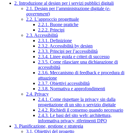
2. Introduzione al design per i servizi pubblici digitali
2.1. Design per l’amministrazione digitale (
e-
government
)
2.2. L’approccio progettuale
2.2.1. Buone pratiche
2.2.2. Principi
2.3. Accessibilità
2.3.1. Definizione
2.3.2. Accessibilità by design
2.3.3. Principi per l’accessibilità
2.3.4. Linee guida e criteri di successo
2.3.5. Come rilasciare una dichiarazione di
accessibilità
2.3.6. Meccanismo di feedback e procedura di
attuazione
2.3.7. Obiettivi accessibilità
2.3.8. Normativa e approfondimenti
2.4. Privacy
2.4.1. Come rispettare la privacy sin dalla
progettazione di un sito o servizio digitale
2.4.2. Richiedi il consenso quando necessario
2.4.3. Le basi del sito web: architettura,
informativa privacy, riferimenti DPO
3. Pianificazione, gestione e strategia
3.1. Obiettivi del progetto