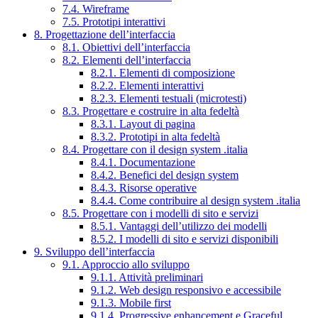
7.4. Wireframe
7.5. Prototipi interattivi
8. Progettazione dell’interfaccia
8.1. Obiettivi dell’interfaccia
8.2. Elementi dell’interfaccia
8.2.1. Elementi di composizione
8.2.2. Elementi interattivi
8.2.3. Elementi testuali (microtesti)
8.3. Progettare e costruire in alta fedeltà
8.3.1. Layout di pagina
8.3.2. Prototipi in alta fedeltà
8.4. Progettare con il design system .italia
8.4.1. Documentazione
8.4.2. Benefici del design system
8.4.3. Risorse operative
8.4.4. Come contribuire al design system .italia
8.5. Progettare con i modelli di sito e servizi
8.5.1. Vantaggi dell’utilizzo dei modelli
8.5.2. I modelli di sito e servizi disponibili
9. Sviluppo dell’interfaccia
9.1. Approccio allo sviluppo
9.1.1. Attività preliminari
9.1.2. Web design responsivo e accessibile
9.1.3. Mobile first
9.1.4. Progressive enhancement e Graceful