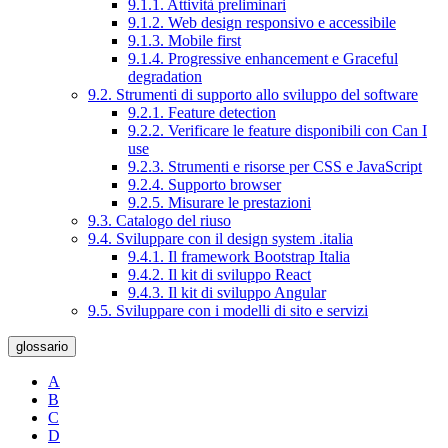
9.1.1. Attività preliminari
9.1.2. Web design responsivo e accessibile
9.1.3. Mobile first
9.1.4. Progressive enhancement e Graceful
degradation
9.2. Strumenti di supporto allo sviluppo del software
9.2.1. Feature detection
9.2.2. Verificare le feature disponibili con Can I
use
9.2.3. Strumenti e risorse per CSS e JavaScript
9.2.4. Supporto browser
9.2.5. Misurare le prestazioni
9.3. Catalogo del riuso
9.4. Sviluppare con il design system .italia
9.4.1. Il framework Bootstrap Italia
9.4.2. Il kit di sviluppo React
9.4.3. Il kit di sviluppo Angular
9.5. Sviluppare con i modelli di sito e servizi
glossario
A
B
C
D