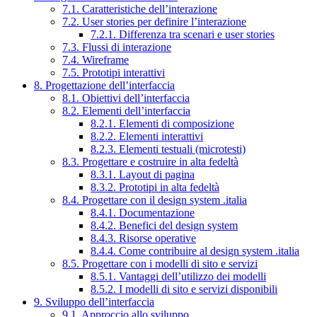
7.1. Caratteristiche dell’interazione
7.2. User stories per definire l’interazione
7.2.1. Differenza tra scenari e user stories
7.3. Flussi di interazione
7.4. Wireframe
7.5. Prototipi interattivi
8. Progettazione dell’interfaccia
8.1. Obiettivi dell’interfaccia
8.2. Elementi dell’interfaccia
8.2.1. Elementi di composizione
8.2.2. Elementi interattivi
8.2.3. Elementi testuali (microtesti)
8.3. Progettare e costruire in alta fedeltà
8.3.1. Layout di pagina
8.3.2. Prototipi in alta fedeltà
8.4. Progettare con il design system .italia
8.4.1. Documentazione
8.4.2. Benefici del design system
8.4.3. Risorse operative
8.4.4. Come contribuire al design system .italia
8.5. Progettare con i modelli di sito e servizi
8.5.1. Vantaggi dell’utilizzo dei modelli
8.5.2. I modelli di sito e servizi disponibili
9. Sviluppo dell’interfaccia
9.1. Approccio allo sviluppo