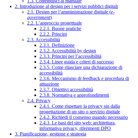
1.3. Contribuisci al manuale
2. Introduzione al design per i servizi pubblici digitali
2.1. Design per l’amministrazione digitale (
e-
government
)
2.2. L’approccio progettuale
2.2.1. Buone pratiche
2.2.2. Principi
2.3. Accessibilità
2.3.1. Definizione
2.3.2. Accessibilità by design
2.3.3. Principi per l’accessibilità
2.3.4. Linee guida e criteri di successo
2.3.5. Come rilasciare una dichiarazione di
accessibilità
2.3.6. Meccanismo di feedback e procedura di
attuazione
2.3.7. Obiettivi accessibilità
2.3.8. Normativa e approfondimenti
2.4. Privacy
2.4.1. Come rispettare la privacy sin dalla
progettazione di un sito o servizio digitale
2.4.2. Richiedi il consenso quando necessario
2.4.3. Le basi del sito web: architettura,
informativa privacy, riferimenti DPO
3. Pianificazione, gestione e strategia