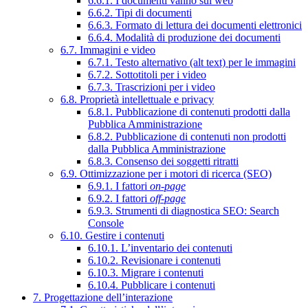
6.6.1. I documenti vanno sul web
6.6.2. Tipi di documenti
6.6.3. Formato di lettura dei documenti elettronici
6.6.4. Modalità di produzione dei documenti
6.7. Immagini e video
6.7.1. Testo alternativo (alt text) per le immagini
6.7.2. Sottotitoli per i video
6.7.3. Trascrizioni per i video
6.8. Proprietà intellettuale e privacy
6.8.1. Pubblicazione di contenuti prodotti dalla
Pubblica Amministrazione
6.8.2. Pubblicazione di contenuti non prodotti
dalla Pubblica Amministrazione
6.8.3. Consenso dei soggetti ritratti
6.9. Ottimizzazione per i motori di ricerca (SEO)
6.9.1. I fattori
on-page
6.9.2. I fattori
off-page
6.9.3. Strumenti di diagnostica SEO: Search
Console
6.10. Gestire i contenuti
6.10.1. L’inventario dei contenuti
6.10.2. Revisionare i contenuti
6.10.3. Migrare i contenuti
6.10.4. Pubblicare i contenuti
7. Progettazione dell’interazione