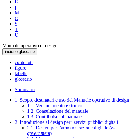
E
I
M
O
S
T
U
Manuale operativo di design
indici e glossario
contenuti
figure
tabelle
glossario
Sommario
1. Scopo, destinatari e uso del Manuale operativo di design
1.1. Versionamento e storico
1.2. Consultazione del manuale
1.3. Contribuisci al manuale
2. Introduzione al design per i servizi pubblici digitali
2.1. Design per l’amministrazione digitale (
e-
government
)