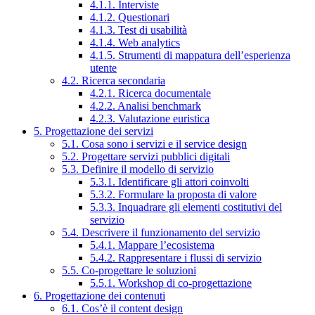
4.1.1. Interviste
4.1.2. Questionari
4.1.3. Test di usabilità
4.1.4. Web analytics
4.1.5. Strumenti di mappatura dell’esperienza
utente
4.2. Ricerca secondaria
4.2.1. Ricerca documentale
4.2.2. Analisi benchmark
4.2.3. Valutazione euristica
5. Progettazione dei servizi
5.1. Cosa sono i servizi e il service design
5.2. Progettare servizi pubblici digitali
5.3. Definire il modello di servizio
5.3.1. Identificare gli attori coinvolti
5.3.2. Formulare la proposta di valore
5.3.3. Inquadrare gli elementi costitutivi del
servizio
5.4. Descrivere il funzionamento del servizio
5.4.1. Mappare l’ecosistema
5.4.2. Rappresentare i flussi di servizio
5.5. Co-progettare le soluzioni
5.5.1. Workshop di co-progettazione
6. Progettazione dei contenuti
6.1. Cos’è il content design