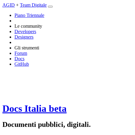
AGID
+
Team Digitale
Piano Triennale
Le community
Developers
Designers
Gli strumenti
Forum
Docs
GitHub
Docs Italia
beta
Documenti pubblici, digitali.