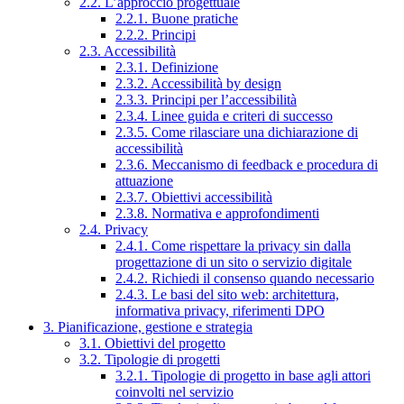
2.2. L’approccio progettuale
2.2.1. Buone pratiche
2.2.2. Principi
2.3. Accessibilità
2.3.1. Definizione
2.3.2. Accessibilità by design
2.3.3. Principi per l’accessibilità
2.3.4. Linee guida e criteri di successo
2.3.5. Come rilasciare una dichiarazione di
accessibilità
2.3.6. Meccanismo di feedback e procedura di
attuazione
2.3.7. Obiettivi accessibilità
2.3.8. Normativa e approfondimenti
2.4. Privacy
2.4.1. Come rispettare la privacy sin dalla
progettazione di un sito o servizio digitale
2.4.2. Richiedi il consenso quando necessario
2.4.3. Le basi del sito web: architettura,
informativa privacy, riferimenti DPO
3. Pianificazione, gestione e strategia
3.1. Obiettivi del progetto
3.2. Tipologie di progetti
3.2.1. Tipologie di progetto in base agli attori
coinvolti nel servizio