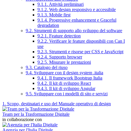
9.1.1. Attività preliminari
9.1.2. Web design responsivo e accessibile
9.1.3. Mobile first
9.1.4. Progressive enhancement e Graceful
degradation
9.2. Strumenti di supporto allo sviluppo del software
9.2.1. Feature detection
9.2.2. Verificare le feature disponibili con Can I
use
9.2.3. Strumenti e risorse per CSS e JavaScript
9.2.4. Supporto browser
9.2.5. Misurare le prestazioni
9.3. Catalogo del riuso
9.4. Sviluppare con il design system .italia
9.4.1. Il framework Bootstrap Italia
9.4.2. Il kit di sviluppo React
9.4.3. Il kit di sviluppo Angular
9.5. Sviluppare con i modelli di sito e servizi
1. Scopo, destinatari e uso del Manuale operativo di design
Team per la Trasformazione Digitale
in collaborazione con
Agenzia per l'Italia Digitale