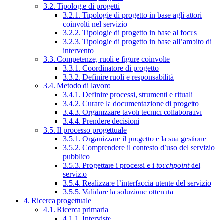
3.2. Tipologie di progetti
3.2.1. Tipologie di progetto in base agli attori
coinvolti nel servizio
3.2.2. Tipologie di progetto in base al focus
3.2.3. Tipologie di progetto in base all’ambito di
intervento
3.3. Competenze, ruoli e figure coinvolte
3.3.1. Coordinatore di progetto
3.3.2. Definire ruoli e responsabilità
3.4. Metodo di lavoro
3.4.1. Definire processi, strumenti e rituali
3.4.2. Curare la documentazione di progetto
3.4.3. Organizzare tavoli tecnici collaborativi
3.4.4. Prendere decisioni
3.5. Il processo progettuale
3.5.1. Organizzare il progetto e la sua gestione
3.5.2. Comprendere il contesto d’uso del servizio
pubblico
3.5.3. Progettare i processi e i
touchpoint
del
servizio
3.5.4. Realizzare l’interfaccia utente del servizio
3.5.5. Validare la soluzione ottenuta
4. Ricerca progettuale
4.1. Ricerca primaria
4.1.1. Interviste