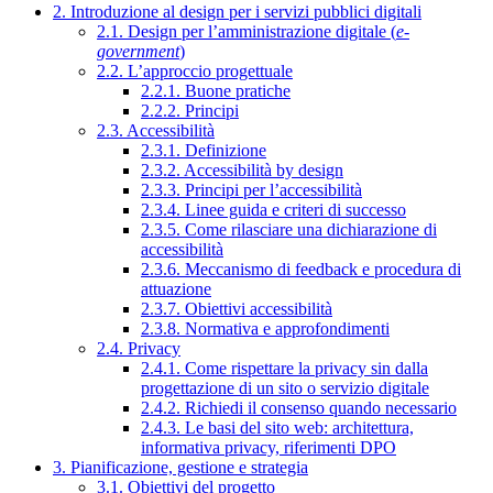
2. Introduzione al design per i servizi pubblici digitali
2.1. Design per l’amministrazione digitale (
e-
government
)
2.2. L’approccio progettuale
2.2.1. Buone pratiche
2.2.2. Principi
2.3. Accessibilità
2.3.1. Definizione
2.3.2. Accessibilità by design
2.3.3. Principi per l’accessibilità
2.3.4. Linee guida e criteri di successo
2.3.5. Come rilasciare una dichiarazione di
accessibilità
2.3.6. Meccanismo di feedback e procedura di
attuazione
2.3.7. Obiettivi accessibilità
2.3.8. Normativa e approfondimenti
2.4. Privacy
2.4.1. Come rispettare la privacy sin dalla
progettazione di un sito o servizio digitale
2.4.2. Richiedi il consenso quando necessario
2.4.3. Le basi del sito web: architettura,
informativa privacy, riferimenti DPO
3. Pianificazione, gestione e strategia
3.1. Obiettivi del progetto