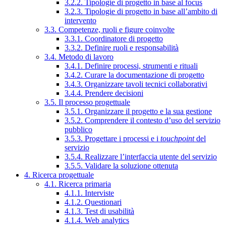
3.2.2. Tipologie di progetto in base al focus
3.2.3. Tipologie di progetto in base all’ambito di
intervento
3.3. Competenze, ruoli e figure coinvolte
3.3.1. Coordinatore di progetto
3.3.2. Definire ruoli e responsabilità
3.4. Metodo di lavoro
3.4.1. Definire processi, strumenti e rituali
3.4.2. Curare la documentazione di progetto
3.4.3. Organizzare tavoli tecnici collaborativi
3.4.4. Prendere decisioni
3.5. Il processo progettuale
3.5.1. Organizzare il progetto e la sua gestione
3.5.2. Comprendere il contesto d’uso del servizio
pubblico
3.5.3. Progettare i processi e i
touchpoint
del
servizio
3.5.4. Realizzare l’interfaccia utente del servizio
3.5.5. Validare la soluzione ottenuta
4. Ricerca progettuale
4.1. Ricerca primaria
4.1.1. Interviste
4.1.2. Questionari
4.1.3. Test di usabilità
4.1.4. Web analytics