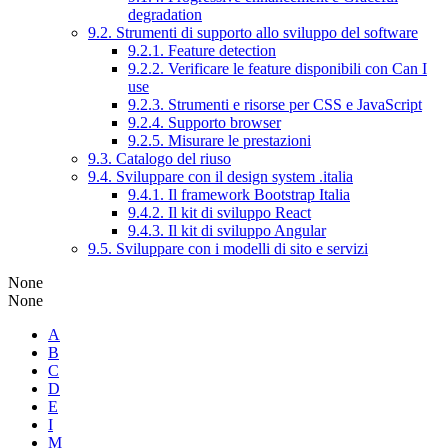
degradation
9.2. Strumenti di supporto allo sviluppo del software
9.2.1. Feature detection
9.2.2. Verificare le feature disponibili con Can I
use
9.2.3. Strumenti e risorse per CSS e JavaScript
9.2.4. Supporto browser
9.2.5. Misurare le prestazioni
9.3. Catalogo del riuso
9.4. Sviluppare con il design system .italia
9.4.1. Il framework Bootstrap Italia
9.4.2. Il kit di sviluppo React
9.4.3. Il kit di sviluppo Angular
9.5. Sviluppare con i modelli di sito e servizi
None
None
A
B
C
D
E
I
M