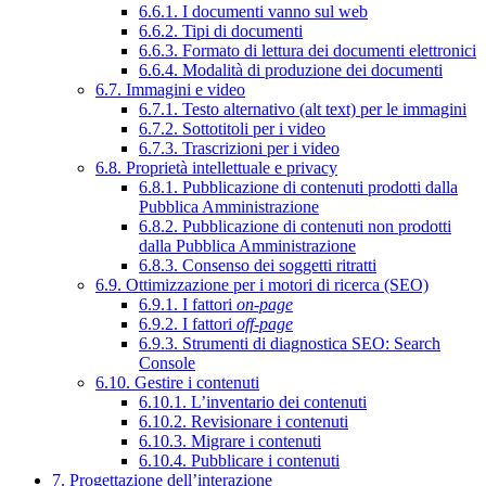
6.6.1. I documenti vanno sul web
6.6.2. Tipi di documenti
6.6.3. Formato di lettura dei documenti elettronici
6.6.4. Modalità di produzione dei documenti
6.7. Immagini e video
6.7.1. Testo alternativo (alt text) per le immagini
6.7.2. Sottotitoli per i video
6.7.3. Trascrizioni per i video
6.8. Proprietà intellettuale e privacy
6.8.1. Pubblicazione di contenuti prodotti dalla
Pubblica Amministrazione
6.8.2. Pubblicazione di contenuti non prodotti
dalla Pubblica Amministrazione
6.8.3. Consenso dei soggetti ritratti
6.9. Ottimizzazione per i motori di ricerca (SEO)
6.9.1. I fattori
on-page
6.9.2. I fattori
off-page
6.9.3. Strumenti di diagnostica SEO: Search
Console
6.10. Gestire i contenuti
6.10.1. L’inventario dei contenuti
6.10.2. Revisionare i contenuti
6.10.3. Migrare i contenuti
6.10.4. Pubblicare i contenuti
7. Progettazione dell’interazione