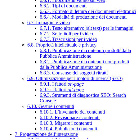
6.6.1. I documenti vanno sul web
6.6.2. Tipi di documenti
6.6.3. Formato di lettura dei documenti elettronici
6.6.4. Modalità di produzione dei documenti
6.7. Immagini e video
6.7.1. Testo alternativo (alt text) per le immagini
6.7.2. Sottotitoli per i video
6.7.3. Trascrizioni per i video
6.8. Proprietà intellettuale e privacy
6.8.1. Pubblicazione di contenuti prodotti dalla
Pubblica Amministrazione
6.8.2. Pubblicazione di contenuti non prodotti
dalla Pubblica Amministrazione
6.8.3. Consenso dei soggetti ritratti
6.9. Ottimizzazione per i motori di ricerca (SEO)
6.9.1. I fattori
on-page
6.9.2. I fattori
off-page
6.9.3. Strumenti di diagnostica SEO: Search
Console
6.10. Gestire i contenuti
6.10.1. L’inventario dei contenuti
6.10.2. Revisionare i contenuti
6.10.3. Migrare i contenuti
6.10.4. Pubblicare i contenuti
7. Progettazione dell’interazione