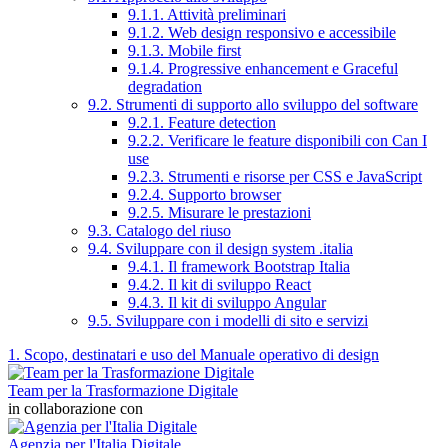
9.1.1. Attività preliminari
9.1.2. Web design responsivo e accessibile
9.1.3. Mobile first
9.1.4. Progressive enhancement e Graceful
degradation
9.2. Strumenti di supporto allo sviluppo del software
9.2.1. Feature detection
9.2.2. Verificare le feature disponibili con Can I
use
9.2.3. Strumenti e risorse per CSS e JavaScript
9.2.4. Supporto browser
9.2.5. Misurare le prestazioni
9.3. Catalogo del riuso
9.4. Sviluppare con il design system .italia
9.4.1. Il framework Bootstrap Italia
9.4.2. Il kit di sviluppo React
9.4.3. Il kit di sviluppo Angular
9.5. Sviluppare con i modelli di sito e servizi
1. Scopo, destinatari e uso del Manuale operativo di design
Team per la Trasformazione Digitale
in collaborazione con
Agenzia per l'Italia Digitale