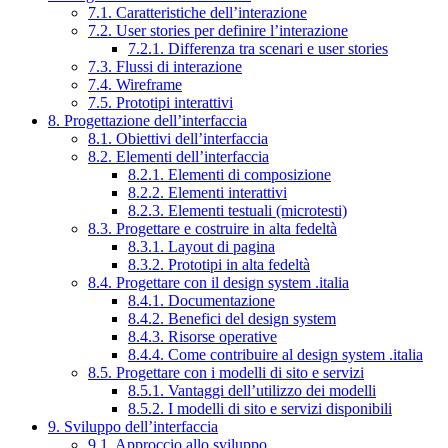
7.1. Caratteristiche dell’interazione
7.2. User stories per definire l’interazione
7.2.1. Differenza tra scenari e user stories
7.3. Flussi di interazione
7.4. Wireframe
7.5. Prototipi interattivi
8. Progettazione dell’interfaccia
8.1. Obiettivi dell’interfaccia
8.2. Elementi dell’interfaccia
8.2.1. Elementi di composizione
8.2.2. Elementi interattivi
8.2.3. Elementi testuali (microtesti)
8.3. Progettare e costruire in alta fedeltà
8.3.1. Layout di pagina
8.3.2. Prototipi in alta fedeltà
8.4. Progettare con il design system .italia
8.4.1. Documentazione
8.4.2. Benefici del design system
8.4.3. Risorse operative
8.4.4. Come contribuire al design system .italia
8.5. Progettare con i modelli di sito e servizi
8.5.1. Vantaggi dell’utilizzo dei modelli
8.5.2. I modelli di sito e servizi disponibili
9. Sviluppo dell’interfaccia
9.1. Approccio allo sviluppo