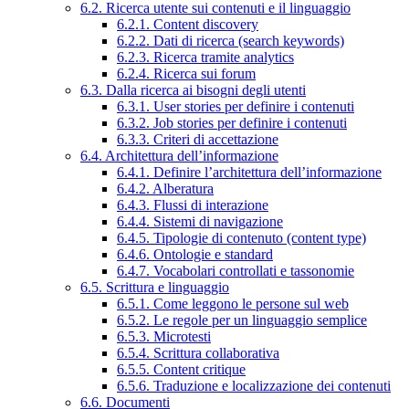
6.2. Ricerca utente sui contenuti e il linguaggio
6.2.1. Content discovery
6.2.2. Dati di ricerca (search keywords)
6.2.3. Ricerca tramite analytics
6.2.4. Ricerca sui forum
6.3. Dalla ricerca ai bisogni degli utenti
6.3.1. User stories per definire i contenuti
6.3.2. Job stories per definire i contenuti
6.3.3. Criteri di accettazione
6.4. Architettura dell’informazione
6.4.1. Definire l’architettura dell’informazione
6.4.2. Alberatura
6.4.3. Flussi di interazione
6.4.4. Sistemi di navigazione
6.4.5. Tipologie di contenuto (content type)
6.4.6. Ontologie e standard
6.4.7. Vocabolari controllati e tassonomie
6.5. Scrittura e linguaggio
6.5.1. Come leggono le persone sul web
6.5.2. Le regole per un linguaggio semplice
6.5.3. Microtesti
6.5.4. Scrittura collaborativa
6.5.5. Content critique
6.5.6. Traduzione e localizzazione dei contenuti
6.6. Documenti