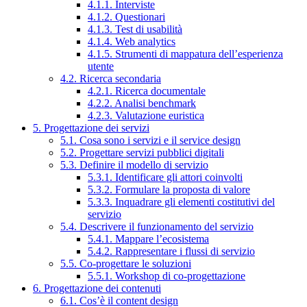
4.1.1. Interviste
4.1.2. Questionari
4.1.3. Test di usabilità
4.1.4. Web analytics
4.1.5. Strumenti di mappatura dell’esperienza
utente
4.2. Ricerca secondaria
4.2.1. Ricerca documentale
4.2.2. Analisi benchmark
4.2.3. Valutazione euristica
5. Progettazione dei servizi
5.1. Cosa sono i servizi e il service design
5.2. Progettare servizi pubblici digitali
5.3. Definire il modello di servizio
5.3.1. Identificare gli attori coinvolti
5.3.2. Formulare la proposta di valore
5.3.3. Inquadrare gli elementi costitutivi del
servizio
5.4. Descrivere il funzionamento del servizio
5.4.1. Mappare l’ecosistema
5.4.2. Rappresentare i flussi di servizio
5.5. Co-progettare le soluzioni
5.5.1. Workshop di co-progettazione
6. Progettazione dei contenuti
6.1. Cos’è il content design