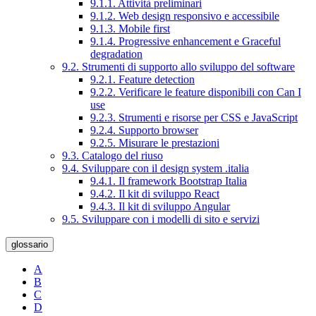
9.1.1. Attività preliminari
9.1.2. Web design responsivo e accessibile
9.1.3. Mobile first
9.1.4. Progressive enhancement e Graceful
degradation
9.2. Strumenti di supporto allo sviluppo del software
9.2.1. Feature detection
9.2.2. Verificare le feature disponibili con Can I
use
9.2.3. Strumenti e risorse per CSS e JavaScript
9.2.4. Supporto browser
9.2.5. Misurare le prestazioni
9.3. Catalogo del riuso
9.4. Sviluppare con il design system .italia
9.4.1. Il framework Bootstrap Italia
9.4.2. Il kit di sviluppo React
9.4.3. Il kit di sviluppo Angular
9.5. Sviluppare con i modelli di sito e servizi
glossario
A
B
C
D