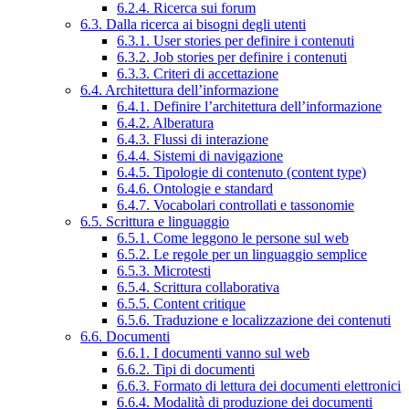
6.2.4. Ricerca sui forum
6.3. Dalla ricerca ai bisogni degli utenti
6.3.1. User stories per definire i contenuti
6.3.2. Job stories per definire i contenuti
6.3.3. Criteri di accettazione
6.4. Architettura dell’informazione
6.4.1. Definire l’architettura dell’informazione
6.4.2. Alberatura
6.4.3. Flussi di interazione
6.4.4. Sistemi di navigazione
6.4.5. Tipologie di contenuto (content type)
6.4.6. Ontologie e standard
6.4.7. Vocabolari controllati e tassonomie
6.5. Scrittura e linguaggio
6.5.1. Come leggono le persone sul web
6.5.2. Le regole per un linguaggio semplice
6.5.3. Microtesti
6.5.4. Scrittura collaborativa
6.5.5. Content critique
6.5.6. Traduzione e localizzazione dei contenuti
6.6. Documenti
6.6.1. I documenti vanno sul web
6.6.2. Tipi di documenti
6.6.3. Formato di lettura dei documenti elettronici
6.6.4. Modalità di produzione dei documenti