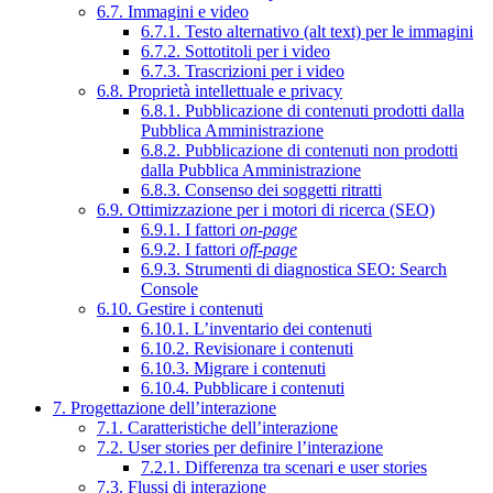
6.7. Immagini e video
6.7.1. Testo alternativo (alt text) per le immagini
6.7.2. Sottotitoli per i video
6.7.3. Trascrizioni per i video
6.8. Proprietà intellettuale e privacy
6.8.1. Pubblicazione di contenuti prodotti dalla
Pubblica Amministrazione
6.8.2. Pubblicazione di contenuti non prodotti
dalla Pubblica Amministrazione
6.8.3. Consenso dei soggetti ritratti
6.9. Ottimizzazione per i motori di ricerca (SEO)
6.9.1. I fattori
on-page
6.9.2. I fattori
off-page
6.9.3. Strumenti di diagnostica SEO: Search
Console
6.10. Gestire i contenuti
6.10.1. L’inventario dei contenuti
6.10.2. Revisionare i contenuti
6.10.3. Migrare i contenuti
6.10.4. Pubblicare i contenuti
7. Progettazione dell’interazione
7.1. Caratteristiche dell’interazione
7.2. User stories per definire l’interazione
7.2.1. Differenza tra scenari e user stories
7.3. Flussi di interazione