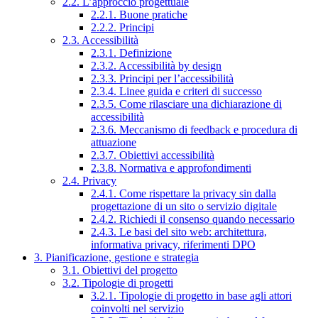
2.2. L’approccio progettuale
2.2.1. Buone pratiche
2.2.2. Principi
2.3. Accessibilità
2.3.1. Definizione
2.3.2. Accessibilità by design
2.3.3. Principi per l’accessibilità
2.3.4. Linee guida e criteri di successo
2.3.5. Come rilasciare una dichiarazione di
accessibilità
2.3.6. Meccanismo di feedback e procedura di
attuazione
2.3.7. Obiettivi accessibilità
2.3.8. Normativa e approfondimenti
2.4. Privacy
2.4.1. Come rispettare la privacy sin dalla
progettazione di un sito o servizio digitale
2.4.2. Richiedi il consenso quando necessario
2.4.3. Le basi del sito web: architettura,
informativa privacy, riferimenti DPO
3. Pianificazione, gestione e strategia
3.1. Obiettivi del progetto
3.2. Tipologie di progetti
3.2.1. Tipologie di progetto in base agli attori
coinvolti nel servizio