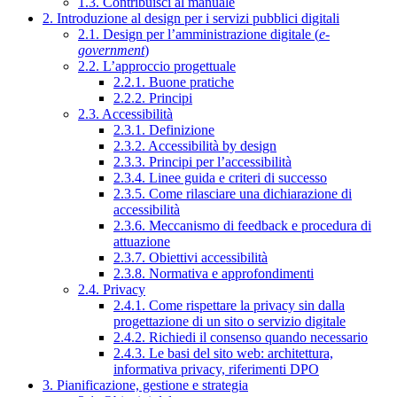
1.3. Contribuisci al manuale
2. Introduzione al design per i servizi pubblici digitali
2.1. Design per l’amministrazione digitale (
e-
government
)
2.2. L’approccio progettuale
2.2.1. Buone pratiche
2.2.2. Principi
2.3. Accessibilità
2.3.1. Definizione
2.3.2. Accessibilità by design
2.3.3. Principi per l’accessibilità
2.3.4. Linee guida e criteri di successo
2.3.5. Come rilasciare una dichiarazione di
accessibilità
2.3.6. Meccanismo di feedback e procedura di
attuazione
2.3.7. Obiettivi accessibilità
2.3.8. Normativa e approfondimenti
2.4. Privacy
2.4.1. Come rispettare la privacy sin dalla
progettazione di un sito o servizio digitale
2.4.2. Richiedi il consenso quando necessario
2.4.3. Le basi del sito web: architettura,
informativa privacy, riferimenti DPO
3. Pianificazione, gestione e strategia