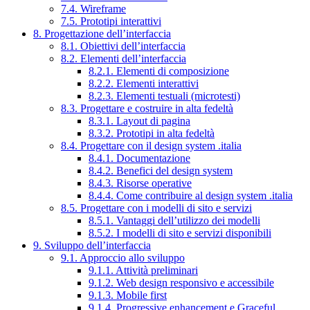
7.4. Wireframe
7.5. Prototipi interattivi
8. Progettazione dell’interfaccia
8.1. Obiettivi dell’interfaccia
8.2. Elementi dell’interfaccia
8.2.1. Elementi di composizione
8.2.2. Elementi interattivi
8.2.3. Elementi testuali (microtesti)
8.3. Progettare e costruire in alta fedeltà
8.3.1. Layout di pagina
8.3.2. Prototipi in alta fedeltà
8.4. Progettare con il design system .italia
8.4.1. Documentazione
8.4.2. Benefici del design system
8.4.3. Risorse operative
8.4.4. Come contribuire al design system .italia
8.5. Progettare con i modelli di sito e servizi
8.5.1. Vantaggi dell’utilizzo dei modelli
8.5.2. I modelli di sito e servizi disponibili
9. Sviluppo dell’interfaccia
9.1. Approccio allo sviluppo
9.1.1. Attività preliminari
9.1.2. Web design responsivo e accessibile
9.1.3. Mobile first
9.1.4. Progressive enhancement e Graceful