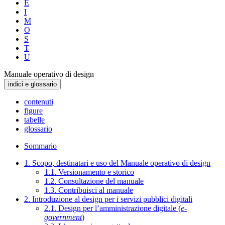
E
I
M
O
S
T
U
Manuale operativo di design
indici e glossario
contenuti
figure
tabelle
glossario
Sommario
1. Scopo, destinatari e uso del Manuale operativo di design
1.1. Versionamento e storico
1.2. Consultazione del manuale
1.3. Contribuisci al manuale
2. Introduzione al design per i servizi pubblici digitali
2.1. Design per l’amministrazione digitale (
e-
government
)