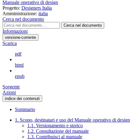
Manuale operativo di design
Progetto:
Designers Italia
Amministrazione:
italia
Cerca nel documento
Cerca nel documento
Informazioni
versione-corrente
Scarica
pdf
html
epub
Sorgente
Azioni
indice dei contenuti
Sommario
1. Scopo, destinatari e uso del Manuale operativo di design
1.1. Versionamento e storico
1.2. Consultazione del manuale
1.3. Contribuisci al manuale