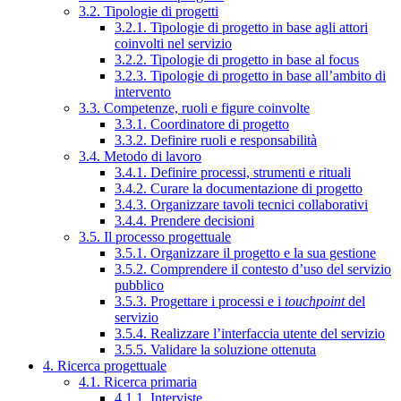
3.2. Tipologie di progetti
3.2.1. Tipologie di progetto in base agli attori
coinvolti nel servizio
3.2.2. Tipologie di progetto in base al focus
3.2.3. Tipologie di progetto in base all’ambito di
intervento
3.3. Competenze, ruoli e figure coinvolte
3.3.1. Coordinatore di progetto
3.3.2. Definire ruoli e responsabilità
3.4. Metodo di lavoro
3.4.1. Definire processi, strumenti e rituali
3.4.2. Curare la documentazione di progetto
3.4.3. Organizzare tavoli tecnici collaborativi
3.4.4. Prendere decisioni
3.5. Il processo progettuale
3.5.1. Organizzare il progetto e la sua gestione
3.5.2. Comprendere il contesto d’uso del servizio
pubblico
3.5.3. Progettare i processi e i
touchpoint
del
servizio
3.5.4. Realizzare l’interfaccia utente del servizio
3.5.5. Validare la soluzione ottenuta
4. Ricerca progettuale
4.1. Ricerca primaria
4.1.1. Interviste