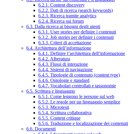
6.2.1. Content discovery
6.2.2. Dati di ricerca (search keywords)
6.2.3. Ricerca tramite analytics
6.2.4. Ricerca sui forum
6.3. Dalla ricerca ai bisogni degli utenti
6.3.1. User stories per definire i contenuti
6.3.2. Job stories per definire i contenuti
6.3.3. Criteri di accettazione
6.4. Architettura dell’informazione
6.4.1. Definire l’architettura dell’informazione
6.4.2. Alberatura
6.4.3. Flussi di interazione
6.4.4. Sistemi di navigazione
6.4.5. Tipologie di contenuto (content type)
6.4.6. Ontologie e standard
6.4.7. Vocabolari controllati e tassonomie
6.5. Scrittura e linguaggio
6.5.1. Come leggono le persone sul web
6.5.2. Le regole per un linguaggio semplice
6.5.3. Microtesti
6.5.4. Scrittura collaborativa
6.5.5. Content critique
6.5.6. Traduzione e localizzazione dei contenuti
6.6. Documenti