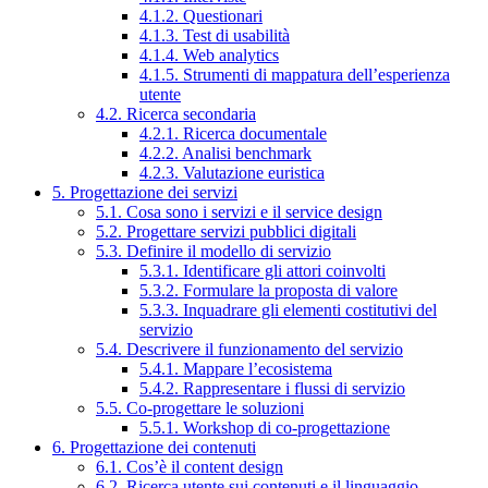
4.1.2. Questionari
4.1.3. Test di usabilità
4.1.4. Web analytics
4.1.5. Strumenti di mappatura dell’esperienza
utente
4.2. Ricerca secondaria
4.2.1. Ricerca documentale
4.2.2. Analisi benchmark
4.2.3. Valutazione euristica
5. Progettazione dei servizi
5.1. Cosa sono i servizi e il service design
5.2. Progettare servizi pubblici digitali
5.3. Definire il modello di servizio
5.3.1. Identificare gli attori coinvolti
5.3.2. Formulare la proposta di valore
5.3.3. Inquadrare gli elementi costitutivi del
servizio
5.4. Descrivere il funzionamento del servizio
5.4.1. Mappare l’ecosistema
5.4.2. Rappresentare i flussi di servizio
5.5. Co-progettare le soluzioni
5.5.1. Workshop di co-progettazione
6. Progettazione dei contenuti
6.1. Cos’è il content design
6.2. Ricerca utente sui contenuti e il linguaggio