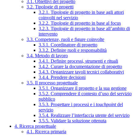
3.1. Obiettivi del progetto
3.2. Tipologie di progetti
3.2.1. Tipologie di progetto in base agli attori
coinvolti nel servizio
3.2.2. Tipologie di progetto in base al focus
3.2.3. Tipologie di progetto in base all’ambito di
intervento
3.3. Competenze, ruoli e figure coinvolte
3.3.1. Coordinatore di progetto
3.3.2. Definire ruoli e responsabilità
3.4. Metodo di lavoro
3.4.1. Definire processi, strumenti e rituali
3.4.2. Curare la documentazione di progetto
3.4.3. Organizzare tavoli tecnici collaborativi
3.4.4. Prendere decisioni
3.5. Il processo progettuale
3.5.1. Organizzare il progetto e la sua gestione
3.5.2. Comprendere il contesto d’uso del servizio
pubblico
3.5.3. Progettare i processi e i
touchpoint
del
servizio
3.5.4. Realizzare l’interfaccia utente del servizio
3.5.5. Validare la soluzione ottenuta
4. Ricerca progettuale
4.1. Ricerca primaria