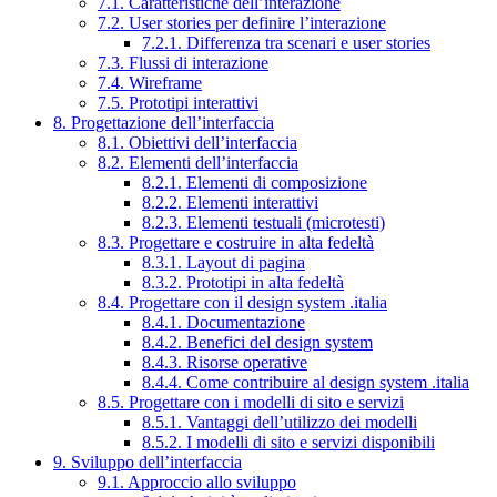
7.1. Caratteristiche dell’interazione
7.2. User stories per definire l’interazione
7.2.1. Differenza tra scenari e user stories
7.3. Flussi di interazione
7.4. Wireframe
7.5. Prototipi interattivi
8. Progettazione dell’interfaccia
8.1. Obiettivi dell’interfaccia
8.2. Elementi dell’interfaccia
8.2.1. Elementi di composizione
8.2.2. Elementi interattivi
8.2.3. Elementi testuali (microtesti)
8.3. Progettare e costruire in alta fedeltà
8.3.1. Layout di pagina
8.3.2. Prototipi in alta fedeltà
8.4. Progettare con il design system .italia
8.4.1. Documentazione
8.4.2. Benefici del design system
8.4.3. Risorse operative
8.4.4. Come contribuire al design system .italia
8.5. Progettare con i modelli di sito e servizi
8.5.1. Vantaggi dell’utilizzo dei modelli
8.5.2. I modelli di sito e servizi disponibili
9. Sviluppo dell’interfaccia
9.1. Approccio allo sviluppo