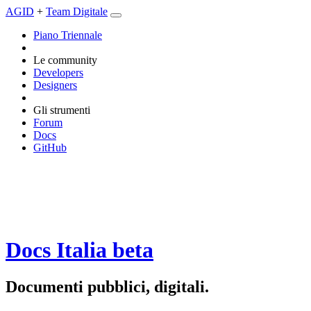
AGID
+
Team Digitale
Piano Triennale
Le community
Developers
Designers
Gli strumenti
Forum
Docs
GitHub
Docs Italia
beta
Documenti pubblici, digitali.