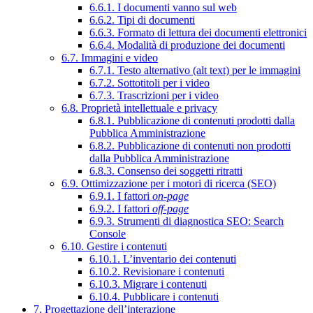
6.6.1. I documenti vanno sul web
6.6.2. Tipi di documenti
6.6.3. Formato di lettura dei documenti elettronici
6.6.4. Modalità di produzione dei documenti
6.7. Immagini e video
6.7.1. Testo alternativo (alt text) per le immagini
6.7.2. Sottotitoli per i video
6.7.3. Trascrizioni per i video
6.8. Proprietà intellettuale e privacy
6.8.1. Pubblicazione di contenuti prodotti dalla
Pubblica Amministrazione
6.8.2. Pubblicazione di contenuti non prodotti
dalla Pubblica Amministrazione
6.8.3. Consenso dei soggetti ritratti
6.9. Ottimizzazione per i motori di ricerca (SEO)
6.9.1. I fattori
on-page
6.9.2. I fattori
off-page
6.9.3. Strumenti di diagnostica SEO: Search
Console
6.10. Gestire i contenuti
6.10.1. L’inventario dei contenuti
6.10.2. Revisionare i contenuti
6.10.3. Migrare i contenuti
6.10.4. Pubblicare i contenuti
7. Progettazione dell’interazione