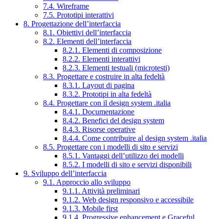
7.4. Wireframe
7.5. Prototipi interattivi
8. Progettazione dell’interfaccia
8.1. Obiettivi dell’interfaccia
8.2. Elementi dell’interfaccia
8.2.1. Elementi di composizione
8.2.2. Elementi interattivi
8.2.3. Elementi testuali (microtesti)
8.3. Progettare e costruire in alta fedeltà
8.3.1. Layout di pagina
8.3.2. Prototipi in alta fedeltà
8.4. Progettare con il design system .italia
8.4.1. Documentazione
8.4.2. Benefici del design system
8.4.3. Risorse operative
8.4.4. Come contribuire al design system .italia
8.5. Progettare con i modelli di sito e servizi
8.5.1. Vantaggi dell’utilizzo dei modelli
8.5.2. I modelli di sito e servizi disponibili
9. Sviluppo dell’interfaccia
9.1. Approccio allo sviluppo
9.1.1. Attività preliminari
9.1.2. Web design responsivo e accessibile
9.1.3. Mobile first
9.1.4. Progressive enhancement e Graceful