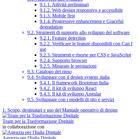
9.1.1. Attività preliminari
9.1.2. Web design responsivo e accessibile
9.1.3. Mobile first
9.1.4. Progressive enhancement e Graceful
degradation
9.2. Strumenti di supporto allo sviluppo del software
9.2.1. Feature detection
9.2.2. Verificare le feature disponibili con Can I
use
9.2.3. Strumenti e risorse per CSS e JavaScript
9.2.4. Supporto browser
9.2.5. Misurare le prestazioni
9.3. Catalogo del riuso
9.4. Sviluppare con il design system .italia
9.4.1. Il framework Bootstrap Italia
9.4.2. Il kit di sviluppo React
9.4.3. Il kit di sviluppo Angular
9.5. Sviluppare con i modelli di sito e servizi
1. Scopo, destinatari e uso del Manuale operativo di design
Team per la Trasformazione Digitale
in collaborazione con
Agenzia per l'Italia Digitale