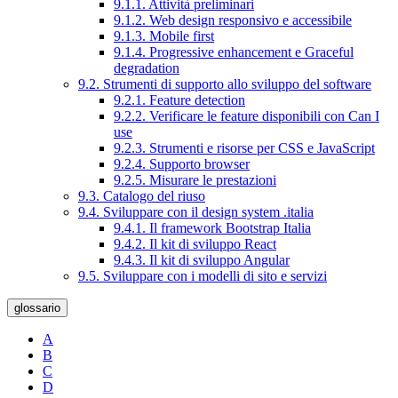
9.1.1. Attività preliminari
9.1.2. Web design responsivo e accessibile
9.1.3. Mobile first
9.1.4. Progressive enhancement e Graceful
degradation
9.2. Strumenti di supporto allo sviluppo del software
9.2.1. Feature detection
9.2.2. Verificare le feature disponibili con Can I
use
9.2.3. Strumenti e risorse per CSS e JavaScript
9.2.4. Supporto browser
9.2.5. Misurare le prestazioni
9.3. Catalogo del riuso
9.4. Sviluppare con il design system .italia
9.4.1. Il framework Bootstrap Italia
9.4.2. Il kit di sviluppo React
9.4.3. Il kit di sviluppo Angular
9.5. Sviluppare con i modelli di sito e servizi
glossario
A
B
C
D