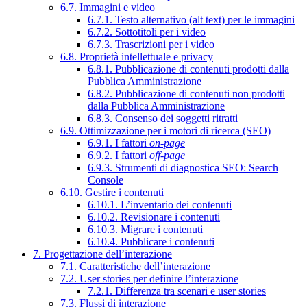
6.7. Immagini e video
6.7.1. Testo alternativo (alt text) per le immagini
6.7.2. Sottotitoli per i video
6.7.3. Trascrizioni per i video
6.8. Proprietà intellettuale e privacy
6.8.1. Pubblicazione di contenuti prodotti dalla
Pubblica Amministrazione
6.8.2. Pubblicazione di contenuti non prodotti
dalla Pubblica Amministrazione
6.8.3. Consenso dei soggetti ritratti
6.9. Ottimizzazione per i motori di ricerca (SEO)
6.9.1. I fattori
on-page
6.9.2. I fattori
off-page
6.9.3. Strumenti di diagnostica SEO: Search
Console
6.10. Gestire i contenuti
6.10.1. L’inventario dei contenuti
6.10.2. Revisionare i contenuti
6.10.3. Migrare i contenuti
6.10.4. Pubblicare i contenuti
7. Progettazione dell’interazione
7.1. Caratteristiche dell’interazione
7.2. User stories per definire l’interazione
7.2.1. Differenza tra scenari e user stories
7.3. Flussi di interazione