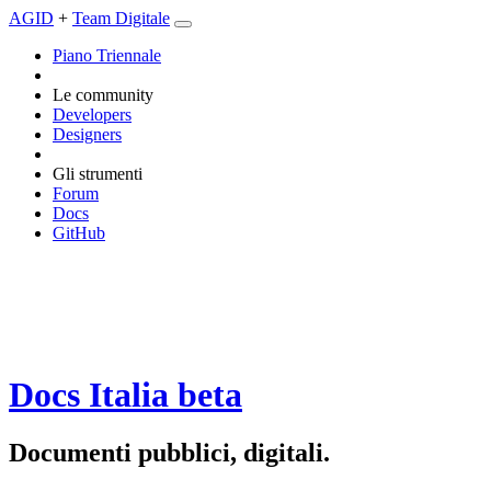
AGID
+
Team Digitale
Piano Triennale
Le community
Developers
Designers
Gli strumenti
Forum
Docs
GitHub
Docs Italia
beta
Documenti pubblici, digitali.