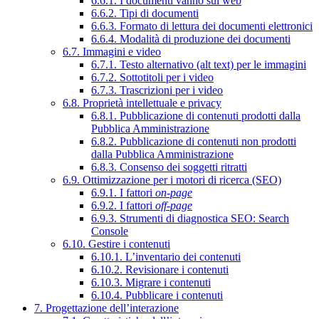
6.6.1. I documenti vanno sul web
6.6.2. Tipi di documenti
6.6.3. Formato di lettura dei documenti elettronici
6.6.4. Modalità di produzione dei documenti
6.7. Immagini e video
6.7.1. Testo alternativo (alt text) per le immagini
6.7.2. Sottotitoli per i video
6.7.3. Trascrizioni per i video
6.8. Proprietà intellettuale e privacy
6.8.1. Pubblicazione di contenuti prodotti dalla
Pubblica Amministrazione
6.8.2. Pubblicazione di contenuti non prodotti
dalla Pubblica Amministrazione
6.8.3. Consenso dei soggetti ritratti
6.9. Ottimizzazione per i motori di ricerca (SEO)
6.9.1. I fattori
on-page
6.9.2. I fattori
off-page
6.9.3. Strumenti di diagnostica SEO: Search
Console
6.10. Gestire i contenuti
6.10.1. L’inventario dei contenuti
6.10.2. Revisionare i contenuti
6.10.3. Migrare i contenuti
6.10.4. Pubblicare i contenuti
7. Progettazione dell’interazione