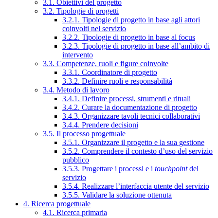
3.1. Obiettivi del progetto
3.2. Tipologie di progetti
3.2.1. Tipologie di progetto in base agli attori
coinvolti nel servizio
3.2.2. Tipologie di progetto in base al focus
3.2.3. Tipologie di progetto in base all’ambito di
intervento
3.3. Competenze, ruoli e figure coinvolte
3.3.1. Coordinatore di progetto
3.3.2. Definire ruoli e responsabilità
3.4. Metodo di lavoro
3.4.1. Definire processi, strumenti e rituali
3.4.2. Curare la documentazione di progetto
3.4.3. Organizzare tavoli tecnici collaborativi
3.4.4. Prendere decisioni
3.5. Il processo progettuale
3.5.1. Organizzare il progetto e la sua gestione
3.5.2. Comprendere il contesto d’uso del servizio
pubblico
3.5.3. Progettare i processi e i
touchpoint
del
servizio
3.5.4. Realizzare l’interfaccia utente del servizio
3.5.5. Validare la soluzione ottenuta
4. Ricerca progettuale
4.1. Ricerca primaria