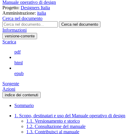
Manuale operativo di design
Progetto:
Designers Italia
Amministrazione:
italia
Cerca nel documento
Cerca nel documento
Informazioni
versione-corrente
Scarica
pdf
html
epub
Sorgente
Azioni
indice dei contenuti
Sommario
1. Scopo, destinatari e uso del Manuale operativo di design
1.1. Versionamento e storico
1.2. Consultazione del manuale
1.3. Contribuisci al manuale