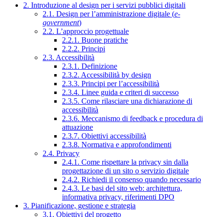
2. Introduzione al design per i servizi pubblici digitali
2.1. Design per l’amministrazione digitale (
e-
government
)
2.2. L’approccio progettuale
2.2.1. Buone pratiche
2.2.2. Principi
2.3. Accessibilità
2.3.1. Definizione
2.3.2. Accessibilità by design
2.3.3. Principi per l’accessibilità
2.3.4. Linee guida e criteri di successo
2.3.5. Come rilasciare una dichiarazione di
accessibilità
2.3.6. Meccanismo di feedback e procedura di
attuazione
2.3.7. Obiettivi accessibilità
2.3.8. Normativa e approfondimenti
2.4. Privacy
2.4.1. Come rispettare la privacy sin dalla
progettazione di un sito o servizio digitale
2.4.2. Richiedi il consenso quando necessario
2.4.3. Le basi del sito web: architettura,
informativa privacy, riferimenti DPO
3. Pianificazione, gestione e strategia
3.1. Obiettivi del progetto