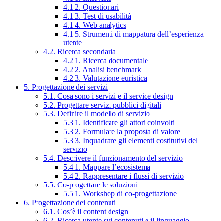
4.1.2. Questionari
4.1.3. Test di usabilità
4.1.4. Web analytics
4.1.5. Strumenti di mappatura dell’esperienza
utente
4.2. Ricerca secondaria
4.2.1. Ricerca documentale
4.2.2. Analisi benchmark
4.2.3. Valutazione euristica
5. Progettazione dei servizi
5.1. Cosa sono i servizi e il service design
5.2. Progettare servizi pubblici digitali
5.3. Definire il modello di servizio
5.3.1. Identificare gli attori coinvolti
5.3.2. Formulare la proposta di valore
5.3.3. Inquadrare gli elementi costitutivi del
servizio
5.4. Descrivere il funzionamento del servizio
5.4.1. Mappare l’ecosistema
5.4.2. Rappresentare i flussi di servizio
5.5. Co-progettare le soluzioni
5.5.1. Workshop di co-progettazione
6. Progettazione dei contenuti
6.1. Cos’è il content design
6.2. Ricerca utente sui contenuti e il linguaggio