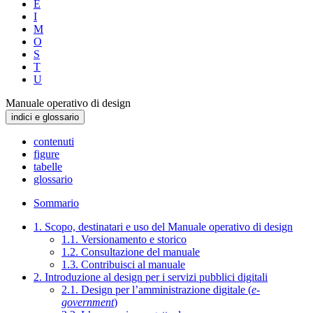
E
I
M
O
S
T
U
Manuale operativo di design
indici e glossario
contenuti
figure
tabelle
glossario
Sommario
1. Scopo, destinatari e uso del Manuale operativo di design
1.1. Versionamento e storico
1.2. Consultazione del manuale
1.3. Contribuisci al manuale
2. Introduzione al design per i servizi pubblici digitali
2.1. Design per l’amministrazione digitale (
e-
government
)