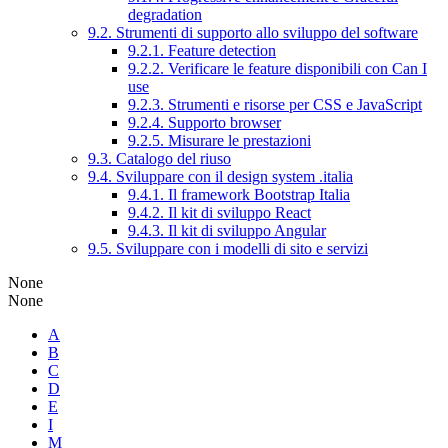
degradation
9.2. Strumenti di supporto allo sviluppo del software
9.2.1. Feature detection
9.2.2. Verificare le feature disponibili con Can I
use
9.2.3. Strumenti e risorse per CSS e JavaScript
9.2.4. Supporto browser
9.2.5. Misurare le prestazioni
9.3. Catalogo del riuso
9.4. Sviluppare con il design system .italia
9.4.1. Il framework Bootstrap Italia
9.4.2. Il kit di sviluppo React
9.4.3. Il kit di sviluppo Angular
9.5. Sviluppare con i modelli di sito e servizi
None
None
A
B
C
D
E
I
M