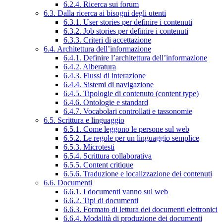
6.2.4. Ricerca sui forum
6.3. Dalla ricerca ai bisogni degli utenti
6.3.1. User stories per definire i contenuti
6.3.2. Job stories per definire i contenuti
6.3.3. Criteri di accettazione
6.4. Architettura dell’informazione
6.4.1. Definire l’architettura dell’informazione
6.4.2. Alberatura
6.4.3. Flussi di interazione
6.4.4. Sistemi di navigazione
6.4.5. Tipologie di contenuto (content type)
6.4.6. Ontologie e standard
6.4.7. Vocabolari controllati e tassonomie
6.5. Scrittura e linguaggio
6.5.1. Come leggono le persone sul web
6.5.2. Le regole per un linguaggio semplice
6.5.3. Microtesti
6.5.4. Scrittura collaborativa
6.5.5. Content critique
6.5.6. Traduzione e localizzazione dei contenuti
6.6. Documenti
6.6.1. I documenti vanno sul web
6.6.2. Tipi di documenti
6.6.3. Formato di lettura dei documenti elettronici
6.6.4. Modalità di produzione dei documenti