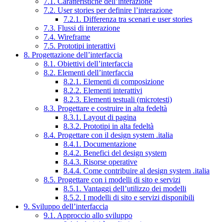
7.1. Caratteristiche dell’interazione
7.2. User stories per definire l’interazione
7.2.1. Differenza tra scenari e user stories
7.3. Flussi di interazione
7.4. Wireframe
7.5. Prototipi interattivi
8. Progettazione dell’interfaccia
8.1. Obiettivi dell’interfaccia
8.2. Elementi dell’interfaccia
8.2.1. Elementi di composizione
8.2.2. Elementi interattivi
8.2.3. Elementi testuali (microtesti)
8.3. Progettare e costruire in alta fedeltà
8.3.1. Layout di pagina
8.3.2. Prototipi in alta fedeltà
8.4. Progettare con il design system .italia
8.4.1. Documentazione
8.4.2. Benefici del design system
8.4.3. Risorse operative
8.4.4. Come contribuire al design system .italia
8.5. Progettare con i modelli di sito e servizi
8.5.1. Vantaggi dell’utilizzo dei modelli
8.5.2. I modelli di sito e servizi disponibili
9. Sviluppo dell’interfaccia
9.1. Approccio allo sviluppo