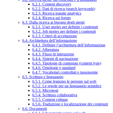
6.2.1. Content discovery
6.2.2. Dati di ricerca (search keywords)
6.2.3. Ricerca tramite analytics
6.2.4. Ricerca sui forum
6.3. Dalla ricerca ai bisogni degli utenti
6.3.1. User stories per definire i contenuti
6.3.2. Job stories per definire i contenuti
6.3.3. Criteri di accettazione
6.4. Architettura dell’informazione
6.4.1. Definire l’architettura dell’informazione
6.4.2. Alberatura
6.4.3. Flussi di interazione
6.4.4. Sistemi di navigazione
6.4.5. Tipologie di contenuto (content type)
6.4.6. Ontologie e standard
6.4.7. Vocabolari controllati e tassonomie
6.5. Scrittura e linguaggio
6.5.1. Come leggono le persone sul web
6.5.2. Le regole per un linguaggio semplice
6.5.3. Microtesti
6.5.4. Scrittura collaborativa
6.5.5. Content critique
6.5.6. Traduzione e localizzazione dei contenuti
6.6. Documenti