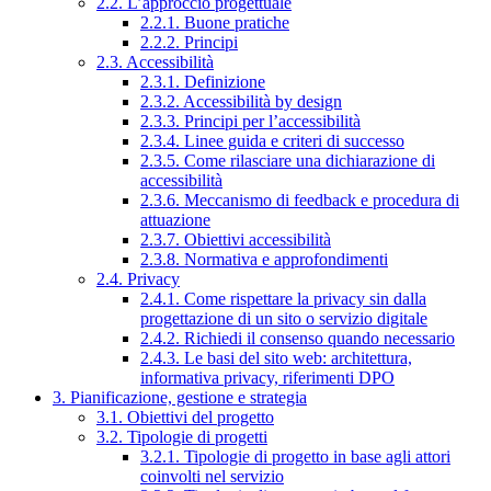
2.2. L’approccio progettuale
2.2.1. Buone pratiche
2.2.2. Principi
2.3. Accessibilità
2.3.1. Definizione
2.3.2. Accessibilità by design
2.3.3. Principi per l’accessibilità
2.3.4. Linee guida e criteri di successo
2.3.5. Come rilasciare una dichiarazione di
accessibilità
2.3.6. Meccanismo di feedback e procedura di
attuazione
2.3.7. Obiettivi accessibilità
2.3.8. Normativa e approfondimenti
2.4. Privacy
2.4.1. Come rispettare la privacy sin dalla
progettazione di un sito o servizio digitale
2.4.2. Richiedi il consenso quando necessario
2.4.3. Le basi del sito web: architettura,
informativa privacy, riferimenti DPO
3. Pianificazione, gestione e strategia
3.1. Obiettivi del progetto
3.2. Tipologie di progetti
3.2.1. Tipologie di progetto in base agli attori
coinvolti nel servizio