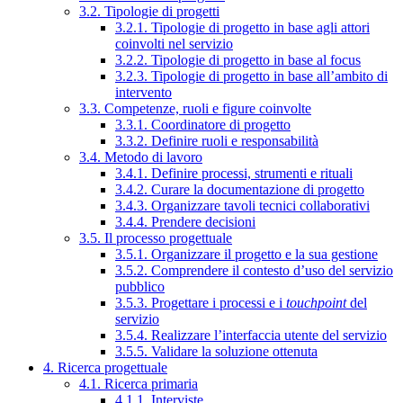
3.2. Tipologie di progetti
3.2.1. Tipologie di progetto in base agli attori
coinvolti nel servizio
3.2.2. Tipologie di progetto in base al focus
3.2.3. Tipologie di progetto in base all’ambito di
intervento
3.3. Competenze, ruoli e figure coinvolte
3.3.1. Coordinatore di progetto
3.3.2. Definire ruoli e responsabilità
3.4. Metodo di lavoro
3.4.1. Definire processi, strumenti e rituali
3.4.2. Curare la documentazione di progetto
3.4.3. Organizzare tavoli tecnici collaborativi
3.4.4. Prendere decisioni
3.5. Il processo progettuale
3.5.1. Organizzare il progetto e la sua gestione
3.5.2. Comprendere il contesto d’uso del servizio
pubblico
3.5.3. Progettare i processi e i
touchpoint
del
servizio
3.5.4. Realizzare l’interfaccia utente del servizio
3.5.5. Validare la soluzione ottenuta
4. Ricerca progettuale
4.1. Ricerca primaria
4.1.1. Interviste