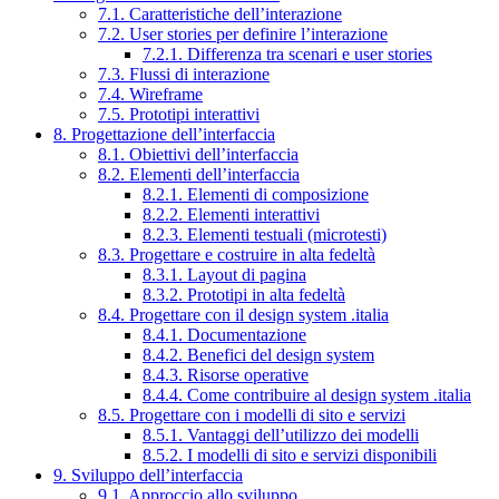
7.1. Caratteristiche dell’interazione
7.2. User stories per definire l’interazione
7.2.1. Differenza tra scenari e user stories
7.3. Flussi di interazione
7.4. Wireframe
7.5. Prototipi interattivi
8. Progettazione dell’interfaccia
8.1. Obiettivi dell’interfaccia
8.2. Elementi dell’interfaccia
8.2.1. Elementi di composizione
8.2.2. Elementi interattivi
8.2.3. Elementi testuali (microtesti)
8.3. Progettare e costruire in alta fedeltà
8.3.1. Layout di pagina
8.3.2. Prototipi in alta fedeltà
8.4. Progettare con il design system .italia
8.4.1. Documentazione
8.4.2. Benefici del design system
8.4.3. Risorse operative
8.4.4. Come contribuire al design system .italia
8.5. Progettare con i modelli di sito e servizi
8.5.1. Vantaggi dell’utilizzo dei modelli
8.5.2. I modelli di sito e servizi disponibili
9. Sviluppo dell’interfaccia
9.1. Approccio allo sviluppo