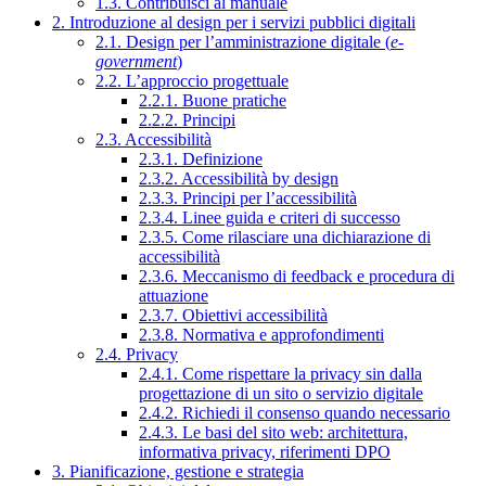
1.3. Contribuisci al manuale
2. Introduzione al design per i servizi pubblici digitali
2.1. Design per l’amministrazione digitale (
e-
government
)
2.2. L’approccio progettuale
2.2.1. Buone pratiche
2.2.2. Principi
2.3. Accessibilità
2.3.1. Definizione
2.3.2. Accessibilità by design
2.3.3. Principi per l’accessibilità
2.3.4. Linee guida e criteri di successo
2.3.5. Come rilasciare una dichiarazione di
accessibilità
2.3.6. Meccanismo di feedback e procedura di
attuazione
2.3.7. Obiettivi accessibilità
2.3.8. Normativa e approfondimenti
2.4. Privacy
2.4.1. Come rispettare la privacy sin dalla
progettazione di un sito o servizio digitale
2.4.2. Richiedi il consenso quando necessario
2.4.3. Le basi del sito web: architettura,
informativa privacy, riferimenti DPO
3. Pianificazione, gestione e strategia