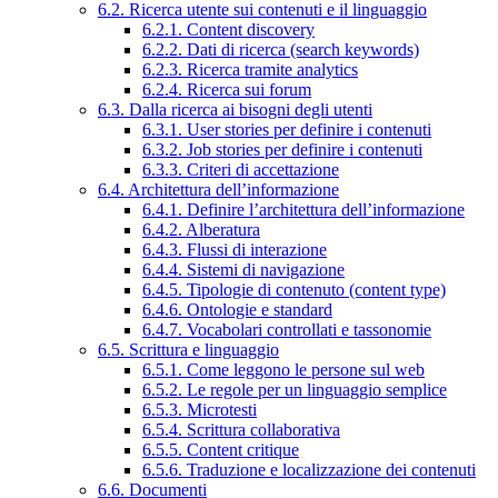
6.2. Ricerca utente sui contenuti e il linguaggio
6.2.1. Content discovery
6.2.2. Dati di ricerca (search keywords)
6.2.3. Ricerca tramite analytics
6.2.4. Ricerca sui forum
6.3. Dalla ricerca ai bisogni degli utenti
6.3.1. User stories per definire i contenuti
6.3.2. Job stories per definire i contenuti
6.3.3. Criteri di accettazione
6.4. Architettura dell’informazione
6.4.1. Definire l’architettura dell’informazione
6.4.2. Alberatura
6.4.3. Flussi di interazione
6.4.4. Sistemi di navigazione
6.4.5. Tipologie di contenuto (content type)
6.4.6. Ontologie e standard
6.4.7. Vocabolari controllati e tassonomie
6.5. Scrittura e linguaggio
6.5.1. Come leggono le persone sul web
6.5.2. Le regole per un linguaggio semplice
6.5.3. Microtesti
6.5.4. Scrittura collaborativa
6.5.5. Content critique
6.5.6. Traduzione e localizzazione dei contenuti
6.6. Documenti