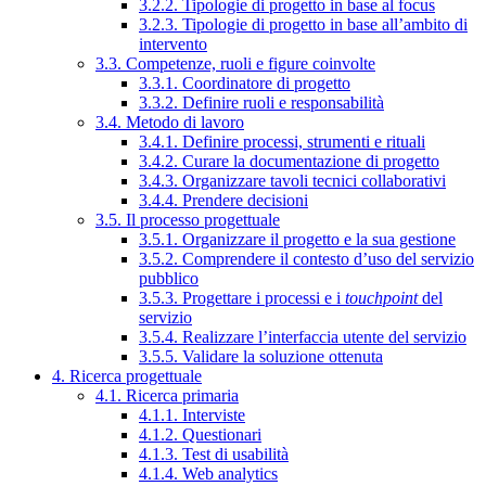
3.2.2. Tipologie di progetto in base al focus
3.2.3. Tipologie di progetto in base all’ambito di
intervento
3.3. Competenze, ruoli e figure coinvolte
3.3.1. Coordinatore di progetto
3.3.2. Definire ruoli e responsabilità
3.4. Metodo di lavoro
3.4.1. Definire processi, strumenti e rituali
3.4.2. Curare la documentazione di progetto
3.4.3. Organizzare tavoli tecnici collaborativi
3.4.4. Prendere decisioni
3.5. Il processo progettuale
3.5.1. Organizzare il progetto e la sua gestione
3.5.2. Comprendere il contesto d’uso del servizio
pubblico
3.5.3. Progettare i processi e i
touchpoint
del
servizio
3.5.4. Realizzare l’interfaccia utente del servizio
3.5.5. Validare la soluzione ottenuta
4. Ricerca progettuale
4.1. Ricerca primaria
4.1.1. Interviste
4.1.2. Questionari
4.1.3. Test di usabilità
4.1.4. Web analytics