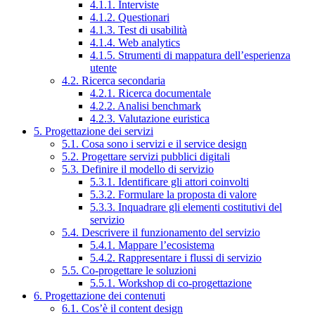
4.1.1. Interviste
4.1.2. Questionari
4.1.3. Test di usabilità
4.1.4. Web analytics
4.1.5. Strumenti di mappatura dell’esperienza
utente
4.2. Ricerca secondaria
4.2.1. Ricerca documentale
4.2.2. Analisi benchmark
4.2.3. Valutazione euristica
5. Progettazione dei servizi
5.1. Cosa sono i servizi e il service design
5.2. Progettare servizi pubblici digitali
5.3. Definire il modello di servizio
5.3.1. Identificare gli attori coinvolti
5.3.2. Formulare la proposta di valore
5.3.3. Inquadrare gli elementi costitutivi del
servizio
5.4. Descrivere il funzionamento del servizio
5.4.1. Mappare l’ecosistema
5.4.2. Rappresentare i flussi di servizio
5.5. Co-progettare le soluzioni
5.5.1. Workshop di co-progettazione
6. Progettazione dei contenuti
6.1. Cos’è il content design