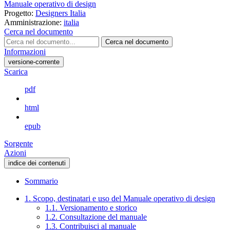
Manuale operativo di design
Progetto:
Designers Italia
Amministrazione:
italia
Cerca nel documento
Cerca nel documento
Informazioni
versione-corrente
Scarica
pdf
html
epub
Sorgente
Azioni
indice dei contenuti
Sommario
1. Scopo, destinatari e uso del Manuale operativo di design
1.1. Versionamento e storico
1.2. Consultazione del manuale
1.3. Contribuisci al manuale