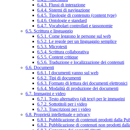
6.4.3. Flussi di interazione
6.4.4. Sistemi di navigazione
6.4.5. Tipologie di contenuto (content type)
6.4.6. Ontologie e standard
6.4.7. Vocabolari controllati e tassonomie
6.5. Scrittura e linguaggio
6.5.1. Come leggono le persone sul web
6.5.2. Le regole per un linguaggio semplice
6.5.3. Microtesti
6.5.4. Scrittura collaborativa
6.5.5. Content critique
6.5.6. Traduzione e localizzazione dei contenuti
6.6. Documenti
6.6.1. I documenti vanno sul web
6.6.2. Tipi di documenti
6.6.3. Formato di lettura dei documenti elettronici
6.6.4. Modalità di produzione dei documenti
6.7. Immagini e video
6.7.1. Testo alternativo (alt text) per le immagini
6.7.2. Sottotitoli per i video
6.7.3. Trascrizioni per i video
6.8. Proprietà intellettuale e privacy
6.8.1. Pubblicazione di contenuti prodotti dalla P
6.8.2. Pubblicazione di contenuti non prodotti dal