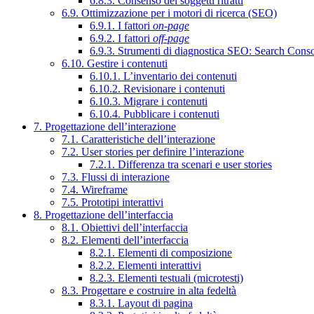
6.8.3. Consenso dei soggetti ritratti
6.9. Ottimizzazione per i motori di ricerca (SEO)
6.9.1. I fattori
on-page
6.9.2. I fattori
off-page
6.9.3. Strumenti di diagnostica SEO: Search Cons
6.10. Gestire i contenuti
6.10.1. L’inventario dei contenuti
6.10.2. Revisionare i contenuti
6.10.3. Migrare i contenuti
6.10.4. Pubblicare i contenuti
7. Progettazione dell’interazione
7.1. Caratteristiche dell’interazione
7.2. User stories per definire l’interazione
7.2.1. Differenza tra scenari e user stories
7.3. Flussi di interazione
7.4. Wireframe
7.5. Prototipi interattivi
8. Progettazione dell’interfaccia
8.1. Obiettivi dell’interfaccia
8.2. Elementi dell’interfaccia
8.2.1. Elementi di composizione
8.2.2. Elementi interattivi
8.2.3. Elementi testuali (microtesti)
8.3. Progettare e costruire in alta fedeltà
8.3.1. Layout di pagina