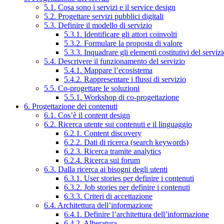
5.1. Cosa sono i servizi e il service design
5.2. Progettare servizi pubblici digitali
5.3. Definire il modello di servizio
5.3.1. Identificare gli attori coinvolti
5.3.2. Formulare la proposta di valore
5.3.3. Inquadrare gli elementi costitutivi del serviz
5.4. Descrivere il funzionamento del servizio
5.4.1. Mappare l’ecosistema
5.4.2. Rappresentare i flussi di servizio
5.5. Co-progettare le soluzioni
5.5.1. Workshop di co-progettazione
6. Progettazione dei contenuti
6.1. Cos’è il content design
6.2. Ricerca utente sui contenuti e il linguaggio
6.2.1. Content discovery
6.2.2. Dati di ricerca (search keywords)
6.2.3. Ricerca tramite analytics
6.2.4. Ricerca sui forum
6.3. Dalla ricerca ai bisogni degli utenti
6.3.1. User stories per definire i contenuti
6.3.2. Job stories per definire i contenuti
6.3.3. Criteri di accettazione
6.4. Architettura dell’informazione
6.4.1. Definire l’architettura dell’informazione
6.4.2. Alberatura