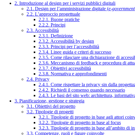
2. Introduzione al design per i servizi pubblici digitali
2.1. Design per l’amministrazione digitale (
e-government
2.2. L’approccio progettuale
2.2.1. Buone pratiche
2.2.2. Principi
2.3. Accessibilità
2.3.1. Definizione
2.3.2. Accessibilità by design
2.3.3. Principi per l’accessibilità
2.3.4. Linee guida e criteri di successo
2.3.5. Come rilasciare una dichiarazione di accessib
2.3.6. Meccanismo di feedback e procedura di attu
2.3.7. Obiettivi accessibilità
2.3.8. Normativa e approfondimenti
2.4. Privacy
2.4.1. Come rispettare la privacy sin dalla progettaz
2.4.2. Richiedi il consenso quando necessario
2.4.3. Le basi del sito web: architettura, informati
3. Pianificazione, gestione e strategia
3.1. Obiettivi del progetto
3.2. Tipologie di progetti
3.2.1. Tipologie di progetto in base agli attori coinv
3.2.2. Tipologie di progetto in base al focus
3.2.3. Tipologie di progetto in base all’ambito di i
3.3. Competenze, ruoli e figure coinvolte