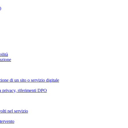
)
ilità
azione
ione di un sito o servizio digitale
va privacy, riferimenti DPO
olti nel servizio
ntervento