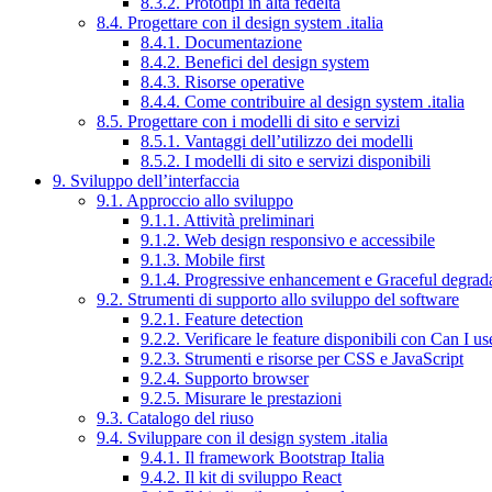
8.3.2. Prototipi in alta fedeltà
8.4. Progettare con il design system .italia
8.4.1. Documentazione
8.4.2. Benefici del design system
8.4.3. Risorse operative
8.4.4. Come contribuire al design system .italia
8.5. Progettare con i modelli di sito e servizi
8.5.1. Vantaggi dell’utilizzo dei modelli
8.5.2. I modelli di sito e servizi disponibili
9. Sviluppo dell’interfaccia
9.1. Approccio allo sviluppo
9.1.1. Attività preliminari
9.1.2. Web design responsivo e accessibile
9.1.3. Mobile first
9.1.4. Progressive enhancement e Graceful degrad
9.2. Strumenti di supporto allo sviluppo del software
9.2.1. Feature detection
9.2.2. Verificare le feature disponibili con Can I us
9.2.3. Strumenti e risorse per CSS e JavaScript
9.2.4. Supporto browser
9.2.5. Misurare le prestazioni
9.3. Catalogo del riuso
9.4. Sviluppare con il design system .italia
9.4.1. Il framework Bootstrap Italia
9.4.2. Il kit di sviluppo React