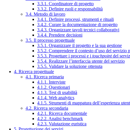
3.3.1. Coordinatore di progetto
3.3.2. Definire ruoli e responsabilità
3.4. Metodo di lavoro
3.4.1. Definire processi, strumenti e rituali
3.4.2. Curare la documentazione di progetto
3.4.3. Organizzare tavoli tecnici collaborativi
3.4.4. Prendere decisioni
3.5. Il processo progettuale
3.5.1. Organizzare il progetto e la sua gestione
3.5.2. Comprendere il contesto d’uso del servizio 
3.5.3. Progettare i processi e i
touchpoint
del servi
3.5.4. Realizzare l’interfaccia utente del servizio
3.5.5. Validare la soluzione ottenuta
4. Ricerca progettuale
4.1. Ricerca primaria
4.1.1. Interviste
4.1.2. Questionari
4.1.3. Test di usabilità
4.1.4. Web analytics
4.1.5. Strumenti di mappatura dell’esperienza uten
4.2. Ricerca secondaria
4.2.1. Ricerca documentale
4.2.2. Analisi benchmark
4.2.3. Valutazione euristica
5. Progettazione dei servizi