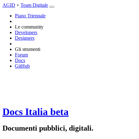
AGID
+
Team Digitale
Piano Triennale
Le community
Developers
Designers
Gli strumenti
Forum
Docs
GitHub
Docs Italia
beta
Documenti pubblici, digitali.