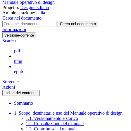
Manuale operativo di design
Progetto:
Designers Italia
Amministrazione:
italia
Cerca nel documento
Cerca nel documento
Informazioni
versione-corrente
Scarica
pdf
html
epub
Sorgente
Azioni
indice dei contenuti
Sommario
1. Scopo, destinatari e uso del Manuale operativo di design
1.1. Versionamento e storico
1.2. Consultazione del manuale
1.3. Contribuisci al manuale