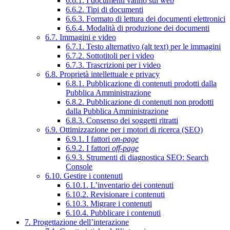
6.6.1. I documenti vanno sul web
6.6.2. Tipi di documenti
6.6.3. Formato di lettura dei documenti elettronici
6.6.4. Modalità di produzione dei documenti
6.7. Immagini e video
6.7.1. Testo alternativo (alt text) per le immagini
6.7.2. Sottotitoli per i video
6.7.3. Trascrizioni per i video
6.8. Proprietà intellettuale e privacy
6.8.1. Pubblicazione di contenuti prodotti dalla
Pubblica Amministrazione
6.8.2. Pubblicazione di contenuti non prodotti
dalla Pubblica Amministrazione
6.8.3. Consenso dei soggetti ritratti
6.9. Ottimizzazione per i motori di ricerca (SEO)
6.9.1. I fattori
on-page
6.9.2. I fattori
off-page
6.9.3. Strumenti di diagnostica SEO: Search
Console
6.10. Gestire i contenuti
6.10.1. L’inventario dei contenuti
6.10.2. Revisionare i contenuti
6.10.3. Migrare i contenuti
6.10.4. Pubblicare i contenuti
7. Progettazione dell’interazione