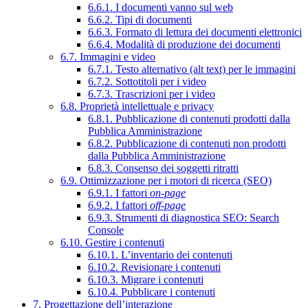
6.6.1. I documenti vanno sul web
6.6.2. Tipi di documenti
6.6.3. Formato di lettura dei documenti elettronici
6.6.4. Modalità di produzione dei documenti
6.7. Immagini e video
6.7.1. Testo alternativo (alt text) per le immagini
6.7.2. Sottotitoli per i video
6.7.3. Trascrizioni per i video
6.8. Proprietà intellettuale e privacy
6.8.1. Pubblicazione di contenuti prodotti dalla
Pubblica Amministrazione
6.8.2. Pubblicazione di contenuti non prodotti
dalla Pubblica Amministrazione
6.8.3. Consenso dei soggetti ritratti
6.9. Ottimizzazione per i motori di ricerca (SEO)
6.9.1. I fattori
on-page
6.9.2. I fattori
off-page
6.9.3. Strumenti di diagnostica SEO: Search
Console
6.10. Gestire i contenuti
6.10.1. L’inventario dei contenuti
6.10.2. Revisionare i contenuti
6.10.3. Migrare i contenuti
6.10.4. Pubblicare i contenuti
7. Progettazione dell’interazione