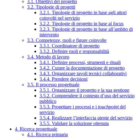
3.1. Obiettivi del progetto
3.2. Tipologie di progetti
3.2.1. Tipologie di progetto in base agli attori
coinvolti nel servizio
3.2.2. Tipologie di progetto in base al focus
3.2.3. Tipologie di progetto in base all’ambito di
intervento
3.3. Competenze, ruoli e figure coinvolte
3.3.1. Coordinatore di progetto
3.3.2. Definire ruoli e responsabilità
3.4. Metodo di lavoro
3.4.1. Definire processi, strumenti e rituali
3.4.2. Curare la documentazione di progetto
3.4.3. Organizzare tavoli tecnici collaborativi
3.4.4. Prendere decisioni
3.5. Il processo progettuale
3.5.1. Organizzare il progetto e la sua gestione
3.5.2. Comprendere il contesto d’uso del servizio
pubblico
3.5.3. Progettare i processi e i
touchpoint
del
servizio
3.5.4. Realizzare l’interfaccia utente del servizio
3.5.5. Validare la soluzione ottenuta
4. Ricerca progettuale
4.1. Ricerca primaria