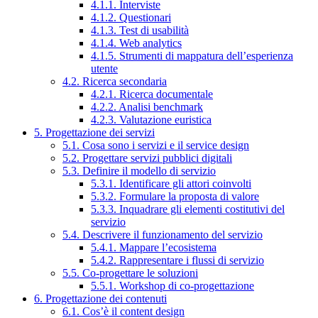
4.1.1. Interviste
4.1.2. Questionari
4.1.3. Test di usabilità
4.1.4. Web analytics
4.1.5. Strumenti di mappatura dell’esperienza
utente
4.2. Ricerca secondaria
4.2.1. Ricerca documentale
4.2.2. Analisi benchmark
4.2.3. Valutazione euristica
5. Progettazione dei servizi
5.1. Cosa sono i servizi e il service design
5.2. Progettare servizi pubblici digitali
5.3. Definire il modello di servizio
5.3.1. Identificare gli attori coinvolti
5.3.2. Formulare la proposta di valore
5.3.3. Inquadrare gli elementi costitutivi del
servizio
5.4. Descrivere il funzionamento del servizio
5.4.1. Mappare l’ecosistema
5.4.2. Rappresentare i flussi di servizio
5.5. Co-progettare le soluzioni
5.5.1. Workshop di co-progettazione
6. Progettazione dei contenuti
6.1. Cos’è il content design