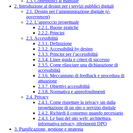
1.3. Contribuisci al manuale
2. Introduzione al design per i servizi pubblici digitali
2.1. Design per l’amministrazione digitale (
e-
government
)
2.2. L’approccio progettuale
2.2.1. Buone pratiche
2.2.2. Principi
2.3. Accessibilità
2.3.1. Definizione
2.3.2. Accessibilità by design
2.3.3. Principi per l’accessibilità
2.3.4. Linee guida e criteri di successo
2.3.5. Come rilasciare una dichiarazione di
accessibilità
2.3.6. Meccanismo di feedback e procedura di
attuazione
2.3.7. Obiettivi accessibilità
2.3.8. Normativa e approfondimenti
2.4. Privacy
2.4.1. Come rispettare la privacy sin dalla
progettazione di un sito o servizio digitale
2.4.2. Richiedi il consenso quando necessario
2.4.3. Le basi del sito web: architettura,
informativa privacy, riferimenti DPO
3. Pianificazione, gestione e strategia