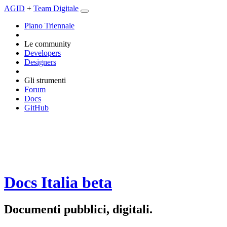
AGID
+
Team Digitale
Piano Triennale
Le community
Developers
Designers
Gli strumenti
Forum
Docs
GitHub
Docs Italia
beta
Documenti pubblici, digitali.