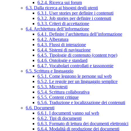
6.2.4. Ricerca sui forum
6.3. Dalla ricerca ai bisogni degli utenti
6.3.1. User stories per definire i contenuti
6.3.2. Job stories per definire i contenuti
6.3.3. Criteri di accettazione
6.4. Architettura dell’informazione
6.4.1. Definire l’architettura dell’informazione
6.4.2. Alberatura
6.4.3. Flussi di interazione
6.4.4. Sistemi di navigazione
6.4.5. Tipologie di contenuto (content type)
6.4.6. Ontologie e standard
6.4.7. Vocabolari controllati e tassonomie
6.5. Scrittura e linguaggio
6.5.1. Come leggono le persone sul web
6.5.2. Le regole per un linguaggio semplice
6.5.3. Microtesti
6.5.4. Scrittura collaborativa
6.5.5. Content critique
6.5.6. Traduzione e localizzazione dei contenuti
6.6. Documenti
6.6.1. I documenti vanno sul web
6.6.2. Tipi di documenti
6.6.3. Formato di lettura dei documenti elettronici
6.6.4. Modalità di produzione dei documenti