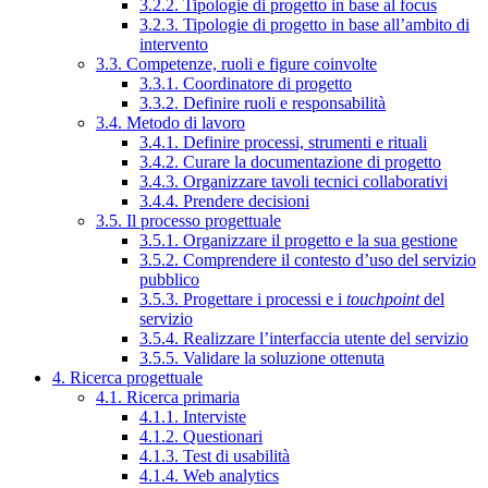
3.2.2. Tipologie di progetto in base al focus
3.2.3. Tipologie di progetto in base all’ambito di
intervento
3.3. Competenze, ruoli e figure coinvolte
3.3.1. Coordinatore di progetto
3.3.2. Definire ruoli e responsabilità
3.4. Metodo di lavoro
3.4.1. Definire processi, strumenti e rituali
3.4.2. Curare la documentazione di progetto
3.4.3. Organizzare tavoli tecnici collaborativi
3.4.4. Prendere decisioni
3.5. Il processo progettuale
3.5.1. Organizzare il progetto e la sua gestione
3.5.2. Comprendere il contesto d’uso del servizio
pubblico
3.5.3. Progettare i processi e i
touchpoint
del
servizio
3.5.4. Realizzare l’interfaccia utente del servizio
3.5.5. Validare la soluzione ottenuta
4. Ricerca progettuale
4.1. Ricerca primaria
4.1.1. Interviste
4.1.2. Questionari
4.1.3. Test di usabilità
4.1.4. Web analytics