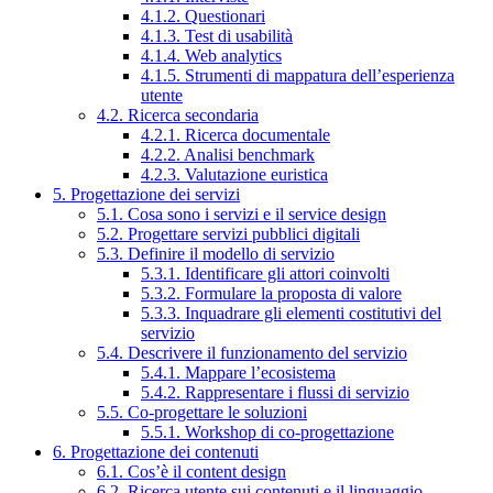
4.1.2. Questionari
4.1.3. Test di usabilità
4.1.4. Web analytics
4.1.5. Strumenti di mappatura dell’esperienza
utente
4.2. Ricerca secondaria
4.2.1. Ricerca documentale
4.2.2. Analisi benchmark
4.2.3. Valutazione euristica
5. Progettazione dei servizi
5.1. Cosa sono i servizi e il service design
5.2. Progettare servizi pubblici digitali
5.3. Definire il modello di servizio
5.3.1. Identificare gli attori coinvolti
5.3.2. Formulare la proposta di valore
5.3.3. Inquadrare gli elementi costitutivi del
servizio
5.4. Descrivere il funzionamento del servizio
5.4.1. Mappare l’ecosistema
5.4.2. Rappresentare i flussi di servizio
5.5. Co-progettare le soluzioni
5.5.1. Workshop di co-progettazione
6. Progettazione dei contenuti
6.1. Cos’è il content design
6.2. Ricerca utente sui contenuti e il linguaggio