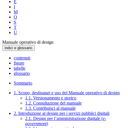
E
I
M
O
S
T
U
Manuale operativo di design
indici e glossario
contenuti
figure
tabelle
glossario
Sommario
1. Scopo, destinatari e uso del Manuale operativo di design
1.1. Versionamento e storico
1.2. Consultazione del manuale
1.3. Contribuisci al manuale
2. Introduzione al design per i servizi pubblici digitali
2.1. Design per l’amministrazione digitale (
e-
government
)