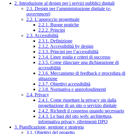
2. Introduzione al design per i servizi pubblici digitali
2.1. Design per l’amministrazione digitale (
e-
government
)
2.2. L’approccio progettuale
2.2.1. Buone pratiche
2.2.2. Principi
2.3. Accessibilità
2.3.1. Definizione
2.3.2. Accessibilità by design
2.3.3. Principi per l’accessibilità
2.3.4. Linee guida e criteri di successo
2.3.5. Come rilasciare una dichiarazione di
accessibilità
2.3.6. Meccanismo di feedback e procedura di
attuazione
2.3.7. Obiettivi accessibilità
2.3.8. Normativa e approfondimenti
2.4. Privacy
2.4.1. Come rispettare la privacy sin dalla
progettazione di un sito o servizio digitale
2.4.2. Richiedi il consenso quando necessario
2.4.3. Le basi del sito web: architettura,
informativa privacy, riferimenti DPO
3. Pianificazione, gestione e strategia
3.1. Obiettivi del progetto