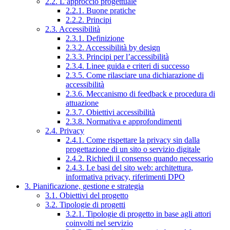
2.2. L’approccio progettuale
2.2.1. Buone pratiche
2.2.2. Principi
2.3. Accessibilità
2.3.1. Definizione
2.3.2. Accessibilità by design
2.3.3. Principi per l’accessibilità
2.3.4. Linee guida e criteri di successo
2.3.5. Come rilasciare una dichiarazione di
accessibilità
2.3.6. Meccanismo di feedback e procedura di
attuazione
2.3.7. Obiettivi accessibilità
2.3.8. Normativa e approfondimenti
2.4. Privacy
2.4.1. Come rispettare la privacy sin dalla
progettazione di un sito o servizio digitale
2.4.2. Richiedi il consenso quando necessario
2.4.3. Le basi del sito web: architettura,
informativa privacy, riferimenti DPO
3. Pianificazione, gestione e strategia
3.1. Obiettivi del progetto
3.2. Tipologie di progetti
3.2.1. Tipologie di progetto in base agli attori
coinvolti nel servizio