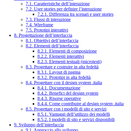
7.1. Caratteristiche dell’interazione
7.2. User stories per definire l’interazione
7.2.1. Differenza tra scenari e user stories
7.3. Flussi di interazione
7.4. Wireframe
7.5. Prototipi interattivi
8. Progettazione dell’interfaccia
8.1. Obiettivi dell’interfaccia
8.2. Elementi dell’interfaccia
8.2.1. Elementi di composizione
8.2.2. Elementi interattivi
8.2.3. Elementi testuali (microtesti)
8.3. Progettare e costruire in alta fedeltà
8.3.1. Layout di pagina
8.3.2. Prototipi in alta fedeltà
8.4. Progettare con il design system .italia
8.4.1. Documentazione
8.4.2. Benefici del design system
8.4.3. Risorse operative
8.4.4. Come contribuire al design system .italia
8.5. Progettare con i modelli di sito e servizi
8.5.1. Vantaggi dell’utilizzo dei modelli
8.5.2. I modelli di sito e servizi disponibili
9. Sviluppo dell’interfaccia
9.1. Approccio allo sviluppo