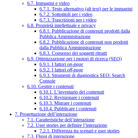
6.7. Immagini e video
6.7.1. Testo alternativo (alt text) per le immagini
6.7.2. Sottotitoli per i video
6.7.3. Trascrizioni per i video
6.8. Proprietà intellettuale e privacy
6.8.1. Pubblicazione di contenuti prodotti dalla
Pubblica Amministrazione
6.8.2. Pubblicazione di contenuti non prodotti
dalla Pubblica Amministrazione
6.8.3. Consenso dei soggetti ritratti
6.9. Ottimizzazione per i motori di ricerca (SEO)
6.9.1. I fattori
on-page
6.9.2. I fattori
off-page
6.9.3. Strumenti di diagnostica SEO: Search
Console
6.10. Gestire i contenuti
6.10.1. L’inventario dei contenuti
6.10.2. Revisionare i contenuti
6.10.3. Migrare i contenuti
6.10.4. Pubblicare i contenuti
7. Progettazione dell’interazione
7.1. Caratteristiche dell’interazione
7.2. User stories per definire l’interazione
7.2.1. Differenza tra scenari e user stories
7.3. Flussi di interazione