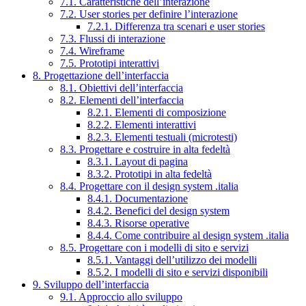
7.1. Caratteristiche dell’interazione
7.2. User stories per definire l’interazione
7.2.1. Differenza tra scenari e user stories
7.3. Flussi di interazione
7.4. Wireframe
7.5. Prototipi interattivi
8. Progettazione dell’interfaccia
8.1. Obiettivi dell’interfaccia
8.2. Elementi dell’interfaccia
8.2.1. Elementi di composizione
8.2.2. Elementi interattivi
8.2.3. Elementi testuali (microtesti)
8.3. Progettare e costruire in alta fedeltà
8.3.1. Layout di pagina
8.3.2. Prototipi in alta fedeltà
8.4. Progettare con il design system .italia
8.4.1. Documentazione
8.4.2. Benefici del design system
8.4.3. Risorse operative
8.4.4. Come contribuire al design system .italia
8.5. Progettare con i modelli di sito e servizi
8.5.1. Vantaggi dell’utilizzo dei modelli
8.5.2. I modelli di sito e servizi disponibili
9. Sviluppo dell’interfaccia
9.1. Approccio allo sviluppo