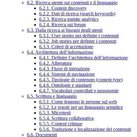
6.2. Ricerca utente sui contenuti e il linguaggio
6.2.1. Content discovery
6.2.2. Dati di ricerca (search keywords)
6.2.3. Ricerca tramite analytics
6.2.4. Ricerca sui forum
6.3. Dalla ricerca ai bisogni degli utenti
6.3.1. User stories per definire i contenuti
6.3.2. Job stories per definire i contenuti
6.3.3. Criteri di accettazione
6.4. Architettura dell’informazione
6.4.1. Definire l’architettura dell’informazione
6.4.2. Alberatura
6.4.3. Flussi di interazione
6.4.4. Sistemi di navigazione
6.4.5. Tipologie di contenuto (content type)
6.4.6. Ontologie e standard
6.4.7. Vocabolari controllati e tassonomie
6.5. Scrittura e linguaggio
6.5.1. Come leggono le persone sul web
6.5.2. Le regole per un linguaggio semplice
6.5.3. Microtesti
6.5.4. Scrittura collaborativa
6.5.5. Content critique
6.5.6. Traduzione e localizzazione dei contenuti
6.6. Documenti