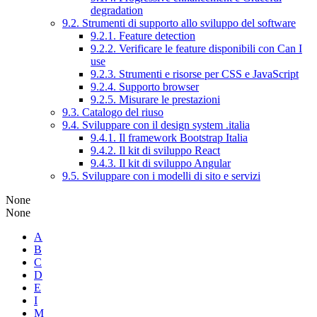
degradation
9.2. Strumenti di supporto allo sviluppo del software
9.2.1. Feature detection
9.2.2. Verificare le feature disponibili con Can I
use
9.2.3. Strumenti e risorse per CSS e JavaScript
9.2.4. Supporto browser
9.2.5. Misurare le prestazioni
9.3. Catalogo del riuso
9.4. Sviluppare con il design system .italia
9.4.1. Il framework Bootstrap Italia
9.4.2. Il kit di sviluppo React
9.4.3. Il kit di sviluppo Angular
9.5. Sviluppare con i modelli di sito e servizi
None
None
A
B
C
D
E
I
M