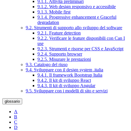
9.1.1. Attività preliminari
9.1.2. Web design responsivo e accessibile
9.1.3. Mobile first
9.1.4. Progressive enhancement e Graceful
degradation
9.2. Strumenti di supporto allo sviluppo del software
9.2.1. Feature detection
9.2.2. Verificare le feature disponibili con Can I
use
9.2.3. Strumenti e risorse per CSS e JavaScript
9.2.4. Supporto browser
9.2.5. Misurare le prestazioni
9.3. Catalogo del riuso
9.4. Sviluppare con il design system .italia
9.4.1. Il framework Bootstrap Italia
9.4.2. Il kit di sviluppo React
9.4.3. Il kit di sviluppo Angular
9.5. Sviluppare con i modelli di sito e servizi
glossario
A
B
C
D