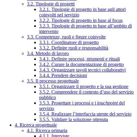
3.2. Tipologie di progetti
3.2.1. Tipologie di progetto in base agli attori
coinvolti nel servizio
3.2.2. Tipologie di progetto in base al focus
3.2.3. Tipologie di progetto in base all’ambito di
intervento
3.3. Competenze, ruoli e figure coinvolte
3.3.1. Coordinatore di progetto
3.3.2. Definire ruoli e responsabilità
3.4. Metodo di lavoro
3.4.1. Definire processi, strumenti e rituali
3.4.2. Curare la documentazione di progetto
3.4.3. Organizzare tavoli tecnici collaborativi
3.4.4. Prendere decisioni
3.5. Il processo progettuale
3.5.1. Organizzare il progetto e la sua gestione
3.5.2. Comprendere il contesto d’uso del servizio
pubblico
3.5.3. Progettare i processi e i
touchpoint
del
servizio
3.5.4. Realizzare l’interfaccia utente del servizio
3.5.5. Validare la soluzione ottenuta
4. Ricerca progettuale
4.1. Ricerca primaria
4.1.1. Interviste