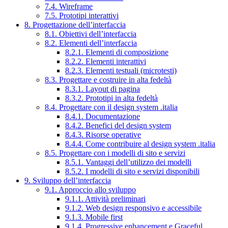
7.4. Wireframe
7.5. Prototipi interattivi
8. Progettazione dell’interfaccia
8.1. Obiettivi dell’interfaccia
8.2. Elementi dell’interfaccia
8.2.1. Elementi di composizione
8.2.2. Elementi interattivi
8.2.3. Elementi testuali (microtesti)
8.3. Progettare e costruire in alta fedeltà
8.3.1. Layout di pagina
8.3.2. Prototipi in alta fedeltà
8.4. Progettare con il design system .italia
8.4.1. Documentazione
8.4.2. Benefici del design system
8.4.3. Risorse operative
8.4.4. Come contribuire al design system .italia
8.5. Progettare con i modelli di sito e servizi
8.5.1. Vantaggi dell’utilizzo dei modelli
8.5.2. I modelli di sito e servizi disponibili
9. Sviluppo dell’interfaccia
9.1. Approccio allo sviluppo
9.1.1. Attività preliminari
9.1.2. Web design responsivo e accessibile
9.1.3. Mobile first
9.1.4. Progressive enhancement e Graceful