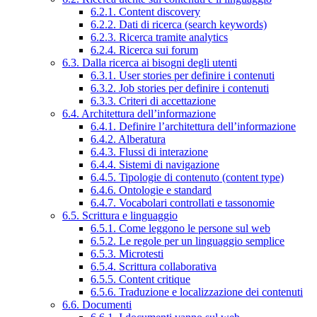
6.2.1. Content discovery
6.2.2. Dati di ricerca (search keywords)
6.2.3. Ricerca tramite analytics
6.2.4. Ricerca sui forum
6.3. Dalla ricerca ai bisogni degli utenti
6.3.1. User stories per definire i contenuti
6.3.2. Job stories per definire i contenuti
6.3.3. Criteri di accettazione
6.4. Architettura dell’informazione
6.4.1. Definire l’architettura dell’informazione
6.4.2. Alberatura
6.4.3. Flussi di interazione
6.4.4. Sistemi di navigazione
6.4.5. Tipologie di contenuto (content type)
6.4.6. Ontologie e standard
6.4.7. Vocabolari controllati e tassonomie
6.5. Scrittura e linguaggio
6.5.1. Come leggono le persone sul web
6.5.2. Le regole per un linguaggio semplice
6.5.3. Microtesti
6.5.4. Scrittura collaborativa
6.5.5. Content critique
6.5.6. Traduzione e localizzazione dei contenuti
6.6. Documenti