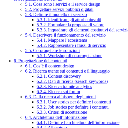
5.1. Cosa sono i servizi e il service design
5.2. Progettare servizi pubblici digitali
5.3. Definire il modello di servizio
5.3.1. Identificare gli attori coinvolti
5.3.2. Formulare la proposta di valore
5.3.3. Inquadrare gli elementi costitutivi del serviz
5.4. Descrivere il funzionamento del servizio
5.4.1. Mappare l’ecosistema
5.4.2. Rappresentare i flussi di servizio
5.5. Co-progettare le soluzioni
5.5.1. Workshop di co-progettazione
6. Progettazione dei contenuti
6.1. Cos’è il content design
6.2. Ricerca utente sui contenuti e il linguaggio
6.2.1. Content discovery
6.2.2. Dati di ricerca (search keywords)
6.2.3. Ricerca tramite analytics
6.2.4. Ricerca sui forum
6.3. Dalla ricerca ai bisogni degli utenti
6.3.1. User stories per definire i contenuti
6.3.2. Job stories per definire i contenuti
6.3.3. Criteri di accettazione
6.4. Architettura dell’informazione
6.4.1. Definire l’architettura dell’informazione
6.4.2. Alberatura