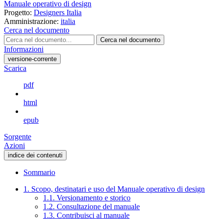
Manuale operativo di design
Progetto:
Designers Italia
Amministrazione:
italia
Cerca nel documento
Cerca nel documento
Informazioni
versione-corrente
Scarica
pdf
html
epub
Sorgente
Azioni
indice dei contenuti
Sommario
1. Scopo, destinatari e uso del Manuale operativo di design
1.1. Versionamento e storico
1.2. Consultazione del manuale
1.3. Contribuisci al manuale