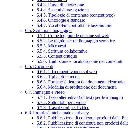
6.4.3. Flussi di interazione
6.4.4. Sistemi di navigazione
6.4.5. Tipologie di contenuto (content type)
6.4.6. Ontologie e standard
6.4.7. Vocabolari controllati e tassonomie
6.5. Scrittura e linguaggio
6.5.1. Come leggono le persone sul web
6.5.2. Le regole per un linguaggio semplice
6.5.3. Microtesti
6.5.4. Scrittura collaborativa
6.5.5. Content critique
6.5.6. Traduzione e localizzazione dei contenuti
6.6. Documenti
6.6.1. I documenti vanno sul web
6.6.2. Tipi di documenti
6.6.3. Formato di lettura dei documenti elettronici
6.6.4. Modalità di produzione dei documenti
6.7. Immagini e video
6.7.1. Testo alternativo (alt text) per le immagini
6.7.2. Sottotitoli per i video
6.7.3. Trascrizioni per i video
6.8. Proprietà intellettuale e privacy
6.8.1. Pubblicazione di contenuti prodotti dalla P
6.8.2. Pubblicazione di contenuti non prodotti dal