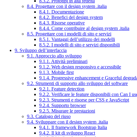
8.3.2. Prototipi in alta fedeltà
8.4. Progettare con il design system .italia
8.4.1. Documentazione
8.4.2. Benefici del design system
8.4.3. Risorse operative
8.4.4. Come contribuire al design system .italia
8.5. Progettare con i modelli di sito e servizi
8.5.1. Vantaggi dell’utilizzo dei modelli
8.5.2. I modelli di sito e servizi disponibili
9. Sviluppo dell’interfaccia
9.1. Approccio allo sviluppo
9.1.1. Attività preliminari
9.1.2. Web design responsivo e accessibile
9.1.3. Mobile first
9.1.4. Progressive enhancement e Graceful degrad
9.2. Strumenti di supporto allo sviluppo del software
9.2.1. Feature detection
9.2.2. Verificare le feature disponibili con Can I us
9.2.3. Strumenti e risorse per CSS e JavaScript
9.2.4. Supporto browser
9.2.5. Misurare le prestazioni
9.3. Catalogo del riuso
9.4. Sviluppare con il design system .italia
9.4.1. Il framework Bootstrap Italia
9.4.2. Il kit di sviluppo React