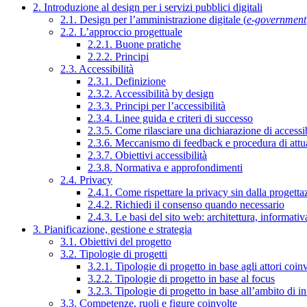
2. Introduzione al design per i servizi pubblici digitali
2.1. Design per l’amministrazione digitale (
e-government
2.2. L’approccio progettuale
2.2.1. Buone pratiche
2.2.2. Principi
2.3. Accessibilità
2.3.1. Definizione
2.3.2. Accessibilità by design
2.3.3. Principi per l’accessibilità
2.3.4. Linee guida e criteri di successo
2.3.5. Come rilasciare una dichiarazione di accessib
2.3.6. Meccanismo di feedback e procedura di attu
2.3.7. Obiettivi accessibilità
2.3.8. Normativa e approfondimenti
2.4. Privacy
2.4.1. Come rispettare la privacy sin dalla progettaz
2.4.2. Richiedi il consenso quando necessario
2.4.3. Le basi del sito web: architettura, informati
3. Pianificazione, gestione e strategia
3.1. Obiettivi del progetto
3.2. Tipologie di progetti
3.2.1. Tipologie di progetto in base agli attori coinv
3.2.2. Tipologie di progetto in base al focus
3.2.3. Tipologie di progetto in base all’ambito di i
3.3. Competenze, ruoli e figure coinvolte