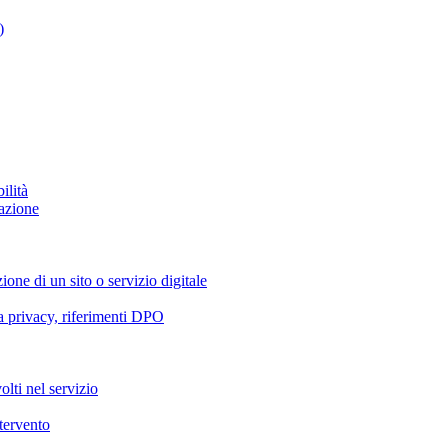
)
ilità
azione
ione di un sito o servizio digitale
va privacy, riferimenti DPO
olti nel servizio
ntervento