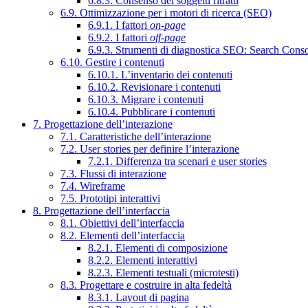
6.8.3. Consenso dei soggetti ritratti
6.9. Ottimizzazione per i motori di ricerca (SEO)
6.9.1. I fattori
on-page
6.9.2. I fattori
off-page
6.9.3. Strumenti di diagnostica SEO: Search Cons
6.10. Gestire i contenuti
6.10.1. L’inventario dei contenuti
6.10.2. Revisionare i contenuti
6.10.3. Migrare i contenuti
6.10.4. Pubblicare i contenuti
7. Progettazione dell’interazione
7.1. Caratteristiche dell’interazione
7.2. User stories per definire l’interazione
7.2.1. Differenza tra scenari e user stories
7.3. Flussi di interazione
7.4. Wireframe
7.5. Prototipi interattivi
8. Progettazione dell’interfaccia
8.1. Obiettivi dell’interfaccia
8.2. Elementi dell’interfaccia
8.2.1. Elementi di composizione
8.2.2. Elementi interattivi
8.2.3. Elementi testuali (microtesti)
8.3. Progettare e costruire in alta fedeltà
8.3.1. Layout di pagina