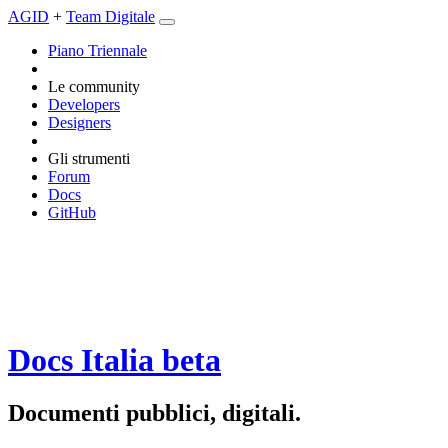
AGID
+
Team Digitale
Piano Triennale
Le community
Developers
Designers
Gli strumenti
Forum
Docs
GitHub
Docs Italia
beta
Documenti pubblici, digitali.