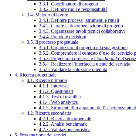
3.3.1. Coordinatore di progetto
3.3.2. Definire ruoli e responsabilità
3.4. Metodo di lavoro
3.4.1. Definire processi, strumenti e rituali
3.4.2. Curare la documentazione di progetto
3.4.3. Organizzare tavoli tecnici collaborativi
3.4.4. Prendere decisioni
3.5. Il processo progettuale
3.5.1. Organizzare il progetto e la sua gestione
3.5.2. Comprendere il contesto d’uso del servizio 
3.5.3. Progettare i processi e i
touchpoint
del servi
3.5.4. Realizzare l’interfaccia utente del servizio
3.5.5. Validare la soluzione ottenuta
4. Ricerca progettuale
4.1. Ricerca primaria
4.1.1. Interviste
4.1.2. Questionari
4.1.3. Test di usabilità
4.1.4. Web analytics
4.1.5. Strumenti di mappatura dell’esperienza uten
4.2. Ricerca secondaria
4.2.1. Ricerca documentale
4.2.2. Analisi benchmark
4.2.3. Valutazione euristica
5. Progettazione dei servizi