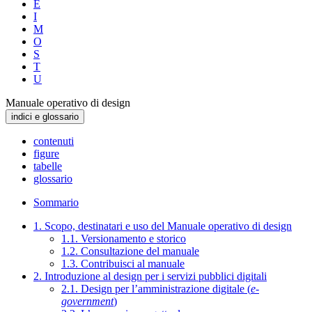
E
I
M
O
S
T
U
Manuale operativo di design
indici e glossario
contenuti
figure
tabelle
glossario
Sommario
1. Scopo, destinatari e uso del Manuale operativo di design
1.1. Versionamento e storico
1.2. Consultazione del manuale
1.3. Contribuisci al manuale
2. Introduzione al design per i servizi pubblici digitali
2.1. Design per l’amministrazione digitale (
e-
government
)