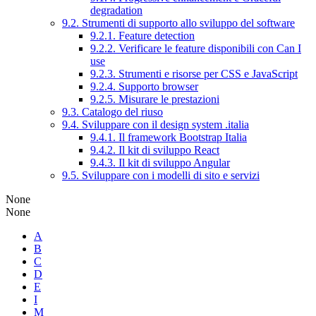
degradation
9.2. Strumenti di supporto allo sviluppo del software
9.2.1. Feature detection
9.2.2. Verificare le feature disponibili con Can I
use
9.2.3. Strumenti e risorse per CSS e JavaScript
9.2.4. Supporto browser
9.2.5. Misurare le prestazioni
9.3. Catalogo del riuso
9.4. Sviluppare con il design system .italia
9.4.1. Il framework Bootstrap Italia
9.4.2. Il kit di sviluppo React
9.4.3. Il kit di sviluppo Angular
9.5. Sviluppare con i modelli di sito e servizi
None
None
A
B
C
D
E
I
M