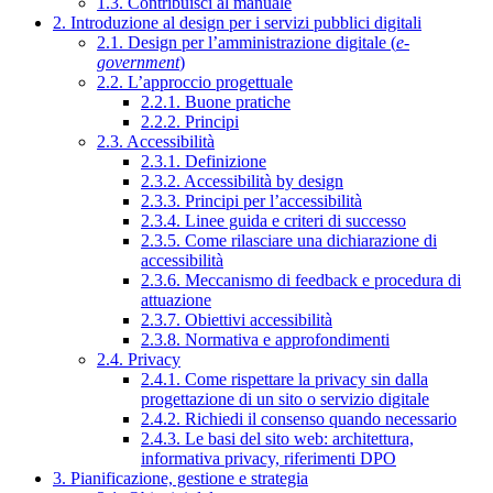
1.3. Contribuisci al manuale
2. Introduzione al design per i servizi pubblici digitali
2.1. Design per l’amministrazione digitale (
e-
government
)
2.2. L’approccio progettuale
2.2.1. Buone pratiche
2.2.2. Principi
2.3. Accessibilità
2.3.1. Definizione
2.3.2. Accessibilità by design
2.3.3. Principi per l’accessibilità
2.3.4. Linee guida e criteri di successo
2.3.5. Come rilasciare una dichiarazione di
accessibilità
2.3.6. Meccanismo di feedback e procedura di
attuazione
2.3.7. Obiettivi accessibilità
2.3.8. Normativa e approfondimenti
2.4. Privacy
2.4.1. Come rispettare la privacy sin dalla
progettazione di un sito o servizio digitale
2.4.2. Richiedi il consenso quando necessario
2.4.3. Le basi del sito web: architettura,
informativa privacy, riferimenti DPO
3. Pianificazione, gestione e strategia