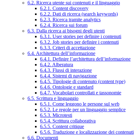
6.2. Ricerca utente sui contenuti e il linguaggio
6.2.1. Content discovery
6.2.2. Dati di ricerca (search keywords)
6.2.3. Ricerca tramite analytics
6.2.4. Ricerca sui forum
6.3. Dalla ricerca ai bisogni degli utenti
6.3.1. User stories per definire i contenuti
6.3.2. Job stories per definire i contenuti
6.3.3. Criteri di accettazione
6.4. Architettura dell’informazione
6.4.1. Definire l’architettura dell’informazione
6.4.2. Alberatura
6.4.3. Flussi di interazione
6.4.4. Sistemi di navigazione
6.4.5. Tipologie di contenuto (content type)
6.4.6. Ontologie e standard
6.4.7. Vocabolari controllati e tassonomie
6.5. Scrittura e linguaggio
6.5.1. Come leggono le persone sul web
6.5.2. Le regole per un linguaggio semplice
6.5.3. Microtesti
6.5.4. Scrittura collaborativa
6.5.5. Content critique
6.5.6. Traduzione e localizzazione dei contenuti
6.6. Documenti