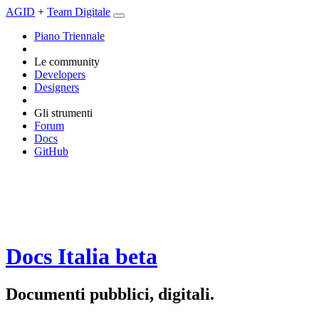
AGID
+
Team Digitale
Piano Triennale
Le community
Developers
Designers
Gli strumenti
Forum
Docs
GitHub
Docs Italia
beta
Documenti pubblici, digitali.