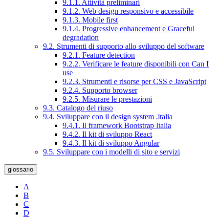
9.1.1. Attività preliminari
9.1.2. Web design responsivo e accessibile
9.1.3. Mobile first
9.1.4. Progressive enhancement e Graceful
degradation
9.2. Strumenti di supporto allo sviluppo del software
9.2.1. Feature detection
9.2.2. Verificare le feature disponibili con Can I
use
9.2.3. Strumenti e risorse per CSS e JavaScript
9.2.4. Supporto browser
9.2.5. Misurare le prestazioni
9.3. Catalogo del riuso
9.4. Sviluppare con il design system .italia
9.4.1. Il framework Bootstrap Italia
9.4.2. Il kit di sviluppo React
9.4.3. Il kit di sviluppo Angular
9.5. Sviluppare con i modelli di sito e servizi
glossario
A
B
C
D