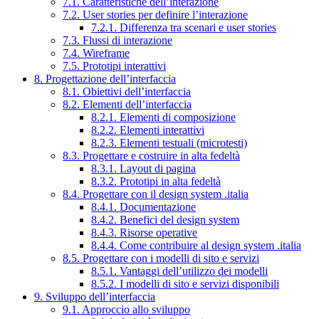
7.1. Caratteristiche dell’interazione
7.2. User stories per definire l’interazione
7.2.1. Differenza tra scenari e user stories
7.3. Flussi di interazione
7.4. Wireframe
7.5. Prototipi interattivi
8. Progettazione dell’interfaccia
8.1. Obiettivi dell’interfaccia
8.2. Elementi dell’interfaccia
8.2.1. Elementi di composizione
8.2.2. Elementi interattivi
8.2.3. Elementi testuali (microtesti)
8.3. Progettare e costruire in alta fedeltà
8.3.1. Layout di pagina
8.3.2. Prototipi in alta fedeltà
8.4. Progettare con il design system .italia
8.4.1. Documentazione
8.4.2. Benefici del design system
8.4.3. Risorse operative
8.4.4. Come contribuire al design system .italia
8.5. Progettare con i modelli di sito e servizi
8.5.1. Vantaggi dell’utilizzo dei modelli
8.5.2. I modelli di sito e servizi disponibili
9. Sviluppo dell’interfaccia
9.1. Approccio allo sviluppo