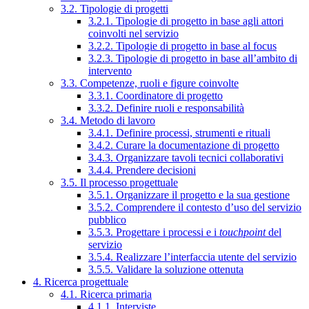
3.2. Tipologie di progetti
3.2.1. Tipologie di progetto in base agli attori
coinvolti nel servizio
3.2.2. Tipologie di progetto in base al focus
3.2.3. Tipologie di progetto in base all’ambito di
intervento
3.3. Competenze, ruoli e figure coinvolte
3.3.1. Coordinatore di progetto
3.3.2. Definire ruoli e responsabilità
3.4. Metodo di lavoro
3.4.1. Definire processi, strumenti e rituali
3.4.2. Curare la documentazione di progetto
3.4.3. Organizzare tavoli tecnici collaborativi
3.4.4. Prendere decisioni
3.5. Il processo progettuale
3.5.1. Organizzare il progetto e la sua gestione
3.5.2. Comprendere il contesto d’uso del servizio
pubblico
3.5.3. Progettare i processi e i
touchpoint
del
servizio
3.5.4. Realizzare l’interfaccia utente del servizio
3.5.5. Validare la soluzione ottenuta
4. Ricerca progettuale
4.1. Ricerca primaria
4.1.1. Interviste