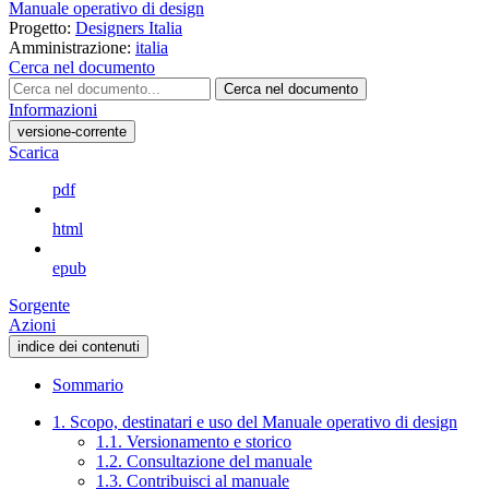
Manuale operativo di design
Progetto:
Designers Italia
Amministrazione:
italia
Cerca nel documento
Cerca nel documento
Informazioni
versione-corrente
Scarica
pdf
html
epub
Sorgente
Azioni
indice dei contenuti
Sommario
1. Scopo, destinatari e uso del Manuale operativo di design
1.1. Versionamento e storico
1.2. Consultazione del manuale
1.3. Contribuisci al manuale