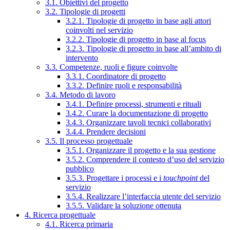
3.1. Obiettivi del progetto
3.2. Tipologie di progetti
3.2.1. Tipologie di progetto in base agli attori
coinvolti nel servizio
3.2.2. Tipologie di progetto in base al focus
3.2.3. Tipologie di progetto in base all’ambito di
intervento
3.3. Competenze, ruoli e figure coinvolte
3.3.1. Coordinatore di progetto
3.3.2. Definire ruoli e responsabilità
3.4. Metodo di lavoro
3.4.1. Definire processi, strumenti e rituali
3.4.2. Curare la documentazione di progetto
3.4.3. Organizzare tavoli tecnici collaborativi
3.4.4. Prendere decisioni
3.5. Il processo progettuale
3.5.1. Organizzare il progetto e la sua gestione
3.5.2. Comprendere il contesto d’uso del servizio
pubblico
3.5.3. Progettare i processi e i
touchpoint
del
servizio
3.5.4. Realizzare l’interfaccia utente del servizio
3.5.5. Validare la soluzione ottenuta
4. Ricerca progettuale
4.1. Ricerca primaria