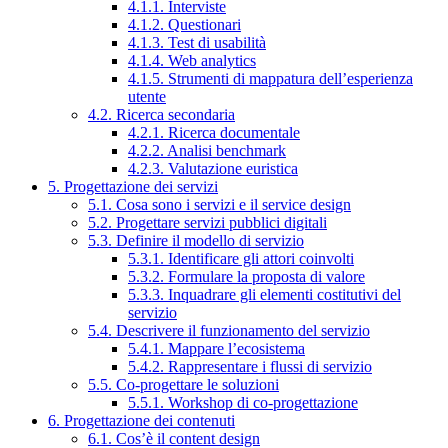
4.1.1. Interviste
4.1.2. Questionari
4.1.3. Test di usabilità
4.1.4. Web analytics
4.1.5. Strumenti di mappatura dell’esperienza
utente
4.2. Ricerca secondaria
4.2.1. Ricerca documentale
4.2.2. Analisi benchmark
4.2.3. Valutazione euristica
5. Progettazione dei servizi
5.1. Cosa sono i servizi e il service design
5.2. Progettare servizi pubblici digitali
5.3. Definire il modello di servizio
5.3.1. Identificare gli attori coinvolti
5.3.2. Formulare la proposta di valore
5.3.3. Inquadrare gli elementi costitutivi del
servizio
5.4. Descrivere il funzionamento del servizio
5.4.1. Mappare l’ecosistema
5.4.2. Rappresentare i flussi di servizio
5.5. Co-progettare le soluzioni
5.5.1. Workshop di co-progettazione
6. Progettazione dei contenuti
6.1. Cos’è il content design