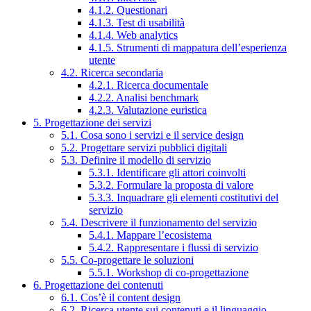
4.1.2. Questionari
4.1.3. Test di usabilità
4.1.4. Web analytics
4.1.5. Strumenti di mappatura dell’esperienza
utente
4.2. Ricerca secondaria
4.2.1. Ricerca documentale
4.2.2. Analisi benchmark
4.2.3. Valutazione euristica
5. Progettazione dei servizi
5.1. Cosa sono i servizi e il service design
5.2. Progettare servizi pubblici digitali
5.3. Definire il modello di servizio
5.3.1. Identificare gli attori coinvolti
5.3.2. Formulare la proposta di valore
5.3.3. Inquadrare gli elementi costitutivi del
servizio
5.4. Descrivere il funzionamento del servizio
5.4.1. Mappare l’ecosistema
5.4.2. Rappresentare i flussi di servizio
5.5. Co-progettare le soluzioni
5.5.1. Workshop di co-progettazione
6. Progettazione dei contenuti
6.1. Cos’è il content design
6.2. Ricerca utente sui contenuti e il linguaggio