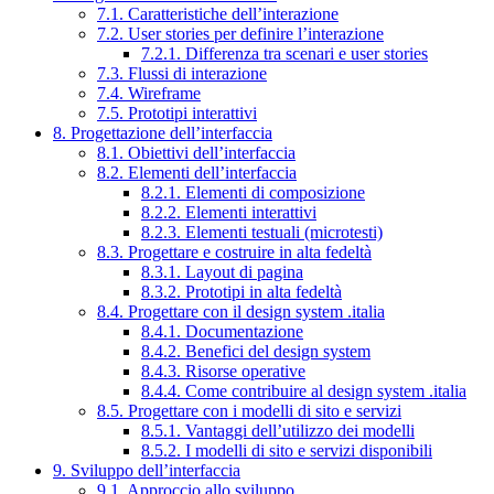
7.1. Caratteristiche dell’interazione
7.2. User stories per definire l’interazione
7.2.1. Differenza tra scenari e user stories
7.3. Flussi di interazione
7.4. Wireframe
7.5. Prototipi interattivi
8. Progettazione dell’interfaccia
8.1. Obiettivi dell’interfaccia
8.2. Elementi dell’interfaccia
8.2.1. Elementi di composizione
8.2.2. Elementi interattivi
8.2.3. Elementi testuali (microtesti)
8.3. Progettare e costruire in alta fedeltà
8.3.1. Layout di pagina
8.3.2. Prototipi in alta fedeltà
8.4. Progettare con il design system .italia
8.4.1. Documentazione
8.4.2. Benefici del design system
8.4.3. Risorse operative
8.4.4. Come contribuire al design system .italia
8.5. Progettare con i modelli di sito e servizi
8.5.1. Vantaggi dell’utilizzo dei modelli
8.5.2. I modelli di sito e servizi disponibili
9. Sviluppo dell’interfaccia
9.1. Approccio allo sviluppo