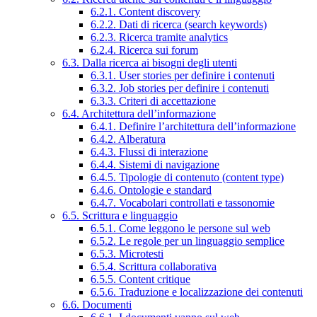
6.2.1. Content discovery
6.2.2. Dati di ricerca (search keywords)
6.2.3. Ricerca tramite analytics
6.2.4. Ricerca sui forum
6.3. Dalla ricerca ai bisogni degli utenti
6.3.1. User stories per definire i contenuti
6.3.2. Job stories per definire i contenuti
6.3.3. Criteri di accettazione
6.4. Architettura dell’informazione
6.4.1. Definire l’architettura dell’informazione
6.4.2. Alberatura
6.4.3. Flussi di interazione
6.4.4. Sistemi di navigazione
6.4.5. Tipologie di contenuto (content type)
6.4.6. Ontologie e standard
6.4.7. Vocabolari controllati e tassonomie
6.5. Scrittura e linguaggio
6.5.1. Come leggono le persone sul web
6.5.2. Le regole per un linguaggio semplice
6.5.3. Microtesti
6.5.4. Scrittura collaborativa
6.5.5. Content critique
6.5.6. Traduzione e localizzazione dei contenuti
6.6. Documenti