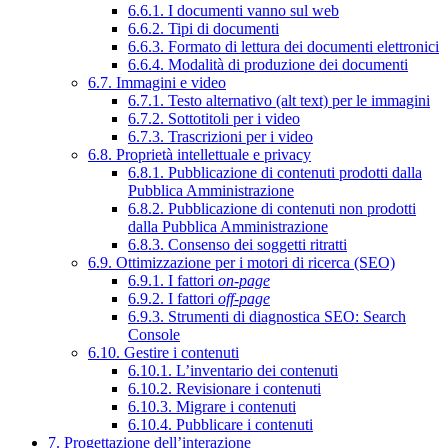
6.6.1. I documenti vanno sul web
6.6.2. Tipi di documenti
6.6.3. Formato di lettura dei documenti elettronici
6.6.4. Modalità di produzione dei documenti
6.7. Immagini e video
6.7.1. Testo alternativo (alt text) per le immagini
6.7.2. Sottotitoli per i video
6.7.3. Trascrizioni per i video
6.8. Proprietà intellettuale e privacy
6.8.1. Pubblicazione di contenuti prodotti dalla
Pubblica Amministrazione
6.8.2. Pubblicazione di contenuti non prodotti
dalla Pubblica Amministrazione
6.8.3. Consenso dei soggetti ritratti
6.9. Ottimizzazione per i motori di ricerca (SEO)
6.9.1. I fattori
on-page
6.9.2. I fattori
off-page
6.9.3. Strumenti di diagnostica SEO: Search
Console
6.10. Gestire i contenuti
6.10.1. L’inventario dei contenuti
6.10.2. Revisionare i contenuti
6.10.3. Migrare i contenuti
6.10.4. Pubblicare i contenuti
7. Progettazione dell’interazione