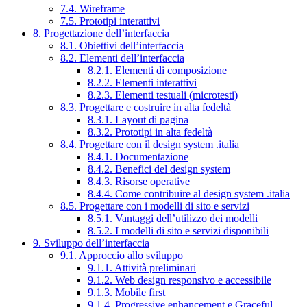
7.4. Wireframe
7.5. Prototipi interattivi
8. Progettazione dell’interfaccia
8.1. Obiettivi dell’interfaccia
8.2. Elementi dell’interfaccia
8.2.1. Elementi di composizione
8.2.2. Elementi interattivi
8.2.3. Elementi testuali (microtesti)
8.3. Progettare e costruire in alta fedeltà
8.3.1. Layout di pagina
8.3.2. Prototipi in alta fedeltà
8.4. Progettare con il design system .italia
8.4.1. Documentazione
8.4.2. Benefici del design system
8.4.3. Risorse operative
8.4.4. Come contribuire al design system .italia
8.5. Progettare con i modelli di sito e servizi
8.5.1. Vantaggi dell’utilizzo dei modelli
8.5.2. I modelli di sito e servizi disponibili
9. Sviluppo dell’interfaccia
9.1. Approccio allo sviluppo
9.1.1. Attività preliminari
9.1.2. Web design responsivo e accessibile
9.1.3. Mobile first
9.1.4. Progressive enhancement e Graceful