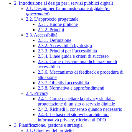
2. Introduzione al design per i servizi pubblici digitali
2.1. Design per l’amministrazione digitale (
e-
government
)
2.2. L’approccio progettuale
2.2.1. Buone pratiche
2.2.2. Principi
2.3. Accessibilità
2.3.1. Definizione
2.3.2. Accessibilità by design
2.3.3. Principi per l’accessibilità
2.3.4. Linee guida e criteri di successo
2.3.5. Come rilasciare una dichiarazione di
accessibilità
2.3.6. Meccanismo di feedback e procedura di
attuazione
2.3.7. Obiettivi accessibilità
2.3.8. Normativa e approfondimenti
2.4. Privacy
2.4.1. Come rispettare la privacy sin dalla
progettazione di un sito o servizio digitale
2.4.2. Richiedi il consenso quando necessario
2.4.3. Le basi del sito web: architettura,
informativa privacy, riferimenti DPO
3. Pianificazione, gestione e strategia
3.1. Obiettivi del progetto