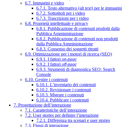
6.7. Immagini e video
6.7.1. Testo alternativo (alt text) per le immagini
6.7.2. Sottotitoli per i video
6.7.3. Trascrizioni per i video
6.8. Proprietà intellettuale e privacy
6.8.1. Pubblicazione di contenuti prodotti dalla
Pubblica Amministrazione
6.8.2. Pubblicazione di contenuti non prodotti
dalla Pubblica Amministrazione
6.8.3. Consenso dei soggetti ritratti
6.9. Ottimizzazione per i motori di ricerca (SEO)
6.9.1. I fattori
on-page
6.9.2. I fattori
off-page
6.9.3. Strumenti di diagnostica SEO: Search
Console
6.10. Gestire i contenuti
6.10.1. L’inventario dei contenuti
6.10.2. Revisionare i contenuti
6.10.3. Migrare i contenuti
6.10.4. Pubblicare i contenuti
7. Progettazione dell’interazione
7.1. Caratteristiche dell’interazione
7.2. User stories per definire l’interazione
7.2.1. Differenza tra scenari e user stories
7.3. Flussi di interazione