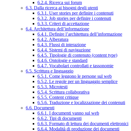
6.2.4. Ricerca sui forum
6.3. Dalla ricerca ai bisogni degli utenti
6.3.1. User stories per definire i contenuti
6.3.2. Job stories per definire i contenuti
6.3.3. Criteri di accettazione
6.4. Architettura dell’informazione
6.4.1. Definire l’architettura dell’informazione
6.4.2. Alberatura
6.4.3. Flussi di interazione
6.4.4. Sistemi di navigazione
6.4.5. Tipologie di contenuto (content type)
6.4.6. Ontologie e standard
6.4.7. Vocabolari controllati e tassonomie
6.5. Scrittura e linguaggio
6.5.1. Come leggono le persone sul web
6.5.2. Le regole per un linguaggio semplice
6.5.3. Microtesti
6.5.4. Scrittura collaborativa
6.5.5. Content critique
6.5.6. Traduzione e localizzazione dei contenuti
6.6. Documenti
6.6.1. I documenti vanno sul web
6.6.2. Tipi di documenti
6.6.3. Formato di lettura dei documenti elettronici
6.6.4. Modalità di produzione dei documenti