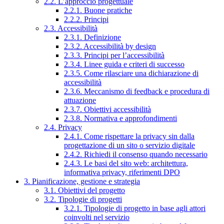
2.2. L’approccio progettuale
2.2.1. Buone pratiche
2.2.2. Principi
2.3. Accessibilità
2.3.1. Definizione
2.3.2. Accessibilità by design
2.3.3. Principi per l’accessibilità
2.3.4. Linee guida e criteri di successo
2.3.5. Come rilasciare una dichiarazione di
accessibilità
2.3.6. Meccanismo di feedback e procedura di
attuazione
2.3.7. Obiettivi accessibilità
2.3.8. Normativa e approfondimenti
2.4. Privacy
2.4.1. Come rispettare la privacy sin dalla
progettazione di un sito o servizio digitale
2.4.2. Richiedi il consenso quando necessario
2.4.3. Le basi del sito web: architettura,
informativa privacy, riferimenti DPO
3. Pianificazione, gestione e strategia
3.1. Obiettivi del progetto
3.2. Tipologie di progetti
3.2.1. Tipologie di progetto in base agli attori
coinvolti nel servizio