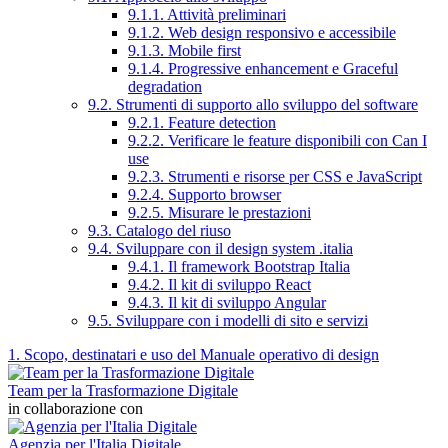
9.1.1. Attività preliminari
9.1.2. Web design responsivo e accessibile
9.1.3. Mobile first
9.1.4. Progressive enhancement e Graceful
degradation
9.2. Strumenti di supporto allo sviluppo del software
9.2.1. Feature detection
9.2.2. Verificare le feature disponibili con Can I
use
9.2.3. Strumenti e risorse per CSS e JavaScript
9.2.4. Supporto browser
9.2.5. Misurare le prestazioni
9.3. Catalogo del riuso
9.4. Sviluppare con il design system .italia
9.4.1. Il framework Bootstrap Italia
9.4.2. Il kit di sviluppo React
9.4.3. Il kit di sviluppo Angular
9.5. Sviluppare con i modelli di sito e servizi
1. Scopo, destinatari e uso del Manuale operativo di design
Team per la Trasformazione Digitale
in collaborazione con
Agenzia per l'Italia Digitale