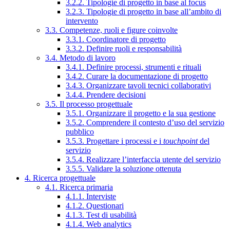
3.2.2. Tipologie di progetto in base al focus
3.2.3. Tipologie di progetto in base all’ambito di
intervento
3.3. Competenze, ruoli e figure coinvolte
3.3.1. Coordinatore di progetto
3.3.2. Definire ruoli e responsabilità
3.4. Metodo di lavoro
3.4.1. Definire processi, strumenti e rituali
3.4.2. Curare la documentazione di progetto
3.4.3. Organizzare tavoli tecnici collaborativi
3.4.4. Prendere decisioni
3.5. Il processo progettuale
3.5.1. Organizzare il progetto e la sua gestione
3.5.2. Comprendere il contesto d’uso del servizio
pubblico
3.5.3. Progettare i processi e i
touchpoint
del
servizio
3.5.4. Realizzare l’interfaccia utente del servizio
3.5.5. Validare la soluzione ottenuta
4. Ricerca progettuale
4.1. Ricerca primaria
4.1.1. Interviste
4.1.2. Questionari
4.1.3. Test di usabilità
4.1.4. Web analytics