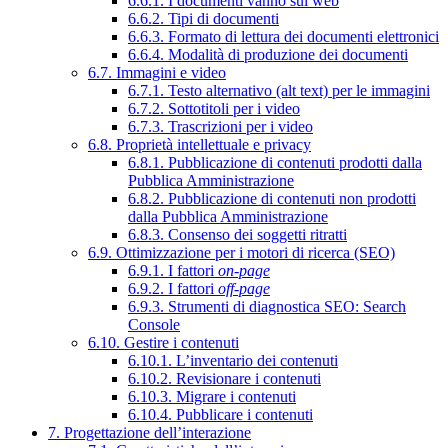
6.6.1. I documenti vanno sul web
6.6.2. Tipi di documenti
6.6.3. Formato di lettura dei documenti elettronici
6.6.4. Modalità di produzione dei documenti
6.7. Immagini e video
6.7.1. Testo alternativo (alt text) per le immagini
6.7.2. Sottotitoli per i video
6.7.3. Trascrizioni per i video
6.8. Proprietà intellettuale e privacy
6.8.1. Pubblicazione di contenuti prodotti dalla
Pubblica Amministrazione
6.8.2. Pubblicazione di contenuti non prodotti
dalla Pubblica Amministrazione
6.8.3. Consenso dei soggetti ritratti
6.9. Ottimizzazione per i motori di ricerca (SEO)
6.9.1. I fattori
on-page
6.9.2. I fattori
off-page
6.9.3. Strumenti di diagnostica SEO: Search
Console
6.10. Gestire i contenuti
6.10.1. L’inventario dei contenuti
6.10.2. Revisionare i contenuti
6.10.3. Migrare i contenuti
6.10.4. Pubblicare i contenuti
7. Progettazione dell’interazione