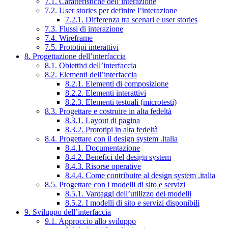
7.1. Caratteristiche dell’interazione
7.2. User stories per definire l’interazione
7.2.1. Differenza tra scenari e user stories
7.3. Flussi di interazione
7.4. Wireframe
7.5. Prototipi interattivi
8. Progettazione dell’interfaccia
8.1. Obiettivi dell’interfaccia
8.2. Elementi dell’interfaccia
8.2.1. Elementi di composizione
8.2.2. Elementi interattivi
8.2.3. Elementi testuali (microtesti)
8.3. Progettare e costruire in alta fedeltà
8.3.1. Layout di pagina
8.3.2. Prototipi in alta fedeltà
8.4. Progettare con il design system .italia
8.4.1. Documentazione
8.4.2. Benefici del design system
8.4.3. Risorse operative
8.4.4. Come contribuire al design system .italia
8.5. Progettare con i modelli di sito e servizi
8.5.1. Vantaggi dell’utilizzo dei modelli
8.5.2. I modelli di sito e servizi disponibili
9. Sviluppo dell’interfaccia
9.1. Approccio allo sviluppo