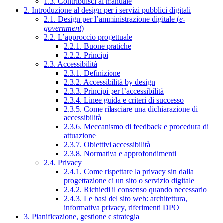
1.3. Contribuisci al manuale
2. Introduzione al design per i servizi pubblici digitali
2.1. Design per l’amministrazione digitale (
e-
government
)
2.2. L’approccio progettuale
2.2.1. Buone pratiche
2.2.2. Principi
2.3. Accessibilità
2.3.1. Definizione
2.3.2. Accessibilità by design
2.3.3. Principi per l’accessibilità
2.3.4. Linee guida e criteri di successo
2.3.5. Come rilasciare una dichiarazione di
accessibilità
2.3.6. Meccanismo di feedback e procedura di
attuazione
2.3.7. Obiettivi accessibilità
2.3.8. Normativa e approfondimenti
2.4. Privacy
2.4.1. Come rispettare la privacy sin dalla
progettazione di un sito o servizio digitale
2.4.2. Richiedi il consenso quando necessario
2.4.3. Le basi del sito web: architettura,
informativa privacy, riferimenti DPO
3. Pianificazione, gestione e strategia