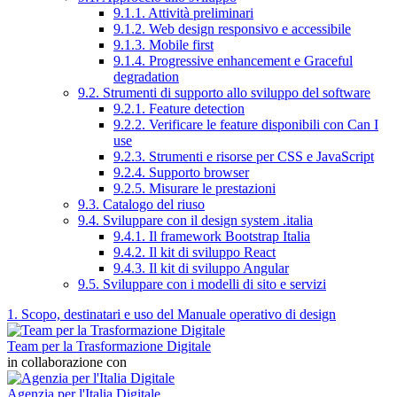
9.1.1. Attività preliminari
9.1.2. Web design responsivo e accessibile
9.1.3. Mobile first
9.1.4. Progressive enhancement e Graceful
degradation
9.2. Strumenti di supporto allo sviluppo del software
9.2.1. Feature detection
9.2.2. Verificare le feature disponibili con Can I
use
9.2.3. Strumenti e risorse per CSS e JavaScript
9.2.4. Supporto browser
9.2.5. Misurare le prestazioni
9.3. Catalogo del riuso
9.4. Sviluppare con il design system .italia
9.4.1. Il framework Bootstrap Italia
9.4.2. Il kit di sviluppo React
9.4.3. Il kit di sviluppo Angular
9.5. Sviluppare con i modelli di sito e servizi
1. Scopo, destinatari e uso del Manuale operativo di design
Team per la Trasformazione Digitale
in collaborazione con
Agenzia per l'Italia Digitale