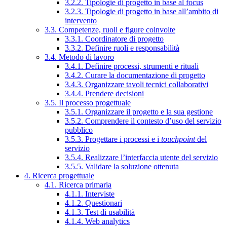
3.2.2. Tipologie di progetto in base al focus
3.2.3. Tipologie di progetto in base all’ambito di
intervento
3.3. Competenze, ruoli e figure coinvolte
3.3.1. Coordinatore di progetto
3.3.2. Definire ruoli e responsabilità
3.4. Metodo di lavoro
3.4.1. Definire processi, strumenti e rituali
3.4.2. Curare la documentazione di progetto
3.4.3. Organizzare tavoli tecnici collaborativi
3.4.4. Prendere decisioni
3.5. Il processo progettuale
3.5.1. Organizzare il progetto e la sua gestione
3.5.2. Comprendere il contesto d’uso del servizio
pubblico
3.5.3. Progettare i processi e i
touchpoint
del
servizio
3.5.4. Realizzare l’interfaccia utente del servizio
3.5.5. Validare la soluzione ottenuta
4. Ricerca progettuale
4.1. Ricerca primaria
4.1.1. Interviste
4.1.2. Questionari
4.1.3. Test di usabilità
4.1.4. Web analytics