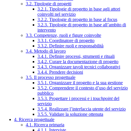
3.2. Tipologie di progetti
3.2.1. Tipologie di progetto in base agli attori
coinvolti nel servizio
3.2.2. Tipologie di progetto in base al focus
3.2.3. Tipologie di progetto in base all’ambito di
intervento
3.3. Competenze, ruoli e figure coinvolte
3.3.1. Coordinatore di progetto
3.3.2. Definire ruoli e responsabilità
3.4. Metodo di lavoro
3.4.1. Definire processi, strumenti e rituali
3.4.2. Curare la documentazione di progetto
3.4.3. Organizzare tavoli tecnici collaborativi
3.4.4. Prendere decisioni
3.5. Il processo progettuale
3.5.1. Organizzare il progetto e la sua gestione
3.5.2. Comprendere il contesto d’uso del servizio
pubblico
3.5.3. Progettare i processi e i
touchpoint
del
servizio
3.5.4. Realizzare l’interfaccia utente del servizio
3.5.5. Validare la soluzione ottenuta
4. Ricerca progettuale
4.1. Ricerca primaria
4.1.1. Interviste