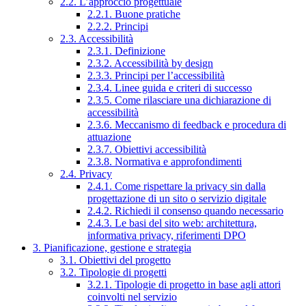
2.2. L’approccio progettuale
2.2.1. Buone pratiche
2.2.2. Principi
2.3. Accessibilità
2.3.1. Definizione
2.3.2. Accessibilità by design
2.3.3. Principi per l’accessibilità
2.3.4. Linee guida e criteri di successo
2.3.5. Come rilasciare una dichiarazione di
accessibilità
2.3.6. Meccanismo di feedback e procedura di
attuazione
2.3.7. Obiettivi accessibilità
2.3.8. Normativa e approfondimenti
2.4. Privacy
2.4.1. Come rispettare la privacy sin dalla
progettazione di un sito o servizio digitale
2.4.2. Richiedi il consenso quando necessario
2.4.3. Le basi del sito web: architettura,
informativa privacy, riferimenti DPO
3. Pianificazione, gestione e strategia
3.1. Obiettivi del progetto
3.2. Tipologie di progetti
3.2.1. Tipologie di progetto in base agli attori
coinvolti nel servizio