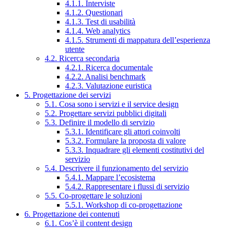
4.1.1. Interviste
4.1.2. Questionari
4.1.3. Test di usabilità
4.1.4. Web analytics
4.1.5. Strumenti di mappatura dell’esperienza
utente
4.2. Ricerca secondaria
4.2.1. Ricerca documentale
4.2.2. Analisi benchmark
4.2.3. Valutazione euristica
5. Progettazione dei servizi
5.1. Cosa sono i servizi e il service design
5.2. Progettare servizi pubblici digitali
5.3. Definire il modello di servizio
5.3.1. Identificare gli attori coinvolti
5.3.2. Formulare la proposta di valore
5.3.3. Inquadrare gli elementi costitutivi del
servizio
5.4. Descrivere il funzionamento del servizio
5.4.1. Mappare l’ecosistema
5.4.2. Rappresentare i flussi di servizio
5.5. Co-progettare le soluzioni
5.5.1. Workshop di co-progettazione
6. Progettazione dei contenuti
6.1. Cos’è il content design