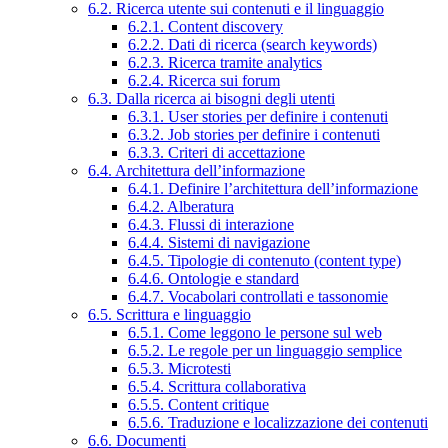
6.2. Ricerca utente sui contenuti e il linguaggio
6.2.1. Content discovery
6.2.2. Dati di ricerca (search keywords)
6.2.3. Ricerca tramite analytics
6.2.4. Ricerca sui forum
6.3. Dalla ricerca ai bisogni degli utenti
6.3.1. User stories per definire i contenuti
6.3.2. Job stories per definire i contenuti
6.3.3. Criteri di accettazione
6.4. Architettura dell’informazione
6.4.1. Definire l’architettura dell’informazione
6.4.2. Alberatura
6.4.3. Flussi di interazione
6.4.4. Sistemi di navigazione
6.4.5. Tipologie di contenuto (content type)
6.4.6. Ontologie e standard
6.4.7. Vocabolari controllati e tassonomie
6.5. Scrittura e linguaggio
6.5.1. Come leggono le persone sul web
6.5.2. Le regole per un linguaggio semplice
6.5.3. Microtesti
6.5.4. Scrittura collaborativa
6.5.5. Content critique
6.5.6. Traduzione e localizzazione dei contenuti
6.6. Documenti