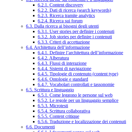
6.2.1. Content discovery
6.2.2. Dati di ricerca (search keywords)
6.2.3. Ricerca tramite analytics
6.2.4. Ricerca sui forum
6.3. Dalla ricerca ai bisogni degli utenti
6.3.1. User stories per definire i contenuti
6.3.2. Job stories per definire i contenuti
6.3.3. Criteri di accettazione
6.4. Architettura dell’informazione
6.4.1. Definire l’architettura dell’informazione
6.4.2. Alberatura
6.4.3. Flussi di interazione
6.4.4. Sistemi di navigazione
6.4.5. Tipologie di contenuto (content type)
6.4.6. Ontologie e standard
6.4.7. Vocabolari controllati e tassonomie
6.5. Scrittura e linguaggio
6.5.1. Come leggono le persone sul web
6.5.2. Le regole per un linguaggio semplice
6.5.3. Microtesti
6.5.4. Scrittura collaborativa
6.5.5. Content critique
6.5.6. Traduzione e localizzazione dei contenuti
6.6. Documenti