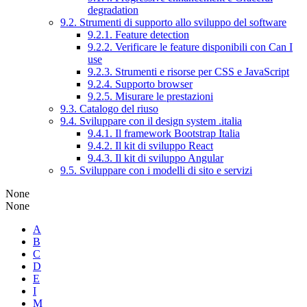
degradation
9.2. Strumenti di supporto allo sviluppo del software
9.2.1. Feature detection
9.2.2. Verificare le feature disponibili con Can I
use
9.2.3. Strumenti e risorse per CSS e JavaScript
9.2.4. Supporto browser
9.2.5. Misurare le prestazioni
9.3. Catalogo del riuso
9.4. Sviluppare con il design system .italia
9.4.1. Il framework Bootstrap Italia
9.4.2. Il kit di sviluppo React
9.4.3. Il kit di sviluppo Angular
9.5. Sviluppare con i modelli di sito e servizi
None
None
A
B
C
D
E
I
M