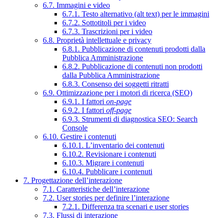
6.7. Immagini e video
6.7.1. Testo alternativo (alt text) per le immagini
6.7.2. Sottotitoli per i video
6.7.3. Trascrizioni per i video
6.8. Proprietà intellettuale e privacy
6.8.1. Pubblicazione di contenuti prodotti dalla
Pubblica Amministrazione
6.8.2. Pubblicazione di contenuti non prodotti
dalla Pubblica Amministrazione
6.8.3. Consenso dei soggetti ritratti
6.9. Ottimizzazione per i motori di ricerca (SEO)
6.9.1. I fattori
on-page
6.9.2. I fattori
off-page
6.9.3. Strumenti di diagnostica SEO: Search
Console
6.10. Gestire i contenuti
6.10.1. L’inventario dei contenuti
6.10.2. Revisionare i contenuti
6.10.3. Migrare i contenuti
6.10.4. Pubblicare i contenuti
7. Progettazione dell’interazione
7.1. Caratteristiche dell’interazione
7.2. User stories per definire l’interazione
7.2.1. Differenza tra scenari e user stories
7.3. Flussi di interazione