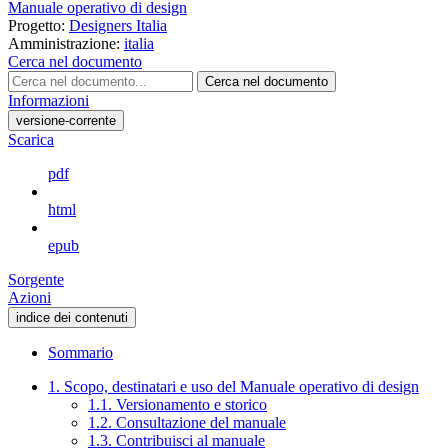
Manuale operativo di design
Progetto:
Designers Italia
Amministrazione:
italia
Cerca nel documento
Cerca nel documento
Informazioni
versione-corrente
Scarica
pdf
html
epub
Sorgente
Azioni
indice dei contenuti
Sommario
1. Scopo, destinatari e uso del Manuale operativo di design
1.1. Versionamento e storico
1.2. Consultazione del manuale
1.3. Contribuisci al manuale