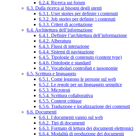
6.2.4. Ricerca sui forum
6.3. Dalla ricerca ai bisogni degli utenti
6.3.1. User stories per definire i contenuti
6.3.2. Job stories per definire i contenuti
6.3.3. Criteri di accettazione
6.4. Architettura dell’informazione
6.4.1. Definire l’architettura dell’informazione
6.4.2. Alberatura
6.4.3. Flussi di interazione
6.4.4. Sistemi di navigazione
6.4.5. Tipologie di contenuto (content type)
6.4.6. Ontologie e standard
6.4.7. Vocabolari controllati e tassonomie
6.5. Scrittura e linguaggio
6.5.1. Come leggono le persone sul web
6.5.2. Le regole per un linguaggio semplice
6.5.3. Microtesti
6.5.4. Scrittura collaborativa
6.5.5. Content critique
6.5.6. Traduzione e localizzazione dei contenuti
6.6. Documenti
6.6.1. I documenti vanno sul web
6.6.2. Tipi di documenti
6.6.3. Formato di lettura dei documenti elettronici
6.6.4. Modalità di produzione dei documenti