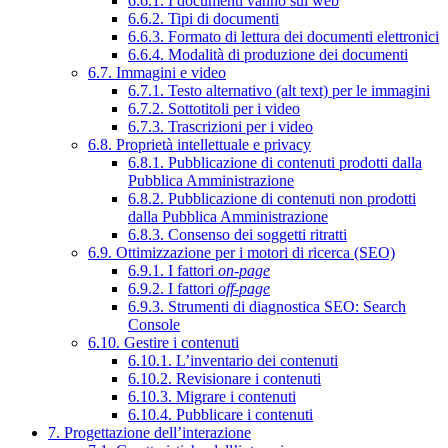
6.6.1. I documenti vanno sul web
6.6.2. Tipi di documenti
6.6.3. Formato di lettura dei documenti elettronici
6.6.4. Modalità di produzione dei documenti
6.7. Immagini e video
6.7.1. Testo alternativo (alt text) per le immagini
6.7.2. Sottotitoli per i video
6.7.3. Trascrizioni per i video
6.8. Proprietà intellettuale e privacy
6.8.1. Pubblicazione di contenuti prodotti dalla
Pubblica Amministrazione
6.8.2. Pubblicazione di contenuti non prodotti
dalla Pubblica Amministrazione
6.8.3. Consenso dei soggetti ritratti
6.9. Ottimizzazione per i motori di ricerca (SEO)
6.9.1. I fattori
on-page
6.9.2. I fattori
off-page
6.9.3. Strumenti di diagnostica SEO: Search
Console
6.10. Gestire i contenuti
6.10.1. L’inventario dei contenuti
6.10.2. Revisionare i contenuti
6.10.3. Migrare i contenuti
6.10.4. Pubblicare i contenuti
7. Progettazione dell’interazione