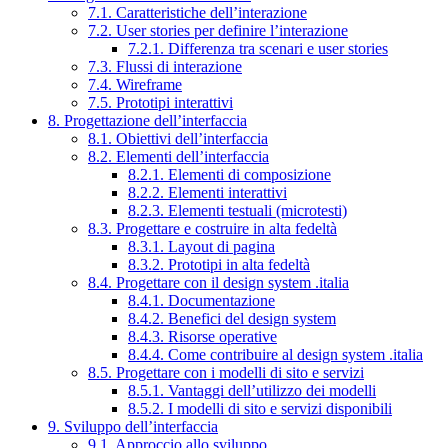
7.1. Caratteristiche dell’interazione
7.2. User stories per definire l’interazione
7.2.1. Differenza tra scenari e user stories
7.3. Flussi di interazione
7.4. Wireframe
7.5. Prototipi interattivi
8. Progettazione dell’interfaccia
8.1. Obiettivi dell’interfaccia
8.2. Elementi dell’interfaccia
8.2.1. Elementi di composizione
8.2.2. Elementi interattivi
8.2.3. Elementi testuali (microtesti)
8.3. Progettare e costruire in alta fedeltà
8.3.1. Layout di pagina
8.3.2. Prototipi in alta fedeltà
8.4. Progettare con il design system .italia
8.4.1. Documentazione
8.4.2. Benefici del design system
8.4.3. Risorse operative
8.4.4. Come contribuire al design system .italia
8.5. Progettare con i modelli di sito e servizi
8.5.1. Vantaggi dell’utilizzo dei modelli
8.5.2. I modelli di sito e servizi disponibili
9. Sviluppo dell’interfaccia
9.1. Approccio allo sviluppo