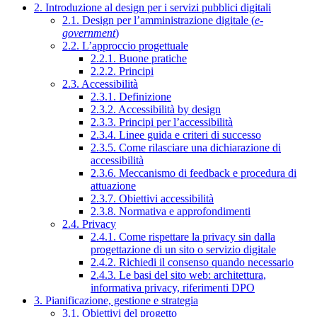
2. Introduzione al design per i servizi pubblici digitali
2.1. Design per l’amministrazione digitale (
e-
government
)
2.2. L’approccio progettuale
2.2.1. Buone pratiche
2.2.2. Principi
2.3. Accessibilità
2.3.1. Definizione
2.3.2. Accessibilità by design
2.3.3. Principi per l’accessibilità
2.3.4. Linee guida e criteri di successo
2.3.5. Come rilasciare una dichiarazione di
accessibilità
2.3.6. Meccanismo di feedback e procedura di
attuazione
2.3.7. Obiettivi accessibilità
2.3.8. Normativa e approfondimenti
2.4. Privacy
2.4.1. Come rispettare la privacy sin dalla
progettazione di un sito o servizio digitale
2.4.2. Richiedi il consenso quando necessario
2.4.3. Le basi del sito web: architettura,
informativa privacy, riferimenti DPO
3. Pianificazione, gestione e strategia
3.1. Obiettivi del progetto