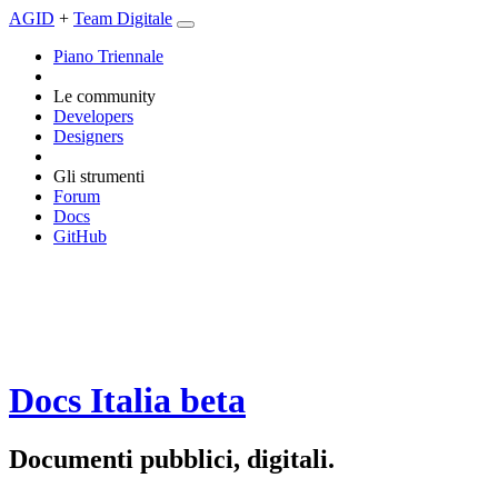
AGID
+
Team Digitale
Piano Triennale
Le community
Developers
Designers
Gli strumenti
Forum
Docs
GitHub
Docs Italia
beta
Documenti pubblici, digitali.