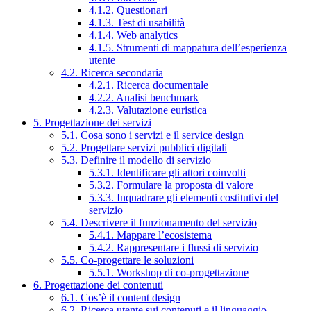
4.1.2. Questionari
4.1.3. Test di usabilità
4.1.4. Web analytics
4.1.5. Strumenti di mappatura dell’esperienza
utente
4.2. Ricerca secondaria
4.2.1. Ricerca documentale
4.2.2. Analisi benchmark
4.2.3. Valutazione euristica
5. Progettazione dei servizi
5.1. Cosa sono i servizi e il service design
5.2. Progettare servizi pubblici digitali
5.3. Definire il modello di servizio
5.3.1. Identificare gli attori coinvolti
5.3.2. Formulare la proposta di valore
5.3.3. Inquadrare gli elementi costitutivi del
servizio
5.4. Descrivere il funzionamento del servizio
5.4.1. Mappare l’ecosistema
5.4.2. Rappresentare i flussi di servizio
5.5. Co-progettare le soluzioni
5.5.1. Workshop di co-progettazione
6. Progettazione dei contenuti
6.1. Cos’è il content design
6.2. Ricerca utente sui contenuti e il linguaggio