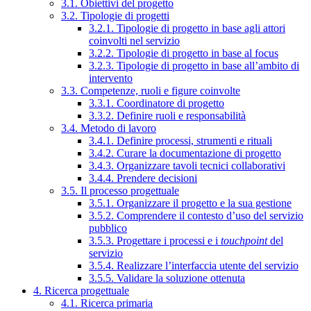
3.1. Obiettivi del progetto
3.2. Tipologie di progetti
3.2.1. Tipologie di progetto in base agli attori
coinvolti nel servizio
3.2.2. Tipologie di progetto in base al focus
3.2.3. Tipologie di progetto in base all’ambito di
intervento
3.3. Competenze, ruoli e figure coinvolte
3.3.1. Coordinatore di progetto
3.3.2. Definire ruoli e responsabilità
3.4. Metodo di lavoro
3.4.1. Definire processi, strumenti e rituali
3.4.2. Curare la documentazione di progetto
3.4.3. Organizzare tavoli tecnici collaborativi
3.4.4. Prendere decisioni
3.5. Il processo progettuale
3.5.1. Organizzare il progetto e la sua gestione
3.5.2. Comprendere il contesto d’uso del servizio
pubblico
3.5.3. Progettare i processi e i
touchpoint
del
servizio
3.5.4. Realizzare l’interfaccia utente del servizio
3.5.5. Validare la soluzione ottenuta
4. Ricerca progettuale
4.1. Ricerca primaria