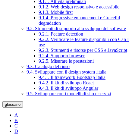
9.1.1. Attività preliminari
9.1.2. Web design responsivo e accessibile
9.1.3. Mobile first
9.1.4. Progressive enhancement e Graceful
degradation
9.2. Strumenti di supporto allo sviluppo del software
9.2.1. Feature detection
9.2.2. Verificare le feature disponibili con Can I
use
9.2.3. Strumenti e risorse per CSS e JavaScript
9.2.4. Supporto browser
9.2.5. Misurare le prestazioni
9.3. Catalogo del riuso
9.4. Sviluppare con il design system .italia
9.4.1. Il framework Bootstrap Italia
9.4.2. Il kit di sviluppo React
9.4.3. Il kit di sviluppo Angular
9.5. Sviluppare con i modelli di sito e servizi
glossario
A
B
C
D