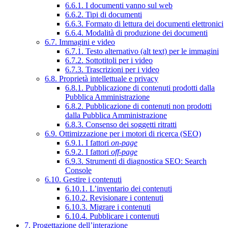
6.6.1. I documenti vanno sul web
6.6.2. Tipi di documenti
6.6.3. Formato di lettura dei documenti elettronici
6.6.4. Modalità di produzione dei documenti
6.7. Immagini e video
6.7.1. Testo alternativo (alt text) per le immagini
6.7.2. Sottotitoli per i video
6.7.3. Trascrizioni per i video
6.8. Proprietà intellettuale e privacy
6.8.1. Pubblicazione di contenuti prodotti dalla
Pubblica Amministrazione
6.8.2. Pubblicazione di contenuti non prodotti
dalla Pubblica Amministrazione
6.8.3. Consenso dei soggetti ritratti
6.9. Ottimizzazione per i motori di ricerca (SEO)
6.9.1. I fattori
on-page
6.9.2. I fattori
off-page
6.9.3. Strumenti di diagnostica SEO: Search
Console
6.10. Gestire i contenuti
6.10.1. L’inventario dei contenuti
6.10.2. Revisionare i contenuti
6.10.3. Migrare i contenuti
6.10.4. Pubblicare i contenuti
7. Progettazione dell’interazione