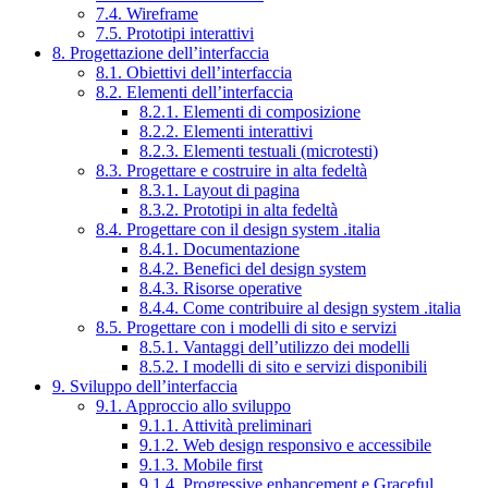
7.4. Wireframe
7.5. Prototipi interattivi
8. Progettazione dell’interfaccia
8.1. Obiettivi dell’interfaccia
8.2. Elementi dell’interfaccia
8.2.1. Elementi di composizione
8.2.2. Elementi interattivi
8.2.3. Elementi testuali (microtesti)
8.3. Progettare e costruire in alta fedeltà
8.3.1. Layout di pagina
8.3.2. Prototipi in alta fedeltà
8.4. Progettare con il design system .italia
8.4.1. Documentazione
8.4.2. Benefici del design system
8.4.3. Risorse operative
8.4.4. Come contribuire al design system .italia
8.5. Progettare con i modelli di sito e servizi
8.5.1. Vantaggi dell’utilizzo dei modelli
8.5.2. I modelli di sito e servizi disponibili
9. Sviluppo dell’interfaccia
9.1. Approccio allo sviluppo
9.1.1. Attività preliminari
9.1.2. Web design responsivo e accessibile
9.1.3. Mobile first
9.1.4. Progressive enhancement e Graceful