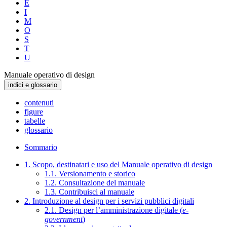
E
I
M
O
S
T
U
Manuale operativo di design
indici e glossario
contenuti
figure
tabelle
glossario
Sommario
1. Scopo, destinatari e uso del Manuale operativo di design
1.1. Versionamento e storico
1.2. Consultazione del manuale
1.3. Contribuisci al manuale
2. Introduzione al design per i servizi pubblici digitali
2.1. Design per l’amministrazione digitale (
e-
government
)