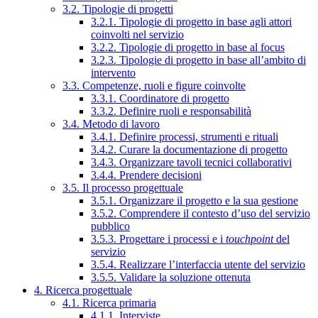
3.2. Tipologie di progetti
3.2.1. Tipologie di progetto in base agli attori
coinvolti nel servizio
3.2.2. Tipologie di progetto in base al focus
3.2.3. Tipologie di progetto in base all’ambito di
intervento
3.3. Competenze, ruoli e figure coinvolte
3.3.1. Coordinatore di progetto
3.3.2. Definire ruoli e responsabilità
3.4. Metodo di lavoro
3.4.1. Definire processi, strumenti e rituali
3.4.2. Curare la documentazione di progetto
3.4.3. Organizzare tavoli tecnici collaborativi
3.4.4. Prendere decisioni
3.5. Il processo progettuale
3.5.1. Organizzare il progetto e la sua gestione
3.5.2. Comprendere il contesto d’uso del servizio
pubblico
3.5.3. Progettare i processi e i
touchpoint
del
servizio
3.5.4. Realizzare l’interfaccia utente del servizio
3.5.5. Validare la soluzione ottenuta
4. Ricerca progettuale
4.1. Ricerca primaria
4.1.1. Interviste