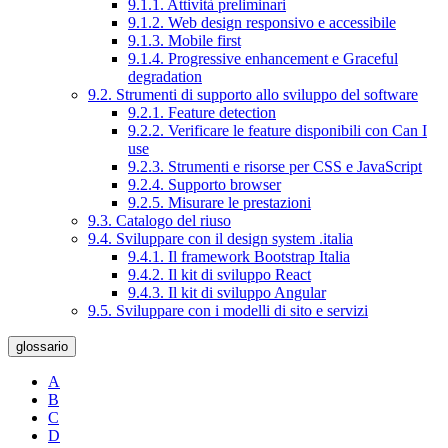
9.1.1. Attività preliminari
9.1.2. Web design responsivo e accessibile
9.1.3. Mobile first
9.1.4. Progressive enhancement e Graceful
degradation
9.2. Strumenti di supporto allo sviluppo del software
9.2.1. Feature detection
9.2.2. Verificare le feature disponibili con Can I
use
9.2.3. Strumenti e risorse per CSS e JavaScript
9.2.4. Supporto browser
9.2.5. Misurare le prestazioni
9.3. Catalogo del riuso
9.4. Sviluppare con il design system .italia
9.4.1. Il framework Bootstrap Italia
9.4.2. Il kit di sviluppo React
9.4.3. Il kit di sviluppo Angular
9.5. Sviluppare con i modelli di sito e servizi
glossario
A
B
C
D