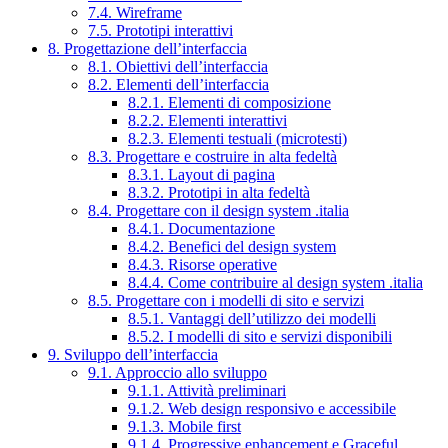
7.4. Wireframe
7.5. Prototipi interattivi
8. Progettazione dell’interfaccia
8.1. Obiettivi dell’interfaccia
8.2. Elementi dell’interfaccia
8.2.1. Elementi di composizione
8.2.2. Elementi interattivi
8.2.3. Elementi testuali (microtesti)
8.3. Progettare e costruire in alta fedeltà
8.3.1. Layout di pagina
8.3.2. Prototipi in alta fedeltà
8.4. Progettare con il design system .italia
8.4.1. Documentazione
8.4.2. Benefici del design system
8.4.3. Risorse operative
8.4.4. Come contribuire al design system .italia
8.5. Progettare con i modelli di sito e servizi
8.5.1. Vantaggi dell’utilizzo dei modelli
8.5.2. I modelli di sito e servizi disponibili
9. Sviluppo dell’interfaccia
9.1. Approccio allo sviluppo
9.1.1. Attività preliminari
9.1.2. Web design responsivo e accessibile
9.1.3. Mobile first
9.1.4. Progressive enhancement e Graceful