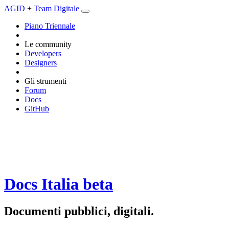
AGID
+
Team Digitale
Piano Triennale
Le community
Developers
Designers
Gli strumenti
Forum
Docs
GitHub
Docs Italia
beta
Documenti pubblici, digitali.