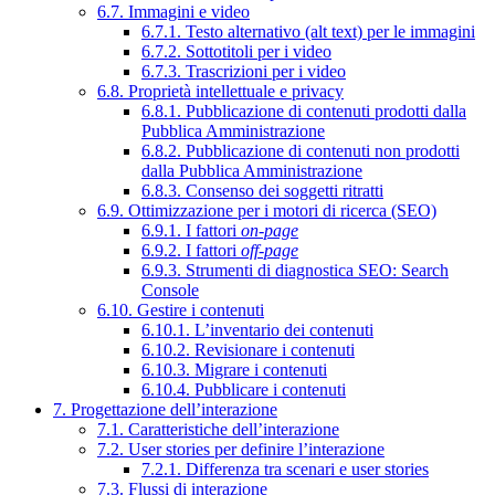
6.7. Immagini e video
6.7.1. Testo alternativo (alt text) per le immagini
6.7.2. Sottotitoli per i video
6.7.3. Trascrizioni per i video
6.8. Proprietà intellettuale e privacy
6.8.1. Pubblicazione di contenuti prodotti dalla
Pubblica Amministrazione
6.8.2. Pubblicazione di contenuti non prodotti
dalla Pubblica Amministrazione
6.8.3. Consenso dei soggetti ritratti
6.9. Ottimizzazione per i motori di ricerca (SEO)
6.9.1. I fattori
on-page
6.9.2. I fattori
off-page
6.9.3. Strumenti di diagnostica SEO: Search
Console
6.10. Gestire i contenuti
6.10.1. L’inventario dei contenuti
6.10.2. Revisionare i contenuti
6.10.3. Migrare i contenuti
6.10.4. Pubblicare i contenuti
7. Progettazione dell’interazione
7.1. Caratteristiche dell’interazione
7.2. User stories per definire l’interazione
7.2.1. Differenza tra scenari e user stories
7.3. Flussi di interazione