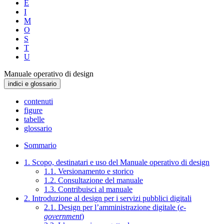
E
I
M
O
S
T
U
Manuale operativo di design
indici e glossario
contenuti
figure
tabelle
glossario
Sommario
1. Scopo, destinatari e uso del Manuale operativo di design
1.1. Versionamento e storico
1.2. Consultazione del manuale
1.3. Contribuisci al manuale
2. Introduzione al design per i servizi pubblici digitali
2.1. Design per l’amministrazione digitale (
e-
government
)