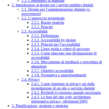
1.3. Contribuisci al manuale
2. Introduzione al design per i servizi pubblici digitali
2.1. Design per l’amministrazione digitale (
e-
government
)
2.2. L’approccio progettuale
2.2.1. Buone pratiche
2.2.2. Principi
2.3. Accessibilità
2.3.1. Definizione
2.3.2. Accessibilità by design
2.3.3. Principi per l’accessibilità
2.3.4. Linee guida e criteri di successo
2.3.5. Come rilasciare una dichiarazione di
accessibilità
2.3.6. Meccanismo di feedback e procedura di
attuazione
2.3.7. Obiettivi accessibilità
2.3.8. Normativa e approfondimenti
2.4. Privacy
2.4.1. Come rispettare la privacy sin dalla
progettazione di un sito o servizio digitale
2.4.2. Richiedi il consenso quando necessario
2.4.3. Le basi del sito web: architettura,
informativa privacy, riferimenti DPO
3. Pianificazione, gestione e strategia