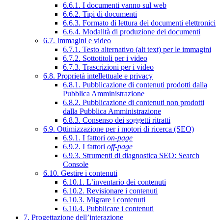
6.6.1. I documenti vanno sul web
6.6.2. Tipi di documenti
6.6.3. Formato di lettura dei documenti elettronici
6.6.4. Modalità di produzione dei documenti
6.7. Immagini e video
6.7.1. Testo alternativo (alt text) per le immagini
6.7.2. Sottotitoli per i video
6.7.3. Trascrizioni per i video
6.8. Proprietà intellettuale e privacy
6.8.1. Pubblicazione di contenuti prodotti dalla
Pubblica Amministrazione
6.8.2. Pubblicazione di contenuti non prodotti
dalla Pubblica Amministrazione
6.8.3. Consenso dei soggetti ritratti
6.9. Ottimizzazione per i motori di ricerca (SEO)
6.9.1. I fattori
on-page
6.9.2. I fattori
off-page
6.9.3. Strumenti di diagnostica SEO: Search
Console
6.10. Gestire i contenuti
6.10.1. L’inventario dei contenuti
6.10.2. Revisionare i contenuti
6.10.3. Migrare i contenuti
6.10.4. Pubblicare i contenuti
7. Progettazione dell’interazione