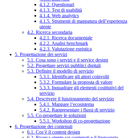
4.1.2. Questionari
4.1.3. Test di usabilità
4.1.4. Web analytics
4.1.5. Strumenti di mappatura dell’esperienza
utente
4.2. Ricerca secondaria
4.2.1. Ricerca documentale
4.2.2. Analisi benchmark
4.2.3. Valutazione euristica
5. Progettazione dei servizi
5.1. Cosa sono i servizi e il service design
5.2. Progettare servizi pubblici digitali
5.3. Definire il modello di servizio
5.3.1. Identificare gli attori coinvolti
5.3.2. Formulare la proposta di valore
5.3.3. Inquadrare gli elementi costitutivi del
servizio
5.4. Descrivere il funzionamento del servizio
5.4.1. Mappare l’ecosistema
5.4.2. Rappresentare i flussi di servizio
5.5. Co-progettare le soluzioni
5.5.1. Workshop di co-progettazione
6. Progettazione dei contenuti
6.1. Cos’è il content design
6.2. Ricerca utente sui contenuti e il linguaggio