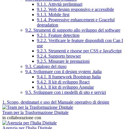
9.1.1. Attività preliminari
9.1.2. Web design responsivo e accessibile
9.1.3. Mobile first
9.1.4. Progressive enhancement e Graceful
degradation
9.2. Strumenti di supporto allo sviluppo del software
9.2.1. Feature detection
9.2.2. Verificare le feature disponibili con Can I
use
9.2.3. Strumenti e risorse per CSS e JavaScript
9.2.4. Supporto browser
9.2.5. Misurare le prestazioni
9.3. Catalogo del riuso
9.4. Sviluppare con il design system .italia
9.4.1. Il framework Bootstrap Italia
9.4.2. Il kit di sviluppo React
9.4.3. Il kit di sviluppo Angular
9.5. Sviluppare con i modelli di sito e servizi
1. Scopo, destinatari e uso del Manuale operativo di design
Team per la Trasformazione Digitale
in collaborazione con
Agenzia per l'Italia Digitale