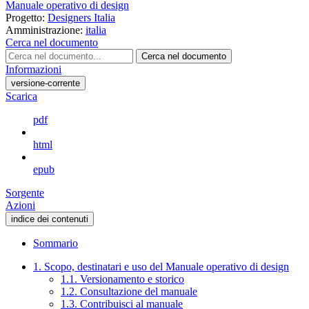
Manuale operativo di design
Progetto:
Designers Italia
Amministrazione:
italia
Cerca nel documento
Cerca nel documento
Informazioni
versione-corrente
Scarica
pdf
html
epub
Sorgente
Azioni
indice dei contenuti
Sommario
1. Scopo, destinatari e uso del Manuale operativo di design
1.1. Versionamento e storico
1.2. Consultazione del manuale
1.3. Contribuisci al manuale