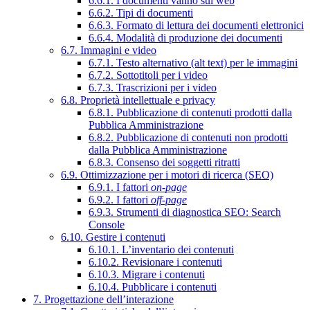
6.6.1. I documenti vanno sul web
6.6.2. Tipi di documenti
6.6.3. Formato di lettura dei documenti elettronici
6.6.4. Modalità di produzione dei documenti
6.7. Immagini e video
6.7.1. Testo alternativo (alt text) per le immagini
6.7.2. Sottotitoli per i video
6.7.3. Trascrizioni per i video
6.8. Proprietà intellettuale e privacy
6.8.1. Pubblicazione di contenuti prodotti dalla
Pubblica Amministrazione
6.8.2. Pubblicazione di contenuti non prodotti
dalla Pubblica Amministrazione
6.8.3. Consenso dei soggetti ritratti
6.9. Ottimizzazione per i motori di ricerca (SEO)
6.9.1. I fattori
on-page
6.9.2. I fattori
off-page
6.9.3. Strumenti di diagnostica SEO: Search
Console
6.10. Gestire i contenuti
6.10.1. L’inventario dei contenuti
6.10.2. Revisionare i contenuti
6.10.3. Migrare i contenuti
6.10.4. Pubblicare i contenuti
7. Progettazione dell’interazione