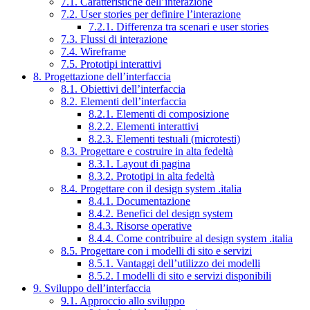
7.1. Caratteristiche dell’interazione
7.2. User stories per definire l’interazione
7.2.1. Differenza tra scenari e user stories
7.3. Flussi di interazione
7.4. Wireframe
7.5. Prototipi interattivi
8. Progettazione dell’interfaccia
8.1. Obiettivi dell’interfaccia
8.2. Elementi dell’interfaccia
8.2.1. Elementi di composizione
8.2.2. Elementi interattivi
8.2.3. Elementi testuali (microtesti)
8.3. Progettare e costruire in alta fedeltà
8.3.1. Layout di pagina
8.3.2. Prototipi in alta fedeltà
8.4. Progettare con il design system .italia
8.4.1. Documentazione
8.4.2. Benefici del design system
8.4.3. Risorse operative
8.4.4. Come contribuire al design system .italia
8.5. Progettare con i modelli di sito e servizi
8.5.1. Vantaggi dell’utilizzo dei modelli
8.5.2. I modelli di sito e servizi disponibili
9. Sviluppo dell’interfaccia
9.1. Approccio allo sviluppo