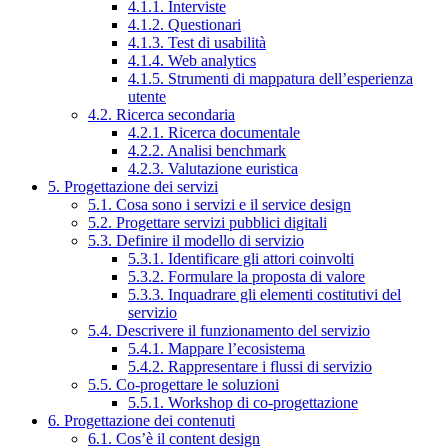
4.1.1. Interviste
4.1.2. Questionari
4.1.3. Test di usabilità
4.1.4. Web analytics
4.1.5. Strumenti di mappatura dell’esperienza
utente
4.2. Ricerca secondaria
4.2.1. Ricerca documentale
4.2.2. Analisi benchmark
4.2.3. Valutazione euristica
5. Progettazione dei servizi
5.1. Cosa sono i servizi e il service design
5.2. Progettare servizi pubblici digitali
5.3. Definire il modello di servizio
5.3.1. Identificare gli attori coinvolti
5.3.2. Formulare la proposta di valore
5.3.3. Inquadrare gli elementi costitutivi del
servizio
5.4. Descrivere il funzionamento del servizio
5.4.1. Mappare l’ecosistema
5.4.2. Rappresentare i flussi di servizio
5.5. Co-progettare le soluzioni
5.5.1. Workshop di co-progettazione
6. Progettazione dei contenuti
6.1. Cos’è il content design