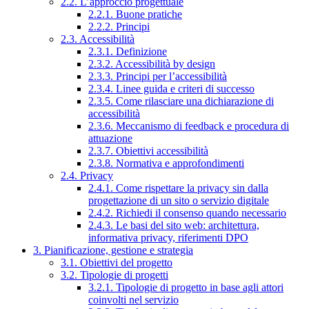
2.2. L’approccio progettuale
2.2.1. Buone pratiche
2.2.2. Principi
2.3. Accessibilità
2.3.1. Definizione
2.3.2. Accessibilità by design
2.3.3. Principi per l’accessibilità
2.3.4. Linee guida e criteri di successo
2.3.5. Come rilasciare una dichiarazione di
accessibilità
2.3.6. Meccanismo di feedback e procedura di
attuazione
2.3.7. Obiettivi accessibilità
2.3.8. Normativa e approfondimenti
2.4. Privacy
2.4.1. Come rispettare la privacy sin dalla
progettazione di un sito o servizio digitale
2.4.2. Richiedi il consenso quando necessario
2.4.3. Le basi del sito web: architettura,
informativa privacy, riferimenti DPO
3. Pianificazione, gestione e strategia
3.1. Obiettivi del progetto
3.2. Tipologie di progetti
3.2.1. Tipologie di progetto in base agli attori
coinvolti nel servizio