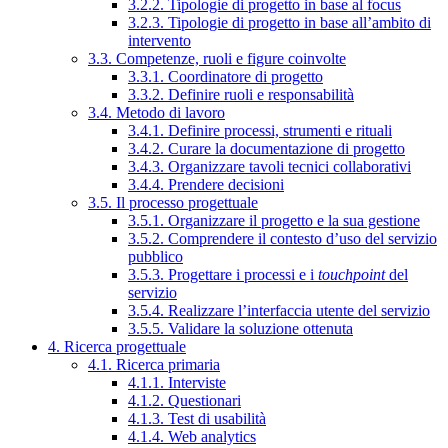
3.2.2. Tipologie di progetto in base al focus
3.2.3. Tipologie di progetto in base all’ambito di
intervento
3.3. Competenze, ruoli e figure coinvolte
3.3.1. Coordinatore di progetto
3.3.2. Definire ruoli e responsabilità
3.4. Metodo di lavoro
3.4.1. Definire processi, strumenti e rituali
3.4.2. Curare la documentazione di progetto
3.4.3. Organizzare tavoli tecnici collaborativi
3.4.4. Prendere decisioni
3.5. Il processo progettuale
3.5.1. Organizzare il progetto e la sua gestione
3.5.2. Comprendere il contesto d’uso del servizio
pubblico
3.5.3. Progettare i processi e i
touchpoint
del
servizio
3.5.4. Realizzare l’interfaccia utente del servizio
3.5.5. Validare la soluzione ottenuta
4. Ricerca progettuale
4.1. Ricerca primaria
4.1.1. Interviste
4.1.2. Questionari
4.1.3. Test di usabilità
4.1.4. Web analytics