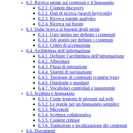
6.2. Ricerca utente sui contenuti e il linguaggio
6.2.1. Content discovery
6.2.2. Dati di ricerca (search keywords)
6.2.3. Ricerca tramite analytics
6.2.4. Ricerca sui forum
6.3. Dalla ricerca ai bisogni degli utenti
6.3.1. User stories per definire i contenuti
6.3.2. Job stories per definire i contenuti
6.3.3. Criteri di accettazione
6.4. Architettura dell’informazione
6.4.1. Definire l’architettura dell’informazione
6.4.2. Alberatura
6.4.3. Flussi di interazione
6.4.4. Sistemi di navigazione
6.4.5. Tipologie di contenuto (content type)
6.4.6. Ontologie e standard
6.4.7. Vocabolari controllati e tassonomie
6.5. Scrittura e linguaggio
6.5.1. Come leggono le persone sul web
6.5.2. Le regole per un linguaggio semplice
6.5.3. Microtesti
6.5.4. Scrittura collaborativa
6.5.5. Content critique
6.5.6. Traduzione e localizzazione dei contenuti
6.6. Documenti