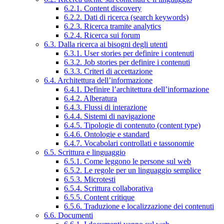
6.2.1. Content discovery
6.2.2. Dati di ricerca (search keywords)
6.2.3. Ricerca tramite analytics
6.2.4. Ricerca sui forum
6.3. Dalla ricerca ai bisogni degli utenti
6.3.1. User stories per definire i contenuti
6.3.2. Job stories per definire i contenuti
6.3.3. Criteri di accettazione
6.4. Architettura dell’informazione
6.4.1. Definire l’architettura dell’informazione
6.4.2. Alberatura
6.4.3. Flussi di interazione
6.4.4. Sistemi di navigazione
6.4.5. Tipologie di contenuto (content type)
6.4.6. Ontologie e standard
6.4.7. Vocabolari controllati e tassonomie
6.5. Scrittura e linguaggio
6.5.1. Come leggono le persone sul web
6.5.2. Le regole per un linguaggio semplice
6.5.3. Microtesti
6.5.4. Scrittura collaborativa
6.5.5. Content critique
6.5.6. Traduzione e localizzazione dei contenuti
6.6. Documenti