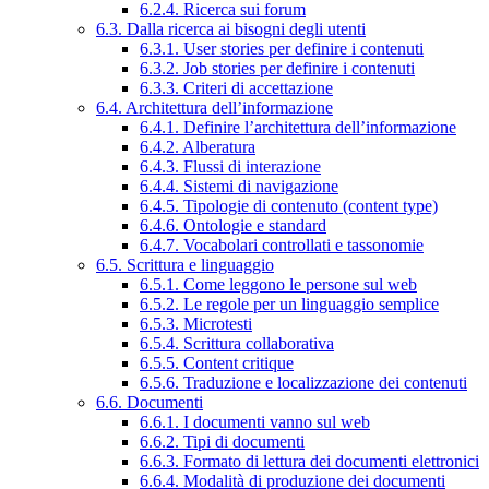
6.2.4. Ricerca sui forum
6.3. Dalla ricerca ai bisogni degli utenti
6.3.1. User stories per definire i contenuti
6.3.2. Job stories per definire i contenuti
6.3.3. Criteri di accettazione
6.4. Architettura dell’informazione
6.4.1. Definire l’architettura dell’informazione
6.4.2. Alberatura
6.4.3. Flussi di interazione
6.4.4. Sistemi di navigazione
6.4.5. Tipologie di contenuto (content type)
6.4.6. Ontologie e standard
6.4.7. Vocabolari controllati e tassonomie
6.5. Scrittura e linguaggio
6.5.1. Come leggono le persone sul web
6.5.2. Le regole per un linguaggio semplice
6.5.3. Microtesti
6.5.4. Scrittura collaborativa
6.5.5. Content critique
6.5.6. Traduzione e localizzazione dei contenuti
6.6. Documenti
6.6.1. I documenti vanno sul web
6.6.2. Tipi di documenti
6.6.3. Formato di lettura dei documenti elettronici
6.6.4. Modalità di produzione dei documenti