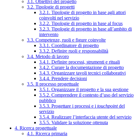
3.1. Obiettivi del progetto
3.2. Tipologie di progetti
3.2.1. Tipologie di progetto in base agli attori
coinvolti nel servizio
3.2.2. Tipologie di progetto in base al focus
3.2.3. Tipologie di progetto in base all’ambito di
intervento
3.3. Competenze, ruoli e figure coinvolte
3.3.1. Coordinatore di progetto
3.3.2. Definire ruoli e responsabilità
3.4. Metodo di lavoro
3.4.1. Definire processi, strumenti e rituali
3.4.2. Curare la documentazione di progetto
3.4.3. Organizzare tavoli tecnici collaborativi
3.4.4. Prendere decisioni
3.5. Il processo progettuale
3.5.1. Organizzare il progetto e la sua gestione
3.5.2. Comprendere il contesto d’uso del servizio
pubblico
3.5.3. Progettare i processi e i
touchpoint
del
servizio
3.5.4. Realizzare l’interfaccia utente del servizio
3.5.5. Validare la soluzione ottenuta
4. Ricerca progettuale
4.1. Ricerca primaria