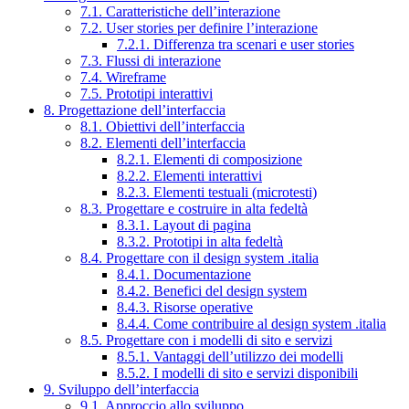
7.1. Caratteristiche dell’interazione
7.2. User stories per definire l’interazione
7.2.1. Differenza tra scenari e user stories
7.3. Flussi di interazione
7.4. Wireframe
7.5. Prototipi interattivi
8. Progettazione dell’interfaccia
8.1. Obiettivi dell’interfaccia
8.2. Elementi dell’interfaccia
8.2.1. Elementi di composizione
8.2.2. Elementi interattivi
8.2.3. Elementi testuali (microtesti)
8.3. Progettare e costruire in alta fedeltà
8.3.1. Layout di pagina
8.3.2. Prototipi in alta fedeltà
8.4. Progettare con il design system .italia
8.4.1. Documentazione
8.4.2. Benefici del design system
8.4.3. Risorse operative
8.4.4. Come contribuire al design system .italia
8.5. Progettare con i modelli di sito e servizi
8.5.1. Vantaggi dell’utilizzo dei modelli
8.5.2. I modelli di sito e servizi disponibili
9. Sviluppo dell’interfaccia
9.1. Approccio allo sviluppo