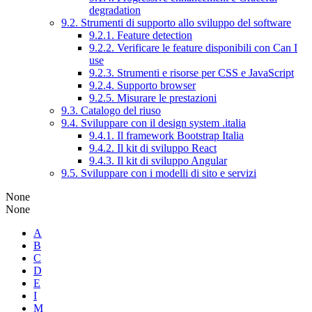
degradation
9.2. Strumenti di supporto allo sviluppo del software
9.2.1. Feature detection
9.2.2. Verificare le feature disponibili con Can I
use
9.2.3. Strumenti e risorse per CSS e JavaScript
9.2.4. Supporto browser
9.2.5. Misurare le prestazioni
9.3. Catalogo del riuso
9.4. Sviluppare con il design system .italia
9.4.1. Il framework Bootstrap Italia
9.4.2. Il kit di sviluppo React
9.4.3. Il kit di sviluppo Angular
9.5. Sviluppare con i modelli di sito e servizi
None
None
A
B
C
D
E
I
M