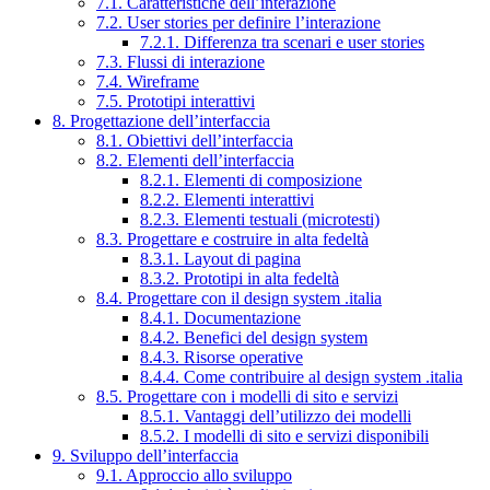
7.1. Caratteristiche dell’interazione
7.2. User stories per definire l’interazione
7.2.1. Differenza tra scenari e user stories
7.3. Flussi di interazione
7.4. Wireframe
7.5. Prototipi interattivi
8. Progettazione dell’interfaccia
8.1. Obiettivi dell’interfaccia
8.2. Elementi dell’interfaccia
8.2.1. Elementi di composizione
8.2.2. Elementi interattivi
8.2.3. Elementi testuali (microtesti)
8.3. Progettare e costruire in alta fedeltà
8.3.1. Layout di pagina
8.3.2. Prototipi in alta fedeltà
8.4. Progettare con il design system .italia
8.4.1. Documentazione
8.4.2. Benefici del design system
8.4.3. Risorse operative
8.4.4. Come contribuire al design system .italia
8.5. Progettare con i modelli di sito e servizi
8.5.1. Vantaggi dell’utilizzo dei modelli
8.5.2. I modelli di sito e servizi disponibili
9. Sviluppo dell’interfaccia
9.1. Approccio allo sviluppo