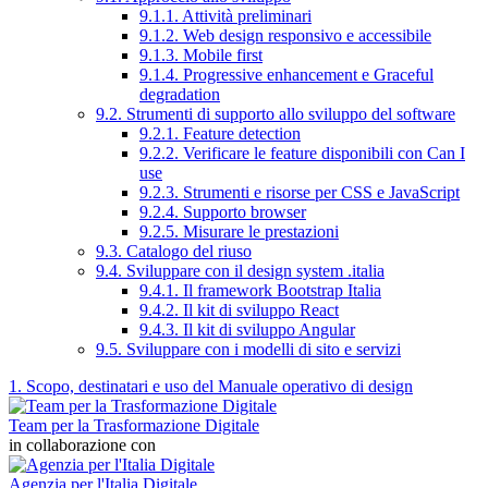
9.1.1. Attività preliminari
9.1.2. Web design responsivo e accessibile
9.1.3. Mobile first
9.1.4. Progressive enhancement e Graceful
degradation
9.2. Strumenti di supporto allo sviluppo del software
9.2.1. Feature detection
9.2.2. Verificare le feature disponibili con Can I
use
9.2.3. Strumenti e risorse per CSS e JavaScript
9.2.4. Supporto browser
9.2.5. Misurare le prestazioni
9.3. Catalogo del riuso
9.4. Sviluppare con il design system .italia
9.4.1. Il framework Bootstrap Italia
9.4.2. Il kit di sviluppo React
9.4.3. Il kit di sviluppo Angular
9.5. Sviluppare con i modelli di sito e servizi
1. Scopo, destinatari e uso del Manuale operativo di design
Team per la Trasformazione Digitale
in collaborazione con
Agenzia per l'Italia Digitale