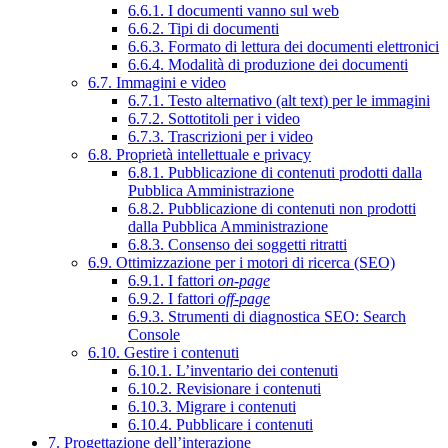
6.6.1. I documenti vanno sul web
6.6.2. Tipi di documenti
6.6.3. Formato di lettura dei documenti elettronici
6.6.4. Modalità di produzione dei documenti
6.7. Immagini e video
6.7.1. Testo alternativo (alt text) per le immagini
6.7.2. Sottotitoli per i video
6.7.3. Trascrizioni per i video
6.8. Proprietà intellettuale e privacy
6.8.1. Pubblicazione di contenuti prodotti dalla
Pubblica Amministrazione
6.8.2. Pubblicazione di contenuti non prodotti
dalla Pubblica Amministrazione
6.8.3. Consenso dei soggetti ritratti
6.9. Ottimizzazione per i motori di ricerca (SEO)
6.9.1. I fattori
on-page
6.9.2. I fattori
off-page
6.9.3. Strumenti di diagnostica SEO: Search
Console
6.10. Gestire i contenuti
6.10.1. L’inventario dei contenuti
6.10.2. Revisionare i contenuti
6.10.3. Migrare i contenuti
6.10.4. Pubblicare i contenuti
7. Progettazione dell’interazione