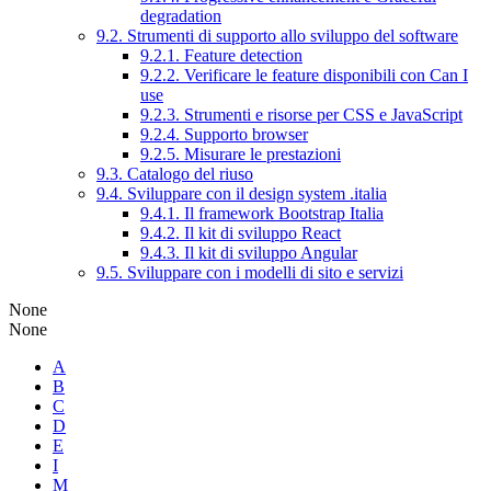
degradation
9.2. Strumenti di supporto allo sviluppo del software
9.2.1. Feature detection
9.2.2. Verificare le feature disponibili con Can I
use
9.2.3. Strumenti e risorse per CSS e JavaScript
9.2.4. Supporto browser
9.2.5. Misurare le prestazioni
9.3. Catalogo del riuso
9.4. Sviluppare con il design system .italia
9.4.1. Il framework Bootstrap Italia
9.4.2. Il kit di sviluppo React
9.4.3. Il kit di sviluppo Angular
9.5. Sviluppare con i modelli di sito e servizi
None
None
A
B
C
D
E
I
M