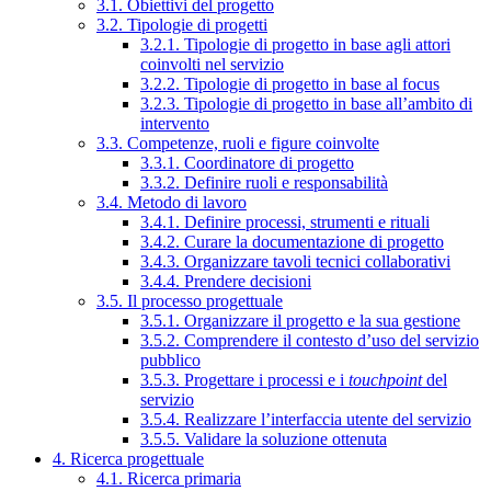
3.1. Obiettivi del progetto
3.2. Tipologie di progetti
3.2.1. Tipologie di progetto in base agli attori
coinvolti nel servizio
3.2.2. Tipologie di progetto in base al focus
3.2.3. Tipologie di progetto in base all’ambito di
intervento
3.3. Competenze, ruoli e figure coinvolte
3.3.1. Coordinatore di progetto
3.3.2. Definire ruoli e responsabilità
3.4. Metodo di lavoro
3.4.1. Definire processi, strumenti e rituali
3.4.2. Curare la documentazione di progetto
3.4.3. Organizzare tavoli tecnici collaborativi
3.4.4. Prendere decisioni
3.5. Il processo progettuale
3.5.1. Organizzare il progetto e la sua gestione
3.5.2. Comprendere il contesto d’uso del servizio
pubblico
3.5.3. Progettare i processi e i
touchpoint
del
servizio
3.5.4. Realizzare l’interfaccia utente del servizio
3.5.5. Validare la soluzione ottenuta
4. Ricerca progettuale
4.1. Ricerca primaria