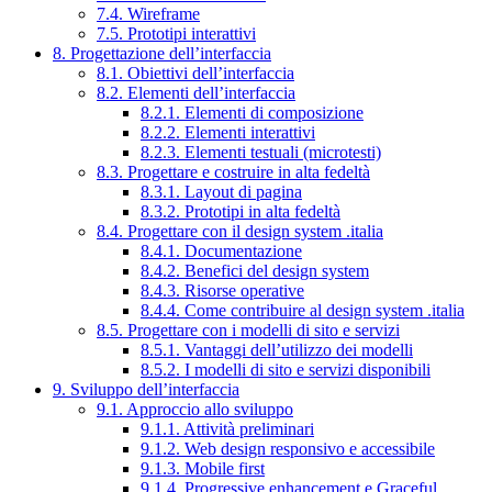
7.4. Wireframe
7.5. Prototipi interattivi
8. Progettazione dell’interfaccia
8.1. Obiettivi dell’interfaccia
8.2. Elementi dell’interfaccia
8.2.1. Elementi di composizione
8.2.2. Elementi interattivi
8.2.3. Elementi testuali (microtesti)
8.3. Progettare e costruire in alta fedeltà
8.3.1. Layout di pagina
8.3.2. Prototipi in alta fedeltà
8.4. Progettare con il design system .italia
8.4.1. Documentazione
8.4.2. Benefici del design system
8.4.3. Risorse operative
8.4.4. Come contribuire al design system .italia
8.5. Progettare con i modelli di sito e servizi
8.5.1. Vantaggi dell’utilizzo dei modelli
8.5.2. I modelli di sito e servizi disponibili
9. Sviluppo dell’interfaccia
9.1. Approccio allo sviluppo
9.1.1. Attività preliminari
9.1.2. Web design responsivo e accessibile
9.1.3. Mobile first
9.1.4. Progressive enhancement e Graceful