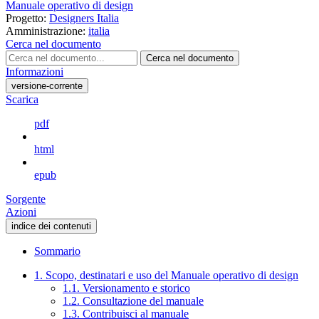
Manuale operativo di design
Progetto:
Designers Italia
Amministrazione:
italia
Cerca nel documento
Cerca nel documento
Informazioni
versione-corrente
Scarica
pdf
html
epub
Sorgente
Azioni
indice dei contenuti
Sommario
1. Scopo, destinatari e uso del Manuale operativo di design
1.1. Versionamento e storico
1.2. Consultazione del manuale
1.3. Contribuisci al manuale