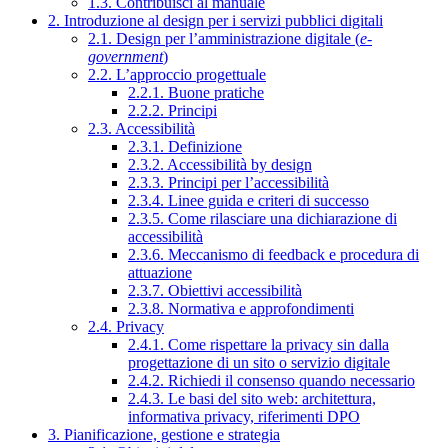
1.3. Contribuisci al manuale
2. Introduzione al design per i servizi pubblici digitali
2.1. Design per l’amministrazione digitale (
e-
government
)
2.2. L’approccio progettuale
2.2.1. Buone pratiche
2.2.2. Principi
2.3. Accessibilità
2.3.1. Definizione
2.3.2. Accessibilità by design
2.3.3. Principi per l’accessibilità
2.3.4. Linee guida e criteri di successo
2.3.5. Come rilasciare una dichiarazione di
accessibilità
2.3.6. Meccanismo di feedback e procedura di
attuazione
2.3.7. Obiettivi accessibilità
2.3.8. Normativa e approfondimenti
2.4. Privacy
2.4.1. Come rispettare la privacy sin dalla
progettazione di un sito o servizio digitale
2.4.2. Richiedi il consenso quando necessario
2.4.3. Le basi del sito web: architettura,
informativa privacy, riferimenti DPO
3. Pianificazione, gestione e strategia