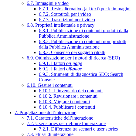
6.7. Immagini e video
6.7.1. Testo alternativo (alt text) per le immagini
6.7.2. Sottotitoli per i video
6.7.3. Trascrizioni per i video
6.8. Proprietà intellettuale e privacy
6.8.1. Pubblicazione di contenuti prodotti dalla
Pubblica Amministrazione
6.8.2. Pubblicazione di contenuti non prodotti
dalla Pubblica Amministrazione
6.8.3. Consenso dei soggetti ritratti
6.9. Ottimizzazione per i motori di ricerca (SEO)
6.9.1. I fattori
on-page
6.9.2. I fattori
off-page
6.9.3. Strumenti di diagnostica SEO: Search
Console
6.10. Gestire i contenuti
6.10.1. L’inventario dei contenuti
6.10.2. Revisionare i contenuti
6.10.3. Migrare i contenuti
6.10.4. Pubblicare i contenuti
7. Progettazione dell’interazione
7.1. Caratteristiche dell’interazione
7.2. User stories per definire l’interazione
7.2.1. Differenza tra scenari e user stories
7.3. Flussi di interazione