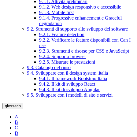
9.1.1. Attività preliminari
9.1.2. Web design responsivo e accessibile
9.1.3. Mobile first
9.1.4. Progressive enhancement e Graceful
degradation
9.2. Strumenti di supporto allo sviluppo del software
9.2.1. Feature detection
9.2.2. Verificare le feature disponibili con Can I
use
9.2.3. Strumenti e risorse per CSS e JavaScript
9.2.4. Supporto browser
9.2.5. Misurare le prestazioni
9.3. Catalogo del riuso
9.4. Sviluppare con il design system .italia
9.4.1. Il framework Bootstrap Italia
9.4.2. Il kit di sviluppo React
9.4.3. Il kit di sviluppo Angular
9.5. Sviluppare con i modelli di sito e servizi
glossario
A
B
C
D