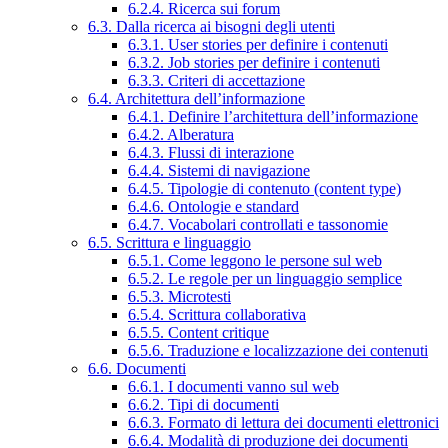
6.2.4. Ricerca sui forum
6.3. Dalla ricerca ai bisogni degli utenti
6.3.1. User stories per definire i contenuti
6.3.2. Job stories per definire i contenuti
6.3.3. Criteri di accettazione
6.4. Architettura dell’informazione
6.4.1. Definire l’architettura dell’informazione
6.4.2. Alberatura
6.4.3. Flussi di interazione
6.4.4. Sistemi di navigazione
6.4.5. Tipologie di contenuto (content type)
6.4.6. Ontologie e standard
6.4.7. Vocabolari controllati e tassonomie
6.5. Scrittura e linguaggio
6.5.1. Come leggono le persone sul web
6.5.2. Le regole per un linguaggio semplice
6.5.3. Microtesti
6.5.4. Scrittura collaborativa
6.5.5. Content critique
6.5.6. Traduzione e localizzazione dei contenuti
6.6. Documenti
6.6.1. I documenti vanno sul web
6.6.2. Tipi di documenti
6.6.3. Formato di lettura dei documenti elettronici
6.6.4. Modalità di produzione dei documenti