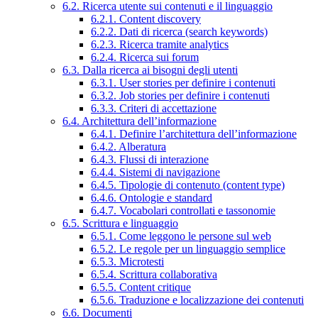
6.2. Ricerca utente sui contenuti e il linguaggio
6.2.1. Content discovery
6.2.2. Dati di ricerca (search keywords)
6.2.3. Ricerca tramite analytics
6.2.4. Ricerca sui forum
6.3. Dalla ricerca ai bisogni degli utenti
6.3.1. User stories per definire i contenuti
6.3.2. Job stories per definire i contenuti
6.3.3. Criteri di accettazione
6.4. Architettura dell’informazione
6.4.1. Definire l’architettura dell’informazione
6.4.2. Alberatura
6.4.3. Flussi di interazione
6.4.4. Sistemi di navigazione
6.4.5. Tipologie di contenuto (content type)
6.4.6. Ontologie e standard
6.4.7. Vocabolari controllati e tassonomie
6.5. Scrittura e linguaggio
6.5.1. Come leggono le persone sul web
6.5.2. Le regole per un linguaggio semplice
6.5.3. Microtesti
6.5.4. Scrittura collaborativa
6.5.5. Content critique
6.5.6. Traduzione e localizzazione dei contenuti
6.6. Documenti