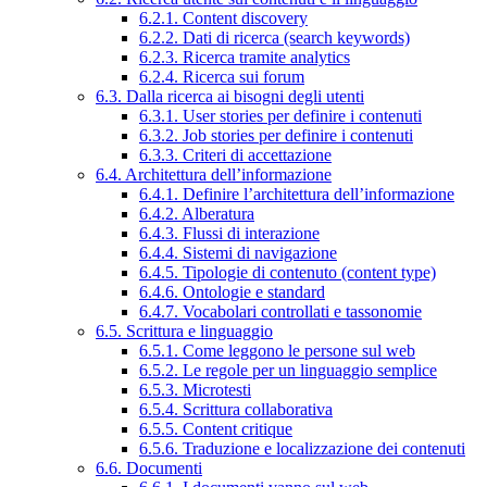
6.2.1. Content discovery
6.2.2. Dati di ricerca (search keywords)
6.2.3. Ricerca tramite analytics
6.2.4. Ricerca sui forum
6.3. Dalla ricerca ai bisogni degli utenti
6.3.1. User stories per definire i contenuti
6.3.2. Job stories per definire i contenuti
6.3.3. Criteri di accettazione
6.4. Architettura dell’informazione
6.4.1. Definire l’architettura dell’informazione
6.4.2. Alberatura
6.4.3. Flussi di interazione
6.4.4. Sistemi di navigazione
6.4.5. Tipologie di contenuto (content type)
6.4.6. Ontologie e standard
6.4.7. Vocabolari controllati e tassonomie
6.5. Scrittura e linguaggio
6.5.1. Come leggono le persone sul web
6.5.2. Le regole per un linguaggio semplice
6.5.3. Microtesti
6.5.4. Scrittura collaborativa
6.5.5. Content critique
6.5.6. Traduzione e localizzazione dei contenuti
6.6. Documenti