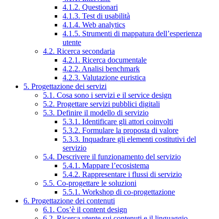
4.1.2. Questionari
4.1.3. Test di usabilità
4.1.4. Web analytics
4.1.5. Strumenti di mappatura dell’esperienza
utente
4.2. Ricerca secondaria
4.2.1. Ricerca documentale
4.2.2. Analisi benchmark
4.2.3. Valutazione euristica
5. Progettazione dei servizi
5.1. Cosa sono i servizi e il service design
5.2. Progettare servizi pubblici digitali
5.3. Definire il modello di servizio
5.3.1. Identificare gli attori coinvolti
5.3.2. Formulare la proposta di valore
5.3.3. Inquadrare gli elementi costitutivi del
servizio
5.4. Descrivere il funzionamento del servizio
5.4.1. Mappare l’ecosistema
5.4.2. Rappresentare i flussi di servizio
5.5. Co-progettare le soluzioni
5.5.1. Workshop di co-progettazione
6. Progettazione dei contenuti
6.1. Cos’è il content design
6.2. Ricerca utente sui contenuti e il linguaggio