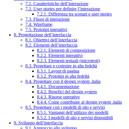
7.1. Caratteristiche dell’interazione
7.2. User stories per definire l’interazione
7.2.1. Differenza tra scenari e user stories
7.3. Flussi di interazione
7.4. Wireframe
7.5. Prototipi interattivi
8. Progettazione dell’interfaccia
8.1. Obiettivi dell’interfaccia
8.2. Elementi dell’interfaccia
8.2.1. Elementi di composizione
8.2.2. Elementi interattivi
8.2.3. Elementi testuali (microtesti)
8.3. Progettare e costruire in alta fedeltà
8.3.1. Layout di pagina
8.3.2. Prototipi in alta fedeltà
8.4. Progettare con il design system .italia
8.4.1. Documentazione
8.4.2. Benefici del design system
8.4.3. Risorse operative
8.4.4. Come contribuire al design system .italia
8.5. Progettare con i modelli di sito e servizi
8.5.1. Vantaggi dell’utilizzo dei modelli
8.5.2. I modelli di sito e servizi disponibili
9. Sviluppo dell’interfaccia
9.1. Approccio allo sviluppo