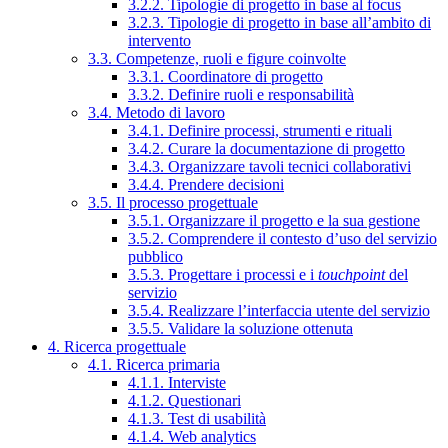
3.2.2. Tipologie di progetto in base al focus
3.2.3. Tipologie di progetto in base all’ambito di
intervento
3.3. Competenze, ruoli e figure coinvolte
3.3.1. Coordinatore di progetto
3.3.2. Definire ruoli e responsabilità
3.4. Metodo di lavoro
3.4.1. Definire processi, strumenti e rituali
3.4.2. Curare la documentazione di progetto
3.4.3. Organizzare tavoli tecnici collaborativi
3.4.4. Prendere decisioni
3.5. Il processo progettuale
3.5.1. Organizzare il progetto e la sua gestione
3.5.2. Comprendere il contesto d’uso del servizio
pubblico
3.5.3. Progettare i processi e i
touchpoint
del
servizio
3.5.4. Realizzare l’interfaccia utente del servizio
3.5.5. Validare la soluzione ottenuta
4. Ricerca progettuale
4.1. Ricerca primaria
4.1.1. Interviste
4.1.2. Questionari
4.1.3. Test di usabilità
4.1.4. Web analytics