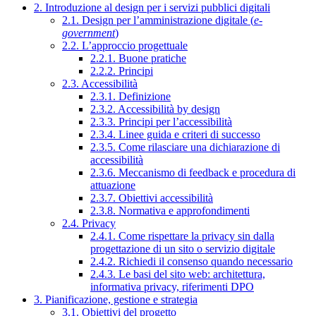
2. Introduzione al design per i servizi pubblici digitali
2.1. Design per l’amministrazione digitale (
e-
government
)
2.2. L’approccio progettuale
2.2.1. Buone pratiche
2.2.2. Principi
2.3. Accessibilità
2.3.1. Definizione
2.3.2. Accessibilità by design
2.3.3. Principi per l’accessibilità
2.3.4. Linee guida e criteri di successo
2.3.5. Come rilasciare una dichiarazione di
accessibilità
2.3.6. Meccanismo di feedback e procedura di
attuazione
2.3.7. Obiettivi accessibilità
2.3.8. Normativa e approfondimenti
2.4. Privacy
2.4.1. Come rispettare la privacy sin dalla
progettazione di un sito o servizio digitale
2.4.2. Richiedi il consenso quando necessario
2.4.3. Le basi del sito web: architettura,
informativa privacy, riferimenti DPO
3. Pianificazione, gestione e strategia
3.1. Obiettivi del progetto