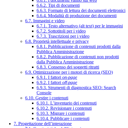
6.6.1. I documenti vanno sul web
6.6.2. Tipi di documenti
6.6.3. Formato di lettura dei documenti elettronici
6.6.4. Modalità di produzione dei documenti
6.7. Immagini e video
6.7.1. Testo alternativo (alt text) per le immagini
6.7.2. Sottotitoli per i video
6.7.3. Trascrizioni per i video
6.8. Proprietà intellettuale e privacy
6.8.1. Pubblicazione di contenuti prodotti dalla
Pubblica Amministrazione
6.8.2. Pubblicazione di contenuti non prodotti
dalla Pubblica Amministrazione
6.8.3. Consenso dei soggetti ritratti
6.9. Ottimizzazione per i motori di ricerca (SEO)
6.9.1. I fattori
on-page
6.9.2. I fattori
off-page
6.9.3. Strumenti di diagnostica SEO: Search
Console
6.10. Gestire i contenuti
6.10.1. L’inventario dei contenuti
6.10.2. Revisionare i contenuti
6.10.3. Migrare i contenuti
6.10.4. Pubblicare i contenuti
7. Progettazione dell’interazione