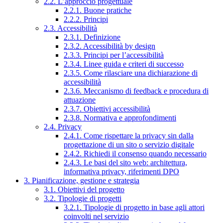
2.2. L’approccio progettuale
2.2.1. Buone pratiche
2.2.2. Principi
2.3. Accessibilità
2.3.1. Definizione
2.3.2. Accessibilità by design
2.3.3. Principi per l’accessibilità
2.3.4. Linee guida e criteri di successo
2.3.5. Come rilasciare una dichiarazione di
accessibilità
2.3.6. Meccanismo di feedback e procedura di
attuazione
2.3.7. Obiettivi accessibilità
2.3.8. Normativa e approfondimenti
2.4. Privacy
2.4.1. Come rispettare la privacy sin dalla
progettazione di un sito o servizio digitale
2.4.2. Richiedi il consenso quando necessario
2.4.3. Le basi del sito web: architettura,
informativa privacy, riferimenti DPO
3. Pianificazione, gestione e strategia
3.1. Obiettivi del progetto
3.2. Tipologie di progetti
3.2.1. Tipologie di progetto in base agli attori
coinvolti nel servizio