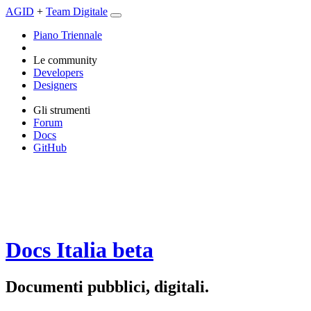
AGID
+
Team Digitale
Piano Triennale
Le community
Developers
Designers
Gli strumenti
Forum
Docs
GitHub
Docs Italia
beta
Documenti pubblici, digitali.