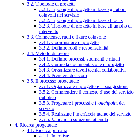
3.2. Tipologie di progetti
3.2.1. Tipologie di progetto in base agli attori
coinvolti nel servizio
3.2.2. Tipologie di progetto in base al focus
3.2.3. Tipologie di progetto in base all’ambito di
intervento
3.3. Competenze, ruoli e figure coinvolte
3.3.1. Coordinatore di progetto
3.3.2. Definire ruoli e responsabilità
3.4. Metodo di lavoro
3.4.1. Definire processi, strumenti e rituali
3.4.2. Curare la documentazione di progetto
3.4.3. Organizzare tavoli tecnici collaborativi
3.4.4. Prendere decisioni
3.5. Il processo progettuale
3.5.1. Organizzare il progetto e la sua gestione
3.5.2. Comprendere il contesto d’uso del servizio
pubblico
3.5.3. Progettare i processi e i
touchpoint
del
servizio
3.5.4. Realizzare l’interfaccia utente del servizio
3.5.5. Validare la soluzione ottenuta
4. Ricerca progettuale
4.1. Ricerca primaria
4.1.1. Interviste