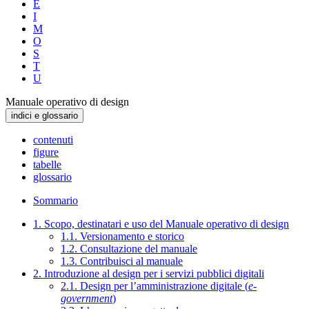
E
I
M
O
S
T
U
Manuale operativo di design
indici e glossario
contenuti
figure
tabelle
glossario
Sommario
1. Scopo, destinatari e uso del Manuale operativo di design
1.1. Versionamento e storico
1.2. Consultazione del manuale
1.3. Contribuisci al manuale
2. Introduzione al design per i servizi pubblici digitali
2.1. Design per l’amministrazione digitale (
e-
government
)