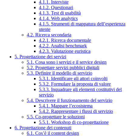
4.1.1. Interviste
4.1.2. Questionari
4.1.3. Test di usabilità
4.1.4. Web analytics
4.1.5. Strumenti di mappatura dell’esperienza
utente
4.2. Ricerca secondaria
4.2.1. Ricerca documentale
4.2.2. Analisi benchmark
4.2.3. Valutazione euristica
5. Progettazione dei servizi
5.1. Cosa sono i servizi e il service design
5.2. Progettare servizi pubblici digitali
5.3. Definire il modello di servizio
5.3.1. Identificare gli attori coinvolti
5.3.2. Formulare la proposta di valore
5.3.3. Inquadrare gli elementi costitutivi del
servizio
5.4. Descrivere il funzionamento del servizio
5.4.1. Mappare l’ecosistema
5.4.2. Rappresentare i flussi di servizio
5.5. Co-progettare le soluzioni
5.5.1. Workshop di co-progettazione
6. Progettazione dei contenuti
6.1. Cos’è il content design