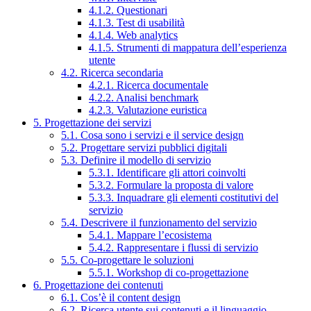
4.1.2. Questionari
4.1.3. Test di usabilità
4.1.4. Web analytics
4.1.5. Strumenti di mappatura dell’esperienza
utente
4.2. Ricerca secondaria
4.2.1. Ricerca documentale
4.2.2. Analisi benchmark
4.2.3. Valutazione euristica
5. Progettazione dei servizi
5.1. Cosa sono i servizi e il service design
5.2. Progettare servizi pubblici digitali
5.3. Definire il modello di servizio
5.3.1. Identificare gli attori coinvolti
5.3.2. Formulare la proposta di valore
5.3.3. Inquadrare gli elementi costitutivi del
servizio
5.4. Descrivere il funzionamento del servizio
5.4.1. Mappare l’ecosistema
5.4.2. Rappresentare i flussi di servizio
5.5. Co-progettare le soluzioni
5.5.1. Workshop di co-progettazione
6. Progettazione dei contenuti
6.1. Cos’è il content design
6.2. Ricerca utente sui contenuti e il linguaggio