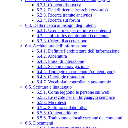
6.2.1. Content discovery
6.2.2. Dati di ricerca (search keywords)
6.2.3. Ricerca tramite analytics
6.2.4. Ricerca sui forum
6.3. Dalla ricerca ai bisogni degli utenti
6.3.1. User stories per definire i contenuti
6.3.2. Job stories per definire i contenuti
6.3.3. Criteri di accettazione
6.4. Architettura dell’informazione
6.4.1. Definire l’architettura dell’informazione
6.4.2. Alberatura
6.4.3. Flussi di interazione
6.4.4. Sistemi di navigazione
6.4.5. Tipologie di contenuto (content type)
6.4.6. Ontologie e standard
6.4.7. Vocabolari controllati e tassonomie
6.5. Scrittura e linguaggio
6.5.1. Come leggono le persone sul web
6.5.2. Le regole per un linguaggio semplice
6.5.3. Microtesti
6.5.4. Scrittura collaborativa
6.5.5. Content critique
6.5.6. Traduzione e localizzazione dei contenuti
6.6. Documenti