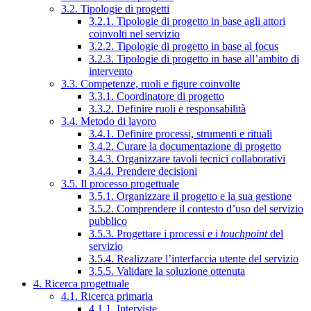
3.2. Tipologie di progetti
3.2.1. Tipologie di progetto in base agli attori
coinvolti nel servizio
3.2.2. Tipologie di progetto in base al focus
3.2.3. Tipologie di progetto in base all’ambito di
intervento
3.3. Competenze, ruoli e figure coinvolte
3.3.1. Coordinatore di progetto
3.3.2. Definire ruoli e responsabilità
3.4. Metodo di lavoro
3.4.1. Definire processi, strumenti e rituali
3.4.2. Curare la documentazione di progetto
3.4.3. Organizzare tavoli tecnici collaborativi
3.4.4. Prendere decisioni
3.5. Il processo progettuale
3.5.1. Organizzare il progetto e la sua gestione
3.5.2. Comprendere il contesto d’uso del servizio
pubblico
3.5.3. Progettare i processi e i
touchpoint
del
servizio
3.5.4. Realizzare l’interfaccia utente del servizio
3.5.5. Validare la soluzione ottenuta
4. Ricerca progettuale
4.1. Ricerca primaria
4.1.1. Interviste