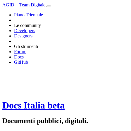
AGID
+
Team Digitale
Piano Triennale
Le community
Developers
Designers
Gli strumenti
Forum
Docs
GitHub
Docs Italia
beta
Documenti pubblici, digitali.