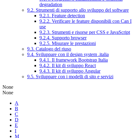
degradation
9.2. Strumenti di supporto allo sviluppo del software
9.2.1. Feature detection
9.2.2. Verificare le feature disponibili con Can I
use
9.2.3. Strumenti e risorse per CSS e JavaScript
9.2.4. Supporto browser
9.2.5. Misurare le prestazioni
9.3. Catalogo del riuso
9.4. Sviluppare con il design system .italia
9.4.1. Il framework Bootstrap Italia
9.4.2. Il kit di sviluppo React
9.4.3. Il kit di sviluppo Angular
9.5. Sviluppare con i modelli di sito e servizi
None
None
A
B
C
D
E
I
M