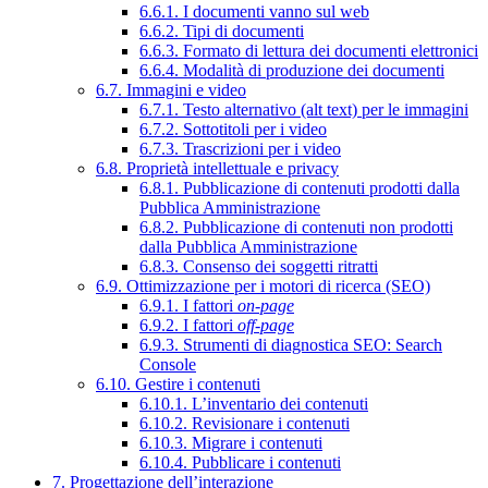
6.6.1. I documenti vanno sul web
6.6.2. Tipi di documenti
6.6.3. Formato di lettura dei documenti elettronici
6.6.4. Modalità di produzione dei documenti
6.7. Immagini e video
6.7.1. Testo alternativo (alt text) per le immagini
6.7.2. Sottotitoli per i video
6.7.3. Trascrizioni per i video
6.8. Proprietà intellettuale e privacy
6.8.1. Pubblicazione di contenuti prodotti dalla
Pubblica Amministrazione
6.8.2. Pubblicazione di contenuti non prodotti
dalla Pubblica Amministrazione
6.8.3. Consenso dei soggetti ritratti
6.9. Ottimizzazione per i motori di ricerca (SEO)
6.9.1. I fattori
on-page
6.9.2. I fattori
off-page
6.9.3. Strumenti di diagnostica SEO: Search
Console
6.10. Gestire i contenuti
6.10.1. L’inventario dei contenuti
6.10.2. Revisionare i contenuti
6.10.3. Migrare i contenuti
6.10.4. Pubblicare i contenuti
7. Progettazione dell’interazione