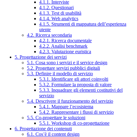
4.1.1. Interviste
4.1.2. Questionari
4.1.3. Test di usabilità
4.1.4. Web analytics
4.1.5. Strumenti di mappatura dell’esperienza
utente
4.2. Ricerca secondaria
4.2.1. Ricerca documentale
4.2.2. Analisi benchmark
4.2.3. Valutazione euristica
5. Progettazione dei servizi
5.1. Cosa sono i servizi e il service design
5.2. Progettare servizi pubblici digitali
5.3. Definire il modello di servizio
5.3.1. Identificare gli attori coinvolti
5.3.2. Formulare la proposta di valore
5.3.3. Inquadrare gli elementi costitutivi del
servizio
5.4. Descrivere il funzionamento del servizio
5.4.1. Mappare l’ecosistema
5.4.2. Rappresentare i flussi di servizio
5.5. Co-progettare le soluzioni
5.5.1. Workshop di co-progettazione
6. Progettazione dei contenuti
6.1. Cos’è il content design