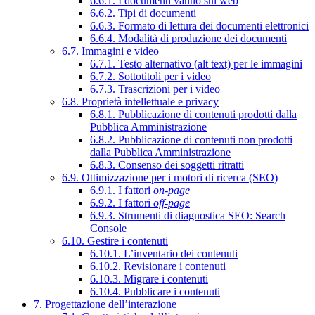
6.6.1. I documenti vanno sul web
6.6.2. Tipi di documenti
6.6.3. Formato di lettura dei documenti elettronici
6.6.4. Modalità di produzione dei documenti
6.7. Immagini e video
6.7.1. Testo alternativo (alt text) per le immagini
6.7.2. Sottotitoli per i video
6.7.3. Trascrizioni per i video
6.8. Proprietà intellettuale e privacy
6.8.1. Pubblicazione di contenuti prodotti dalla
Pubblica Amministrazione
6.8.2. Pubblicazione di contenuti non prodotti
dalla Pubblica Amministrazione
6.8.3. Consenso dei soggetti ritratti
6.9. Ottimizzazione per i motori di ricerca (SEO)
6.9.1. I fattori
on-page
6.9.2. I fattori
off-page
6.9.3. Strumenti di diagnostica SEO: Search
Console
6.10. Gestire i contenuti
6.10.1. L’inventario dei contenuti
6.10.2. Revisionare i contenuti
6.10.3. Migrare i contenuti
6.10.4. Pubblicare i contenuti
7. Progettazione dell’interazione