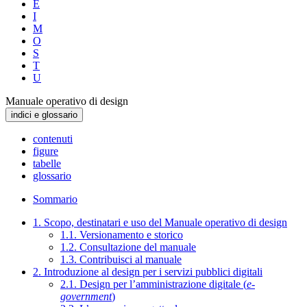
E
I
M
O
S
T
U
Manuale operativo di design
indici e glossario
contenuti
figure
tabelle
glossario
Sommario
1. Scopo, destinatari e uso del Manuale operativo di design
1.1. Versionamento e storico
1.2. Consultazione del manuale
1.3. Contribuisci al manuale
2. Introduzione al design per i servizi pubblici digitali
2.1. Design per l’amministrazione digitale (
e-
government
)