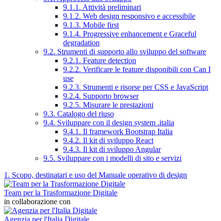
9.1.1. Attività preliminari
9.1.2. Web design responsivo e accessibile
9.1.3. Mobile first
9.1.4. Progressive enhancement e Graceful
degradation
9.2. Strumenti di supporto allo sviluppo del software
9.2.1. Feature detection
9.2.2. Verificare le feature disponibili con Can I
use
9.2.3. Strumenti e risorse per CSS e JavaScript
9.2.4. Supporto browser
9.2.5. Misurare le prestazioni
9.3. Catalogo del riuso
9.4. Sviluppare con il design system .italia
9.4.1. Il framework Bootstrap Italia
9.4.2. Il kit di sviluppo React
9.4.3. Il kit di sviluppo Angular
9.5. Sviluppare con i modelli di sito e servizi
1. Scopo, destinatari e uso del Manuale operativo di design
Team per la Trasformazione Digitale
in collaborazione con
Agenzia per l'Italia Digitale