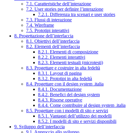
7.1. Caratteristiche dell’interazione
7.2. User stories per definire l’interazione
7.2.1. Differenza tra scenari e user stories
7.3. Flussi di interazione
7.4. Wireframe
7.5. Prototipi interattivi
8. Progettazione dell’interfaccia
8.1. Obiettivi dell’interfaccia
8.2. Elementi dell’interfaccia
8.2.1. Elementi di composizione
8.2.2. Elementi interattivi
8.2.3. Elementi testuali (microtesti)
8.3. Progettare e costruire in alta fedeltà
8.3.1. Layout di pagina
8.3.2. Prototipi in alta fedeltà
8.4. Progettare con il design system .italia
8.4.1. Documentazione
8.4.2. Benefici del design system
8.4.3. Risorse operative
8.4.4. Come contribuire al design system .italia
8.5. Progettare con i modelli di sito e servizi
8.5.1. Vantaggi dell’utilizzo dei modelli
8.5.2. I modelli di sito e servizi disponibili
9. Sviluppo dell’interfaccia
9.1. Approccio allo sviluppo