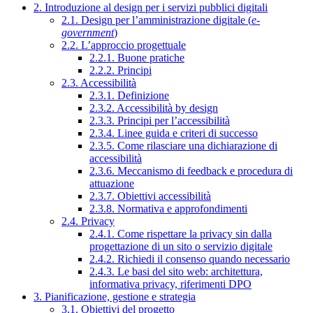
2. Introduzione al design per i servizi pubblici digitali
2.1. Design per l’amministrazione digitale (
e-
government
)
2.2. L’approccio progettuale
2.2.1. Buone pratiche
2.2.2. Principi
2.3. Accessibilità
2.3.1. Definizione
2.3.2. Accessibilità by design
2.3.3. Principi per l’accessibilità
2.3.4. Linee guida e criteri di successo
2.3.5. Come rilasciare una dichiarazione di
accessibilità
2.3.6. Meccanismo di feedback e procedura di
attuazione
2.3.7. Obiettivi accessibilità
2.3.8. Normativa e approfondimenti
2.4. Privacy
2.4.1. Come rispettare la privacy sin dalla
progettazione di un sito o servizio digitale
2.4.2. Richiedi il consenso quando necessario
2.4.3. Le basi del sito web: architettura,
informativa privacy, riferimenti DPO
3. Pianificazione, gestione e strategia
3.1. Obiettivi del progetto