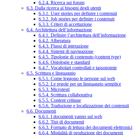
6.2.4. Ricerca sui forum
6.3. Dalla ricerca ai bisogni degli utenti
6.3.1. User stories per definire i contenuti
6.3.2. Job stories per definire i contenuti
6.3.3. Criteri di accettazione
6.4. Architettura dell’informazione
6.4.1. Definire l’architettura dell’informazione
6.4.2. Alberatura
6.4.3. Flussi di interazione
6.4.4. Sistemi di navigazione
6.4.5. Tipologie di contenuto (content type)
6.4.6. Ontologie e standard
6.4.7. Vocabolari controllati e tassonomie
6.5. Scrittura e linguaggio
6.5.1. Come leggono le persone sul web
6.5.2. Le regole per un linguaggio semplice
6.5.3. Microtesti
6.5.4. Scrittura collaborativa
6.5.5. Content critique
6.5.6. Traduzione e localizzazione dei contenuti
6.6. Documenti
6.6.1. I documenti vanno sul web
6.6.2. Tipi di documenti
6.6.3. Formato di lettura dei documenti elettronici
6.6.4. Modalità di produzione dei documenti