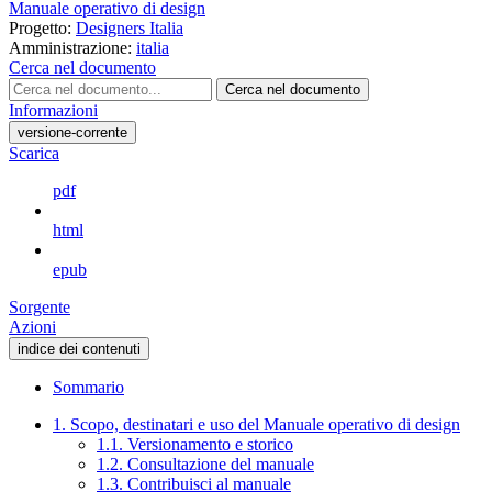
Manuale operativo di design
Progetto:
Designers Italia
Amministrazione:
italia
Cerca nel documento
Cerca nel documento
Informazioni
versione-corrente
Scarica
pdf
html
epub
Sorgente
Azioni
indice dei contenuti
Sommario
1. Scopo, destinatari e uso del Manuale operativo di design
1.1. Versionamento e storico
1.2. Consultazione del manuale
1.3. Contribuisci al manuale