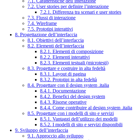
7.1. Caratteristiche dell’interazione
7.2. User stories per definire l’interazione
7.2.1. Differenza tra scenari e user stories
7.3. Flussi di interazione
7.4. Wireframe
7.5. Prototipi interattivi
8. Progettazione dell’interfaccia
8.1. Obiettivi dell’interfaccia
8.2. Elementi dell’interfaccia
8.2.1. Elementi di composizione
8.2.2. Elementi interattivi
8.2.3. Elementi testuali (microtesti)
8.3. Progettare e costruire in alta fedeltà
8.3.1. Layout di pagina
8.3.2. Prototipi in alta fedeltà
8.4. Progettare con il design system .italia
8.4.1. Documentazione
8.4.2. Benefici del design system
8.4.3. Risorse operative
8.4.4. Come contribuire al design system .italia
8.5. Progettare con i modelli di sito e servizi
8.5.1. Vantaggi dell’utilizzo dei modelli
8.5.2. I modelli di sito e servizi disponibili
9. Sviluppo dell’interfaccia
9.1. Approccio allo sviluppo