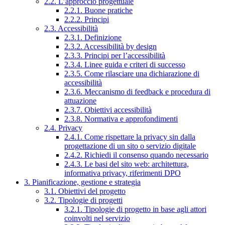
2.2. L’approccio progettuale
2.2.1. Buone pratiche
2.2.2. Principi
2.3. Accessibilità
2.3.1. Definizione
2.3.2. Accessibilità by design
2.3.3. Principi per l’accessibilità
2.3.4. Linee guida e criteri di successo
2.3.5. Come rilasciare una dichiarazione di
accessibilità
2.3.6. Meccanismo di feedback e procedura di
attuazione
2.3.7. Obiettivi accessibilità
2.3.8. Normativa e approfondimenti
2.4. Privacy
2.4.1. Come rispettare la privacy sin dalla
progettazione di un sito o servizio digitale
2.4.2. Richiedi il consenso quando necessario
2.4.3. Le basi del sito web: architettura,
informativa privacy, riferimenti DPO
3. Pianificazione, gestione e strategia
3.1. Obiettivi del progetto
3.2. Tipologie di progetti
3.2.1. Tipologie di progetto in base agli attori
coinvolti nel servizio