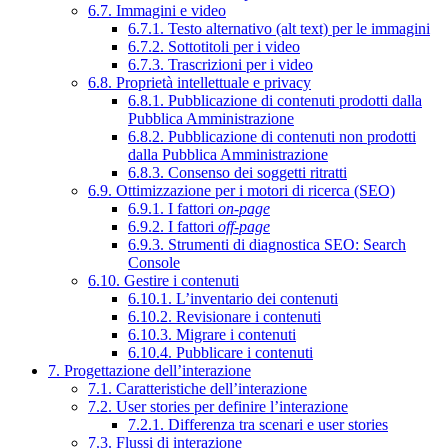
6.7. Immagini e video
6.7.1. Testo alternativo (alt text) per le immagini
6.7.2. Sottotitoli per i video
6.7.3. Trascrizioni per i video
6.8. Proprietà intellettuale e privacy
6.8.1. Pubblicazione di contenuti prodotti dalla
Pubblica Amministrazione
6.8.2. Pubblicazione di contenuti non prodotti
dalla Pubblica Amministrazione
6.8.3. Consenso dei soggetti ritratti
6.9. Ottimizzazione per i motori di ricerca (SEO)
6.9.1. I fattori
on-page
6.9.2. I fattori
off-page
6.9.3. Strumenti di diagnostica SEO: Search
Console
6.10. Gestire i contenuti
6.10.1. L’inventario dei contenuti
6.10.2. Revisionare i contenuti
6.10.3. Migrare i contenuti
6.10.4. Pubblicare i contenuti
7. Progettazione dell’interazione
7.1. Caratteristiche dell’interazione
7.2. User stories per definire l’interazione
7.2.1. Differenza tra scenari e user stories
7.3. Flussi di interazione