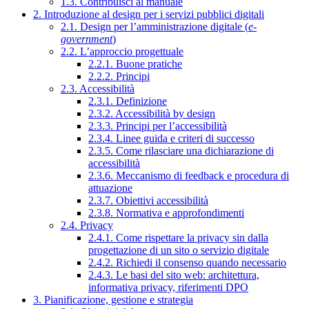
1.3. Contribuisci al manuale
2. Introduzione al design per i servizi pubblici digitali
2.1. Design per l’amministrazione digitale (
e-
government
)
2.2. L’approccio progettuale
2.2.1. Buone pratiche
2.2.2. Principi
2.3. Accessibilità
2.3.1. Definizione
2.3.2. Accessibilità by design
2.3.3. Principi per l’accessibilità
2.3.4. Linee guida e criteri di successo
2.3.5. Come rilasciare una dichiarazione di
accessibilità
2.3.6. Meccanismo di feedback e procedura di
attuazione
2.3.7. Obiettivi accessibilità
2.3.8. Normativa e approfondimenti
2.4. Privacy
2.4.1. Come rispettare la privacy sin dalla
progettazione di un sito o servizio digitale
2.4.2. Richiedi il consenso quando necessario
2.4.3. Le basi del sito web: architettura,
informativa privacy, riferimenti DPO
3. Pianificazione, gestione e strategia