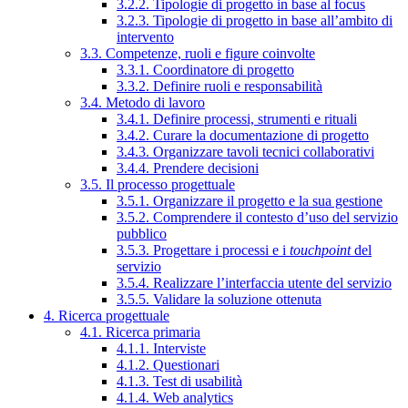
3.2.2. Tipologie di progetto in base al focus
3.2.3. Tipologie di progetto in base all’ambito di
intervento
3.3. Competenze, ruoli e figure coinvolte
3.3.1. Coordinatore di progetto
3.3.2. Definire ruoli e responsabilità
3.4. Metodo di lavoro
3.4.1. Definire processi, strumenti e rituali
3.4.2. Curare la documentazione di progetto
3.4.3. Organizzare tavoli tecnici collaborativi
3.4.4. Prendere decisioni
3.5. Il processo progettuale
3.5.1. Organizzare il progetto e la sua gestione
3.5.2. Comprendere il contesto d’uso del servizio
pubblico
3.5.3. Progettare i processi e i
touchpoint
del
servizio
3.5.4. Realizzare l’interfaccia utente del servizio
3.5.5. Validare la soluzione ottenuta
4. Ricerca progettuale
4.1. Ricerca primaria
4.1.1. Interviste
4.1.2. Questionari
4.1.3. Test di usabilità
4.1.4. Web analytics