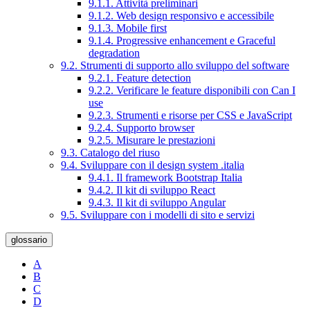
9.1.1. Attività preliminari
9.1.2. Web design responsivo e accessibile
9.1.3. Mobile first
9.1.4. Progressive enhancement e Graceful
degradation
9.2. Strumenti di supporto allo sviluppo del software
9.2.1. Feature detection
9.2.2. Verificare le feature disponibili con Can I
use
9.2.3. Strumenti e risorse per CSS e JavaScript
9.2.4. Supporto browser
9.2.5. Misurare le prestazioni
9.3. Catalogo del riuso
9.4. Sviluppare con il design system .italia
9.4.1. Il framework Bootstrap Italia
9.4.2. Il kit di sviluppo React
9.4.3. Il kit di sviluppo Angular
9.5. Sviluppare con i modelli di sito e servizi
glossario
A
B
C
D