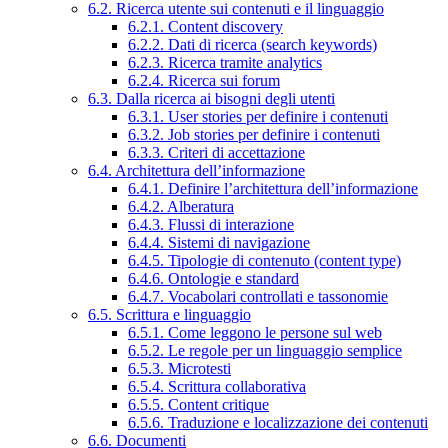
6.2. Ricerca utente sui contenuti e il linguaggio
6.2.1. Content discovery
6.2.2. Dati di ricerca (search keywords)
6.2.3. Ricerca tramite analytics
6.2.4. Ricerca sui forum
6.3. Dalla ricerca ai bisogni degli utenti
6.3.1. User stories per definire i contenuti
6.3.2. Job stories per definire i contenuti
6.3.3. Criteri di accettazione
6.4. Architettura dell’informazione
6.4.1. Definire l’architettura dell’informazione
6.4.2. Alberatura
6.4.3. Flussi di interazione
6.4.4. Sistemi di navigazione
6.4.5. Tipologie di contenuto (content type)
6.4.6. Ontologie e standard
6.4.7. Vocabolari controllati e tassonomie
6.5. Scrittura e linguaggio
6.5.1. Come leggono le persone sul web
6.5.2. Le regole per un linguaggio semplice
6.5.3. Microtesti
6.5.4. Scrittura collaborativa
6.5.5. Content critique
6.5.6. Traduzione e localizzazione dei contenuti
6.6. Documenti