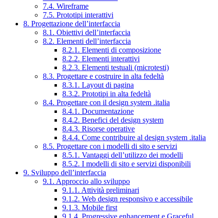
7.4. Wireframe
7.5. Prototipi interattivi
8. Progettazione dell’interfaccia
8.1. Obiettivi dell’interfaccia
8.2. Elementi dell’interfaccia
8.2.1. Elementi di composizione
8.2.2. Elementi interattivi
8.2.3. Elementi testuali (microtesti)
8.3. Progettare e costruire in alta fedeltà
8.3.1. Layout di pagina
8.3.2. Prototipi in alta fedeltà
8.4. Progettare con il design system .italia
8.4.1. Documentazione
8.4.2. Benefici del design system
8.4.3. Risorse operative
8.4.4. Come contribuire al design system .italia
8.5. Progettare con i modelli di sito e servizi
8.5.1. Vantaggi dell’utilizzo dei modelli
8.5.2. I modelli di sito e servizi disponibili
9. Sviluppo dell’interfaccia
9.1. Approccio allo sviluppo
9.1.1. Attività preliminari
9.1.2. Web design responsivo e accessibile
9.1.3. Mobile first
9.1.4. Progressive enhancement e Graceful