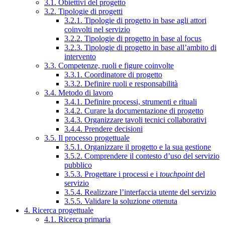
3.1. Obiettivi del progetto
3.2. Tipologie di progetti
3.2.1. Tipologie di progetto in base agli attori
coinvolti nel servizio
3.2.2. Tipologie di progetto in base al focus
3.2.3. Tipologie di progetto in base all’ambito di
intervento
3.3. Competenze, ruoli e figure coinvolte
3.3.1. Coordinatore di progetto
3.3.2. Definire ruoli e responsabilità
3.4. Metodo di lavoro
3.4.1. Definire processi, strumenti e rituali
3.4.2. Curare la documentazione di progetto
3.4.3. Organizzare tavoli tecnici collaborativi
3.4.4. Prendere decisioni
3.5. Il processo progettuale
3.5.1. Organizzare il progetto e la sua gestione
3.5.2. Comprendere il contesto d’uso del servizio
pubblico
3.5.3. Progettare i processi e i
touchpoint
del
servizio
3.5.4. Realizzare l’interfaccia utente del servizio
3.5.5. Validare la soluzione ottenuta
4. Ricerca progettuale
4.1. Ricerca primaria