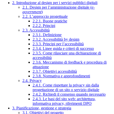
2. Introduzione al design per i servizi pubblici digitali
2.1. Design per l’amministrazione digitale (
e-
government
)
2.2. L’approccio progettuale
2.2.1. Buone pratiche
2.2.2. Principi
2.3. Accessibilità
2.3.1. Definizione
2.3.2. Accessibilità by design
2.3.3. Principi per l’accessibilità
2.3.4. Linee guida e criteri di successo
2.3.5. Come rilasciare una dichiarazione di
accessibilità
2.3.6. Meccanismo di feedback e procedura di
attuazione
2.3.7. Obiettivi accessibilità
2.3.8. Normativa e approfondimenti
2.4. Privacy
2.4.1. Come rispettare la privacy sin dalla
progettazione di un sito o servizio digitale
2.4.2. Richiedi il consenso quando necessario
2.4.3. Le basi del sito web: architettura,
informativa privacy, riferimenti DPO
3. Pianificazione, gestione e strategia
3.1. Obiettivi del progetto