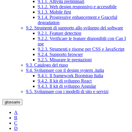
9.1.1. Attività preliminari
9.1.2. Web design responsivo e accessibile
9.1.3. Mobile first
9.1.4. Progressive enhancement e Graceful
degradation
9.2. Strumenti di supporto allo sviluppo del software
9.2.1. Feature detection
9.2.2. Verificare le feature disponibili con Can I
use
9.2.3. Strumenti e risorse per CSS e JavaScript
9.2.4. Supporto browser
9.2.5. Misurare le prestazioni
9.3. Catalogo del riuso
9.4. Sviluppare con il design system .italia
9.4.1. Il framework Bootstrap Italia
9.4.2. Il kit di sviluppo React
9.4.3. Il kit di sviluppo Angular
9.5. Sviluppare con i modelli di sito e servizi
glossario
A
B
C
D