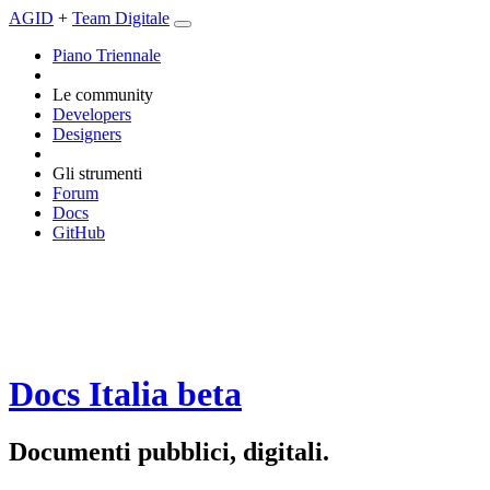
AGID
+
Team Digitale
Piano Triennale
Le community
Developers
Designers
Gli strumenti
Forum
Docs
GitHub
Docs Italia
beta
Documenti pubblici, digitali.