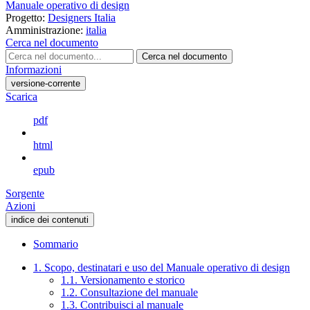
Manuale operativo di design
Progetto:
Designers Italia
Amministrazione:
italia
Cerca nel documento
Cerca nel documento
Informazioni
versione-corrente
Scarica
pdf
html
epub
Sorgente
Azioni
indice dei contenuti
Sommario
1. Scopo, destinatari e uso del Manuale operativo di design
1.1. Versionamento e storico
1.2. Consultazione del manuale
1.3. Contribuisci al manuale