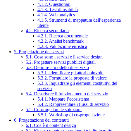
4.1.2. Questionari
4.1.3. Test di usabilità
4.1.4. Web analytics
4.1.5. Strumenti di mappatura dell’esperienza
utente
4.2. Ricerca secondaria
4.2.1. Ricerca documentale
4.2.2. Analisi benchmark
4.2.3. Valutazione euristica
5. Progettazione dei servizi
5.1. Cosa sono i servizi e il service design
5.2. Progettare servizi pubblici digitali
5.3. Definire il modello di servizio
5.3.1. Identificare gli attori coinvolti
5.3.2. Formulare la proposta di valore
5.3.3. Inquadrare gli elementi costitutivi del
servizio
5.4. Descrivere il funzionamento del servizio
5.4.1. Mappare l’ecosistema
5.4.2. Rappresentare i flussi di servizio
5.5. Co-progettare le soluzioni
5.5.1. Workshop di co-progettazione
6. Progettazione dei contenuti
6.1. Cos’è il content design
6.2. Ricerca utente sui contenuti e il linguaggio