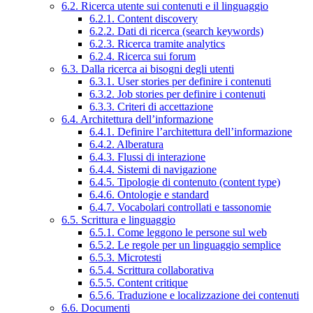
6.2. Ricerca utente sui contenuti e il linguaggio
6.2.1. Content discovery
6.2.2. Dati di ricerca (search keywords)
6.2.3. Ricerca tramite analytics
6.2.4. Ricerca sui forum
6.3. Dalla ricerca ai bisogni degli utenti
6.3.1. User stories per definire i contenuti
6.3.2. Job stories per definire i contenuti
6.3.3. Criteri di accettazione
6.4. Architettura dell’informazione
6.4.1. Definire l’architettura dell’informazione
6.4.2. Alberatura
6.4.3. Flussi di interazione
6.4.4. Sistemi di navigazione
6.4.5. Tipologie di contenuto (content type)
6.4.6. Ontologie e standard
6.4.7. Vocabolari controllati e tassonomie
6.5. Scrittura e linguaggio
6.5.1. Come leggono le persone sul web
6.5.2. Le regole per un linguaggio semplice
6.5.3. Microtesti
6.5.4. Scrittura collaborativa
6.5.5. Content critique
6.5.6. Traduzione e localizzazione dei contenuti
6.6. Documenti