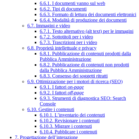
6.6.1. I documenti vanno sul web
6.6.2. Tipi di documenti
6.6.3. Formato di lettura dei documenti elettronici
6.6.4. Modalità di produzione dei documenti
6.7. Immagini e video
6.7.1. Testo alternativo (alt text) per le immagini
6.7.2. Sottotitoli per i video
6.7.3. Trascrizioni per i video
6.8. Proprietà intellettuale e privacy
6.8.1. Pubblicazione di contenuti prodotti dalla
Pubblica Amministrazione
6.8.2. Pubblicazione di contenuti non prodotti
dalla Pubblica Amministrazione
6.8.3. Consenso dei soggetti ritratti
6.9. Ottimizzazione per i motori di ricerca (SEO)
6.9.1. I fattori
on-page
6.9.2. I fattori
off-page
6.9.3. Strumenti di diagnostica SEO: Search
Console
6.10. Gestire i contenuti
6.10.1. L’inventario dei contenuti
6.10.2. Revisionare i contenuti
6.10.3. Migrare i contenuti
6.10.4. Pubblicare i contenuti
7. Progettazione dell’interazione