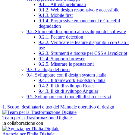
9.1.1. Attività preliminari
9.1.2. Web design responsivo e accessibile
9.1.3. Mobile first
9.1.4. Progressive enhancement e Graceful
degradation
9.2. Strumenti di supporto allo sviluppo del software
9.2.1. Feature detection
9.2.2. Verificare le feature disponibili con Can I
use
9.2.3. Strumenti e risorse per CSS e JavaScript
9.2.4. Supporto browser
9.2.5. Misurare le prestazioni
9.3. Catalogo del riuso
9.4. Sviluppare con il design system .italia
9.4.1. Il framework Bootstrap Italia
9.4.2. Il kit di sviluppo React
9.4.3. Il kit di sviluppo Angular
9.5. Sviluppare con i modelli di sito e servizi
1. Scopo, destinatari e uso del Manuale operativo di design
Team per la Trasformazione Digitale
in collaborazione con
Agenzia per l'Italia Digitale