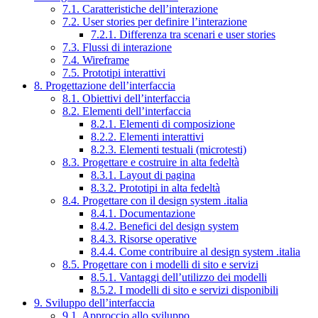
7.1. Caratteristiche dell’interazione
7.2. User stories per definire l’interazione
7.2.1. Differenza tra scenari e user stories
7.3. Flussi di interazione
7.4. Wireframe
7.5. Prototipi interattivi
8. Progettazione dell’interfaccia
8.1. Obiettivi dell’interfaccia
8.2. Elementi dell’interfaccia
8.2.1. Elementi di composizione
8.2.2. Elementi interattivi
8.2.3. Elementi testuali (microtesti)
8.3. Progettare e costruire in alta fedeltà
8.3.1. Layout di pagina
8.3.2. Prototipi in alta fedeltà
8.4. Progettare con il design system .italia
8.4.1. Documentazione
8.4.2. Benefici del design system
8.4.3. Risorse operative
8.4.4. Come contribuire al design system .italia
8.5. Progettare con i modelli di sito e servizi
8.5.1. Vantaggi dell’utilizzo dei modelli
8.5.2. I modelli di sito e servizi disponibili
9. Sviluppo dell’interfaccia
9.1. Approccio allo sviluppo