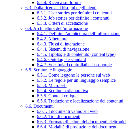
6.2.4. Ricerca sui forum
6.3. Dalla ricerca ai bisogni degli utenti
6.3.1. User stories per definire i contenuti
6.3.2. Job stories per definire i contenuti
6.3.3. Criteri di accettazione
6.4. Architettura dell’informazione
6.4.1. Definire l’architettura dell’informazione
6.4.2. Alberatura
6.4.3. Flussi di interazione
6.4.4. Sistemi di navigazione
6.4.5. Tipologie di contenuto (content type)
6.4.6. Ontologie e standard
6.4.7. Vocabolari controllati e tassonomie
6.5. Scrittura e linguaggio
6.5.1. Come leggono le persone sul web
6.5.2. Le regole per un linguaggio semplice
6.5.3. Microtesti
6.5.4. Scrittura collaborativa
6.5.5. Content critique
6.5.6. Traduzione e localizzazione dei contenuti
6.6. Documenti
6.6.1. I documenti vanno sul web
6.6.2. Tipi di documenti
6.6.3. Formato di lettura dei documenti elettronici
6.6.4. Modalità di produzione dei documenti