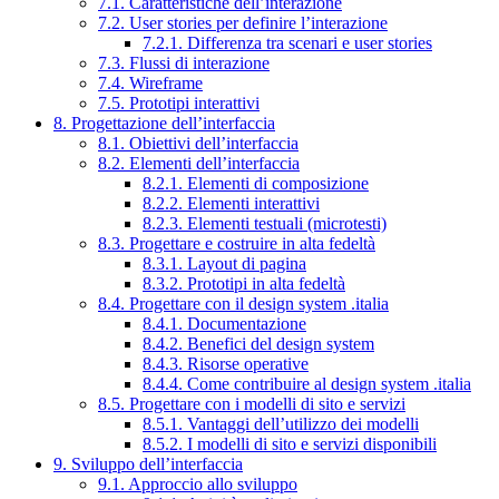
7.1. Caratteristiche dell’interazione
7.2. User stories per definire l’interazione
7.2.1. Differenza tra scenari e user stories
7.3. Flussi di interazione
7.4. Wireframe
7.5. Prototipi interattivi
8. Progettazione dell’interfaccia
8.1. Obiettivi dell’interfaccia
8.2. Elementi dell’interfaccia
8.2.1. Elementi di composizione
8.2.2. Elementi interattivi
8.2.3. Elementi testuali (microtesti)
8.3. Progettare e costruire in alta fedeltà
8.3.1. Layout di pagina
8.3.2. Prototipi in alta fedeltà
8.4. Progettare con il design system .italia
8.4.1. Documentazione
8.4.2. Benefici del design system
8.4.3. Risorse operative
8.4.4. Come contribuire al design system .italia
8.5. Progettare con i modelli di sito e servizi
8.5.1. Vantaggi dell’utilizzo dei modelli
8.5.2. I modelli di sito e servizi disponibili
9. Sviluppo dell’interfaccia
9.1. Approccio allo sviluppo