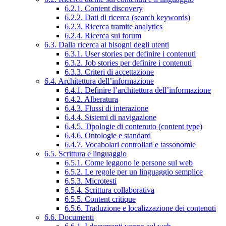
6.2.1. Content discovery
6.2.2. Dati di ricerca (search keywords)
6.2.3. Ricerca tramite analytics
6.2.4. Ricerca sui forum
6.3. Dalla ricerca ai bisogni degli utenti
6.3.1. User stories per definire i contenuti
6.3.2. Job stories per definire i contenuti
6.3.3. Criteri di accettazione
6.4. Architettura dell’informazione
6.4.1. Definire l’architettura dell’informazione
6.4.2. Alberatura
6.4.3. Flussi di interazione
6.4.4. Sistemi di navigazione
6.4.5. Tipologie di contenuto (content type)
6.4.6. Ontologie e standard
6.4.7. Vocabolari controllati e tassonomie
6.5. Scrittura e linguaggio
6.5.1. Come leggono le persone sul web
6.5.2. Le regole per un linguaggio semplice
6.5.3. Microtesti
6.5.4. Scrittura collaborativa
6.5.5. Content critique
6.5.6. Traduzione e localizzazione dei contenuti
6.6. Documenti