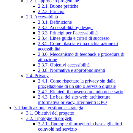
2.2. L’approccio progettuale
2.2.1. Buone pratiche
2.2.2. Principi
2.3. Accessibilità
2.3.1. Definizione
2.3.2. Accessibilità by design
2.3.3. Principi per l’accessibilità
2.3.4. Linee guida e criteri di successo
2.3.5. Come rilasciare una dichiarazione di
accessibilità
2.3.6. Meccanismo di feedback e procedura di
attuazione
2.3.7. Obiettivi accessibilità
2.3.8. Normativa e approfondimenti
2.4. Privacy
2.4.1. Come rispettare la privacy sin dalla
progettazione di un sito o servizio digitale
2.4.2. Richiedi il consenso quando necessario
2.4.3. Le basi del sito web: architettura,
informativa privacy, riferimenti DPO
3. Pianificazione, gestione e strategia
3.1. Obiettivi del progetto
3.2. Tipologie di progetti
3.2.1. Tipologie di progetto in base agli attori
coinvolti nel servizio