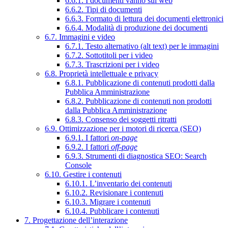
6.6.1. I documenti vanno sul web
6.6.2. Tipi di documenti
6.6.3. Formato di lettura dei documenti elettronici
6.6.4. Modalità di produzione dei documenti
6.7. Immagini e video
6.7.1. Testo alternativo (alt text) per le immagini
6.7.2. Sottotitoli per i video
6.7.3. Trascrizioni per i video
6.8. Proprietà intellettuale e privacy
6.8.1. Pubblicazione di contenuti prodotti dalla
Pubblica Amministrazione
6.8.2. Pubblicazione di contenuti non prodotti
dalla Pubblica Amministrazione
6.8.3. Consenso dei soggetti ritratti
6.9. Ottimizzazione per i motori di ricerca (SEO)
6.9.1. I fattori
on-page
6.9.2. I fattori
off-page
6.9.3. Strumenti di diagnostica SEO: Search
Console
6.10. Gestire i contenuti
6.10.1. L’inventario dei contenuti
6.10.2. Revisionare i contenuti
6.10.3. Migrare i contenuti
6.10.4. Pubblicare i contenuti
7. Progettazione dell’interazione