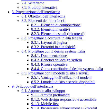
7.4. Wireframe
7.5. Prototipi interattivi
8. Progettazione dell’interfaccia
8.1. Obiettivi dell’interfaccia
8.2. Elementi dell’interfaccia
8.2.1. Elementi di composizione
8.2.2. Elementi interattivi
8.2.3. Elementi testuali (microtesti)
8.3. Progettare e costruire in alta fedeltà
8.3.1. Layout di pagina
8.3.2. Prototipi in alta fedeltà
8.4. Progettare con il design system .italia
8.4.1. Documentazione
8.4.2. Benefici del design system
8.4.3. Risorse operative
8.4.4. Come contribuire al design system .italia
8.5. Progettare con i modelli di sito e servizi
8.5.1. Vantaggi dell’utilizzo dei modelli
8.5.2. I modelli di sito e servizi disponibili
9. Sviluppo dell’interfaccia
9.1. Approccio allo sviluppo
9.1.1. Attività preliminari
9.1.2. Web design responsivo e accessibile
9.1.3. Mobile first
9.1.4. Progressive enhancement e Graceful