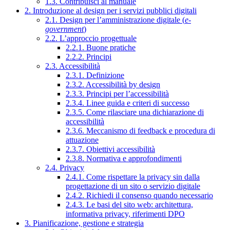
1.3. Contribuisci al manuale
2. Introduzione al design per i servizi pubblici digitali
2.1. Design per l’amministrazione digitale (
e-
government
)
2.2. L’approccio progettuale
2.2.1. Buone pratiche
2.2.2. Principi
2.3. Accessibilità
2.3.1. Definizione
2.3.2. Accessibilità by design
2.3.3. Principi per l’accessibilità
2.3.4. Linee guida e criteri di successo
2.3.5. Come rilasciare una dichiarazione di
accessibilità
2.3.6. Meccanismo di feedback e procedura di
attuazione
2.3.7. Obiettivi accessibilità
2.3.8. Normativa e approfondimenti
2.4. Privacy
2.4.1. Come rispettare la privacy sin dalla
progettazione di un sito o servizio digitale
2.4.2. Richiedi il consenso quando necessario
2.4.3. Le basi del sito web: architettura,
informativa privacy, riferimenti DPO
3. Pianificazione, gestione e strategia