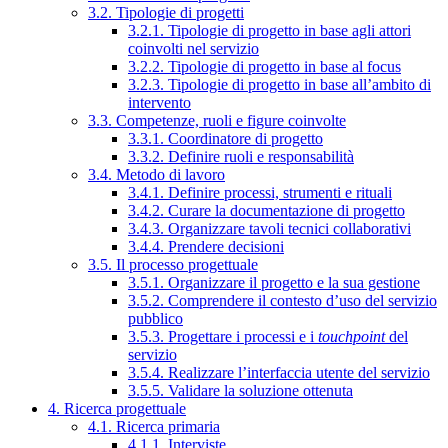
3.2. Tipologie di progetti
3.2.1. Tipologie di progetto in base agli attori
coinvolti nel servizio
3.2.2. Tipologie di progetto in base al focus
3.2.3. Tipologie di progetto in base all’ambito di
intervento
3.3. Competenze, ruoli e figure coinvolte
3.3.1. Coordinatore di progetto
3.3.2. Definire ruoli e responsabilità
3.4. Metodo di lavoro
3.4.1. Definire processi, strumenti e rituali
3.4.2. Curare la documentazione di progetto
3.4.3. Organizzare tavoli tecnici collaborativi
3.4.4. Prendere decisioni
3.5. Il processo progettuale
3.5.1. Organizzare il progetto e la sua gestione
3.5.2. Comprendere il contesto d’uso del servizio
pubblico
3.5.3. Progettare i processi e i
touchpoint
del
servizio
3.5.4. Realizzare l’interfaccia utente del servizio
3.5.5. Validare la soluzione ottenuta
4. Ricerca progettuale
4.1. Ricerca primaria
4.1.1. Interviste