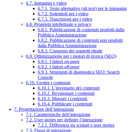
6.7. Immagini e video
6.7.1. Testo alternativo (alt text) per le immagini
6.7.2. Sottotitoli per i video
6.7.3. Trascrizioni per i video
6.8. Proprietà intellettuale e privacy
6.8.1. Pubblicazione di contenuti prodotti dalla
Pubblica Amministrazione
6.8.2. Pubblicazione di contenuti non prodotti
dalla Pubblica Amministrazione
6.8.3. Consenso dei soggetti ritratti
6.9. Ottimizzazione per i motori di ricerca (SEO)
6.9.1. I fattori
on-page
6.9.2. I fattori
off-page
6.9.3. Strumenti di diagnostica SEO: Search
Console
6.10. Gestire i contenuti
6.10.1. L’inventario dei contenuti
6.10.2. Revisionare i contenuti
6.10.3. Migrare i contenuti
6.10.4. Pubblicare i contenuti
7. Progettazione dell’interazione
7.1. Caratteristiche dell’interazione
7.2. User stories per definire l’interazione
7.2.1. Differenza tra scenari e user stories
7.3. Flussi di interazione