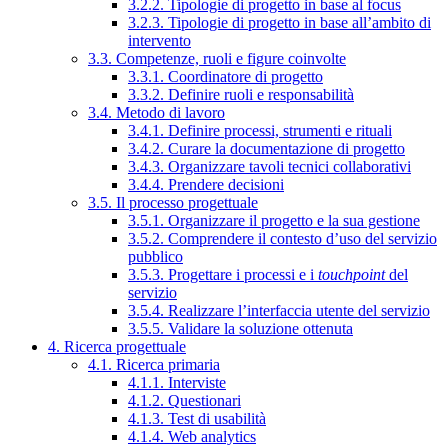
3.2.2. Tipologie di progetto in base al focus
3.2.3. Tipologie di progetto in base all’ambito di
intervento
3.3. Competenze, ruoli e figure coinvolte
3.3.1. Coordinatore di progetto
3.3.2. Definire ruoli e responsabilità
3.4. Metodo di lavoro
3.4.1. Definire processi, strumenti e rituali
3.4.2. Curare la documentazione di progetto
3.4.3. Organizzare tavoli tecnici collaborativi
3.4.4. Prendere decisioni
3.5. Il processo progettuale
3.5.1. Organizzare il progetto e la sua gestione
3.5.2. Comprendere il contesto d’uso del servizio
pubblico
3.5.3. Progettare i processi e i
touchpoint
del
servizio
3.5.4. Realizzare l’interfaccia utente del servizio
3.5.5. Validare la soluzione ottenuta
4. Ricerca progettuale
4.1. Ricerca primaria
4.1.1. Interviste
4.1.2. Questionari
4.1.3. Test di usabilità
4.1.4. Web analytics