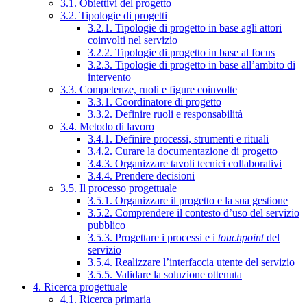
3.1. Obiettivi del progetto
3.2. Tipologie di progetti
3.2.1. Tipologie di progetto in base agli attori
coinvolti nel servizio
3.2.2. Tipologie di progetto in base al focus
3.2.3. Tipologie di progetto in base all’ambito di
intervento
3.3. Competenze, ruoli e figure coinvolte
3.3.1. Coordinatore di progetto
3.3.2. Definire ruoli e responsabilità
3.4. Metodo di lavoro
3.4.1. Definire processi, strumenti e rituali
3.4.2. Curare la documentazione di progetto
3.4.3. Organizzare tavoli tecnici collaborativi
3.4.4. Prendere decisioni
3.5. Il processo progettuale
3.5.1. Organizzare il progetto e la sua gestione
3.5.2. Comprendere il contesto d’uso del servizio
pubblico
3.5.3. Progettare i processi e i
touchpoint
del
servizio
3.5.4. Realizzare l’interfaccia utente del servizio
3.5.5. Validare la soluzione ottenuta
4. Ricerca progettuale
4.1. Ricerca primaria