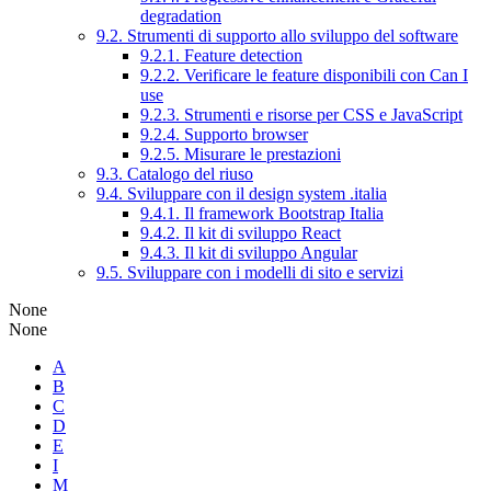
degradation
9.2. Strumenti di supporto allo sviluppo del software
9.2.1. Feature detection
9.2.2. Verificare le feature disponibili con Can I
use
9.2.3. Strumenti e risorse per CSS e JavaScript
9.2.4. Supporto browser
9.2.5. Misurare le prestazioni
9.3. Catalogo del riuso
9.4. Sviluppare con il design system .italia
9.4.1. Il framework Bootstrap Italia
9.4.2. Il kit di sviluppo React
9.4.3. Il kit di sviluppo Angular
9.5. Sviluppare con i modelli di sito e servizi
None
None
A
B
C
D
E
I
M