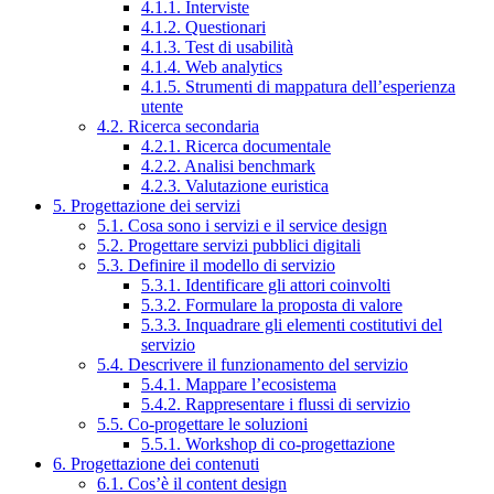
4.1.1. Interviste
4.1.2. Questionari
4.1.3. Test di usabilità
4.1.4. Web analytics
4.1.5. Strumenti di mappatura dell’esperienza
utente
4.2. Ricerca secondaria
4.2.1. Ricerca documentale
4.2.2. Analisi benchmark
4.2.3. Valutazione euristica
5. Progettazione dei servizi
5.1. Cosa sono i servizi e il service design
5.2. Progettare servizi pubblici digitali
5.3. Definire il modello di servizio
5.3.1. Identificare gli attori coinvolti
5.3.2. Formulare la proposta di valore
5.3.3. Inquadrare gli elementi costitutivi del
servizio
5.4. Descrivere il funzionamento del servizio
5.4.1. Mappare l’ecosistema
5.4.2. Rappresentare i flussi di servizio
5.5. Co-progettare le soluzioni
5.5.1. Workshop di co-progettazione
6. Progettazione dei contenuti
6.1. Cos’è il content design