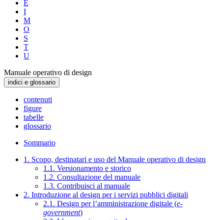
E
I
M
O
S
T
U
Manuale operativo di design
indici e glossario
contenuti
figure
tabelle
glossario
Sommario
1. Scopo, destinatari e uso del Manuale operativo di design
1.1. Versionamento e storico
1.2. Consultazione del manuale
1.3. Contribuisci al manuale
2. Introduzione al design per i servizi pubblici digitali
2.1. Design per l’amministrazione digitale (
e-
government
)