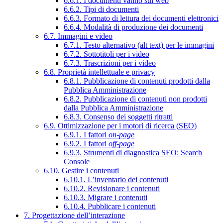
6.6.1. I documenti vanno sul web
6.6.2. Tipi di documenti
6.6.3. Formato di lettura dei documenti elettronici
6.6.4. Modalità di produzione dei documenti
6.7. Immagini e video
6.7.1. Testo alternativo (alt text) per le immagini
6.7.2. Sottotitoli per i video
6.7.3. Trascrizioni per i video
6.8. Proprietà intellettuale e privacy
6.8.1. Pubblicazione di contenuti prodotti dalla
Pubblica Amministrazione
6.8.2. Pubblicazione di contenuti non prodotti
dalla Pubblica Amministrazione
6.8.3. Consenso dei soggetti ritratti
6.9. Ottimizzazione per i motori di ricerca (SEO)
6.9.1. I fattori
on-page
6.9.2. I fattori
off-page
6.9.3. Strumenti di diagnostica SEO: Search
Console
6.10. Gestire i contenuti
6.10.1. L’inventario dei contenuti
6.10.2. Revisionare i contenuti
6.10.3. Migrare i contenuti
6.10.4. Pubblicare i contenuti
7. Progettazione dell’interazione