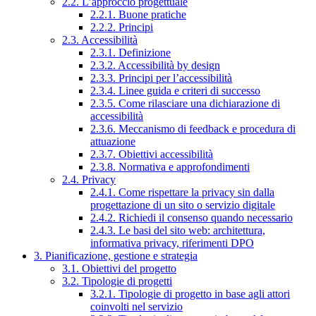
2.2. L’approccio progettuale
2.2.1. Buone pratiche
2.2.2. Principi
2.3. Accessibilità
2.3.1. Definizione
2.3.2. Accessibilità by design
2.3.3. Principi per l’accessibilità
2.3.4. Linee guida e criteri di successo
2.3.5. Come rilasciare una dichiarazione di
accessibilità
2.3.6. Meccanismo di feedback e procedura di
attuazione
2.3.7. Obiettivi accessibilità
2.3.8. Normativa e approfondimenti
2.4. Privacy
2.4.1. Come rispettare la privacy sin dalla
progettazione di un sito o servizio digitale
2.4.2. Richiedi il consenso quando necessario
2.4.3. Le basi del sito web: architettura,
informativa privacy, riferimenti DPO
3. Pianificazione, gestione e strategia
3.1. Obiettivi del progetto
3.2. Tipologie di progetti
3.2.1. Tipologie di progetto in base agli attori
coinvolti nel servizio