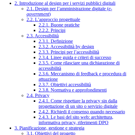
2. Introduzione al design per i servizi pubblici digitali
2.1. Design per l’amministrazione digitale (
e-
government
)
2.2. L’approccio progettuale
2.2.1. Buone pratiche
2.2.2. Principi
2.3. Accessibilità
2.3.1. Definizione
2.3.2. Accessibilità by design
2.3.3. Principi per l’accessibilità
2.3.4. Linee guida e criteri di successo
2.3.5. Come rilasciare una dichiarazione di
accessibilità
2.3.6. Meccanismo di feedback e procedura di
attuazione
2.3.7. Obiettivi accessibilità
2.3.8. Normativa e approfondimenti
2.4. Privacy
2.4.1. Come rispettare la privacy sin dalla
progettazione di un sito o servizio digitale
2.4.2. Richiedi il consenso quando necessario
2.4.3. Le basi del sito web: architettura,
informativa privacy, riferimenti DPO
3. Pianificazione, gestione e strategia
3.1. Obiettivi del progetto