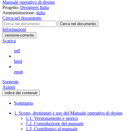
Manuale operativo di design
Progetto:
Designers Italia
Amministrazione:
italia
Cerca nel documento
Cerca nel documento
Informazioni
versione-corrente
Scarica
pdf
html
epub
Sorgente
Azioni
indice dei contenuti
Sommario
1. Scopo, destinatari e uso del Manuale operativo di design
1.1. Versionamento e storico
1.2. Consultazione del manuale
1.3. Contribuisci al manuale