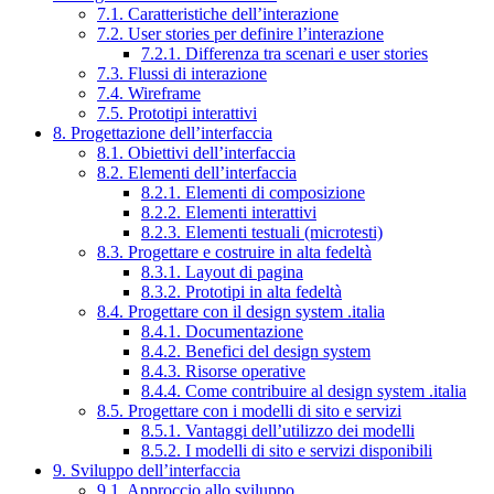
7.1. Caratteristiche dell’interazione
7.2. User stories per definire l’interazione
7.2.1. Differenza tra scenari e user stories
7.3. Flussi di interazione
7.4. Wireframe
7.5. Prototipi interattivi
8. Progettazione dell’interfaccia
8.1. Obiettivi dell’interfaccia
8.2. Elementi dell’interfaccia
8.2.1. Elementi di composizione
8.2.2. Elementi interattivi
8.2.3. Elementi testuali (microtesti)
8.3. Progettare e costruire in alta fedeltà
8.3.1. Layout di pagina
8.3.2. Prototipi in alta fedeltà
8.4. Progettare con il design system .italia
8.4.1. Documentazione
8.4.2. Benefici del design system
8.4.3. Risorse operative
8.4.4. Come contribuire al design system .italia
8.5. Progettare con i modelli di sito e servizi
8.5.1. Vantaggi dell’utilizzo dei modelli
8.5.2. I modelli di sito e servizi disponibili
9. Sviluppo dell’interfaccia
9.1. Approccio allo sviluppo