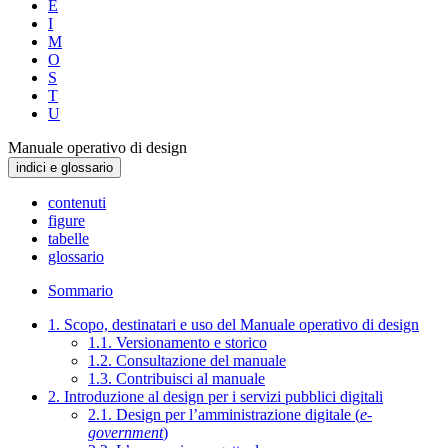
E
I
M
O
S
T
U
Manuale operativo di design
indici e glossario
contenuti
figure
tabelle
glossario
Sommario
1. Scopo, destinatari e uso del Manuale operativo di design
1.1. Versionamento e storico
1.2. Consultazione del manuale
1.3. Contribuisci al manuale
2. Introduzione al design per i servizi pubblici digitali
2.1. Design per l’amministrazione digitale (
e-
government
)