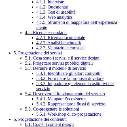
4.1.1. Interviste
4.1.2. Questionari
4.1.3. Test di usabilità
4.1.4. Web analytics
4.1.5. Strumenti di mappatura dell’esperienza
utente
4.2. Ricerca secondaria
4.2.1. Ricerca documentale
4.2.2. Analisi benchmark
4.2.3. Valutazione euristica
5. Progettazione dei servizi
5.1. Cosa sono i servizi e il service design
5.2. Progettare servizi pubblici digitali
5.3. Definire il modello di servizio
5.3.1. Identificare gli attori coinvolti
5.3.2. Formulare la proposta di valore
5.3.3. Inquadrare gli elementi costitutivi del
servizio
5.4. Descrivere il funzionamento del servizio
5.4.1. Mappare l’ecosistema
5.4.2. Rappresentare i flussi di servizio
5.5. Co-progettare le soluzioni
5.5.1. Workshop di co-progettazione
6. Progettazione dei contenuti
6.1. Cos’è il content design