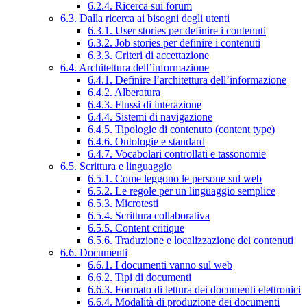
6.2.4. Ricerca sui forum
6.3. Dalla ricerca ai bisogni degli utenti
6.3.1. User stories per definire i contenuti
6.3.2. Job stories per definire i contenuti
6.3.3. Criteri di accettazione
6.4. Architettura dell’informazione
6.4.1. Definire l’architettura dell’informazione
6.4.2. Alberatura
6.4.3. Flussi di interazione
6.4.4. Sistemi di navigazione
6.4.5. Tipologie di contenuto (content type)
6.4.6. Ontologie e standard
6.4.7. Vocabolari controllati e tassonomie
6.5. Scrittura e linguaggio
6.5.1. Come leggono le persone sul web
6.5.2. Le regole per un linguaggio semplice
6.5.3. Microtesti
6.5.4. Scrittura collaborativa
6.5.5. Content critique
6.5.6. Traduzione e localizzazione dei contenuti
6.6. Documenti
6.6.1. I documenti vanno sul web
6.6.2. Tipi di documenti
6.6.3. Formato di lettura dei documenti elettronici
6.6.4. Modalità di produzione dei documenti