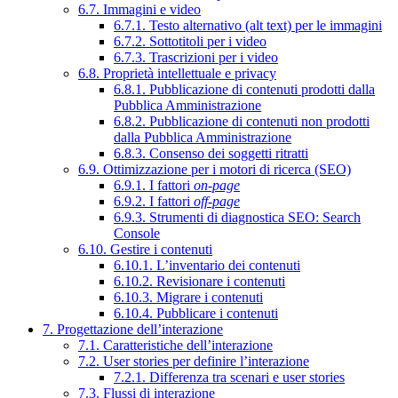
6.7. Immagini e video
6.7.1. Testo alternativo (alt text) per le immagini
6.7.2. Sottotitoli per i video
6.7.3. Trascrizioni per i video
6.8. Proprietà intellettuale e privacy
6.8.1. Pubblicazione di contenuti prodotti dalla
Pubblica Amministrazione
6.8.2. Pubblicazione di contenuti non prodotti
dalla Pubblica Amministrazione
6.8.3. Consenso dei soggetti ritratti
6.9. Ottimizzazione per i motori di ricerca (SEO)
6.9.1. I fattori
on-page
6.9.2. I fattori
off-page
6.9.3. Strumenti di diagnostica SEO: Search
Console
6.10. Gestire i contenuti
6.10.1. L’inventario dei contenuti
6.10.2. Revisionare i contenuti
6.10.3. Migrare i contenuti
6.10.4. Pubblicare i contenuti
7. Progettazione dell’interazione
7.1. Caratteristiche dell’interazione
7.2. User stories per definire l’interazione
7.2.1. Differenza tra scenari e user stories
7.3. Flussi di interazione