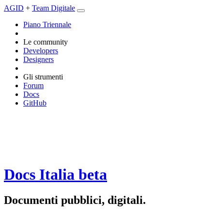
AGID
+
Team Digitale
Piano Triennale
Le community
Developers
Designers
Gli strumenti
Forum
Docs
GitHub
Docs Italia
beta
Documenti pubblici, digitali.