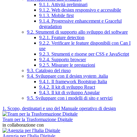
9.1.1. Attività preliminari
9.1.2. Web design responsivo e accessibile
9.1.3. Mobile first
9.1.4. Progressive enhancement e Graceful
degradation
9.2. Strumenti di supporto allo sviluppo del software
9.2.1. Feature detection
9.2.2. Verificare le feature disponibili con Can I
use
9.2.3. Strumenti e risorse per CSS e JavaScript
9.2.4. Supporto browser
9.2.5. Misurare le prestazioni
9.3. Catalogo del riuso
9.4. Sviluppare con il design system .italia
9.4.1. Il framework Bootstrap Italia
9.4.2. Il kit di sviluppo React
9.4.3. Il kit di sviluppo Angular
9.5. Sviluppare con i modelli di sito e servizi
1. Scopo, destinatari e uso del Manuale operativo di design
Team per la Trasformazione Digitale
in collaborazione con
Agenzia per l'Italia Digitale