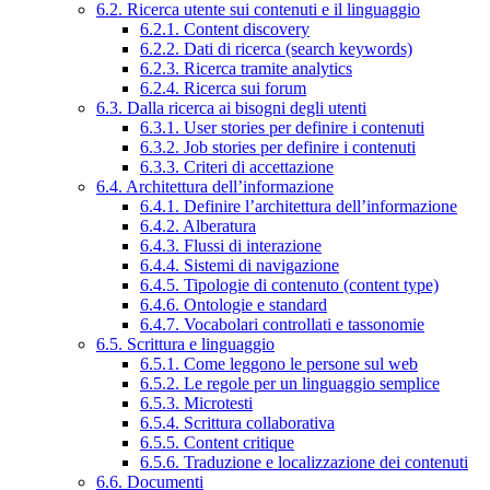
6.2. Ricerca utente sui contenuti e il linguaggio
6.2.1. Content discovery
6.2.2. Dati di ricerca (search keywords)
6.2.3. Ricerca tramite analytics
6.2.4. Ricerca sui forum
6.3. Dalla ricerca ai bisogni degli utenti
6.3.1. User stories per definire i contenuti
6.3.2. Job stories per definire i contenuti
6.3.3. Criteri di accettazione
6.4. Architettura dell’informazione
6.4.1. Definire l’architettura dell’informazione
6.4.2. Alberatura
6.4.3. Flussi di interazione
6.4.4. Sistemi di navigazione
6.4.5. Tipologie di contenuto (content type)
6.4.6. Ontologie e standard
6.4.7. Vocabolari controllati e tassonomie
6.5. Scrittura e linguaggio
6.5.1. Come leggono le persone sul web
6.5.2. Le regole per un linguaggio semplice
6.5.3. Microtesti
6.5.4. Scrittura collaborativa
6.5.5. Content critique
6.5.6. Traduzione e localizzazione dei contenuti
6.6. Documenti