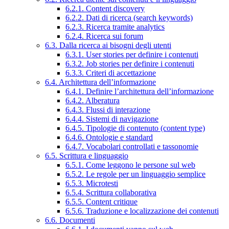
6.2.1. Content discovery
6.2.2. Dati di ricerca (search keywords)
6.2.3. Ricerca tramite analytics
6.2.4. Ricerca sui forum
6.3. Dalla ricerca ai bisogni degli utenti
6.3.1. User stories per definire i contenuti
6.3.2. Job stories per definire i contenuti
6.3.3. Criteri di accettazione
6.4. Architettura dell’informazione
6.4.1. Definire l’architettura dell’informazione
6.4.2. Alberatura
6.4.3. Flussi di interazione
6.4.4. Sistemi di navigazione
6.4.5. Tipologie di contenuto (content type)
6.4.6. Ontologie e standard
6.4.7. Vocabolari controllati e tassonomie
6.5. Scrittura e linguaggio
6.5.1. Come leggono le persone sul web
6.5.2. Le regole per un linguaggio semplice
6.5.3. Microtesti
6.5.4. Scrittura collaborativa
6.5.5. Content critique
6.5.6. Traduzione e localizzazione dei contenuti
6.6. Documenti