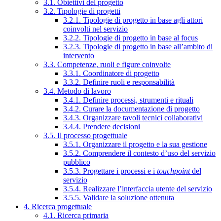
3.1. Obiettivi del progetto
3.2. Tipologie di progetti
3.2.1. Tipologie di progetto in base agli attori
coinvolti nel servizio
3.2.2. Tipologie di progetto in base al focus
3.2.3. Tipologie di progetto in base all’ambito di
intervento
3.3. Competenze, ruoli e figure coinvolte
3.3.1. Coordinatore di progetto
3.3.2. Definire ruoli e responsabilità
3.4. Metodo di lavoro
3.4.1. Definire processi, strumenti e rituali
3.4.2. Curare la documentazione di progetto
3.4.3. Organizzare tavoli tecnici collaborativi
3.4.4. Prendere decisioni
3.5. Il processo progettuale
3.5.1. Organizzare il progetto e la sua gestione
3.5.2. Comprendere il contesto d’uso del servizio
pubblico
3.5.3. Progettare i processi e i
touchpoint
del
servizio
3.5.4. Realizzare l’interfaccia utente del servizio
3.5.5. Validare la soluzione ottenuta
4. Ricerca progettuale
4.1. Ricerca primaria