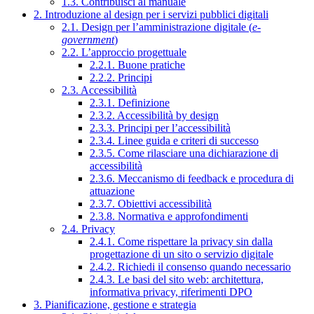
1.3. Contribuisci al manuale
2. Introduzione al design per i servizi pubblici digitali
2.1. Design per l’amministrazione digitale (
e-
government
)
2.2. L’approccio progettuale
2.2.1. Buone pratiche
2.2.2. Principi
2.3. Accessibilità
2.3.1. Definizione
2.3.2. Accessibilità by design
2.3.3. Principi per l’accessibilità
2.3.4. Linee guida e criteri di successo
2.3.5. Come rilasciare una dichiarazione di
accessibilità
2.3.6. Meccanismo di feedback e procedura di
attuazione
2.3.7. Obiettivi accessibilità
2.3.8. Normativa e approfondimenti
2.4. Privacy
2.4.1. Come rispettare la privacy sin dalla
progettazione di un sito o servizio digitale
2.4.2. Richiedi il consenso quando necessario
2.4.3. Le basi del sito web: architettura,
informativa privacy, riferimenti DPO
3. Pianificazione, gestione e strategia