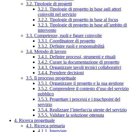
3.2. Tipologie di progetti
3.2.1. Tipologie di progetto in base agli attori
coinvolti nel servizio
3.2.2. Tipologie di progetto in base al focus
3.2.3. Tipologie di progetto in base all’ambito di
intervento
3.3. Competenze, ruoli e figure coinvolte
3.3.1. Coordinatore di progetto
3.3.2. Definire ruoli e responsabilità
3.4. Metodo di lavoro
3.4.1. Definire processi, strumenti e rituali
3.4.2. Curare la documentazione di progetto
3.4.3. Organizzare tavoli tecnici collaborativi
3.4.4. Prendere decisioni
3.5. Il processo progettuale
3.5.1. Organizzare il progetto e la sua gestione
3.5.2. Comprendere il contesto d’uso del servizio
pubblico
3.5.3. Progettare i processi e i
touchpoint
del
servizio
3.5.4. Realizzare l’interfaccia utente del servizio
3.5.5. Validare la soluzione ottenuta
4. Ricerca progettuale
4.1. Ricerca primaria
4.1.1. Interviste