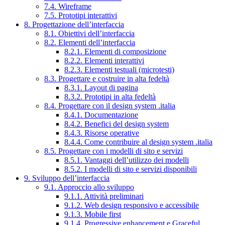
7.4. Wireframe
7.5. Prototipi interattivi
8. Progettazione dell’interfaccia
8.1. Obiettivi dell’interfaccia
8.2. Elementi dell’interfaccia
8.2.1. Elementi di composizione
8.2.2. Elementi interattivi
8.2.3. Elementi testuali (microtesti)
8.3. Progettare e costruire in alta fedeltà
8.3.1. Layout di pagina
8.3.2. Prototipi in alta fedeltà
8.4. Progettare con il design system .italia
8.4.1. Documentazione
8.4.2. Benefici del design system
8.4.3. Risorse operative
8.4.4. Come contribuire al design system .italia
8.5. Progettare con i modelli di sito e servizi
8.5.1. Vantaggi dell’utilizzo dei modelli
8.5.2. I modelli di sito e servizi disponibili
9. Sviluppo dell’interfaccia
9.1. Approccio allo sviluppo
9.1.1. Attività preliminari
9.1.2. Web design responsivo e accessibile
9.1.3. Mobile first
9.1.4. Progressive enhancement e Graceful