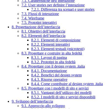
7.1. Caratteristiche dell’interazione
7.2. User stories per definire l’interazione
7.2.1. Differenza tra scenari e user stories
7.3. Flussi di interazione
7.4. Wireframe
7.5. Prototipi interattivi
8. Progettazione dell’interfaccia
8.1. Obiettivi dell’interfaccia
8.2. Elementi dell’interfaccia
8.2.1. Elementi di composizione
8.2.2. Elementi interattivi
8.2.3. Elementi testuali (microtesti)
8.3. Progettare e costruire in alta fedeltà
8.3.1. Layout di pagina
8.3.2. Prototipi in alta fedeltà
8.4. Progettare con il design system .italia
8.4.1. Documentazione
8.4.2. Benefici del design system
8.4.3. Risorse operative
8.4.4. Come contribuire al design system .italia
8.5. Progettare con i modelli di sito e servizi
8.5.1. Vantaggi dell’utilizzo dei modelli
8.5.2. I modelli di sito e servizi disponibili
9. Sviluppo dell’interfaccia
9.1. Approccio allo sviluppo