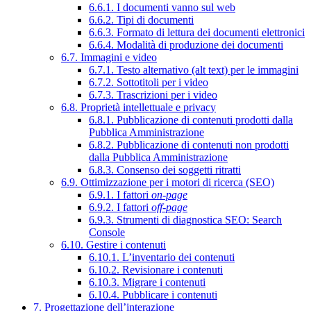
6.6.1. I documenti vanno sul web
6.6.2. Tipi di documenti
6.6.3. Formato di lettura dei documenti elettronici
6.6.4. Modalità di produzione dei documenti
6.7. Immagini e video
6.7.1. Testo alternativo (alt text) per le immagini
6.7.2. Sottotitoli per i video
6.7.3. Trascrizioni per i video
6.8. Proprietà intellettuale e privacy
6.8.1. Pubblicazione di contenuti prodotti dalla
Pubblica Amministrazione
6.8.2. Pubblicazione di contenuti non prodotti
dalla Pubblica Amministrazione
6.8.3. Consenso dei soggetti ritratti
6.9. Ottimizzazione per i motori di ricerca (SEO)
6.9.1. I fattori
on-page
6.9.2. I fattori
off-page
6.9.3. Strumenti di diagnostica SEO: Search
Console
6.10. Gestire i contenuti
6.10.1. L’inventario dei contenuti
6.10.2. Revisionare i contenuti
6.10.3. Migrare i contenuti
6.10.4. Pubblicare i contenuti
7. Progettazione dell’interazione