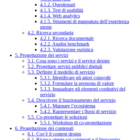
4.1.2. Questionari
4.1.3. Test di usabilità
4.1.4. Web analytics
4.1.5. Strumenti di mappatura dell’esperienza
utente
4.2. Ricerca secondaria
4.2.1. Ricerca documentale
4.2.2. Analisi benchmark
4.2.3. Valutazione euristica
5. Progettazione dei servizi
5.1. Cosa sono i servizi e il service design
5.2. Progettare servizi pubblici digitali
5.3. Definire il modello di servizio
5.3.1. Identificare gli attori coinvolti
5.3.2. Formulare la proposta di valore
5.3.3. Inquadrare gli elementi costitutivi del
servizio
5.4. Descrivere il funzionamento del servizio
5.4.1. Mappare l’ecosistema
5.4.2. Rappresentare i flussi di servizio
5.5. Co-progettare le soluzioni
5.5.1. Workshop di co-progettazione
6. Progettazione dei contenuti
6.1. Cos’è il content design
6.2. Ricerca utente sui contenuti e il linguaggio