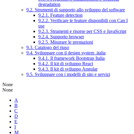
degradation
9.2. Strumenti di supporto allo sviluppo del software
9.2.1. Feature detection
9.2.2. Verificare le feature disponibili con Can I
use
9.2.3. Strumenti e risorse per CSS e JavaScript
9.2.4. Supporto browser
9.2.5. Misurare le prestazioni
9.3. Catalogo del riuso
9.4. Sviluppare con il design system .italia
9.4.1. Il framework Bootstrap Italia
9.4.2. Il kit di sviluppo React
9.4.3. Il kit di sviluppo Angular
9.5. Sviluppare con i modelli di sito e servizi
None
None
A
B
C
D
E
I
M