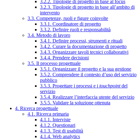
3.2.2. Tipologie di progetto in base al focus
3.2.3. Tipologie di progetto in base all’ambito di
intervento
3.3. Competenze, ruoli e figure coinvolte
3.3.1. Coordinatore di progetto
3.3.2. Definire ruoli e responsabilità
3.4. Metodo di lavoro
3.4.1. Definire processi, strumenti e rituali
3.4.2. Curare la documentazione di progetto
3.4.3. Organizzare tavoli tecnici collaborativi
3.4.4. Prendere decisioni
3.5. Il processo progettuale
3.5.1. Organizzare il progetto e la sua gestione
3.5.2. Comprendere il contesto d’uso del servizio
pubblico
3.5.3. Progettare i processi e i
touchpoint
del
servizio
3.5.4. Realizzare l’interfaccia utente del servizio
3.5.5. Validare la soluzione ottenuta
4. Ricerca progettuale
4.1. Ricerca primaria
4.1.1. Interviste
4.1.2. Questionari
4.1.3. Test di usabilità
4.1.4. Web analytics