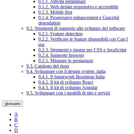
9.1.1. Attività preliminari
9.1.2. Web design responsivo e accessibile
9.1.3. Mobile first
9.1.4. Progressive enhancement e Graceful
degradation
9.2. Strumenti di supporto allo sviluppo del software
9.2.1. Feature detection
9.2.2. Verificare le feature disponibili con Can I
use
9.2.3. Strumenti e risorse per CSS e JavaScript
9.2.4. Supporto browser
9.2.5. Misurare le prestazioni
9.3. Catalogo del riuso
9.4. Sviluppare con il design system .italia
9.4.1. Il framework Bootstrap Italia
9.4.2. Il kit di sviluppo React
9.4.3. Il kit di sviluppo Angular
9.5. Sviluppare con i modelli di sito e servizi
glossario
A
B
C
D